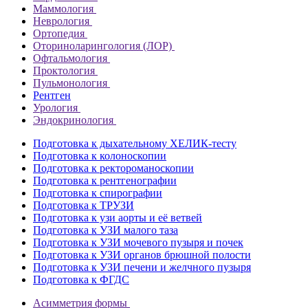
Маммология
Неврология
Ортопедия
Оториноларингология (ЛОР)
Офтальмология
Проктология
Пульмонология
Рентген
Урология
Эндокринология
Подготовка к дыхательному ХЕЛИК-тесту
Подготовка к колоноскопии
Подготовка к ректороманоскопии
Подготовка к рентгенографии
Подготовка к спирографии
Подготовка к ТРУЗИ
Подготовка к узи аорты и её ветвей
Подготовка к УЗИ малого таза
Подготовка к УЗИ мочевого пузыря и почек
Подготовка к УЗИ органов брюшной полости
Подготовка к УЗИ печени и желчного пузыря
Подготовка к ФГДС
Асимметрия формы