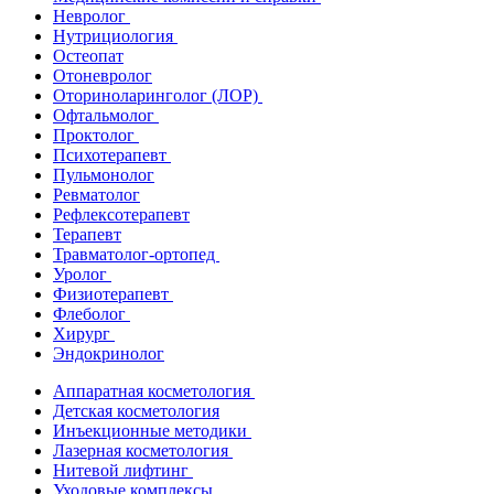
Невролог
Нутрициология
Остеопат
Отоневролог
Оториноларинголог (ЛОР)
Офтальмолог
Проктолог
Психотерапевт
Пульмонолог
Ревматолог
Рефлексотерапевт
Терапевт
Травматолог-ортопед
Уролог
Физиотерапевт
Флеболог
Хирург
Эндокринолог
Аппаратная косметология
Детская косметология
Инъекционные методики
Лазерная косметология
Нитевой лифтинг
Уходовые комплексы