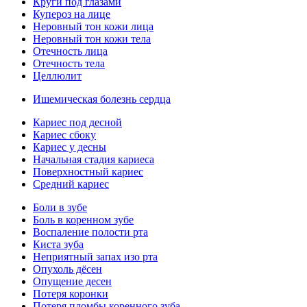
Круги под глазами
Купероз на лице
Неровный тон кожи лица
Неровный тон кожи тела
Отечность лица
Отечность тела
Целлюлит
Ишемическая болезнь сердца
Кариес под десной
Кариес сбоку
Кариес у десны
Начальная стадия кариеса
Поверхностный кариес
Средний кариес
Боли в зубе
Боль в коренном зубе
Воспаление полости рта
Киста зуба
Неприятный запах изо рта
Опухоль дёсен
Опущение десен
Потеря коронки
Потеря пломбы коренного зуба