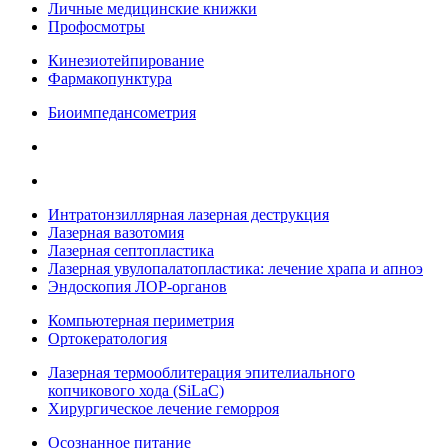
Личные медицинские книжки
Профосмотры
Кинезиотейпирование
Фармакопунктура
Биоимпедансометрия
Интратонзиллярная лазерная деструкция
Лазерная вазотомия
Лазерная септопластика
Лазерная увулопалатопластика: лечение храпа и апноэ
Эндоскопия ЛОР-органов
Компьютерная периметрия
Ортокератология
Лазерная термооблитерация эпителиального
копчикового хода (SiLaC)
Хирургическое лечение геморроя
Осознанное питание