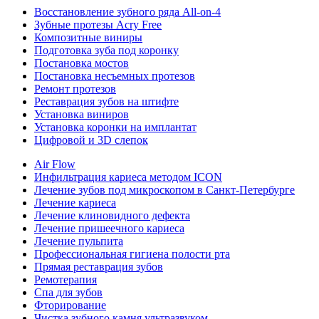
Восстановление зубного ряда All‑on‑4
Зубные протезы Acry Free
Композитные виниры
Подготовка зуба под коронку
Постановка мостов
Постановка несъемных протезов
Ремонт протезов
Реставрация зубов на штифте
Установка виниров
Установка коронки на имплантат
Цифровой и 3D слепок
Air Flow
Инфильтрация кариеса методом ICON
Лечение зубов под микроскопом в Санкт-Петербурге
Лечение кариеса
Лечение клиновидного дефекта
Лечение пришеечного кариеса
Лечение пульпита
Профессиональная гигиена полости рта
Прямая реставрация зубов
Ремотерапия
Спа для зубов
Фторирование
Чистка зубного камня ультразвуком