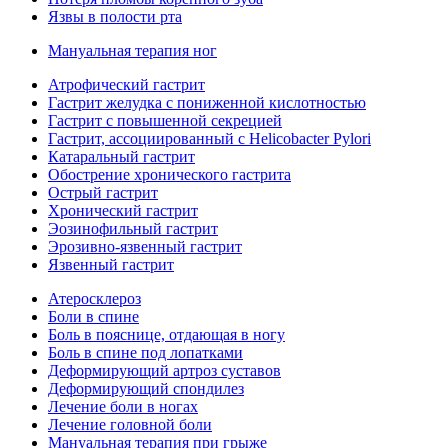
Язвы в полости рта
Мануальная терапия ног
Атрофический гастрит
Гастрит желудка с пониженной кислотностью
Гастрит с повышенной секрецией
Гастрит, ассоциированный с Helicobacter Pylori
Катаральный гастрит
Обострение хронического гастрита
Острый гастрит
Хронический гастрит
Эозинофильный гастрит
Эрозивно-язвенный гастрит
Язвенный гастрит
Атеросклероз
Боли в спине
Боль в пояснице, отдающая в ногу
Боль в спине под лопатками
Деформирующий артроз суставов
Деформирующий спондилез
Лечение боли в ногах
Лечение головной боли
Мануальная терапия при грыже