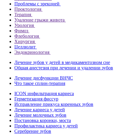
Проблемы с эрекцией
Проктология
Терапия
Удаление грыжи живота
Урология
Фимоз
Флебология
Хирургия
Целлюлит
Эндокринология
Лечение зубов у детей в медикаментозном сне
Общая анестезия при лечении и удалении зубов
Лечение дисфункции ВНЧС
Что такое сплин-терапия
ICON инфильтрация кариеса
Герметизация фиссур
Исправление прикуса коренных зубов
Лечение кариеса у детей
Лечение молочных зубов
Постановка коронки, моста
Профилактика кариеса у детей
Серебрение зубов