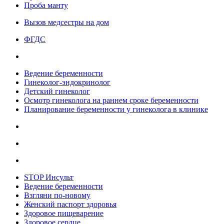
Проба манту
Вызов медсестры на дом
ФГДС
Ведение беременности
Гинеколог-эндокринолог
Детский гинеколог
Осмотр гинеколога на раннем сроке беременности
Планирование беременности у гинеколога в клинике
STOP Инсульт
Ведение беременности
Взгляни по-новому
Женский паспорт здоровья
Здоровое пищеварение
Здоровое сердце