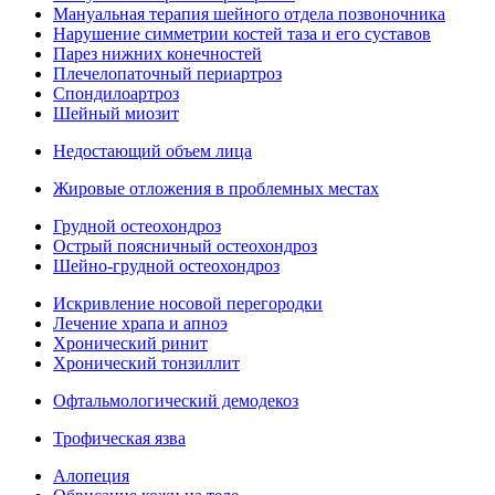
Мануальная терапия шейного отдела позвоночника
Нарушение симметрии костей таза и его суставов
Парез нижних конечностей
Плечелопаточный периартроз
Спондилоартроз
Шейный миозит
Недостающий объем лица
Жировые отложения в проблемных местах
Грудной остеохондроз
Острый поясничный остеохондроз
Шейно-грудной остеохондроз
Искривление носовой перегородки
Лечение храпа и апноэ
Хронический ринит
Хронический тонзиллит
Офтальмологический демодекоз
Трофическая язва
Алопеция