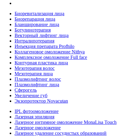
Биоревитализация лица
Биорепарация лица
Бланширование лица
Ботулинотерапия
Векторный лифтинг лица
Интралипотерапия
Инъекция препарата Profhilo
Коллагеновое омоложение Nithya
Комплексное омоложение Full face
Контурная пластика лица
Мезотерапия волос
Мезотерапия лица
Плазмолифтинг волос
Плазмолифтинг лица
Сферогель
Увеличение губ
Экзопротектор Novacutan
IPL фотоомоложение
Лазерная эпиляция
Лазерное интимное омоложение MonaLisa Touch
Лазерное омоложение
Лазерное удаление сосудистых образований