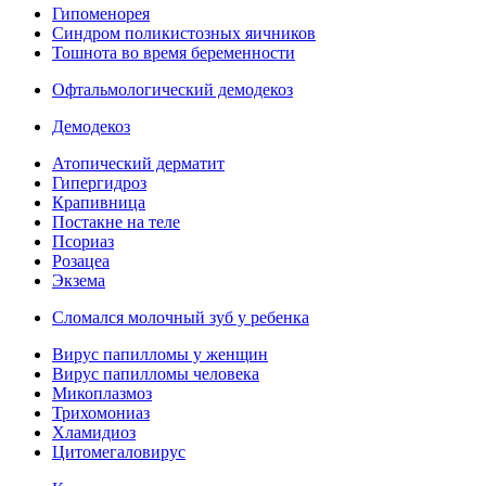
Гипоменорея
Синдром поликистозных яичников
Тошнота во время беременности
Офтальмологический демодекоз
Демодекоз
Атопический дерматит
Гипергидроз
Крапивница
Постакне на теле
Псориаз
Розацеа
Экзема
Сломался молочный зуб у ребенка
Вирус папилломы у женщин
Вирус папилломы человека
Микоплазмоз
Трихомониаз
Хламидиоз
Цитомегаловирус