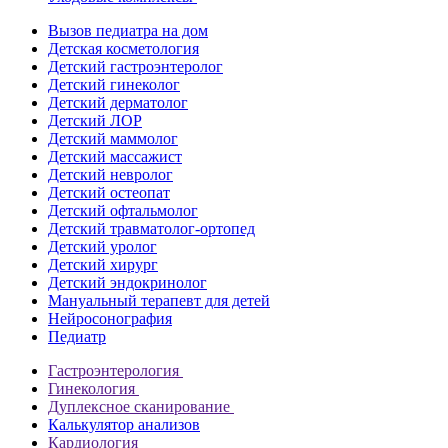
Вызов педиатра на дом
Детская косметология
Детский гастроэнтеролог
Детский гинеколог
Детский дерматолог
Детский ЛОР
Детский маммолог
Детский массажист
Детский невролог
Детский остеопат
Детский офтальмолог
Детский травматолог-ортопед
Детский уролог
Детский хирург
Детский эндокринолог
Мануальный терапевт для детей
Нейросонография
Педиатр
Гастроэнтерология
Гинекология
Дуплексное сканирование
Калькулятор анализов
Кардиология