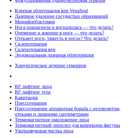
Фокусированная ударно-волновая терапия
Клеевая облитерация вен VenaSeal
Лазерное удаление сосудистых образований
Минифлебэктомия
Нога покраснела и воспалилась — что делать?
Онемение и жжение в ноге — что делать?
Отекают ноги, тяжесть в ногах? Что делать?
Склеротерапия
Склеротерапия вен
Эндовазальная лазерная облитерация
Хирургическое лечение геморроя
RF лифтинг лица
RF лифтинг тела
Кавитация
Прессотерапия
Прессотерапия: аппаратная борьба с целлюлитом,
отеками и лишними сантиметрами
Термомагнитное омоложение лица
Термомагнитный липолиз для коррекции фигуры
Ультразвуковая чистка лица