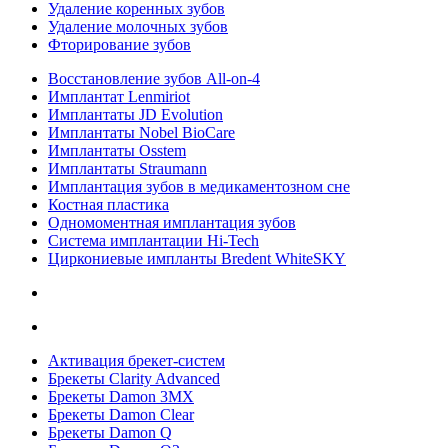
Удаление коренных зубов
Удаление молочных зубов
Фторирование зубов
Восстановление зубов All‑on‑4
Имплантат Lenmiriot
Имплантаты JD Evolution
Имплантаты Nobel BioСare
Имплантаты Osstem
Имплантаты Straumann
Имплантация зубов в медикаментозном сне
Костная пластика
Одномоментная имплантация зубов
Система имплантации Hi-Tech
Циркониевые импланты Bredent WhiteSKY
Активация брекет-систем
Брекеты Clarity Advanced
Брекеты Damon 3MX
Брекеты Damon Clear
Брекеты Damon Q