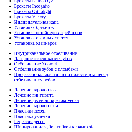
Брекеты Damon Q2
Брекеты Incognito
Брекеты Ortholight
Брекеты Victory
Индивидуальная капа
Установка брекетов
Установка ретейнеров, трейнеров
Установка съемных систем
Установка элайнеров
Внутриканальное отбеливание
Лазерное отбеливание зубов
Отбеливание Zoom 4
Отбеливание зубов с пломбами
Профессиональная гигиена полости рта перед
отбеливанием зубов
Лечение пародонтоза
Лечение гингивита
Лечение десен аппаратом Vector
Лечение пародонтита
Пластика десен
Пластика уздечки
Рецессия десен
Шинирование зубов гибкой керамикой