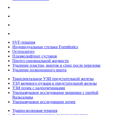
SVF-терапия
Индивидуальные стельки Formthotics
Остеосинтез
Плазмолифтинг суставов
Протез синовиальной жидкости
Удаление пластин, винтов и спиц после перелома
Удаление позиционного винта
Трансректальное УЗИ предстательной железы
УЗД мочевого пузыря и предстательной железы
УЗИ почек с надпочечниками
Ультразвуковое исследование мошонки с пробой
Вальсальвы
Ультразвуковое исследование почек
Ударно-волновая терапия