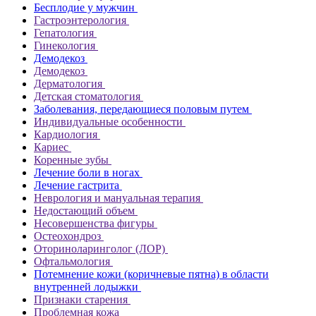
Бесплодие у мужчин
Гастроэнтерология
Гепатология
Гинекология
Демодекоз
Демодекоз
Дерматология
Детская стоматология
Заболевания, передающиеся половым путем
Индивидуальные особенности
Кардиология
Кариес
Коренные зубы
Лечение боли в ногах
Лечение гастрита
Неврология и мануальная терапия
Недостающий объем
Несовершенства фигуры
Остеохондроз
Оториноларинголог (ЛОР)
Офтальмология
Потемнение кожи (коричневые пятна) в области
внутренней лодыжки
Признаки старения
Проблемная кожа