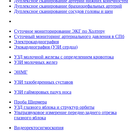
Дуплексное сканирование артерий нижних конечностей
Дуплексное сканирование брахиоцефальных артерий
Дуплексное сканирование сосудов головы и шеи
Суточное мониторирование ЭКГ по Холтеру
Суточный мониторинг артериального давления в СПб
Электрокардиография
Эхокардиография (УЗИ сердца)
УЗД молочной железы с определением кровотока
УЗИ молочных желез
ЭНМГ
УЗИ тазобедренных суставов
УЗИ гайморовых пазух носа
Проба Ширмера
УЗД глазного яблока и структур орбиты
Ультразвуковое измерение передне-заднего отрезка
глазного яблока
Видеоректосигмоскопия