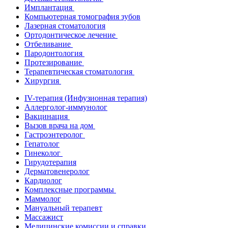
Имплантация
Компьютерная томография зубов
Лазерная стоматология
Ортодонтическое лечение
Отбеливание
Пародонтология
Протезирование
Терапевтическая стоматология
Хирургия
IV-терапия (Инфузионная терапия)
Аллерголог-иммунолог
Вакцинация
Вызов врача на дом
Гастроэнтеролог
Гепатолог
Гинеколог
Гирудотерапия
Дерматовенеролог
Кардиолог
Комплексные программы
Маммолог
Мануальный терапевт
Массажист
Медицинские комиссии и справки