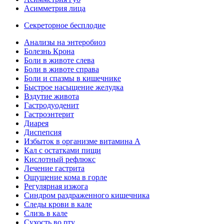
Асимметрия лица
Секреторное бесплодие
Анализы на энтеробиоз
Болезнь Крона
Боли в животе слева
Боли в животе справа
Боли и спазмы в кишечнике
Быстрое насыщение желудка
Вздутие живота
Гастродуоденит
Гастроэнтерит
Диарея
Диспепсия
Избыток в организме витамина А
Кал с остатками пищи
Кислотный рефлюкс
Лечение гастрита
Ощущение кома в горле
Регулярная изжога
Синдром раздраженного кишечника
Следы крови в кале
Слизь в кале
Сухость во рту