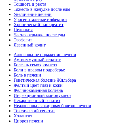
Тошнота и рвота
Тяжесть в желудке после еды
Увеличение печени
Урогенитальные инфекции
Хронический панкреатит
Целиакия
Частая отрыжка после еды
Эзофагит
Язвенный колит
Алкогольное поражение печени
Аутоиммунный гепатит
Болезнь гемохроматоз
Боли в правом подреберье
Боль в печени
Генетическая болезнь Жильбера
Желтый цвет глаз и кожи
Желчнокаменная болезнь
Инфекционный мононуклеоз
Лекарственный гепатит
Неалкогольная жировая болезнь печени
Токсический гепатит
Холангит
Цирроз печени