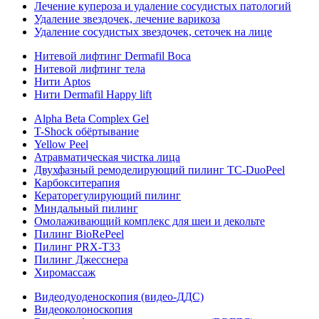
Лечение купероза и удаление сосудистых патологий
Удаление звездочек, лечение варикоза
Удаление сосудистых звездочек, сеточек на лице
Нитевой лифтинг Dermafil Boca
Нитевой лифтинг тела
Нити Aptos
Нити Dermafil Happy lift
Alpha Beta Complex Gel
T-Shock обёртывание
Yellow Peel
Атравматическая чистка лица
Двухфазный ремоделирующий пилинг TC-DuoPeel
Карбокситерапия
Кераторегулирующий пилинг
Миндальный пилинг
Омолаживающий комплекс для шеи и декольте
Пилинг BioRePeel
Пилинг PRX-T33
Пилинг Джесснера
Хиромассаж
Видеодуоденоскопия (видео-ДДС)
Видеоколоноскопия