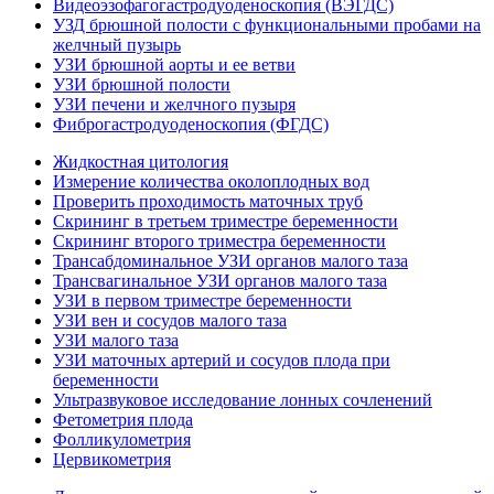
Видеоэзофагогастродуоденоскопия (ВЭГДС)
УЗД брюшной полости с функциональными пробами на
желчный пузырь
УЗИ брюшной аорты и ее ветви
УЗИ брюшной полости
УЗИ печени и желчного пузыря
Фиброгастродуоденоскопия (ФГДС)
Жидкостная цитология
Измерение количества околоплодных вод
Проверить проходимость маточных труб
Скрининг в третьем триместре беременности
Скрининг второго триместра беременности
Трансабдоминальное УЗИ органов малого таза
Трансвагинальное УЗИ органов малого таза
УЗИ в первом триместре беременности
УЗИ вен и сосудов малого таза
УЗИ малого таза
УЗИ маточных артерий и сосудов плода при
беременности
Ультразвуковое исследование лонных сочленений
Фетометрия плода
Фолликулометрия
Цервикометрия