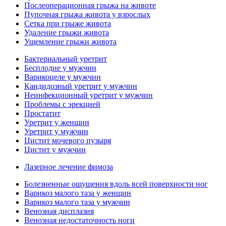
Послеоперационная грыжа на животе
Пупочная грыжа живота у взрослых
Сетка при грыже живота
Удаление грыжи живота
Ущемление грыжи живота
Бактериальный уретрит
Бесплодие у мужчин
Варикоцеле у мужчин
Кандидозный уретрит у мужчин
Неинфекционный уретрит у мужчин
Проблемы с эрекцией
Простатит
Уретрит у женщин
Уретрит у мужчин
Цистит мочевого пузыря
Цистит у мужчин
Лазерное лечение фимоза
Болезненные ощущения вдоль всей поверхности ног
Варикоз малого таза у женщин
Варикоз малого таза у мужчин
Венозная дисплазия
Венозная недостаточность ноги