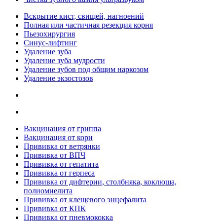
Вскрытие кист, свищей, нагноений
Полная или частичная резекция корня
Пьезохирургия
Синус-лифтинг
Удаление зуба
Удаление зуба мудрости
Удаление зубов под общим наркозом
Удаление экзостозов
Вакцинация от гриппа
Вакцинация от кори
Прививка от ветрянки
Прививка от ВПЧ
Прививка от гепатита
Прививка от герпеса
Прививка от дифтерии, столбняка, коклюша,
полиомиелита
Прививка от клещевого энцефалита
Прививка от КПК
Прививка от пневмококка