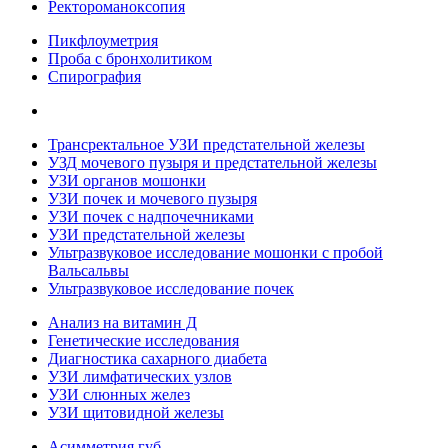
Ректороманоксопия
Пикфлоуметрия
Проба с бронхолитиком
Спирография
Трансректальное УЗИ предстательной железы
УЗД мочевого пузыря и предстательной железы
УЗИ органов мошонки
УЗИ почек и мочевого пузыря
УЗИ почек с надпочечниками
УЗИ предстательной железы
Ультразвуковое исследование мошонки с пробой
Вальсальвы
Ультразвуковое исследование почек
Анализ на витамин Д
Генетические исследования
Диагностика сахарного диабета
УЗИ лимфатических узлов
УЗИ слюнных желез
УЗИ щитовидной железы
Асимметрия губ