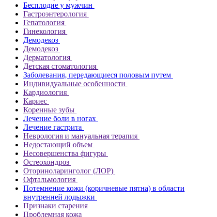
Бесплодие у мужчин
Гастроэнтерология
Гепатология
Гинекология
Демодекоз
Демодекоз
Дерматология
Детская стоматология
Заболевания, передающиеся половым путем
Индивидуальные особенности
Кардиология
Кариес
Коренные зубы
Лечение боли в ногах
Лечение гастрита
Неврология и мануальная терапия
Недостающий объем
Несовершенства фигуры
Остеохондроз
Оториноларинголог (ЛОР)
Офтальмология
Потемнение кожи (коричневые пятна) в области
внутренней лодыжки
Признаки старения
Проблемная кожа