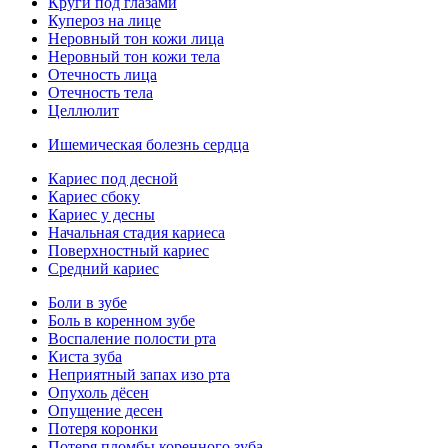
Круги под глазами
Купероз на лице
Неровный тон кожи лица
Неровный тон кожи тела
Отечность лица
Отечность тела
Целлюлит
Ишемическая болезнь сердца
Кариес под десной
Кариес сбоку
Кариес у десны
Начальная стадия кариеса
Поверхностный кариес
Средний кариес
Боли в зубе
Боль в коренном зубе
Воспаление полости рта
Киста зуба
Неприятный запах изо рта
Опухоль дёсен
Опущение десен
Потеря коронки
Потеря пломбы коренного зуба