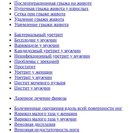
Послеоперационная грыжа на животе
Пупочная грыжа живота у взрослых
Сетка при грыже живота
Удаление грыжи живота
Ущемление грыжи живота
Бактериальный уретрит
Бесплодие у мужчин
Варикоцеле у мужчин
Кандидозный уретрит у мужчин
Неинфекционный уретрит у мужчин
Проблемы с эрекцией
Простатит
Уретрит у женщин
Уретрит у мужчин
Цистит мочевого пузыря
Цистит у мужчин
Лазерное лечение фимоза
Болезненные ощущения вдоль всей поверхности ног
Варикоз малого таза у женщин
Варикоз малого таза у мужчин
Венозная дисплазия
Венозная недостаточность ноги