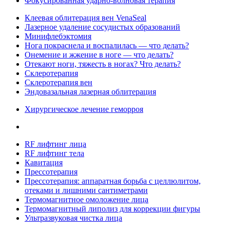
Фокусированная ударно-волновая терапия
Клеевая облитерация вен VenaSeal
Лазерное удаление сосудистых образований
Минифлебэктомия
Нога покраснела и воспалилась — что делать?
Онемение и жжение в ноге — что делать?
Отекают ноги, тяжесть в ногах? Что делать?
Склеротерапия
Склеротерапия вен
Эндовазальная лазерная облитерация
Хирургическое лечение геморроя
RF лифтинг лица
RF лифтинг тела
Кавитация
Прессотерапия
Прессотерапия: аппаратная борьба с целлюлитом,
отеками и лишними сантиметрами
Термомагнитное омоложение лица
Термомагнитный липолиз для коррекции фигуры
Ультразвуковая чистка лица