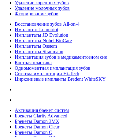
Удаление коренных зубов
Удаление молочных зубов
Фторирование зубов
Восстановление зубов All‑on‑4
Имплантат Lenmiriot
Имплантаты JD Evolution
Имплантаты Nobel BioСare
Имплантаты Osstem
Имплантаты Straumann
Имплантация зубов в медикаментозном сне
Костная пластика
Одномоментная имплантация зубов
Система имплантации Hi-Tech
Циркониевые импланты Bredent WhiteSKY
Активация брекет-систем
Брекеты Clarity Advanced
Брекеты Damon 3MX
Брекеты Damon Clear
Брекеты Damon Q