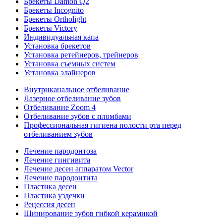
Брекеты Damon Q2
Брекеты Incognito
Брекеты Ortholight
Брекеты Victory
Индивидуальная капа
Установка брекетов
Установка ретейнеров, трейнеров
Установка съемных систем
Установка элайнеров
Внутриканальное отбеливание
Лазерное отбеливание зубов
Отбеливание Zoom 4
Отбеливание зубов с пломбами
Профессиональная гигиена полости рта перед
отбеливанием зубов
Лечение пародонтоза
Лечение гингивита
Лечение десен аппаратом Vector
Лечение пародонтита
Пластика десен
Пластика уздечки
Рецессия десен
Шинирование зубов гибкой керамикой