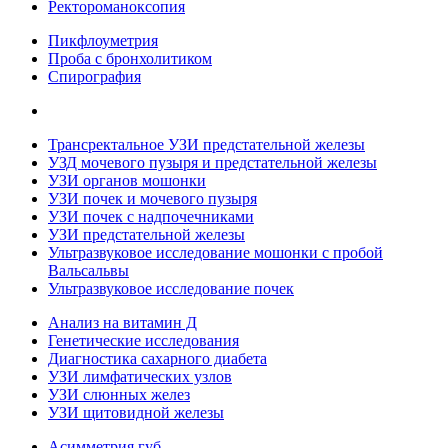
Ректороманоксопия
Пикфлоуметрия
Проба с бронхолитиком
Спирография
Трансректальное УЗИ предстательной железы
УЗД мочевого пузыря и предстательной железы
УЗИ органов мошонки
УЗИ почек и мочевого пузыря
УЗИ почек с надпочечниками
УЗИ предстательной железы
Ультразвуковое исследование мошонки с пробой
Вальсальвы
Ультразвуковое исследование почек
Анализ на витамин Д
Генетические исследования
Диагностика сахарного диабета
УЗИ лимфатических узлов
УЗИ слюнных желез
УЗИ щитовидной железы
Асимметрия губ