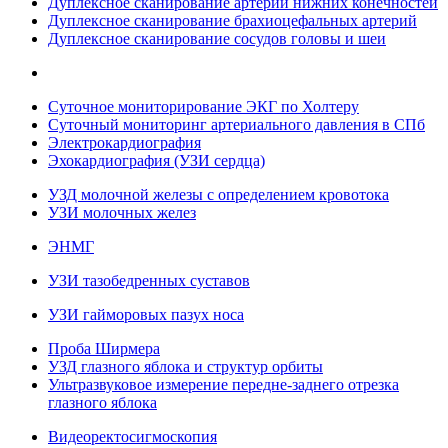
Дуплексное сканирование артерий нижних конечностей
Дуплексное сканирование брахиоцефальных артерий
Дуплексное сканирование сосудов головы и шеи
Суточное мониторирование ЭКГ по Холтеру
Суточный мониторинг артериального давления в СПб
Электрокардиография
Эхокардиография (УЗИ сердца)
УЗД молочной железы с определением кровотока
УЗИ молочных желез
ЭНМГ
УЗИ тазобедренных суставов
УЗИ гайморовых пазух носа
Проба Ширмера
УЗД глазного яблока и структур орбиты
Ультразвуковое измерение передне-заднего отрезка
глазного яблока
Видеоректосигмоскопия