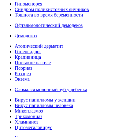
Гипоменорея
Синдром поликистозных яичников
Тошнота во время беременности
Офтальмологический демодекоз
Демодекоз
Атопический дерматит
Гипергидроз
Крапивница
Постакне на теле
Псориаз
Розацеа
Экзема
Сломался молочный зуб у ребенка
Вирус папилломы у женщин
Вирус папилломы человека
Микоплазмоз
Трихомониаз
Хламидиоз
Цитомегаловирус