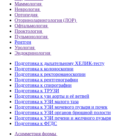
Маммология
Неврология
Ортопедия
Оториноларингология (ЛОР)
Офтальмология
Проктология
Пульмонология
Рентген
Урология
Эндокринология
Подготовка к дыхательному ХЕЛИК-тесту
Подготовка к колоноскопии
Подготовка к ректороманоскопии
Подготовка к рентгенографии
Подготовка к спирографии
Подготовка к ТРУЗИ
Подготовка к узи аорты и её ветвей
Подготовка к УЗИ малого таза
Подготовка к УЗИ мочевого пузыря и почек
Подготовка к УЗИ органов брюшной полости
Подготовка к УЗИ печени и желчного пузыря
Подготовка к ФГДС
Асимметрия формы