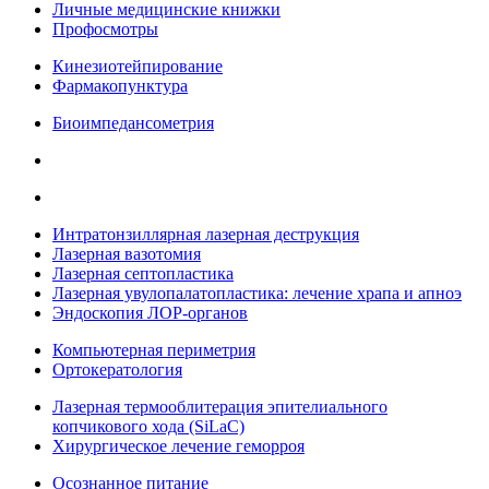
Личные медицинские книжки
Профосмотры
Кинезиотейпирование
Фармакопунктура
Биоимпедансометрия
Интратонзиллярная лазерная деструкция
Лазерная вазотомия
Лазерная септопластика
Лазерная увулопалатопластика: лечение храпа и апноэ
Эндоскопия ЛОР-органов
Компьютерная периметрия
Ортокератология
Лазерная термооблитерация эпителиального
копчикового хода (SiLaC)
Хирургическое лечение геморроя
Осознанное питание