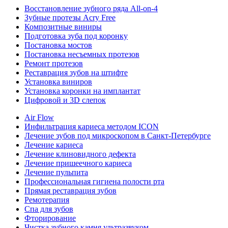
Восстановление зубного ряда All‑on‑4
Зубные протезы Acry Free
Композитные виниры
Подготовка зуба под коронку
Постановка мостов
Постановка несъемных протезов
Ремонт протезов
Реставрация зубов на штифте
Установка виниров
Установка коронки на имплантат
Цифровой и 3D слепок
Air Flow
Инфильтрация кариеса методом ICON
Лечение зубов под микроскопом в Санкт-Петербурге
Лечение кариеса
Лечение клиновидного дефекта
Лечение пришеечного кариеса
Лечение пульпита
Профессиональная гигиена полости рта
Прямая реставрация зубов
Ремотерапия
Спа для зубов
Фторирование
Чистка зубного камня ультразвуком