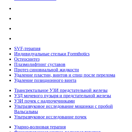
SVF-терапия
Индивидуальные стельки Formthotics
Остеосинтез
Плазмолифтинг суставов
Протез синовиальной жидкости
Удаление пластин, винтов и спиц после перелома
Удаление позиционного винта
Трансректальное УЗИ предстательной железы
УЗД мочевого пузыря и предстательной железы
УЗИ почек с надпочечниками
Ультразвуковое исследование мошонки с пробой
Вальсальвы
Ультразвуковое исследование почек
Ударно-волновая терапия