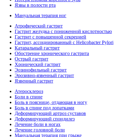
Язвы в полости рта
Мануальная терапия ног
Атрофический гастрит
Гастрит желудка с пониженной кислотностью
Гастрит с повышенной секрецией
Гастрит, ассоциированный с Helicobacter Pylori
Катаральный гастрит
Обострение хронического гастрита
Острый гастрит
Хронический гастрит
Эозинофильный гастрит
Эрозивно-язвенный гастрит
Язвенный гастрит
Атеросклероз
Боли в спине
Боль в пояснице, отдающая в ногу
Боль в спине под лопатками
Деформирующий артроз суставов
Деформирующий спондилез
Лечение боли в ногах
Лечение головной боли
Мануальная терапия при грыже