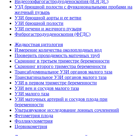
Видеоэзофагогастродуоденоскопия (ВЭГДС)
УЗД брюшной полости с функциональными пробами на
желчный пузырь
УЗИ брюшной аорты и ее ветви
УЗИ брюшной полости
УЗИ печени и желчного пузыря
Фиброгастродуоденоскопия (ФГДС)
Жидкостная цитология
Измерение количества околоплодных вод
Проверить проходимость маточных труб
Скрининг в третьем триместре беременности
Скрининг второго триместра беременности
Трансабдоминальное УЗИ органов малого таза
Трансвагинальное УЗИ органов малого таза
УЗИ в первом триместре беременности
УЗИ вен и сосудов малого таза
УЗИ малого таза
УЗИ маточных артерий и сосудов плода при
беременности
Ультразвуковое исследование лонных сочленений
Фетометрия плода
Фолликулометрия
Цервикометрия