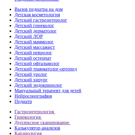
Вызов педиатра на дом
Детская косметология
Детский гастроэнтеролог
Детский гинеколог
Детский дерматолог
Детский ЛОР
Детский маммолог
Детский массажист
Детский невролог
Детский остеопат
Детский офтальмолог
Детский травматолог-ортопед
Детский уролог
Детский хирург
Детский эндокринолог
Мануальный терапевт для детей
Нейросонография
Педиатр
Гастроэнтерология
Гинекология
Дуплексное сканирование
Калькулятор анализов
Кардиология