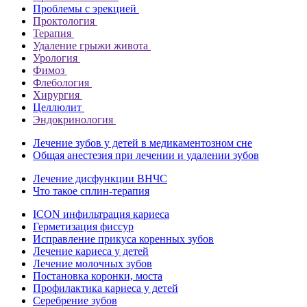
Проблемы с эрекцией
Проктология
Терапия
Удаление грыжи живота
Урология
Фимоз
Флебология
Хирургия
Целлюлит
Эндокринология
Лечение зубов у детей в медикаментозном сне
Общая анестезия при лечении и удалении зубов
Лечение дисфункции ВНЧС
Что такое сплин-терапия
ICON инфильтрация кариеса
Герметизация фиссур
Исправление прикуса коренных зубов
Лечение кариеса у детей
Лечение молочных зубов
Постановка коронки, моста
Профилактика кариеса у детей
Серебрение зубов