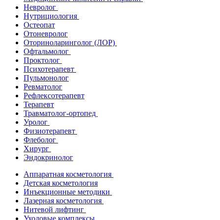
Невролог
Нутрициология
Остеопат
Отоневролог
Оториноларинголог (ЛОР)
Офтальмолог
Проктолог
Психотерапевт
Пульмонолог
Ревматолог
Рефлексотерапевт
Терапевт
Травматолог-ортопед
Уролог
Физиотерапевт
Флеболог
Хирург
Эндокринолог
Аппаратная косметология
Детская косметология
Инъекционные методики
Лазерная косметология
Нитевой лифтинг
Уходовые комплексы