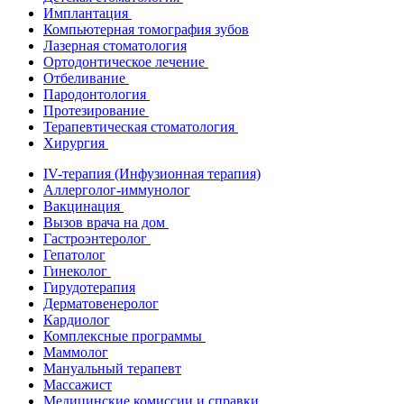
Имплантация
Компьютерная томография зубов
Лазерная стоматология
Ортодонтическое лечение
Отбеливание
Пародонтология
Протезирование
Терапевтическая стоматология
Хирургия
IV-терапия (Инфузионная терапия)
Аллерголог-иммунолог
Вакцинация
Вызов врача на дом
Гастроэнтеролог
Гепатолог
Гинеколог
Гирудотерапия
Дерматовенеролог
Кардиолог
Комплексные программы
Маммолог
Мануальный терапевт
Массажист
Медицинские комиссии и справки