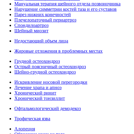
Мануальная терапия шейного отдела позвоночника
Нарушение симметрии костей таза и его суставов
Парез нижних конечностей
Плечелопаточный периартроз
Спондилоартроз
Шейный миозит
Недостающий объем лица
Жировые отложения в проблемных местах
Грудной остеохондроз
Острый поясничный остеохондроз
Шейно-грудной остеохондроз
Искривление носовой перегородки
Лечение храпа и апноэ
Хронический ринит
Хронический тонзиллит
Офтальмологический демодекоз
Трофическая язва
Алопеция