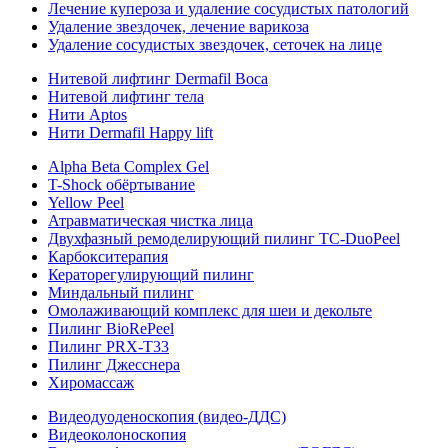
Лечение купероза и удаление сосудистых патологий
Удаление звездочек, лечение варикоза
Удаление сосудистых звездочек, сеточек на лице
Нитевой лифтинг Dermafil Boca
Нитевой лифтинг тела
Нити Aptos
Нити Dermafil Happy lift
Alpha Beta Complex Gel
T-Shock обёртывание
Yellow Peel
Атравматическая чистка лица
Двухфазный ремоделирующий пилинг TC-DuoPeel
Карбокситерапия
Кераторегулирующий пилинг
Миндальный пилинг
Омолаживающий комплекс для шеи и декольте
Пилинг BioRePeel
Пилинг PRX-T33
Пилинг Джесснера
Хиромассаж
Видеодуоденоскопия (видео-ДДС)
Видеоколоноскопия