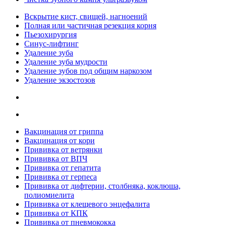
Вскрытие кист, свищей, нагноений
Полная или частичная резекция корня
Пьезохирургия
Синус-лифтинг
Удаление зуба
Удаление зуба мудрости
Удаление зубов под общим наркозом
Удаление экзостозов
Вакцинация от гриппа
Вакцинация от кори
Прививка от ветрянки
Прививка от ВПЧ
Прививка от гепатита
Прививка от герпеса
Прививка от дифтерии, столбняка, коклюша,
полиомиелита
Прививка от клещевого энцефалита
Прививка от КПК
Прививка от пневмококка