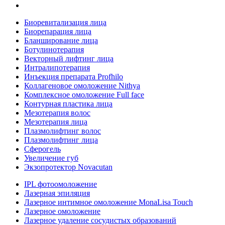
Биоревитализация лица
Биорепарация лица
Бланширование лица
Ботулинотерапия
Векторный лифтинг лица
Интралипотерапия
Инъекция препарата Profhilo
Коллагеновое омоложение Nithya
Комплексное омоложение Full face
Контурная пластика лица
Мезотерапия волос
Мезотерапия лица
Плазмолифтинг волос
Плазмолифтинг лица
Сферогель
Увеличение губ
Экзопротектор Novacutan
IPL фотоомоложение
Лазерная эпиляция
Лазерное интимное омоложение MonaLisa Touch
Лазерное омоложение
Лазерное удаление сосудистых образований