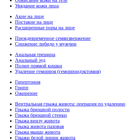
Обвисание кожи на теле
Увядание кожи лица
Акне на лице
Постакне на лице
Расширенные поры на лице
Преждевременное семяизвержение
Снижение либидо у мужчин
Анальная трещина
Анальный зуд
Полип прямой кишки
Удаление геморроя (геморроидэктомия)
Гипертония
Грипп
Ожирение
Вентральная грыжа живота: операция по удалению
Грыжа брюшной полости
Грыжа брюшной стенки
Грыжа внизу живота
Грыжа живота паховая
Грыжа мышц живота
Грыжи белой линии живота