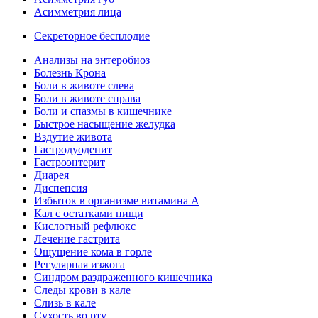
Асимметрия лица
Секреторное бесплодие
Анализы на энтеробиоз
Болезнь Крона
Боли в животе слева
Боли в животе справа
Боли и спазмы в кишечнике
Быстрое насыщение желудка
Вздутие живота
Гастродуоденит
Гастроэнтерит
Диарея
Диспепсия
Избыток в организме витамина А
Кал с остатками пищи
Кислотный рефлюкс
Лечение гастрита
Ощущение кома в горле
Регулярная изжога
Синдром раздраженного кишечника
Следы крови в кале
Слизь в кале
Сухость во рту