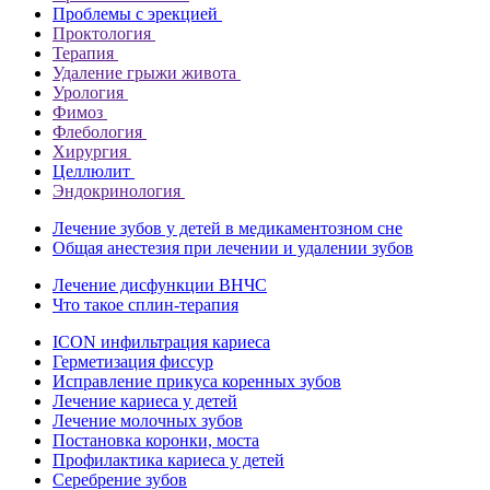
Проблемы с эрекцией
Проктология
Терапия
Удаление грыжи живота
Урология
Фимоз
Флебология
Хирургия
Целлюлит
Эндокринология
Лечение зубов у детей в медикаментозном сне
Общая анестезия при лечении и удалении зубов
Лечение дисфункции ВНЧС
Что такое сплин-терапия
ICON инфильтрация кариеса
Герметизация фиссур
Исправление прикуса коренных зубов
Лечение кариеса у детей
Лечение молочных зубов
Постановка коронки, моста
Профилактика кариеса у детей
Серебрение зубов