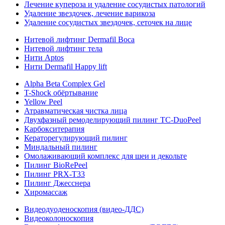
Лечение купероза и удаление сосудистых патологий
Удаление звездочек, лечение варикоза
Удаление сосудистых звездочек, сеточек на лице
Нитевой лифтинг Dermafil Boca
Нитевой лифтинг тела
Нити Aptos
Нити Dermafil Happy lift
Alpha Beta Complex Gel
T-Shock обёртывание
Yellow Peel
Атравматическая чистка лица
Двухфазный ремоделирующий пилинг TC-DuoPeel
Карбокситерапия
Кераторегулирующий пилинг
Миндальный пилинг
Омолаживающий комплекс для шеи и декольте
Пилинг BioRePeel
Пилинг PRX-T33
Пилинг Джесснера
Хиромассаж
Видеодуоденоскопия (видео-ДДС)
Видеоколоноскопия