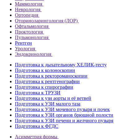
Маммология
Неврология
Ортопедия
Оториноларингология (ЛОР)
Офтальмология
Проктология
Пульмонология
Рентген
Урология
Эндокринология
Подготовка к дыхательному ХЕЛИК-тесту
Подготовка к колоноскопии
Подготовка к ректороманоскопии
Подготовка к рентгенографии
Подготовка к спирографии
Подготовка к ТРУЗИ
Подготовка к узи аорты и её ветвей
Подготовка к УЗИ малого таза
Подготовка к УЗИ мочевого пузыря и почек
Подготовка к УЗИ органов брюшной полости
Подготовка к УЗИ печени и желчного пузыря
Подготовка к ФГДС
Асимметрия формы