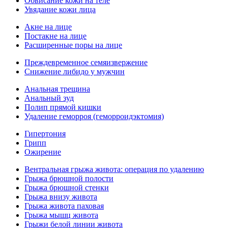
Обвисание кожи на теле
Увядание кожи лица
Акне на лице
Постакне на лице
Расширенные поры на лице
Преждевременное семяизвержение
Снижение либидо у мужчин
Анальная трещина
Анальный зуд
Полип прямой кишки
Удаление геморроя (геморроидэктомия)
Гипертония
Грипп
Ожирение
Вентральная грыжа живота: операция по удалению
Грыжа брюшной полости
Грыжа брюшной стенки
Грыжа внизу живота
Грыжа живота паховая
Грыжа мышц живота
Грыжи белой линии живота