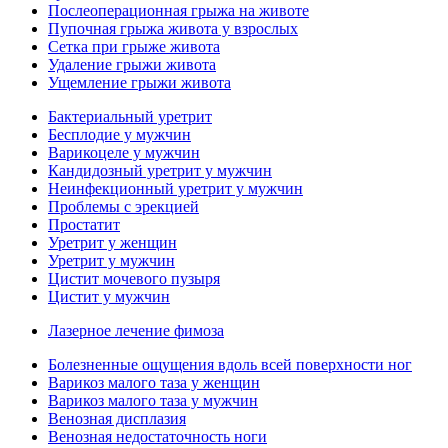
Послеоперационная грыжа на животе
Пупочная грыжа живота у взрослых
Сетка при грыже живота
Удаление грыжи живота
Ущемление грыжи живота
Бактериальный уретрит
Бесплодие у мужчин
Варикоцеле у мужчин
Кандидозный уретрит у мужчин
Неинфекционный уретрит у мужчин
Проблемы с эрекцией
Простатит
Уретрит у женщин
Уретрит у мужчин
Цистит мочевого пузыря
Цистит у мужчин
Лазерное лечение фимоза
Болезненные ощущения вдоль всей поверхности ног
Варикоз малого таза у женщин
Варикоз малого таза у мужчин
Венозная дисплазия
Венозная недостаточность ноги