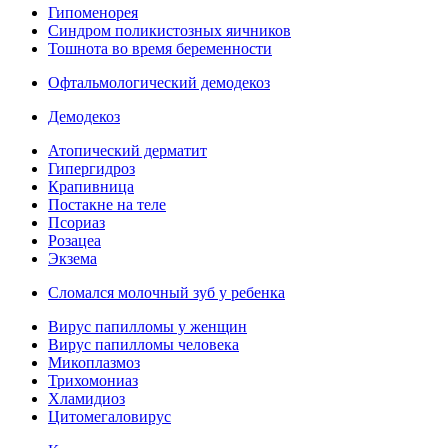
Гипоменорея
Синдром поликистозных яичников
Тошнота во время беременности
Офтальмологический демодекоз
Демодекоз
Атопический дерматит
Гипергидроз
Крапивница
Постакне на теле
Псориаз
Розацеа
Экзема
Сломался молочный зуб у ребенка
Вирус папилломы у женщин
Вирус папилломы человека
Микоплазмоз
Трихомониаз
Хламидиоз
Цитомегаловирус