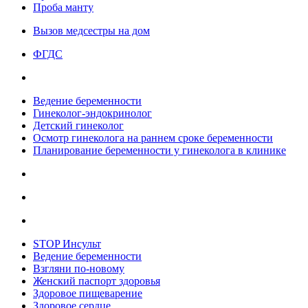
Проба манту
Вызов медсестры на дом
ФГДС
Ведение беременности
Гинеколог-эндокринолог
Детский гинеколог
Осмотр гинеколога на раннем сроке беременности
Планирование беременности у гинеколога в клинике
STOP Инсульт
Ведение беременности
Взгляни по-новому
Женский паспорт здоровья
Здоровое пищеварение
Здоровое сердце