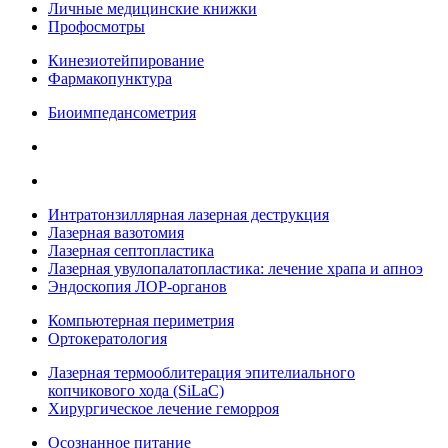
Личные медицинские книжки
Профосмотры
Кинезиотейпирование
Фармакопунктура
Биоимпедансометрия
Интратонзиллярная лазерная деструкция
Лазерная вазотомия
Лазерная септопластика
Лазерная увулопалатопластика: лечение храпа и апноэ
Эндоскопия ЛОР-органов
Компьютерная периметрия
Ортокератология
Лазерная термооблитерация эпителиального
копчикового хода (SiLaC)
Хирургическое лечение геморроя
Осознанное питание