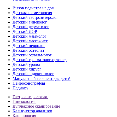
Вызов педиатра на дом
Детская косметология
Детский гастроэнтеролог
Детский гинеколог
Детский дерматолог
Детский ЛОР
Детский маммолог
Детский массажист
Детский невролог
Детский остеопат
Детский офтальмолог
Детский травматолог-ортопед
Детский уролог
Детский хирург
Детский эндокринолог
Мануальный терапевт для детей
Нейросонография
Педиатр
Гастроэнтерология
Гинекология
Дуплексное сканирование
Калькулятор анализов
Кардиология