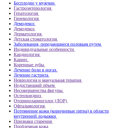
Бесплодие у мужчин
Гастроэнтерология
Гепатология
Гинекология
Демодекоз
Демодекоз
Дерматология
Детская стоматология
Заболевания, передающиеся половым путем
Индивидуальные особенности
Кардиология
Кариес
Коренные зубы
Лечение боли в ногах
Лечение гастрита
Неврология и мануальная терапия
Недостающий объем
Несовершенства фигуры
Остеохондроз
Оториноларинголог (ЛОР)
Офтальмология
Потемнение кожи (коричневые пятна) в области
внутренней лодыжки
Признаки старения
Проблемная кожа