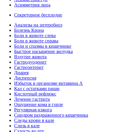
Асимметрия лица
Секреторное бесплодие
Анализы на энтеробиоз
Болезнь Крона
Боли в животе слева
Боли в животе справа
Боли и спазмы в кишечнике
Быстрое насыщение желудка
Вздутие живота
Гастродуоденит
Гастроэнтерит
Диарея
Диспепсия
Избыток в организме витамина А
Кал с остатками пищи
Кислотный рефлюкс
Лечение гастрита
Ощущение кома в горле
Регулярная изжога
Синдром раздраженного кишечника
Следы крови в кале
Слизь в кале
Сухость во рту