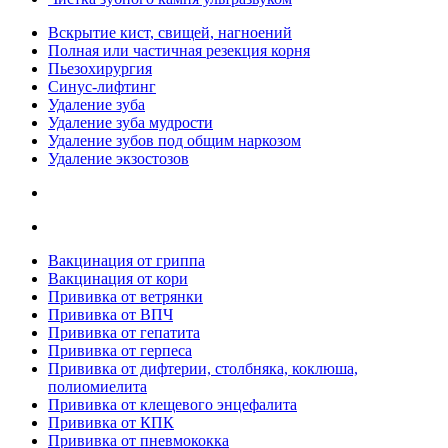
Вскрытие кист, свищей, нагноений
Полная или частичная резекция корня
Пьезохирургия
Синус-лифтинг
Удаление зуба
Удаление зуба мудрости
Удаление зубов под общим наркозом
Удаление экзостозов
Вакцинация от гриппа
Вакцинация от кори
Прививка от ветрянки
Прививка от ВПЧ
Прививка от гепатита
Прививка от герпеса
Прививка от дифтерии, столбняка, коклюша,
полиомиелита
Прививка от клещевого энцефалита
Прививка от КПК
Прививка от пневмококка