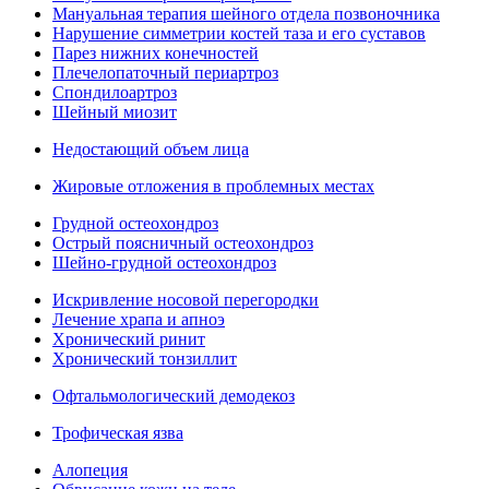
Мануальная терапия шейного отдела позвоночника
Нарушение симметрии костей таза и его суставов
Парез нижних конечностей
Плечелопаточный периартроз
Спондилоартроз
Шейный миозит
Недостающий объем лица
Жировые отложения в проблемных местах
Грудной остеохондроз
Острый поясничный остеохондроз
Шейно-грудной остеохондроз
Искривление носовой перегородки
Лечение храпа и апноэ
Хронический ринит
Хронический тонзиллит
Офтальмологический демодекоз
Трофическая язва
Алопеция