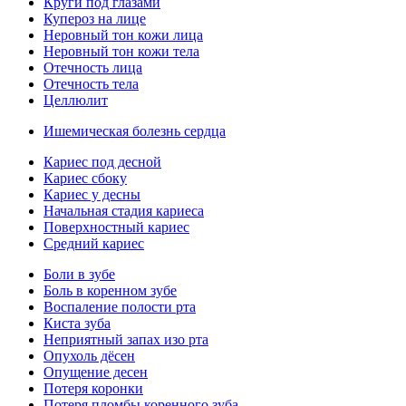
Круги под глазами
Купероз на лице
Неровный тон кожи лица
Неровный тон кожи тела
Отечность лица
Отечность тела
Целлюлит
Ишемическая болезнь сердца
Кариес под десной
Кариес сбоку
Кариес у десны
Начальная стадия кариеса
Поверхностный кариес
Средний кариес
Боли в зубе
Боль в коренном зубе
Воспаление полости рта
Киста зуба
Неприятный запах изо рта
Опухоль дёсен
Опущение десен
Потеря коронки
Потеря пломбы коренного зуба