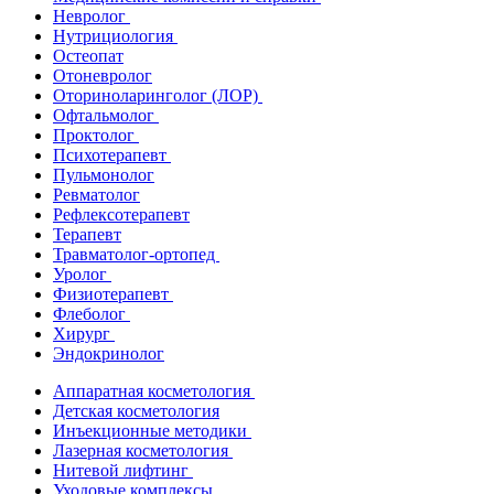
Невролог
Нутрициология
Остеопат
Отоневролог
Оториноларинголог (ЛОР)
Офтальмолог
Проктолог
Психотерапевт
Пульмонолог
Ревматолог
Рефлексотерапевт
Терапевт
Травматолог-ортопед
Уролог
Физиотерапевт
Флеболог
Хирург
Эндокринолог
Аппаратная косметология
Детская косметология
Инъекционные методики
Лазерная косметология
Нитевой лифтинг
Уходовые комплексы