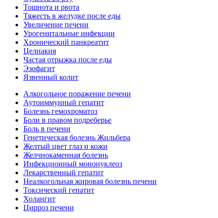
Тошнота и рвота
Тяжесть в желудке после еды
Увеличение печени
Урогенитальные инфекции
Хронический панкреатит
Целиакия
Частая отрыжка после еды
Эзофагит
Язвенный колит
Алкогольное поражение печени
Аутоиммунный гепатит
Болезнь гемохроматоз
Боли в правом подреберье
Боль в печени
Генетическая болезнь Жильбера
Желтый цвет глаз и кожи
Желчнокаменная болезнь
Инфекционный мононуклеоз
Лекарственный гепатит
Неалкогольная жировая болезнь печени
Токсический гепатит
Холангит
Цирроз печени