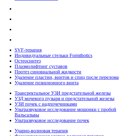
SVF-терапия
Индивидуальные стельки Formthotics
Остеосинтез
Плазмолифтинг суставов
Протез синовиальной жидкости
Удаление пластин, винтов и спиц после перелома
Удаление позиционного винта
Трансректальное УЗИ предстательной железы
УЗД мочевого пузыря и предстательной железы
УЗИ почек с надпочечниками
Ультразвуковое исследование мошонки с пробой
Вальсальвы
Ультразвуковое исследование почек
Ударно-волновая терапия