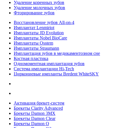
Удаление коренных зубов
Удаление молочных зубов
Фторирование зубов
Восстановление зубов All‑on‑4
Имплантат Lenmiriot
Имплантаты JD Evolution
Имплантаты Nobel BioСare
Имплантаты Osstem
Имплантаты Straumann
Имплантация зубов в медикаментозном сне
Костная пластика
Одномоментная имплантация зубов
Система имплантации Hi-Tech
Циркониевые импланты Bredent WhiteSKY
Активация брекет-систем
Брекеты Clarity Advanced
Брекеты Damon 3MX
Брекеты Damon Clear
Брекеты Damon Q