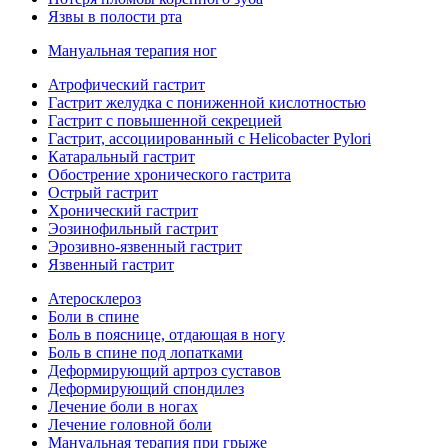
Язвы в полости рта
Мануальная терапия ног
Атрофический гастрит
Гастрит желудка с пониженной кислотностью
Гастрит с повышенной секрецией
Гастрит, ассоциированный с Helicobacter Pylori
Катаральный гастрит
Обострение хронического гастрита
Острый гастрит
Хронический гастрит
Эозинофильный гастрит
Эрозивно-язвенный гастрит
Язвенный гастрит
Атеросклероз
Боли в спине
Боль в пояснице, отдающая в ногу
Боль в спине под лопатками
Деформирующий артроз суставов
Деформирующий спондилез
Лечение боли в ногах
Лечение головной боли
Мануальная терапия при грыже