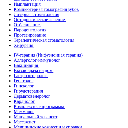
Имплантация
Компьютерная томография зубов
Лазерная стоматология
Ортодонтическое лечение
Отбеливание
Пародонтология
Протезирование
Терапевтическая стоматология
Хирургия
IV-терапия (Инфузионная терапия)
Аллерголог-иммунолог
Вакцинация
Вызов врача на дом
Гастроэнтеролог
Гепатолог
Гинеколог
Гирудотерапия
Дерматовенеролог
Кардиолог
Комплексные программы
Маммолог
Мануальный терапевт
Массажист
Медицинские комиссии и справки