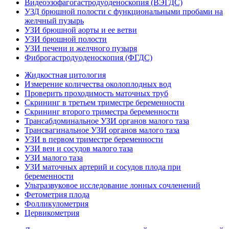
Видеоэзофагогастродуоденоскопия (ВЭГДС)
УЗД брюшной полости с функциональными пробами на
желчный пузырь
УЗИ брюшной аорты и ее ветви
УЗИ брюшной полости
УЗИ печени и желчного пузыря
Фиброгастродуоденоскопия (ФГДС)
Жидкостная цитология
Измерение количества околоплодных вод
Проверить проходимость маточных труб
Скрининг в третьем триместре беременности
Скрининг второго триместра беременности
Трансабдоминальное УЗИ органов малого таза
Трансвагинальное УЗИ органов малого таза
УЗИ в первом триместре беременности
УЗИ вен и сосудов малого таза
УЗИ малого таза
УЗИ маточных артерий и сосудов плода при
беременности
Ультразвуковое исследование лонных сочленений
Фетометрия плода
Фолликулометрия
Цервикометрия