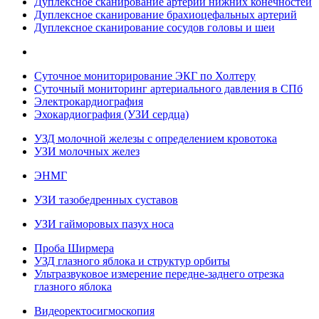
Дуплексное сканирование артерий нижних конечностей
Дуплексное сканирование брахиоцефальных артерий
Дуплексное сканирование сосудов головы и шеи
Суточное мониторирование ЭКГ по Холтеру
Суточный мониторинг артериального давления в СПб
Электрокардиография
Эхокардиография (УЗИ сердца)
УЗД молочной железы с определением кровотока
УЗИ молочных желез
ЭНМГ
УЗИ тазобедренных суставов
УЗИ гайморовых пазух носа
Проба Ширмера
УЗД глазного яблока и структур орбиты
Ультразвуковое измерение передне-заднего отрезка
глазного яблока
Видеоректосигмоскопия