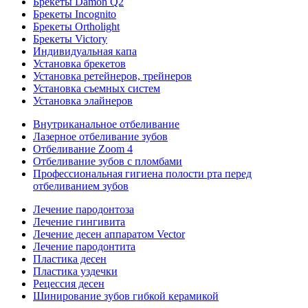
Брекеты Damon Q2
Брекеты Incognito
Брекеты Ortholight
Брекеты Victory
Индивидуальная капа
Установка брекетов
Установка ретейнеров, трейнеров
Установка съемных систем
Установка элайнеров
Внутриканальное отбеливание
Лазерное отбеливание зубов
Отбеливание Zoom 4
Отбеливание зубов с пломбами
Профессиональная гигиена полости рта перед
отбеливанием зубов
Лечение пародонтоза
Лечение гингивита
Лечение десен аппаратом Vector
Лечение пародонтита
Пластика десен
Пластика уздечки
Рецессия десен
Шинирование зубов гибкой керамикой