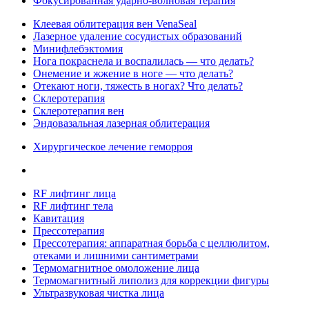
Фокусированная ударно-волновая терапия
Клеевая облитерация вен VenaSeal
Лазерное удаление сосудистых образований
Минифлебэктомия
Нога покраснела и воспалилась — что делать?
Онемение и жжение в ноге — что делать?
Отекают ноги, тяжесть в ногах? Что делать?
Склеротерапия
Склеротерапия вен
Эндовазальная лазерная облитерация
Хирургическое лечение геморроя
RF лифтинг лица
RF лифтинг тела
Кавитация
Прессотерапия
Прессотерапия: аппаратная борьба с целлюлитом,
отеками и лишними сантиметрами
Термомагнитное омоложение лица
Термомагнитный липолиз для коррекции фигуры
Ультразвуковая чистка лица