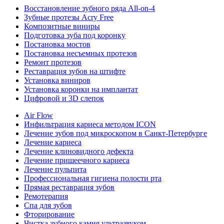
Восстановление зубного ряда All‑on‑4
Зубные протезы Acry Free
Композитные виниры
Подготовка зуба под коронку
Постановка мостов
Постановка несъемных протезов
Ремонт протезов
Реставрация зубов на штифте
Установка виниров
Установка коронки на имплантат
Цифровой и 3D слепок
Air Flow
Инфильтрация кариеса методом ICON
Лечение зубов под микроскопом в Санкт-Петербурге
Лечение кариеса
Лечение клиновидного дефекта
Лечение пришеечного кариеса
Лечение пульпита
Профессиональная гигиена полости рта
Прямая реставрация зубов
Ремотерапия
Спа для зубов
Фторирование
Чистка зубного камня ультразвуком