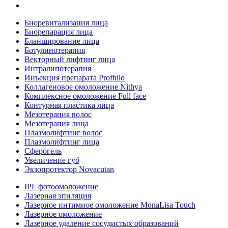
Биоревитализация лица
Биорепарация лица
Бланширование лица
Ботулинотерапия
Векторный лифтинг лица
Интралипотерапия
Инъекция препарата Profhilo
Коллагеновое омоложение Nithya
Комплексное омоложение Full face
Контурная пластика лица
Мезотерапия волос
Мезотерапия лица
Плазмолифтинг волос
Плазмолифтинг лица
Сферогель
Увеличение губ
Экзопротектор Novacutan
IPL фотоомоложение
Лазерная эпиляция
Лазерное интимное омоложение MonaLisa Touch
Лазерное омоложение
Лазерное удаление сосудистых образований