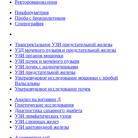
Ректороманоксопия
Пикфлоуметрия
Проба с бронхолитиком
Спирография
Трансректальное УЗИ предстательной железы
УЗД мочевого пузыря и предстательной железы
УЗИ органов мошонки
УЗИ почек и мочевого пузыря
УЗИ почек с надпочечниками
УЗИ предстательной железы
Ультразвуковое исследование мошонки с пробой
Вальсальвы
Ультразвуковое исследование почек
Анализ на витамин Д
Генетические исследования
Диагностика сахарного диабета
УЗИ лимфатических узлов
УЗИ слюнных желез
УЗИ щитовидной железы
Асимметрия губ