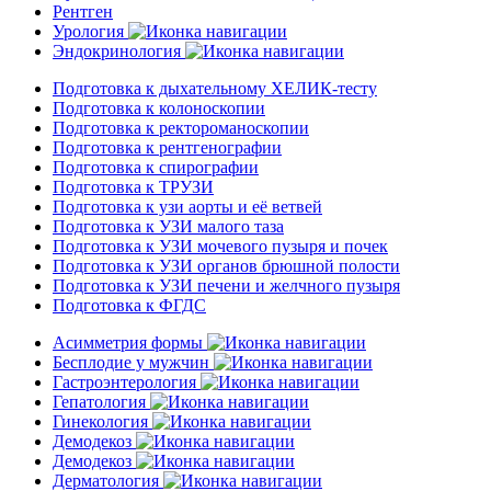
Рентген
Урология
Эндокринология
Подготовка к дыхательному ХЕЛИК-тесту
Подготовка к колоноскопии
Подготовка к ректороманоскопии
Подготовка к рентгенографии
Подготовка к спирографии
Подготовка к ТРУЗИ
Подготовка к узи аорты и её ветвей
Подготовка к УЗИ малого таза
Подготовка к УЗИ мочевого пузыря и почек
Подготовка к УЗИ органов брюшной полости
Подготовка к УЗИ печени и желчного пузыря
Подготовка к ФГДС
Асимметрия формы
Бесплодие у мужчин
Гастроэнтерология
Гепатология
Гинекология
Демодекоз
Демодекоз
Дерматология