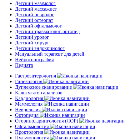
Детский маммолог
Детский массажист
Детский невролог
Детский остеопат
Детский офтальмолог
Детский травматолог-ортопед
Детский уролог
Детский хирург
Детский эндокринолог
Мануальный терапевт для детей
Нейросонография
Педиатр
Гастроэнтерология
Гинекология
Дуплексное сканирование
Калькулятор анализов
Кардиология
Маммология
Неврология
Ортопедия
Оториноларингология (ЛОР)
Офтальмология
Проктология
Пульмонология