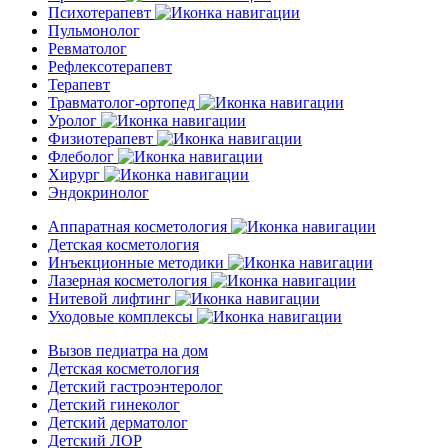
Психотерапевт
Пульмонолог
Ревматолог
Рефлексотерапевт
Терапевт
Травматолог-ортопед
Уролог
Физиотерапевт
Флеболог
Хирург
Эндокринолог
Аппаратная косметология
Детская косметология
Инъекционные методики
Лазерная косметология
Нитевой лифтинг
Уходовые комплексы
Вызов педиатра на дом
Детская косметология
Детский гастроэнтеролог
Детский гинеколог
Детский дерматолог
Детский ЛОР