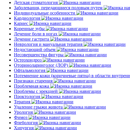
Детская стоматология
Заболевания, передающиеся половым путем
Индивидуальные особенности
Кардиология
Кариес
Коренные зубы
Лечение боли в ногах
Лечение гастрита
Неврология и мануальная терапия
Недостающий объем
Несовершенства фигуры
Остеохондроз
Оториноларинголог (ЛОР)
Офтальмология
Потемнение кожи (коричневые пятна) в области внутре
Признаки старения
Проблемная кожа
Проблемы с эрекцией
Проктология
Терапия
Удаление грыжи живота
Урология
Фимоз
Флебология
Хирургия