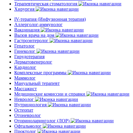
Терапевтическая стоматология
Хирургия
IV-терапия (Инфузионная терапия)
Аллерголог-иммунолог
Вакцинация
Вызов врача на дом
Гастроэнтеролог
Гепатолог
Гинеколог
Гирудотерапия
Дерматовенеролог
Кардиолог
Комплексные программы
Маммолог
Мануальный терапевт
Массажист
Медицинские комиссии и справки
Невролог
Нутрициология
Остеопат
Отоневролог
Оториноларинголог (ЛОР)
Офтальмолог
Проктолог