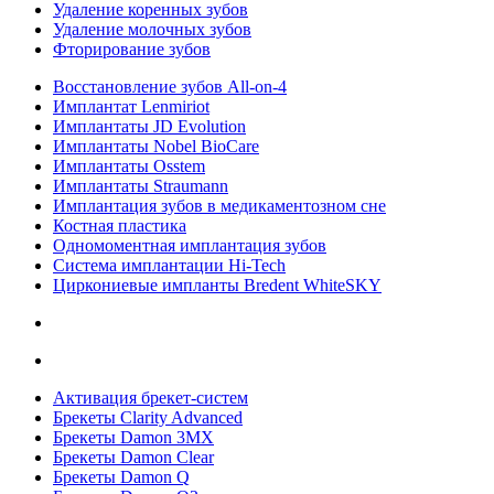
Удаление коренных зубов
Удаление молочных зубов
Фторирование зубов
Восстановление зубов All‑on‑4
Имплантат Lenmiriot
Имплантаты JD Evolution
Имплантаты Nobel BioСare
Имплантаты Osstem
Имплантаты Straumann
Имплантация зубов в медикаментозном сне
Костная пластика
Одномоментная имплантация зубов
Система имплантации Hi-Tech
Циркониевые импланты Bredent WhiteSKY
Активация брекет-систем
Брекеты Clarity Advanced
Брекеты Damon 3MX
Брекеты Damon Clear
Брекеты Damon Q