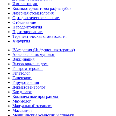
Имплантация
Компьютерная томография зубов
Лазерная стоматология
Ортодонтическое лечение
Отбеливание
Пародонтология
Протезирование
Терапевтическая стоматология
Хирургия
IV-терапия (Инфузионная терапия)
Аллерголог-иммунолог
Вакцинация
Вызов врача на дом
Гастроэнтеролог
Гепатолог
Гинеколог
Гирудотерапия
Дерматовенеролог
Кардиолог
Комплексные программы
Маммолог
Мануальный терапевт
Массажист
Медицинские комиссии и справки