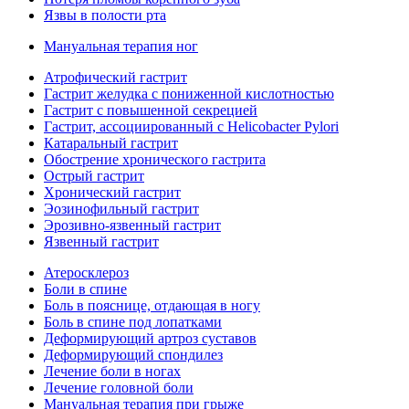
Язвы в полости рта
Мануальная терапия ног
Атрофический гастрит
Гастрит желудка с пониженной кислотностью
Гастрит с повышенной секрецией
Гастрит, ассоциированный с Helicobacter Pylori
Катаральный гастрит
Обострение хронического гастрита
Острый гастрит
Хронический гастрит
Эозинофильный гастрит
Эрозивно-язвенный гастрит
Язвенный гастрит
Атеросклероз
Боли в спине
Боль в пояснице, отдающая в ногу
Боль в спине под лопатками
Деформирующий артроз суставов
Деформирующий спондилез
Лечение боли в ногах
Лечение головной боли
Мануальная терапия при грыже