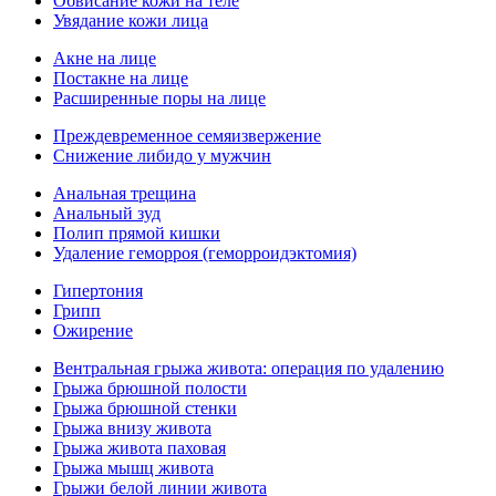
Обвисание кожи на теле
Увядание кожи лица
Акне на лице
Постакне на лице
Расширенные поры на лице
Преждевременное семяизвержение
Снижение либидо у мужчин
Анальная трещина
Анальный зуд
Полип прямой кишки
Удаление геморроя (геморроидэктомия)
Гипертония
Грипп
Ожирение
Вентральная грыжа живота: операция по удалению
Грыжа брюшной полости
Грыжа брюшной стенки
Грыжа внизу живота
Грыжа живота паховая
Грыжа мышц живота
Грыжи белой линии живота