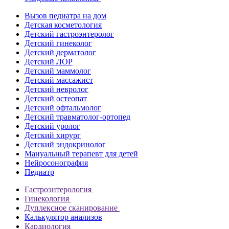
Вызов педиатра на дом
Детская косметология
Детский гастроэнтеролог
Детский гинеколог
Детский дерматолог
Детский ЛОР
Детский маммолог
Детский массажист
Детский невролог
Детский остеопат
Детский офтальмолог
Детский травматолог-ортопед
Детский уролог
Детский хирург
Детский эндокринолог
Мануальный терапевт для детей
Нейросонография
Педиатр
Гастроэнтерология
Гинекология
Дуплексное сканирование
Калькулятор анализов
Кардиология