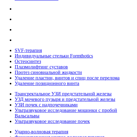
SVF-терапия
Индивидуальные стельки Formthotics
Остеосинтез
Плазмолифтинг суставов
Протез синовиальной жидкости
Удаление пластин, винтов и спиц после перелома
Удаление позиционного винта
Трансректальное УЗИ предстательной железы
УЗД мочевого пузыря и предстательной железы
УЗИ почек с надпочечниками
Ультразвуковое исследование мошонки с пробой
Вальсальвы
Ультразвуковое исследование почек
Ударно-волновая терапия