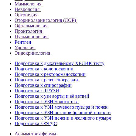
Маммология
Неврология
Ортопедия
Оториноларингология (ЛОР)
Офтальмология
Проктология
Пульмонология
Рентген
Урология
Эндокринология
Подготовка к дыхательному ХЕЛИК-тесту
Подготовка к колоноскопии
Подготовка к ректороманоскопии
Подготовка к рентгенографии
Подготовка к спирографии
Подготовка к ТРУЗИ
Подготовка к узи аорты и её ветвей
Подготовка к УЗИ малого таза
Подготовка к УЗИ мочевого пузыря и почек
Подготовка к УЗИ органов брюшной полости
Подготовка к УЗИ печени и желчного пузыря
Подготовка к ФГДС
Асимметрия формы