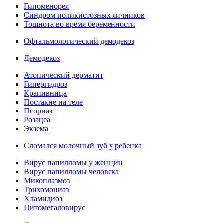
Гипоменорея
Синдром поликистозных яичников
Тошнота во время беременности
Офтальмологический демодекоз
Демодекоз
Атопический дерматит
Гипергидроз
Крапивница
Постакне на теле
Псориаз
Розацеа
Экзема
Сломался молочный зуб у ребенка
Вирус папилломы у женщин
Вирус папилломы человека
Микоплазмоз
Трихомониаз
Хламидиоз
Цитомегаловирус