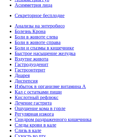
Асимметрия лица
Секреторное бесплодие
Анализы на энтеробиоз
Болезнь Крона
Боли в животе слева
Боли в животе справа
Боли и спазмы в кишечнике
Быстрое насыщение желудка
Вздутие живота
Гастродуоденит
Гастроэнтерит
Диарея
Диспепсия
Избыток в организме витамина А
Кал с остатками пищи
Кислотный рефлюкс
Лечение гастрита
Ощущение кома в горле
Регулярная изжога
Синдром раздраженного кишечника
Следы крови в кале
Слизь в кале
Сухость во рту