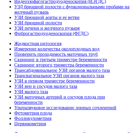
Видеоэзофагогастродуоденоскопия (ВЭГДС)
УЗД брюшной полости с функциональными пробами на
желчный пузырь
УЗИ брюшной аорты и ее ветви
УЗИ брюшной полости
УЗИ печени и желчного пузыря
Фиброгастродуоденоскопия (ФГДС)
Жидкостная цитология
Измерение количества околоплодных вод
Проверить проходимость маточных труб
Скрининг в третьем триместре беременности
Скрининг второго триместра беременности
Трансабдоминальное УЗИ органов малого таза
Трансвагинальное УЗИ органов малого таза
УЗИ в первом триместре беременности
УЗИ вен и сосудов малого таза
УЗИ малого таза
УЗИ маточных артерий и сосудов плода при
беременности
Ультразвуковое исследование лонных сочленений
Фетометрия плода
Фолликулометрия
Цервикометрия