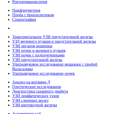
Ректороманоксопия
Пикфлоуметрия
Проба с бронхолитиком
Спирография
Трансректальное УЗИ предстательной железы
УЗД мочевого пузыря и предстательной железы
УЗИ органов мошонки
УЗИ почек и мочевого пузыря
УЗИ почек с надпочечниками
УЗИ предстательной железы
Ультразвуковое исследование мошонки с пробой
Вальсальвы
Ультразвуковое исследование почек
Анализ на витамин Д
Генетические исследования
Диагностика сахарного диабета
УЗИ лимфатических узлов
УЗИ слюнных желез
УЗИ щитовидной железы
Асимметрия губ