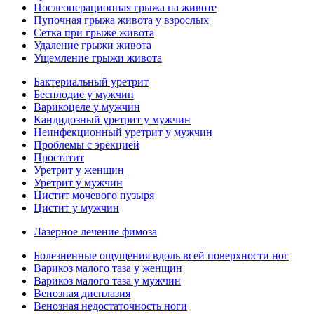
Послеоперационная грыжа на животе
Пупочная грыжа живота у взрослых
Сетка при грыже живота
Удаление грыжи живота
Ущемление грыжи живота
Бактериальный уретрит
Бесплодие у мужчин
Варикоцеле у мужчин
Кандидозный уретрит у мужчин
Неинфекционный уретрит у мужчин
Проблемы с эрекцией
Простатит
Уретрит у женщин
Уретрит у мужчин
Цистит мочевого пузыря
Цистит у мужчин
Лазерное лечение фимоза
Болезненные ощущения вдоль всей поверхности ног
Варикоз малого таза у женщин
Варикоз малого таза у мужчин
Венозная дисплазия
Венозная недостаточность ноги