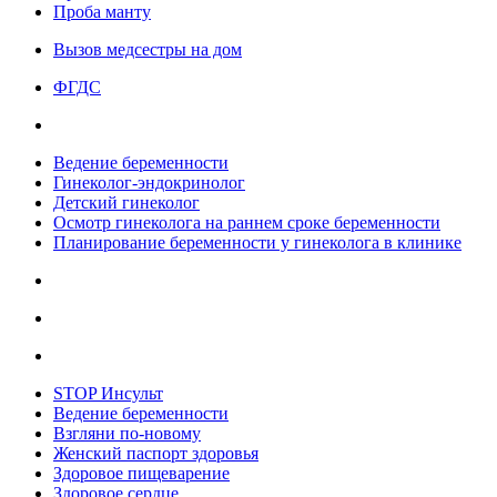
Проба манту
Вызов медсестры на дом
ФГДС
Ведение беременности
Гинеколог-эндокринолог
Детский гинеколог
Осмотр гинеколога на раннем сроке беременности
Планирование беременности у гинеколога в клинике
STOP Инсульт
Ведение беременности
Взгляни по-новому
Женский паспорт здоровья
Здоровое пищеварение
Здоровое сердце