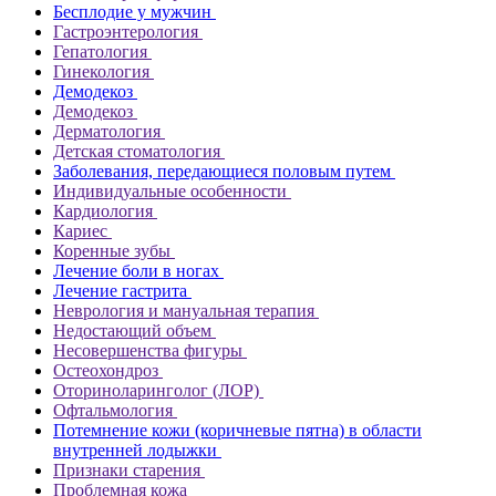
Бесплодие у мужчин
Гастроэнтерология
Гепатология
Гинекология
Демодекоз
Демодекоз
Дерматология
Детская стоматология
Заболевания, передающиеся половым путем
Индивидуальные особенности
Кардиология
Кариес
Коренные зубы
Лечение боли в ногах
Лечение гастрита
Неврология и мануальная терапия
Недостающий объем
Несовершенства фигуры
Остеохондроз
Оториноларинголог (ЛОР)
Офтальмология
Потемнение кожи (коричневые пятна) в области
внутренней лодыжки
Признаки старения
Проблемная кожа