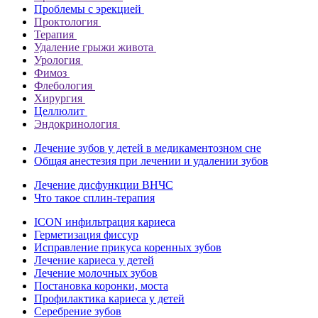
Проблемы с эрекцией
Проктология
Терапия
Удаление грыжи живота
Урология
Фимоз
Флебология
Хирургия
Целлюлит
Эндокринология
Лечение зубов у детей в медикаментозном сне
Общая анестезия при лечении и удалении зубов
Лечение дисфункции ВНЧС
Что такое сплин-терапия
ICON инфильтрация кариеса
Герметизация фиссур
Исправление прикуса коренных зубов
Лечение кариеса у детей
Лечение молочных зубов
Постановка коронки, моста
Профилактика кариеса у детей
Серебрение зубов