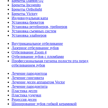
Брекеты Damon Q2
Брекеты Incognito
Брекеты Ortholight
Брекеты Victory
Индивидуальная капа
Установка брекетов
Установка ретейнеров, трейнеров
Установка съемных систем
Установка элайнеров
Внутриканальное отбеливание
Лазерное отбеливание зубов
Отбеливание Zoom 4
Отбеливание зубов с пломбами
Профессиональная гигиена полости рта перед
отбеливанием зубов
Лечение пародонтоза
Лечение гингивита
Лечение десен аппаратом Vector
Лечение пародонтита
Пластика десен
Пластика уздечки
Рецессия десен
Шинирование зубов гибкой керамикой