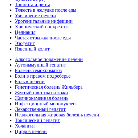
Тошнота и рвота
Тяжесть в желудке после еды
Увеличение печени
Урогенитальные инфекции
Хронический панкреатит
Целиакия
Частая отрыжка после еды
Эзофагит
Язвенный колит
Алкогольное поражение печени
Аутоиммунный гепатит
Болезнь гемохроматоз
Боли в правом подреберье
Боль в печени
Генетическая болезнь Жильбера
Желтый цвет глаз и кожи
Желчнокаменная болезнь
Инфекционный мононуклеоз
Лекарственный гепатит
Неалкогольная жировая болезнь печени
Токсический гепатит
Холангит
Цирроз печени