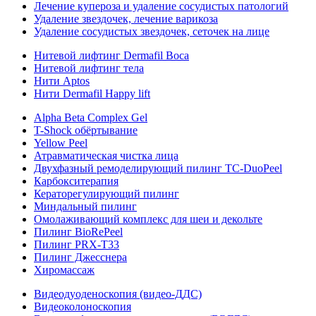
Лечение купероза и удаление сосудистых патологий
Удаление звездочек, лечение варикоза
Удаление сосудистых звездочек, сеточек на лице
Нитевой лифтинг Dermafil Boca
Нитевой лифтинг тела
Нити Aptos
Нити Dermafil Happy lift
Alpha Beta Complex Gel
T-Shock обёртывание
Yellow Peel
Атравматическая чистка лица
Двухфазный ремоделирующий пилинг TC-DuoPeel
Карбокситерапия
Кераторегулирующий пилинг
Миндальный пилинг
Омолаживающий комплекс для шеи и декольте
Пилинг BioRePeel
Пилинг PRX-T33
Пилинг Джесснера
Хиромассаж
Видеодуоденоскопия (видео-ДДС)
Видеоколоноскопия