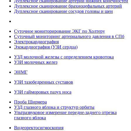
Дуплексное сканирование артерий нижних конечностей
Дуплексное сканирование брахиоцефальных артерий
Дуплексное сканирование сосудов головы и шеи
Суточное мониторирование ЭКГ по Холтеру
Суточный мониторинг артериального давления в СПб
Электрокардиография
Эхокардиография (УЗИ сердца)
УЗД молочной железы с определением кровотока
УЗИ молочных желез
ЭНМГ
УЗИ тазобедренных суставов
УЗИ гайморовых пазух носа
Проба Ширмера
УЗД глазного яблока и структур орбиты
Ультразвуковое измерение передне-заднего отрезка
глазного яблока
Видеоректосигмоскопия