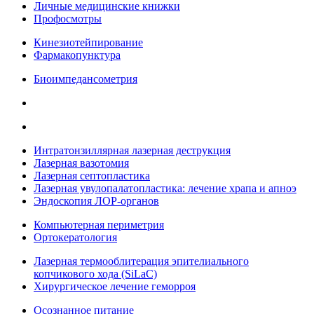
Личные медицинские книжки
Профосмотры
Кинезиотейпирование
Фармакопунктура
Биоимпедансометрия
Интратонзиллярная лазерная деструкция
Лазерная вазотомия
Лазерная септопластика
Лазерная увулопалатопластика: лечение храпа и апноэ
Эндоскопия ЛОР-органов
Компьютерная периметрия
Ортокератология
Лазерная термооблитерация эпителиального
копчикового хода (SiLaC)
Хирургическое лечение геморроя
Осознанное питание