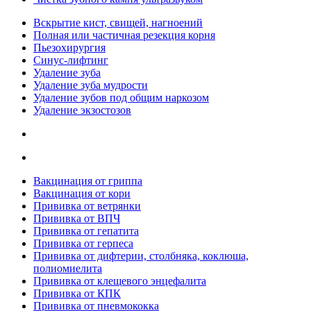
Вскрытие кист, свищей, нагноений
Полная или частичная резекция корня
Пьезохирургия
Синус-лифтинг
Удаление зуба
Удаление зуба мудрости
Удаление зубов под общим наркозом
Удаление экзостозов
Вакцинация от гриппа
Вакцинация от кори
Прививка от ветрянки
Прививка от ВПЧ
Прививка от гепатита
Прививка от герпеса
Прививка от дифтерии, столбняка, коклюша,
полиомиелита
Прививка от клещевого энцефалита
Прививка от КПК
Прививка от пневмококка