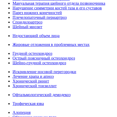
Мануальная терапия шейного отдела позвоночника
Нарушение симметрии костей таза и его суставов
Парез нижних конечностей
Плечелопаточный периартроз
Спондилоартроз
Шейный миозит
Недостающий объем лица
Жировые отложения в проблемных местах
Грудной остеохондроз
Острый поясничный остеохондроз
Шейно-грудной остеохондроз
Искривление носовой перегородки
Лечение храпа и апноэ
Хронический ринит
Хронический тонзиллит
Офтальмологический демодекоз
Трофическая язва
Алопеция