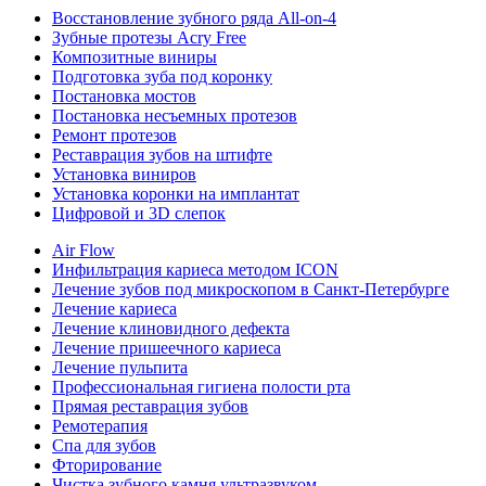
Восстановление зубного ряда All‑on‑4
Зубные протезы Acry Free
Композитные виниры
Подготовка зуба под коронку
Постановка мостов
Постановка несъемных протезов
Ремонт протезов
Реставрация зубов на штифте
Установка виниров
Установка коронки на имплантат
Цифровой и 3D слепок
Air Flow
Инфильтрация кариеса методом ICON
Лечение зубов под микроскопом в Санкт-Петербурге
Лечение кариеса
Лечение клиновидного дефекта
Лечение пришеечного кариеса
Лечение пульпита
Профессиональная гигиена полости рта
Прямая реставрация зубов
Ремотерапия
Спа для зубов
Фторирование
Чистка зубного камня ультразвуком