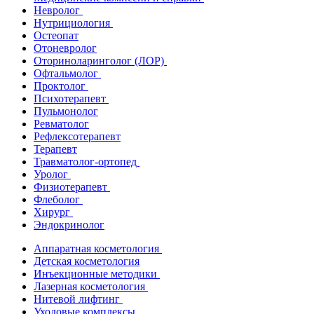
Невролог
Нутрициология
Остеопат
Отоневролог
Оториноларинголог (ЛОР)
Офтальмолог
Проктолог
Психотерапевт
Пульмонолог
Ревматолог
Рефлексотерапевт
Терапевт
Травматолог-ортопед
Уролог
Физиотерапевт
Флеболог
Хирург
Эндокринолог
Аппаратная косметология
Детская косметология
Инъекционные методики
Лазерная косметология
Нитевой лифтинг
Уходовые комплексы