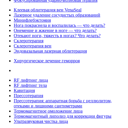
Фокусированная ударно-волновая терапия
Клеевая облитерация вен VenaSeal
Лазерное удаление сосудистых образований
Минифлебэктомия
Нога покраснела и воспалилась — что делать?
Онемение и жжение в ноге — что делать?
Отекают ноги, тяжесть в ногах? Что делать?
Склеротерапия
Склеротерапия вен
Эндовазальная лазерная облитерация
Хирургическое лечение геморроя
RF лифтинг лица
RF лифтинг тела
Кавитация
Прессотерапия
Прессотерапия: аппаратная борьба с целлюлитом,
отеками и лишними сантиметрами
Термомагнитное омоложение лица
Термомагнитный липолиз для коррекции фигуры
Ультразвуковая чистка лица