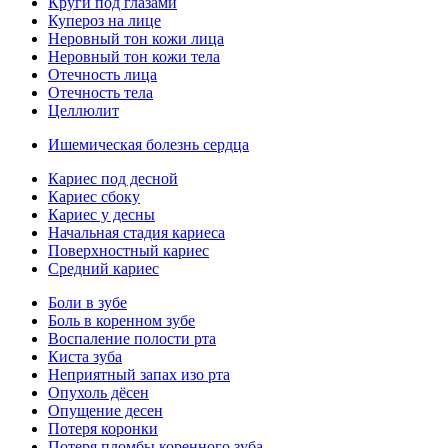
Круги под глазами
Купероз на лице
Неровный тон кожи лица
Неровный тон кожи тела
Отечность лица
Отечность тела
Целлюлит
Ишемическая болезнь сердца
Кариес под десной
Кариес сбоку
Кариес у десны
Начальная стадия кариеса
Поверхностный кариес
Средний кариес
Боли в зубе
Боль в коренном зубе
Воспаление полости рта
Киста зуба
Неприятный запах изо рта
Опухоль дёсен
Опущение десен
Потеря коронки
Потеря пломбы коренного зуба