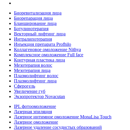
Биоревитализация лица
Биорепарация лица
Бланширование лица
Ботулинотерапия
Векторный лифтинг лица
Интралипотерапия
Инъекция препарата Profhilo
Коллагеновое омоложение Nithya
Комплексное омоложение Full face
Контурная пластика лица
Мезотерапия волос
Мезотерапия лица
Плазмолифтинг волос
Плазмолифтинг лица
Сферогель
Увеличение губ
Экзопротектор Novacutan
IPL фотоомоложение
Лазерная эпиляция
Лазерное интимное омоложение MonaLisa Touch
Лазерное омоложение
Лазерное удаление сосудистых образований