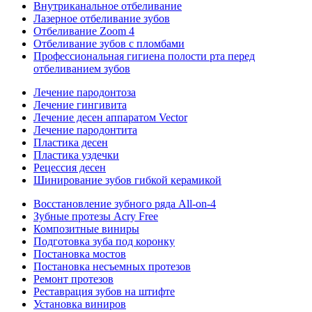
Внутриканальное отбеливание
Лазерное отбеливание зубов
Отбеливание Zoom 4
Отбеливание зубов с пломбами
Профессиональная гигиена полости рта перед
отбеливанием зубов
Лечение пародонтоза
Лечение гингивита
Лечение десен аппаратом Vector
Лечение пародонтита
Пластика десен
Пластика уздечки
Рецессия десен
Шинирование зубов гибкой керамикой
Восстановление зубного ряда All‑on‑4
Зубные протезы Acry Free
Композитные виниры
Подготовка зуба под коронку
Постановка мостов
Постановка несъемных протезов
Ремонт протезов
Реставрация зубов на штифте
Установка виниров