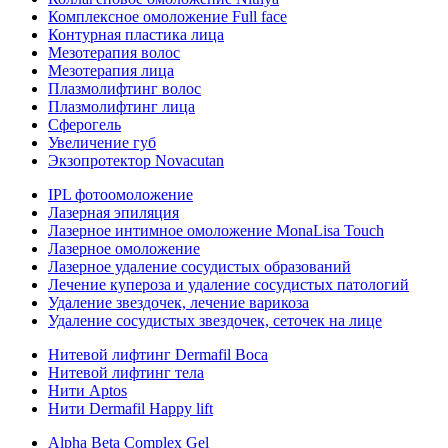
Комплексное омоложение Full face
Контурная пластика лица
Мезотерапия волос
Мезотерапия лица
Плазмолифтинг волос
Плазмолифтинг лица
Сферогель
Увеличение губ
Экзопротектор Novacutan
IPL фотоомоложение
Лазерная эпиляция
Лазерное интимное омоложение MonaLisa Touch
Лазерное омоложение
Лазерное удаление сосудистых образований
Лечение купероза и удаление сосудистых патологий
Удаление звездочек, лечение варикоза
Удаление сосудистых звездочек, сеточек на лице
Нитевой лифтинг Dermafil Boca
Нитевой лифтинг тела
Нити Aptos
Нити Dermafil Happy lift
Alpha Beta Complex Gel