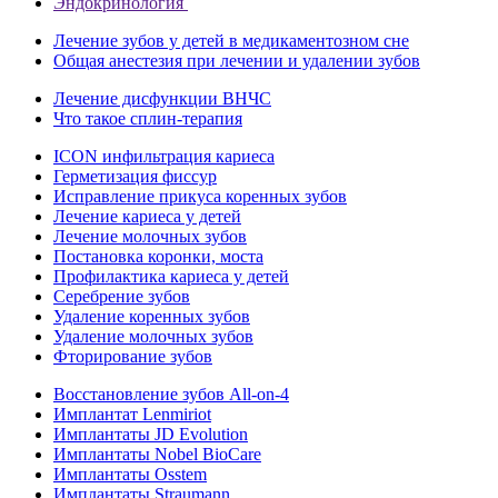
Эндокринология
Лечение зубов у детей в медикаментозном сне
Общая анестезия при лечении и удалении зубов
Лечение дисфункции ВНЧС
Что такое сплин-терапия
ICON инфильтрация кариеса
Герметизация фиссур
Исправление прикуса коренных зубов
Лечение кариеса у детей
Лечение молочных зубов
Постановка коронки, моста
Профилактика кариеса у детей
Серебрение зубов
Удаление коренных зубов
Удаление молочных зубов
Фторирование зубов
Восстановление зубов All‑on‑4
Имплантат Lenmiriot
Имплантаты JD Evolution
Имплантаты Nobel BioСare
Имплантаты Osstem
Имплантаты Straumann