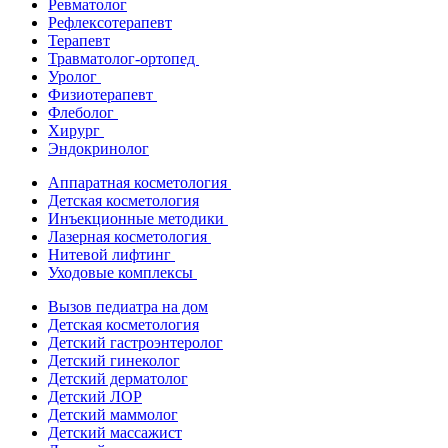
Ревматолог
Рефлексотерапевт
Терапевт
Травматолог-ортопед
Уролог
Физиотерапевт
Флеболог
Хирург
Эндокринолог
Аппаратная косметология
Детская косметология
Инъекционные методики
Лазерная косметология
Нитевой лифтинг
Уходовые комплексы
Вызов педиатра на дом
Детская косметология
Детский гастроэнтеролог
Детский гинеколог
Детский дерматолог
Детский ЛОР
Детский маммолог
Детский массажист