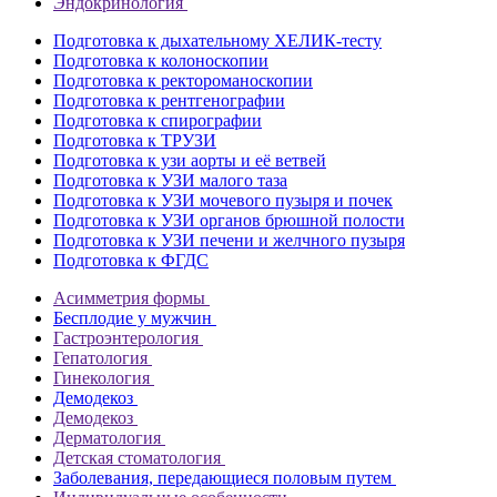
Эндокринология
Подготовка к дыхательному ХЕЛИК-тесту
Подготовка к колоноскопии
Подготовка к ректороманоскопии
Подготовка к рентгенографии
Подготовка к спирографии
Подготовка к ТРУЗИ
Подготовка к узи аорты и её ветвей
Подготовка к УЗИ малого таза
Подготовка к УЗИ мочевого пузыря и почек
Подготовка к УЗИ органов брюшной полости
Подготовка к УЗИ печени и желчного пузыря
Подготовка к ФГДС
Асимметрия формы
Бесплодие у мужчин
Гастроэнтерология
Гепатология
Гинекология
Демодекоз
Демодекоз
Дерматология
Детская стоматология
Заболевания, передающиеся половым путем