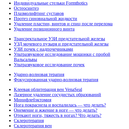
Индивидуальные стельки Formthotics
Остеосинтез
Плазмолифтинг суставов
Протез синовиальной жидкости
Удаление пластин, винтов и спиц после перелома
Удаление позиционного винта
Трансректальное УЗИ предстательной железы
УЗД мочевого пузыря и предстательной железы
УЗИ почек с надпочечниками
Ультразвуковое исследование мошонки с пробой
Вальсальвы
Ультразвуковое исследование почек
Ударно-волновая терапия
Фокусированная ударно-волновая терапия
Клеевая облитерация вен VenaSeal
Лазерное удаление сосудистых образований
Минифлебэктомия
Нога покраснела и воспалилась — что делать?
Онемение и жжение в ноге — что делать?
Отекают ноги, тяжесть в ногах? Что делать?
Склеротерапия
Склеротерапия вен