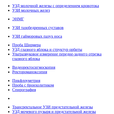
УЗД молочной железы с определением кровотока
УЗИ молочных желез
ЭНМГ
УЗИ тазобедренных суставов
УЗИ гайморовых пазух носа
Проба Ширмера
УЗД глазного яблока и структур орбиты
Ультразвуковое измерение передне-заднего отрезка
глазного яблока
Видеоректосигмоскопия
Ректороманоксопия
Пикфлоуметрия
Проба с бронхолитиком
Спирография
Трансректальное УЗИ предстательной железы
УЗД мочевого пузыря и предстательной железы