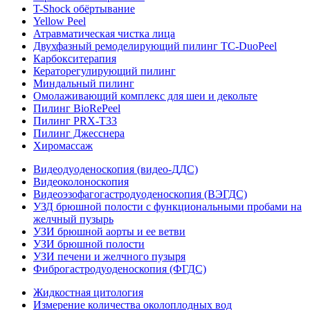
T-Shock обёртывание
Yellow Peel
Атравматическая чистка лица
Двухфазный ремоделирующий пилинг TC-DuoPeel
Карбокситерапия
Кераторегулирующий пилинг
Миндальный пилинг
Омолаживающий комплекс для шеи и декольте
Пилинг BioRePeel
Пилинг PRX-T33
Пилинг Джесснера
Хиромассаж
Видеодуоденоскопия (видео-ДДС)
Видеоколоноскопия
Видеоэзофагогастродуоденоскопия (ВЭГДС)
УЗД брюшной полости с функциональными пробами на
желчный пузырь
УЗИ брюшной аорты и ее ветви
УЗИ брюшной полости
УЗИ печени и желчного пузыря
Фиброгастродуоденоскопия (ФГДС)
Жидкостная цитология
Измерение количества околоплодных вод