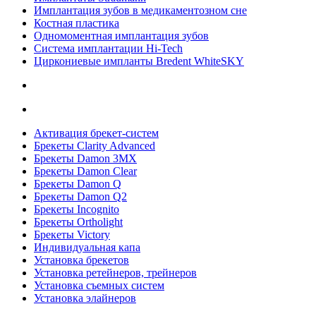
Имплантация зубов в медикаментозном сне
Костная пластика
Одномоментная имплантация зубов
Система имплантации Hi-Tech
Циркониевые импланты Bredent WhiteSKY
Активация брекет-систем
Брекеты Clarity Advanced
Брекеты Damon 3MX
Брекеты Damon Clear
Брекеты Damon Q
Брекеты Damon Q2
Брекеты Incognito
Брекеты Ortholight
Брекеты Victory
Индивидуальная капа
Установка брекетов
Установка ретейнеров, трейнеров
Установка съемных систем
Установка элайнеров