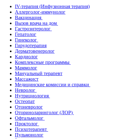
IV-терапия (Инфузионная терапия)
Аллерголог-иммунолог
Вакцинация
Вызов врача на дом
Гастроэнтеролог
Гепатолог
Гинеколог
Гирудотерапия
Дерматовенеролог
Кардиолог
Комплексные программы
Маммолог
Мануальный терапевт
Массажист
Медицинские комиссии и справки
Невролог
Нутрициология
Остеопат
Отоневролог
Оториноларинголог (ЛОР)
Офтальмолог
Проктолог
Психотерапевт
Пульмонолог