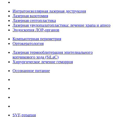
Интратонзиллярная лазерная деструкция
Лазерная вазотомия
Лазерная септопластика
Лазерная увулопалатопластика: лечение храпа и апноэ
Эндоскопия ЛОР-органов
Компьютерная периметрия
Ортокератология
Лазерная термооблитерация эпителиального
копчикового хода (SiLaC)
Хирургическое лечение геморроя
Осознанное питание
SVF-терапия