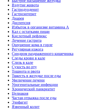
Быстрое насыщение желудка
Вздутие живота
Гастродуоденит
Гастроэнтерит
Диарея
Диспепсия
Избыток в организме витамина А
Кал с остатками пищи
Кислотный рефлюкс
Лечение гастрита
Ощущение кома в горле
Регулярная изжога
Синдром раздраженного кишечника
Следы крови в кале
Слизь в кале
Сухость во рту
Тошнота и рвота
Тяжесть в желудке после еды
Увеличение печени
Урогенитальные инфекции
Хронический панкреатит
Целиакия
Частая отрыжка после еды
Эзофагит
Язвенный колит