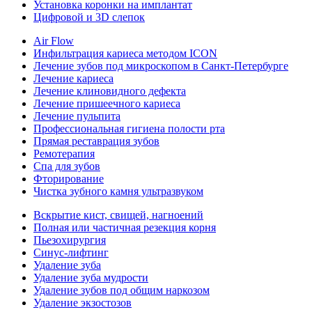
Установка коронки на имплантат
Цифровой и 3D слепок
Air Flow
Инфильтрация кариеса методом ICON
Лечение зубов под микроскопом в Санкт-Петербурге
Лечение кариеса
Лечение клиновидного дефекта
Лечение пришеечного кариеса
Лечение пульпита
Профессиональная гигиена полости рта
Прямая реставрация зубов
Ремотерапия
Спа для зубов
Фторирование
Чистка зубного камня ультразвуком
Вскрытие кист, свищей, нагноений
Полная или частичная резекция корня
Пьезохирургия
Синус-лифтинг
Удаление зуба
Удаление зуба мудрости
Удаление зубов под общим наркозом
Удаление экзостозов