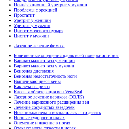
Неинфекционный уретрит у мужчин
Проблемы с эрекцией
Простатит
Уретрит у женщин
Уретрит у мужчин
Цистит мочевого пузыря
Цистит у мужчин
Лазерное лечение фимоза
Болезненные ощущения вдоль всей поверхности ног
Варикоз малого таза у женщин
Варикоз малого таза у мужчин
Венозная дисплазия
Венозная недостаточность ноги
Выпячивающиеся вены
Как лечат варикоз
Клеевая облитерация вен VenaSeal
Лазерное лечение варикоза (ЭВЛК)
Лечение варикозного расширения вен
Лечение сосудистых звездочек
Нога покраснела и воспалилась - что делать
Ночные судороги в икрах
Онемение и жжение в ногах
Отекают ноги, тяжести в ногах