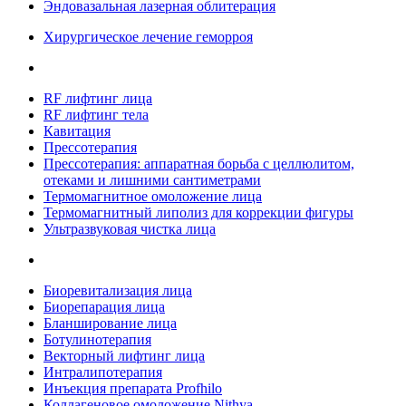
Эндовазальная лазерная облитерация
Хирургическое лечение геморроя
RF лифтинг лица
RF лифтинг тела
Кавитация
Прессотерапия
Прессотерапия: аппаратная борьба с целлюлитом,
отеками и лишними сантиметрами
Термомагнитное омоложение лица
Термомагнитный липолиз для коррекции фигуры
Ультразвуковая чистка лица
Биоревитализация лица
Биорепарация лица
Бланширование лица
Ботулинотерапия
Векторный лифтинг лица
Интралипотерапия
Инъекция препарата Profhilo
Коллагеновое омоложение Nithya