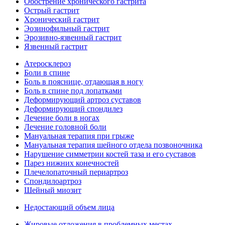
Обострение хронического гастрита
Острый гастрит
Хронический гастрит
Эозинофильный гастрит
Эрозивно-язвенный гастрит
Язвенный гастрит
Атеросклероз
Боли в спине
Боль в пояснице, отдающая в ногу
Боль в спине под лопатками
Деформирующий артроз суставов
Деформирующий спондилез
Лечение боли в ногах
Лечение головной боли
Мануальная терапия при грыже
Мануальная терапия шейного отдела позвоночника
Нарушение симметрии костей таза и его суставов
Парез нижних конечностей
Плечелопаточный периартроз
Спондилоартроз
Шейный миозит
Недостающий объем лица
Жировые отложения в проблемных местах