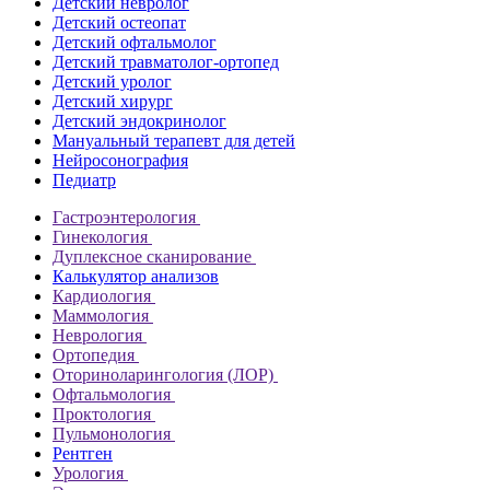
Детский невролог
Детский остеопат
Детский офтальмолог
Детский травматолог-ортопед
Детский уролог
Детский хирург
Детский эндокринолог
Мануальный терапевт для детей
Нейросонография
Педиатр
Гастроэнтерология
Гинекология
Дуплексное сканирование
Калькулятор анализов
Кардиология
Маммология
Неврология
Ортопедия
Оториноларингология (ЛОР)
Офтальмология
Проктология
Пульмонология
Рентген
Урология