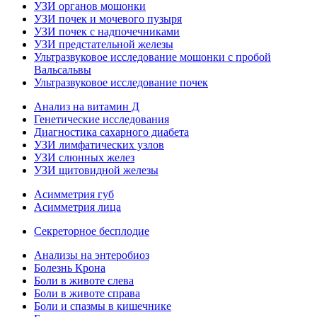
УЗИ органов мошонки
УЗИ почек и мочевого пузыря
УЗИ почек с надпочечниками
УЗИ предстательной железы
Ультразвуковое исследование мошонки с пробой
Вальсальвы
Ультразвуковое исследование почек
Анализ на витамин Д
Генетические исследования
Диагностика сахарного диабета
УЗИ лимфатических узлов
УЗИ слюнных желез
УЗИ щитовидной железы
Асимметрия губ
Асимметрия лица
Секреторное бесплодие
Анализы на энтеробиоз
Болезнь Крона
Боли в животе слева
Боли в животе справа
Боли и спазмы в кишечнике