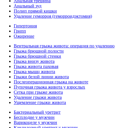
Анальная трещина
Анальный зуд
Полип прямой кишки
Удаление геморроя (геморроидэктомия)
Гипертония
Грипп
Ожирение
Вентральная грыжа живота: операция по удалению
Грыжа брюшной полости
Грыжа брюшной стенки
Грыжа внизу живота
Грыжа живота паховая
Грыжа мышц живота
Грыжи белой линии живота
Послеоперационная грыжа на животе
Пупочная грыжа живота у взрослых
Сетка при грыже живота
Удаление грыжи живота
Ущемление грыжи живота
Бактериальный уретрит
Бесплодие у мужчин
Варикоцеле у мужчин
Кандидозный уретрит у мужчин