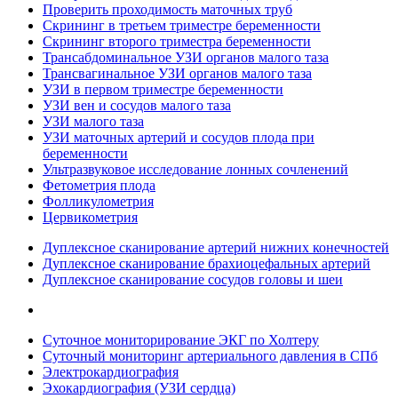
Проверить проходимость маточных труб
Скрининг в третьем триместре беременности
Скрининг второго триместра беременности
Трансабдоминальное УЗИ органов малого таза
Трансвагинальное УЗИ органов малого таза
УЗИ в первом триместре беременности
УЗИ вен и сосудов малого таза
УЗИ малого таза
УЗИ маточных артерий и сосудов плода при
беременности
Ультразвуковое исследование лонных сочленений
Фетометрия плода
Фолликулометрия
Цервикометрия
Дуплексное сканирование артерий нижних конечностей
Дуплексное сканирование брахиоцефальных артерий
Дуплексное сканирование сосудов головы и шеи
Суточное мониторирование ЭКГ по Холтеру
Суточный мониторинг артериального давления в СПб
Электрокардиография
Эхокардиография (УЗИ сердца)