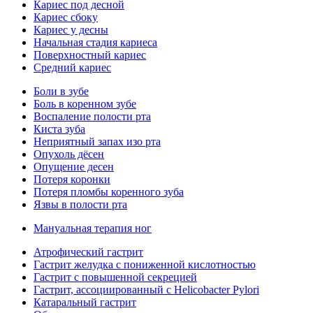
Кариес под десной
Кариес сбоку
Кариес у десны
Начальная стадия кариеса
Поверхностный кариес
Средний кариес
Боли в зубе
Боль в коренном зубе
Воспаление полости рта
Киста зуба
Неприятный запах изо рта
Опухоль дёсен
Опущение десен
Потеря коронки
Потеря пломбы коренного зуба
Язвы в полости рта
Мануальная терапия ног
Атрофический гастрит
Гастрит желудка с пониженной кислотностью
Гастрит с повышенной секрецией
Гастрит, ассоциированный с Helicobacter Pylori
Катаральный гастрит