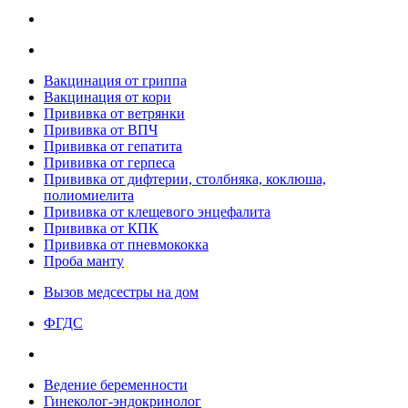
Вакцинация от гриппа
Вакцинация от кори
Прививка от ветрянки
Прививка от ВПЧ
Прививка от гепатита
Прививка от герпеса
Прививка от дифтерии, столбняка, коклюша,
полиомиелита
Прививка от клещевого энцефалита
Прививка от КПК
Прививка от пневмококка
Проба манту
Вызов медсестры на дом
ФГДС
Ведение беременности
Гинеколог-эндокринолог