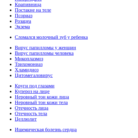
Крапивница
Постакне на теле
Псориаз
Розацеа
Экзема
Сломался молочный зуб у ребенка
Вирус папилломы у женщин
Вирус папилломы человека
Микоплазмоз
Трихомониаз
Хламидиоз
Цитомегаловирус
Круги под глазами
Купероз на лице
Неровный тон кожи лица
Неровный тон кожи тела
Отечность лица
Отечность тела
Целлюлит
Ишемическая болезнь сердца