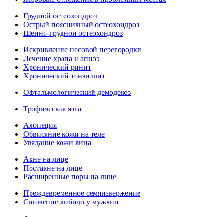
Грудной остеохондроз
Острый поясничный остеохондроз
Шейно-грудной остеохондроз
Искривление носовой перегородки
Лечение храпа и апноэ
Хронический ринит
Хронический тонзиллит
Офтальмологический демодекоз
Трофическая язва
Алопеция
Обвисание кожи на теле
Увядание кожи лица
Акне на лице
Постакне на лице
Расширенные поры на лице
Преждевременное семяизвержение
Снижение либидо у мужчин