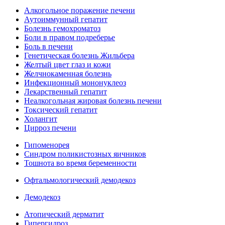
Алкогольное поражение печени
Аутоиммунный гепатит
Болезнь гемохроматоз
Боли в правом подреберье
Боль в печени
Генетическая болезнь Жильбера
Желтый цвет глаз и кожи
Желчнокаменная болезнь
Инфекционный мононуклеоз
Лекарственный гепатит
Неалкогольная жировая болезнь печени
Токсический гепатит
Холангит
Цирроз печени
Гипоменорея
Синдром поликистозных яичников
Тошнота во время беременности
Офтальмологический демодекоз
Демодекоз
Атопический дерматит
Гипергидроз