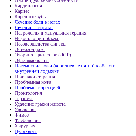
Индивидуальные особенности
Кардиология
Кариес
Коренные зубы
Лечение боли в ногах
Лечение гастрита
Неврология и мануальная терапия
Недостающий объем
Несовершенства фигуры
Остеохондроз
Оториноларинголог (ЛОР)
Офтальмология
Потемнение кожи (коричневые пятна) в области
внутренней лодыжки
Признаки старения
Проблемная кожа
Проблемы с эрекцией
Проктология
Терапия
Удаление грыжи живота
Урология
Фимоз
Флебология
Хирургия
Целлюлит