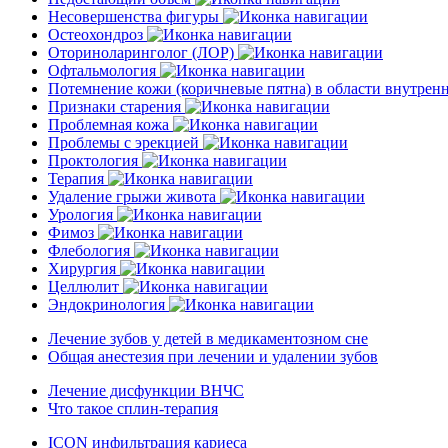
Несовершенства фигуры
Остеохондроз
Оториноларинголог (ЛОР)
Офтальмология
Потемнение кожи (коричневые пятна) в области внутре
Признаки старения
Проблемная кожа
Проблемы с эрекцией
Проктология
Терапия
Удаление грыжи живота
Урология
Фимоз
Флебология
Хирургия
Целлюлит
Эндокринология
Лечение зубов у детей в медикаментозном сне
Общая анестезия при лечении и удалении зубов
Лечение дисфункции ВНЧС
Что такое сплин-терапия
ICON инфильтрация кариеса