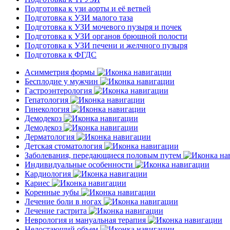
Подготовка к узи аорты и её ветвей
Подготовка к УЗИ малого таза
Подготовка к УЗИ мочевого пузыря и почек
Подготовка к УЗИ органов брюшной полости
Подготовка к УЗИ печени и желчного пузыря
Подготовка к ФГДС
Асимметрия формы
Бесплодие у мужчин
Гастроэнтерология
Гепатология
Гинекология
Демодекоз
Демодекоз
Дерматология
Детская стоматология
Заболевания, передающиеся половым путем
Индивидуальные особенности
Кардиология
Кариес
Коренные зубы
Лечение боли в ногах
Лечение гастрита
Неврология и мануальная терапия
Недостающий объем