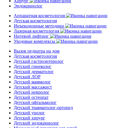
Хирург
Эндокринолог
Аппаратная косметология
Детская косметология
Инъекционные методики
Лазерная косметология
Нитевой лифтинг
Уходовые комплексы
Вызов педиатра на дом
Детская косметология
Детский гастроэнтеролог
Детский гинеколог
Детский дерматолог
Детский ЛОР
Детский маммолог
Детский массажист
Детский невролог
Детский остеопат
Детский офтальмолог
Детский травматолог-ортопед
Детский уролог
Детский хирург
Детский эндокринолог