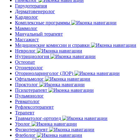
Гинеколог
Гирудотерапия
Дерматовенеролог
Кардиолог
Комплексные программы
Маммолог
Мануальный терапевт
Массажист
Медицинские комиссии и справки
Невролог
Нутрициология
Остеопат
Отоневролог
Оториноларинголог (ЛОР)
Офтальмолог
Проктолог
Психотерапевт
Пульмонолог
Ревматолог
Рефлексотерапевт
Терапевт
Травматолог-ортопед
Уролог
Физиотерапевт
Флеболог