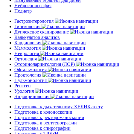
Мануальный терапевт для детей
Нейросонография
Педиатр
Гастроэнтерология
Гинекология
Дуплексное сканирование
Калькулятор анализов
Кардиология
Маммология
Неврология
Ортопедия
Оториноларингология (ЛОР)
Офтальмология
Проктология
Пульмонология
Рентген
Урология
Эндокринология
Подготовка к дыхательному ХЕЛИК-тесту
Подготовка к колоноскопии
Подготовка к ректороманоскопии
Подготовка к рентгенографии
Подготовка к спирографии
Подготовка к ТРУЗИ