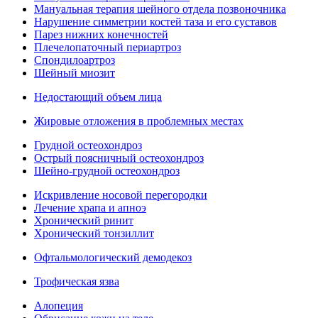
Мануальная терапия шейного отдела позвоночника
Нарушение симметрии костей таза и его суставов
Парез нижних конечностей
Плечелопаточный периартроз
Спондилоартроз
Шейный миозит
Недостающий объем лица
Жировые отложения в проблемных местах
Грудной остеохондроз
Острый поясничный остеохондроз
Шейно-грудной остеохондроз
Искривление носовой перегородки
Лечение храпа и апноэ
Хронический ринит
Хронический тонзиллит
Офтальмологический демодекоз
Трофическая язва
Алопеция