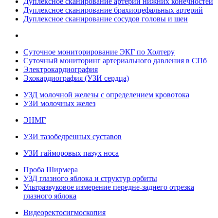
Дуплексное сканирование артерий нижних конечностей
Дуплексное сканирование брахиоцефальных артерий
Дуплексное сканирование сосудов головы и шеи
Суточное мониторирование ЭКГ по Холтеру
Суточный мониторинг артериального давления в СПб
Электрокардиография
Эхокардиография (УЗИ сердца)
УЗД молочной железы с определением кровотока
УЗИ молочных желез
ЭНМГ
УЗИ тазобедренных суставов
УЗИ гайморовых пазух носа
Проба Ширмера
УЗД глазного яблока и структур орбиты
Ультразвуковое измерение передне-заднего отрезка
глазного яблока
Видеоректосигмоскопия