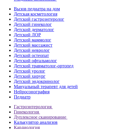
Вызов педиатра на дом
Детская косметология
Детский гастроэнтеролог
Детский гинеколог
Детский дерматолог
Детский ЛОР
Детский маммолог
Детский массажист
Детский невролог
Детский остеопат
Детский офтальмолог
Детский травматолог-ортопед
Детский уролог
Детский хирург
Детский эндокринолог
Мануальный терапевт для детей
Нейросонография
Педиатр
Гастроэнтерология
Гинекология
Дуплексное сканирование
Калькулятор анализов
Кардиология