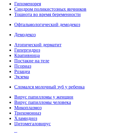
Гипоменорея
Синдром поликистозных яичников
Тошнота во время беременности
Офтальмологический демодекоз
Демодекоз
Атопический дерматит
Гипергидроз
Крапивница
Постакне на теле
Псориаз
Розацеа
Экзема
Сломался молочный зуб у ребенка
Вирус папилломы у женщин
Вирус папилломы человека
Микоплазмоз
Трихомониаз
Хламидиоз
Цитомегаловирус