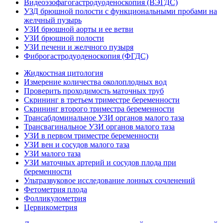
Видеоэзофагогастродуоденоскопия (ВЭГДС)
УЗД брюшной полости с функциональными пробами на
желчный пузырь
УЗИ брюшной аорты и ее ветви
УЗИ брюшной полости
УЗИ печени и желчного пузыря
Фиброгастродуоденоскопия (ФГДС)
Жидкостная цитология
Измерение количества околоплодных вод
Проверить проходимость маточных труб
Скрининг в третьем триместре беременности
Скрининг второго триместра беременности
Трансабдоминальное УЗИ органов малого таза
Трансвагинальное УЗИ органов малого таза
УЗИ в первом триместре беременности
УЗИ вен и сосудов малого таза
УЗИ малого таза
УЗИ маточных артерий и сосудов плода при
беременности
Ультразвуковое исследование лонных сочленений
Фетометрия плода
Фолликулометрия
Цервикометрия