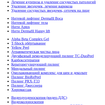
Лечение купероза и удаление сосудистых патологий
Удаление звездочек, лечение варикоза
Удаление сосудистых звездочек, сеточек на лице
Нитевой лифтинг Dermafil Boca
Нитевой лифтинг тела
Нити Aptos
Нити Dermafil Happy lift
Alpha Beta Complex Gel
T-Shock обёртывание
Yellow Peel
Атравматическая чистка лица
Двухфазный ремоделирующий пилинг TC-DuoPeel
Карбокситерапия
Кераторегулирующий пилинг
Миндальный пилинг
Омолаживающий комплекс для шеи и декольте
Пилинг BioRePeel
Пилинг PRX-T33
Пилинг Джесснера
Хиромассаж
Видеодуоденоскопия (видео-ДДС)
Видеоколоноскопия