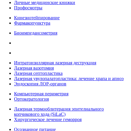
Личные медицинские книжки
Профосмотры
Кинезиотейпирование
Фармакопунктура
Биоимпедансометрия
Интратонзиллярная лазерная деструкция
Лазерная вазотомия
Лазерная септопластика
Лазерная увулопалатопластика: лечение храпа и апноэ
Эндоскопия ЛОР-органов
Компьютерная периметрия
Ортокератология
Лазерная термооблитерация эпителиального
копчикового хода (SiLaC)
Хирургическое лечение геморроя
Осознанное питание