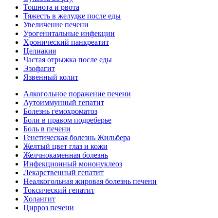
Тошнота и рвота
Тяжесть в желудке после еды
Увеличение печени
Урогенитальные инфекции
Хронический панкреатит
Целиакия
Частая отрыжка после еды
Эзофагит
Язвенный колит
Алкогольное поражение печени
Аутоиммунный гепатит
Болезнь гемохроматоз
Боли в правом подреберье
Боль в печени
Генетическая болезнь Жильбера
Желтый цвет глаз и кожи
Желчнокаменная болезнь
Инфекционный мононуклеоз
Лекарственный гепатит
Неалкогольная жировая болезнь печени
Токсический гепатит
Холангит
Цирроз печени