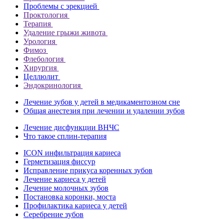
Проблемы с эрекцией
Проктология
Терапия
Удаление грыжи живота
Урология
Фимоз
Флебология
Хирургия
Целлюлит
Эндокринология
Лечение зубов у детей в медикаментозном сне
Общая анестезия при лечении и удалении зубов
Лечение дисфункции ВНЧС
Что такое сплин-терапия
ICON инфильтрация кариеса
Герметизация фиссур
Исправление прикуса коренных зубов
Лечение кариеса у детей
Лечение молочных зубов
Постановка коронки, моста
Профилактика кариеса у детей
Серебрение зубов