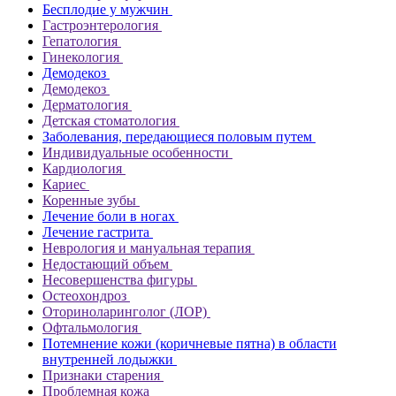
Бесплодие у мужчин
Гастроэнтерология
Гепатология
Гинекология
Демодекоз
Демодекоз
Дерматология
Детская стоматология
Заболевания, передающиеся половым путем
Индивидуальные особенности
Кардиология
Кариес
Коренные зубы
Лечение боли в ногах
Лечение гастрита
Неврология и мануальная терапия
Недостающий объем
Несовершенства фигуры
Остеохондроз
Оториноларинголог (ЛОР)
Офтальмология
Потемнение кожи (коричневые пятна) в области
внутренней лодыжки
Признаки старения
Проблемная кожа