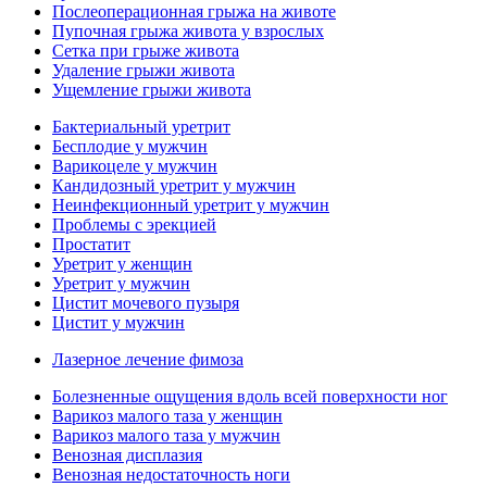
Послеоперационная грыжа на животе
Пупочная грыжа живота у взрослых
Сетка при грыже живота
Удаление грыжи живота
Ущемление грыжи живота
Бактериальный уретрит
Бесплодие у мужчин
Варикоцеле у мужчин
Кандидозный уретрит у мужчин
Неинфекционный уретрит у мужчин
Проблемы с эрекцией
Простатит
Уретрит у женщин
Уретрит у мужчин
Цистит мочевого пузыря
Цистит у мужчин
Лазерное лечение фимоза
Болезненные ощущения вдоль всей поверхности ног
Варикоз малого таза у женщин
Варикоз малого таза у мужчин
Венозная дисплазия
Венозная недостаточность ноги