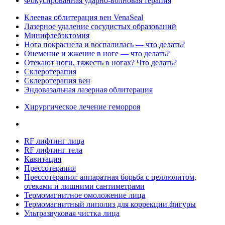
Фокусированная ударно-волновая терапия
Клеевая облитерация вен VenaSeal
Лазерное удаление сосудистых образований
Минифлебэктомия
Нога покраснела и воспалилась — что делать?
Онемение и жжение в ноге — что делать?
Отекают ноги, тяжесть в ногах? Что делать?
Склеротерапия
Склеротерапия вен
Эндовазальная лазерная облитерация
Хирургическое лечение геморроя
RF лифтинг лица
RF лифтинг тела
Кавитация
Прессотерапия
Прессотерапия: аппаратная борьба с целлюлитом,
отеками и лишними сантиметрами
Термомагнитное омоложение лица
Термомагнитный липолиз для коррекции фигуры
Ультразвуковая чистка лица