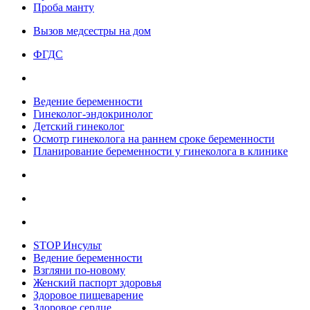
Проба манту
Вызов медсестры на дом
ФГДС
Ведение беременности
Гинеколог-эндокринолог
Детский гинеколог
Осмотр гинеколога на раннем сроке беременности
Планирование беременности у гинеколога в клинике
STOP Инсульт
Ведение беременности
Взгляни по-новому
Женский паспорт здоровья
Здоровое пищеварение
Здоровое сердце