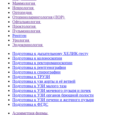
Маммология
Неврология
Ортопедия
Оториноларингология (ЛОР)
Офтальмология
Проктология
Пульмонология
Рентген
Урология
Эндокринология
Подготовка к дыхательному ХЕЛИК-тесту
Подготовка к колоноскопии
Подготовка к ректороманоскопии
Подготовка к рентгенографии
Подготовка к спирографии
Подготовка к ТРУЗИ
Подготовка к узи аорты и её ветвей
Подготовка к УЗИ малого таза
Подготовка к УЗИ мочевого пузыря и почек
Подготовка к УЗИ органов брюшной полости
Подготовка к УЗИ печени и желчного пузыря
Подготовка к ФГДС
Асимметрия формы