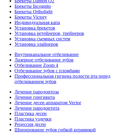
Брекеты Damon Q2
Брекеты Incognito
Брекеты Ortholight
Брекеты Victory
Индивидуальная капа
Установка брекетов
Установка ретейнеров, трейнеров
Установка съемных систем
Установка элайнеров
Внутриканальное отбеливание
Лазерное отбеливание зубов
Отбеливание Zoom 4
Отбеливание зубов с пломбами
Профессиональная гигиена полости рта перед
отбеливанием зубов
Лечение пародонтоза
Лечение гингивита
Лечение десен аппаратом Vector
Лечение пародонтита
Пластика десен
Пластика уздечки
Рецессия десен
Шинирование зубов гибкой керамикой