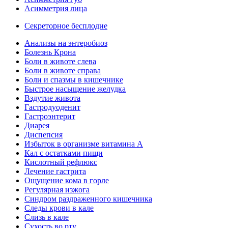
Асимметрия лица
Секреторное бесплодие
Анализы на энтеробиоз
Болезнь Крона
Боли в животе слева
Боли в животе справа
Боли и спазмы в кишечнике
Быстрое насыщение желудка
Вздутие живота
Гастродуоденит
Гастроэнтерит
Диарея
Диспепсия
Избыток в организме витамина А
Кал с остатками пищи
Кислотный рефлюкс
Лечение гастрита
Ощущение кома в горле
Регулярная изжога
Синдром раздраженного кишечника
Следы крови в кале
Слизь в кале
Сухость во рту