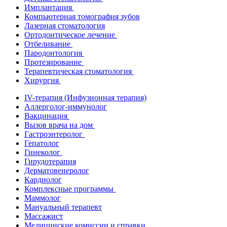
Имплантация
Компьютерная томография зубов
Лазерная стоматология
Ортодонтическое лечение
Отбеливание
Пародонтология
Протезирование
Терапевтическая стоматология
Хирургия
IV-терапия (Инфузионная терапия)
Аллерголог-иммунолог
Вакцинация
Вызов врача на дом
Гастроэнтеролог
Гепатолог
Гинеколог
Гирудотерапия
Дерматовенеролог
Кардиолог
Комплексные программы
Маммолог
Мануальный терапевт
Массажист
Медицинские комиссии и справки