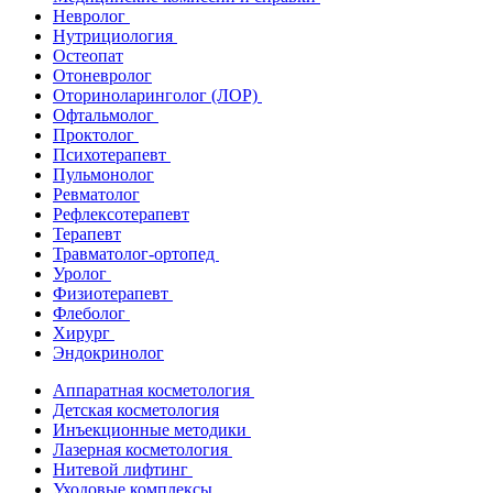
Невролог
Нутрициология
Остеопат
Отоневролог
Оториноларинголог (ЛОР)
Офтальмолог
Проктолог
Психотерапевт
Пульмонолог
Ревматолог
Рефлексотерапевт
Терапевт
Травматолог-ортопед
Уролог
Физиотерапевт
Флеболог
Хирург
Эндокринолог
Аппаратная косметология
Детская косметология
Инъекционные методики
Лазерная косметология
Нитевой лифтинг
Уходовые комплексы