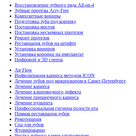
Восстановление зубного ряда All‑on‑4
Зубные протезы Acry Free
Композитные виниры
Подготовка зуба под коронку
Постановка мостов
Постановка несъемных протезов
Ремонт протезов
Реставрация зубов на штифте
Установка виниров
Установка коронки на имплантат
Цифровой и 3D слепок
Air Flow
Инфильтрация кариеса методом ICON
Лечение зубов под микроскопом в Санкт-Петербурге
Лечение кариеса
Лечение клиновидного дефекта
Лечение пришеечного кариеса
Лечение пульпита
Профессиональная гигиена полости рта
Прямая реставрация зубов
Ремотерапия
Спа для зубов
Фторирование
Чистка зубного камня ультразвуком