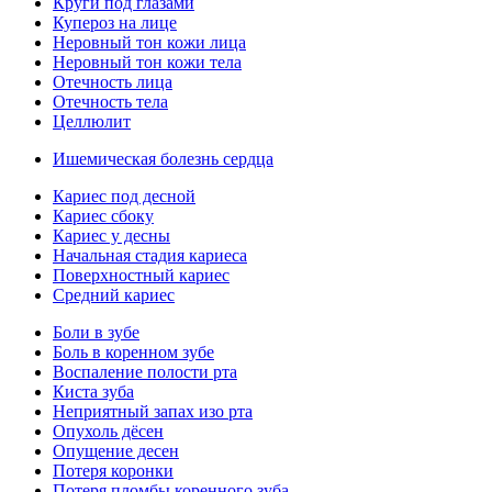
Круги под глазами
Купероз на лице
Неровный тон кожи лица
Неровный тон кожи тела
Отечность лица
Отечность тела
Целлюлит
Ишемическая болезнь сердца
Кариес под десной
Кариес сбоку
Кариес у десны
Начальная стадия кариеса
Поверхностный кариес
Средний кариес
Боли в зубе
Боль в коренном зубе
Воспаление полости рта
Киста зуба
Неприятный запах изо рта
Опухоль дёсен
Опущение десен
Потеря коронки
Потеря пломбы коренного зуба