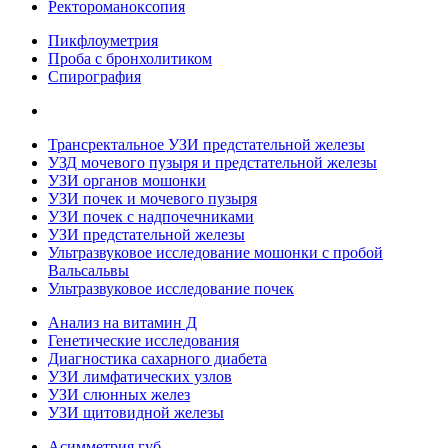
Ректороманоксопия
Пикфлоуметрия
Проба с бронхолитиком
Спирография
Трансректальное УЗИ предстательной железы
УЗД мочевого пузыря и предстательной железы
УЗИ органов мошонки
УЗИ почек и мочевого пузыря
УЗИ почек с надпочечниками
УЗИ предстательной железы
Ультразвуковое исследование мошонки с пробой
Вальсальвы
Ультразвуковое исследование почек
Анализ на витамин Д
Генетические исследования
Диагностика сахарного диабета
УЗИ лимфатических узлов
УЗИ слюнных желез
УЗИ щитовидной железы
Асимметрия губ