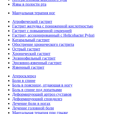
Язвы в полости рта
Мануальная терапия ног
Атрофический гастрит
Гастрит желудка с пониженной кислотностью
Гастрит с повышенной секрецией
Гастрит, ассоциированный с Helicobacter Pylori
Катаральный гастрит
Обострение хронического гастрита
Острый гастрит
Хронический гастрит
Эозинофильный гастрит
Эрозивно-язвенный гастрит
Язвенный гастрит
Атеросклероз
Боли в спине
Боль в пояснице, отдающая в ногу
Боль в спине под лопатками
Деформирующий артроз суставов
Деформирующий спондилез
Лечение боли в ногах
Лечение головной боли
Мануальная терапия при грыже