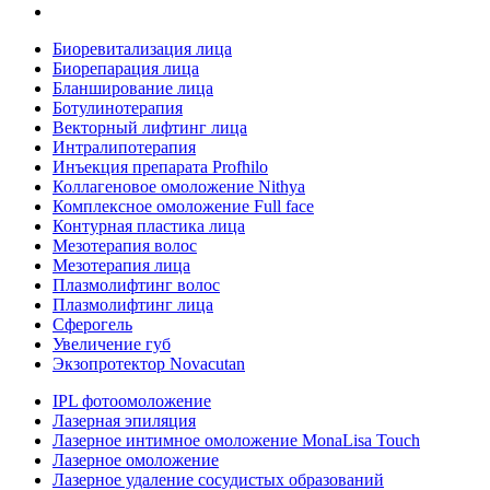
Биоревитализация лица
Биорепарация лица
Бланширование лица
Ботулинотерапия
Векторный лифтинг лица
Интралипотерапия
Инъекция препарата Profhilo
Коллагеновое омоложение Nithya
Комплексное омоложение Full face
Контурная пластика лица
Мезотерапия волос
Мезотерапия лица
Плазмолифтинг волос
Плазмолифтинг лица
Сферогель
Увеличение губ
Экзопротектор Novacutan
IPL фотоомоложение
Лазерная эпиляция
Лазерное интимное омоложение MonaLisa Touch
Лазерное омоложение
Лазерное удаление сосудистых образований