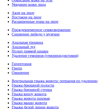
Обвисание кожи на теле
Увядание кожи лица
Акне на лице
Постакне на лице
Расширенные поры на лице
Преждевременное семяизвержение
Снижение либидо у мужчин
Анальная трещина
Анальный зуд
Полип прямой кишки
Удаление геморроя (геморроидэктомия)
Гипертония
Грипп
Ожирение
Вентральная грыжа живота: операция по удалению
Грыжа брюшной полости
Грыжа брюшной стенки
Грыжа внизу живота
Грыжа живота паховая
Грыжа мышц живота
Грыжи белой линии живота