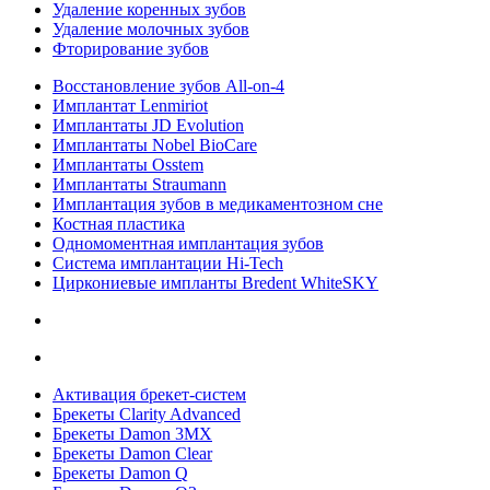
Удаление коренных зубов
Удаление молочных зубов
Фторирование зубов
Восстановление зубов All‑on‑4
Имплантат Lenmiriot
Имплантаты JD Evolution
Имплантаты Nobel BioСare
Имплантаты Osstem
Имплантаты Straumann
Имплантация зубов в медикаментозном сне
Костная пластика
Одномоментная имплантация зубов
Система имплантации Hi-Tech
Циркониевые импланты Bredent WhiteSKY
Активация брекет-систем
Брекеты Clarity Advanced
Брекеты Damon 3MX
Брекеты Damon Clear
Брекеты Damon Q