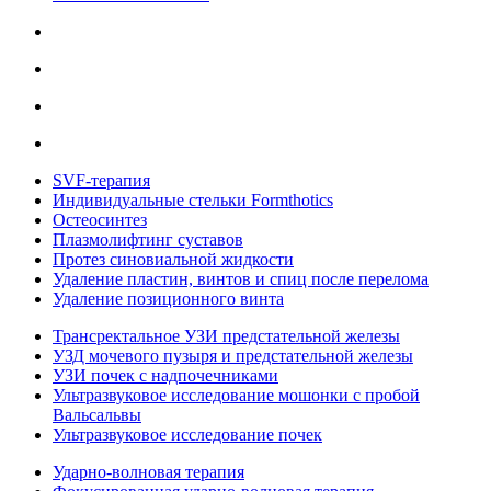
SVF-терапия
Индивидуальные стельки Formthotics
Остеосинтез
Плазмолифтинг суставов
Протез синовиальной жидкости
Удаление пластин, винтов и спиц после перелома
Удаление позиционного винта
Трансректальное УЗИ предстательной железы
УЗД мочевого пузыря и предстательной железы
УЗИ почек с надпочечниками
Ультразвуковое исследование мошонки с пробой
Вальсальвы
Ультразвуковое исследование почек
Ударно-волновая терапия