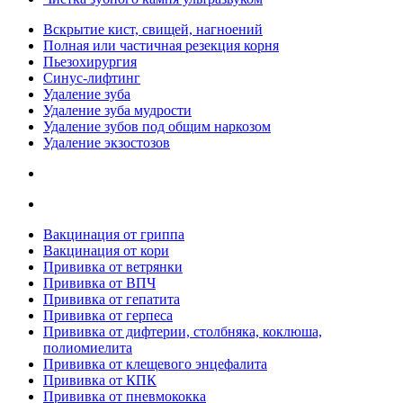
Вскрытие кист, свищей, нагноений
Полная или частичная резекция корня
Пьезохирургия
Синус-лифтинг
Удаление зуба
Удаление зуба мудрости
Удаление зубов под общим наркозом
Удаление экзостозов
Вакцинация от гриппа
Вакцинация от кори
Прививка от ветрянки
Прививка от ВПЧ
Прививка от гепатита
Прививка от герпеса
Прививка от дифтерии, столбняка, коклюша,
полиомиелита
Прививка от клещевого энцефалита
Прививка от КПК
Прививка от пневмококка