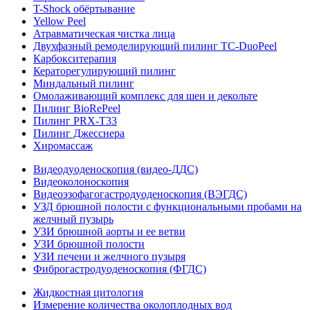
T-Shock обёртывание
Yellow Peel
Атравматическая чистка лица
Двухфазный ремоделирующий пилинг TC-DuoPeel
Карбокситерапия
Кераторегулирующий пилинг
Миндальный пилинг
Омолаживающий комплекс для шеи и декольте
Пилинг BioRePeel
Пилинг PRX-T33
Пилинг Джесснера
Хиромассаж
Видеодуоденоскопия (видео-ДДС)
Видеоколоноскопия
Видеоэзофагогастродуоденоскопия (ВЭГДС)
УЗД брюшной полости с функциональными пробами на
желчный пузырь
УЗИ брюшной аорты и ее ветви
УЗИ брюшной полости
УЗИ печени и желчного пузыря
Фиброгастродуоденоскопия (ФГДС)
Жидкостная цитология
Измерение количества околоплодных вод