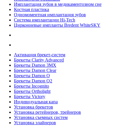
Имплантация зубов в медикаментозном сне
Костная пластика
Одномоментная имплантация зубов
Система имплантации Hi-Tech
Циркониевые импланты Bredent WhiteSKY
Активация брекет-систем
Брекеты Clarity Advanced
Брекеты Damon 3MX
Брекеты Damon Clear
Брекеты Damon Q
Брекеты Damon Q2
Брекеты Incognito
Брекеты Ortholight
Брекеты Victory
Индивидуальная капа
Установка брекетов
Установка ретейнеров, трейнеров
Установка съемных систем
Установка элайнеров