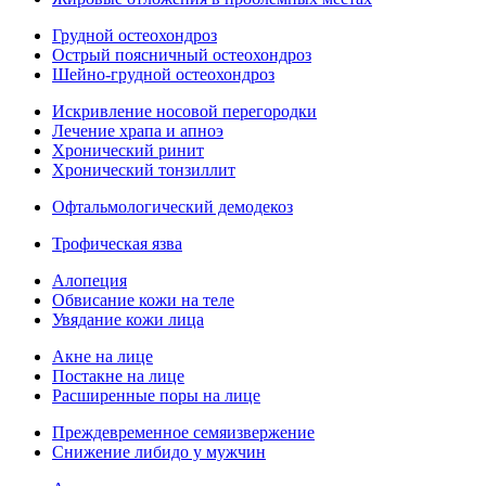
Грудной остеохондроз
Острый поясничный остеохондроз
Шейно-грудной остеохондроз
Искривление носовой перегородки
Лечение храпа и апноэ
Хронический ринит
Хронический тонзиллит
Офтальмологический демодекоз
Трофическая язва
Алопеция
Обвисание кожи на теле
Увядание кожи лица
Акне на лице
Постакне на лице
Расширенные поры на лице
Преждевременное семяизвержение
Снижение либидо у мужчин