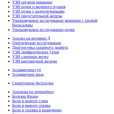
УЗИ органов мошонки
УЗИ почек и мочевого пузыря
УЗИ почек с надпочечниками
УЗИ предстательной железы
Ультразвуковое исследование мошонки с пробой
Вальсальвы
Ультразвуковое исследование почек
Анализ на витамин Д
Генетические исследования
Диагностика сахарного диабета
УЗИ лимфатических узлов
УЗИ слюнных желез
УЗИ щитовидной железы
Асимметрия губ
Асимметрия лица
Секреторное бесплодие
Анализы на энтеробиоз
Болезнь Крона
Боли в животе слева
Боли в животе справа
Боли и спазмы в кишечнике