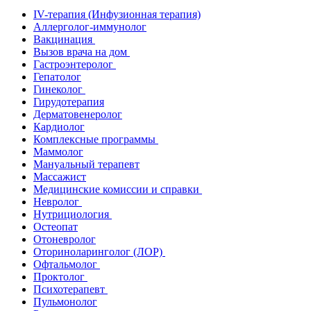
IV-терапия (Инфузионная терапия)
Аллерголог-иммунолог
Вакцинация
Вызов врача на дом
Гастроэнтеролог
Гепатолог
Гинеколог
Гирудотерапия
Дерматовенеролог
Кардиолог
Комплексные программы
Маммолог
Мануальный терапевт
Массажист
Медицинские комиссии и справки
Невролог
Нутрициология
Остеопат
Отоневролог
Оториноларинголог (ЛОР)
Офтальмолог
Проктолог
Психотерапевт
Пульмонолог