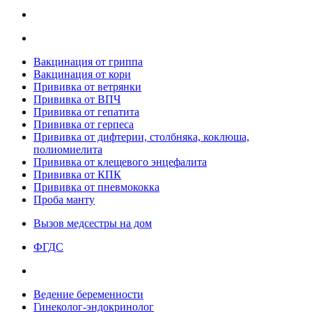
Вакцинация от гриппа
Вакцинация от кори
Прививка от ветрянки
Прививка от ВПЧ
Прививка от гепатита
Прививка от герпеса
Прививка от дифтерии, столбняка, коклюша,
полиомиелита
Прививка от клещевого энцефалита
Прививка от КПК
Прививка от пневмококка
Проба манту
Вызов медсестры на дом
ФГДС
Ведение беременности
Гинеколог-эндокринолог