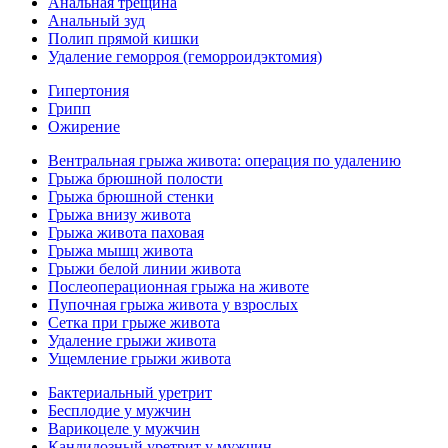
Анальная трещина
Анальный зуд
Полип прямой кишки
Удаление геморроя (геморроидэктомия)
Гипертония
Грипп
Ожирение
Вентральная грыжа живота: операция по удалению
Грыжа брюшной полости
Грыжа брюшной стенки
Грыжа внизу живота
Грыжа живота паховая
Грыжа мышц живота
Грыжи белой линии живота
Послеоперационная грыжа на животе
Пупочная грыжа живота у взрослых
Сетка при грыже живота
Удаление грыжи живота
Ущемление грыжи живота
Бактериальный уретрит
Бесплодие у мужчин
Варикоцеле у мужчин
Кандидозный уретрит у мужчин