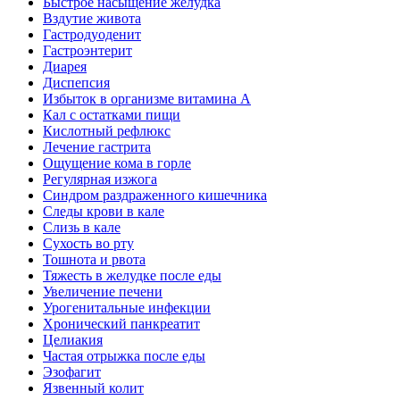
Быстрое насыщение желудка
Вздутие живота
Гастродуоденит
Гастроэнтерит
Диарея
Диспепсия
Избыток в организме витамина А
Кал с остатками пищи
Кислотный рефлюкс
Лечение гастрита
Ощущение кома в горле
Регулярная изжога
Синдром раздраженного кишечника
Следы крови в кале
Слизь в кале
Сухость во рту
Тошнота и рвота
Тяжесть в желудке после еды
Увеличение печени
Урогенитальные инфекции
Хронический панкреатит
Целиакия
Частая отрыжка после еды
Эзофагит
Язвенный колит