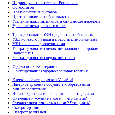
Индивидуальные стельки Formthotics
Остеосинтез
Плазмолифтинг суставов
Протез синовиальной жидкости
Удаление пластин, винтов и спиц после перелома
Удаление позиционного винта
Трансректальное УЗИ предстательной железы
УЗД мочевого пузыря и предстательной железы
УЗИ почек с надпочечниками
Ультразвуковое исследование мошонки с пробой
Вальсальвы
Ультразвуковое исследование почек
Ударно-волновая терапия
Фокусированная ударно-волновая терапия
Клеевая облитерация вен VenaSeal
Лазерное удаление сосудистых образований
Минифлебэктомия
Нога покраснела и воспалилась — что делать?
Онемение и жжение в ноге — что делать?
Отекают ноги, тяжесть в ногах? Что делать?
Склеротерапия
Склеротерапия вен