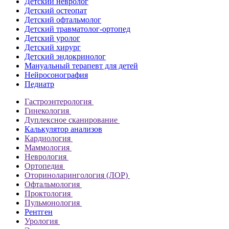
Детский невролог
Детский остеопат
Детский офтальмолог
Детский травматолог-ортопед
Детский уролог
Детский хирург
Детский эндокринолог
Мануальный терапевт для детей
Нейросонография
Педиатр
Гастроэнтерология
Гинекология
Дуплексное сканирование
Калькулятор анализов
Кардиология
Маммология
Неврология
Ортопедия
Оториноларингология (ЛОР)
Офтальмология
Проктология
Пульмонология
Рентген
Урология