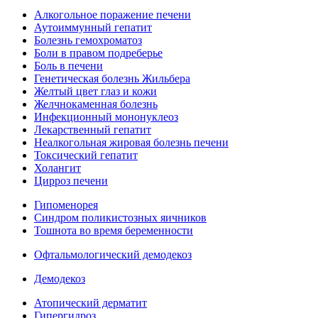
Алкогольное поражение печени
Аутоиммунный гепатит
Болезнь гемохроматоз
Боли в правом подреберье
Боль в печени
Генетическая болезнь Жильбера
Желтый цвет глаз и кожи
Желчнокаменная болезнь
Инфекционный мононуклеоз
Лекарственный гепатит
Неалкогольная жировая болезнь печени
Токсический гепатит
Холангит
Цирроз печени
Гипоменорея
Синдром поликистозных яичников
Тошнота во время беременности
Офтальмологический демодекоз
Демодекоз
Атопический дерматит
Гипергидроз