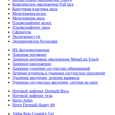
Комплексное омоложение Full face
Контурная пластика лица
Мезотерапия волос
Мезотерапия лица
Плазмолифтинг волос
Плазмолифтинг лица
Сферогель
Увеличение губ
Экзопротектор Novacutan
IPL фотоомоложение
Лазерная эпиляция
Лазерное интимное омоложение MonaLisa Touch
Лазерное омоложение
Лазерное удаление сосудистых образований
Лечение купероза и удаление сосудистых патологий
Удаление звездочек, лечение варикоза
Удаление сосудистых звездочек, сеточек на лице
Нитевой лифтинг Dermafil Boca
Нитевой лифтинг тела
Нити Aptos
Нити Dermafil Happy lift
Alpha Beta Complex Gel