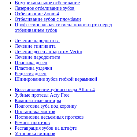
Внутриканальное отбеливание
Лазерное отбеливание зубов
Отбеливание Zoom 4
Отбеливание зубов с пломбами
Профессиональная гигиена полости рта перед
отбеливанием зубов
Лечение пародонтоза
Лечение гингивита
Лечение десен аппаратом Vector
Лечение пародонтита
Пластика десен
Пластика уздечки
Рецессия десен
Шинирование зубов гибкой керамикой
Восстановление зубного ряда All‑on‑4
Зубные протезы Acry Free
Композитные виниры
Подготовка зуба под коронку
Постановка мостов
Постановка несъемных протезов
Ремонт протезов
Реставрация зубов на штифте
Установка виниров