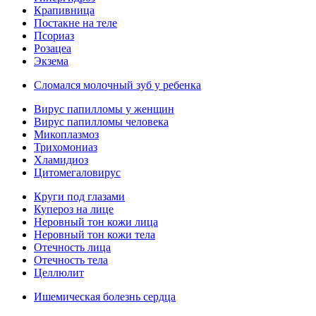
Крапивница
Постакне на теле
Псориаз
Розацеа
Экзема
Сломался молочный зуб у ребенка
Вирус папилломы у женщин
Вирус папилломы человека
Микоплазмоз
Трихомониаз
Хламидиоз
Цитомегаловирус
Круги под глазами
Купероз на лице
Неровный тон кожи лица
Неровный тон кожи тела
Отечность лица
Отечность тела
Целлюлит
Ишемическая болезнь сердца