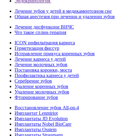
Эндокринология
Лечение зубов у детей в медикаментозном сне
Общая анестезия при лечении и удалении зубов
Лечение дисфункции ВНЧС
Что такое сплин-терапия
ICON инфильтрация кариеса
Герметизация фиссур
Исправление прикуса коренных зубов
Лечение кариеса у детей
Лечение молочных зубов
Постановка коронки, моста
Профилактика кариеса у детей
Серебрение зубов
Удаление коренных зубов
Удаление молочных зубов
Фторирование зубов
Восстановление зубов All‑on‑4
Имплантат Lenmiriot
Имплантаты JD Evolution
Имплантаты Nobel BioСare
Имплантаты Osstem
Имплантаты Straumann