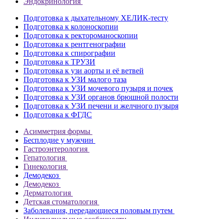
Эндокринология
Подготовка к дыхательному ХЕЛИК-тесту
Подготовка к колоноскопии
Подготовка к ректороманоскопии
Подготовка к рентгенографии
Подготовка к спирографии
Подготовка к ТРУЗИ
Подготовка к узи аорты и её ветвей
Подготовка к УЗИ малого таза
Подготовка к УЗИ мочевого пузыря и почек
Подготовка к УЗИ органов брюшной полости
Подготовка к УЗИ печени и желчного пузыря
Подготовка к ФГДС
Асимметрия формы
Бесплодие у мужчин
Гастроэнтерология
Гепатология
Гинекология
Демодекоз
Демодекоз
Дерматология
Детская стоматология
Заболевания, передающиеся половым путем