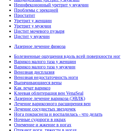
Неинфекционный уретрит у мужчин
Проблемы с эрекцией
Простатит
Уретрит у женщин
Уретрит у мужчин
Цистит мочевого пузыря
Цистит у мужчин
Лазерное лечение фимоза
Болезненные ощущения вдоль всей поверхности ног
Варикоз малого таза у женщин
Варикоз малого таза у мужчин
Венозная дисплазия
Венозная недостаточность ноги
Выпячивающиеся вены
Как лечат варикоз
Клеевая облитерация вен VenaSeal
Лазерное лечение варикоза (ЭВЛК)
Лечение варикозного расширения вен
Лечение сосудистых звездочек
Нога покраснела и воспалилась - что делать
Ночные судороги в икрах
Онемение и жжение в ногах
Отекают ноги, тяжести в ногах