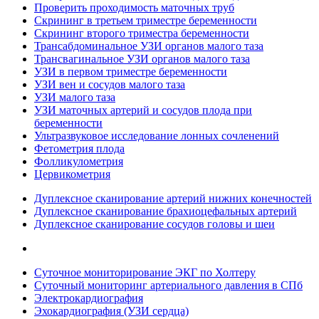
Проверить проходимость маточных труб
Скрининг в третьем триместре беременности
Скрининг второго триместра беременности
Трансабдоминальное УЗИ органов малого таза
Трансвагинальное УЗИ органов малого таза
УЗИ в первом триместре беременности
УЗИ вен и сосудов малого таза
УЗИ малого таза
УЗИ маточных артерий и сосудов плода при
беременности
Ультразвуковое исследование лонных сочленений
Фетометрия плода
Фолликулометрия
Цервикометрия
Дуплексное сканирование артерий нижних конечностей
Дуплексное сканирование брахиоцефальных артерий
Дуплексное сканирование сосудов головы и шеи
Суточное мониторирование ЭКГ по Холтеру
Суточный мониторинг артериального давления в СПб
Электрокардиография
Эхокардиография (УЗИ сердца)