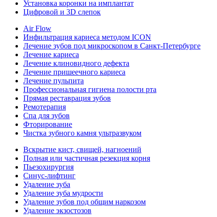
Установка коронки на имплантат
Цифровой и 3D слепок
Air Flow
Инфильтрация кариеса методом ICON
Лечение зубов под микроскопом в Санкт-Петербурге
Лечение кариеса
Лечение клиновидного дефекта
Лечение пришеечного кариеса
Лечение пульпита
Профессиональная гигиена полости рта
Прямая реставрация зубов
Ремотерапия
Спа для зубов
Фторирование
Чистка зубного камня ультразвуком
Вскрытие кист, свищей, нагноений
Полная или частичная резекция корня
Пьезохирургия
Синус-лифтинг
Удаление зуба
Удаление зуба мудрости
Удаление зубов под общим наркозом
Удаление экзостозов