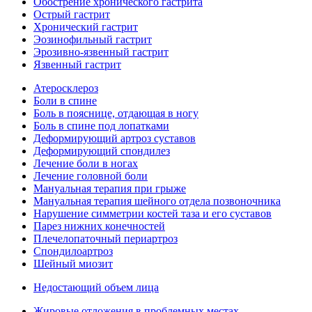
Обострение хронического гастрита
Острый гастрит
Хронический гастрит
Эозинофильный гастрит
Эрозивно-язвенный гастрит
Язвенный гастрит
Атеросклероз
Боли в спине
Боль в пояснице, отдающая в ногу
Боль в спине под лопатками
Деформирующий артроз суставов
Деформирующий спондилез
Лечение боли в ногах
Лечение головной боли
Мануальная терапия при грыже
Мануальная терапия шейного отдела позвоночника
Нарушение симметрии костей таза и его суставов
Парез нижних конечностей
Плечелопаточный периартроз
Спондилоартроз
Шейный миозит
Недостающий объем лица
Жировые отложения в проблемных местах