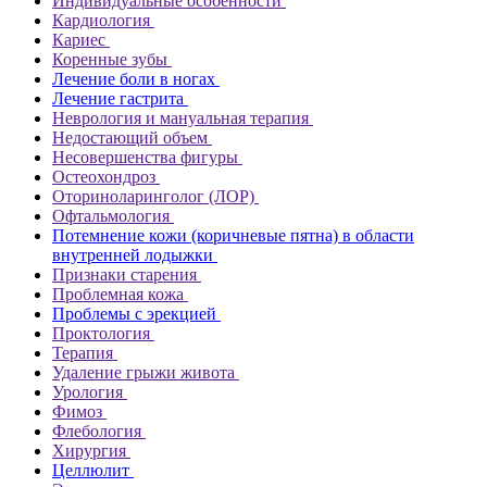
Индивидуальные особенности
Кардиология
Кариес
Коренные зубы
Лечение боли в ногах
Лечение гастрита
Неврология и мануальная терапия
Недостающий объем
Несовершенства фигуры
Остеохондроз
Оториноларинголог (ЛОР)
Офтальмология
Потемнение кожи (коричневые пятна) в области
внутренней лодыжки
Признаки старения
Проблемная кожа
Проблемы с эрекцией
Проктология
Терапия
Удаление грыжи живота
Урология
Фимоз
Флебология
Хирургия
Целлюлит