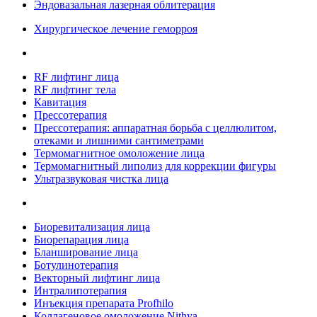
Эндовазальная лазерная облитерация
Хирургическое лечение геморроя
RF лифтинг лица
RF лифтинг тела
Кавитация
Прессотерапия
Прессотерапия: аппаратная борьба с целлюлитом,
отеками и лишними сантиметрами
Термомагнитное омоложение лица
Термомагнитный липолиз для коррекции фигуры
Ультразвуковая чистка лица
Биоревитализация лица
Биорепарация лица
Бланширование лица
Ботулинотерапия
Векторный лифтинг лица
Интралипотерапия
Инъекция препарата Profhilo
Коллагеновое омоложение Nithya