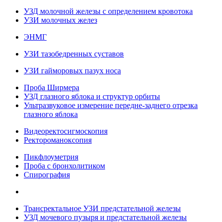
УЗД молочной железы с определением кровотока
УЗИ молочных желез
ЭНМГ
УЗИ тазобедренных суставов
УЗИ гайморовых пазух носа
Проба Ширмера
УЗД глазного яблока и структур орбиты
Ультразвуковое измерение передне-заднего отрезка
глазного яблока
Видеоректосигмоскопия
Ректороманоксопия
Пикфлоуметрия
Проба с бронхолитиком
Спирография
Трансректальное УЗИ предстательной железы
УЗД мочевого пузыря и предстательной железы