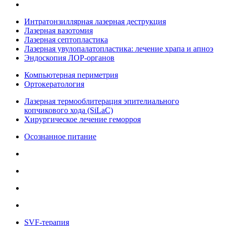
Интратонзиллярная лазерная деструкция
Лазерная вазотомия
Лазерная септопластика
Лазерная увулопалатопластика: лечение храпа и апноэ
Эндоскопия ЛОР-органов
Компьютерная периметрия
Ортокератология
Лазерная термооблитерация эпителиального
копчикового хода (SiLaC)
Хирургическое лечение геморроя
Осознанное питание
SVF-терапия