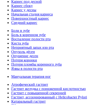
Кариес под десной
Кариес сбоку
Кариес у десны
Начальная стадия кариеса
Поверхностный кариес
Средний кариес
Боли в зубе
Боль в коренном зубе
Воспаление полости рта
Киста зуба
Неприятный запах изо рта
Опухоль дёсен
Опущение десен
Потеря коронки
Потеря пломбы коренного зуба
Язвы в полости рта
Мануальная терапия ног
Атрофический гастрит
Гастрит желудка с пониженной кислотностью
Гастрит с повышенной секрецией
Гастрит, ассоциированный с Helicobacter Pylori
Катаральный гастрит