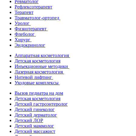
Ревматолог
Рефлексотерапевт
Терапевт
Травматолог-ортопед
Уролог
Физиотерапевт
Флеболог
Хирург
Эндокринолог
Аппаратная косметология
Детская косметология
Инъекционные методики
Лазерная косметология
Нитевой лифтинг
Уходовые комплексы
Вызов педиатра на дом
Детская косметология
Детский гастроэнтеролог
Детский гинеколог
Детский дерматолог
Детский ЛОР
Детский маммолог
Детский массажист