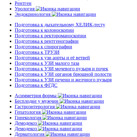
Рентген
Урология
Эндокринология
Подготовка к дыхательному ХЕЛИК-тесту
Подготовка к колоноскопии
Подготовка к ректороманоскопии
Подготовка к рентгенографии
Подготовка к спирографии
Подготовка к ТРУЗИ
Подготовка к узи аорты и её ветвей
Подготовка к УЗИ малого таза
Подготовка к УЗИ мочевого пузыря и почек
Подготовка к УЗИ органов брюшной полости
Подготовка к УЗИ печени и желчного пузыря
Подготовка к ФГДС
Асимметрия формы
Бесплодие у мужчин
Гастроэнтерология
Гепатология
Гинекология
Демодекоз
Демодекоз
Дерматология