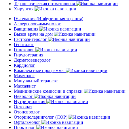
Терапевтическая стоматология
Хирургия
IV-терапия (Инфузионная терапия)
Аллерголог-иммунолог
Вакцинация
Вызов врача на дом
Гастроэнтеролог
Гепатолог
Гинеколог
Гирудотерапия
Дерматовенеролог
Кардиолог
Комплексные программы
Маммолог
Мануальный терапевт
Массажист
Медицинские комиссии и справки
Невролог
Нутрициология
Остеопат
Отоневролог
Оториноларинголог (ЛОР)
Офтальмолог
Проктолог