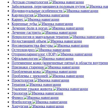
Детская стоматология
Заболевания, передающиеся половым путем
Индивидуальные особенности
Кардиология
Кариес
Коренные зубы
Лечение боли в ногах
Лечение гастрита
Неврология и мануальная терапия
Недостающий объем
Несовершенства фигуры
Остеохондроз
Оториноларинголог (ЛОР)
Офтальмология
Потемнение кожи (коричневые пятна) в области внутре
Признаки старения
Проблемная кожа
Проблемы с эрекцией
Проктология
Терапия
Удаление грыжи живота
Урология
Фимоз
Флебология
Хирургия