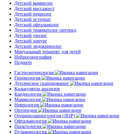
Детский маммолог
Детский массажист
Детский невролог
Детский остеопат
Детский офтальмолог
Детский травматолог-ортопед
Детский уролог
Детский хирург
Детский эндокринолог
Мануальный терапевт для детей
Нейросонография
Педиатр
Гастроэнтерология
Гинекология
Дуплексное сканирование
Калькулятор анализов
Кардиология
Маммология
Неврология
Ортопедия
Оториноларингология (ЛОР)
Офтальмология
Проктология
Пульмонология