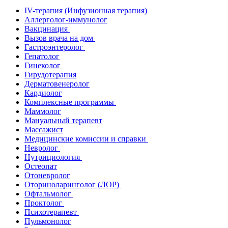
IV-терапия (Инфузионная терапия)
Аллерголог-иммунолог
Вакцинация
Вызов врача на дом
Гастроэнтеролог
Гепатолог
Гинеколог
Гирудотерапия
Дерматовенеролог
Кардиолог
Комплексные программы
Маммолог
Мануальный терапевт
Массажист
Медицинские комиссии и справки
Невролог
Нутрициология
Остеопат
Отоневролог
Оториноларинголог (ЛОР)
Офтальмолог
Проктолог
Психотерапевт
Пульмонолог