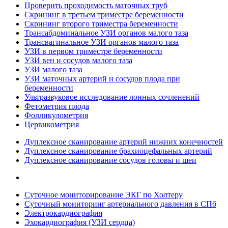
Проверить проходимость маточных труб
Скрининг в третьем триместре беременности
Скрининг второго триместра беременности
Трансабдоминальное УЗИ органов малого таза
Трансвагинальное УЗИ органов малого таза
УЗИ в первом триместре беременности
УЗИ вен и сосудов малого таза
УЗИ малого таза
УЗИ маточных артерий и сосудов плода при
беременности
Ультразвуковое исследование лонных сочленений
Фетометрия плода
Фолликулометрия
Цервикометрия
Дуплексное сканирование артерий нижних конечностей
Дуплексное сканирование брахиоцефальных артерий
Дуплексное сканирование сосудов головы и шеи
Суточное мониторирование ЭКГ по Холтеру
Суточный мониторинг артериального давления в СПб
Электрокардиография
Эхокардиография (УЗИ сердца)