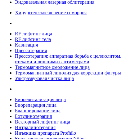
Эндовазальная лазерная облитерация
Хирургическое лечение геморроя
RF лифтинг лица
RF лифтинг тела
Кавитация
Прессотерапия
Прессотерапия: аппаратная борьба с целлюлитом,
отеками и лишними сантиметрами
Термомагнитное омоложение лица
Термомагнитный липолиз для коррекции фигуры
Ультразвуковая чистка лица
Биоревитализация лица
Биорепарация лица
Бланширование лица
Ботулинотерапия
Векторный лифтинг лица
Интралипотерапия
Инъекция препарата Profhilo
Коллагеновое омоложение Nithya