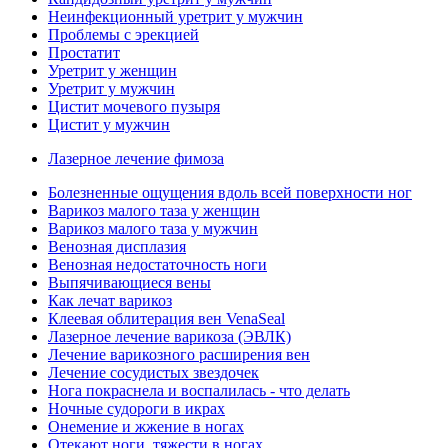
Неинфекционный уретрит у мужчин
Проблемы с эрекцией
Простатит
Уретрит у женщин
Уретрит у мужчин
Цистит мочевого пузыря
Цистит у мужчин
Лазерное лечение фимоза
Болезненные ощущения вдоль всей поверхности ног
Варикоз малого таза у женщин
Варикоз малого таза у мужчин
Венозная дисплазия
Венозная недостаточность ноги
Выпячивающиеся вены
Как лечат варикоз
Клеевая облитерация вен VenaSeal
Лазерное лечение варикоза (ЭВЛК)
Лечение варикозного расширения вен
Лечение сосудистых звездочек
Нога покраснела и воспалилась - что делать
Ночные судороги в икрах
Онемение и жжение в ногах
Отекают ноги, тяжести в ногах