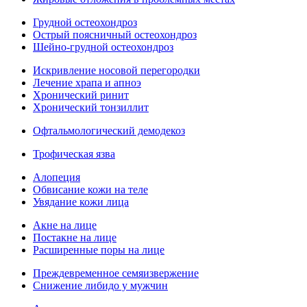
Грудной остеохондроз
Острый поясничный остеохондроз
Шейно-грудной остеохондроз
Искривление носовой перегородки
Лечение храпа и апноэ
Хронический ринит
Хронический тонзиллит
Офтальмологический демодекоз
Трофическая язва
Алопеция
Обвисание кожи на теле
Увядание кожи лица
Акне на лице
Постакне на лице
Расширенные поры на лице
Преждевременное семяизвержение
Снижение либидо у мужчин