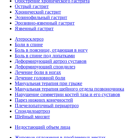
Обострение хронического гастрита
Острый гастрит
Хронический гастрит
Эозинофильный гастрит
Эрозивно-язвенный гастрит
Язвенный гастрит
Атеросклероз
Боли в спине
Боль в пояснице, отдающая в ногу
Боль в спине под лопатками
Деформирующий артроз суставов
Деформирующий спондилез
Лечение боли в ногах
Лечение головной боли
Мануальная терапия при грыже
Мануальная терапия шейного отдела позвоночника
Нарушение симметрии костей таза и его суставов
Парез нижних конечностей
Плечелопаточный периартроз
Спондилоартроз
Шейный миозит
Недостающий объем лица
Жировые отложения в проблемных местах