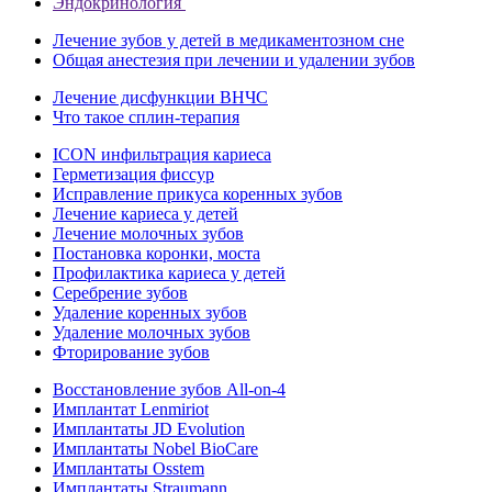
Эндокринология
Лечение зубов у детей в медикаментозном сне
Общая анестезия при лечении и удалении зубов
Лечение дисфункции ВНЧС
Что такое сплин-терапия
ICON инфильтрация кариеса
Герметизация фиссур
Исправление прикуса коренных зубов
Лечение кариеса у детей
Лечение молочных зубов
Постановка коронки, моста
Профилактика кариеса у детей
Серебрение зубов
Удаление коренных зубов
Удаление молочных зубов
Фторирование зубов
Восстановление зубов All‑on‑4
Имплантат Lenmiriot
Имплантаты JD Evolution
Имплантаты Nobel BioСare
Имплантаты Osstem
Имплантаты Straumann