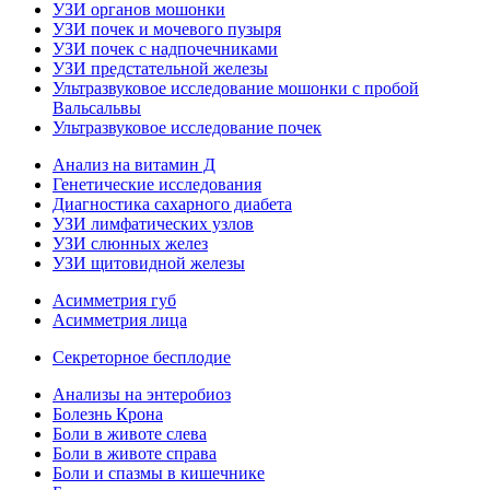
УЗИ органов мошонки
УЗИ почек и мочевого пузыря
УЗИ почек с надпочечниками
УЗИ предстательной железы
Ультразвуковое исследование мошонки с пробой
Вальсальвы
Ультразвуковое исследование почек
Анализ на витамин Д
Генетические исследования
Диагностика сахарного диабета
УЗИ лимфатических узлов
УЗИ слюнных желез
УЗИ щитовидной железы
Асимметрия губ
Асимметрия лица
Секреторное бесплодие
Анализы на энтеробиоз
Болезнь Крона
Боли в животе слева
Боли в животе справа
Боли и спазмы в кишечнике