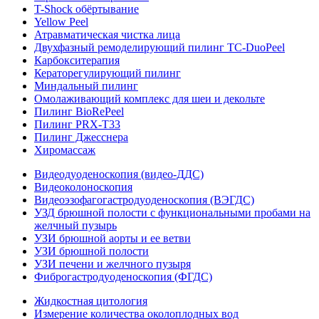
T-Shock обёртывание
Yellow Peel
Атравматическая чистка лица
Двухфазный ремоделирующий пилинг TC-DuoPeel
Карбокситерапия
Кераторегулирующий пилинг
Миндальный пилинг
Омолаживающий комплекс для шеи и декольте
Пилинг BioRePeel
Пилинг PRX-T33
Пилинг Джесснера
Хиромассаж
Видеодуоденоскопия (видео-ДДС)
Видеоколоноскопия
Видеоэзофагогастродуоденоскопия (ВЭГДС)
УЗД брюшной полости с функциональными пробами на
желчный пузырь
УЗИ брюшной аорты и ее ветви
УЗИ брюшной полости
УЗИ печени и желчного пузыря
Фиброгастродуоденоскопия (ФГДС)
Жидкостная цитология
Измерение количества околоплодных вод