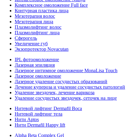
Комплексное омоложение Full face
Контурная пластика лица
Мезотерапия волос
Мезотерапия лица
Плазмолифтинг волос
Плазмолифтинг лица
Сферогель
Увеличение губ
Экзопротектор Novacutan
IPL фотоомоложение
Лазерная эпиляция
Лазерное интимное омоложение MonaLisa Touch
Лазерное омоложение
Лазерное удаление сосудистых образований
Лечение купероза и удаление сосудистых патологий
Удаление звездочек, лечение варикоза
Удаление сосудистых звездочек, сеточек на лице
Нитевой лифтинг Dermafil Boca
Нитевой лифтинг тела
Нити Aptos
Нити Dermafil Happy lift
Alpha Beta Complex Gel