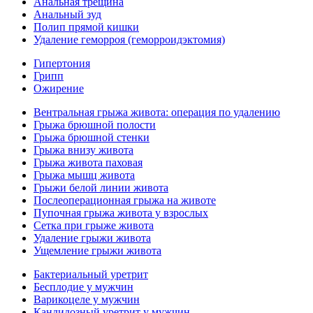
Анальная трещина
Анальный зуд
Полип прямой кишки
Удаление геморроя (геморроидэктомия)
Гипертония
Грипп
Ожирение
Вентральная грыжа живота: операция по удалению
Грыжа брюшной полости
Грыжа брюшной стенки
Грыжа внизу живота
Грыжа живота паховая
Грыжа мышц живота
Грыжи белой линии живота
Послеоперационная грыжа на животе
Пупочная грыжа живота у взрослых
Сетка при грыже живота
Удаление грыжи живота
Ущемление грыжи живота
Бактериальный уретрит
Бесплодие у мужчин
Варикоцеле у мужчин
Кандидозный уретрит у мужчин