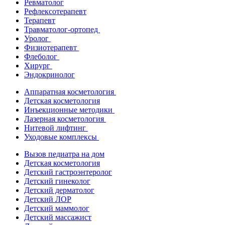
Ревматолог
Рефлексотерапевт
Терапевт
Травматолог-ортопед
Уролог
Физиотерапевт
Флеболог
Хирург
Эндокринолог
Аппаратная косметология
Детская косметология
Инъекционные методики
Лазерная косметология
Нитевой лифтинг
Уходовые комплексы
Вызов педиатра на дом
Детская косметология
Детский гастроэнтеролог
Детский гинеколог
Детский дерматолог
Детский ЛОР
Детский маммолог
Детский массажист