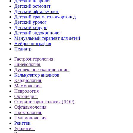
Детский невролог
Детский остеопат
Детский офтальмолог
Детский травматолог-ортопед
Детский уролог
Детский хирург
Детский эндокринолог
Мануальный терапевт для детей
Нейросонография
Педиатр
Гастроэнтерология
Гинекология
Дуплексное сканирование
Калькулятор анализов
Кардиология
Маммология
Неврология
Ортопедия
Оториноларингология (ЛОР)
Офтальмология
Проктология
Пульмонология
Рентген
Урология