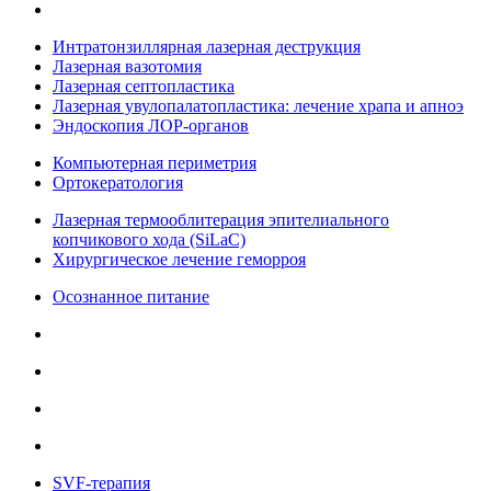
Интратонзиллярная лазерная деструкция
Лазерная вазотомия
Лазерная септопластика
Лазерная увулопалатопластика: лечение храпа и апноэ
Эндоскопия ЛОР-органов
Компьютерная периметрия
Ортокератология
Лазерная термооблитерация эпителиального
копчикового хода (SiLaC)
Хирургическое лечение геморроя
Осознанное питание
SVF-терапия