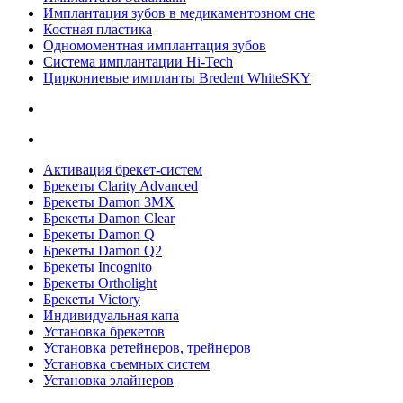
Имплантация зубов в медикаментозном сне
Костная пластика
Одномоментная имплантация зубов
Система имплантации Hi-Tech
Циркониевые импланты Bredent WhiteSKY
Активация брекет-систем
Брекеты Clarity Advanced
Брекеты Damon 3MX
Брекеты Damon Clear
Брекеты Damon Q
Брекеты Damon Q2
Брекеты Incognito
Брекеты Ortholight
Брекеты Victory
Индивидуальная капа
Установка брекетов
Установка ретейнеров, трейнеров
Установка съемных систем
Установка элайнеров