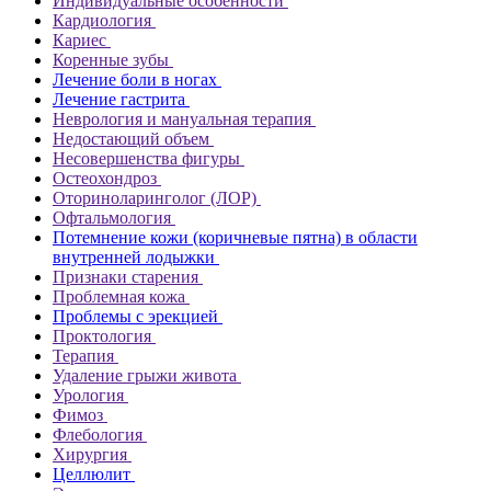
Индивидуальные особенности
Кардиология
Кариес
Коренные зубы
Лечение боли в ногах
Лечение гастрита
Неврология и мануальная терапия
Недостающий объем
Несовершенства фигуры
Остеохондроз
Оториноларинголог (ЛОР)
Офтальмология
Потемнение кожи (коричневые пятна) в области
внутренней лодыжки
Признаки старения
Проблемная кожа
Проблемы с эрекцией
Проктология
Терапия
Удаление грыжи живота
Урология
Фимоз
Флебология
Хирургия
Целлюлит