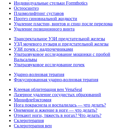
Индивидуальные стельки Formthotics
Остеосинтез
Плазмолифтинг суставов
Протез синовиальной жидкости
Удаление пластин, винтов и спиц после перелома
Удаление позиционного винта
Трансректальное УЗИ предстательной железы
УЗД мочевого пузыря и предстательной железы
УЗИ почек с надпочечниками
Ультразвуковое исследование мошонки с пробой
Вальсальвы
Ультразвуковое исследование почек
Ударно-волновая терапия
Фокусированная ударно-волновая терапия
Клеевая облитерация вен VenaSeal
Лазерное удаление сосудистых образований
Минифлебэктомия
Нога покраснела и воспалилась — что делать?
Онемение и жжение в ноге — что делать?
Отекают ноги, тяжесть в ногах? Что делать?
Склеротерапия
Склеротерапия вен