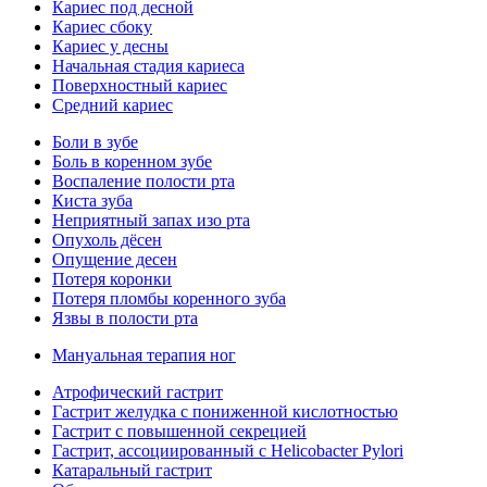
Кариес под десной
Кариес сбоку
Кариес у десны
Начальная стадия кариеса
Поверхностный кариес
Средний кариес
Боли в зубе
Боль в коренном зубе
Воспаление полости рта
Киста зуба
Неприятный запах изо рта
Опухоль дёсен
Опущение десен
Потеря коронки
Потеря пломбы коренного зуба
Язвы в полости рта
Мануальная терапия ног
Атрофический гастрит
Гастрит желудка с пониженной кислотностью
Гастрит с повышенной секрецией
Гастрит, ассоциированный с Helicobacter Pylori
Катаральный гастрит