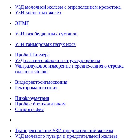
УЗД молочной железы с определением кровотока
УЗИ молочных желез
ЭНМГ
УЗИ тазобедренных суставов
УЗИ гайморовых пазух носа
Проба Ширмера
УЗД глазного яблока и структур орбиты
Ультразвуковое измерение передне-заднего отрезка
глазного яблока
Видеоректосигмоскопия
Ректороманоксопия
Пикфлоуметрия
Проба с бронхолитиком
Спирография
Трансректальное УЗИ предстательной железы
УЗД мочевого пузыря и предстательной железы