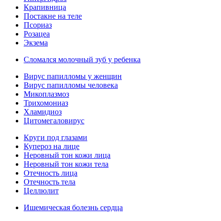
Крапивница
Постакне на теле
Псориаз
Розацеа
Экзема
Сломался молочный зуб у ребенка
Вирус папилломы у женщин
Вирус папилломы человека
Микоплазмоз
Трихомониаз
Хламидиоз
Цитомегаловирус
Круги под глазами
Купероз на лице
Неровный тон кожи лица
Неровный тон кожи тела
Отечность лица
Отечность тела
Целлюлит
Ишемическая болезнь сердца