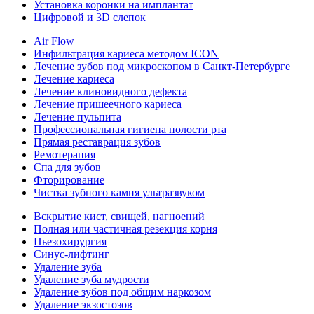
Установка коронки на имплантат
Цифровой и 3D слепок
Air Flow
Инфильтрация кариеса методом ICON
Лечение зубов под микроскопом в Санкт-Петербурге
Лечение кариеса
Лечение клиновидного дефекта
Лечение пришеечного кариеса
Лечение пульпита
Профессиональная гигиена полости рта
Прямая реставрация зубов
Ремотерапия
Спа для зубов
Фторирование
Чистка зубного камня ультразвуком
Вскрытие кист, свищей, нагноений
Полная или частичная резекция корня
Пьезохирургия
Синус-лифтинг
Удаление зуба
Удаление зуба мудрости
Удаление зубов под общим наркозом
Удаление экзостозов