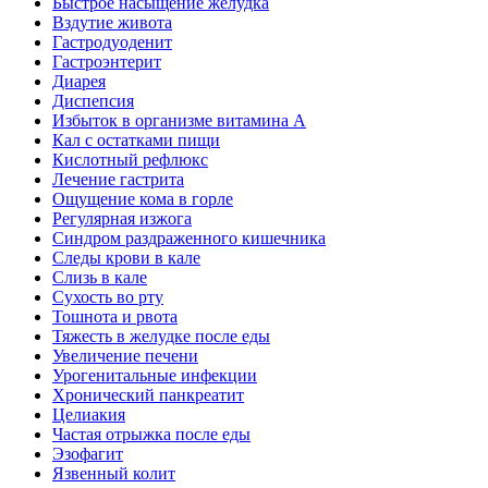
Быстрое насыщение желудка
Вздутие живота
Гастродуоденит
Гастроэнтерит
Диарея
Диспепсия
Избыток в организме витамина А
Кал с остатками пищи
Кислотный рефлюкс
Лечение гастрита
Ощущение кома в горле
Регулярная изжога
Синдром раздраженного кишечника
Следы крови в кале
Слизь в кале
Сухость во рту
Тошнота и рвота
Тяжесть в желудке после еды
Увеличение печени
Урогенитальные инфекции
Хронический панкреатит
Целиакия
Частая отрыжка после еды
Эзофагит
Язвенный колит