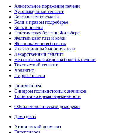
Алкогольное поражение печени
Аутоиммунный гепатит
Болезнь гемохроматоз
Боли в правом подреберье
Боль в печени
Генетическая болезнь Жильбера
Желтый цвет глаз и кожи
Желчнокаменная болезнь
Инфекционный мононуклеоз
Лекарственный гепатит
Неалкогольная жировая болезнь печени
Токсический гепатит
Холангит
Цирроз печени
Гипоменорея
Синдром поликистозных яичников
Тошнота во время беременности
Офтальмологический демодекоз
Демодекоз
Атопический дерматит
Гипергидроз