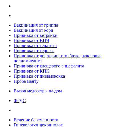
Вакцинация от гриппа
Вакцинация от кори
Прививка от ветрянки
Прививка от ВПЧ
Прививка от гепатита
Прививка от герпеса
Прививка от дифтерии, столбняка, коклюша,
полиомиелита
Прививка от клещевого энцефалита
Прививка от КПК
Прививка от пневмококка
Проба манту
Вызов медсестры на дом
ФГДС
Ведение беременности
Гинеколог-эндокринолог