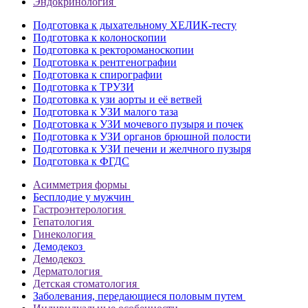
Эндокринология
Подготовка к дыхательному ХЕЛИК-тесту
Подготовка к колоноскопии
Подготовка к ректороманоскопии
Подготовка к рентгенографии
Подготовка к спирографии
Подготовка к ТРУЗИ
Подготовка к узи аорты и её ветвей
Подготовка к УЗИ малого таза
Подготовка к УЗИ мочевого пузыря и почек
Подготовка к УЗИ органов брюшной полости
Подготовка к УЗИ печени и желчного пузыря
Подготовка к ФГДС
Асимметрия формы
Бесплодие у мужчин
Гастроэнтерология
Гепатология
Гинекология
Демодекоз
Демодекоз
Дерматология
Детская стоматология
Заболевания, передающиеся половым путем