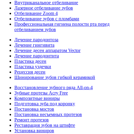
Внутриканальное отбеливание
Лазерное отбеливание зубов
Отбеливание Zoom 4
Отбеливание зубов с пломбами
Профессиональная гигиена полости рта перед
отбеливанием зубов
Лечение пародонтоза
Лечение гингивита
Лечение десен аппаратом Vector
Лечение пародонтита
Пластика десен
Пластика уздечки
Рецессия десен
Шинирование зубов гибкой керамикой
Восстановление зубного ряда All‑on‑4
Зубные протезы Acry Free
Композитные виниры
Подготовка зуба под коронку
Постановка мостов
Постановка несъемных протезов
Ремонт протезов
Реставрация зубов на штифте
Установка виниров