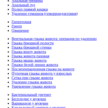
Анальная трещина
Анальный зуд
Полип прямой кишки
Удаление геморроя (геморроидэктомия)
Гипертония
Грипп
Ожирение
Вентральная грыжа живота: операция по удалению
Грыжа брюшной полости
Грыжа брюшной стенки
Грыжа внизу живота
Грыжа живота паховая
Грыжа мышц живота
Грыжи белой линии живота
Послеоперационная грыжа на животе
Пупочная грыжа живота у взрослых
Сетка при грыже живота
Удаление грыжи живота
Ущемление грыжи живота
Бактериальный уретрит
Бесплодие у мужчин
Варикоцеле у мужчин
Кандидозный уретрит у мужчин