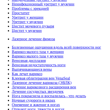
Неинфекционный уретрит у мужчин
Проблемы с эрекцией
Простатит
Уретрит у женщин
Уретрит у мужчин
Цистит мочевого пузыря
Цистит у мужчин
Лазерное лечение фимоза
Болезненные ощущения вдоль всей поверхности ног
Варикоз малого таза у женщин
Варикоз малого таза у мужчин
Венозная дисплазия
Венозная недостаточность ноги
Выпячивающиеся вены
Как лечат варикоз
Клеевая облитерация вен VenaSeal
Лазерное лечение варикоза (ЭВЛК)
Лечение варикозного расширения вен
Лечение сосудистых звездочек
Нога покраснела и воспалилась - что делать
Ночные судороги в икрах
Онемение и жжение в ногах
Отекают ноги, тяжести в ногах