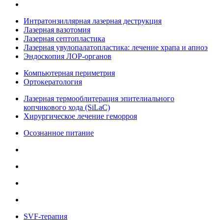
Интратонзиллярная лазерная деструкция
Лазерная вазотомия
Лазерная септопластика
Лазерная увулопалатопластика: лечение храпа и апноэ
Эндоскопия ЛОР-органов
Компьютерная периметрия
Ортокератология
Лазерная термооблитерация эпителиального
копчикового хода (SiLaC)
Хирургическое лечение геморроя
Осознанное питание
SVF-терапия