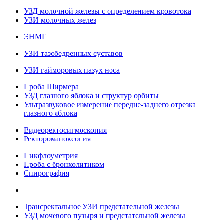
УЗД молочной железы с определением кровотока
УЗИ молочных желез
ЭНМГ
УЗИ тазобедренных суставов
УЗИ гайморовых пазух носа
Проба Ширмера
УЗД глазного яблока и структур орбиты
Ультразвуковое измерение передне-заднего отрезка
глазного яблока
Видеоректосигмоскопия
Ректороманоксопия
Пикфлоуметрия
Проба с бронхолитиком
Спирография
Трансректальное УЗИ предстательной железы
УЗД мочевого пузыря и предстательной железы