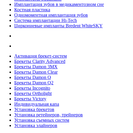
Имплантация зубов в медикаментозном сне
Костная пластика
Одномоментная имплантация зубов
Система имплантации Hi-Tech
Циркониевые импланты Bredent WhiteSKY
Активация брекет-систем
Брекеты Clarity Advanced
Брекеты Damon 3MX
Брекеты Damon Clear
Брекеты Damon Q
Брекеты Damon Q2
Брекеты Incognito
Брекеты Ortholight
Брекеты Victory
Индивидуальная капа
Установка брекетов
Установка ретейнеров, трейнеров
Установка съемных систем
Установка элайнеров