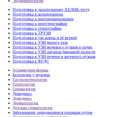
Эндокринология
Подготовка к дыхательному ХЕЛИК-тесту
Подготовка к колоноскопии
Подготовка к ректороманоскопии
Подготовка к рентгенографии
Подготовка к спирографии
Подготовка к ТРУЗИ
Подготовка к узи аорты и её ветвей
Подготовка к УЗИ малого таза
Подготовка к УЗИ мочевого пузыря и почек
Подготовка к УЗИ органов брюшной полости
Подготовка к УЗИ печени и желчного пузыря
Подготовка к ФГДС
Асимметрия формы
Бесплодие у мужчин
Гастроэнтерология
Гепатология
Гинекология
Демодекоз
Демодекоз
Дерматология
Детская стоматология
Заболевания, передающиеся половым путем