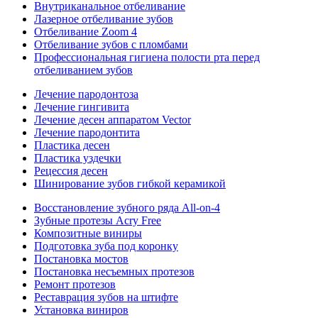
Внутриканальное отбеливание
Лазерное отбеливание зубов
Отбеливание Zoom 4
Отбеливание зубов с пломбами
Профессиональная гигиена полости рта перед
отбеливанием зубов
Лечение пародонтоза
Лечение гингивита
Лечение десен аппаратом Vector
Лечение пародонтита
Пластика десен
Пластика уздечки
Рецессия десен
Шинирование зубов гибкой керамикой
Восстановление зубного ряда All‑on‑4
Зубные протезы Acry Free
Композитные виниры
Подготовка зуба под коронку
Постановка мостов
Постановка несъемных протезов
Ремонт протезов
Реставрация зубов на штифте
Установка виниров