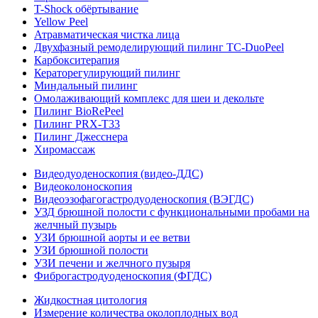
T-Shock обёртывание
Yellow Peel
Атравматическая чистка лица
Двухфазный ремоделирующий пилинг TC-DuoPeel
Карбокситерапия
Кераторегулирующий пилинг
Миндальный пилинг
Омолаживающий комплекс для шеи и декольте
Пилинг BioRePeel
Пилинг PRX-T33
Пилинг Джесснера
Хиромассаж
Видеодуоденоскопия (видео-ДДС)
Видеоколоноскопия
Видеоэзофагогастродуоденоскопия (ВЭГДС)
УЗД брюшной полости с функциональными пробами на
желчный пузырь
УЗИ брюшной аорты и ее ветви
УЗИ брюшной полости
УЗИ печени и желчного пузыря
Фиброгастродуоденоскопия (ФГДС)
Жидкостная цитология
Измерение количества околоплодных вод