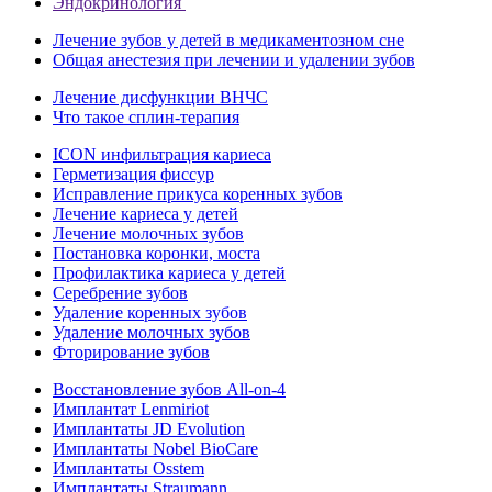
Эндокринология
Лечение зубов у детей в медикаментозном сне
Общая анестезия при лечении и удалении зубов
Лечение дисфункции ВНЧС
Что такое сплин-терапия
ICON инфильтрация кариеса
Герметизация фиссур
Исправление прикуса коренных зубов
Лечение кариеса у детей
Лечение молочных зубов
Постановка коронки, моста
Профилактика кариеса у детей
Серебрение зубов
Удаление коренных зубов
Удаление молочных зубов
Фторирование зубов
Восстановление зубов All‑on‑4
Имплантат Lenmiriot
Имплантаты JD Evolution
Имплантаты Nobel BioСare
Имплантаты Osstem
Имплантаты Straumann