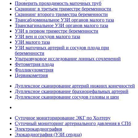
Проверить проходимость маточных труб
Скрининг в третьем триместре беременности
Скрининг второго триместра беременности
Трансабдоминальное УЗИ органов малого таза
Трансвагинальное УЗИ органов малого таза
УЗИ в первом триместре беременности
УЗИ вен и сосудов малого таза
УЗИ малого таза
УЗИ маточных артерий и сосудов плода при
беременности
Ультразвуковое исследование лонных сочленений
Фетометрия плода
Фолликулометрия
Цервикометрия
Дуплексное сканирование артерий нижних конечностей
Дуплексное сканирование брахиоцефальных артерий
Дуплексное сканирование сосудов головы и шеи
Суточное мониторирование ЭКГ по Холтеру
Суточный мониторинг артериального давления в СПб
Электрокардиография
Эхокардиография (УЗИ сердца)