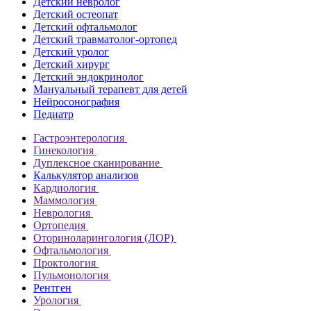
Детский невролог
Детский остеопат
Детский офтальмолог
Детский травматолог-ортопед
Детский уролог
Детский хирург
Детский эндокринолог
Мануальный терапевт для детей
Нейросонография
Педиатр
Гастроэнтерология
Гинекология
Дуплексное сканирование
Калькулятор анализов
Кардиология
Маммология
Неврология
Ортопедия
Оториноларингология (ЛОР)
Офтальмология
Проктология
Пульмонология
Рентген
Урология