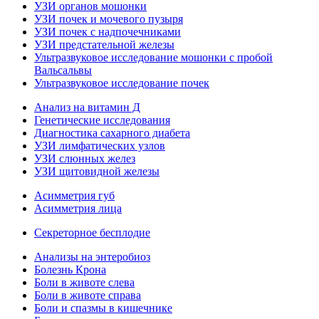
УЗИ органов мошонки
УЗИ почек и мочевого пузыря
УЗИ почек с надпочечниками
УЗИ предстательной железы
Ультразвуковое исследование мошонки с пробой
Вальсальвы
Ультразвуковое исследование почек
Анализ на витамин Д
Генетические исследования
Диагностика сахарного диабета
УЗИ лимфатических узлов
УЗИ слюнных желез
УЗИ щитовидной железы
Асимметрия губ
Асимметрия лица
Секреторное бесплодие
Анализы на энтеробиоз
Болезнь Крона
Боли в животе слева
Боли в животе справа
Боли и спазмы в кишечнике