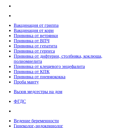
Вакцинация от гриппа
Вакцинация от кори
Прививка от ветрянки
Прививка от ВПЧ
Прививка от гепатита
Прививка от герпеса
Прививка от дифтерии, столбняка, коклюша,
полиомиелита
Прививка от клещевого энцефалита
Прививка от КПК
Прививка от пневмококка
Проба манту
Вызов медсестры на дом
ФГДС
Ведение беременности
Гинеколог-эндокринолог