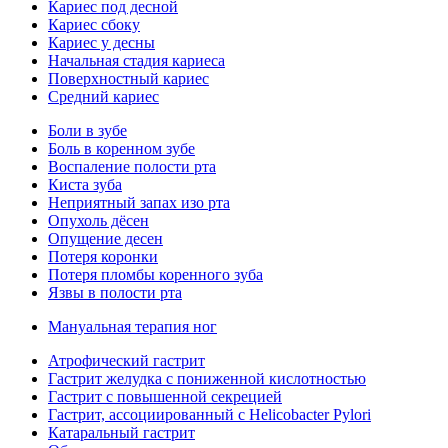
Кариес под десной
Кариес сбоку
Кариес у десны
Начальная стадия кариеса
Поверхностный кариес
Средний кариес
Боли в зубе
Боль в коренном зубе
Воспаление полости рта
Киста зуба
Неприятный запах изо рта
Опухоль дёсен
Опущение десен
Потеря коронки
Потеря пломбы коренного зуба
Язвы в полости рта
Мануальная терапия ног
Атрофический гастрит
Гастрит желудка с пониженной кислотностью
Гастрит с повышенной секрецией
Гастрит, ассоциированный с Helicobacter Pylori
Катаральный гастрит