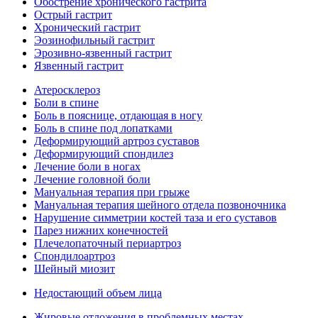
Обострение хронического гастрита
Острый гастрит
Хронический гастрит
Эозинофильный гастрит
Эрозивно-язвенный гастрит
Язвенный гастрит
Атеросклероз
Боли в спине
Боль в пояснице, отдающая в ногу
Боль в спине под лопатками
Деформирующий артроз суставов
Деформирующий спондилез
Лечение боли в ногах
Лечение головной боли
Мануальная терапия при грыже
Мануальная терапия шейного отдела позвоночника
Нарушение симметрии костей таза и его суставов
Парез нижних конечностей
Плечелопаточный периартроз
Спондилоартроз
Шейный миозит
Недостающий объем лица
Жировые отложения в проблемных местах