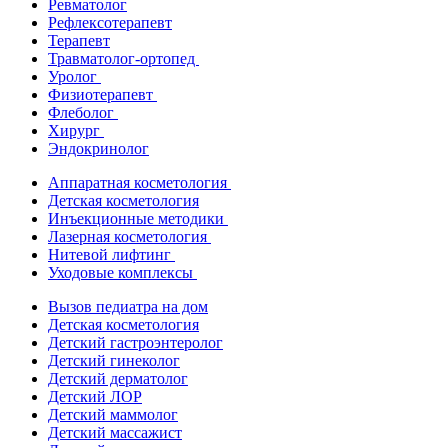
Ревматолог
Рефлексотерапевт
Терапевт
Травматолог-ортопед
Уролог
Физиотерапевт
Флеболог
Хирург
Эндокринолог
Аппаратная косметология
Детская косметология
Инъекционные методики
Лазерная косметология
Нитевой лифтинг
Уходовые комплексы
Вызов педиатра на дом
Детская косметология
Детский гастроэнтеролог
Детский гинеколог
Детский дерматолог
Детский ЛОР
Детский маммолог
Детский массажист