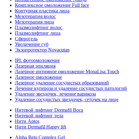
Комплексное омоложение Full face
Контурная пластика лица
Мезотерапия волос
Мезотерапия лица
Плазмолифтинг волос
Плазмолифтинг лица
Сферогель
Увеличение губ
Экзопротектор Novacutan
IPL фотоомоложение
Лазерная эпиляция
Лазерное интимное омоложение MonaLisa Touch
Лазерное омоложение
Лазерное удаление сосудистых образований
Лечение купероза и удаление сосудистых патологий
Удаление звездочек, лечение варикоза
Удаление сосудистых звездочек, сеточек на лице
Нитевой лифтинг Dermafil Boca
Нитевой лифтинг тела
Нити Aptos
Нити Dermafil Happy lift
Alpha Beta Complex Gel