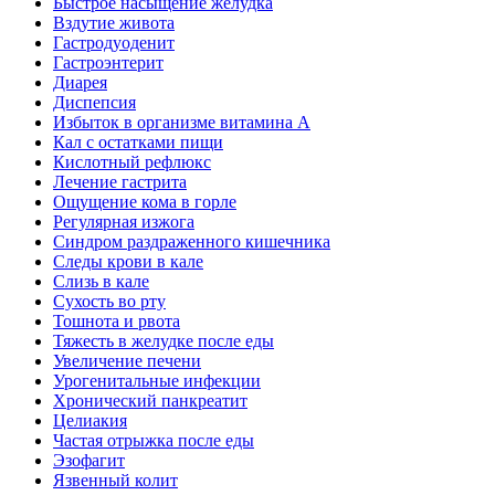
Быстрое насыщение желудка
Вздутие живота
Гастродуоденит
Гастроэнтерит
Диарея
Диспепсия
Избыток в организме витамина А
Кал с остатками пищи
Кислотный рефлюкс
Лечение гастрита
Ощущение кома в горле
Регулярная изжога
Синдром раздраженного кишечника
Следы крови в кале
Слизь в кале
Сухость во рту
Тошнота и рвота
Тяжесть в желудке после еды
Увеличение печени
Урогенитальные инфекции
Хронический панкреатит
Целиакия
Частая отрыжка после еды
Эзофагит
Язвенный колит