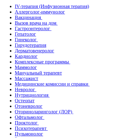
IV-терапия (Инфузионная терапия)
Аллерголог-иммунолог
Вакцинация
Вызов врача на дом
Гастроэнтеролог
Гепатолог
Гинеколог
Гирудотерапия
Дерматовенеролог
Кардиолог
Комплексные программы
Маммолог
Мануальный терапевт
Массажист
Медицинские комиссии и справки
Невролог
Нутрициология
Остеопат
Отоневролог
Оториноларинголог (ЛОР)
Офтальмолог
Проктолог
Психотерапевт
Пульмонолог