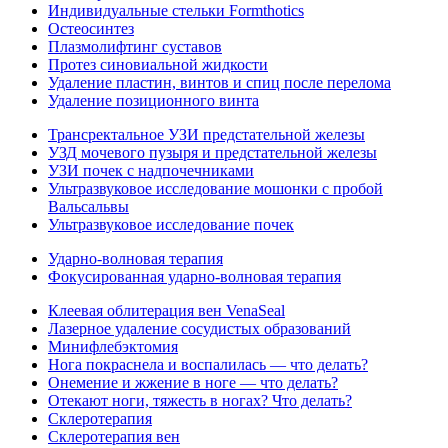
Индивидуальные стельки Formthotics
Остеосинтез
Плазмолифтинг суставов
Протез синовиальной жидкости
Удаление пластин, винтов и спиц после перелома
Удаление позиционного винта
Трансректальное УЗИ предстательной железы
УЗД мочевого пузыря и предстательной железы
УЗИ почек с надпочечниками
Ультразвуковое исследование мошонки с пробой
Вальсальвы
Ультразвуковое исследование почек
Ударно-волновая терапия
Фокусированная ударно-волновая терапия
Клеевая облитерация вен VenaSeal
Лазерное удаление сосудистых образований
Минифлебэктомия
Нога покраснела и воспалилась — что делать?
Онемение и жжение в ноге — что делать?
Отекают ноги, тяжесть в ногах? Что делать?
Склеротерапия
Склеротерапия вен