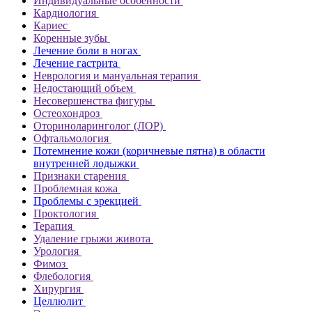
Индивидуальные особенности
Кардиология
Кариес
Коренные зубы
Лечение боли в ногах
Лечение гастрита
Неврология и мануальная терапия
Недостающий объем
Несовершенства фигуры
Остеохондроз
Оториноларинголог (ЛОР)
Офтальмология
Потемнение кожи (коричневые пятна) в области
внутренней лодыжки
Признаки старения
Проблемная кожа
Проблемы с эрекцией
Проктология
Терапия
Удаление грыжи живота
Урология
Фимоз
Флебология
Хирургия
Целлюлит