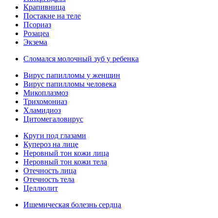
Крапивница
Постакне на теле
Псориаз
Розацеа
Экзема
Сломался молочный зуб у ребенка
Вирус папилломы у женщин
Вирус папилломы человека
Микоплазмоз
Трихомониаз
Хламидиоз
Цитомегаловирус
Круги под глазами
Купероз на лице
Неровный тон кожи лица
Неровный тон кожи тела
Отечность лица
Отечность тела
Целлюлит
Ишемическая болезнь сердца