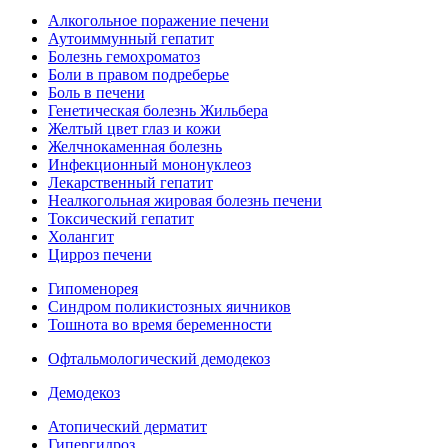
Алкогольное поражение печени
Аутоиммунный гепатит
Болезнь гемохроматоз
Боли в правом подреберье
Боль в печени
Генетическая болезнь Жильбера
Желтый цвет глаз и кожи
Желчнокаменная болезнь
Инфекционный мононуклеоз
Лекарственный гепатит
Неалкогольная жировая болезнь печени
Токсический гепатит
Холангит
Цирроз печени
Гипоменорея
Синдром поликистозных яичников
Тошнота во время беременности
Офтальмологический демодекоз
Демодекоз
Атопический дерматит
Гипергидроз