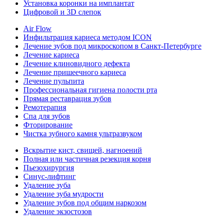
Установка коронки на имплантат
Цифровой и 3D слепок
Air Flow
Инфильтрация кариеса методом ICON
Лечение зубов под микроскопом в Санкт-Петербурге
Лечение кариеса
Лечение клиновидного дефекта
Лечение пришеечного кариеса
Лечение пульпита
Профессиональная гигиена полости рта
Прямая реставрация зубов
Ремотерапия
Спа для зубов
Фторирование
Чистка зубного камня ультразвуком
Вскрытие кист, свищей, нагноений
Полная или частичная резекция корня
Пьезохирургия
Синус-лифтинг
Удаление зуба
Удаление зуба мудрости
Удаление зубов под общим наркозом
Удаление экзостозов