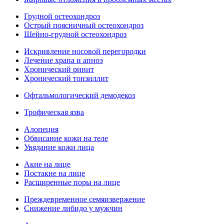
Грудной остеохондроз
Острый поясничный остеохондроз
Шейно-грудной остеохондроз
Искривление носовой перегородки
Лечение храпа и апноэ
Хронический ринит
Хронический тонзиллит
Офтальмологический демодекоз
Трофическая язва
Алопеция
Обвисание кожи на теле
Увядание кожи лица
Акне на лице
Постакне на лице
Расширенные поры на лице
Преждевременное семяизвержение
Снижение либидо у мужчин