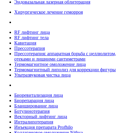
Эндовазальная лазерная облитерация
Хирургическое лечение геморроя
RF лифтинг лица
RF лифтинг тела
Кавитация
Прессотерапия
Прессотерапия: аппаратная борьба с целлюлитом,
отеками и лишними сантиметрами
Термомагнитное омоложение лица
Термомагнитный липолиз для коррекции фигуры
Ультразвуковая чистка лица
Биоревитализация лица
Биорепарация лица
Бланширование лица
Ботулинотерапия
Векторный лифтинг лица
Интралипотерапия
Инъекция препарата Profhilo
Коллагеновое омоложение Nithya