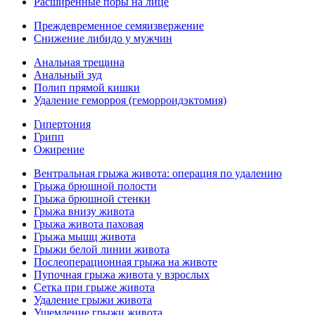
Расширенные поры на лице
Преждевременное семяизвержение
Снижение либидо у мужчин
Анальная трещина
Анальный зуд
Полип прямой кишки
Удаление геморроя (геморроидэктомия)
Гипертония
Грипп
Ожирение
Вентральная грыжа живота: операция по удалению
Грыжа брюшной полости
Грыжа брюшной стенки
Грыжа внизу живота
Грыжа живота паховая
Грыжа мышц живота
Грыжи белой линии живота
Послеоперационная грыжа на животе
Пупочная грыжа живота у взрослых
Сетка при грыже живота
Удаление грыжи живота
Ущемление грыжи живота