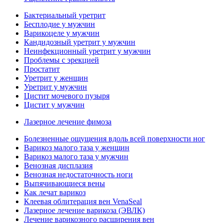
Бактериальный уретрит
Бесплодие у мужчин
Варикоцеле у мужчин
Кандидозный уретрит у мужчин
Неинфекционный уретрит у мужчин
Проблемы с эрекцией
Простатит
Уретрит у женщин
Уретрит у мужчин
Цистит мочевого пузыря
Цистит у мужчин
Лазерное лечение фимоза
Болезненные ощущения вдоль всей поверхности ног
Варикоз малого таза у женщин
Варикоз малого таза у мужчин
Венозная дисплазия
Венозная недостаточность ноги
Выпячивающиеся вены
Как лечат варикоз
Клеевая облитерация вен VenaSeal
Лазерное лечение варикоза (ЭВЛК)
Лечение варикозного расширения вен