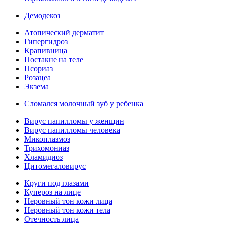
Демодекоз
Атопический дерматит
Гипергидроз
Крапивница
Постакне на теле
Псориаз
Розацеа
Экзема
Сломался молочный зуб у ребенка
Вирус папилломы у женщин
Вирус папилломы человека
Микоплазмоз
Трихомониаз
Хламидиоз
Цитомегаловирус
Круги под глазами
Купероз на лице
Неровный тон кожи лица
Неровный тон кожи тела
Отечность лица