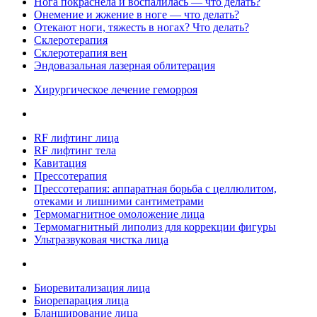
Нога покраснела и воспалилась — что делать?
Онемение и жжение в ноге — что делать?
Отекают ноги, тяжесть в ногах? Что делать?
Склеротерапия
Склеротерапия вен
Эндовазальная лазерная облитерация
Хирургическое лечение геморроя
RF лифтинг лица
RF лифтинг тела
Кавитация
Прессотерапия
Прессотерапия: аппаратная борьба с целлюлитом,
отеками и лишними сантиметрами
Термомагнитное омоложение лица
Термомагнитный липолиз для коррекции фигуры
Ультразвуковая чистка лица
Биоревитализация лица
Биорепарация лица
Бланширование лица