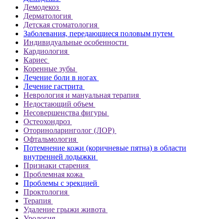
Демодекоз
Дерматология
Детская стоматология
Заболевания, передающиеся половым путем
Индивидуальные особенности
Кардиология
Кариес
Коренные зубы
Лечение боли в ногах
Лечение гастрита
Неврология и мануальная терапия
Недостающий объем
Несовершенства фигуры
Остеохондроз
Оториноларинголог (ЛОР)
Офтальмология
Потемнение кожи (коричневые пятна) в области
внутренней лодыжки
Признаки старения
Проблемная кожа
Проблемы с эрекцией
Проктология
Терапия
Удаление грыжи живота
Урология