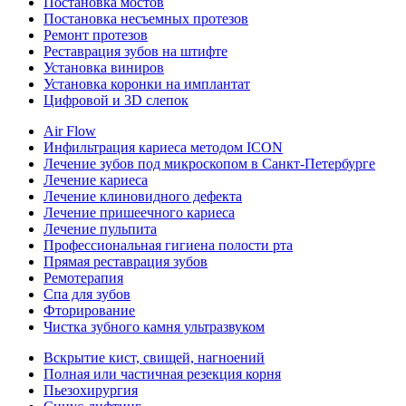
Постановка мостов
Постановка несъемных протезов
Ремонт протезов
Реставрация зубов на штифте
Установка виниров
Установка коронки на имплантат
Цифровой и 3D слепок
Air Flow
Инфильтрация кариеса методом ICON
Лечение зубов под микроскопом в Санкт-Петербурге
Лечение кариеса
Лечение клиновидного дефекта
Лечение пришеечного кариеса
Лечение пульпита
Профессиональная гигиена полости рта
Прямая реставрация зубов
Ремотерапия
Спа для зубов
Фторирование
Чистка зубного камня ультразвуком
Вскрытие кист, свищей, нагноений
Полная или частичная резекция корня
Пьезохирургия