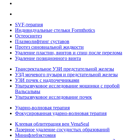
SVF-терапия
Индивидуальные стельки Formthotics
Остеосинтез
Плазмолифтинг суставов
Протез синовиальной жидкости
Удаление пластин, винтов и спиц после перелома
Удаление позиционного винта
Трансректальное УЗИ предстательной железы
УЗД мочевого пузыря и предстательной железы
УЗИ почек с надпочечниками
Ультразвуковое исследование мошонки с пробой
Вальсальвы
Ультразвуковое исследование почек
Ударно-волновая терапия
Фокусированная ударно-волновая терапия
Клеевая облитерация вен VenaSeal
Лазерное удаление сосудистых образований
Минифлебэктомия