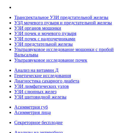
Трансректальное УЗИ предстательной железы
УЗД мочевого пузыря и предстательной железы
УЗИ органов мошонки
УЗИ почек и мочевого пузыря
УЗИ почек с надпочечниками
УЗИ предстательной железы
Ультразвуковое исследование мошонки с пробой
Вальсальвы
Ультразвуковое исследование почек
Анализ на витамин Д
Генетические исследования
Диагностика сахарного диабета
УЗИ лимфатических узлов
УЗИ слюнных желез
УЗИ щитовидной железы
Асимметрия губ
Асимметрия лица
Секреторное бесплодие
Анализы на энтеробиоз