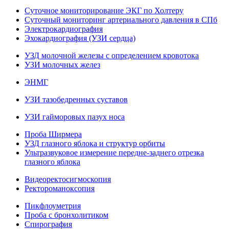
Суточное мониторирование ЭКГ по Холтеру
Суточный мониторинг артериального давления в СПб
Электрокардиография
Эхокардиография (УЗИ сердца)
УЗД молочной железы с определением кровотока
УЗИ молочных желез
ЭНМГ
УЗИ тазобедренных суставов
УЗИ гайморовых пазух носа
Проба Ширмера
УЗД глазного яблока и структур орбиты
Ультразвуковое измерение передне-заднего отрезка
глазного яблока
Видеоректосигмоскопия
Ректороманоксопия
Пикфлоуметрия
Проба с бронхолитиком
Спирография