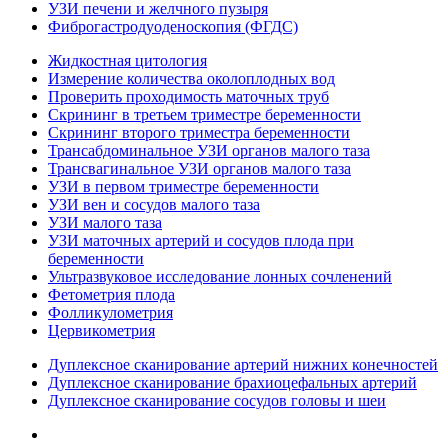
УЗИ печени и желчного пузыря
Фиброгастродуоденоскопия (ФГДС)
Жидкостная цитология
Измерение количества околоплодных вод
Проверить проходимость маточных труб
Скрининг в третьем триместре беременности
Скрининг второго триместра беременности
Трансабдоминальное УЗИ органов малого таза
Трансвагинальное УЗИ органов малого таза
УЗИ в первом триместре беременности
УЗИ вен и сосудов малого таза
УЗИ малого таза
УЗИ маточных артерий и сосудов плода при
беременности
Ультразвуковое исследование лонных сочленений
Фетометрия плода
Фолликулометрия
Цервикометрия
Дуплексное сканирование артерий нижних конечностей
Дуплексное сканирование брахиоцефальных артерий
Дуплексное сканирование сосудов головы и шеи