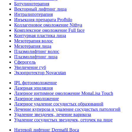
Ботулинотерапия
Векторный лифтинг лица
Интралипотерапия
Инъекция препарата Profhilo
Коллагеновое омоложение Nithya
Комплексное омоложение Full face
Контурная пластика лица
Мезотерапия волос
Мезотерапия лица
Плазмолифтинг волос
Плазмолифтинг лица
Сферогель
Увеличение губ
Экзопротектор Novacutan
IPL фотоомоложение
Лазерная эпиляция
Лазерное интимное омоложение MonaLisa Touch
Лазерное омоложение
Лазерное удаление сосудистых образований
Лечение купероза и удаление сосудистых патологий
Удаление звездочек, лечение варикоза
Удаление сосудистых звездочек, сеточек на лице
Нитевой лифтинг Dermafil Boca