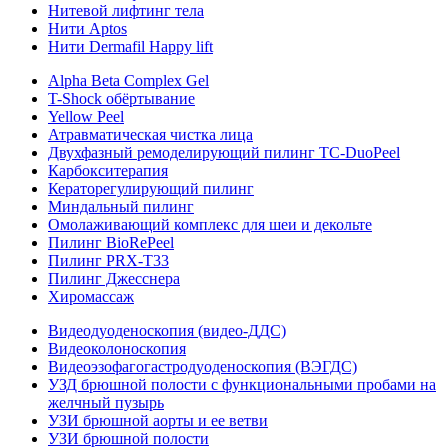
Нитевой лифтинг тела
Нити Aptos
Нити Dermafil Happy lift
Alpha Beta Complex Gel
T-Shock обёртывание
Yellow Peel
Атравматическая чистка лица
Двухфазный ремоделирующий пилинг TC-DuoPeel
Карбокситерапия
Кераторегулирующий пилинг
Миндальный пилинг
Омолаживающий комплекс для шеи и декольте
Пилинг BioRePeel
Пилинг PRX-T33
Пилинг Джесснера
Хиромассаж
Видеодуоденоскопия (видео-ДДС)
Видеоколоноскопия
Видеоэзофагогастродуоденоскопия (ВЭГДС)
УЗД брюшной полости с функциональными пробами на
желчный пузырь
УЗИ брюшной аорты и ее ветви
УЗИ брюшной полости