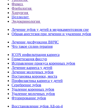
Фимоз
Флебология
Хирургия
Целлюлит
Эндокринология
Лечение зубов у детей в медикаментозном сне
Общая анестезия при лечении и удалении зубов
Лечение дисфункции ВНЧС
Что такое сплин-терапия
ICON инфильтрация кариеса
Герметизация фиссур
Исправление прикуса коренных зубов
Лечение кариеса у детей
Лечение молочных зубов
Постановка коронки, моста
Профилактика кариеса у детей
Серебрение зубов
Удаление коренных зубов
Удаление молочных зубов
Фторирование зубов
Восстановление зубов All‑on‑4