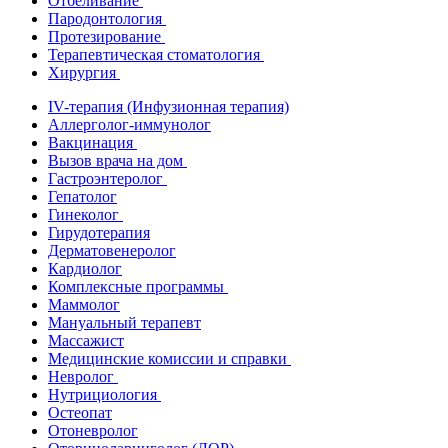
Отбеливание
Пародонтология
Протезирование
Терапевтическая стоматология
Хирургия
IV-терапия (Инфузионная терапия)
Аллерголог-иммунолог
Вакцинация
Вызов врача на дом
Гастроэнтеролог
Гепатолог
Гинеколог
Гирудотерапия
Дерматовенеролог
Кардиолог
Комплексные программы
Маммолог
Мануальный терапевт
Массажист
Медицинские комиссии и справки
Невролог
Нутрициология
Остеопат
Отоневролог