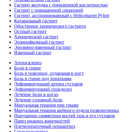
Гастрит желудка с пониженной кислотностью
Гастрит с повышенной секрецией
Гастрит, ассоциированный с Helicobacter Pylori
Катаральный гастрит
Обострение хронического гастрита
Острый гастрит
Хронический гастрит
Эозинофильный гастрит
Эрозивно-язвенный гастрит
Язвенный гастрит
Атеросклероз
Боли в спине
Боль в пояснице, отдающая в ногу
Боль в спине под лопатками
Деформирующий артроз суставов
Деформирующий спондилез
Лечение боли в ногах
Лечение головной боли
Мануальная терапия при грыже
Мануальная терапия шейного отдела позвоночника
Нарушение симметрии костей таза и его суставов
Парез нижних конечностей
Плечелопаточный периартроз
Спондилоартроз