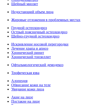
Шейный миозит
Недостающий объем лица
Жировые отложения в проблемных местах
Грудной остеохондроз
Острый поясничный остеохондроз
Шейно-грудной остеохондроз
Искривление носовой перегородки
Лечение храпа и апноэ
Хронический ринит
Хронический тонзиллит
Офтальмологический демодекоз
Трофическая язва
Алопеция
Обвисание кожи на теле
Увядание кожи лица
Акне на лице
Постакне на лице