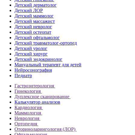
Детский дерматолог
Детский ЛОР
Детский маммолог
Детский массажист
Детский невролог
Детский остеопат
Детский офтальмолог
Детский травматолог-ортопед
Детский уролог
Детский хирург
Детский эндокринолог
Мануальный терапевт для детей
Нейросонография
Педиатр
Гастроэнтерология
Гинекология
Дуплексное сканирование
Калькулятор анализов
Кардиология
Маммология
Неврология
Ортопедия
Оториноларингология (ЛОР)
Офтальмология