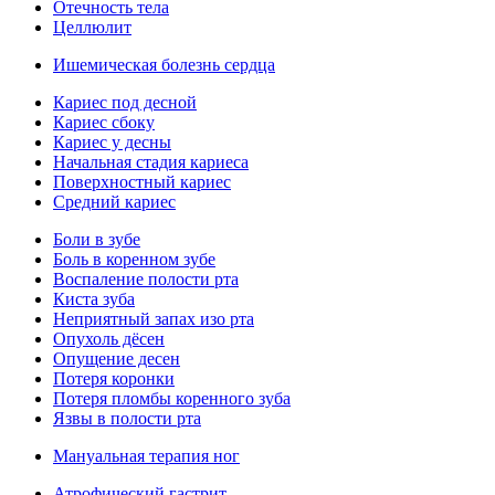
Отечность тела
Целлюлит
Ишемическая болезнь сердца
Кариес под десной
Кариес сбоку
Кариес у десны
Начальная стадия кариеса
Поверхностный кариес
Средний кариес
Боли в зубе
Боль в коренном зубе
Воспаление полости рта
Киста зуба
Неприятный запах изо рта
Опухоль дёсен
Опущение десен
Потеря коронки
Потеря пломбы коренного зуба
Язвы в полости рта
Мануальная терапия ног
Атрофический гастрит