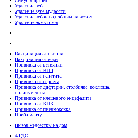
Синус-лифтинг
Удаление зуба
Удаление зуба мудрости
Удаление зубов под общим наркозом
Удаление экзостозов
Вакцинация от гриппа
Вакцинация от кори
Прививка от ветрянки
Прививка от ВПЧ
Прививка от гепатита
Прививка от герпеса
Прививка от дифтерии, столбняка, коклюша,
полиомиелита
Прививка от клещевого энцефалита
Прививка от КПК
Прививка от пневмококка
Проба манту
Вызов медсестры на дом
ФГДС