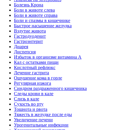
Болезнь Крона
Боли в животе слева
Боли в животе справа
Боли и спазмы в кишечнике
Быстрое насыщение желудка
Вздутие живота
Гастродуоденит
Гастроэнтерит
Диарея
Диспепсия
Избыток в организме витамина А
Кал с остатками пищи
Кислотный рефлюкс
Лечение гастрита
Ощущение кома в горле
Регулярная изжога
Синдром раздраженного кишечника
Следы крови в кале
Слизь в кале
Сухость во рту
Тошнота и рвота
Тяжесть в желудке после еды
Увеличение печени
Урогенитальные инфекции