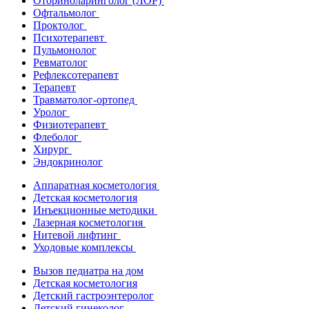
Оториноларинголог (ЛОР)
Офтальмолог
Проктолог
Психотерапевт
Пульмонолог
Ревматолог
Рефлексотерапевт
Терапевт
Травматолог-ортопед
Уролог
Физиотерапевт
Флеболог
Хирург
Эндокринолог
Аппаратная косметология
Детская косметология
Инъекционные методики
Лазерная косметология
Нитевой лифтинг
Уходовые комплексы
Вызов педиатра на дом
Детская косметология
Детский гастроэнтеролог
Детский гинеколог