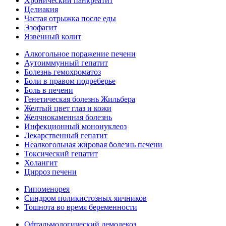
Хронический панкреатит
Целиакия
Частая отрыжка после еды
Эзофагит
Язвенный колит
Алкогольное поражение печени
Аутоиммунный гепатит
Болезнь гемохроматоз
Боли в правом подреберье
Боль в печени
Генетическая болезнь Жильбера
Желтый цвет глаз и кожи
Желчнокаменная болезнь
Инфекционный мононуклеоз
Лекарственный гепатит
Неалкогольная жировая болезнь печени
Токсический гепатит
Холангит
Цирроз печени
Гипоменорея
Синдром поликистозных яичников
Тошнота во время беременности
Офтальмологический демодекоз