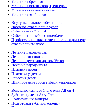
Установка брекетов
Установка ретейнеров, трейнеров
Установка съемных систем
Установка элайнеров
Внутриканальное отбеливание
Лазерное отбеливание зубов
Отбеливание Zoom 4
Отбеливание зубов с пломбами
Профессиональная гигиена полости рта перед
отбеливанием зубов
Лечение пародонтоза
Лечение гингивита
Лечение десен аппаратом Vector
Лечение пародонтита
Пластика десен
Пластика уздечки
Рецессия десен
Шинирование зубов гибкой керамикой
Восстановление зубного ряда All‑on‑4
Зубные протезы Acry Free
Композитные виниры
Подготовка зуба под коронку