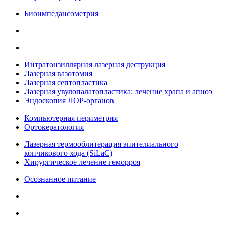
Биоимпедансометрия
Интратонзиллярная лазерная деструкция
Лазерная вазотомия
Лазерная септопластика
Лазерная увулопалатопластика: лечение храпа и апноэ
Эндоскопия ЛОР-органов
Компьютерная периметрия
Ортокератология
Лазерная термооблитерация эпителиального
копчикового хода (SiLaC)
Хирургическое лечение геморроя
Осознанное питание