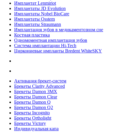
Имплантат Lenmiriot
Имплантаты JD Evolution
Имплантаты Nobel BioСare
Имплантаты Osstem
Имплантаты Straumann
Имплантация зубов в медикаментозном сне
Костная пластика
Одномоментная имплантация зубов
Система имплантации Hi-Tech
Циркониевые импланты Bredent WhiteSKY
Активация брекет-систем
Брекеты Clarity Advanced
Брекеты Damon 3MX
Брекеты Damon Clear
Брекеты Damon Q
Брекеты Damon Q2
Брекеты Incognito
Брекеты Ortholight
Брекеты Victory
Индивидуальная капа