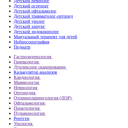
Детский невролог
Детский остеопат
Детский офтальмолог
Детский травматолог-ортопед
Детский уролог
Детский хирург
Детский эндокринолог
Мануальный терапевт для детей
Нейросонография
Педиатр
Гастроэнтерология
Гинекология
Дуплексное сканирование
Калькулятор анализов
Кардиология
Маммология
Неврология
Ортопедия
Оториноларингология (ЛОР)
Офтальмология
Проктология
Пульмонология
Рентген
Урология