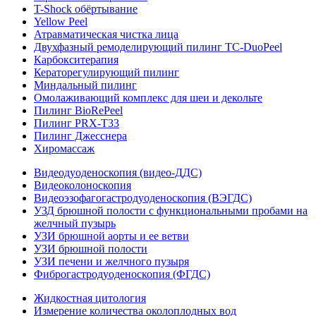
T-Shock обёртывание
Yellow Peel
Атравматическая чистка лица
Двухфазный ремоделирующий пилинг TC-DuoPeel
Карбокситерапия
Кераторегулирующий пилинг
Миндальный пилинг
Омолаживающий комплекс для шеи и декольте
Пилинг BioRePeel
Пилинг PRX-T33
Пилинг Джесснера
Хиромассаж
Видеодуоденоскопия (видео-ДДС)
Видеоколоноскопия
Видеоэзофагогастродуоденоскопия (ВЭГДС)
УЗД брюшной полости с функциональными пробами на
желчный пузырь
УЗИ брюшной аорты и ее ветви
УЗИ брюшной полости
УЗИ печени и желчного пузыря
Фиброгастродуоденоскопия (ФГДС)
Жидкостная цитология
Измерение количества околоплодных вод