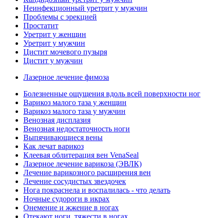
Неинфекционный уретрит у мужчин
Проблемы с эрекцией
Простатит
Уретрит у женщин
Уретрит у мужчин
Цистит мочевого пузыря
Цистит у мужчин
Лазерное лечение фимоза
Болезненные ощущения вдоль всей поверхности ног
Варикоз малого таза у женщин
Варикоз малого таза у мужчин
Венозная дисплазия
Венозная недостаточность ноги
Выпячивающиеся вены
Как лечат варикоз
Клеевая облитерация вен VenaSeal
Лазерное лечение варикоза (ЭВЛК)
Лечение варикозного расширения вен
Лечение сосудистых звездочек
Нога покраснела и воспалилась - что делать
Ночные судороги в икрах
Онемение и жжение в ногах
Отекают ноги, тяжести в ногах