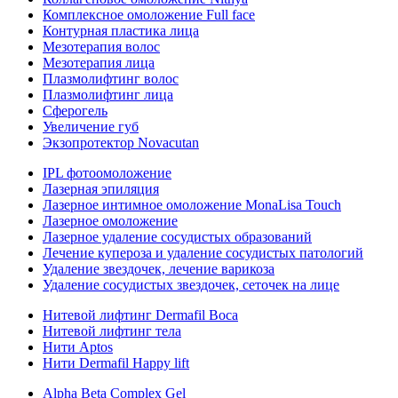
Комплексное омоложение Full face
Контурная пластика лица
Мезотерапия волос
Мезотерапия лица
Плазмолифтинг волос
Плазмолифтинг лица
Сферогель
Увеличение губ
Экзопротектор Novacutan
IPL фотоомоложение
Лазерная эпиляция
Лазерное интимное омоложение MonaLisa Touch
Лазерное омоложение
Лазерное удаление сосудистых образований
Лечение купероза и удаление сосудистых патологий
Удаление звездочек, лечение варикоза
Удаление сосудистых звездочек, сеточек на лице
Нитевой лифтинг Dermafil Boca
Нитевой лифтинг тела
Нити Aptos
Нити Dermafil Happy lift
Alpha Beta Complex Gel