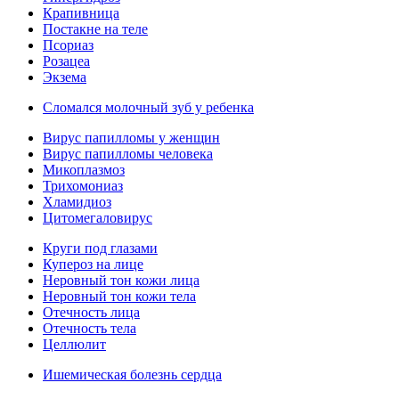
Крапивница
Постакне на теле
Псориаз
Розацеа
Экзема
Сломался молочный зуб у ребенка
Вирус папилломы у женщин
Вирус папилломы человека
Микоплазмоз
Трихомониаз
Хламидиоз
Цитомегаловирус
Круги под глазами
Купероз на лице
Неровный тон кожи лица
Неровный тон кожи тела
Отечность лица
Отечность тела
Целлюлит
Ишемическая болезнь сердца