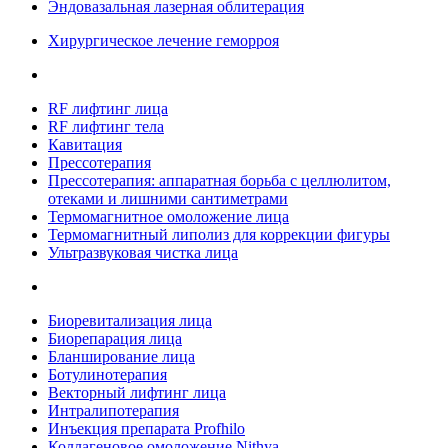
Эндовазальная лазерная облитерация
Хирургическое лечение геморроя
RF лифтинг лица
RF лифтинг тела
Кавитация
Прессотерапия
Прессотерапия: аппаратная борьба с целлюлитом,
отеками и лишними сантиметрами
Термомагнитное омоложение лица
Термомагнитный липолиз для коррекции фигуры
Ультразвуковая чистка лица
Биоревитализация лица
Биорепарация лица
Бланширование лица
Ботулинотерапия
Векторный лифтинг лица
Интралипотерапия
Инъекция препарата Profhilo
Коллагеновое омоложение Nithya