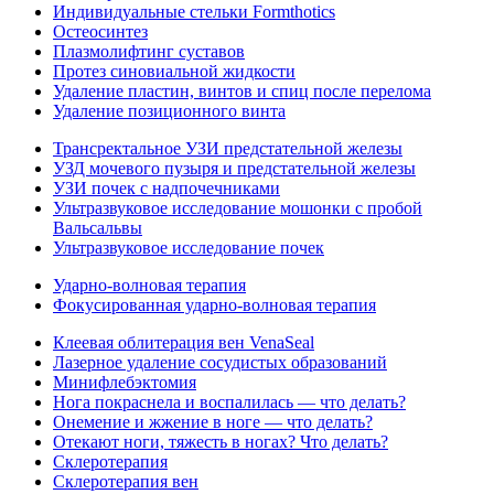
Индивидуальные стельки Formthotics
Остеосинтез
Плазмолифтинг суставов
Протез синовиальной жидкости
Удаление пластин, винтов и спиц после перелома
Удаление позиционного винта
Трансректальное УЗИ предстательной железы
УЗД мочевого пузыря и предстательной железы
УЗИ почек с надпочечниками
Ультразвуковое исследование мошонки с пробой
Вальсальвы
Ультразвуковое исследование почек
Ударно-волновая терапия
Фокусированная ударно-волновая терапия
Клеевая облитерация вен VenaSeal
Лазерное удаление сосудистых образований
Минифлебэктомия
Нога покраснела и воспалилась — что делать?
Онемение и жжение в ноге — что делать?
Отекают ноги, тяжесть в ногах? Что делать?
Склеротерапия
Склеротерапия вен