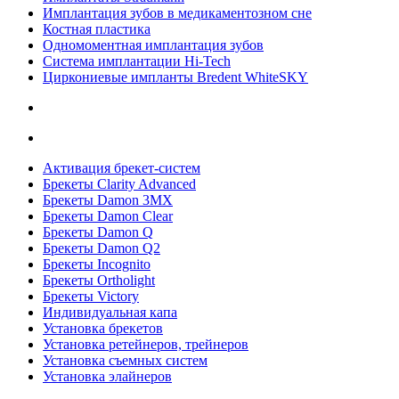
Имплантация зубов в медикаментозном сне
Костная пластика
Одномоментная имплантация зубов
Система имплантации Hi-Tech
Циркониевые импланты Bredent WhiteSKY
Активация брекет-систем
Брекеты Clarity Advanced
Брекеты Damon 3MX
Брекеты Damon Clear
Брекеты Damon Q
Брекеты Damon Q2
Брекеты Incognito
Брекеты Ortholight
Брекеты Victory
Индивидуальная капа
Установка брекетов
Установка ретейнеров, трейнеров
Установка съемных систем
Установка элайнеров