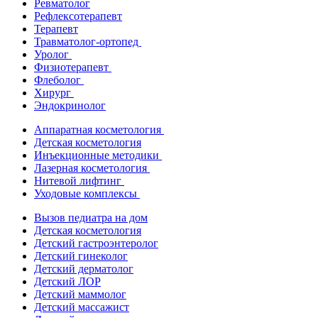
Ревматолог
Рефлексотерапевт
Терапевт
Травматолог-ортопед
Уролог
Физиотерапевт
Флеболог
Хирург
Эндокринолог
Аппаратная косметология
Детская косметология
Инъекционные методики
Лазерная косметология
Нитевой лифтинг
Уходовые комплексы
Вызов педиатра на дом
Детская косметология
Детский гастроэнтеролог
Детский гинеколог
Детский дерматолог
Детский ЛОР
Детский маммолог
Детский массажист