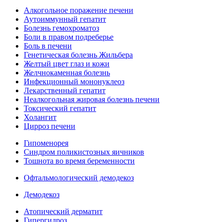
Алкогольное поражение печени
Аутоиммунный гепатит
Болезнь гемохроматоз
Боли в правом подреберье
Боль в печени
Генетическая болезнь Жильбера
Желтый цвет глаз и кожи
Желчнокаменная болезнь
Инфекционный мононуклеоз
Лекарственный гепатит
Неалкогольная жировая болезнь печени
Токсический гепатит
Холангит
Цирроз печени
Гипоменорея
Синдром поликистозных яичников
Тошнота во время беременности
Офтальмологический демодекоз
Демодекоз
Атопический дерматит
Гипергидроз