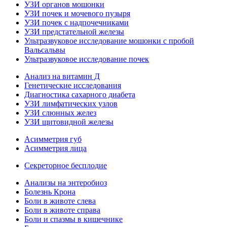
УЗИ органов мошонки
УЗИ почек и мочевого пузыря
УЗИ почек с надпочечниками
УЗИ предстательной железы
Ультразвуковое исследование мошонки с пробой
Вальсальвы
Ультразвуковое исследование почек
Анализ на витамин Д
Генетические исследования
Диагностика сахарного диабета
УЗИ лимфатических узлов
УЗИ слюнных желез
УЗИ щитовидной железы
Асимметрия губ
Асимметрия лица
Секреторное бесплодие
Анализы на энтеробиоз
Болезнь Крона
Боли в животе слева
Боли в животе справа
Боли и спазмы в кишечнике