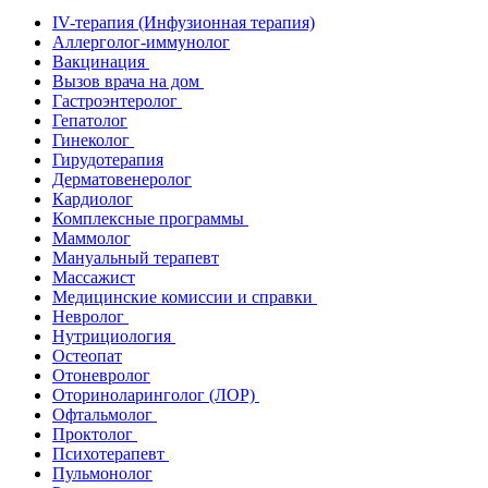
IV-терапия (Инфузионная терапия)
Аллерголог-иммунолог
Вакцинация
Вызов врача на дом
Гастроэнтеролог
Гепатолог
Гинеколог
Гирудотерапия
Дерматовенеролог
Кардиолог
Комплексные программы
Маммолог
Мануальный терапевт
Массажист
Медицинские комиссии и справки
Невролог
Нутрициология
Остеопат
Отоневролог
Оториноларинголог (ЛОР)
Офтальмолог
Проктолог
Психотерапевт
Пульмонолог