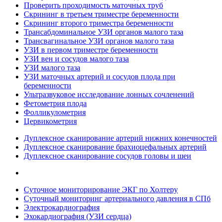
Проверить проходимость маточных труб
Скрининг в третьем триместре беременности
Скрининг второго триместра беременности
Трансабдоминальное УЗИ органов малого таза
Трансвагинальное УЗИ органов малого таза
УЗИ в первом триместре беременности
УЗИ вен и сосудов малого таза
УЗИ малого таза
УЗИ маточных артерий и сосудов плода при
беременности
Ультразвуковое исследование лонных сочленений
Фетометрия плода
Фолликулометрия
Цервикометрия
Дуплексное сканирование артерий нижних конечностей
Дуплексное сканирование брахиоцефальных артерий
Дуплексное сканирование сосудов головы и шеи
Суточное мониторирование ЭКГ по Холтеру
Суточный мониторинг артериального давления в СПб
Электрокардиография
Эхокардиография (УЗИ сердца)