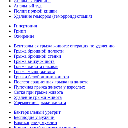
Анальная трещина
Анальный зуд
Полип прямой кишки
Удаление геморроя (геморроидэктомия)
Гипертония
Грипп
Ожирение
Вентральная грыжа живота: операция по удалению
Грыжа брюшной полости
Грыжа брюшной стенки
Грыжа внизу живота
Грыжа живота паховая
Грыжа мышц живота
Грыжи белой линии живота
Послеоперационная грыжа на животе
Пупочная грыжа живота у взрослых
Сетка при грыже живота
Удаление грыжи живота
Ущемление грыжи живота
Бактериальный уретрит
Бесплодие у мужчин
Варикоцеле у мужчин
Кандидозный уретрит у мужчин