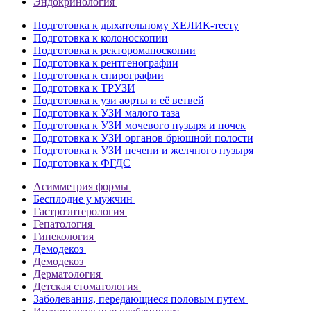
Эндокринология
Подготовка к дыхательному ХЕЛИК-тесту
Подготовка к колоноскопии
Подготовка к ректороманоскопии
Подготовка к рентгенографии
Подготовка к спирографии
Подготовка к ТРУЗИ
Подготовка к узи аорты и её ветвей
Подготовка к УЗИ малого таза
Подготовка к УЗИ мочевого пузыря и почек
Подготовка к УЗИ органов брюшной полости
Подготовка к УЗИ печени и желчного пузыря
Подготовка к ФГДС
Асимметрия формы
Бесплодие у мужчин
Гастроэнтерология
Гепатология
Гинекология
Демодекоз
Демодекоз
Дерматология
Детская стоматология
Заболевания, передающиеся половым путем