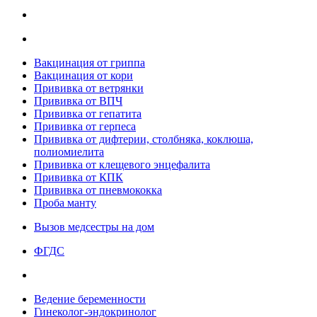
Вакцинация от гриппа
Вакцинация от кори
Прививка от ветрянки
Прививка от ВПЧ
Прививка от гепатита
Прививка от герпеса
Прививка от дифтерии, столбняка, коклюша,
полиомиелита
Прививка от клещевого энцефалита
Прививка от КПК
Прививка от пневмококка
Проба манту
Вызов медсестры на дом
ФГДС
Ведение беременности
Гинеколог-эндокринолог