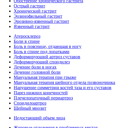
Обострение хронического гастрита
Острый гастрит
Хронический гастрит
Эозинофильный гастрит
Эрозивно-язвенный гастрит
Язвенный гастрит
Атеросклероз
Боли в спине
Боль в пояснице, отдающая в ногу
Боль в спине под лопатками
Деформирующий артроз суставов
Деформирующий спондилез
Лечение боли в ногах
Лечение головной боли
Мануальная терапия при грыже
Мануальная терапия шейного отдела позвоночника
Нарушение симметрии костей таза и его суставов
Парез нижних конечностей
Плечелопаточный периартроз
Спондилоартроз
Шейный миозит
Недостающий объем лица
Жировые отложения в проблемных местах