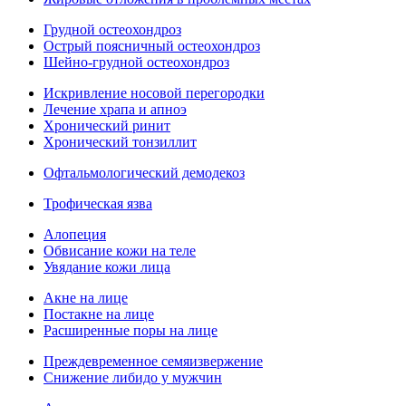
Грудной остеохондроз
Острый поясничный остеохондроз
Шейно-грудной остеохондроз
Искривление носовой перегородки
Лечение храпа и апноэ
Хронический ринит
Хронический тонзиллит
Офтальмологический демодекоз
Трофическая язва
Алопеция
Обвисание кожи на теле
Увядание кожи лица
Акне на лице
Постакне на лице
Расширенные поры на лице
Преждевременное семяизвержение
Снижение либидо у мужчин