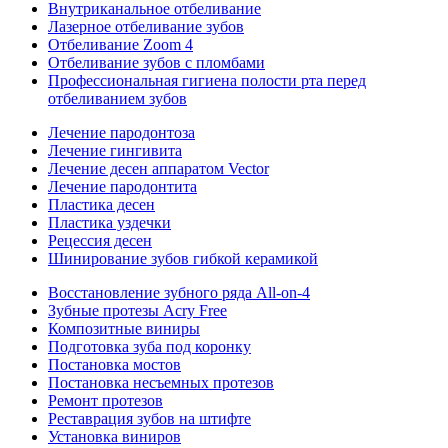
Внутриканальное отбеливание
Лазерное отбеливание зубов
Отбеливание Zoom 4
Отбеливание зубов с пломбами
Профессиональная гигиена полости рта перед
отбеливанием зубов
Лечение пародонтоза
Лечение гингивита
Лечение десен аппаратом Vector
Лечение пародонтита
Пластика десен
Пластика уздечки
Рецессия десен
Шинирование зубов гибкой керамикой
Восстановление зубного ряда All‑on‑4
Зубные протезы Acry Free
Композитные виниры
Подготовка зуба под коронку
Постановка мостов
Постановка несъемных протезов
Ремонт протезов
Реставрация зубов на штифте
Установка виниров