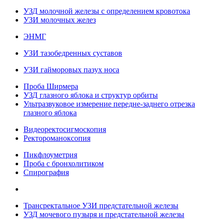
УЗД молочной железы с определением кровотока
УЗИ молочных желез
ЭНМГ
УЗИ тазобедренных суставов
УЗИ гайморовых пазух носа
Проба Ширмера
УЗД глазного яблока и структур орбиты
Ультразвуковое измерение передне-заднего отрезка
глазного яблока
Видеоректосигмоскопия
Ректороманоксопия
Пикфлоуметрия
Проба с бронхолитиком
Спирография
Трансректальное УЗИ предстательной железы
УЗД мочевого пузыря и предстательной железы