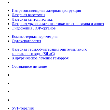
Интратонзиллярная лазерная деструкция
Лазерная вазотомия
Лазерная септопластика
Лазерная увулопалатопластика: лечение храпа и апноэ
Эндоскопия ЛОР-органов
Компьютерная периметрия
Ортокератология
Лазерная термооблитерация эпителиального
копчикового хода (SiLaC)
Хирургическое лечение геморроя
Осознанное питание
SVF-терапия