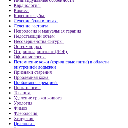
Индивидуальные особенности
Кардиология
Кариес
Коренные зубы
Лечение боли в ногах
Лечение гастрита
Неврология и мануальная терапия
Недостающий объем
Несовершенства фигуры
Остеохондроз
Оториноларинголог (ЛОР)
Офтальмология
Потемнение кожи (коричневые пятна) в области
внутренней лодыжки
Признаки старения
Проблемная кожа
Проблемы с эрекцией
Проктология
Терапия
Удаление грыжи живота
Урология
Фимоз
Флебология
Хирургия
Целлюлит