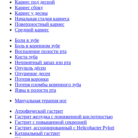
Кариес под десной
Кариес сбоку
Кариес у десны
Начальная стадия кариеса
Поверхностный кариес
Средний кариес
Боли в зубе
Боль в коренном зубе
Воспаление полости рта
Киста зуба
Неприятный запах изо рта
Опухоль дёсен
Опущение десен
Потеря коронки
Потеря пломбы коренного зуба
Язвы в полости рта
Мануальная терапия ног
Атрофический гастрит
Гастрит желудка с пониженной кислотностью
Гастрит с повышенной секрецией
Гастрит, ассоциированный с Helicobacter Pylori
Катаральный гастрит