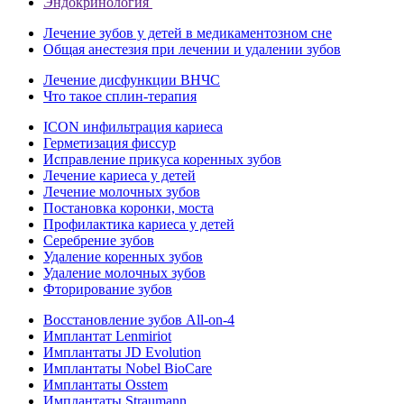
Эндокринология
Лечение зубов у детей в медикаментозном сне
Общая анестезия при лечении и удалении зубов
Лечение дисфункции ВНЧС
Что такое сплин-терапия
ICON инфильтрация кариеса
Герметизация фиссур
Исправление прикуса коренных зубов
Лечение кариеса у детей
Лечение молочных зубов
Постановка коронки, моста
Профилактика кариеса у детей
Серебрение зубов
Удаление коренных зубов
Удаление молочных зубов
Фторирование зубов
Восстановление зубов All‑on‑4
Имплантат Lenmiriot
Имплантаты JD Evolution
Имплантаты Nobel BioСare
Имплантаты Osstem
Имплантаты Straumann