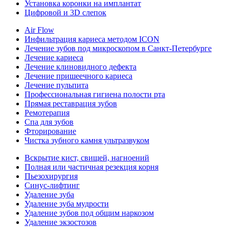
Установка коронки на имплантат
Цифровой и 3D слепок
Air Flow
Инфильтрация кариеса методом ICON
Лечение зубов под микроскопом в Санкт-Петербурге
Лечение кариеса
Лечение клиновидного дефекта
Лечение пришеечного кариеса
Лечение пульпита
Профессиональная гигиена полости рта
Прямая реставрация зубов
Ремотерапия
Спа для зубов
Фторирование
Чистка зубного камня ультразвуком
Вскрытие кист, свищей, нагноений
Полная или частичная резекция корня
Пьезохирургия
Синус-лифтинг
Удаление зуба
Удаление зуба мудрости
Удаление зубов под общим наркозом
Удаление экзостозов