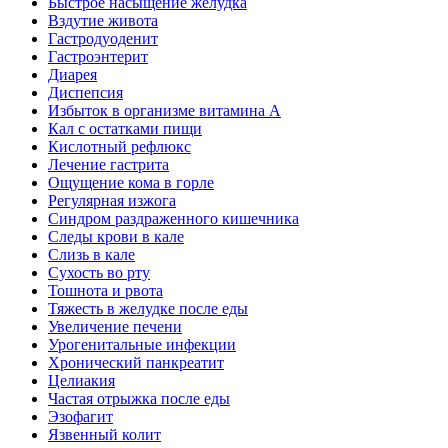
Быстрое насыщение желудка
Вздутие живота
Гастродуоденит
Гастроэнтерит
Диарея
Диспепсия
Избыток в организме витамина А
Кал с остатками пищи
Кислотный рефлюкс
Лечение гастрита
Ощущение кома в горле
Регулярная изжога
Синдром раздраженного кишечника
Следы крови в кале
Слизь в кале
Сухость во рту
Тошнота и рвота
Тяжесть в желудке после еды
Увеличение печени
Урогенитальные инфекции
Хронический панкреатит
Целиакия
Частая отрыжка после еды
Эзофагит
Язвенный колит