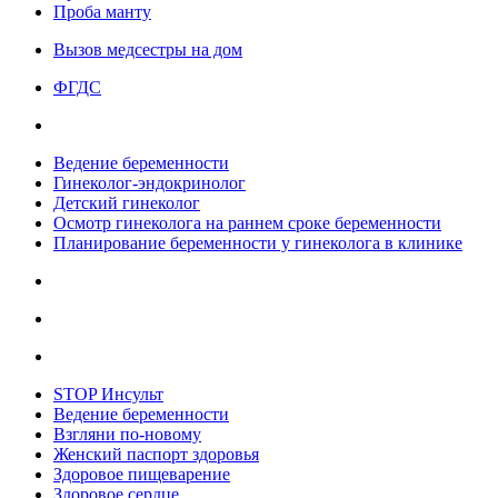
Проба манту
Вызов медсестры на дом
ФГДС
Ведение беременности
Гинеколог-эндокринолог
Детский гинеколог
Осмотр гинеколога на раннем сроке беременности
Планирование беременности у гинеколога в клинике
STOP Инсульт
Ведение беременности
Взгляни по-новому
Женский паспорт здоровья
Здоровое пищеварение
Здоровое сердце