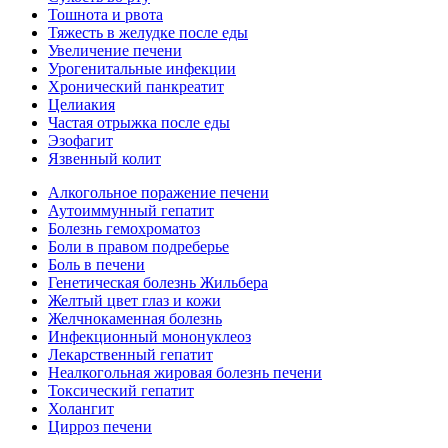
Тошнота и рвота
Тяжесть в желудке после еды
Увеличение печени
Урогенитальные инфекции
Хронический панкреатит
Целиакия
Частая отрыжка после еды
Эзофагит
Язвенный колит
Алкогольное поражение печени
Аутоиммунный гепатит
Болезнь гемохроматоз
Боли в правом подреберье
Боль в печени
Генетическая болезнь Жильбера
Желтый цвет глаз и кожи
Желчнокаменная болезнь
Инфекционный мононуклеоз
Лекарственный гепатит
Неалкогольная жировая болезнь печени
Токсический гепатит
Холангит
Цирроз печени