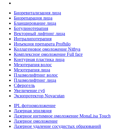
Биоревитализация лица
Биорепарация лица
Бланширование лица
Ботулинотерапия
Векторный лифтинг лица
Интралипотерапия
Инъекция препарата Profhilo
Коллагеновое омоложение Nithya
Комплексное омоложение Full face
Контурная пластика лица
Мезотерапия волос
Мезотерапия лица
Плазмолифтинг волос
Плазмолифтинг лица
Сферогель
Увеличение губ
Экзопротектор Novacutan
IPL фотоомоложение
Лазерная эпиляция
Лазерное интимное омоложение MonaLisa Touch
Лазерное омоложение
Лазерное удаление сосудистых образований