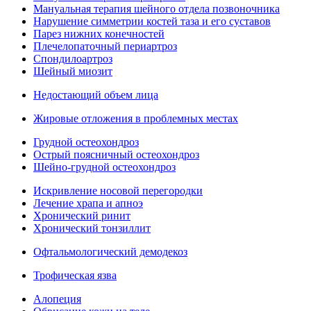
Мануальная терапия шейного отдела позвоночника
Нарушение симметрии костей таза и его суставов
Парез нижних конечностей
Плечелопаточный периартроз
Спондилоартроз
Шейный миозит
Недостающий объем лица
Жировые отложения в проблемных местах
Грудной остеохондроз
Острый поясничный остеохондроз
Шейно-грудной остеохондроз
Искривление носовой перегородки
Лечение храпа и апноэ
Хронический ринит
Хронический тонзиллит
Офтальмологический демодекоз
Трофическая язва
Алопеция