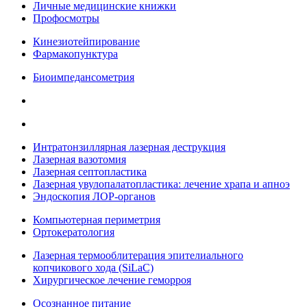
Личные медицинские книжки
Профосмотры
Кинезиотейпирование
Фармакопунктура
Биоимпедансометрия
Интратонзиллярная лазерная деструкция
Лазерная вазотомия
Лазерная септопластика
Лазерная увулопалатопластика: лечение храпа и апноэ
Эндоскопия ЛОР-органов
Компьютерная периметрия
Ортокератология
Лазерная термооблитерация эпителиального
копчикового хода (SiLaC)
Хирургическое лечение геморроя
Осознанное питание