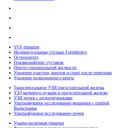
SVF-терапия
Индивидуальные стельки Formthotics
Остеосинтез
Плазмолифтинг суставов
Протез синовиальной жидкости
Удаление пластин, винтов и спиц после перелома
Удаление позиционного винта
Трансректальное УЗИ предстательной железы
УЗД мочевого пузыря и предстательной железы
УЗИ почек с надпочечниками
Ультразвуковое исследование мошонки с пробой
Вальсальвы
Ультразвуковое исследование почек
Ударно-волновая терапия