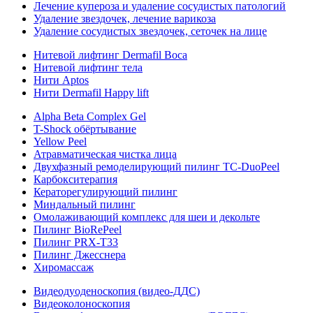
Лечение купероза и удаление сосудистых патологий
Удаление звездочек, лечение варикоза
Удаление сосудистых звездочек, сеточек на лице
Нитевой лифтинг Dermafil Boca
Нитевой лифтинг тела
Нити Aptos
Нити Dermafil Happy lift
Alpha Beta Complex Gel
T-Shock обёртывание
Yellow Peel
Атравматическая чистка лица
Двухфазный ремоделирующий пилинг TC-DuoPeel
Карбокситерапия
Кераторегулирующий пилинг
Миндальный пилинг
Омолаживающий комплекс для шеи и декольте
Пилинг BioRePeel
Пилинг PRX-T33
Пилинг Джесснера
Хиромассаж
Видеодуоденоскопия (видео-ДДС)
Видеоколоноскопия