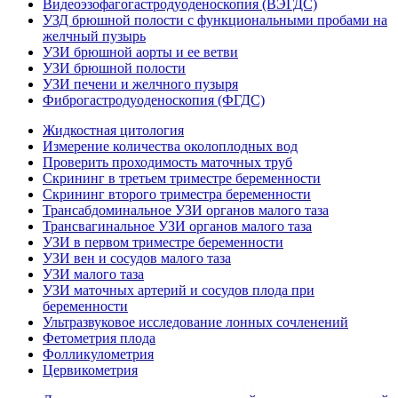
Видеоэзофагогастродуоденоскопия (ВЭГДС)
УЗД брюшной полости с функциональными пробами на
желчный пузырь
УЗИ брюшной аорты и ее ветви
УЗИ брюшной полости
УЗИ печени и желчного пузыря
Фиброгастродуоденоскопия (ФГДС)
Жидкостная цитология
Измерение количества околоплодных вод
Проверить проходимость маточных труб
Скрининг в третьем триместре беременности
Скрининг второго триместра беременности
Трансабдоминальное УЗИ органов малого таза
Трансвагинальное УЗИ органов малого таза
УЗИ в первом триместре беременности
УЗИ вен и сосудов малого таза
УЗИ малого таза
УЗИ маточных артерий и сосудов плода при
беременности
Ультразвуковое исследование лонных сочленений
Фетометрия плода
Фолликулометрия
Цервикометрия