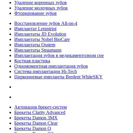
Удаление коренных зубов
Удаление молочных зубов
Фторирование зубов
Восстановление зубов All‑on‑4
Имплантат Lenmiriot
Имплантаты JD Evolution
Имплантаты Nobel BioСare
Имплантаты Osstem
Имплантаты Straumann
Имплантация зубов в медикаментозном сне
Костная пластика
Одномоментная имплантация зубов
Система имплантации Hi-Tech
Циркониевые импланты Bredent WhiteSKY
Активация брекет-систем
Брекеты Clarity Advanced
Брекеты Damon 3MX
Брекеты Damon Clear
Брекеты Damon Q