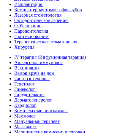
Имплантация
Компьютерная томография зубов
Лазерная стоматология
Ортодонтическое лечение
Отбеливание
Пародонтология
Протезирование
Терапевтическая стоматология
Хирургия
IV-терапия (Инфузионная терапия)
Аллерголог-иммунолог
Вакцинация
Вызов врача на дом
Гастроэнтеролог
Гепатолог
Гинеколог
Гирудотерапия
Дерматовенеролог
Кардиолог
Комплексные программы
Маммолог
Мануальный терапевт
Массажист
Медицинские комиссии и справки