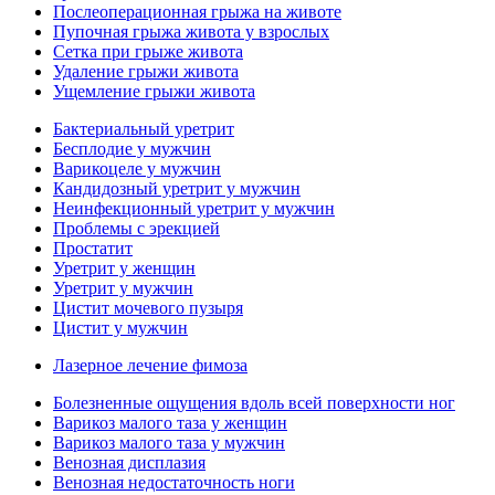
Послеоперационная грыжа на животе
Пупочная грыжа живота у взрослых
Сетка при грыже живота
Удаление грыжи живота
Ущемление грыжи живота
Бактериальный уретрит
Бесплодие у мужчин
Варикоцеле у мужчин
Кандидозный уретрит у мужчин
Неинфекционный уретрит у мужчин
Проблемы с эрекцией
Простатит
Уретрит у женщин
Уретрит у мужчин
Цистит мочевого пузыря
Цистит у мужчин
Лазерное лечение фимоза
Болезненные ощущения вдоль всей поверхности ног
Варикоз малого таза у женщин
Варикоз малого таза у мужчин
Венозная дисплазия
Венозная недостаточность ноги