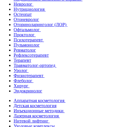
Невролог
Нутрициология
Остеопат
Отоневролог
Оториноларинголог (ЛОР)
Офтальмолог
Проктолог
Психотерапевт
Пульмонолог
Ревматолог
Рефлексотерапевт
Терапевт
Травматолог-ортопед
Уролог
Физиотерапевт
Флеболог
Хирург
Эндокринолог
Аппаратная косметология
Детская косметология
Инъекционные методики
Лазерная косметология
Нитевой лифтинг
Уходовые комплексы