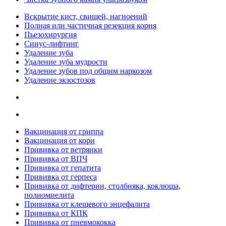
Вскрытие кист, свищей, нагноений
Полная или частичная резекция корня
Пьезохирургия
Синус-лифтинг
Удаление зуба
Удаление зуба мудрости
Удаление зубов под общим наркозом
Удаление экзостозов
Вакцинация от гриппа
Вакцинация от кори
Прививка от ветрянки
Прививка от ВПЧ
Прививка от гепатита
Прививка от герпеса
Прививка от дифтерии, столбняка, коклюша,
полиомиелита
Прививка от клещевого энцефалита
Прививка от КПК
Прививка от пневмококка