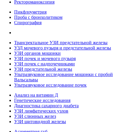
Ректороманоксопия
Пикфлоуметрия
Проба с бронхолитиком
Спирография
Трансректальное УЗИ предстательной железы
УЗД мочевого пузыря и предстательной железы
УЗИ органов мошонки
УЗИ почек и мочевого пузыря
УЗИ почек с надпочечниками
УЗИ предстательной железы
Ультразвуковое исследование мошонки с пробой
Вальсальвы
Ультразвуковое исследование почек
Анализ на витамин Д
Генетические исследования
Диагностика сахарного диабета
УЗИ лимфатических узлов
УЗИ слюнных желез
УЗИ щитовидной железы
Асимметрия губ