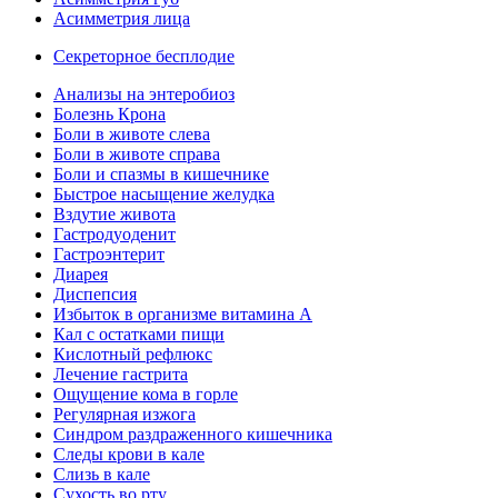
Асимметрия лица
Секреторное бесплодие
Анализы на энтеробиоз
Болезнь Крона
Боли в животе слева
Боли в животе справа
Боли и спазмы в кишечнике
Быстрое насыщение желудка
Вздутие живота
Гастродуоденит
Гастроэнтерит
Диарея
Диспепсия
Избыток в организме витамина А
Кал с остатками пищи
Кислотный рефлюкс
Лечение гастрита
Ощущение кома в горле
Регулярная изжога
Синдром раздраженного кишечника
Следы крови в кале
Слизь в кале
Сухость во рту