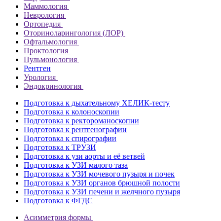
Маммология
Неврология
Ортопедия
Оториноларингология (ЛОР)
Офтальмология
Проктология
Пульмонология
Рентген
Урология
Эндокринология
Подготовка к дыхательному ХЕЛИК-тесту
Подготовка к колоноскопии
Подготовка к ректороманоскопии
Подготовка к рентгенографии
Подготовка к спирографии
Подготовка к ТРУЗИ
Подготовка к узи аорты и её ветвей
Подготовка к УЗИ малого таза
Подготовка к УЗИ мочевого пузыря и почек
Подготовка к УЗИ органов брюшной полости
Подготовка к УЗИ печени и желчного пузыря
Подготовка к ФГДС
Асимметрия формы