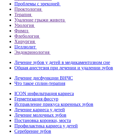
Проблемы с эрекцией
Проктология
Терапия
Удаление грыжи живота
Урология
Фимоз
Флебология
Хирургия
Целлюлит
Эндокринология
Лечение зубов у детей в медикаментозном сне
Общая анестезия при лечении и удалении зубов
Лечение дисфункции ВНЧС
Что такое сплин-терапия
ICON инфильтрация кариеса
Герметизация фиссур
Исправление прикуса коренных зубов
Лечение кариеса у детей
Лечение молочных зубов
Постановка коронки, моста
Профилактика кариеса у детей
Серебрение зубов