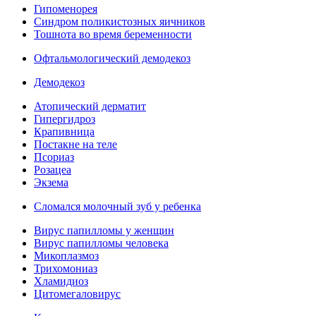
Гипоменорея
Синдром поликистозных яичников
Тошнота во время беременности
Офтальмологический демодекоз
Демодекоз
Атопический дерматит
Гипергидроз
Крапивница
Постакне на теле
Псориаз
Розацеа
Экзема
Сломался молочный зуб у ребенка
Вирус папилломы у женщин
Вирус папилломы человека
Микоплазмоз
Трихомониаз
Хламидиоз
Цитомегаловирус