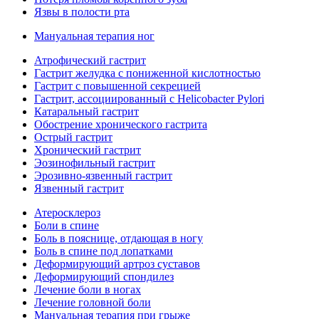
Язвы в полости рта
Мануальная терапия ног
Атрофический гастрит
Гастрит желудка с пониженной кислотностью
Гастрит с повышенной секрецией
Гастрит, ассоциированный с Helicobacter Pylori
Катаральный гастрит
Обострение хронического гастрита
Острый гастрит
Хронический гастрит
Эозинофильный гастрит
Эрозивно-язвенный гастрит
Язвенный гастрит
Атеросклероз
Боли в спине
Боль в пояснице, отдающая в ногу
Боль в спине под лопатками
Деформирующий артроз суставов
Деформирующий спондилез
Лечение боли в ногах
Лечение головной боли
Мануальная терапия при грыже