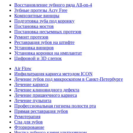
Восстановление зубного ряда All‑on‑4
Зубные протезы Acry Free
Композитные виниры
Подготовка зуба под коронку
Постановка мостов
Постановка несъемных протезов
Ремонт протезов
Реставрация зубов на штифте
Установка виниров
Установка коронки на имплантат
Цифровой и 3D слепок
Air Flow
Инфильтрация кариеса методом ICON
Лечение зубов под микроскопом в Санкт-Петербурге
Лечение кариеса
Лечение клиновидного дефекта
Лечение пришеечного кариеса
Лечение пульпита
Профессиональная гигиена полости рта
Прямая реставрация зубов
Ремотерапия
Спа для зубов
Фторирование
Чистка зубного камня ультразвуком