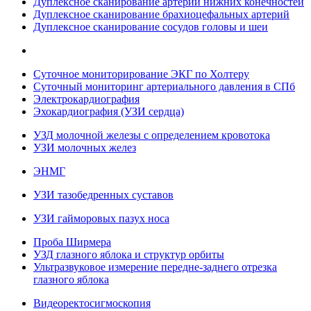
Дуплексное сканирование артерий нижних конечностей
Дуплексное сканирование брахиоцефальных артерий
Дуплексное сканирование сосудов головы и шеи
Суточное мониторирование ЭКГ по Холтеру
Суточный мониторинг артериального давления в СПб
Электрокардиография
Эхокардиография (УЗИ сердца)
УЗД молочной железы с определением кровотока
УЗИ молочных желез
ЭНМГ
УЗИ тазобедренных суставов
УЗИ гайморовых пазух носа
Проба Ширмера
УЗД глазного яблока и структур орбиты
Ультразвуковое измерение передне-заднего отрезка
глазного яблока
Видеоректосигмоскопия