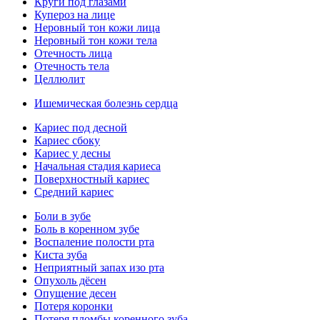
Круги под глазами
Купероз на лице
Неровный тон кожи лица
Неровный тон кожи тела
Отечность лица
Отечность тела
Целлюлит
Ишемическая болезнь сердца
Кариес под десной
Кариес сбоку
Кариес у десны
Начальная стадия кариеса
Поверхностный кариес
Средний кариес
Боли в зубе
Боль в коренном зубе
Воспаление полости рта
Киста зуба
Неприятный запах изо рта
Опухоль дёсен
Опущение десен
Потеря коронки
Потеря пломбы коренного зуба