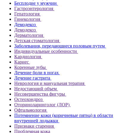
Бесплодие у мужчин
Гастроэнтерология
Гепатология
Гинекология
Демодекоз
Демодекоз
Дерматология
Детская стоматология
Заболевания, передающиеся половым путем
Индивидуальные особенности
Кардиология
Кариес
Коренные зубы
Лечение боли в ногах
Лечение гастрита
Неврология и мануальная терапия
Недостающий объем
Несовершенства фигуры
Остеохондроз
Оториноларинголог (ЛОР)
Офтальмология
Потемнение кожи (коричневые пятна) в области
внутренней лодыжки
Признаки старения
Проблемная кожа