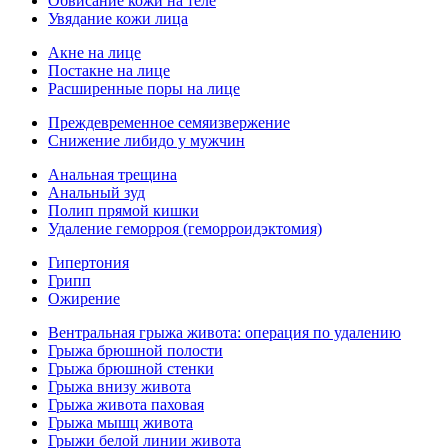
Обвисание кожи на теле
Увядание кожи лица
Акне на лице
Постакне на лице
Расширенные поры на лице
Преждевременное семяизвержение
Снижение либидо у мужчин
Анальная трещина
Анальный зуд
Полип прямой кишки
Удаление геморроя (геморроидэктомия)
Гипертония
Грипп
Ожирение
Вентральная грыжа живота: операция по удалению
Грыжа брюшной полости
Грыжа брюшной стенки
Грыжа внизу живота
Грыжа живота паховая
Грыжа мышц живота
Грыжи белой линии живота