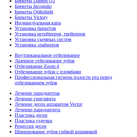
Брекеты Damon Q2
Брекеты Incognito
Брекеты Ortholight
Брекеты Victory
Индивидуальная капа
Установка брекетов
Установка ретейнеров, трейнеров
Установка съемных систем
Установка элайнеров
Внутриканальное отбеливание
Лазерное отбеливание зубов
Отбеливание Zoom 4
Отбеливание зубов с пломбами
Профессиональная гигиена полости рта перед
отбеливанием зубов
Лечение пародонтоза
Лечение гингивита
Лечение десен аппаратом Vector
Лечение пародонтита
Пластика десен
Пластика уздечки
Рецессия десен
Шинирование зубов гибкой керамикой