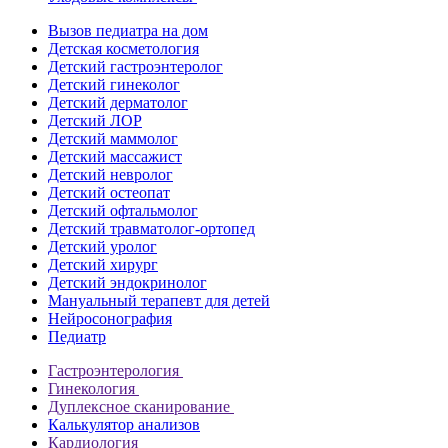
Вызов педиатра на дом
Детская косметология
Детский гастроэнтеролог
Детский гинеколог
Детский дерматолог
Детский ЛОР
Детский маммолог
Детский массажист
Детский невролог
Детский остеопат
Детский офтальмолог
Детский травматолог-ортопед
Детский уролог
Детский хирург
Детский эндокринолог
Мануальный терапевт для детей
Нейросонография
Педиатр
Гастроэнтерология
Гинекология
Дуплексное сканирование
Калькулятор анализов
Кардиология