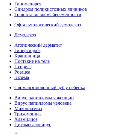
Гипоменорея
Синдром поликистозных яичников
Тошнота во время беременности
Офтальмологический демодекоз
Демодекоз
Атопический дерматит
Гипергидроз
Крапивница
Постакне на теле
Псориаз
Розацеа
Экзема
Сломался молочный зуб у ребенка
Вирус папилломы у женщин
Вирус папилломы человека
Микоплазмоз
Трихомониаз
Хламидиоз
Цитомегаловирус