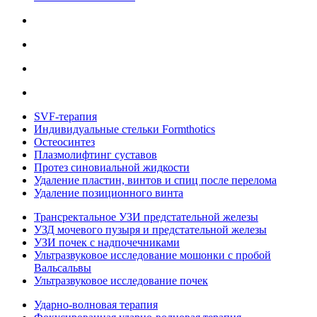
SVF-терапия
Индивидуальные стельки Formthotics
Остеосинтез
Плазмолифтинг суставов
Протез синовиальной жидкости
Удаление пластин, винтов и спиц после перелома
Удаление позиционного винта
Трансректальное УЗИ предстательной железы
УЗД мочевого пузыря и предстательной железы
УЗИ почек с надпочечниками
Ультразвуковое исследование мошонки с пробой
Вальсальвы
Ультразвуковое исследование почек
Ударно-волновая терапия