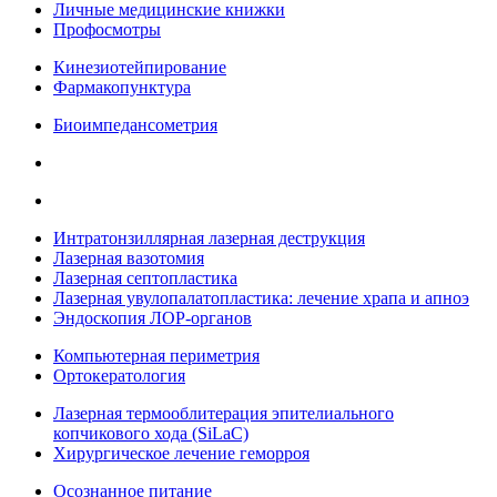
Личные медицинские книжки
Профосмотры
Кинезиотейпирование
Фармакопунктура
Биоимпедансометрия
Интратонзиллярная лазерная деструкция
Лазерная вазотомия
Лазерная септопластика
Лазерная увулопалатопластика: лечение храпа и апноэ
Эндоскопия ЛОР-органов
Компьютерная периметрия
Ортокератология
Лазерная термооблитерация эпителиального
копчикового хода (SiLaC)
Хирургическое лечение геморроя
Осознанное питание