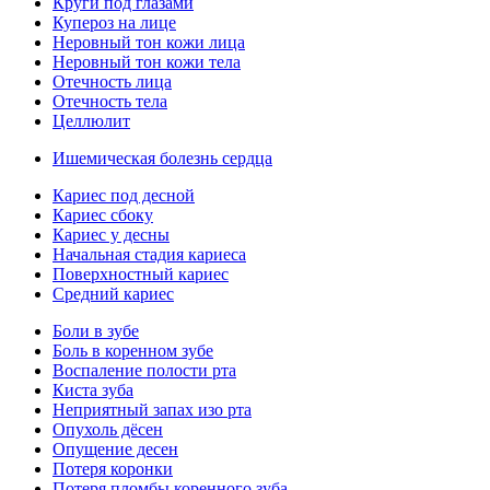
Круги под глазами
Купероз на лице
Неровный тон кожи лица
Неровный тон кожи тела
Отечность лица
Отечность тела
Целлюлит
Ишемическая болезнь сердца
Кариес под десной
Кариес сбоку
Кариес у десны
Начальная стадия кариеса
Поверхностный кариес
Средний кариес
Боли в зубе
Боль в коренном зубе
Воспаление полости рта
Киста зуба
Неприятный запах изо рта
Опухоль дёсен
Опущение десен
Потеря коронки
Потеря пломбы коренного зуба