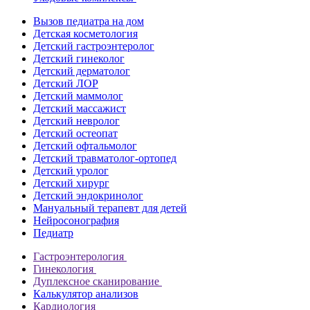
Вызов педиатра на дом
Детская косметология
Детский гастроэнтеролог
Детский гинеколог
Детский дерматолог
Детский ЛОР
Детский маммолог
Детский массажист
Детский невролог
Детский остеопат
Детский офтальмолог
Детский травматолог-ортопед
Детский уролог
Детский хирург
Детский эндокринолог
Мануальный терапевт для детей
Нейросонография
Педиатр
Гастроэнтерология
Гинекология
Дуплексное сканирование
Калькулятор анализов
Кардиология