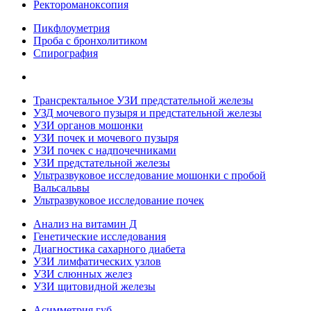
Ректороманоксопия
Пикфлоуметрия
Проба с бронхолитиком
Спирография
Трансректальное УЗИ предстательной железы
УЗД мочевого пузыря и предстательной железы
УЗИ органов мошонки
УЗИ почек и мочевого пузыря
УЗИ почек с надпочечниками
УЗИ предстательной железы
Ультразвуковое исследование мошонки с пробой
Вальсальвы
Ультразвуковое исследование почек
Анализ на витамин Д
Генетические исследования
Диагностика сахарного диабета
УЗИ лимфатических узлов
УЗИ слюнных желез
УЗИ щитовидной железы
Асимметрия губ