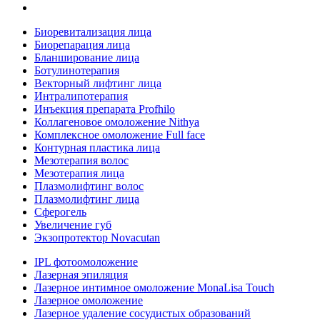
Биоревитализация лица
Биорепарация лица
Бланширование лица
Ботулинотерапия
Векторный лифтинг лица
Интралипотерапия
Инъекция препарата Profhilo
Коллагеновое омоложение Nithya
Комплексное омоложение Full face
Контурная пластика лица
Мезотерапия волос
Мезотерапия лица
Плазмолифтинг волос
Плазмолифтинг лица
Сферогель
Увеличение губ
Экзопротектор Novacutan
IPL фотоомоложение
Лазерная эпиляция
Лазерное интимное омоложение MonaLisa Touch
Лазерное омоложение
Лазерное удаление сосудистых образований