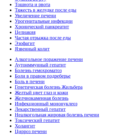
Тошнота и рвота
Тяжесть в желудке после еды
Увеличение печени
Урогенитальные инфекции
Хронический панкреатит
Целиакия
Частая отрыжка после еды
Эзофагит
Язвенный колит
Алкогольное поражение печени
Аутоиммунный гепатит
Болезнь гемохроматоз
Боли в правом подреберье
Боль в печени
Генетическая болезнь Жильбера
Желтый цвет глаз и кожи
Желчнокаменная болезнь
Инфекционный мононуклеоз
Лекарственный гепатит
Неалкогольная жировая болезнь печени
Токсический гепатит
Холангит
Цирроз печени