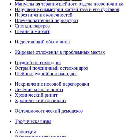
Мануальная терапия шейного отдела позвоночника
Нарушение симметрии костей таза и его суставов
Парез нижних конечностей
Плечелопаточный периартроз
Спондилоартроз
Шейный миозит
Недостающий объем лица
Жировые отложения в проблемных местах
Грудной остеохондроз
Острый поясничный остеохондроз
Шейно-грудной остеохондроз
Искривление носовой перегородки
Лечение храпа и апноэ
Хронический ринит
Хронический тонзиллит
Офтальмологический демодекоз
Трофическая язва
Алопеция