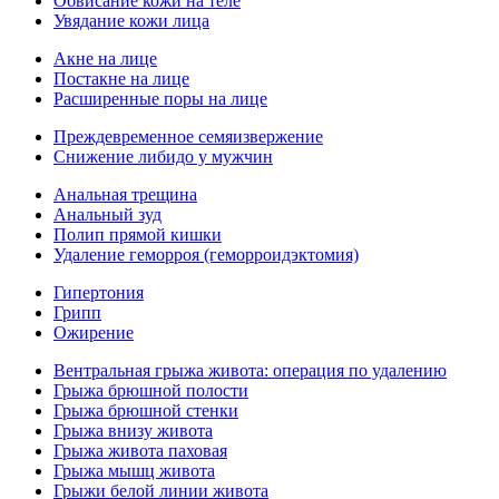
Обвисание кожи на теле
Увядание кожи лица
Акне на лице
Постакне на лице
Расширенные поры на лице
Преждевременное семяизвержение
Снижение либидо у мужчин
Анальная трещина
Анальный зуд
Полип прямой кишки
Удаление геморроя (геморроидэктомия)
Гипертония
Грипп
Ожирение
Вентральная грыжа живота: операция по удалению
Грыжа брюшной полости
Грыжа брюшной стенки
Грыжа внизу живота
Грыжа живота паховая
Грыжа мышц живота
Грыжи белой линии живота