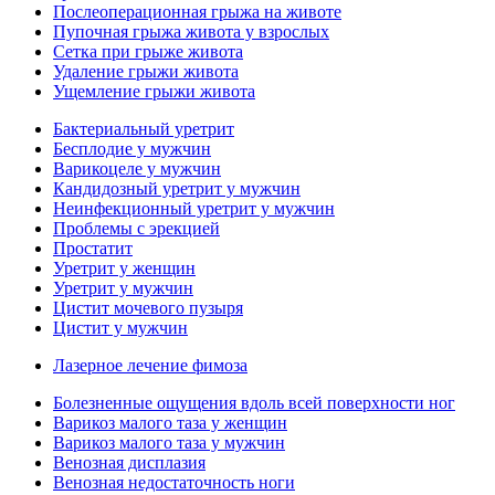
Послеоперационная грыжа на животе
Пупочная грыжа живота у взрослых
Сетка при грыже живота
Удаление грыжи живота
Ущемление грыжи живота
Бактериальный уретрит
Бесплодие у мужчин
Варикоцеле у мужчин
Кандидозный уретрит у мужчин
Неинфекционный уретрит у мужчин
Проблемы с эрекцией
Простатит
Уретрит у женщин
Уретрит у мужчин
Цистит мочевого пузыря
Цистит у мужчин
Лазерное лечение фимоза
Болезненные ощущения вдоль всей поверхности ног
Варикоз малого таза у женщин
Варикоз малого таза у мужчин
Венозная дисплазия
Венозная недостаточность ноги