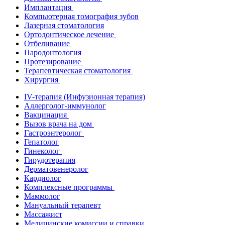
Имплантация
Компьютерная томография зубов
Лазерная стоматология
Ортодонтическое лечение
Отбеливание
Пародонтология
Протезирование
Терапевтическая стоматология
Хирургия
IV-терапия (Инфузионная терапия)
Аллерголог-иммунолог
Вакцинация
Вызов врача на дом
Гастроэнтеролог
Гепатолог
Гинеколог
Гирудотерапия
Дерматовенеролог
Кардиолог
Комплексные программы
Маммолог
Мануальный терапевт
Массажист
Медицинские комиссии и справки