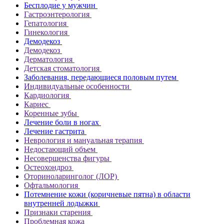
Бесплодие у мужчин
Гастроэнтерология
Гепатология
Гинекология
Демодекоз
Демодекоз
Дерматология
Детская стоматология
Заболевания, передающиеся половым путем
Индивидуальные особенности
Кардиология
Кариес
Коренные зубы
Лечение боли в ногах
Лечение гастрита
Неврология и мануальная терапия
Недостающий объем
Несовершенства фигуры
Остеохондроз
Оториноларинголог (ЛОР)
Офтальмология
Потемнение кожи (коричневые пятна) в области
внутренней лодыжки
Признаки старения
Проблемная кожа