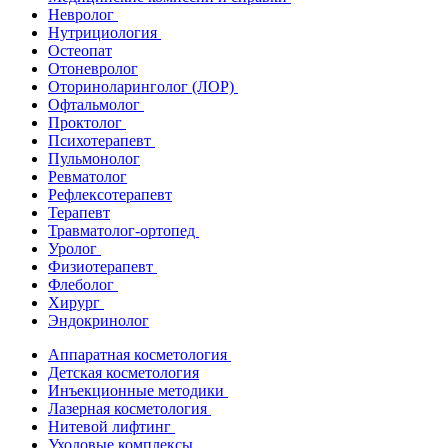
Невролог
Нутрициология
Остеопат
Отоневролог
Оториноларинголог (ЛОР)
Офтальмолог
Проктолог
Психотерапевт
Пульмонолог
Ревматолог
Рефлексотерапевт
Терапевт
Травматолог-ортопед
Уролог
Физиотерапевт
Флеболог
Хирург
Эндокринолог
Аппаратная косметология
Детская косметология
Инъекционные методики
Лазерная косметология
Нитевой лифтинг
Уходовые комплексы