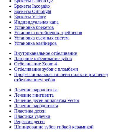
Брекеты Damon Q2
Брекеты Incognito
Брекеты Ortholight
Брекеты Victory
Индивидуальная капа
Установка брекетов
Установка ретейнеров, трейнеров
Установка съемных систем
Установка элайнеров
Внутриканальное отбеливание
Лазерное отбеливание зубов
Отбеливание Zoom 4
Отбеливание зубов с пломбами
Профессиональная гигиена полости рта перед
отбеливанием зубов
Лечение пародонтоза
Лечение гингивита
Лечение десен аппаратом Vector
Лечение пародонтита
Пластика десен
Пластика уздечки
Рецессия десен
Шинирование зубов гибкой керамикой