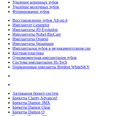
Удаление коренных зубов
Удаление молочных зубов
Фторирование зубов
Восстановление зубов All‑on‑4
Имплантат Lenmiriot
Имплантаты JD Evolution
Имплантаты Nobel BioСare
Имплантаты Osstem
Имплантаты Straumann
Имплантация зубов в медикаментозном сне
Костная пластика
Одномоментная имплантация зубов
Система имплантации Hi-Tech
Циркониевые импланты Bredent WhiteSKY
Активация брекет-систем
Брекеты Clarity Advanced
Брекеты Damon 3MX
Брекеты Damon Clear
Брекеты Damon Q