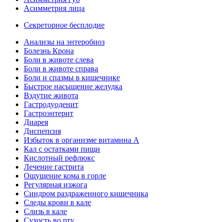
Асимметрия лица
Секреторное бесплодие
Анализы на энтеробиоз
Болезнь Крона
Боли в животе слева
Боли в животе справа
Боли и спазмы в кишечнике
Быстрое насыщение желудка
Вздутие живота
Гастродуоденит
Гастроэнтерит
Диарея
Диспепсия
Избыток в организме витамина А
Кал с остатками пищи
Кислотный рефлюкс
Лечение гастрита
Ощущение кома в горле
Регулярная изжога
Синдром раздраженного кишечника
Следы крови в кале
Слизь в кале
Сухость во рту