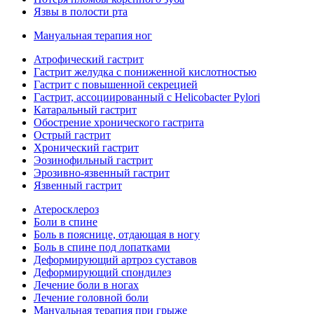
Язвы в полости рта
Мануальная терапия ног
Атрофический гастрит
Гастрит желудка с пониженной кислотностью
Гастрит с повышенной секрецией
Гастрит, ассоциированный с Helicobacter Pylori
Катаральный гастрит
Обострение хронического гастрита
Острый гастрит
Хронический гастрит
Эозинофильный гастрит
Эрозивно-язвенный гастрит
Язвенный гастрит
Атеросклероз
Боли в спине
Боль в пояснице, отдающая в ногу
Боль в спине под лопатками
Деформирующий артроз суставов
Деформирующий спондилез
Лечение боли в ногах
Лечение головной боли
Мануальная терапия при грыже