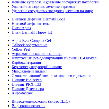
Лечение купероза и удаление сосудистых патологий
Удаление звездочек, лечение варикоза
Удаление сосудистых звездочек, сеточек на лице
Нитевой лифтинг Dermafil Boca
Нитевой лифтинг тела
Нити Aptos
Нити Dermafil Happy lift
Alpha Beta Complex Gel
T-Shock обёртывание
Yellow Peel
Атравматическая чистка лица
Двухфазный ремоделирующий пилинг TC-DuoPeel
Карбокситерапия
Кераторегулирующий пилинг
Миндальный пилинг
Омолаживающий комплекс для шеи и декольте
Пилинг BioRePeel
Пилинг PRX-T33
Пилинг Джесснера
Хиромассаж
Видеодуоденоскопия (видео-ДДС)
Видеоколоноскопия