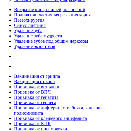
Вскрытие кист, свищей, нагноений
Полная или частичная резекция корня
Пьезохирургия
Синус-лифтинг
Удаление зуба
Удаление зуба мудрости
Удаление зубов под общим наркозом
Удаление экзостозов
Вакцинация от гриппа
Вакцинация от кори
Прививка от ветрянки
Прививка от ВПЧ
Прививка от гепатита
Прививка от герпеса
Прививка от дифтерии, столбняка, коклюша,
полиомиелита
Прививка от клещевого энцефалита
Прививка от КПК
Прививка от пневмококка