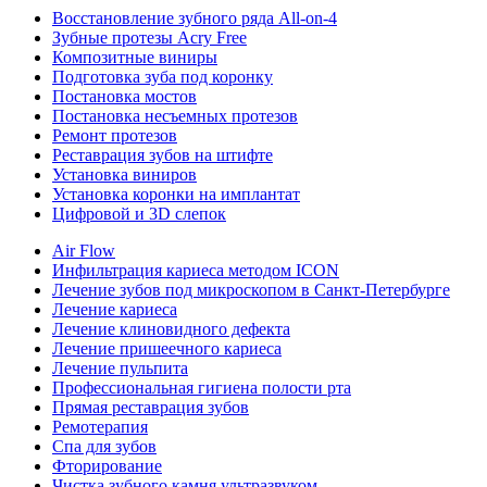
Восстановление зубного ряда All‑on‑4
Зубные протезы Acry Free
Композитные виниры
Подготовка зуба под коронку
Постановка мостов
Постановка несъемных протезов
Ремонт протезов
Реставрация зубов на штифте
Установка виниров
Установка коронки на имплантат
Цифровой и 3D слепок
Air Flow
Инфильтрация кариеса методом ICON
Лечение зубов под микроскопом в Санкт-Петербурге
Лечение кариеса
Лечение клиновидного дефекта
Лечение пришеечного кариеса
Лечение пульпита
Профессиональная гигиена полости рта
Прямая реставрация зубов
Ремотерапия
Спа для зубов
Фторирование
Чистка зубного камня ультразвуком