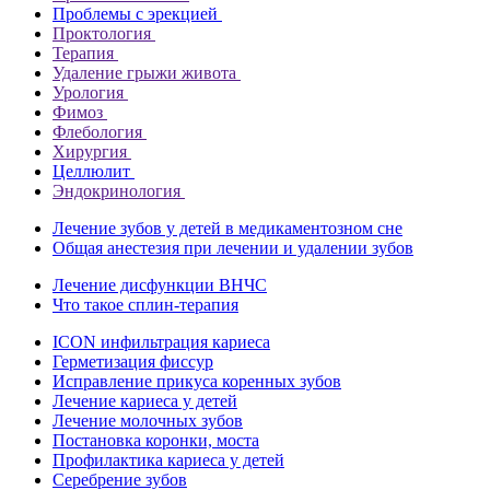
Проблемы с эрекцией
Проктология
Терапия
Удаление грыжи живота
Урология
Фимоз
Флебология
Хирургия
Целлюлит
Эндокринология
Лечение зубов у детей в медикаментозном сне
Общая анестезия при лечении и удалении зубов
Лечение дисфункции ВНЧС
Что такое сплин-терапия
ICON инфильтрация кариеса
Герметизация фиссур
Исправление прикуса коренных зубов
Лечение кариеса у детей
Лечение молочных зубов
Постановка коронки, моста
Профилактика кариеса у детей
Серебрение зубов