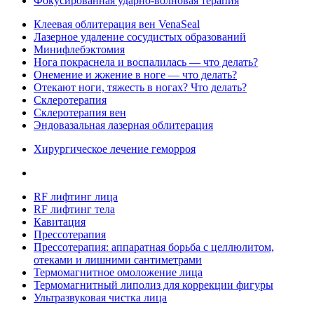
Фокусированная ударно-волновая терапия
Клеевая облитерация вен VenaSeal
Лазерное удаление сосудистых образований
Минифлебэктомия
Нога покраснела и воспалилась — что делать?
Онемение и жжение в ноге — что делать?
Отекают ноги, тяжесть в ногах? Что делать?
Склеротерапия
Склеротерапия вен
Эндовазальная лазерная облитерация
Хирургическое лечение геморроя
RF лифтинг лица
RF лифтинг тела
Кавитация
Прессотерапия
Прессотерапия: аппаратная борьба с целлюлитом,
отеками и лишними сантиметрами
Термомагнитное омоложение лица
Термомагнитный липолиз для коррекции фигуры
Ультразвуковая чистка лица