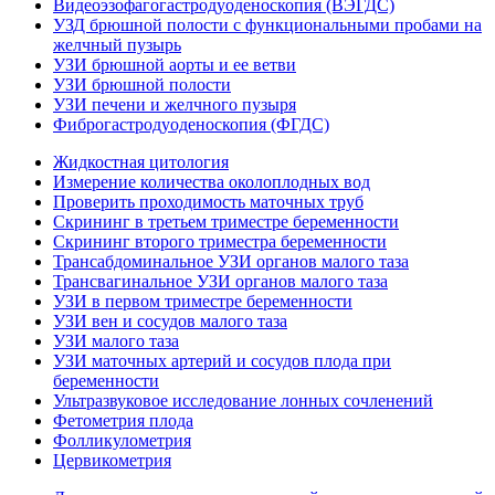
Видеоэзофагогастродуоденоскопия (ВЭГДС)
УЗД брюшной полости с функциональными пробами на
желчный пузырь
УЗИ брюшной аорты и ее ветви
УЗИ брюшной полости
УЗИ печени и желчного пузыря
Фиброгастродуоденоскопия (ФГДС)
Жидкостная цитология
Измерение количества околоплодных вод
Проверить проходимость маточных труб
Скрининг в третьем триместре беременности
Скрининг второго триместра беременности
Трансабдоминальное УЗИ органов малого таза
Трансвагинальное УЗИ органов малого таза
УЗИ в первом триместре беременности
УЗИ вен и сосудов малого таза
УЗИ малого таза
УЗИ маточных артерий и сосудов плода при
беременности
Ультразвуковое исследование лонных сочленений
Фетометрия плода
Фолликулометрия
Цервикометрия