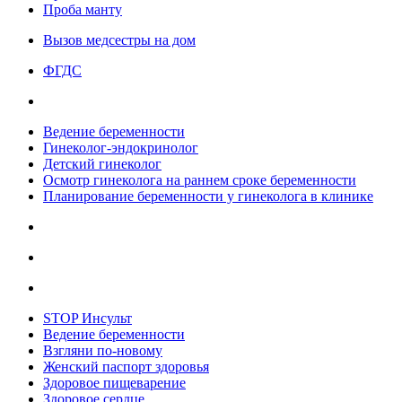
Проба манту
Вызов медсестры на дом
ФГДС
Ведение беременности
Гинеколог-эндокринолог
Детский гинеколог
Осмотр гинеколога на раннем сроке беременности
Планирование беременности у гинеколога в клинике
STOP Инсульт
Ведение беременности
Взгляни по-новому
Женский паспорт здоровья
Здоровое пищеварение
Здоровое сердце