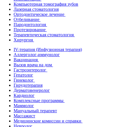
Компьютерная томография зубов
Лазерная стоматология
Ортодонтическое лечение
Отбеливание
Пародонтология
Протезирование
Терапевтическая стоматология
Хирургия
IV-терапия (Инфузионная терапия)
Аллерголог-иммунолог
Вакцинация
Вызов врача на дом
Гастроэнтеролог
Гепатолог
Гинеколог
Гирудотерапия
Дерматовенеролог
Кардиолог
Комплексные программы
Маммолог
Мануальный терапевт
Массажист
Медицинские комиссии и справки
Невролог