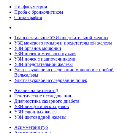
Пикфлоуметрия
Проба с бронхолитиком
Спирография
Трансректальное УЗИ предстательной железы
УЗД мочевого пузыря и предстательной железы
УЗИ органов мошонки
УЗИ почек и мочевого пузыря
УЗИ почек с надпочечниками
УЗИ предстательной железы
Ультразвуковое исследование мошонки с пробой
Вальсальвы
Ультразвуковое исследование почек
Анализ на витамин Д
Генетические исследования
Диагностика сахарного диабета
УЗИ лимфатических узлов
УЗИ слюнных желез
УЗИ щитовидной железы
Асимметрия губ
Асимметрия лица