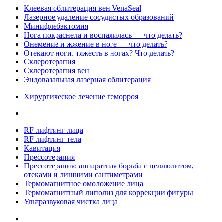
Клеевая облитерация вен VenaSeal
Лазерное удаление сосудистых образований
Минифлебэктомия
Нога покраснела и воспалилась — что делать?
Онемение и жжение в ноге — что делать?
Отекают ноги, тяжесть в ногах? Что делать?
Склеротерапия
Склеротерапия вен
Эндовазальная лазерная облитерация
Хирургическое лечение геморроя
RF лифтинг лица
RF лифтинг тела
Кавитация
Прессотерапия
Прессотерапия: аппаратная борьба с целлюлитом,
отеками и лишними сантиметрами
Термомагнитное омоложение лица
Термомагнитный липолиз для коррекции фигуры
Ультразвуковая чистка лица