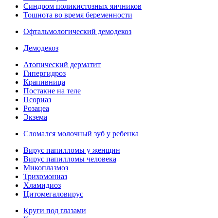
Синдром поликистозных яичников
Тошнота во время беременности
Офтальмологический демодекоз
Демодекоз
Атопический дерматит
Гипергидроз
Крапивница
Постакне на теле
Псориаз
Розацеа
Экзема
Сломался молочный зуб у ребенка
Вирус папилломы у женщин
Вирус папилломы человека
Микоплазмоз
Трихомониаз
Хламидиоз
Цитомегаловирус
Круги под глазами