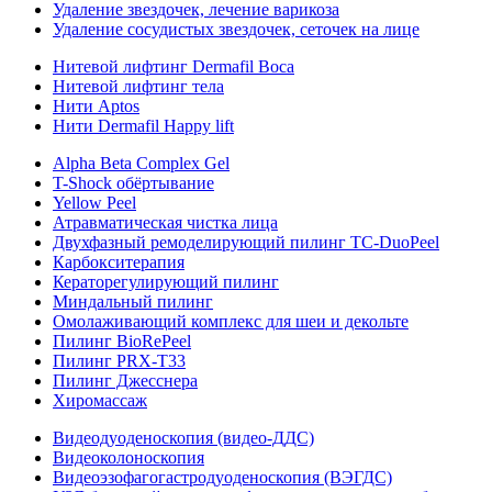
Удаление звездочек, лечение варикоза
Удаление сосудистых звездочек, сеточек на лице
Нитевой лифтинг Dermafil Boca
Нитевой лифтинг тела
Нити Aptos
Нити Dermafil Happy lift
Alpha Beta Complex Gel
T-Shock обёртывание
Yellow Peel
Атравматическая чистка лица
Двухфазный ремоделирующий пилинг TC-DuoPeel
Карбокситерапия
Кераторегулирующий пилинг
Миндальный пилинг
Омолаживающий комплекс для шеи и декольте
Пилинг BioRePeel
Пилинг PRX-T33
Пилинг Джесснера
Хиромассаж
Видеодуоденоскопия (видео-ДДС)
Видеоколоноскопия
Видеоэзофагогастродуоденоскопия (ВЭГДС)