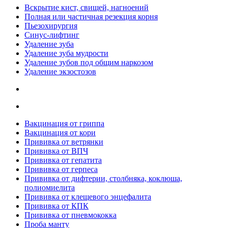
Вскрытие кист, свищей, нагноений
Полная или частичная резекция корня
Пьезохирургия
Синус-лифтинг
Удаление зуба
Удаление зуба мудрости
Удаление зубов под общим наркозом
Удаление экзостозов
Вакцинация от гриппа
Вакцинация от кори
Прививка от ветрянки
Прививка от ВПЧ
Прививка от гепатита
Прививка от герпеса
Прививка от дифтерии, столбняка, коклюша,
полиомиелита
Прививка от клещевого энцефалита
Прививка от КПК
Прививка от пневмококка
Проба манту