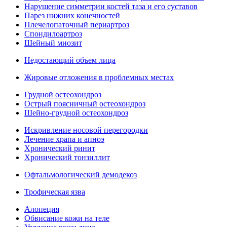
Нарушение симметрии костей таза и его суставов
Парез нижних конечностей
Плечелопаточный периартроз
Спондилоартроз
Шейный миозит
Недостающий объем лица
Жировые отложения в проблемных местах
Грудной остеохондроз
Острый поясничный остеохондроз
Шейно-грудной остеохондроз
Искривление носовой перегородки
Лечение храпа и апноэ
Хронический ринит
Хронический тонзиллит
Офтальмологический демодекоз
Трофическая язва
Алопеция
Обвисание кожи на теле