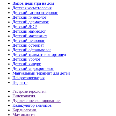
Вызов педиатра на дом
Детская косметология
Детский гастроэнтеролог
Детский гинеколог
Детский дерматолог
Детский ЛОР
Детский маммолог
Детский массажист
Детский невролог
Детский остеопат
Детский офтальмолог
Детский травматолог-ортопед
Детский уролог
Детский хирург
Детский эндокринолог
Мануальный терапевт для детей
Нейросонография
Педиатр
Гастроэнтерология
Гинекология
Дуплексное сканирование
Калькулятор анализов
Кардиология
Маммология