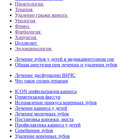
Проктология
Терапия
Удаление грыжи живота
Урология
Фимоз
Флебология
Хирургия
Целлюлит
Эндокринология
Лечение зубов у детей в медикаментозном сне
Общая анестезия при лечении и удалении зубов
Лечение дисфункции ВНЧС
Что такое сплин-терапия
ICON инфильтрация кариеса
Герметизация фиссур
Исправление прикуса коренных зубов
Лечение кариеса у детей
Лечение молочных зубов
Постановка коронки, моста
Профилактика кариеса у детей
Серебрение зубов
Удаление коренных зубов