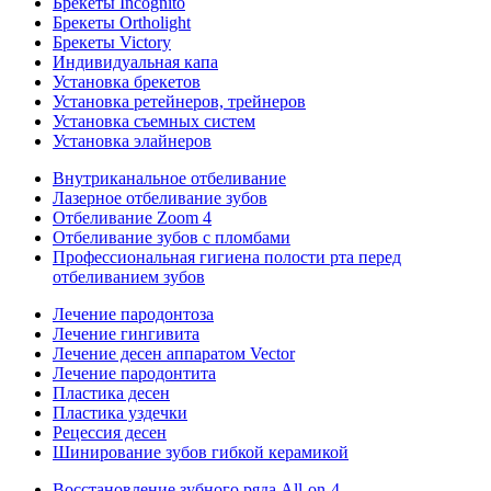
Брекеты Incognito
Брекеты Ortholight
Брекеты Victory
Индивидуальная капа
Установка брекетов
Установка ретейнеров, трейнеров
Установка съемных систем
Установка элайнеров
Внутриканальное отбеливание
Лазерное отбеливание зубов
Отбеливание Zoom 4
Отбеливание зубов с пломбами
Профессиональная гигиена полости рта перед
отбеливанием зубов
Лечение пародонтоза
Лечение гингивита
Лечение десен аппаратом Vector
Лечение пародонтита
Пластика десен
Пластика уздечки
Рецессия десен
Шинирование зубов гибкой керамикой
Восстановление зубного ряда All‑on‑4