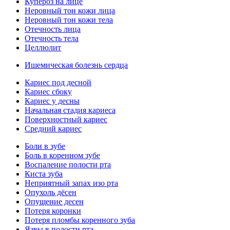
Купероз на лице
Неровный тон кожи лица
Неровный тон кожи тела
Отечность лица
Отечность тела
Целлюлит
Ишемическая болезнь сердца
Кариес под десной
Кариес сбоку
Кариес у десны
Начальная стадия кариеса
Поверхностный кариес
Средний кариес
Боли в зубе
Боль в коренном зубе
Воспаление полости рта
Киста зуба
Неприятный запах изо рта
Опухоль дёсен
Опущение десен
Потеря коронки
Потеря пломбы коренного зуба
Язвы в полости рта