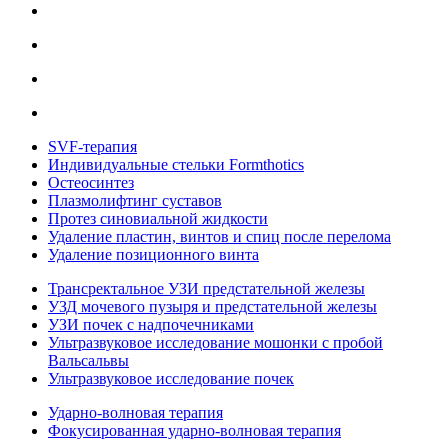
SVF-терапия
Индивидуальные стельки Formthotics
Остеосинтез
Плазмолифтинг суставов
Протез синовиальной жидкости
Удаление пластин, винтов и спиц после перелома
Удаление позиционного винта
Трансректальное УЗИ предстательной железы
УЗД мочевого пузыря и предстательной железы
УЗИ почек с надпочечниками
Ультразвуковое исследование мошонки с пробой
Вальсальвы
Ультразвуковое исследование почек
Ударно-волновая терапия
Фокусированная ударно-волновая терапия