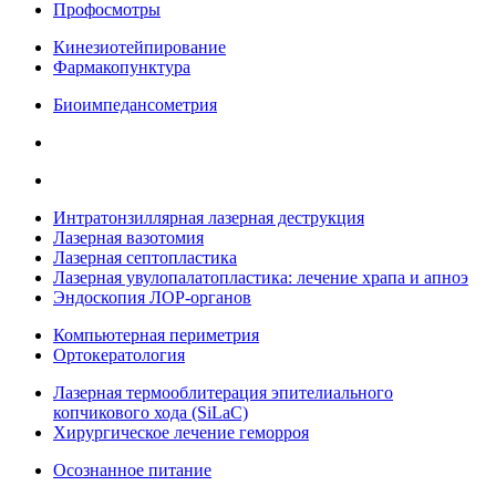
Профосмотры
Кинезиотейпирование
Фармакопунктура
Биоимпедансометрия
Интратонзиллярная лазерная деструкция
Лазерная вазотомия
Лазерная септопластика
Лазерная увулопалатопластика: лечение храпа и апноэ
Эндоскопия ЛОР-органов
Компьютерная периметрия
Ортокератология
Лазерная термооблитерация эпителиального
копчикового хода (SiLaC)
Хирургическое лечение геморроя
Осознанное питание