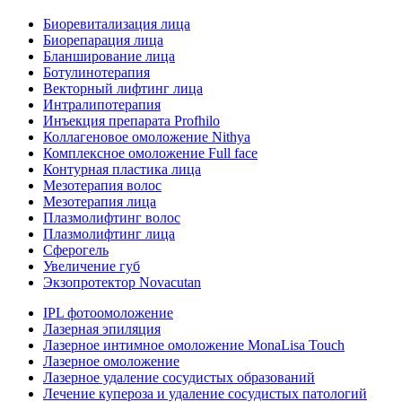
Биоревитализация лица
Биорепарация лица
Бланширование лица
Ботулинотерапия
Векторный лифтинг лица
Интралипотерапия
Инъекция препарата Profhilo
Коллагеновое омоложение Nithya
Комплексное омоложение Full face
Контурная пластика лица
Мезотерапия волос
Мезотерапия лица
Плазмолифтинг волос
Плазмолифтинг лица
Сферогель
Увеличение губ
Экзопротектор Novacutan
IPL фотоомоложение
Лазерная эпиляция
Лазерное интимное омоложение MonaLisa Touch
Лазерное омоложение
Лазерное удаление сосудистых образований
Лечение купероза и удаление сосудистых патологий