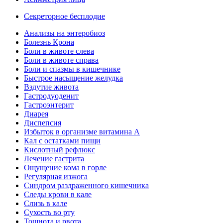
Секреторное бесплодие
Анализы на энтеробиоз
Болезнь Крона
Боли в животе слева
Боли в животе справа
Боли и спазмы в кишечнике
Быстрое насыщение желудка
Вздутие живота
Гастродуоденит
Гастроэнтерит
Диарея
Диспепсия
Избыток в организме витамина А
Кал с остатками пищи
Кислотный рефлюкс
Лечение гастрита
Ощущение кома в горле
Регулярная изжога
Синдром раздраженного кишечника
Следы крови в кале
Слизь в кале
Сухость во рту
Тошнота и рвота