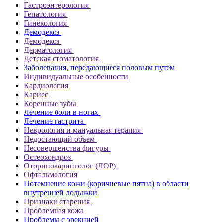
Гастроэнтерология
Гепатология
Гинекология
Демодекоз
Демодекоз
Дерматология
Детская стоматология
Заболевания, передающиеся половым путем
Индивидуальные особенности
Кардиология
Кариес
Коренные зубы
Лечение боли в ногах
Лечение гастрита
Неврология и мануальная терапия
Недостающий объем
Несовершенства фигуры
Остеохондроз
Оториноларинголог (ЛОР)
Офтальмология
Потемнение кожи (коричневые пятна) в области
внутренней лодыжки
Признаки старения
Проблемная кожа
Проблемы с эрекцией