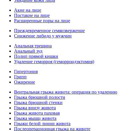
Увядание кожи лица
Акне на лице
Постакне на лице
Расширенные поры на лице
Преждевременное семяизвержение
Снижение либидо у мужчин
Анальная трещина
Анальный зуд
Полип прямой кишки
Удаление геморроя (геморроидэктомия)
Гипертония
Грипп
Ожирение
Вентральная грыжа живота: операция по удалению
Грыжа брюшной полости
Грыжа брюшной стенки
Грыжа внизу живота
Грыжа живота паховая
Грыжа мышц живота
Грыжи белой линии живота
Послеоперационная грыжа на животе