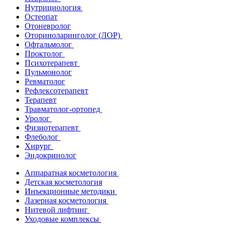
Нутрициология
Остеопат
Отоневролог
Оториноларинголог (ЛОР)
Офтальмолог
Проктолог
Психотерапевт
Пульмонолог
Ревматолог
Рефлексотерапевт
Терапевт
Травматолог-ортопед
Уролог
Физиотерапевт
Флеболог
Хирург
Эндокринолог
Аппаратная косметология
Детская косметология
Инъекционные методики
Лазерная косметология
Нитевой лифтинг
Уходовые комплексы