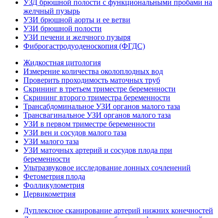
УЗД брюшной полости с функциональными пробами на
желчный пузырь
УЗИ брюшной аорты и ее ветви
УЗИ брюшной полости
УЗИ печени и желчного пузыря
Фиброгастродуоденоскопия (ФГДС)
Жидкостная цитология
Измерение количества околоплодных вод
Проверить проходимость маточных труб
Скрининг в третьем триместре беременности
Скрининг второго триместра беременности
Трансабдоминальное УЗИ органов малого таза
Трансвагинальное УЗИ органов малого таза
УЗИ в первом триместре беременности
УЗИ вен и сосудов малого таза
УЗИ малого таза
УЗИ маточных артерий и сосудов плода при
беременности
Ультразвуковое исследование лонных сочленений
Фетометрия плода
Фолликулометрия
Цервикометрия
Дуплексное сканирование артерий нижних конечностей