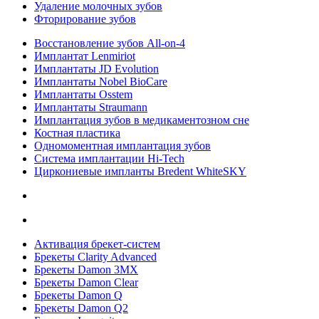
Удаление молочных зубов
Фторирование зубов
Восстановление зубов All‑on‑4
Имплантат Lenmiriot
Имплантаты JD Evolution
Имплантаты Nobel BioСare
Имплантаты Osstem
Имплантаты Straumann
Имплантация зубов в медикаментозном сне
Костная пластика
Одномоментная имплантация зубов
Система имплантации Hi-Tech
Циркониевые импланты Bredent WhiteSKY
Активация брекет-систем
Брекеты Clarity Advanced
Брекеты Damon 3MX
Брекеты Damon Clear
Брекеты Damon Q
Брекеты Damon Q2