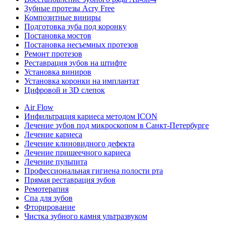
Зубные протезы Acry Free
Композитные виниры
Подготовка зуба под коронку
Постановка мостов
Постановка несъемных протезов
Ремонт протезов
Реставрация зубов на штифте
Установка виниров
Установка коронки на имплантат
Цифровой и 3D слепок
Air Flow
Инфильтрация кариеса методом ICON
Лечение зубов под микроскопом в Санкт-Петербурге
Лечение кариеса
Лечение клиновидного дефекта
Лечение пришеечного кариеса
Лечение пульпита
Профессиональная гигиена полости рта
Прямая реставрация зубов
Ремотерапия
Спа для зубов
Фторирование
Чистка зубного камня ультразвуком