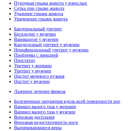
Пупочная грыжа живота у взрослых
Сетка при грыже живота
Удаление грыжи живота
Ущемление грыжи живота
Бактериальный уретрит
Бесплодие у мужчин
Варикоцеле у мужчин
Кандидозный уретрит у мужчин
Неинфекционный уретрит у мужчин
Проблемы с эрекцией
Простатит
Уретрит у женщин
Уретрит у мужчин
Цистит мочевого пузыря
Цистит у мужчин
Лазерное лечение фимоза
Болезненные ощущения вдоль всей поверхности ног
Варикоз малого таза у женщин
Варикоз малого таза у мужчин
Венозная дисплазия
Венозная недостаточность ноги
Выпячивающиеся вены