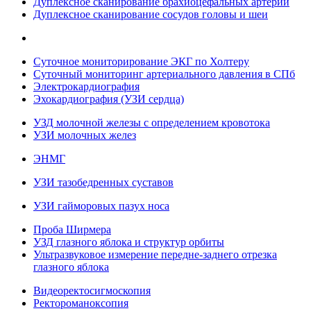
Дуплексное сканирование брахиоцефальных артерий
Дуплексное сканирование сосудов головы и шеи
Суточное мониторирование ЭКГ по Холтеру
Суточный мониторинг артериального давления в СПб
Электрокардиография
Эхокардиография (УЗИ сердца)
УЗД молочной железы с определением кровотока
УЗИ молочных желез
ЭНМГ
УЗИ тазобедренных суставов
УЗИ гайморовых пазух носа
Проба Ширмера
УЗД глазного яблока и структур орбиты
Ультразвуковое измерение передне-заднего отрезка
глазного яблока
Видеоректосигмоскопия
Ректороманоксопия