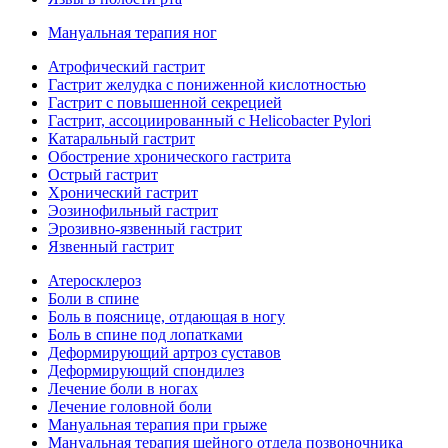
Мануальная терапия ног
Атрофический гастрит
Гастрит желудка с пониженной кислотностью
Гастрит с повышенной секрецией
Гастрит, ассоциированный с Helicobacter Pylori
Катаральный гастрит
Обострение хронического гастрита
Острый гастрит
Хронический гастрит
Эозинофильный гастрит
Эрозивно-язвенный гастрит
Язвенный гастрит
Атеросклероз
Боли в спине
Боль в пояснице, отдающая в ногу
Боль в спине под лопатками
Деформирующий артроз суставов
Деформирующий спондилез
Лечение боли в ногах
Лечение головной боли
Мануальная терапия при грыже
Мануальная терапия шейного отдела позвоночника