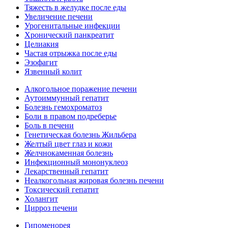
Тяжесть в желудке после еды
Увеличение печени
Урогенитальные инфекции
Хронический панкреатит
Целиакия
Частая отрыжка после еды
Эзофагит
Язвенный колит
Алкогольное поражение печени
Аутоиммунный гепатит
Болезнь гемохроматоз
Боли в правом подреберье
Боль в печени
Генетическая болезнь Жильбера
Желтый цвет глаз и кожи
Желчнокаменная болезнь
Инфекционный мононуклеоз
Лекарственный гепатит
Неалкогольная жировая болезнь печени
Токсический гепатит
Холангит
Цирроз печени
Гипоменорея