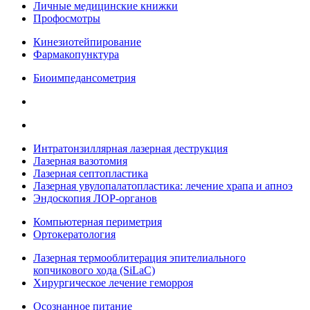
Личные медицинские книжки
Профосмотры
Кинезиотейпирование
Фармакопунктура
Биоимпедансометрия
Интратонзиллярная лазерная деструкция
Лазерная вазотомия
Лазерная септопластика
Лазерная увулопалатопластика: лечение храпа и апноэ
Эндоскопия ЛОР-органов
Компьютерная периметрия
Ортокератология
Лазерная термооблитерация эпителиального
копчикового хода (SiLaC)
Хирургическое лечение геморроя
Осознанное питание