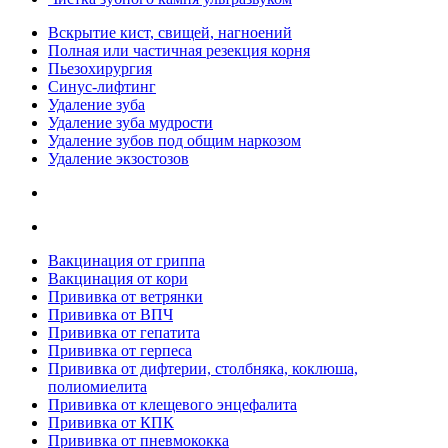
Вскрытие кист, свищей, нагноений
Полная или частичная резекция корня
Пьезохирургия
Синус-лифтинг
Удаление зуба
Удаление зуба мудрости
Удаление зубов под общим наркозом
Удаление экзостозов
Вакцинация от гриппа
Вакцинация от кори
Прививка от ветрянки
Прививка от ВПЧ
Прививка от гепатита
Прививка от герпеса
Прививка от дифтерии, столбняка, коклюша,
полиомиелита
Прививка от клещевого энцефалита
Прививка от КПК
Прививка от пневмококка