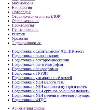
Маммология
Неврология
Ортопедия
Оториноларингология (ЛОР)
Офтальмология
Проктология
Пульмонология
Рентген
Урология
Эндокринология
Подготовка к дыхательному ХЕЛИК-тесту
Подготовка к колоноскопии
Подготовка к ректороманоскопии
Подготовка к рентгенографии
Подготовка к спирографии
Подготовка к ТРУЗИ
Подготовка к узи аорты и её ветвей
Подготовка к УЗИ малого таза
Подготовка к УЗИ мочевого пузыря и почек
Подготовка к УЗИ органов брюшной полости
Подготовка к УЗИ печени и желчного пузыря
Подготовка к ФГДС
Асимметрия формы