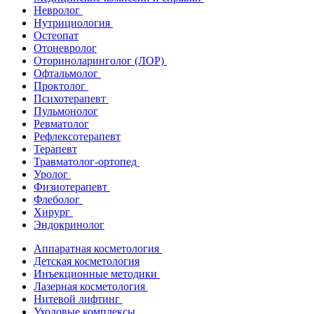
Невролог
Нутрициология
Остеопат
Отоневролог
Оториноларинголог (ЛОР)
Офтальмолог
Проктолог
Психотерапевт
Пульмонолог
Ревматолог
Рефлексотерапевт
Терапевт
Травматолог-ортопед
Уролог
Физиотерапевт
Флеболог
Хирург
Эндокринолог
Аппаратная косметология
Детская косметология
Инъекционные методики
Лазерная косметология
Нитевой лифтинг
Уходовые комплексы