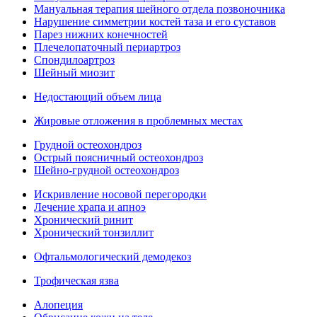
Мануальная терапия шейного отдела позвоночника
Нарушение симметрии костей таза и его суставов
Парез нижних конечностей
Плечелопаточный периартроз
Спондилоартроз
Шейный миозит
Недостающий объем лица
Жировые отложения в проблемных местах
Грудной остеохондроз
Острый поясничный остеохондроз
Шейно-грудной остеохондроз
Искривление носовой перегородки
Лечение храпа и апноэ
Хронический ринит
Хронический тонзиллит
Офтальмологический демодекоз
Трофическая язва
Алопеция