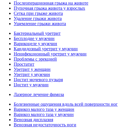
Послеоперационная грыжа на животе
Пупочная грыжа живота у взрослых
Сетка при грыже живота
Удаление грыжи живота
Ущемление грыжи живота
Бактериальный уретрит
Бесплодие у мужчин
Варикоцеле у мужчин
Кандидозный уретрит у мужчин
Неинфекционный уретрит у мужчин
Проблемы с эрекцией
Простатит
Уретрит у женщин
Уретрит у мужчин
Цистит мочевого пузыря
Цистит у мужчин
Лазерное лечение фимоза
Болезненные ощущения вдоль всей поверхности ног
Варикоз малого таза у женщин
Варикоз малого таза у мужчин
Венозная дисплазия
Венозная недостаточность ноги