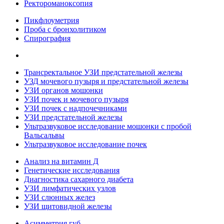
Ректороманоксопия
Пикфлоуметрия
Проба с бронхолитиком
Спирография
Трансректальное УЗИ предстательной железы
УЗД мочевого пузыря и предстательной железы
УЗИ органов мошонки
УЗИ почек и мочевого пузыря
УЗИ почек с надпочечниками
УЗИ предстательной железы
Ультразвуковое исследование мошонки с пробой
Вальсальвы
Ультразвуковое исследование почек
Анализ на витамин Д
Генетические исследования
Диагностика сахарного диабета
УЗИ лимфатических узлов
УЗИ слюнных желез
УЗИ щитовидной железы
Асимметрия губ