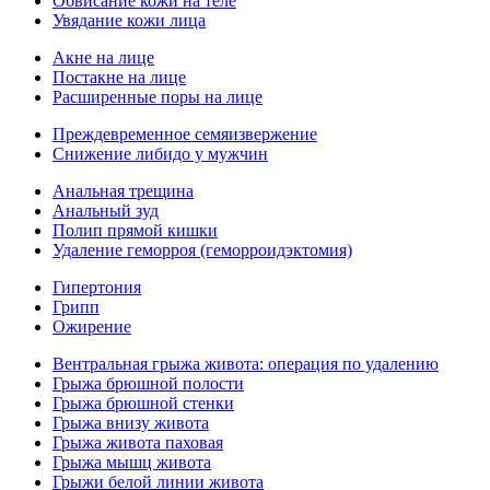
Обвисание кожи на теле
Увядание кожи лица
Акне на лице
Постакне на лице
Расширенные поры на лице
Преждевременное семяизвержение
Снижение либидо у мужчин
Анальная трещина
Анальный зуд
Полип прямой кишки
Удаление геморроя (геморроидэктомия)
Гипертония
Грипп
Ожирение
Вентральная грыжа живота: операция по удалению
Грыжа брюшной полости
Грыжа брюшной стенки
Грыжа внизу живота
Грыжа живота паховая
Грыжа мышц живота
Грыжи белой линии живота