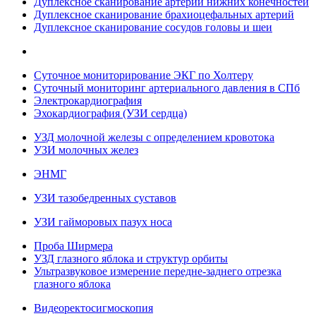
Дуплексное сканирование артерий нижних конечностей
Дуплексное сканирование брахиоцефальных артерий
Дуплексное сканирование сосудов головы и шеи
Суточное мониторирование ЭКГ по Холтеру
Суточный мониторинг артериального давления в СПб
Электрокардиография
Эхокардиография (УЗИ сердца)
УЗД молочной железы с определением кровотока
УЗИ молочных желез
ЭНМГ
УЗИ тазобедренных суставов
УЗИ гайморовых пазух носа
Проба Ширмера
УЗД глазного яблока и структур орбиты
Ультразвуковое измерение передне-заднего отрезка
глазного яблока
Видеоректосигмоскопия