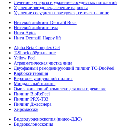
Лечение купероза и удаление сосудистых патологий
Удаление звездочек, лечение варикоза
Удаление сосудистых звездочек, сеточек на лице
Нитевой лифтинг Dermafil Boca
Нитевой лифтинг тела
Нити Aptos
Нити Dermafil Happy lift
Alpha Beta Complex Gel
T-Shock обёртывание
Yellow Peel
Атравматическая чистка лица
Двухфазный ремоделирующий пилинг TC-DuoPeel
Карбокситерапия
Кераторегулирующий пилинг
Миндальный пилинг
Омолаживающий комплекс для шеи и декольте
Пилинг BioRePeel
Пилинг PRX-T33
Пилинг Джесснера
Хиромассаж
Видеодуоденоскопия (видео-ДДС)
Видеоколоноскопия