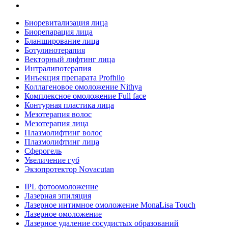
Биоревитализация лица
Биорепарация лица
Бланширование лица
Ботулинотерапия
Векторный лифтинг лица
Интралипотерапия
Инъекция препарата Profhilo
Коллагеновое омоложение Nithya
Комплексное омоложение Full face
Контурная пластика лица
Мезотерапия волос
Мезотерапия лица
Плазмолифтинг волос
Плазмолифтинг лица
Сферогель
Увеличение губ
Экзопротектор Novacutan
IPL фотоомоложение
Лазерная эпиляция
Лазерное интимное омоложение MonaLisa Touch
Лазерное омоложение
Лазерное удаление сосудистых образований