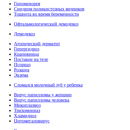
Гипоменорея
Синдром поликистозных яичников
Тошнота во время беременности
Офтальмологический демодекоз
Демодекоз
Атопический дерматит
Гипергидроз
Крапивница
Постакне на теле
Псориаз
Розацеа
Экзема
Сломался молочный зуб у ребенка
Вирус папилломы у женщин
Вирус папилломы человека
Микоплазмоз
Трихомониаз
Хламидиоз
Цитомегаловирус