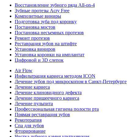
Восстановление зубного ряда All‑on‑4
Зубные протезы Acry Free
Композитные виниры
Подготовка зуба под коронку
Постановка мостов
Постановка несъемных протезов
Ремонт протезов
Реставрация зубов на штифте
Установка виниров
Установка коронки на имплантат
Цифровой и 3D слепок
Air Flow
Инфильтрация кариеса методом ICON
Лечение зубов под микроскопом в Санкт-Петербурге
Лечение кариеса
Лечение клиновидного дефекта
Лечение пришеечного кариеса
Лечение пульпита
Профессиональная гигиена полости рта
Прямая реставрация зубов
Ремотерапия
Спа для зубов
Фторирование
Чистка зубного камня ультразвуком