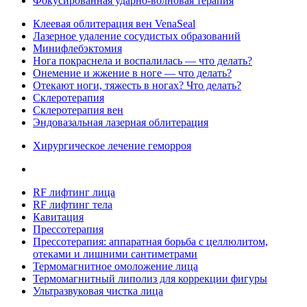
Фокусированная ударно-волновая терапия
Клеевая облитерация вен VenaSeal
Лазерное удаление сосудистых образований
Минифлебэктомия
Нога покраснела и воспалилась — что делать?
Онемение и жжение в ноге — что делать?
Отекают ноги, тяжесть в ногах? Что делать?
Склеротерапия
Склеротерапия вен
Эндовазальная лазерная облитерация
Хирургическое лечение геморроя
RF лифтинг лица
RF лифтинг тела
Кавитация
Прессотерапия
Прессотерапия: аппаратная борьба с целлюлитом,
отеками и лишними сантиметрами
Термомагнитное омоложение лица
Термомагнитный липолиз для коррекции фигуры
Ультразвуковая чистка лица