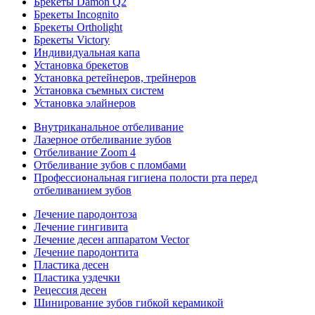
Брекеты Damon Q2
Брекеты Incognito
Брекеты Ortholight
Брекеты Victory
Индивидуальная капа
Установка брекетов
Установка ретейнеров, трейнеров
Установка съемных систем
Установка элайнеров
Внутриканальное отбеливание
Лазерное отбеливание зубов
Отбеливание Zoom 4
Отбеливание зубов с пломбами
Профессиональная гигиена полости рта перед
отбеливанием зубов
Лечение пародонтоза
Лечение гингивита
Лечение десен аппаратом Vector
Лечение пародонтита
Пластика десен
Пластика уздечки
Рецессия десен
Шинирование зубов гибкой керамикой