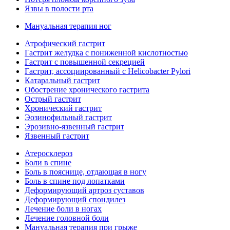
Язвы в полости рта
Мануальная терапия ног
Атрофический гастрит
Гастрит желудка с пониженной кислотностью
Гастрит с повышенной секрецией
Гастрит, ассоциированный с Helicobacter Pylori
Катаральный гастрит
Обострение хронического гастрита
Острый гастрит
Хронический гастрит
Эозинофильный гастрит
Эрозивно-язвенный гастрит
Язвенный гастрит
Атеросклероз
Боли в спине
Боль в пояснице, отдающая в ногу
Боль в спине под лопатками
Деформирующий артроз суставов
Деформирующий спондилез
Лечение боли в ногах
Лечение головной боли
Мануальная терапия при грыже