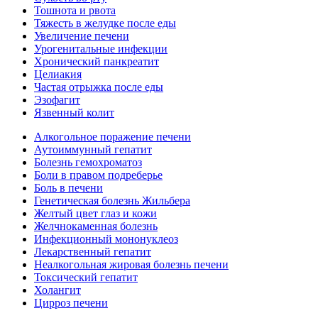
Тошнота и рвота
Тяжесть в желудке после еды
Увеличение печени
Урогенитальные инфекции
Хронический панкреатит
Целиакия
Частая отрыжка после еды
Эзофагит
Язвенный колит
Алкогольное поражение печени
Аутоиммунный гепатит
Болезнь гемохроматоз
Боли в правом подреберье
Боль в печени
Генетическая болезнь Жильбера
Желтый цвет глаз и кожи
Желчнокаменная болезнь
Инфекционный мононуклеоз
Лекарственный гепатит
Неалкогольная жировая болезнь печени
Токсический гепатит
Холангит
Цирроз печени