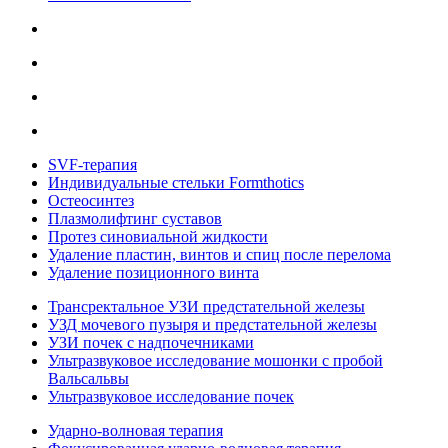
SVF-терапия
Индивидуальные стельки Formthotics
Остеосинтез
Плазмолифтинг суставов
Протез синовиальной жидкости
Удаление пластин, винтов и спиц после перелома
Удаление позиционного винта
Трансректальное УЗИ предстательной железы
УЗД мочевого пузыря и предстательной железы
УЗИ почек с надпочечниками
Ультразвуковое исследование мошонки с пробой
Вальсальвы
Ультразвуковое исследование почек
Ударно-волновая терапия