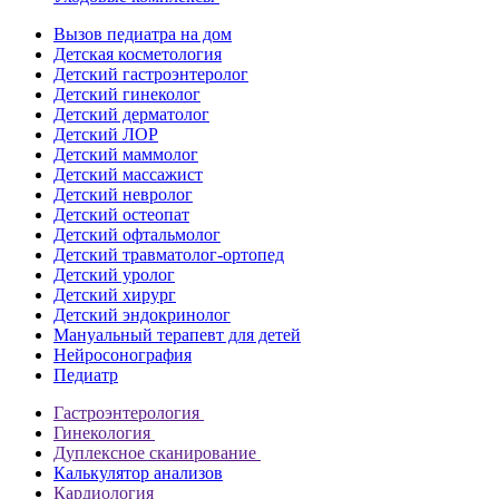
Вызов педиатра на дом
Детская косметология
Детский гастроэнтеролог
Детский гинеколог
Детский дерматолог
Детский ЛОР
Детский маммолог
Детский массажист
Детский невролог
Детский остеопат
Детский офтальмолог
Детский травматолог-ортопед
Детский уролог
Детский хирург
Детский эндокринолог
Мануальный терапевт для детей
Нейросонография
Педиатр
Гастроэнтерология
Гинекология
Дуплексное сканирование
Калькулятор анализов
Кардиология