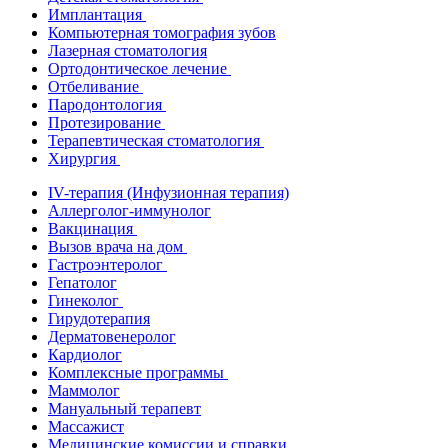
Имплантация
Компьютерная томография зубов
Лазерная стоматология
Ортодонтическое лечение
Отбеливание
Пародонтология
Протезирование
Терапевтическая стоматология
Хирургия
IV-терапия (Инфузионная терапия)
Аллерголог-иммунолог
Вакцинация
Вызов врача на дом
Гастроэнтеролог
Гепатолог
Гинеколог
Гирудотерапия
Дерматовенеролог
Кардиолог
Комплексные программы
Маммолог
Мануальный терапевт
Массажист
Медицинские комиссии и справки