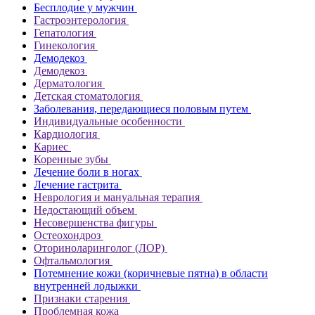
Бесплодие у мужчин
Гастроэнтерология
Гепатология
Гинекология
Демодекоз
Демодекоз
Дерматология
Детская стоматология
Заболевания, передающиеся половым путем
Индивидуальные особенности
Кардиология
Кариес
Коренные зубы
Лечение боли в ногах
Лечение гастрита
Неврология и мануальная терапия
Недостающий объем
Несовершенства фигуры
Остеохондроз
Оториноларинголог (ЛОР)
Офтальмология
Потемнение кожи (коричневые пятна) в области
внутренней лодыжки
Признаки старения
Проблемная кожа