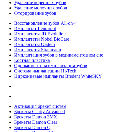
Удаление коренных зубов
Удаление молочных зубов
Фторирование зубов
Восстановление зубов All‑on‑4
Имплантат Lenmiriot
Имплантаты JD Evolution
Имплантаты Nobel BioСare
Имплантаты Osstem
Имплантаты Straumann
Имплантация зубов в медикаментозном сне
Костная пластика
Одномоментная имплантация зубов
Система имплантации Hi-Tech
Циркониевые импланты Bredent WhiteSKY
Активация брекет-систем
Брекеты Clarity Advanced
Брекеты Damon 3MX
Брекеты Damon Clear
Брекеты Damon Q