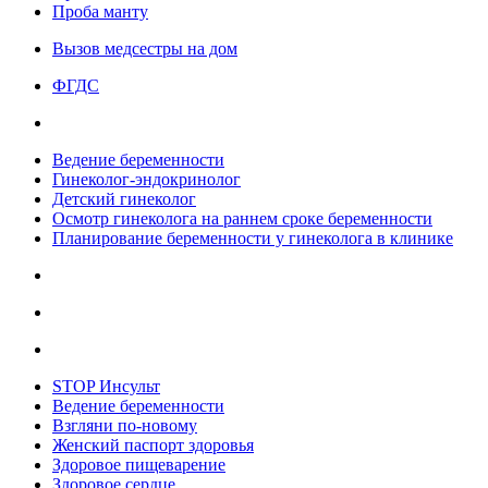
Проба манту
Вызов медсестры на дом
ФГДС
Ведение беременности
Гинеколог-эндокринолог
Детский гинеколог
Осмотр гинеколога на раннем сроке беременности
Планирование беременности у гинеколога в клинике
STOP Инсульт
Ведение беременности
Взгляни по-новому
Женский паспорт здоровья
Здоровое пищеварение
Здоровое сердце