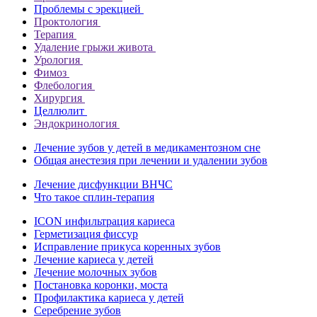
Проблемы с эрекцией
Проктология
Терапия
Удаление грыжи живота
Урология
Фимоз
Флебология
Хирургия
Целлюлит
Эндокринология
Лечение зубов у детей в медикаментозном сне
Общая анестезия при лечении и удалении зубов
Лечение дисфункции ВНЧС
Что такое сплин-терапия
ICON инфильтрация кариеса
Герметизация фиссур
Исправление прикуса коренных зубов
Лечение кариеса у детей
Лечение молочных зубов
Постановка коронки, моста
Профилактика кариеса у детей
Серебрение зубов