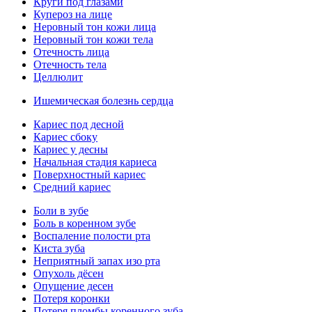
Круги под глазами
Купероз на лице
Неровный тон кожи лица
Неровный тон кожи тела
Отечность лица
Отечность тела
Целлюлит
Ишемическая болезнь сердца
Кариес под десной
Кариес сбоку
Кариес у десны
Начальная стадия кариеса
Поверхностный кариес
Средний кариес
Боли в зубе
Боль в коренном зубе
Воспаление полости рта
Киста зуба
Неприятный запах изо рта
Опухоль дёсен
Опущение десен
Потеря коронки
Потеря пломбы коренного зуба