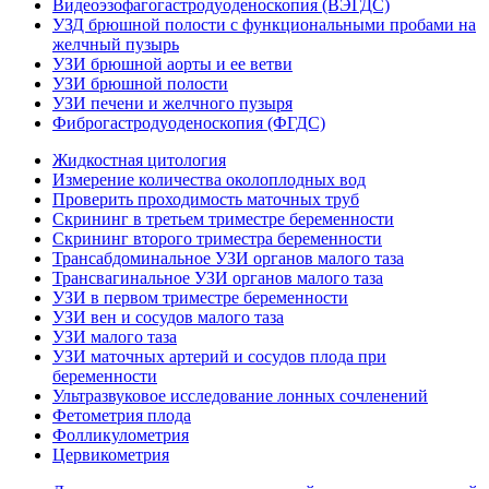
Видеоэзофагогастродуоденоскопия (ВЭГДС)
УЗД брюшной полости с функциональными пробами на
желчный пузырь
УЗИ брюшной аорты и ее ветви
УЗИ брюшной полости
УЗИ печени и желчного пузыря
Фиброгастродуоденоскопия (ФГДС)
Жидкостная цитология
Измерение количества околоплодных вод
Проверить проходимость маточных труб
Скрининг в третьем триместре беременности
Скрининг второго триместра беременности
Трансабдоминальное УЗИ органов малого таза
Трансвагинальное УЗИ органов малого таза
УЗИ в первом триместре беременности
УЗИ вен и сосудов малого таза
УЗИ малого таза
УЗИ маточных артерий и сосудов плода при
беременности
Ультразвуковое исследование лонных сочленений
Фетометрия плода
Фолликулометрия
Цервикометрия