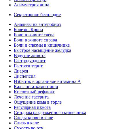
Асимметрия лица
Секреторное бесплодие
Анализы на энтеробиоз
Болезнь Крона
Боли в животе слева
Боли в животе справа
Боли и спазмы в кишечнике
Быстрое насыщение желудка
Вздутие живота
Гастродуоденит
Гастроэнтерит
Диарея
Диспепсия
Избыток в организме витамина А
Кал с остатками пищи
Кислотный рефлюкс
Лечение гастрита
Ощущение кома в горле
Регулярная изжога
Синдром раздраженного кишечника
Следы крови в кале
Слизь в кале
Сухость во рту