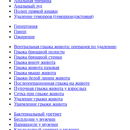
Анальная трещина
Анальный зуд
Полип прямой кишки
Удаление геморроя (геморроидэктомия)
Гипертония
Грипп
Ожирение
Вентральная грыжа живота: операция по удалению
Грыжа брюшной полости
Грыжа брюшной стенки
Грыжа внизу живота
Грыжа живота паховая
Грыжа мышц живота
Грыжи белой линии живота
Послеоперационная грыжа на животе
Пупочная грыжа живота у взрослых
Сетка при грыже живота
Удаление грыжи живота
Ущемление грыжи живота
Бактериальный уретрит
Бесплодие у мужчин
Варикоцеле у мужчин
Кандидозный уретрит у мужчин