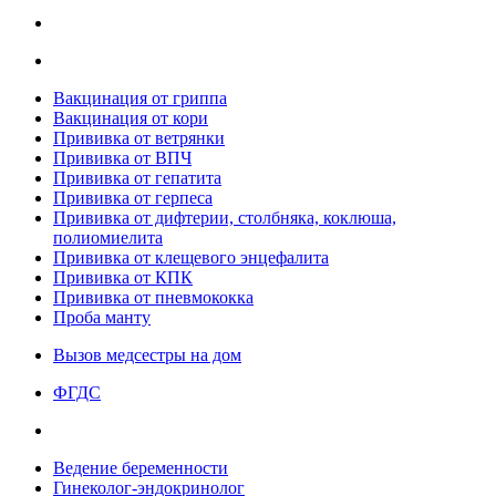
Вакцинация от гриппа
Вакцинация от кори
Прививка от ветрянки
Прививка от ВПЧ
Прививка от гепатита
Прививка от герпеса
Прививка от дифтерии, столбняка, коклюша,
полиомиелита
Прививка от клещевого энцефалита
Прививка от КПК
Прививка от пневмококка
Проба манту
Вызов медсестры на дом
ФГДС
Ведение беременности
Гинеколог-эндокринолог