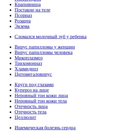
Крапивница
Постакне на теле
Псориаз
Розацеа
Экзема
Сломался молочный зуб у ребенка
Вирус папилломы у женщин
Вирус папилломы человека
Микоплазмоз
Трихомониаз
Хламидиоз
Цитомегаловирус
Круги под глазами
Купероз на лице
Неровный тон кожи лица
Неровный тон кожи тела
Отечность лица
Отечность тела
Целлюлит
Ишемическая болезнь сердца