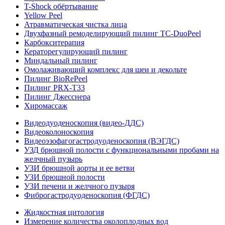
T-Shock обёртывание
Yellow Peel
Атравматическая чистка лица
Двухфазный ремоделирующий пилинг TC-DuoPeel
Карбокситерапия
Кераторегулирующий пилинг
Миндальный пилинг
Омолаживающий комплекс для шеи и декольте
Пилинг BioRePeel
Пилинг PRX-T33
Пилинг Джесснера
Хиромассаж
Видеодуоденоскопия (видео-ДДС)
Видеоколоноскопия
Видеоэзофагогастродуоденоскопия (ВЭГДС)
УЗД брюшной полости с функциональными пробами на
желчный пузырь
УЗИ брюшной аорты и ее ветви
УЗИ брюшной полости
УЗИ печени и желчного пузыря
Фиброгастродуоденоскопия (ФГДС)
Жидкостная цитология
Измерение количества околоплодных вод