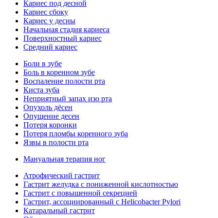
Кариес под десной
Кариес сбоку
Кариес у десны
Начальная стадия кариеса
Поверхностный кариес
Средний кариес
Боли в зубе
Боль в коренном зубе
Воспаление полости рта
Киста зуба
Неприятный запах изо рта
Опухоль дёсен
Опущение десен
Потеря коронки
Потеря пломбы коренного зуба
Язвы в полости рта
Мануальная терапия ног
Атрофический гастрит
Гастрит желудка с пониженной кислотностью
Гастрит с повышенной секрецией
Гастрит, ассоциированный с Helicobacter Pylori
Катаральный гастрит