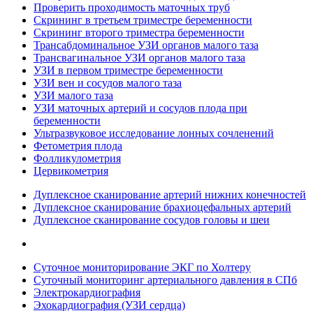
Проверить проходимость маточных труб
Скрининг в третьем триместре беременности
Скрининг второго триместра беременности
Трансабдоминальное УЗИ органов малого таза
Трансвагинальное УЗИ органов малого таза
УЗИ в первом триместре беременности
УЗИ вен и сосудов малого таза
УЗИ малого таза
УЗИ маточных артерий и сосудов плода при
беременности
Ультразвуковое исследование лонных сочленений
Фетометрия плода
Фолликулометрия
Цервикометрия
Дуплексное сканирование артерий нижних конечностей
Дуплексное сканирование брахиоцефальных артерий
Дуплексное сканирование сосудов головы и шеи
Суточное мониторирование ЭКГ по Холтеру
Суточный мониторинг артериального давления в СПб
Электрокардиография
Эхокардиография (УЗИ сердца)