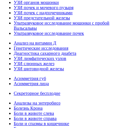
УЗИ органов мошонки
УЗИ почек и мочевого пузыря
УЗИ почек с надпочечниками
УЗИ предстательной железы
Ультразвуковое исследование мошонки с пробой
Вальсальвы
Ультразвуковое исследование почек
Анализ на витамин Д
Генетические исследования
Диагностика сахарного диабета
УЗИ лимфатических узлов
УЗИ слюнных желез
УЗИ щитовидной железы
Асимметрия губ
Асимметрия лица
Секреторное бесплодие
Анализы на энтеробиоз
Болезнь Крона
Боли в животе слева
Боли в животе справа
Боли и спазмы в кишечнике