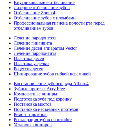
Внутриканальное отбеливание
Лазерное отбеливание зубов
Отбеливание Zoom 4
Отбеливание зубов с пломбами
Профессиональная гигиена полости рта перед
отбеливанием зубов
Лечение пародонтоза
Лечение гингивита
Лечение десен аппаратом Vector
Лечение пародонтита
Пластика десен
Пластика уздечки
Рецессия десен
Шинирование зубов гибкой керамикой
Восстановление зубного ряда All‑on‑4
Зубные протезы Acry Free
Композитные виниры
Подготовка зуба под коронку
Постановка мостов
Постановка несъемных протезов
Ремонт протезов
Реставрация зубов на штифте
Установка виниров