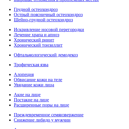
Грудной остеохондроз
Острый поясничный остеохондроз
Шейно-грудной остеохондроз
Искривление носовой перегородки
Лечение храпа и апноэ
Хронический ринит
Хронический тонзиллит
Офтальмологический демодекоз
Трофическая язва
Алопеция
Обвисание кожи на теле
Увядание кожи лица
Акне на лице
Постакне на лице
Расширенные поры на лице
Преждевременное семяизвержение
Снижение либидо у мужчин