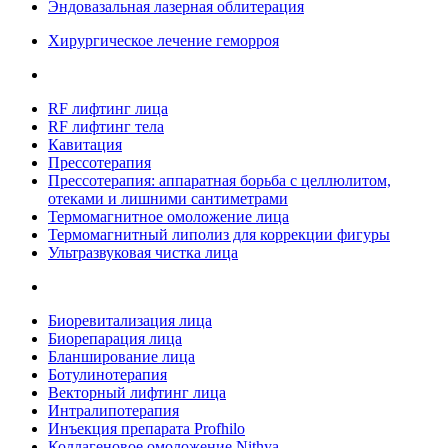
Эндовазальная лазерная облитерация
Хирургическое лечение геморроя
RF лифтинг лица
RF лифтинг тела
Кавитация
Прессотерапия
Прессотерапия: аппаратная борьба с целлюлитом,
отеками и лишними сантиметрами
Термомагнитное омоложение лица
Термомагнитный липолиз для коррекции фигуры
Ультразвуковая чистка лица
Биоревитализация лица
Биорепарация лица
Бланширование лица
Ботулинотерапия
Векторный лифтинг лица
Интралипотерапия
Инъекция препарата Profhilo
Коллагеновое омоложение Nithya