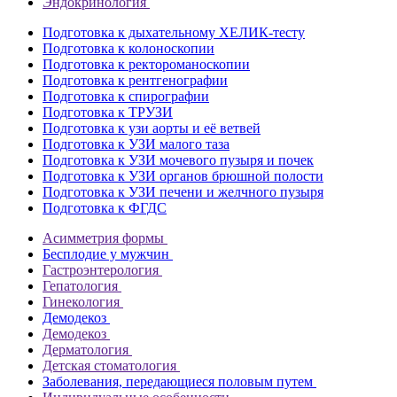
Эндокринология
Подготовка к дыхательному ХЕЛИК-тесту
Подготовка к колоноскопии
Подготовка к ректороманоскопии
Подготовка к рентгенографии
Подготовка к спирографии
Подготовка к ТРУЗИ
Подготовка к узи аорты и её ветвей
Подготовка к УЗИ малого таза
Подготовка к УЗИ мочевого пузыря и почек
Подготовка к УЗИ органов брюшной полости
Подготовка к УЗИ печени и желчного пузыря
Подготовка к ФГДС
Асимметрия формы
Бесплодие у мужчин
Гастроэнтерология
Гепатология
Гинекология
Демодекоз
Демодекоз
Дерматология
Детская стоматология
Заболевания, передающиеся половым путем