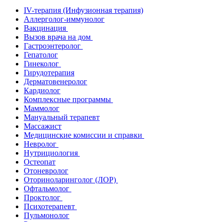
IV-терапия (Инфузионная терапия)
Аллерголог-иммунолог
Вакцинация
Вызов врача на дом
Гастроэнтеролог
Гепатолог
Гинеколог
Гирудотерапия
Дерматовенеролог
Кардиолог
Комплексные программы
Маммолог
Мануальный терапевт
Массажист
Медицинские комиссии и справки
Невролог
Нутрициология
Остеопат
Отоневролог
Оториноларинголог (ЛОР)
Офтальмолог
Проктолог
Психотерапевт
Пульмонолог