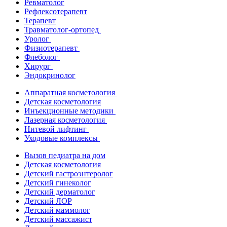
Ревматолог
Рефлексотерапевт
Терапевт
Травматолог-ортопед
Уролог
Физиотерапевт
Флеболог
Хирург
Эндокринолог
Аппаратная косметология
Детская косметология
Инъекционные методики
Лазерная косметология
Нитевой лифтинг
Уходовые комплексы
Вызов педиатра на дом
Детская косметология
Детский гастроэнтеролог
Детский гинеколог
Детский дерматолог
Детский ЛОР
Детский маммолог
Детский массажист