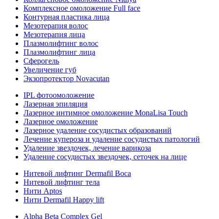
Комплексное омоложение Full face
Контурная пластика лица
Мезотерапия волос
Мезотерапия лица
Плазмолифтинг волос
Плазмолифтинг лица
Сферогель
Увеличение губ
Экзопротектор Novacutan
IPL фотоомоложение
Лазерная эпиляция
Лазерное интимное омоложение MonaLisa Touch
Лазерное омоложение
Лазерное удаление сосудистых образований
Лечение купероза и удаление сосудистых патологий
Удаление звездочек, лечение варикоза
Удаление сосудистых звездочек, сеточек на лице
Нитевой лифтинг Dermafil Boca
Нитевой лифтинг тела
Нити Aptos
Нити Dermafil Happy lift
Alpha Beta Complex Gel