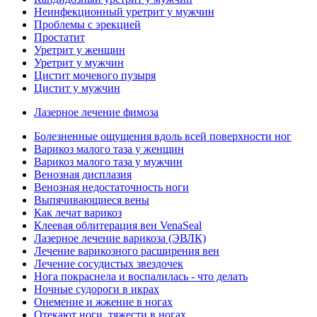
Неинфекционный уретрит у мужчин
Проблемы с эрекцией
Простатит
Уретрит у женщин
Уретрит у мужчин
Цистит мочевого пузыря
Цистит у мужчин
Лазерное лечение фимоза
Болезненные ощущения вдоль всей поверхности ног
Варикоз малого таза у женщин
Варикоз малого таза у мужчин
Венозная дисплазия
Венозная недостаточность ноги
Выпячивающиеся вены
Как лечат варикоз
Клеевая облитерация вен VenaSeal
Лазерное лечение варикоза (ЭВЛК)
Лечение варикозного расширения вен
Лечение сосудистых звездочек
Нога покраснела и воспалилась - что делать
Ночные судороги в икрах
Онемение и жжение в ногах
Отекают ноги, тяжести в ногах