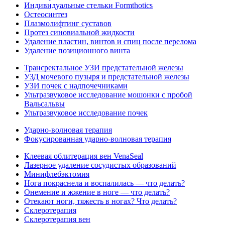
Индивидуальные стельки Formthotics
Остеосинтез
Плазмолифтинг суставов
Протез синовиальной жидкости
Удаление пластин, винтов и спиц после перелома
Удаление позиционного винта
Трансректальное УЗИ предстательной железы
УЗД мочевого пузыря и предстательной железы
УЗИ почек с надпочечниками
Ультразвуковое исследование мошонки с пробой
Вальсальвы
Ультразвуковое исследование почек
Ударно-волновая терапия
Фокусированная ударно-волновая терапия
Клеевая облитерация вен VenaSeal
Лазерное удаление сосудистых образований
Минифлебэктомия
Нога покраснела и воспалилась — что делать?
Онемение и жжение в ноге — что делать?
Отекают ноги, тяжесть в ногах? Что делать?
Склеротерапия
Склеротерапия вен