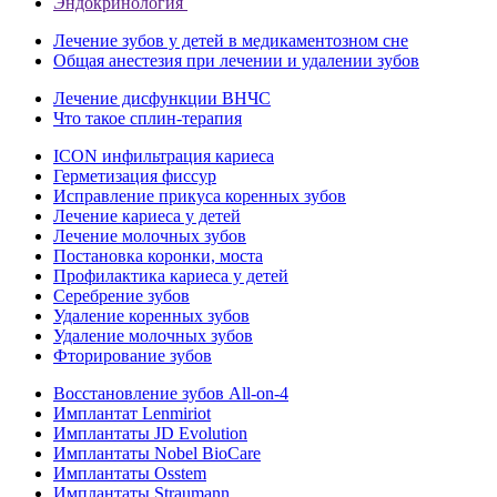
Эндокринология
Лечение зубов у детей в медикаментозном сне
Общая анестезия при лечении и удалении зубов
Лечение дисфункции ВНЧС
Что такое сплин-терапия
ICON инфильтрация кариеса
Герметизация фиссур
Исправление прикуса коренных зубов
Лечение кариеса у детей
Лечение молочных зубов
Постановка коронки, моста
Профилактика кариеса у детей
Серебрение зубов
Удаление коренных зубов
Удаление молочных зубов
Фторирование зубов
Восстановление зубов All‑on‑4
Имплантат Lenmiriot
Имплантаты JD Evolution
Имплантаты Nobel BioСare
Имплантаты Osstem
Имплантаты Straumann