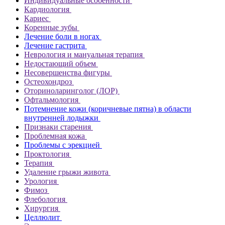
Индивидуальные особенности
Кардиология
Кариес
Коренные зубы
Лечение боли в ногах
Лечение гастрита
Неврология и мануальная терапия
Недостающий объем
Несовершенства фигуры
Остеохондроз
Оториноларинголог (ЛОР)
Офтальмология
Потемнение кожи (коричневые пятна) в области
внутренней лодыжки
Признаки старения
Проблемная кожа
Проблемы с эрекцией
Проктология
Терапия
Удаление грыжи живота
Урология
Фимоз
Флебология
Хирургия
Целлюлит