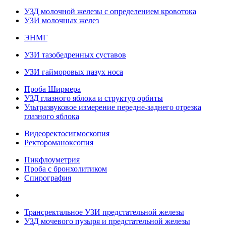
УЗД молочной железы с определением кровотока
УЗИ молочных желез
ЭНМГ
УЗИ тазобедренных суставов
УЗИ гайморовых пазух носа
Проба Ширмера
УЗД глазного яблока и структур орбиты
Ультразвуковое измерение передне-заднего отрезка
глазного яблока
Видеоректосигмоскопия
Ректороманоксопия
Пикфлоуметрия
Проба с бронхолитиком
Спирография
Трансректальное УЗИ предстательной железы
УЗД мочевого пузыря и предстательной железы