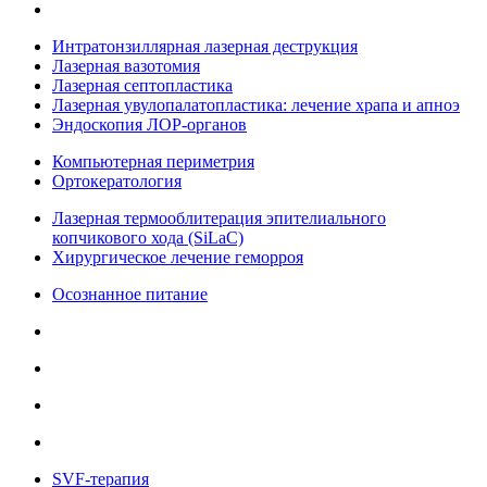
Интратонзиллярная лазерная деструкция
Лазерная вазотомия
Лазерная септопластика
Лазерная увулопалатопластика: лечение храпа и апноэ
Эндоскопия ЛОР-органов
Компьютерная периметрия
Ортокератология
Лазерная термооблитерация эпителиального
копчикового хода (SiLaC)
Хирургическое лечение геморроя
Осознанное питание
SVF-терапия