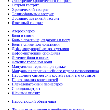
Обострение хронического гастрита
Острый гастрит
Хронический гастрит
Эозинофильный гастрит
Эрозивно-язвенный гастрит
Язвенный гастрит
Атеросклероз
Боли в спине
Боль в пояснице, отдающая в ногу
Боль в спине под лопатками
Деформирующий артроз суставов
Деформирующий спондилез
Лечение боли в ногах
Лечение головной боли
Мануальная терапия при грыже
Мануальная терапия шейного отдела позвоночника
Нарушение симметрии костей таза и его суставов
Парез нижних конечностей
Плечелопаточный периартроз
Спондилоартроз
Шейный миозит
Недостающий объем лица
Жировые отложения в проблемных местах