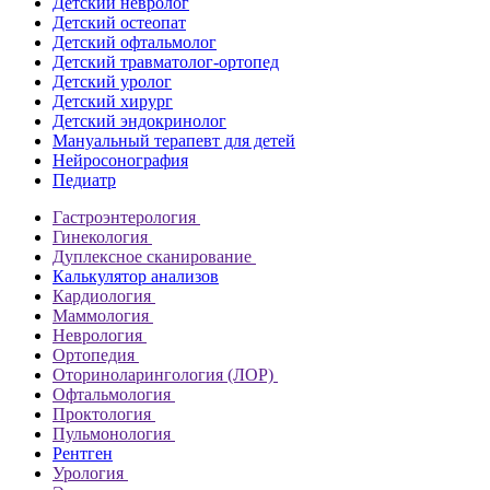
Детский невролог
Детский остеопат
Детский офтальмолог
Детский травматолог-ортопед
Детский уролог
Детский хирург
Детский эндокринолог
Мануальный терапевт для детей
Нейросонография
Педиатр
Гастроэнтерология
Гинекология
Дуплексное сканирование
Калькулятор анализов
Кардиология
Маммология
Неврология
Ортопедия
Оториноларингология (ЛОР)
Офтальмология
Проктология
Пульмонология
Рентген
Урология