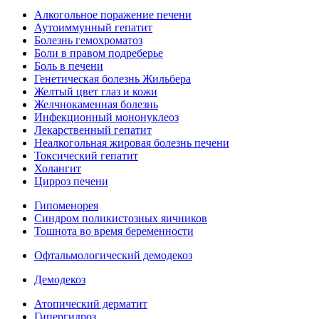
Алкогольное поражение печени
Аутоиммунный гепатит
Болезнь гемохроматоз
Боли в правом подреберье
Боль в печени
Генетическая болезнь Жильбера
Желтый цвет глаз и кожи
Желчнокаменная болезнь
Инфекционный мононуклеоз
Лекарственный гепатит
Неалкогольная жировая болезнь печени
Токсический гепатит
Холангит
Цирроз печени
Гипоменорея
Синдром поликистозных яичников
Тошнота во время беременности
Офтальмологический демодекоз
Демодекоз
Атопический дерматит
Гипергидроз