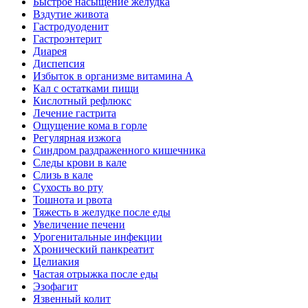
Быстрое насыщение желудка
Вздутие живота
Гастродуоденит
Гастроэнтерит
Диарея
Диспепсия
Избыток в организме витамина А
Кал с остатками пищи
Кислотный рефлюкс
Лечение гастрита
Ощущение кома в горле
Регулярная изжога
Синдром раздраженного кишечника
Следы крови в кале
Слизь в кале
Сухость во рту
Тошнота и рвота
Тяжесть в желудке после еды
Увеличение печени
Урогенитальные инфекции
Хронический панкреатит
Целиакия
Частая отрыжка после еды
Эзофагит
Язвенный колит