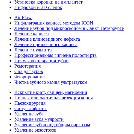
Установка коронки на имплантат
Цифровой и 3D слепок
Air Flow
Инфильтрация кариеса методом ICON
Лечение зубов под микроскопом в Санкт-Петербурге
Лечение кариеса
Лечение клиновидного дефекта
Лечение пришеечного кариеса
Лечение пульпита
Профессиональная гигиена полости рта
Прямая реставрация зубов
Ремотерапия
Спа для зубов
Фторирование
Чистка зубного камня ультразвуком
Вскрытие кист, свищей, нагноений
Полная или частичная резекция корня
Пьезохирургия
Синус-лифтинг
Удаление зуба
Удаление зуба мудрости
Удаление зубов под общим наркозом
Удаление экзостозов