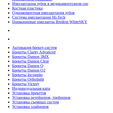
Имплантация зубов в медикаментозном сне
Костная пластика
Одномоментная имплантация зубов
Система имплантации Hi-Tech
Циркониевые импланты Bredent WhiteSKY
Активация брекет-систем
Брекеты Clarity Advanced
Брекеты Damon 3MX
Брекеты Damon Clear
Брекеты Damon Q
Брекеты Damon Q2
Брекеты Incognito
Брекеты Ortholight
Брекеты Victory
Индивидуальная капа
Установка брекетов
Установка ретейнеров, трейнеров
Установка съемных систем
Установка элайнеров