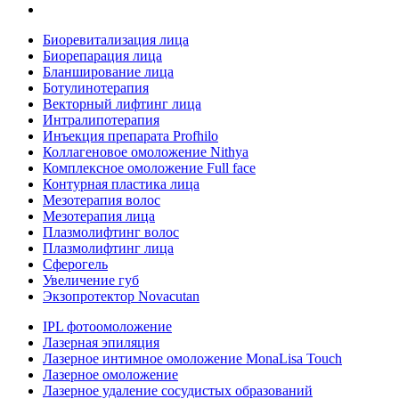
Биоревитализация лица
Биорепарация лица
Бланширование лица
Ботулинотерапия
Векторный лифтинг лица
Интралипотерапия
Инъекция препарата Profhilo
Коллагеновое омоложение Nithya
Комплексное омоложение Full face
Контурная пластика лица
Мезотерапия волос
Мезотерапия лица
Плазмолифтинг волос
Плазмолифтинг лица
Сферогель
Увеличение губ
Экзопротектор Novacutan
IPL фотоомоложение
Лазерная эпиляция
Лазерное интимное омоложение MonaLisa Touch
Лазерное омоложение
Лазерное удаление сосудистых образований