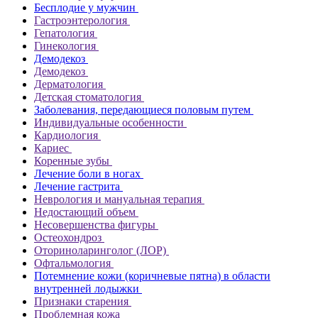
Бесплодие у мужчин
Гастроэнтерология
Гепатология
Гинекология
Демодекоз
Демодекоз
Дерматология
Детская стоматология
Заболевания, передающиеся половым путем
Индивидуальные особенности
Кардиология
Кариес
Коренные зубы
Лечение боли в ногах
Лечение гастрита
Неврология и мануальная терапия
Недостающий объем
Несовершенства фигуры
Остеохондроз
Оториноларинголог (ЛОР)
Офтальмология
Потемнение кожи (коричневые пятна) в области
внутренней лодыжки
Признаки старения
Проблемная кожа