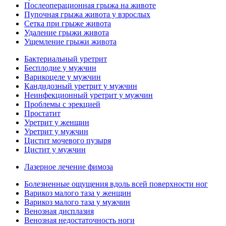
Послеоперационная грыжа на животе
Пупочная грыжа живота у взрослых
Сетка при грыже живота
Удаление грыжи живота
Ущемление грыжи живота
Бактериальный уретрит
Бесплодие у мужчин
Варикоцеле у мужчин
Кандидозный уретрит у мужчин
Неинфекционный уретрит у мужчин
Проблемы с эрекцией
Простатит
Уретрит у женщин
Уретрит у мужчин
Цистит мочевого пузыря
Цистит у мужчин
Лазерное лечение фимоза
Болезненные ощущения вдоль всей поверхности ног
Варикоз малого таза у женщин
Варикоз малого таза у мужчин
Венозная дисплазия
Венозная недостаточность ноги