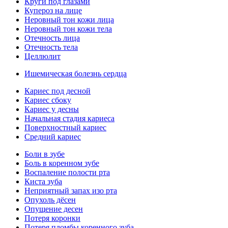
Круги под глазами
Купероз на лице
Неровный тон кожи лица
Неровный тон кожи тела
Отечность лица
Отечность тела
Целлюлит
Ишемическая болезнь сердца
Кариес под десной
Кариес сбоку
Кариес у десны
Начальная стадия кариеса
Поверхностный кариес
Средний кариес
Боли в зубе
Боль в коренном зубе
Воспаление полости рта
Киста зуба
Неприятный запах изо рта
Опухоль дёсен
Опущение десен
Потеря коронки
Потеря пломбы коренного зуба