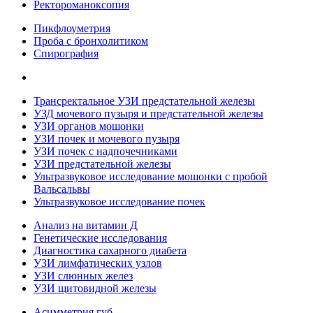
Ректороманоксопия
Пикфлоуметрия
Проба с бронхолитиком
Спирография
Трансректальное УЗИ предстательной железы
УЗД мочевого пузыря и предстательной железы
УЗИ органов мошонки
УЗИ почек и мочевого пузыря
УЗИ почек с надпочечниками
УЗИ предстательной железы
Ультразвуковое исследование мошонки с пробой
Вальсальвы
Ультразвуковое исследование почек
Анализ на витамин Д
Генетические исследования
Диагностика сахарного диабета
УЗИ лимфатических узлов
УЗИ слюнных желез
УЗИ щитовидной железы
Асимметрия губ