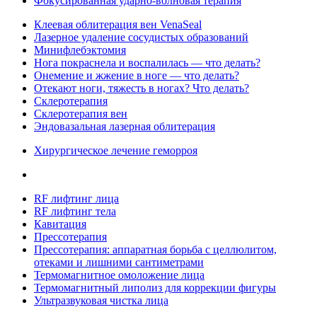
Фокусированная ударно-волновая терапия
Клеевая облитерация вен VenaSeal
Лазерное удаление сосудистых образований
Минифлебэктомия
Нога покраснела и воспалилась — что делать?
Онемение и жжение в ноге — что делать?
Отекают ноги, тяжесть в ногах? Что делать?
Склеротерапия
Склеротерапия вен
Эндовазальная лазерная облитерация
Хирургическое лечение геморроя
RF лифтинг лица
RF лифтинг тела
Кавитация
Прессотерапия
Прессотерапия: аппаратная борьба с целлюлитом,
отеками и лишними сантиметрами
Термомагнитное омоложение лица
Термомагнитный липолиз для коррекции фигуры
Ультразвуковая чистка лица