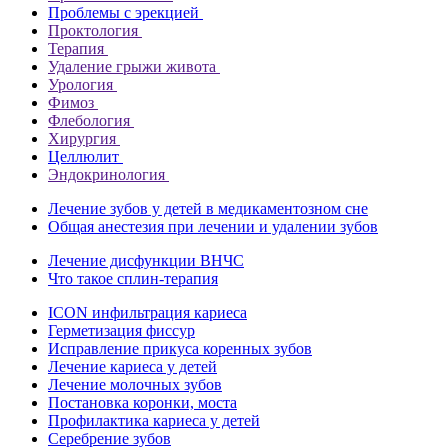
Проблемы с эрекцией
Проктология
Терапия
Удаление грыжи живота
Урология
Фимоз
Флебология
Хирургия
Целлюлит
Эндокринология
Лечение зубов у детей в медикаментозном сне
Общая анестезия при лечении и удалении зубов
Лечение дисфункции ВНЧС
Что такое сплин-терапия
ICON инфильтрация кариеса
Герметизация фиссур
Исправление прикуса коренных зубов
Лечение кариеса у детей
Лечение молочных зубов
Постановка коронки, моста
Профилактика кариеса у детей
Серебрение зубов