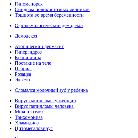
Гипоменорея
Синдром поликистозных яичников
Тошнота во время беременности
Офтальмологический демодекоз
Демодекоз
Атопический дерматит
Гипергидроз
Крапивница
Постакне на теле
Псориаз
Розацеа
Экзема
Сломался молочный зуб у ребенка
Вирус папилломы у женщин
Вирус папилломы человека
Микоплазмоз
Трихомониаз
Хламидиоз
Цитомегаловирус