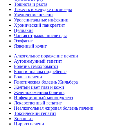
Тошнота и рвота
Тяжесть в желудке после еды
Увеличение печени
Урогенитальные инфекции
Хронический панкреатит
Целиакия
Частая отрыжка после еды
Эзофагит
Язвенный колит
Алкогольное поражение печени
Аутоиммунный гепатит
Болезнь гемохроматоз
Боли в правом подреберье
Боль в печени
Генетическая болезнь Жильбера
Желтый цвет глаз и кожи
Желчнокаменная болезнь
Инфекционный мононуклеоз
Лекарственный гепатит
Неалкогольная жировая болезнь печени
Токсический гепатит
Холангит
Цирроз печени