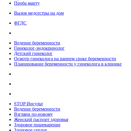
Проба манту
Вызов медсестры на дом
ФГДС
Ведение беременности
Гинеколог-эндокринолог
Детский гинеколог
Осмотр гинеколога на раннем сроке беременности
Планирование беременности у гинеколога в клинике
STOP Инсульт
Ведение беременности
Взгляни по-новому
Женский паспорт здоровья
Здоровое пищеварение
Здоровое сердце