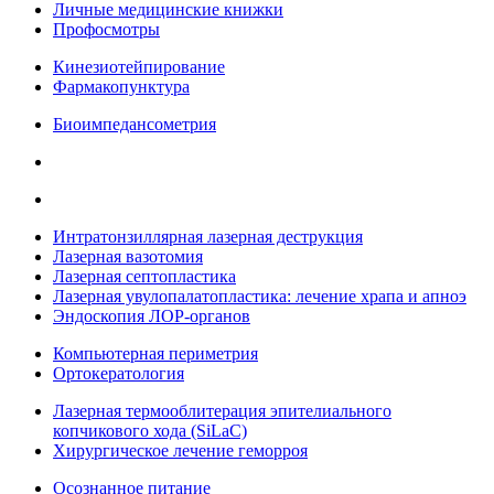
Личные медицинские книжки
Профосмотры
Кинезиотейпирование
Фармакопунктура
Биоимпедансометрия
Интратонзиллярная лазерная деструкция
Лазерная вазотомия
Лазерная септопластика
Лазерная увулопалатопластика: лечение храпа и апноэ
Эндоскопия ЛОР-органов
Компьютерная периметрия
Ортокератология
Лазерная термооблитерация эпителиального
копчикового хода (SiLaC)
Хирургическое лечение геморроя
Осознанное питание