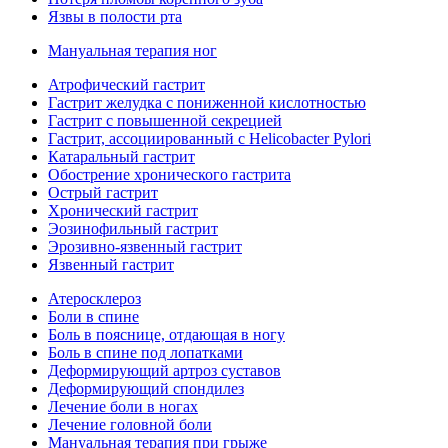
Язвы в полости рта
Мануальная терапия ног
Атрофический гастрит
Гастрит желудка с пониженной кислотностью
Гастрит с повышенной секрецией
Гастрит, ассоциированный с Helicobacter Pylori
Катаральный гастрит
Обострение хронического гастрита
Острый гастрит
Хронический гастрит
Эозинофильный гастрит
Эрозивно-язвенный гастрит
Язвенный гастрит
Атеросклероз
Боли в спине
Боль в пояснице, отдающая в ногу
Боль в спине под лопатками
Деформирующий артроз суставов
Деформирующий спондилез
Лечение боли в ногах
Лечение головной боли
Мануальная терапия при грыже