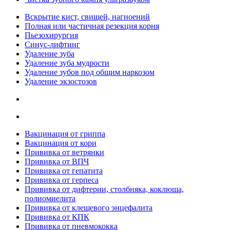
Вскрытие кист, свищей, нагноений
Полная или частичная резекция корня
Пьезохирургия
Синус-лифтинг
Удаление зуба
Удаление зуба мудрости
Удаление зубов под общим наркозом
Удаление экзостозов
Вакцинация от гриппа
Вакцинация от кори
Прививка от ветрянки
Прививка от ВПЧ
Прививка от гепатита
Прививка от герпеса
Прививка от дифтерии, столбняка, коклюша,
полиомиелита
Прививка от клещевого энцефалита
Прививка от КПК
Прививка от пневмококка