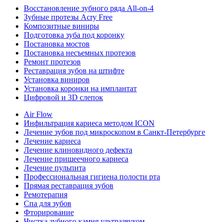
Восстановление зубного ряда All‑on‑4
Зубные протезы Acry Free
Композитные виниры
Подготовка зуба под коронку
Постановка мостов
Постановка несъемных протезов
Ремонт протезов
Реставрация зубов на штифте
Установка виниров
Установка коронки на имплантат
Цифровой и 3D слепок
Air Flow
Инфильтрация кариеса методом ICON
Лечение зубов под микроскопом в Санкт-Петербурге
Лечение кариеса
Лечение клиновидного дефекта
Лечение пришеечного кариеса
Лечение пульпита
Профессиональная гигиена полости рта
Прямая реставрация зубов
Ремотерапия
Спа для зубов
Фторирование
Чистка зубного камня ультразвуком