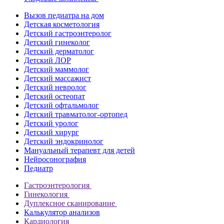
Вызов педиатра на дом
Детская косметология
Детский гастроэнтеролог
Детский гинеколог
Детский дерматолог
Детский ЛОР
Детский маммолог
Детский массажист
Детский невролог
Детский остеопат
Детский офтальмолог
Детский травматолог-ортопед
Детский уролог
Детский хирург
Детский эндокринолог
Мануальный терапевт для детей
Нейросонография
Педиатр
Гастроэнтерология
Гинекология
Дуплексное сканирование
Калькулятор анализов
Кардиология