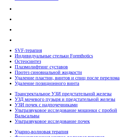
SVF-терапия
Индивидуальные стельки Formthotics
Остеосинтез
Плазмолифтинг суставов
Протез синовиальной жидкости
Удаление пластин, винтов и спиц после перелома
Удаление позиционного винта
Трансректальное УЗИ предстательной железы
УЗД мочевого пузыря и предстательной железы
УЗИ почек с надпочечниками
Ультразвуковое исследование мошонки с пробой
Вальсальвы
Ультразвуковое исследование почек
Ударно-волновая терапия