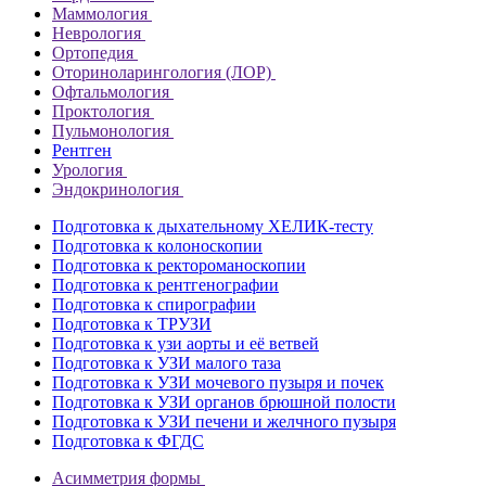
Маммология
Неврология
Ортопедия
Оториноларингология (ЛОР)
Офтальмология
Проктология
Пульмонология
Рентген
Урология
Эндокринология
Подготовка к дыхательному ХЕЛИК-тесту
Подготовка к колоноскопии
Подготовка к ректороманоскопии
Подготовка к рентгенографии
Подготовка к спирографии
Подготовка к ТРУЗИ
Подготовка к узи аорты и её ветвей
Подготовка к УЗИ малого таза
Подготовка к УЗИ мочевого пузыря и почек
Подготовка к УЗИ органов брюшной полости
Подготовка к УЗИ печени и желчного пузыря
Подготовка к ФГДС
Асимметрия формы