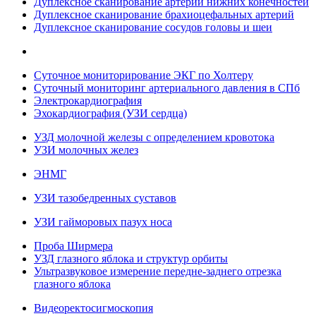
Дуплексное сканирование артерий нижних конечностей
Дуплексное сканирование брахиоцефальных артерий
Дуплексное сканирование сосудов головы и шеи
Суточное мониторирование ЭКГ по Холтеру
Суточный мониторинг артериального давления в СПб
Электрокардиография
Эхокардиография (УЗИ сердца)
УЗД молочной железы с определением кровотока
УЗИ молочных желез
ЭНМГ
УЗИ тазобедренных суставов
УЗИ гайморовых пазух носа
Проба Ширмера
УЗД глазного яблока и структур орбиты
Ультразвуковое измерение передне-заднего отрезка
глазного яблока
Видеоректосигмоскопия