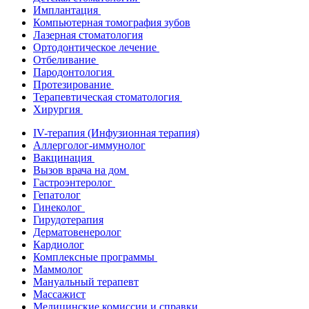
Имплантация
Компьютерная томография зубов
Лазерная стоматология
Ортодонтическое лечение
Отбеливание
Пародонтология
Протезирование
Терапевтическая стоматология
Хирургия
IV-терапия (Инфузионная терапия)
Аллерголог-иммунолог
Вакцинация
Вызов врача на дом
Гастроэнтеролог
Гепатолог
Гинеколог
Гирудотерапия
Дерматовенеролог
Кардиолог
Комплексные программы
Маммолог
Мануальный терапевт
Массажист
Медицинские комиссии и справки