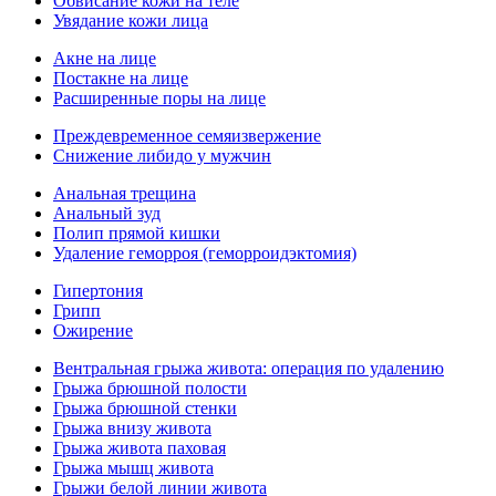
Обвисание кожи на теле
Увядание кожи лица
Акне на лице
Постакне на лице
Расширенные поры на лице
Преждевременное семяизвержение
Снижение либидо у мужчин
Анальная трещина
Анальный зуд
Полип прямой кишки
Удаление геморроя (геморроидэктомия)
Гипертония
Грипп
Ожирение
Вентральная грыжа живота: операция по удалению
Грыжа брюшной полости
Грыжа брюшной стенки
Грыжа внизу живота
Грыжа живота паховая
Грыжа мышц живота
Грыжи белой линии живота