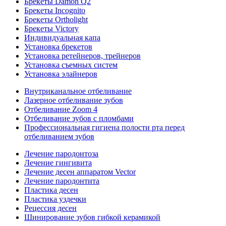
Брекеты Damon Q2
Брекеты Incognito
Брекеты Ortholight
Брекеты Victory
Индивидуальная капа
Установка брекетов
Установка ретейнеров, трейнеров
Установка съемных систем
Установка элайнеров
Внутриканальное отбеливание
Лазерное отбеливание зубов
Отбеливание Zoom 4
Отбеливание зубов с пломбами
Профессиональная гигиена полости рта перед
отбеливанием зубов
Лечение пародонтоза
Лечение гингивита
Лечение десен аппаратом Vector
Лечение пародонтита
Пластика десен
Пластика уздечки
Рецессия десен
Шинирование зубов гибкой керамикой