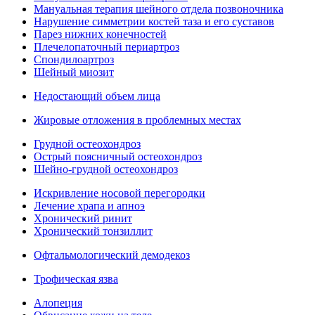
Мануальная терапия шейного отдела позвоночника
Нарушение симметрии костей таза и его суставов
Парез нижних конечностей
Плечелопаточный периартроз
Спондилоартроз
Шейный миозит
Недостающий объем лица
Жировые отложения в проблемных местах
Грудной остеохондроз
Острый поясничный остеохондроз
Шейно-грудной остеохондроз
Искривление носовой перегородки
Лечение храпа и апноэ
Хронический ринит
Хронический тонзиллит
Офтальмологический демодекоз
Трофическая язва
Алопеция