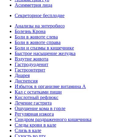
Асимметрия лица
Секреторное бесплодие
Анализы на энтеробиоз
Болезнь Крона
Боли в животе слева
Боли в животе справа
Боли и спазмы в кишечнике
Быстрое насыщение желудка
Вздутие живота
Гастродуоденит
Гастроэнтерит
Диарея
Диспепсия
Избыток в организме витамина А
Кал с остатками пищи
Кислотный рефлюкс
Лечение гастрита
Ощущение кома в горле
Регулярная изжога
Синдром раздраженного кишечника
Следы крови в кале
Слизь в кале
Сухость во рту