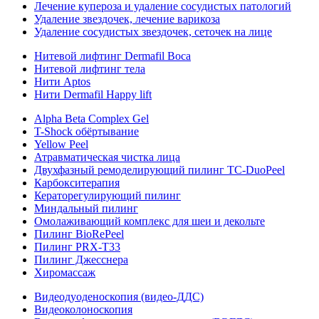
Лечение купероза и удаление сосудистых патологий
Удаление звездочек, лечение варикоза
Удаление сосудистых звездочек, сеточек на лице
Нитевой лифтинг Dermafil Boca
Нитевой лифтинг тела
Нити Aptos
Нити Dermafil Happy lift
Alpha Beta Complex Gel
T-Shock обёртывание
Yellow Peel
Атравматическая чистка лица
Двухфазный ремоделирующий пилинг TC-DuoPeel
Карбокситерапия
Кераторегулирующий пилинг
Миндальный пилинг
Омолаживающий комплекс для шеи и декольте
Пилинг BioRePeel
Пилинг PRX-T33
Пилинг Джесснера
Хиромассаж
Видеодуоденоскопия (видео-ДДС)
Видеоколоноскопия