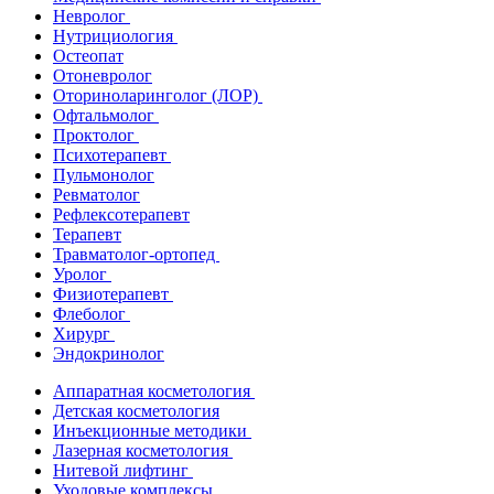
Невролог
Нутрициология
Остеопат
Отоневролог
Оториноларинголог (ЛОР)
Офтальмолог
Проктолог
Психотерапевт
Пульмонолог
Ревматолог
Рефлексотерапевт
Терапевт
Травматолог-ортопед
Уролог
Физиотерапевт
Флеболог
Хирург
Эндокринолог
Аппаратная косметология
Детская косметология
Инъекционные методики
Лазерная косметология
Нитевой лифтинг
Уходовые комплексы