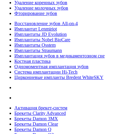
Удаление коренных зубов
Удаление молочных зубов
Фторирование зубов
Восстановление зубов All‑on‑4
Имплантат Lenmiriot
Имплантаты JD Evolution
Имплантаты Nobel BioСare
Имплантаты Osstem
Имплантаты Straumann
Имплантация зубов в медикаментозном сне
Костная пластика
Одномоментная имплантация зубов
Система имплантации Hi-Tech
Циркониевые импланты Bredent WhiteSKY
Активация брекет-систем
Брекеты Clarity Advanced
Брекеты Damon 3MX
Брекеты Damon Clear
Брекеты Damon Q