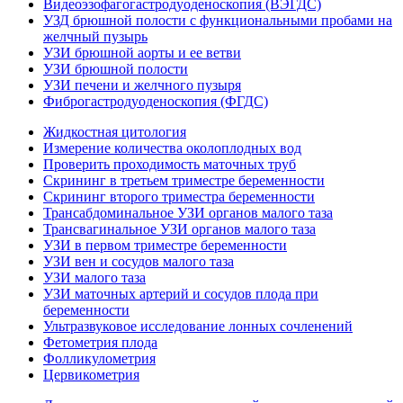
Видеоэзофагогастродуоденоскопия (ВЭГДС)
УЗД брюшной полости с функциональными пробами на
желчный пузырь
УЗИ брюшной аорты и ее ветви
УЗИ брюшной полости
УЗИ печени и желчного пузыря
Фиброгастродуоденоскопия (ФГДС)
Жидкостная цитология
Измерение количества околоплодных вод
Проверить проходимость маточных труб
Скрининг в третьем триместре беременности
Скрининг второго триместра беременности
Трансабдоминальное УЗИ органов малого таза
Трансвагинальное УЗИ органов малого таза
УЗИ в первом триместре беременности
УЗИ вен и сосудов малого таза
УЗИ малого таза
УЗИ маточных артерий и сосудов плода при
беременности
Ультразвуковое исследование лонных сочленений
Фетометрия плода
Фолликулометрия
Цервикометрия