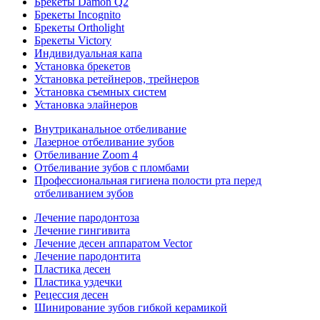
Брекеты Damon Q2
Брекеты Incognito
Брекеты Ortholight
Брекеты Victory
Индивидуальная капа
Установка брекетов
Установка ретейнеров, трейнеров
Установка съемных систем
Установка элайнеров
Внутриканальное отбеливание
Лазерное отбеливание зубов
Отбеливание Zoom 4
Отбеливание зубов с пломбами
Профессиональная гигиена полости рта перед
отбеливанием зубов
Лечение пародонтоза
Лечение гингивита
Лечение десен аппаратом Vector
Лечение пародонтита
Пластика десен
Пластика уздечки
Рецессия десен
Шинирование зубов гибкой керамикой