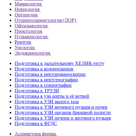
Маммология
Неврология
Ортопедия
Оториноларингология (ЛОР)
Офтальмология
Проктология
Пульмонология
Рентген
Урология
Эндокринология
Подготовка к дыхательному ХЕЛИК-тесту
Подготовка к колоноскопии
Подготовка к ректороманоскопии
Подготовка к рентгенографии
Подготовка к спирографии
Подготовка к ТРУЗИ
Подготовка к узи аорты и её ветвей
Подготовка к УЗИ малого таза
Подготовка к УЗИ мочевого пузыря и почек
Подготовка к УЗИ органов брюшной полости
Подготовка к УЗИ печени и желчного пузыря
Подготовка к ФГДС
Асимметрия формы