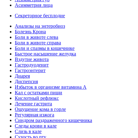
Асимметрия лица
Секреторное бесплодие
Анализы на энтеробиоз
Болезнь Крона
Боли в животе слева
Боли в животе справа
Боли и спазмы в кишечнике
Быстрое насыщение желудка
Вздутие живота
Гастродуоденит
Гастроэнтерит
Диарея
Диспепсия
Избыток в организме витамина А
Кал с остатками пищи
Кислотный рефлюкс
Лечение гастрита
Ощущение кома в горле
Регулярная изжога
Синдром раздраженного кишечника
Следы крови в кале
Слизь в кале
Сухость во рту