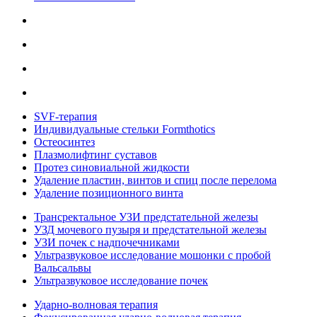
SVF-терапия
Индивидуальные стельки Formthotics
Остеосинтез
Плазмолифтинг суставов
Протез синовиальной жидкости
Удаление пластин, винтов и спиц после перелома
Удаление позиционного винта
Трансректальное УЗИ предстательной железы
УЗД мочевого пузыря и предстательной железы
УЗИ почек с надпочечниками
Ультразвуковое исследование мошонки с пробой
Вальсальвы
Ультразвуковое исследование почек
Ударно-волновая терапия