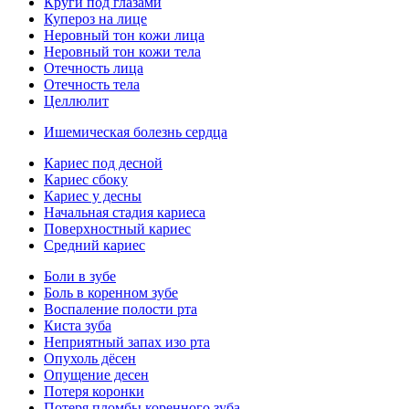
Круги под глазами
Купероз на лице
Неровный тон кожи лица
Неровный тон кожи тела
Отечность лица
Отечность тела
Целлюлит
Ишемическая болезнь сердца
Кариес под десной
Кариес сбоку
Кариес у десны
Начальная стадия кариеса
Поверхностный кариес
Средний кариес
Боли в зубе
Боль в коренном зубе
Воспаление полости рта
Киста зуба
Неприятный запах изо рта
Опухоль дёсен
Опущение десен
Потеря коронки
Потеря пломбы коренного зуба