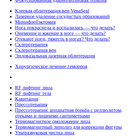
Фокусированная ударно-волновая терапия
Клеевая облитерация вен VenaSeal
Лазерное удаление сосудистых образований
Минифлебэктомия
Нога покраснела и воспалилась — что делать?
Онемение и жжение в ноге — что делать?
Отекают ноги, тяжесть в ногах? Что делать?
Склеротерапия
Склеротерапия вен
Эндовазальная лазерная облитерация
Хирургическое лечение геморроя
RF лифтинг лица
RF лифтинг тела
Кавитация
Прессотерапия
Прессотерапия: аппаратная борьба с целлюлитом,
отеками и лишними сантиметрами
Термомагнитное омоложение лица
Термомагнитный липолиз для коррекции фигуры
Ультразвуковая чистка лица