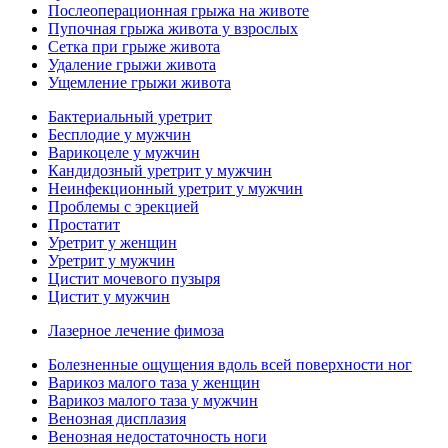
Послеоперационная грыжа на животе
Пупочная грыжа живота у взрослых
Сетка при грыже живота
Удаление грыжи живота
Ущемление грыжи живота
Бактериальный уретрит
Бесплодие у мужчин
Варикоцеле у мужчин
Кандидозный уретрит у мужчин
Неинфекционный уретрит у мужчин
Проблемы с эрекцией
Простатит
Уретрит у женщин
Уретрит у мужчин
Цистит мочевого пузыря
Цистит у мужчин
Лазерное лечение фимоза
Болезненные ощущения вдоль всей поверхности ног
Варикоз малого таза у женщин
Варикоз малого таза у мужчин
Венозная дисплазия
Венозная недостаточность ноги