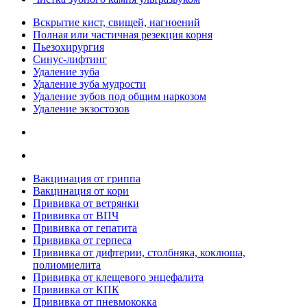
Вскрытие кист, свищей, нагноений
Полная или частичная резекция корня
Пьезохирургия
Синус-лифтинг
Удаление зуба
Удаление зуба мудрости
Удаление зубов под общим наркозом
Удаление экзостозов
Вакцинация от гриппа
Вакцинация от кори
Прививка от ветрянки
Прививка от ВПЧ
Прививка от гепатита
Прививка от герпеса
Прививка от дифтерии, столбняка, коклюша,
полиомиелита
Прививка от клещевого энцефалита
Прививка от КПК
Прививка от пневмококка