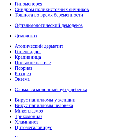
Гипоменорея
Синдром поликистозных яичников
Тошнота во время беременности
Офтальмологический демодекоз
Демодекоз
Атопический дерматит
Гипергидроз
Крапивница
Постакне на теле
Псориаз
Розацеа
Экзема
Сломался молочный зуб у ребенка
Вирус папилломы у женщин
Вирус папилломы человека
Микоплазмоз
Трихомониаз
Хламидиоз
Цитомегаловирус