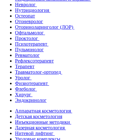
Невролог
Нутрициология
Остеопат
Отоневролог
Оториноларинголог (ЛОР)
Офтальмолог
Проктолог
Психотерапевт
Пульмонолог
Ревматолог
Рефлексотерапевт
Терапевт
Травматолог-ортопед
Уролог
Физиотерапевт
Флеболог
Хирург
Эндокринолог
Аппаратная косметология
Детская косметология
Инъекционные методики
Лазерная косметология
Нитевой лифтинг
Уходовые комплексы