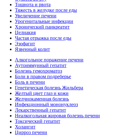
Тошнота и рвота
Тяжесть в желудке после еды
Увеличение печени
Урогенитальные инфекции
Хронический панкреатит
Целиакия
Частая отрыжка после еды
Эзофагит
Язвенный колит
Алкогольное поражение печени
Аутоиммунный гепатит
Болезнь гемохроматоз
Боли в правом подреберье
Боль в печени
Генетическая болезнь Жильбера
Желтый цвет глаз и кожи
Желчнокаменная болезнь
Инфекционный мононуклеоз
Лекарственный гепатит
Неалкогольная жировая болезнь печени
Токсический гепатит
Холангит
Цирроз печени