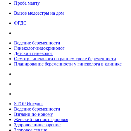
Проба манту
Вызов медсестры на дом
ФГДС
Ведение беременности
Гинеколог-эндокринолог
Детский гинеколог
Осмотр гинеколога на раннем сроке беременности
Планирование беременности у гинеколога в клинике
STOP Инсульт
Ведение беременности
Взгляни по-новому
Женский паспорт здоровья
Здоровое пищеварение
Здоровое сердце