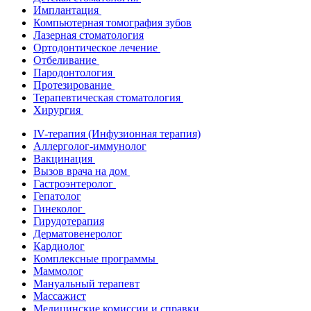
Имплантация
Компьютерная томография зубов
Лазерная стоматология
Ортодонтическое лечение
Отбеливание
Пародонтология
Протезирование
Терапевтическая стоматология
Хирургия
IV-терапия (Инфузионная терапия)
Аллерголог-иммунолог
Вакцинация
Вызов врача на дом
Гастроэнтеролог
Гепатолог
Гинеколог
Гирудотерапия
Дерматовенеролог
Кардиолог
Комплексные программы
Маммолог
Мануальный терапевт
Массажист
Медицинские комиссии и справки