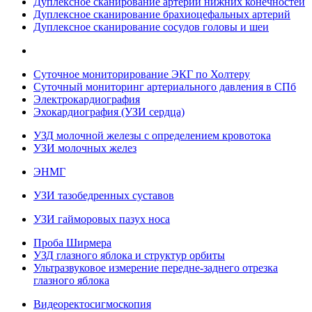
Дуплексное сканирование артерий нижних конечностей
Дуплексное сканирование брахиоцефальных артерий
Дуплексное сканирование сосудов головы и шеи
Суточное мониторирование ЭКГ по Холтеру
Суточный мониторинг артериального давления в СПб
Электрокардиография
Эхокардиография (УЗИ сердца)
УЗД молочной железы с определением кровотока
УЗИ молочных желез
ЭНМГ
УЗИ тазобедренных суставов
УЗИ гайморовых пазух носа
Проба Ширмера
УЗД глазного яблока и структур орбиты
Ультразвуковое измерение передне-заднего отрезка
глазного яблока
Видеоректосигмоскопия