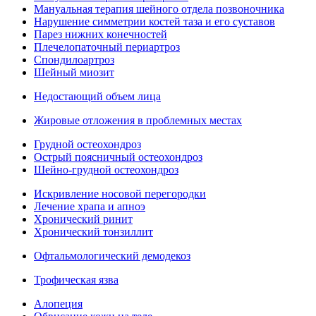
Мануальная терапия шейного отдела позвоночника
Нарушение симметрии костей таза и его суставов
Парез нижних конечностей
Плечелопаточный периартроз
Спондилоартроз
Шейный миозит
Недостающий объем лица
Жировые отложения в проблемных местах
Грудной остеохондроз
Острый поясничный остеохондроз
Шейно-грудной остеохондроз
Искривление носовой перегородки
Лечение храпа и апноэ
Хронический ринит
Хронический тонзиллит
Офтальмологический демодекоз
Трофическая язва
Алопеция