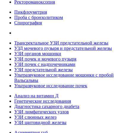
Ректороманоксопия
Пикфлоуметрия
Проба с бронхолитиком
Спирография
Трансректальное УЗИ предстательной железы
УЗД мочевого пузыря и предстательной железы
УЗИ органов мошонки
УЗИ почек и мочевого пузыря
УЗИ почек с надпочечниками
УЗИ предстательной железы
Ультразвуковое исследование мошонки с пробой
Вальсальвы
Ультразвуковое исследование почек
Анализ на витамин Д
Генетические исследования
Диагностика сахарного диабета
УЗИ лимфатических узлов
УЗИ слюнных желез
УЗИ щитовидной железы
Асимметрия губ