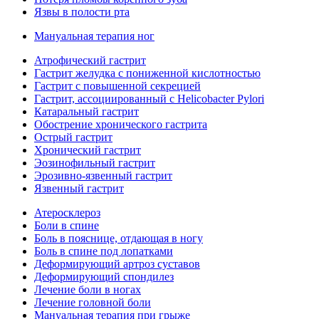
Язвы в полости рта
Мануальная терапия ног
Атрофический гастрит
Гастрит желудка с пониженной кислотностью
Гастрит с повышенной секрецией
Гастрит, ассоциированный с Helicobacter Pylori
Катаральный гастрит
Обострение хронического гастрита
Острый гастрит
Хронический гастрит
Эозинофильный гастрит
Эрозивно-язвенный гастрит
Язвенный гастрит
Атеросклероз
Боли в спине
Боль в пояснице, отдающая в ногу
Боль в спине под лопатками
Деформирующий артроз суставов
Деформирующий спондилез
Лечение боли в ногах
Лечение головной боли
Мануальная терапия при грыже