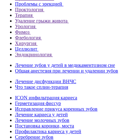
Проблемы с эрекцией
Проктология
Терапия
Удаление грыжи живота
Урология
Фимоз
Флебология
Хирургия
Целлюлит
Эндокринология
Лечение зубов у детей в медикаментозном сне
Общая анестезия при лечении и удалении зубов
Лечение дисфункции ВНЧС
Что такое сплин-терапия
ICON инфильтрация кариеса
Герметизация фиссур
Исправление прикуса коренных зубов
Лечение кариеса у детей
Лечение молочных зубов
Постановка коронки, моста
Профилактика кариеса у детей
Серебрение зубов