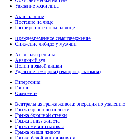
Обвисание кожи на теле
Увядание кожи лица
Акне на лице
Постакне на лице
Расширенные поры на лице
Преждевременное семяизвержение
Снижение либидо у мужчин
Анальная трещина
Анальный зуд
Полип прямой кишки
Удаление геморроя (геморроидэктомия)
Гипертония
Грипп
Ожирение
Вентральная грыжа живота: операция по удалению
Грыжа брюшной полости
Грыжа брюшной стенки
Грыжа внизу живота
Грыжа живота паховая
Грыжа мышц живота
Грыжи белой линии живота