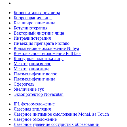
Биоревитализация лица
Биорепарация лица
Бланширование лица
Ботулинотерапия
Векторный лифтинг лица
Интралипотерапия
Инъекция препарата Profhilo
Коллагеновое омоложение Nithya
Комплексное омоложение Full face
Контурная пластика лица
Мезотерапия волос
Мезотерапия лица
Плазмолифтинг волос
Плазмолифтинг лица
Сферогель
Увеличение губ
Экзопротектор Novacutan
IPL фотоомоложение
Лазерная эпиляция
Лазерное интимное омоложение MonaLisa Touch
Лазерное омоложение
Лазерное удаление сосудистых образований