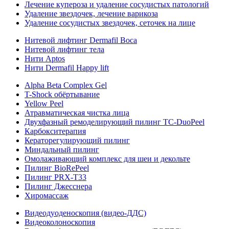
Лечение купероза и удаление сосудистых патологий
Удаление звездочек, лечение варикоза
Удаление сосудистых звездочек, сеточек на лице
Нитевой лифтинг Dermafil Boca
Нитевой лифтинг тела
Нити Aptos
Нити Dermafil Happy lift
Alpha Beta Complex Gel
T-Shock обёртывание
Yellow Peel
Атравматическая чистка лица
Двухфазный ремоделирующий пилинг TC-DuoPeel
Карбокситерапия
Кераторегулирующий пилинг
Миндальный пилинг
Омолаживающий комплекс для шеи и декольте
Пилинг BioRePeel
Пилинг PRX-T33
Пилинг Джесснера
Хиромассаж
Видеодуоденоскопия (видео-ДДС)
Видеоколоноскопия