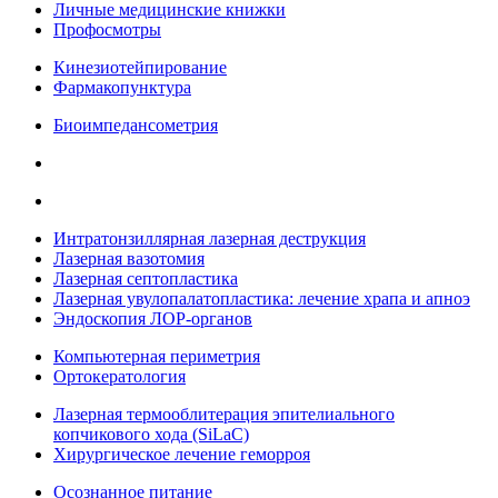
Личные медицинские книжки
Профосмотры
Кинезиотейпирование
Фармакопунктура
Биоимпедансометрия
Интратонзиллярная лазерная деструкция
Лазерная вазотомия
Лазерная септопластика
Лазерная увулопалатопластика: лечение храпа и апноэ
Эндоскопия ЛОР-органов
Компьютерная периметрия
Ортокератология
Лазерная термооблитерация эпителиального
копчикового хода (SiLaC)
Хирургическое лечение геморроя
Осознанное питание