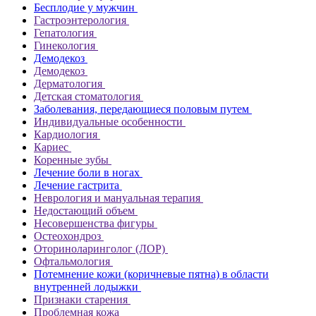
Бесплодие у мужчин
Гастроэнтерология
Гепатология
Гинекология
Демодекоз
Демодекоз
Дерматология
Детская стоматология
Заболевания, передающиеся половым путем
Индивидуальные особенности
Кардиология
Кариес
Коренные зубы
Лечение боли в ногах
Лечение гастрита
Неврология и мануальная терапия
Недостающий объем
Несовершенства фигуры
Остеохондроз
Оториноларинголог (ЛОР)
Офтальмология
Потемнение кожи (коричневые пятна) в области
внутренней лодыжки
Признаки старения
Проблемная кожа