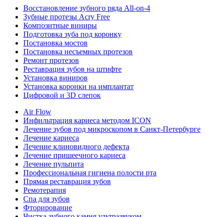
Восстановление зубного ряда All‑on‑4
Зубные протезы Acry Free
Композитные виниры
Подготовка зуба под коронку
Постановка мостов
Постановка несъемных протезов
Ремонт протезов
Реставрация зубов на штифте
Установка виниров
Установка коронки на имплантат
Цифровой и 3D слепок
Air Flow
Инфильтрация кариеса методом ICON
Лечение зубов под микроскопом в Санкт-Петербурге
Лечение кариеса
Лечение клиновидного дефекта
Лечение пришеечного кариеса
Лечение пульпита
Профессиональная гигиена полости рта
Прямая реставрация зубов
Ремотерапия
Спа для зубов
Фторирование
Чистка зубного камня ультразвуком