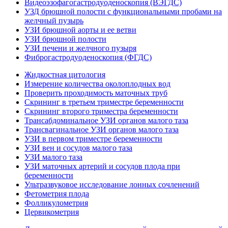
Видеоэзофагогастродуоденоскопия (ВЭГДС)
УЗД брюшной полости с функциональными пробами на
желчный пузырь
УЗИ брюшной аорты и ее ветви
УЗИ брюшной полости
УЗИ печени и желчного пузыря
Фиброгастродуоденоскопия (ФГДС)
Жидкостная цитология
Измерение количества околоплодных вод
Проверить проходимость маточных труб
Скрининг в третьем триместре беременности
Скрининг второго триместра беременности
Трансабдоминальное УЗИ органов малого таза
Трансвагинальное УЗИ органов малого таза
УЗИ в первом триместре беременности
УЗИ вен и сосудов малого таза
УЗИ малого таза
УЗИ маточных артерий и сосудов плода при
беременности
Ультразвуковое исследование лонных сочленений
Фетометрия плода
Фолликулометрия
Цервикометрия