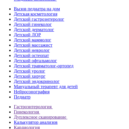
Вызов педиатра на дом
Детская косметология
Детский гастроэнтеролог
Детский гинеколог
Детский дерматолог
Детский ЛОР
Детский маммолог
Детский массажист
Детский невролог
Детский остеопат
Детский офтальмолог
Детский травматолог-ортопед
Детский уролог
Детский хирург
Детский эндокринолог
Мануальный терапевт для детей
Нейросонография
Педиатр
Гастроэнтерология
Гинекология
Дуплексное сканирование
Калькулятор анализов
Кардиология