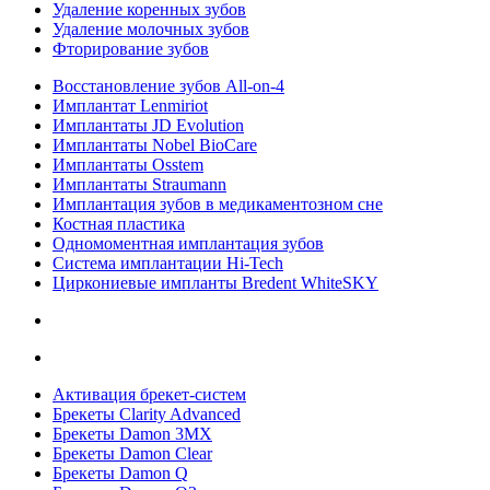
Удаление коренных зубов
Удаление молочных зубов
Фторирование зубов
Восстановление зубов All‑on‑4
Имплантат Lenmiriot
Имплантаты JD Evolution
Имплантаты Nobel BioСare
Имплантаты Osstem
Имплантаты Straumann
Имплантация зубов в медикаментозном сне
Костная пластика
Одномоментная имплантация зубов
Система имплантации Hi-Tech
Циркониевые импланты Bredent WhiteSKY
Активация брекет-систем
Брекеты Clarity Advanced
Брекеты Damon 3MX
Брекеты Damon Clear
Брекеты Damon Q