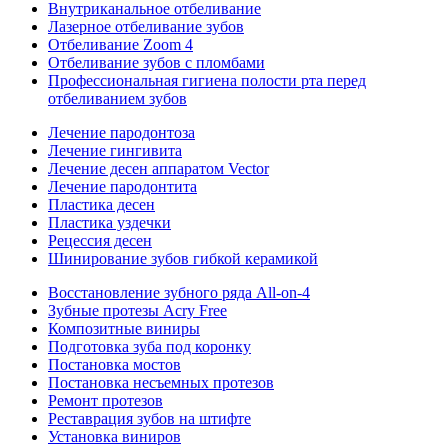
Внутриканальное отбеливание
Лазерное отбеливание зубов
Отбеливание Zoom 4
Отбеливание зубов с пломбами
Профессиональная гигиена полости рта перед
отбеливанием зубов
Лечение пародонтоза
Лечение гингивита
Лечение десен аппаратом Vector
Лечение пародонтита
Пластика десен
Пластика уздечки
Рецессия десен
Шинирование зубов гибкой керамикой
Восстановление зубного ряда All‑on‑4
Зубные протезы Acry Free
Композитные виниры
Подготовка зуба под коронку
Постановка мостов
Постановка несъемных протезов
Ремонт протезов
Реставрация зубов на штифте
Установка виниров