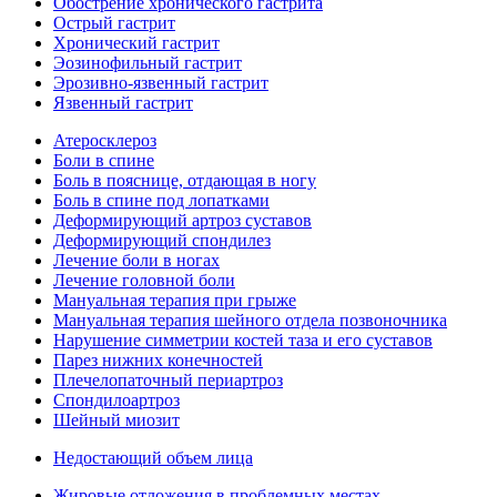
Обострение хронического гастрита
Острый гастрит
Хронический гастрит
Эозинофильный гастрит
Эрозивно-язвенный гастрит
Язвенный гастрит
Атеросклероз
Боли в спине
Боль в пояснице, отдающая в ногу
Боль в спине под лопатками
Деформирующий артроз суставов
Деформирующий спондилез
Лечение боли в ногах
Лечение головной боли
Мануальная терапия при грыже
Мануальная терапия шейного отдела позвоночника
Нарушение симметрии костей таза и его суставов
Парез нижних конечностей
Плечелопаточный периартроз
Спондилоартроз
Шейный миозит
Недостающий объем лица
Жировые отложения в проблемных местах