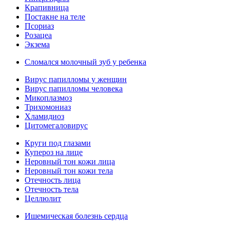
Крапивница
Постакне на теле
Псориаз
Розацеа
Экзема
Сломался молочный зуб у ребенка
Вирус папилломы у женщин
Вирус папилломы человека
Микоплазмоз
Трихомониаз
Хламидиоз
Цитомегаловирус
Круги под глазами
Купероз на лице
Неровный тон кожи лица
Неровный тон кожи тела
Отечность лица
Отечность тела
Целлюлит
Ишемическая болезнь сердца