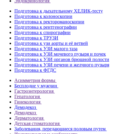
Эндокринология
Подготовка к дыхательному ХЕЛИК-тесту
Подготовка к колоноскопии
Подготовка к ректороманоскопии
Подготовка к рентгенографии
Подготовка к спирографии
Подготовка к ТРУЗИ
Подготовка к узи аорты и её ветвей
Подготовка к УЗИ малого таза
Подготовка к УЗИ мочевого пузыря и почек
Подготовка к УЗИ органов брюшной полости
Подготовка к УЗИ печени и желчного пузыря
Подготовка к ФГДС
Асимметрия формы
Бесплодие у мужчин
Гастроэнтерология
Гепатология
Гинекология
Демодекоз
Демодекоз
Дерматология
Детская стоматология
Заболевания, передающиеся половым путем