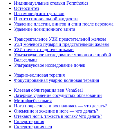
Индивидуальные стельки Formthotics
Остеосинтез
Плазмолифтинг суставов
Протез синовиальной жидкости
Удаление пластин, винтов и спиц после перелома
Удаление позиционного винта
Трансректальное УЗИ предстательной железы
УЗД мочевого пузыря и предстательной железы
УЗИ почек с надпочечниками
Ультразвуковое исследование мошонки с пробой
Вальсальвы
Ультразвуковое исследование почек
Ударно-волновая терапия
Фокусированная ударно-волновая терапия
Клеевая облитерация вен VenaSeal
Лазерное удаление сосудистых образований
Минифлебэктомия
Нога покраснела и воспалилась — что делать?
Онемение и жжение в ноге — что делать?
Отекают ноги, тяжесть в ногах? Что делать?
Склеротерапия
Склеротерапия вен