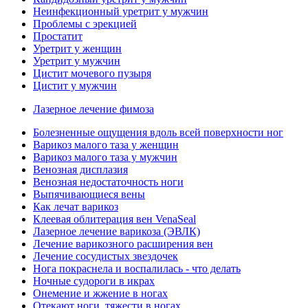
Неинфекционный уретрит у мужчин
Проблемы с эрекцией
Простатит
Уретрит у женщин
Уретрит у мужчин
Цистит мочевого пузыря
Цистит у мужчин
Лазерное лечение фимоза
Болезненные ощущения вдоль всей поверхности ног
Варикоз малого таза у женщин
Варикоз малого таза у мужчин
Венозная дисплазия
Венозная недостаточность ноги
Выпячивающиеся вены
Как лечат варикоз
Клеевая облитерация вен VenaSeal
Лазерное лечение варикоза (ЭВЛК)
Лечение варикозного расширения вен
Лечение сосудистых звездочек
Нога покраснела и воспалилась - что делать
Ночные судороги в икрах
Онемение и жжение в ногах
Отекают ноги, тяжести в ногах