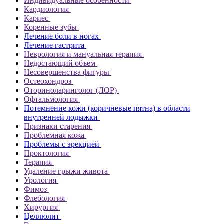
Индивидуальные особенности
Кардиология
Кариес
Коренные зубы
Лечение боли в ногах
Лечение гастрита
Неврология и мануальная терапия
Недостающий объем
Несовершенства фигуры
Остеохондроз
Оториноларинголог (ЛОР)
Офтальмология
Потемнение кожи (коричневые пятна) в области
внутренней лодыжки
Признаки старения
Проблемная кожа
Проблемы с эрекцией
Проктология
Терапия
Удаление грыжи живота
Урология
Фимоз
Флебология
Хирургия
Целлюлит