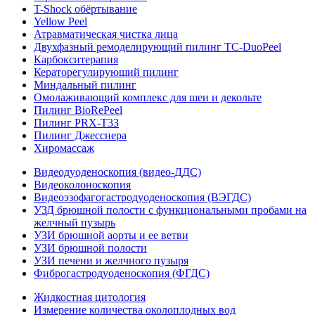
T-Shock обёртывание
Yellow Peel
Атравматическая чистка лица
Двухфазный ремоделирующий пилинг TC-DuoPeel
Карбокситерапия
Кераторегулирующий пилинг
Миндальный пилинг
Омолаживающий комплекс для шеи и декольте
Пилинг BioRePeel
Пилинг PRX-T33
Пилинг Джесснера
Хиромассаж
Видеодуоденоскопия (видео-ДДС)
Видеоколоноскопия
Видеоэзофагогастродуоденоскопия (ВЭГДС)
УЗД брюшной полости с функциональными пробами на
желчный пузырь
УЗИ брюшной аорты и ее ветви
УЗИ брюшной полости
УЗИ печени и желчного пузыря
Фиброгастродуоденоскопия (ФГДС)
Жидкостная цитология
Измерение количества околоплодных вод