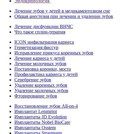
Эндокринология
Лечение зубов у детей в медикаментозном сне
Общая анестезия при лечении и удалении зубов
Лечение дисфункции ВНЧС
Что такое сплин-терапия
ICON инфильтрация кариеса
Герметизация фиссур
Исправление прикуса коренных зубов
Лечение кариеса у детей
Лечение молочных зубов
Постановка коронки, моста
Профилактика кариеса у детей
Серебрение зубов
Удаление коренных зубов
Удаление молочных зубов
Фторирование зубов
Восстановление зубов All‑on‑4
Имплантат Lenmiriot
Имплантаты JD Evolution
Имплантаты Nobel BioСare
Имплантаты Osstem
Имплантаты Straumann