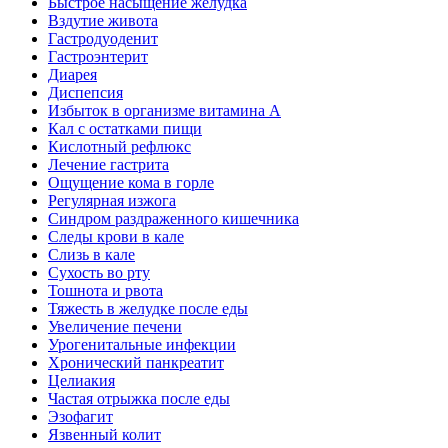
Быстрое насыщение желудка
Вздутие живота
Гастродуоденит
Гастроэнтерит
Диарея
Диспепсия
Избыток в организме витамина А
Кал с остатками пищи
Кислотный рефлюкс
Лечение гастрита
Ощущение кома в горле
Регулярная изжога
Синдром раздраженного кишечника
Следы крови в кале
Слизь в кале
Сухость во рту
Тошнота и рвота
Тяжесть в желудке после еды
Увеличение печени
Урогенитальные инфекции
Хронический панкреатит
Целиакия
Частая отрыжка после еды
Эзофагит
Язвенный колит