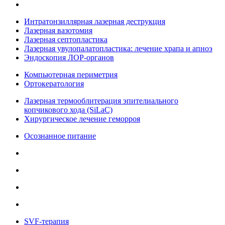
Интратонзиллярная лазерная деструкция
Лазерная вазотомия
Лазерная септопластика
Лазерная увулопалатопластика: лечение храпа и апноэ
Эндоскопия ЛОР-органов
Компьютерная периметрия
Ортокератология
Лазерная термооблитерация эпителиального
копчикового хода (SiLaC)
Хирургическое лечение геморроя
Осознанное питание
SVF-терапия