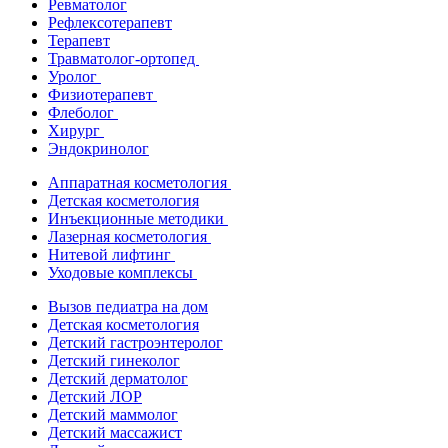
Ревматолог
Рефлексотерапевт
Терапевт
Травматолог-ортопед
Уролог
Физиотерапевт
Флеболог
Хирург
Эндокринолог
Аппаратная косметология
Детская косметология
Инъекционные методики
Лазерная косметология
Нитевой лифтинг
Уходовые комплексы
Вызов педиатра на дом
Детская косметология
Детский гастроэнтеролог
Детский гинеколог
Детский дерматолог
Детский ЛОР
Детский маммолог
Детский массажист