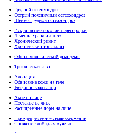
Грудной остеохондроз
Острый поясничный остеохондроз
Шейно-грудной остеохондроз
Искривление носовой перегородки
Лечение храпа и апноэ
Хронический ринит
Хронический тонзиллит
Офтальмологический демодекоз
Трофическая язва
Алопеция
Обвисание кожи на теле
Увядание кожи лица
Акне на лице
Постакне на лице
Расширенные поры на лице
Преждевременное семяизвержение
Снижение либидо у мужчин