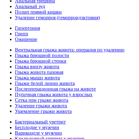
Анальная трещина
Анальный зуд
Полип прямой кишки
Удаление геморроя (геморроидэктомия)
Гипертония
Грипп
Ожирение
Вентральная грыжа живота: операция по удалению
Грыжа брюшной полости
Грыжа брюшной стенки
Грыжа внизу живота
Грыжа живота паховая
Грыжа мышц живота
Грыжи белой линии живота
Послеоперационная грыжа на животе
Пупочная грыжа живота у взрослых
Сетка при грыже живота
Удаление грыжи живота
Ущемление грыжи живота
Бактериальный уретрит
Бесплодие у мужчин
Варикоцеле у мужчин
Кандидозный уретрит у мужчин