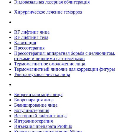
Эндовазальная лазерная облитерация
Хирургическое лечение геморроя
RF лифтинг лица
RF лифтинг тела
Кавитация
Прессотерапия
Прессотерапия: аппаратная борьба с целлюлитом,
отеками и лишними сантиметрами
Термомагнитное омоложение лица
Термомагнитный липолиз для коррекции фигуры
Ультразвуковая чистка лица
Биоревитализация лица
Биорепарация лица
Бланширование лица
Ботулинотерапия
Векторный лифтинг лица
Интралипотерапия
Инъекция препарата Profhilo
Коллагеновое омоложение Nithya