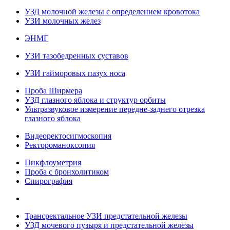
УЗД молочной железы с определением кровотока
УЗИ молочных желез
ЭНМГ
УЗИ тазобедренных суставов
УЗИ гайморовых пазух носа
Проба Ширмера
УЗД глазного яблока и структур орбиты
Ультразвуковое измерение передне-заднего отрезка
глазного яблока
Видеоректосигмоскопия
Ректороманоксопия
Пикфлоуметрия
Проба с бронхолитиком
Спирография
Трансректальное УЗИ предстательной железы
УЗД мочевого пузыря и предстательной железы