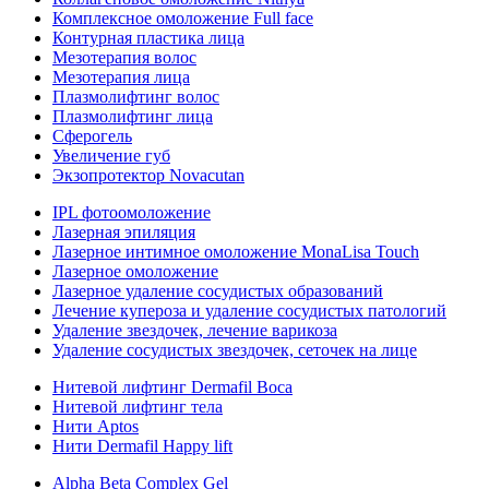
Комплексное омоложение Full face
Контурная пластика лица
Мезотерапия волос
Мезотерапия лица
Плазмолифтинг волос
Плазмолифтинг лица
Сферогель
Увеличение губ
Экзопротектор Novacutan
IPL фотоомоложение
Лазерная эпиляция
Лазерное интимное омоложение MonaLisa Touch
Лазерное омоложение
Лазерное удаление сосудистых образований
Лечение купероза и удаление сосудистых патологий
Удаление звездочек, лечение варикоза
Удаление сосудистых звездочек, сеточек на лице
Нитевой лифтинг Dermafil Boca
Нитевой лифтинг тела
Нити Aptos
Нити Dermafil Happy lift
Alpha Beta Complex Gel