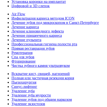
Установка коронки на имплантат
Цифровой и 3D слепок
Air Flow
Инфильтрация кариеса методом ICON
Лечение зубов под микроскопом в Санкт-Петербурге
Лечение кариеса
Лечение клиновидного дефекта
Лечение пришеечного кариеса
Лечение пульпита
Профессиональная гигиена полости рта
Прямая реставрация зубов
Ремотерапия
Спа для зубов
Фторирование
Чистка зубного камня ультразвуком
Вскрытие кист, свищей, нагноений
Полная или частичная резекция корня
Пьезохирургия
Синус-лифтинг
Удаление зуба
Удаление зуба мудрости
Удаление зубов под общим наркозом
Удаление экзостозов