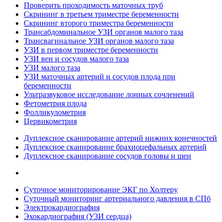
Проверить проходимость маточных труб
Скрининг в третьем триместре беременности
Скрининг второго триместра беременности
Трансабдоминальное УЗИ органов малого таза
Трансвагинальное УЗИ органов малого таза
УЗИ в первом триместре беременности
УЗИ вен и сосудов малого таза
УЗИ малого таза
УЗИ маточных артерий и сосудов плода при
беременности
Ультразвуковое исследование лонных сочленений
Фетометрия плода
Фолликулометрия
Цервикометрия
Дуплексное сканирование артерий нижних конечностей
Дуплексное сканирование брахиоцефальных артерий
Дуплексное сканирование сосудов головы и шеи
Суточное мониторирование ЭКГ по Холтеру
Суточный мониторинг артериального давления в СПб
Электрокардиография
Эхокардиография (УЗИ сердца)