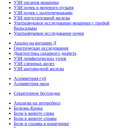
УЗИ органов мошонки
УЗИ почек и мочевого пузыря
УЗИ почек с надпочечниками
УЗИ предстательной железы
Ультразвуковое исследование мошонки с пробой
Вальсальвы
Ультразвуковое исследование почек
Анализ на витамин Д
Генетические исследования
Диагностика сахарного диабета
УЗИ лимфатических узлов
УЗИ слюнных желез
УЗИ щитовидной железы
Асимметрия губ
Асимметрия лица
Секреторное бесплодие
Анализы на энтеробиоз
Болезнь Крона
Боли в животе слева
Боли в животе справа
Боли и спазмы в кишечнике