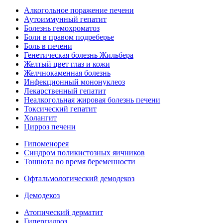
Алкогольное поражение печени
Аутоиммунный гепатит
Болезнь гемохроматоз
Боли в правом подреберье
Боль в печени
Генетическая болезнь Жильбера
Желтый цвет глаз и кожи
Желчнокаменная болезнь
Инфекционный мононуклеоз
Лекарственный гепатит
Неалкогольная жировая болезнь печени
Токсический гепатит
Холангит
Цирроз печени
Гипоменорея
Синдром поликистозных яичников
Тошнота во время беременности
Офтальмологический демодекоз
Демодекоз
Атопический дерматит
Гипергидроз