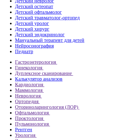
Детский невролог
Детский остеопат
Детский офтальмолог
Детский травматолог-ортопед
Детский уролог
Детский хирург
Детский эндокринолог
Мануальный терапевт для детей
Нейросонография
Педиатр
Гастроэнтерология
Гинекология
Дуплексное сканирование
Калькулятор анализов
Кардиология
Маммология
Неврология
Ортопедия
Оториноларингология (ЛОР)
Офтальмология
Проктология
Пульмонология
Рентген
Урология