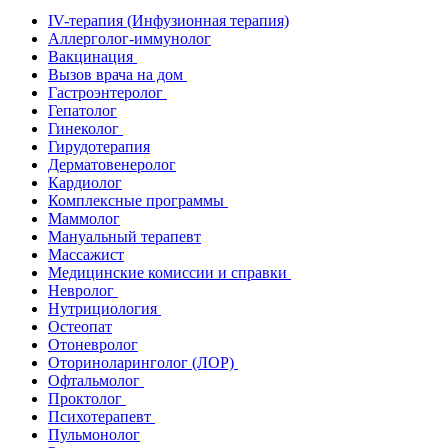
IV-терапия (Инфузионная терапия)
Аллерголог-иммунолог
Вакцинация
Вызов врача на дом
Гастроэнтеролог
Гепатолог
Гинеколог
Гирудотерапия
Дерматовенеролог
Кардиолог
Комплексные программы
Маммолог
Мануальный терапевт
Массажист
Медицинские комиссии и справки
Невролог
Нутрициология
Остеопат
Отоневролог
Оториноларинголог (ЛОР)
Офтальмолог
Проктолог
Психотерапевт
Пульмонолог