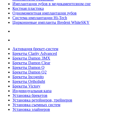
Имплантация зубов в медикаментозном сне
Костная пластика
Одномоментная имплантация зубов
Система имплантации Hi-Tech
Циркониевые импланты Bredent WhiteSKY
Активация брекет-систем
Брекеты Clarity Advanced
Брекеты Damon 3MX
Брекеты Damon Clear
Брекеты Damon Q
Брекеты Damon Q2
Брекеты Incognito
Брекеты Ortholight
Брекеты Victory
Индивидуальная капа
Установка брекетов
Установка ретейнеров, трейнеров
Установка съемных систем
Установка элайнеров