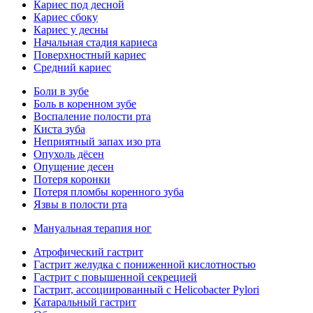
Кариес под десной
Кариес сбоку
Кариес у десны
Начальная стадия кариеса
Поверхностный кариес
Средний кариес
Боли в зубе
Боль в коренном зубе
Воспаление полости рта
Киста зуба
Неприятный запах изо рта
Опухоль дёсен
Опущение десен
Потеря коронки
Потеря пломбы коренного зуба
Язвы в полости рта
Мануальная терапия ног
Атрофический гастрит
Гастрит желудка с пониженной кислотностью
Гастрит с повышенной секрецией
Гастрит, ассоциированный с Helicobacter Pylori
Катаральный гастрит