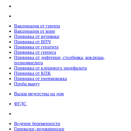
Вакцинация от гриппа
Вакцинация от кори
Прививка от ветрянки
Прививка от ВПЧ
Прививка от гепатита
Прививка от герпеса
Прививка от дифтерии, столбняка, коклюша,
полиомиелита
Прививка от клещевого энцефалита
Прививка от КПК
Прививка от пневмококка
Проба манту
Вызов медсестры на дом
ФГДС
Ведение беременности
Гинеколог-эндокринолог