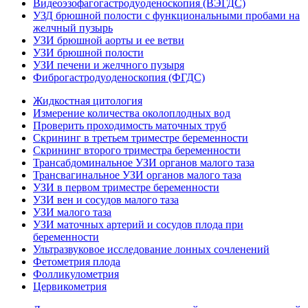
Видеоэзофагогастродуоденоскопия (ВЭГДС)
УЗД брюшной полости с функциональными пробами на
желчный пузырь
УЗИ брюшной аорты и ее ветви
УЗИ брюшной полости
УЗИ печени и желчного пузыря
Фиброгастродуоденоскопия (ФГДС)
Жидкостная цитология
Измерение количества околоплодных вод
Проверить проходимость маточных труб
Скрининг в третьем триместре беременности
Скрининг второго триместра беременности
Трансабдоминальное УЗИ органов малого таза
Трансвагинальное УЗИ органов малого таза
УЗИ в первом триместре беременности
УЗИ вен и сосудов малого таза
УЗИ малого таза
УЗИ маточных артерий и сосудов плода при
беременности
Ультразвуковое исследование лонных сочленений
Фетометрия плода
Фолликулометрия
Цервикометрия