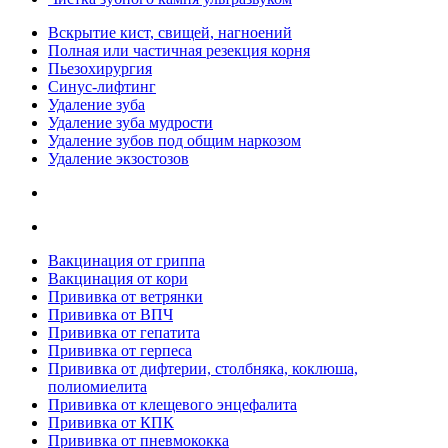
Вскрытие кист, свищей, нагноений
Полная или частичная резекция корня
Пьезохирургия
Синус-лифтинг
Удаление зуба
Удаление зуба мудрости
Удаление зубов под общим наркозом
Удаление экзостозов
Вакцинация от гриппа
Вакцинация от кори
Прививка от ветрянки
Прививка от ВПЧ
Прививка от гепатита
Прививка от герпеса
Прививка от дифтерии, столбняка, коклюша,
полиомиелита
Прививка от клещевого энцефалита
Прививка от КПК
Прививка от пневмококка