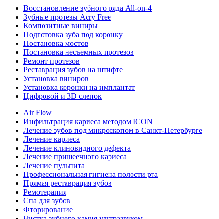
Восстановление зубного ряда All‑on‑4
Зубные протезы Acry Free
Композитные виниры
Подготовка зуба под коронку
Постановка мостов
Постановка несъемных протезов
Ремонт протезов
Реставрация зубов на штифте
Установка виниров
Установка коронки на имплантат
Цифровой и 3D слепок
Air Flow
Инфильтрация кариеса методом ICON
Лечение зубов под микроскопом в Санкт-Петербурге
Лечение кариеса
Лечение клиновидного дефекта
Лечение пришеечного кариеса
Лечение пульпита
Профессиональная гигиена полости рта
Прямая реставрация зубов
Ремотерапия
Спа для зубов
Фторирование
Чистка зубного камня ультразвуком