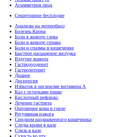
Асимметрия лица
Секреторное бесплодие
Анализы на энтеробиоз
Болезнь Крона
Боли в животе слева
Боли в животе справа
Боли и спазмы в кишечнике
Быстрое насыщение желудка
Вздутие живота
Гастродуоденит
Гастроэнтерит
Диарея
Диспепсия
Избыток в организме витамина А
Кал с остатками пищи
Кислотный рефлюкс
Лечение гастрита
Ощущение кома в горле
Регулярная изжога
Синдром раздраженного кишечника
Следы крови в кале
Слизь в кале
Сухость во рту