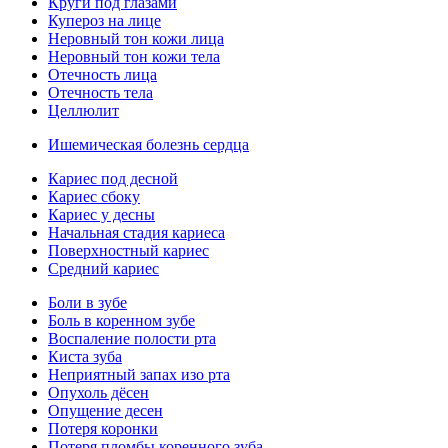
Круги под глазами
Купероз на лице
Неровный тон кожи лица
Неровный тон кожи тела
Отечность лица
Отечность тела
Целлюлит
Ишемическая болезнь сердца
Кариес под десной
Кариес сбоку
Кариес у десны
Начальная стадия кариеса
Поверхностный кариес
Средний кариес
Боли в зубе
Боль в коренном зубе
Воспаление полости рта
Киста зуба
Неприятный запах изо рта
Опухоль дёсен
Опущение десен
Потеря коронки
Потеря пломбы коренного зуба