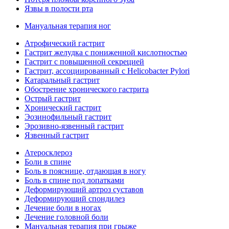
Язвы в полости рта
Мануальная терапия ног
Атрофический гастрит
Гастрит желудка с пониженной кислотностью
Гастрит с повышенной секрецией
Гастрит, ассоциированный с Helicobacter Pylori
Катаральный гастрит
Обострение хронического гастрита
Острый гастрит
Хронический гастрит
Эозинофильный гастрит
Эрозивно-язвенный гастрит
Язвенный гастрит
Атеросклероз
Боли в спине
Боль в пояснице, отдающая в ногу
Боль в спине под лопатками
Деформирующий артроз суставов
Деформирующий спондилез
Лечение боли в ногах
Лечение головной боли
Мануальная терапия при грыже