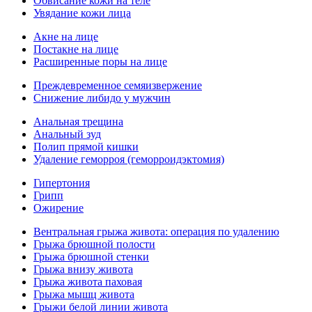
Обвисание кожи на теле
Увядание кожи лица
Акне на лице
Постакне на лице
Расширенные поры на лице
Преждевременное семяизвержение
Снижение либидо у мужчин
Анальная трещина
Анальный зуд
Полип прямой кишки
Удаление геморроя (геморроидэктомия)
Гипертония
Грипп
Ожирение
Вентральная грыжа живота: операция по удалению
Грыжа брюшной полости
Грыжа брюшной стенки
Грыжа внизу живота
Грыжа живота паховая
Грыжа мышц живота
Грыжи белой линии живота