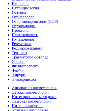
Невролог
Нутрициология
Остеопат
Отоневролог
Оториноларинголог (ЛОР)
Офтальмолог
Проктолог
Психотерапевт
Пульмонолог
Ревматолог
Рефлексотерапевт
Терапевт
Травматолог-ортопед
Уролог
Физиотерапевт
Флеболог
Хирург
Эндокринолог
Аппаратная косметология
Детская косметология
Инъекционные методики
Лазерная косметология
Нитевой лифтинг
Уходовые комплексы