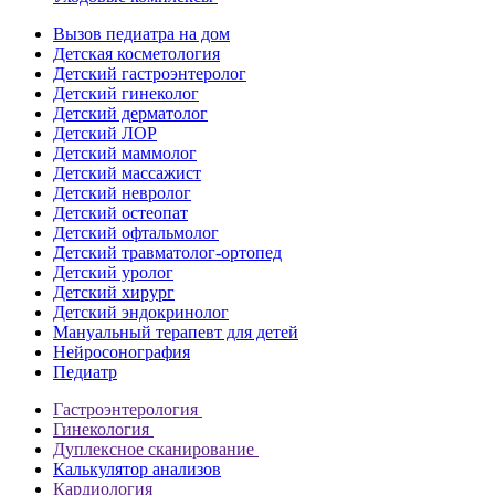
Вызов педиатра на дом
Детская косметология
Детский гастроэнтеролог
Детский гинеколог
Детский дерматолог
Детский ЛОР
Детский маммолог
Детский массажист
Детский невролог
Детский остеопат
Детский офтальмолог
Детский травматолог-ортопед
Детский уролог
Детский хирург
Детский эндокринолог
Мануальный терапевт для детей
Нейросонография
Педиатр
Гастроэнтерология
Гинекология
Дуплексное сканирование
Калькулятор анализов
Кардиология