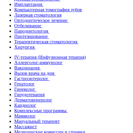
Имплантация
Компьютерная томография зубов
Лазерная стоматология
Ортодонтическое лечение
Отбеливание
Пародонтология
Протезирование
Терапевтическая стоматология
Хирургия
IV-терапия (Инфузионная терапия)
Аллерголог-иммунолог
Вакцинация
Вызов врача на дом
Гастроэнтеролог
Гепатолог
Гинеколог
Гирудотерапия
Дерматовенеролог
Кардиолог
Комплексные программы
Маммолог
Мануальный терапевт
Массажист
Медицинские комиссии и справки