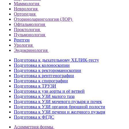
Маммология
Неврология
Ортопедия
Оториноларингология (ЛОР)
Офтальмология
Проктология
Пульмонология
Рентген
Урология
Эндокринология
Подготовка к дыхательному ХЕЛИК-тесту
Подготовка к колоноскопии
Подготовка к ректороманоскопии
Подготовка к рентгенографии
Подготовка к спирографии
Подготовка к ТРУЗИ
Подготовка к узи аорты и её ветвей
Подготовка к УЗИ малого таза
Подготовка к УЗИ мочевого пузыря и почек
Подготовка к УЗИ органов брюшной полости
Подготовка к УЗИ печени и желчного пузыря
Подготовка к ФГДС
Асимметрия формы