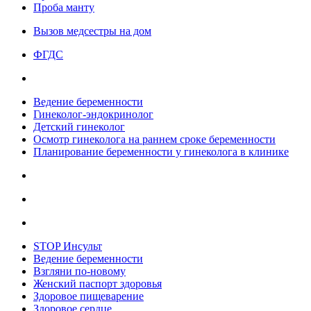
Проба манту
Вызов медсестры на дом
ФГДС
Ведение беременности
Гинеколог-эндокринолог
Детский гинеколог
Осмотр гинеколога на раннем сроке беременности
Планирование беременности у гинеколога в клинике
STOP Инсульт
Ведение беременности
Взгляни по-новому
Женский паспорт здоровья
Здоровое пищеварение
Здоровое сердце