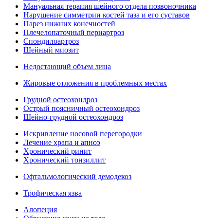
Мануальная терапия шейного отдела позвоночника
Нарушение симметрии костей таза и его суставов
Парез нижних конечностей
Плечелопаточный периартроз
Спондилоартроз
Шейный миозит
Недостающий объем лица
Жировые отложения в проблемных местах
Грудной остеохондроз
Острый поясничный остеохондроз
Шейно-грудной остеохондроз
Искривление носовой перегородки
Лечение храпа и апноэ
Хронический ринит
Хронический тонзиллит
Офтальмологический демодекоз
Трофическая язва
Алопеция