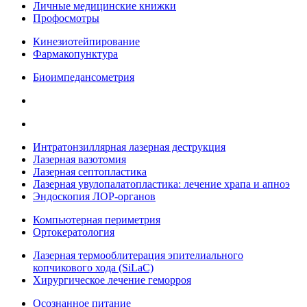
Личные медицинские книжки
Профосмотры
Кинезиотейпирование
Фармакопунктура
Биоимпедансометрия
Интратонзиллярная лазерная деструкция
Лазерная вазотомия
Лазерная септопластика
Лазерная увулопалатопластика: лечение храпа и апноэ
Эндоскопия ЛОР-органов
Компьютерная периметрия
Ортокератология
Лазерная термооблитерация эпителиального
копчикового хода (SiLaC)
Хирургическое лечение геморроя
Осознанное питание