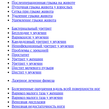
Послеоперационная грыжа на животе
Пупочная грыжа живота у взрослых
Сетка при грыже живота
Удаление грыжи живота
Ущемление грыжи живота
Бактериальный уретрит
Бесплодие у мужчин
Варикоцеле у мужчин
Кандидозный уретрит у мужчин
Неинфекционный уретрит у мужчин
Проблемы с эрекцией
Простатит
Уретрит у женщин
Уретрит у мужчин
Цистит мочевого пузыря
Цистит у мужчин
Лазерное лечение фимоза
Болезненные ощущения вдоль всей поверхности ног
Варикоз малого таза у женщин
Варикоз малого таза у мужчин
Венозная дисплазия
Венозная недостаточность ноги