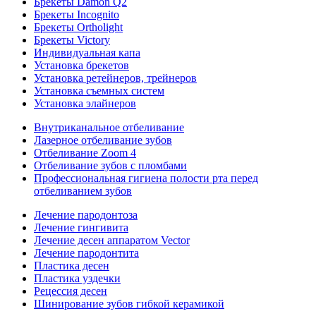
Брекеты Damon Q2
Брекеты Incognito
Брекеты Ortholight
Брекеты Victory
Индивидуальная капа
Установка брекетов
Установка ретейнеров, трейнеров
Установка съемных систем
Установка элайнеров
Внутриканальное отбеливание
Лазерное отбеливание зубов
Отбеливание Zoom 4
Отбеливание зубов с пломбами
Профессиональная гигиена полости рта перед
отбеливанием зубов
Лечение пародонтоза
Лечение гингивита
Лечение десен аппаратом Vector
Лечение пародонтита
Пластика десен
Пластика уздечки
Рецессия десен
Шинирование зубов гибкой керамикой