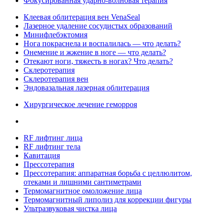
Фокусированная ударно-волновая терапия
Клеевая облитерация вен VenaSeal
Лазерное удаление сосудистых образований
Минифлебэктомия
Нога покраснела и воспалилась — что делать?
Онемение и жжение в ноге — что делать?
Отекают ноги, тяжесть в ногах? Что делать?
Склеротерапия
Склеротерапия вен
Эндовазальная лазерная облитерация
Хирургическое лечение геморроя
RF лифтинг лица
RF лифтинг тела
Кавитация
Прессотерапия
Прессотерапия: аппаратная борьба с целлюлитом,
отеками и лишними сантиметрами
Термомагнитное омоложение лица
Термомагнитный липолиз для коррекции фигуры
Ультразвуковая чистка лица