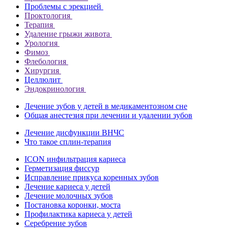
Проблемы с эрекцией
Проктология
Терапия
Удаление грыжи живота
Урология
Фимоз
Флебология
Хирургия
Целлюлит
Эндокринология
Лечение зубов у детей в медикаментозном сне
Общая анестезия при лечении и удалении зубов
Лечение дисфункции ВНЧС
Что такое сплин-терапия
ICON инфильтрация кариеса
Герметизация фиссур
Исправление прикуса коренных зубов
Лечение кариеса у детей
Лечение молочных зубов
Постановка коронки, моста
Профилактика кариеса у детей
Серебрение зубов