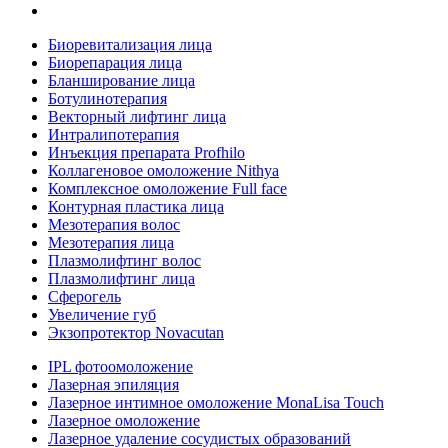
Биоревитализация лица
Биорепарация лица
Бланширование лица
Ботулинотерапия
Векторный лифтинг лица
Интралипотерапия
Инъекция препарата Profhilo
Коллагеновое омоложение Nithya
Комплексное омоложение Full face
Контурная пластика лица
Мезотерапия волос
Мезотерапия лица
Плазмолифтинг волос
Плазмолифтинг лица
Сферогель
Увеличение губ
Экзопротектор Novacutan
IPL фотоомоложение
Лазерная эпиляция
Лазерное интимное омоложение MonaLisa Touch
Лазерное омоложение
Лазерное удаление сосудистых образований