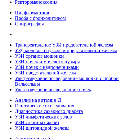
Ректороманоксопия
Пикфлоуметрия
Проба с бронхолитиком
Спирография
Трансректальное УЗИ предстательной железы
УЗД мочевого пузыря и предстательной железы
УЗИ органов мошонки
УЗИ почек и мочевого пузыря
УЗИ почек с надпочечниками
УЗИ предстательной железы
Ультразвуковое исследование мошонки с пробой
Вальсальвы
Ультразвуковое исследование почек
Анализ на витамин Д
Генетические исследования
Диагностика сахарного диабета
УЗИ лимфатических узлов
УЗИ слюнных желез
УЗИ щитовидной железы
Асимметрия губ