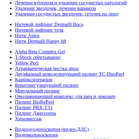
Лечение купероза и удаление сосудистых патологий
Удаление звездочек, лечение варикоза
Удаление сосудистых звездочек, сеточек на лице
Нитевой лифтинг Dermafil Boca
Нитевой лифтинг тела
Нити Aptos
Нити Dermafil Happy lift
Alpha Beta Complex Gel
T-Shock обёртывание
Yellow Peel
Атравматическая чистка лица
Двухфазный ремоделирующий пилинг TC-DuoPeel
Карбокситерапия
Кераторегулирующий пилинг
Миндальный пилинг
Омолаживающий комплекс для шеи и декольте
Пилинг BioRePeel
Пилинг PRX-T33
Пилинг Джесснера
Хиромассаж
Видеодуоденоскопия (видео-ДДС)
Видеоколоноскопия