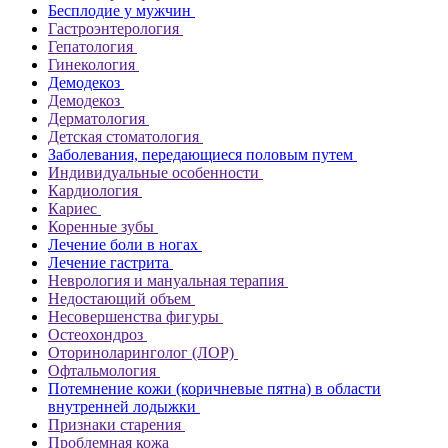
Бесплодие у мужчин
Гастроэнтерология
Гепатология
Гинекология
Демодекоз
Демодекоз
Дерматология
Детская стоматология
Заболевания, передающиеся половым путем
Индивидуальные особенности
Кардиология
Кариес
Коренные зубы
Лечение боли в ногах
Лечение гастрита
Неврология и мануальная терапия
Недостающий объем
Несовершенства фигуры
Остеохондроз
Оториноларинголог (ЛОР)
Офтальмология
Потемнение кожи (коричневые пятна) в области
внутренней лодыжки
Признаки старения
Проблемная кожа