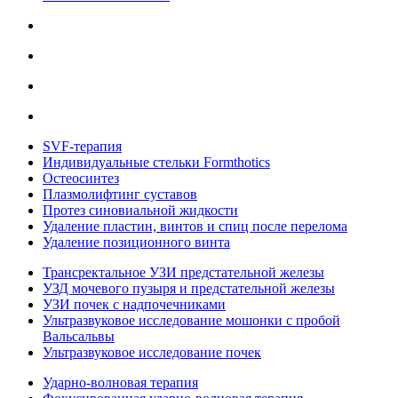
SVF-терапия
Индивидуальные стельки Formthotics
Остеосинтез
Плазмолифтинг суставов
Протез синовиальной жидкости
Удаление пластин, винтов и спиц после перелома
Удаление позиционного винта
Трансректальное УЗИ предстательной железы
УЗД мочевого пузыря и предстательной железы
УЗИ почек с надпочечниками
Ультразвуковое исследование мошонки с пробой
Вальсальвы
Ультразвуковое исследование почек
Ударно-волновая терапия