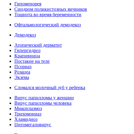
Гипоменорея
Синдром поликистозных яичников
Тошнота во время беременности
Офтальмологический демодекоз
Демодекоз
Атопический дерматит
Гипергидроз
Крапивница
Постакне на теле
Псориаз
Розацеа
Экзема
Сломался молочный зуб у ребенка
Вирус папилломы у женщин
Вирус папилломы человека
Микоплазмоз
Трихомониаз
Хламидиоз
Цитомегаловирус