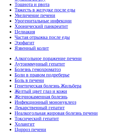
Тошнота и рвота
Тяжесть в желудке после еды
Увеличение печени
Урогенитальные инфекции
Хронический панкреатит
Целиакия
Частая отрыжка после еды
Эзофагит
Язвенный колит
Алкогольное поражение печени
Аутоиммунный гепатит
Болезнь гемохроматоз
Боли в правом подреберье
Боль в печени
Генетическая болезнь Жильбера
Желтый цвет глаз и кожи
Желчнокаменная болезнь
Инфекционный мононуклеоз
Лекарственный гепатит
Неалкогольная жировая болезнь печени
Токсический гепатит
Холангит
Цирроз печени