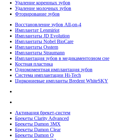
Удаление коренных зубов
Удаление молочных зубов
Фторирование зубов
Восстановление зубов All‑on‑4
Имплантат Lenmiriot
Имплантаты JD Evolution
Имплантаты Nobel BioСare
Имплантаты Osstem
Имплантаты Straumann
Имплантация зубов в медикаментозном сне
Костная пластика
Одномоментная имплантация зубов
Система имплантации Hi-Tech
Циркониевые импланты Bredent WhiteSKY
Активация брекет-систем
Брекеты Clarity Advanced
Брекеты Damon 3MX
Брекеты Damon Clear
Брекеты Damon Q