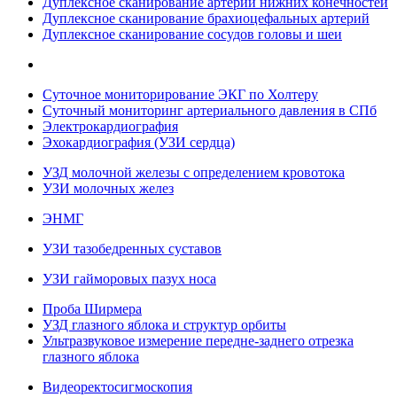
Дуплексное сканирование артерий нижних конечностей
Дуплексное сканирование брахиоцефальных артерий
Дуплексное сканирование сосудов головы и шеи
Суточное мониторирование ЭКГ по Холтеру
Суточный мониторинг артериального давления в СПб
Электрокардиография
Эхокардиография (УЗИ сердца)
УЗД молочной железы с определением кровотока
УЗИ молочных желез
ЭНМГ
УЗИ тазобедренных суставов
УЗИ гайморовых пазух носа
Проба Ширмера
УЗД глазного яблока и структур орбиты
Ультразвуковое измерение передне-заднего отрезка
глазного яблока
Видеоректосигмоскопия