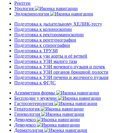
Рентген
Урология
Эндокринология
Подготовка к дыхательному ХЕЛИК-тесту
Подготовка к колоноскопии
Подготовка к ректороманоскопии
Подготовка к рентгенографии
Подготовка к спирографии
Подготовка к ТРУЗИ
Подготовка к узи аорты и её ветвей
Подготовка к УЗИ малого таза
Подготовка к УЗИ мочевого пузыря и почек
Подготовка к УЗИ органов брюшной полости
Подготовка к УЗИ печени и желчного пузыря
Подготовка к ФГДС
Асимметрия формы
Бесплодие у мужчин
Гастроэнтерология
Гепатология
Гинекология
Демодекоз
Демодекоз
Дерматология