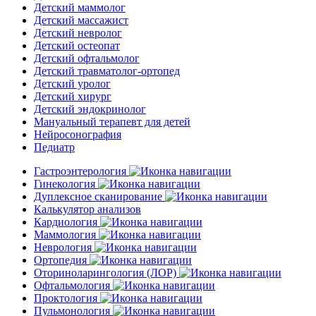
Детский маммолог
Детский массажист
Детский невролог
Детский остеопат
Детский офтальмолог
Детский травматолог-ортопед
Детский уролог
Детский хирург
Детский эндокринолог
Мануальный терапевт для детей
Нейросонография
Педиатр
Гастроэнтерология
Гинекология
Дуплексное сканирование
Калькулятор анализов
Кардиология
Маммология
Неврология
Ортопедия
Оториноларингология (ЛОР)
Офтальмология
Проктология
Пульмонология