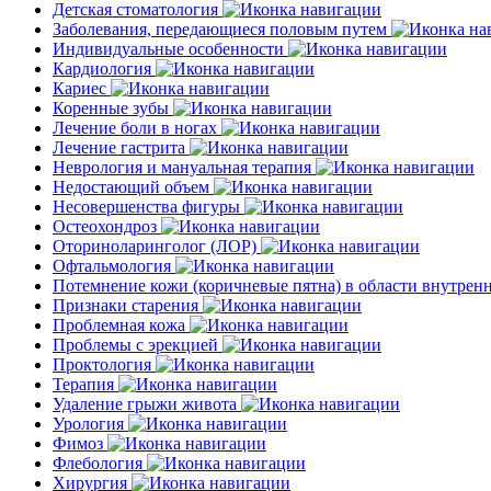
Детская стоматология
Заболевания, передающиеся половым путем
Индивидуальные особенности
Кардиология
Кариес
Коренные зубы
Лечение боли в ногах
Лечение гастрита
Неврология и мануальная терапия
Недостающий объем
Несовершенства фигуры
Остеохондроз
Оториноларинголог (ЛОР)
Офтальмология
Потемнение кожи (коричневые пятна) в области внутре
Признаки старения
Проблемная кожа
Проблемы с эрекцией
Проктология
Терапия
Удаление грыжи живота
Урология
Фимоз
Флебология
Хирургия