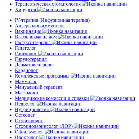
Терапевтическая стоматология
Хирургия
IV-терапия (Инфузионная терапия)
Аллерголог-иммунолог
Вакцинация
Вызов врача на дом
Гастроэнтеролог
Гепатолог
Гинеколог
Гирудотерапия
Дерматовенеролог
Кардиолог
Комплексные программы
Маммолог
Мануальный терапевт
Массажист
Медицинские комиссии и справки
Невролог
Нутрициология
Остеопат
Отоневролог
Оториноларинголог (ЛОР)
Офтальмолог
Проктолог