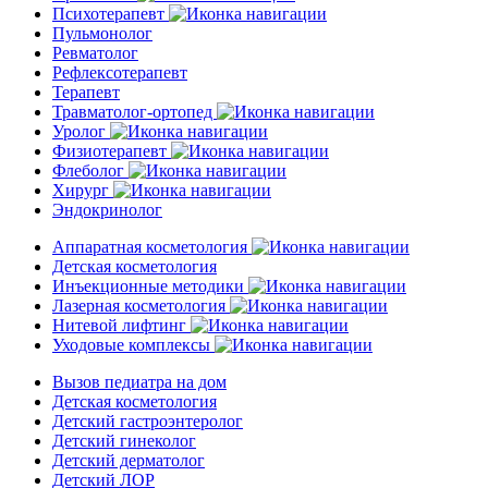
Психотерапевт
Пульмонолог
Ревматолог
Рефлексотерапевт
Терапевт
Травматолог-ортопед
Уролог
Физиотерапевт
Флеболог
Хирург
Эндокринолог
Аппаратная косметология
Детская косметология
Инъекционные методики
Лазерная косметология
Нитевой лифтинг
Уходовые комплексы
Вызов педиатра на дом
Детская косметология
Детский гастроэнтеролог
Детский гинеколог
Детский дерматолог
Детский ЛОР