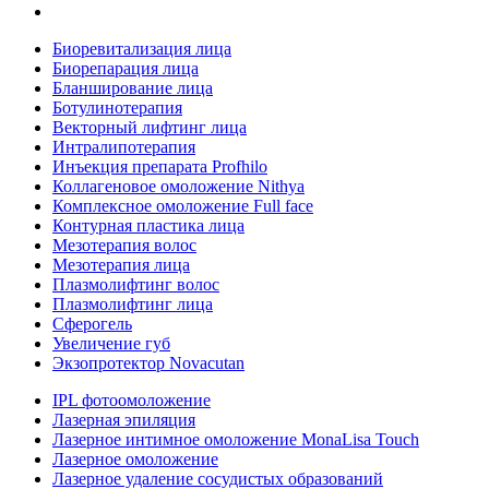
Биоревитализация лица
Биорепарация лица
Бланширование лица
Ботулинотерапия
Векторный лифтинг лица
Интралипотерапия
Инъекция препарата Profhilo
Коллагеновое омоложение Nithya
Комплексное омоложение Full face
Контурная пластика лица
Мезотерапия волос
Мезотерапия лица
Плазмолифтинг волос
Плазмолифтинг лица
Сферогель
Увеличение губ
Экзопротектор Novacutan
IPL фотоомоложение
Лазерная эпиляция
Лазерное интимное омоложение MonaLisa Touch
Лазерное омоложение
Лазерное удаление сосудистых образований