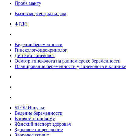
Проба манту
Вызов медсестры на дом
ФГДС
Ведение беременности
Гинеколог-эндокринолог
Детский гинеколог
Осмотр гинеколога на раннем сроке беременности
Планирование беременности у гинеколога в клинике
STOP Инсульт
Ведение беременности
Взгляни по-новому
Женский паспорт здоровья
Здоровое пищеварение
Здоровое сердце