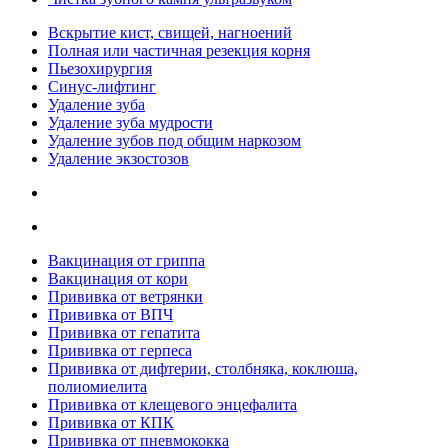
Вскрытие кист, свищей, нагноений
Полная или частичная резекция корня
Пьезохирургия
Синус-лифтинг
Удаление зуба
Удаление зуба мудрости
Удаление зубов под общим наркозом
Удаление экзостозов
Вакцинация от гриппа
Вакцинация от кори
Прививка от ветрянки
Прививка от ВПЧ
Прививка от гепатита
Прививка от герпеса
Прививка от дифтерии, столбняка, коклюша,
полиомиелита
Прививка от клещевого энцефалита
Прививка от КПК
Прививка от пневмококка