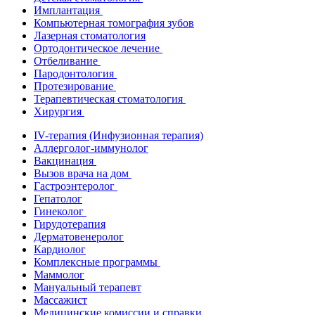
Имплантация
Компьютерная томография зубов
Лазерная стоматология
Ортодонтическое лечение
Отбеливание
Пародонтология
Протезирование
Терапевтическая стоматология
Хирургия
IV-терапия (Инфузионная терапия)
Аллерголог-иммунолог
Вакцинация
Вызов врача на дом
Гастроэнтеролог
Гепатолог
Гинеколог
Гирудотерапия
Дерматовенеролог
Кардиолог
Комплексные программы
Маммолог
Мануальный терапевт
Массажист
Медицинские комиссии и справки