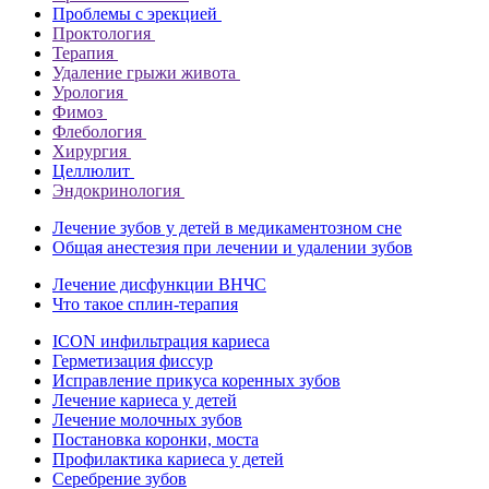
Проблемы с эрекцией
Проктология
Терапия
Удаление грыжи живота
Урология
Фимоз
Флебология
Хирургия
Целлюлит
Эндокринология
Лечение зубов у детей в медикаментозном сне
Общая анестезия при лечении и удалении зубов
Лечение дисфункции ВНЧС
Что такое сплин-терапия
ICON инфильтрация кариеса
Герметизация фиссур
Исправление прикуса коренных зубов
Лечение кариеса у детей
Лечение молочных зубов
Постановка коронки, моста
Профилактика кариеса у детей
Серебрение зубов