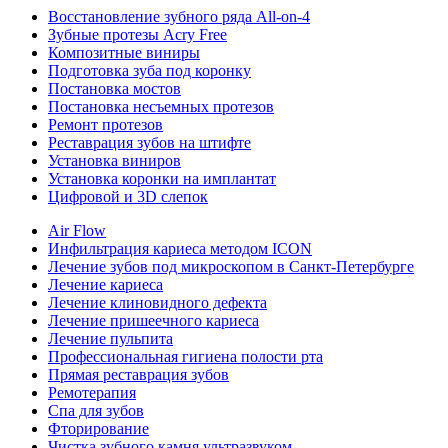
Восстановление зубного ряда All‑on‑4
Зубные протезы Acry Free
Композитные виниры
Подготовка зуба под коронку
Постановка мостов
Постановка несъемных протезов
Ремонт протезов
Реставрация зубов на штифте
Установка виниров
Установка коронки на имплантат
Цифровой и 3D слепок
Air Flow
Инфильтрация кариеса методом ICON
Лечение зубов под микроскопом в Санкт-Петербурге
Лечение кариеса
Лечение клиновидного дефекта
Лечение пришеечного кариеса
Лечение пульпита
Профессиональная гигиена полости рта
Прямая реставрация зубов
Ремотерапия
Спа для зубов
Фторирование
Чистка зубного камня ультразвуком