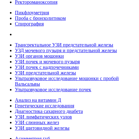
Ректороманоксопия
Пикфлоуметрия
Проба с бронхолитиком
Спирография
Трансректальное УЗИ предстательной железы
УЗД мочевого пузыря и предстательной железы
УЗИ органов мошонки
УЗИ почек и мочевого пузыря
УЗИ почек с надпочечниками
УЗИ предстательной железы
Ультразвуковое исследование мошонки с пробой
Вальсальвы
Ультразвуковое исследование почек
Анализ на витамин Д
Генетические исследования
Диагностика сахарного диабета
УЗИ лимфатических узлов
УЗИ слюнных желез
УЗИ щитовидной железы
Асимметрия губ