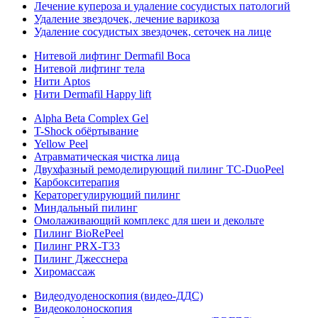
Лечение купероза и удаление сосудистых патологий
Удаление звездочек, лечение варикоза
Удаление сосудистых звездочек, сеточек на лице
Нитевой лифтинг Dermafil Boca
Нитевой лифтинг тела
Нити Aptos
Нити Dermafil Happy lift
Alpha Beta Complex Gel
T-Shock обёртывание
Yellow Peel
Атравматическая чистка лица
Двухфазный ремоделирующий пилинг TC-DuoPeel
Карбокситерапия
Кераторегулирующий пилинг
Миндальный пилинг
Омолаживающий комплекс для шеи и декольте
Пилинг BioRePeel
Пилинг PRX-T33
Пилинг Джесснера
Хиромассаж
Видеодуоденоскопия (видео-ДДС)
Видеоколоноскопия