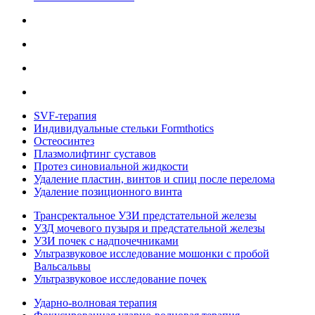
SVF-терапия
Индивидуальные стельки Formthotics
Остеосинтез
Плазмолифтинг суставов
Протез синовиальной жидкости
Удаление пластин, винтов и спиц после перелома
Удаление позиционного винта
Трансректальное УЗИ предстательной железы
УЗД мочевого пузыря и предстательной железы
УЗИ почек с надпочечниками
Ультразвуковое исследование мошонки с пробой
Вальсальвы
Ультразвуковое исследование почек
Ударно-волновая терапия