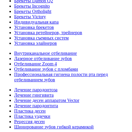
Брекеты Damon Q2
Брекеты Incognito
Брекеты Ortholight
Брекеты Victory
Индивидуальная капа
Установка брекетов
Установка ретейнеров, трейнеров
Установка съемных систем
Установка элайнеров
Внутриканальное отбеливание
Лазерное отбеливание зубов
Отбеливание Zoom 4
Отбеливание зубов с пломбами
Профессиональная гигиена полости рта перед
отбеливанием зубов
Лечение пародонтоза
Лечение гингивита
Лечение десен аппаратом Vector
Лечение пародонтита
Пластика десен
Пластика уздечки
Рецессия десен
Шинирование зубов гибкой керамикой