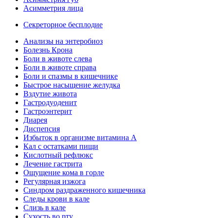
Асимметрия лица
Секреторное бесплодие
Анализы на энтеробиоз
Болезнь Крона
Боли в животе слева
Боли в животе справа
Боли и спазмы в кишечнике
Быстрое насыщение желудка
Вздутие живота
Гастродуоденит
Гастроэнтерит
Диарея
Диспепсия
Избыток в организме витамина А
Кал с остатками пищи
Кислотный рефлюкс
Лечение гастрита
Ощущение кома в горле
Регулярная изжога
Синдром раздраженного кишечника
Следы крови в кале
Слизь в кале
Сухость во рту