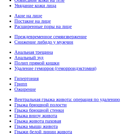
Обвисание кожи на теле
Увядание кожи лица
Акне на лице
Постакне на лице
Расширенные поры на лице
Преждевременное семяизвержение
Снижение либидо у мужчин
Анальная трещина
Анальный зуд
Полип прямой кишки
Удаление геморроя (геморроидэктомия)
Гипертония
Грипп
Ожирение
Вентральная грыжа живота: операция по удалению
Грыжа брюшной полости
Грыжа брюшной стенки
Грыжа внизу живота
Грыжа живота паховая
Грыжа мышц живота
Грыжи белой линии живота