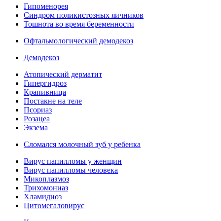
Гипоменорея
Синдром поликистозных яичников
Тошнота во время беременности
Офтальмологический демодекоз
Демодекоз
Атопический дерматит
Гипергидроз
Крапивница
Постакне на теле
Псориаз
Розацеа
Экзема
Сломался молочный зуб у ребенка
Вирус папилломы у женщин
Вирус папилломы человека
Микоплазмоз
Трихомониаз
Хламидиоз
Цитомегаловирус