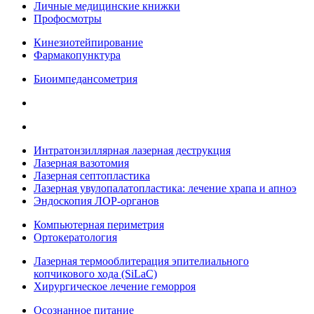
Личные медицинские книжки
Профосмотры
Кинезиотейпирование
Фармакопунктура
Биоимпедансометрия
Интратонзиллярная лазерная деструкция
Лазерная вазотомия
Лазерная септопластика
Лазерная увулопалатопластика: лечение храпа и апноэ
Эндоскопия ЛОР-органов
Компьютерная периметрия
Ортокератология
Лазерная термооблитерация эпителиального
копчикового хода (SiLaC)
Хирургическое лечение геморроя
Осознанное питание