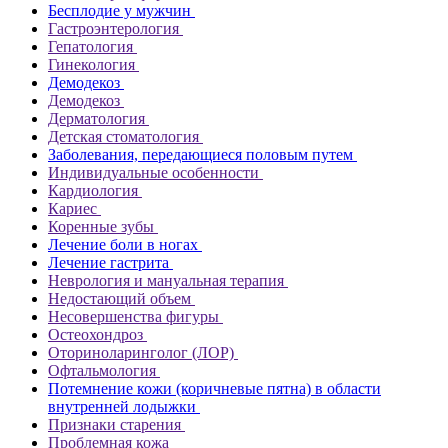
Бесплодие у мужчин
Гастроэнтерология
Гепатология
Гинекология
Демодекоз
Демодекоз
Дерматология
Детская стоматология
Заболевания, передающиеся половым путем
Индивидуальные особенности
Кардиология
Кариес
Коренные зубы
Лечение боли в ногах
Лечение гастрита
Неврология и мануальная терапия
Недостающий объем
Несовершенства фигуры
Остеохондроз
Оториноларинголог (ЛОР)
Офтальмология
Потемнение кожи (коричневые пятна) в области
внутренней лодыжки
Признаки старения
Проблемная кожа