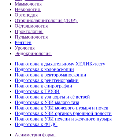
Маммология
Неврология
Ортопедия
Оториноларингология (ЛОР)
Офтальмология
Проктология
Пульмонология
Рентген
Урология
Эндокринология
Подготовка к дыхательному ХЕЛИК-тесту
Подготовка к колоноскопии
Подготовка к ректороманоскопии
Подготовка к рентгенографии
Подготовка к спирографии
Подготовка к ТРУЗИ
Подготовка к узи аорты и её ветвей
Подготовка к УЗИ малого таза
Подготовка к УЗИ мочевого пузыря и почек
Подготовка к УЗИ органов брюшной полости
Подготовка к УЗИ печени и желчного пузыря
Подготовка к ФГДС
Асимметрия формы