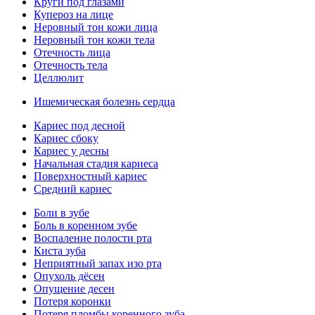
Круги под глазами
Купероз на лице
Неровный тон кожи лица
Неровный тон кожи тела
Отечность лица
Отечность тела
Целлюлит
Ишемическая болезнь сердца
Кариес под десной
Кариес сбоку
Кариес у десны
Начальная стадия кариеса
Поверхностный кариес
Средний кариес
Боли в зубе
Боль в коренном зубе
Воспаление полости рта
Киста зуба
Неприятный запах изо рта
Опухоль дёсен
Опущение десен
Потеря коронки
Потеря пломбы коренного зуба