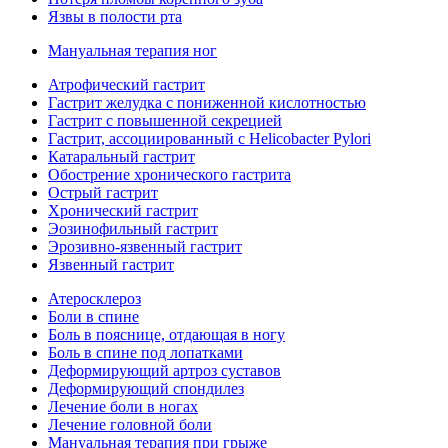
Язвы в полости рта
Мануальная терапия ног
Атрофический гастрит
Гастрит желудка с пониженной кислотностью
Гастрит с повышенной секрецией
Гастрит, ассоциированный с Helicobacter Pylori
Катаральный гастрит
Обострение хронического гастрита
Острый гастрит
Хронический гастрит
Эозинофильный гастрит
Эрозивно-язвенный гастрит
Язвенный гастрит
Атеросклероз
Боли в спине
Боль в пояснице, отдающая в ногу
Боль в спине под лопатками
Деформирующий артроз суставов
Деформирующий спондилез
Лечение боли в ногах
Лечение головной боли
Мануальная терапия при грыже