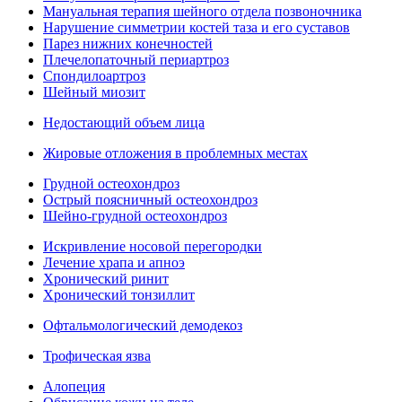
Мануальная терапия шейного отдела позвоночника
Нарушение симметрии костей таза и его суставов
Парез нижних конечностей
Плечелопаточный периартроз
Спондилоартроз
Шейный миозит
Недостающий объем лица
Жировые отложения в проблемных местах
Грудной остеохондроз
Острый поясничный остеохондроз
Шейно-грудной остеохондроз
Искривление носовой перегородки
Лечение храпа и апноэ
Хронический ринит
Хронический тонзиллит
Офтальмологический демодекоз
Трофическая язва
Алопеция