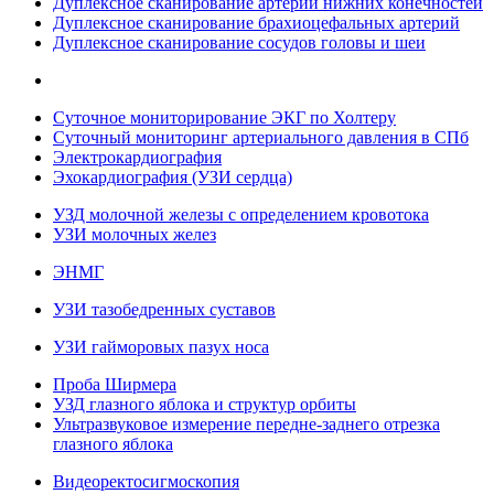
Дуплексное сканирование артерий нижних конечностей
Дуплексное сканирование брахиоцефальных артерий
Дуплексное сканирование сосудов головы и шеи
Суточное мониторирование ЭКГ по Холтеру
Суточный мониторинг артериального давления в СПб
Электрокардиография
Эхокардиография (УЗИ сердца)
УЗД молочной железы с определением кровотока
УЗИ молочных желез
ЭНМГ
УЗИ тазобедренных суставов
УЗИ гайморовых пазух носа
Проба Ширмера
УЗД глазного яблока и структур орбиты
Ультразвуковое измерение передне-заднего отрезка
глазного яблока
Видеоректосигмоскопия