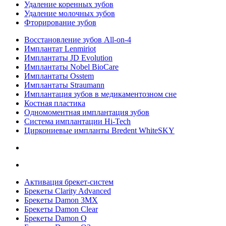
Удаление коренных зубов
Удаление молочных зубов
Фторирование зубов
Восстановление зубов All‑on‑4
Имплантат Lenmiriot
Имплантаты JD Evolution
Имплантаты Nobel BioСare
Имплантаты Osstem
Имплантаты Straumann
Имплантация зубов в медикаментозном сне
Костная пластика
Одномоментная имплантация зубов
Система имплантации Hi-Tech
Циркониевые импланты Bredent WhiteSKY
Активация брекет-систем
Брекеты Clarity Advanced
Брекеты Damon 3MX
Брекеты Damon Clear
Брекеты Damon Q