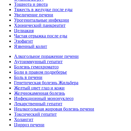
Тошнота и рвота
Тяжесть в желудке после еды
Увеличение печени
Урогенитальные инфекции
Хронический панкреатит
Целиакия
Частая отрыжка после еды
Эзофагит
Язвенный колит
Алкогольное поражение печени
Аутоиммунный гепатит
Болезнь гемохроматоз
Боли в правом подреберье
Боль в печени
Генетическая болезнь Жильбера
Желтый цвет глаз и кожи
Желчнокаменная болезнь
Инфекционный мононуклеоз
Лекарственный гепатит
Неалкогольная жировая болезнь печени
Токсический гепатит
Холангит
Цирроз печени