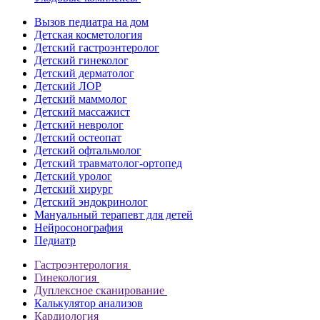
Вызов педиатра на дом
Детская косметология
Детский гастроэнтеролог
Детский гинеколог
Детский дерматолог
Детский ЛОР
Детский маммолог
Детский массажист
Детский невролог
Детский остеопат
Детский офтальмолог
Детский травматолог-ортопед
Детский уролог
Детский хирург
Детский эндокринолог
Мануальный терапевт для детей
Нейросонография
Педиатр
Гастроэнтерология
Гинекология
Дуплексное сканирование
Калькулятор анализов
Кардиология