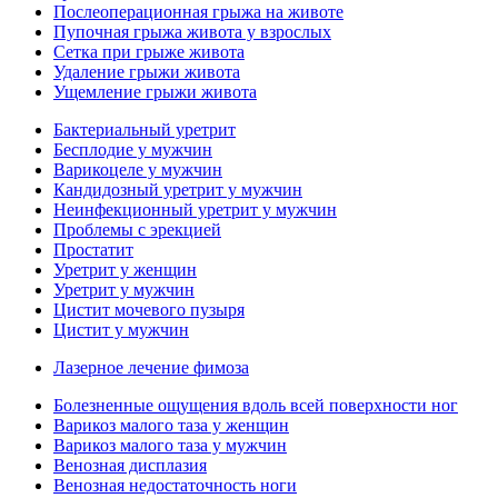
Послеоперационная грыжа на животе
Пупочная грыжа живота у взрослых
Сетка при грыже живота
Удаление грыжи живота
Ущемление грыжи живота
Бактериальный уретрит
Бесплодие у мужчин
Варикоцеле у мужчин
Кандидозный уретрит у мужчин
Неинфекционный уретрит у мужчин
Проблемы с эрекцией
Простатит
Уретрит у женщин
Уретрит у мужчин
Цистит мочевого пузыря
Цистит у мужчин
Лазерное лечение фимоза
Болезненные ощущения вдоль всей поверхности ног
Варикоз малого таза у женщин
Варикоз малого таза у мужчин
Венозная дисплазия
Венозная недостаточность ноги