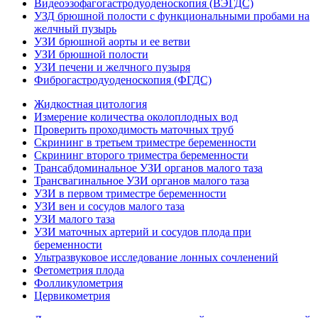
Видеоэзофагогастродуоденоскопия (ВЭГДС)
УЗД брюшной полости с функциональными пробами на
желчный пузырь
УЗИ брюшной аорты и ее ветви
УЗИ брюшной полости
УЗИ печени и желчного пузыря
Фиброгастродуоденоскопия (ФГДС)
Жидкостная цитология
Измерение количества околоплодных вод
Проверить проходимость маточных труб
Скрининг в третьем триместре беременности
Скрининг второго триместра беременности
Трансабдоминальное УЗИ органов малого таза
Трансвагинальное УЗИ органов малого таза
УЗИ в первом триместре беременности
УЗИ вен и сосудов малого таза
УЗИ малого таза
УЗИ маточных артерий и сосудов плода при
беременности
Ультразвуковое исследование лонных сочленений
Фетометрия плода
Фолликулометрия
Цервикометрия