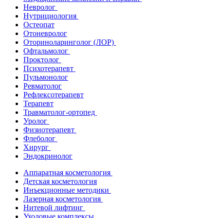
Невролог
Нутрициология
Остеопат
Отоневролог
Оториноларинголог (ЛОР)
Офтальмолог
Проктолог
Психотерапевт
Пульмонолог
Ревматолог
Рефлексотерапевт
Терапевт
Травматолог-ортопед
Уролог
Физиотерапевт
Флеболог
Хирург
Эндокринолог
Аппаратная косметология
Детская косметология
Инъекционные методики
Лазерная косметология
Нитевой лифтинг
Уходовые комплексы