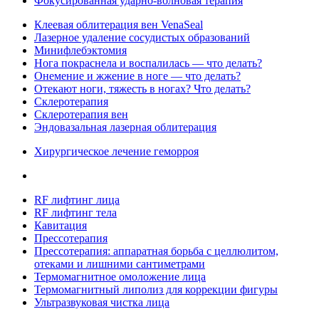
Фокусированная ударно-волновая терапия
Клеевая облитерация вен VenaSeal
Лазерное удаление сосудистых образований
Минифлебэктомия
Нога покраснела и воспалилась — что делать?
Онемение и жжение в ноге — что делать?
Отекают ноги, тяжесть в ногах? Что делать?
Склеротерапия
Склеротерапия вен
Эндовазальная лазерная облитерация
Хирургическое лечение геморроя
RF лифтинг лица
RF лифтинг тела
Кавитация
Прессотерапия
Прессотерапия: аппаратная борьба с целлюлитом,
отеками и лишними сантиметрами
Термомагнитное омоложение лица
Термомагнитный липолиз для коррекции фигуры
Ультразвуковая чистка лица