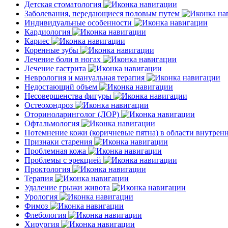
Детская стоматология
Заболевания, передающиеся половым путем
Индивидуальные особенности
Кардиология
Кариес
Коренные зубы
Лечение боли в ногах
Лечение гастрита
Неврология и мануальная терапия
Недостающий объем
Несовершенства фигуры
Остеохондроз
Оториноларинголог (ЛОР)
Офтальмология
Потемнение кожи (коричневые пятна) в области внутре
Признаки старения
Проблемная кожа
Проблемы с эрекцией
Проктология
Терапия
Удаление грыжи живота
Урология
Фимоз
Флебология
Хирургия