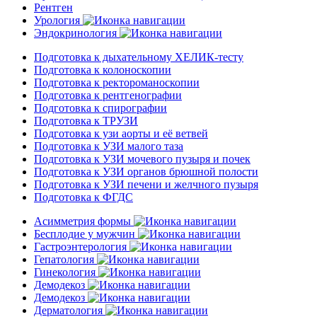
Рентген
Урология
Эндокринология
Подготовка к дыхательному ХЕЛИК-тесту
Подготовка к колоноскопии
Подготовка к ректороманоскопии
Подготовка к рентгенографии
Подготовка к спирографии
Подготовка к ТРУЗИ
Подготовка к узи аорты и её ветвей
Подготовка к УЗИ малого таза
Подготовка к УЗИ мочевого пузыря и почек
Подготовка к УЗИ органов брюшной полости
Подготовка к УЗИ печени и желчного пузыря
Подготовка к ФГДС
Асимметрия формы
Бесплодие у мужчин
Гастроэнтерология
Гепатология
Гинекология
Демодекоз
Демодекоз
Дерматология