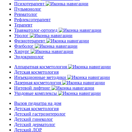
Психотерапевт
Пульмонолог
Ревматолог
Рефлексотерапевт
Терапевт
Травматолог-ортопед
Уролог
Физиотерапевт
Флеболог
Хирург
Эндокринолог
Аппаратная косметология
Детская косметология
Инъекционные методики
Лазерная косметология
Нитевой лифтинг
Уходовые комплексы
Вызов педиатра на дом
Детская косметология
Детский гастроэнтеролог
Детский гинеколог
Детский дерматолог
Детский ЛОР