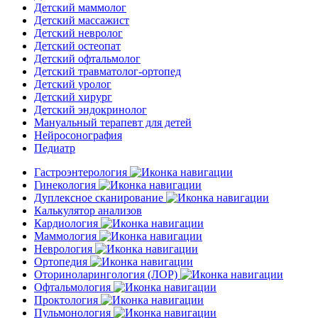
Детский маммолог
Детский массажист
Детский невролог
Детский остеопат
Детский офтальмолог
Детский травматолог-ортопед
Детский уролог
Детский хирург
Детский эндокринолог
Мануальный терапевт для детей
Нейросонография
Педиатр
Гастроэнтерология
Гинекология
Дуплексное сканирование
Калькулятор анализов
Кардиология
Маммология
Неврология
Ортопедия
Оториноларингология (ЛОР)
Офтальмология
Проктология
Пульмонология