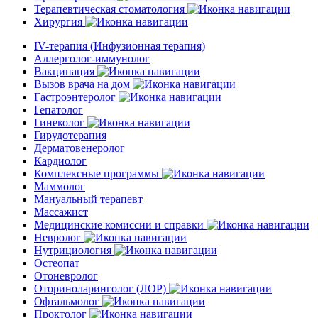
Терапевтическая стоматология
Хирургия
IV-терапия (Инфузионная терапия)
Аллерголог-иммунолог
Вакцинация
Вызов врача на дом
Гастроэнтеролог
Гепатолог
Гинеколог
Гирудотерапия
Дерматовенеролог
Кардиолог
Комплексные программы
Маммолог
Мануальный терапевт
Массажист
Медицинские комиссии и справки
Невролог
Нутрициология
Остеопат
Отоневролог
Оториноларинголог (ЛОР)
Офтальмолог
Проктолог