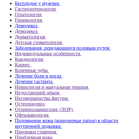
Бесплодие у мужчин
Гастроэнтерология
Гепатология
Гинекология
Демодекоз
Демодекоз
Дерматология
Детская стоматология
Заболевания, передающиеся половым путем
Индивидуальные особенности
Кардиология
Кариес
Коренные зубы
Лечение боли в ногах
Лечение гастрита
Неврология и мануальная терапия
Недостающий объем
Несовершенства фигуры
Остеохондроз
Оториноларинголог (ЛОР)
Офтальмология
Потемнение кожи (коричневые пятна) в области
внутренней лодыжки
Признаки старения
Проблемная кожа