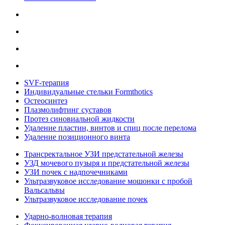
SVF-терапия
Индивидуальные стельки Formthotics
Остеосинтез
Плазмолифтинг суставов
Протез синовиальной жидкости
Удаление пластин, винтов и спиц после перелома
Удаление позиционного винта
Трансректальное УЗИ предстательной железы
УЗД мочевого пузыря и предстательной железы
УЗИ почек с надпочечниками
Ультразвуковое исследование мошонки с пробой
Вальсальвы
Ультразвуковое исследование почек
Ударно-волновая терапия