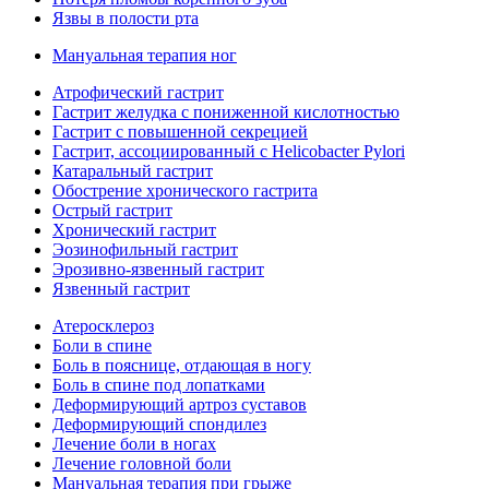
Язвы в полости рта
Мануальная терапия ног
Атрофический гастрит
Гастрит желудка с пониженной кислотностью
Гастрит с повышенной секрецией
Гастрит, ассоциированный с Helicobacter Pylori
Катаральный гастрит
Обострение хронического гастрита
Острый гастрит
Хронический гастрит
Эозинофильный гастрит
Эрозивно-язвенный гастрит
Язвенный гастрит
Атеросклероз
Боли в спине
Боль в пояснице, отдающая в ногу
Боль в спине под лопатками
Деформирующий артроз суставов
Деформирующий спондилез
Лечение боли в ногах
Лечение головной боли
Мануальная терапия при грыже