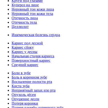
Круги под глазами
Купероз на лице
Неровный тон кожи лица
Неровный тон кожи тела
Отечность лица
Отечность тела
Целлюлит
Ишемическая болезнь сердца
Кариес под десной
Кариес сбоку
Кариес у десны
Начальная стадия кариеса
Поверхностный кариес
Средний кариес
Боли в зубе
Боль в коренном зубе
Воспаление полости рта
Киста зуба
Неприятный запах изо рта
Опухоль дёсен
Опущение десен
Потеря коронки
Потеря пломбы коренного зуба