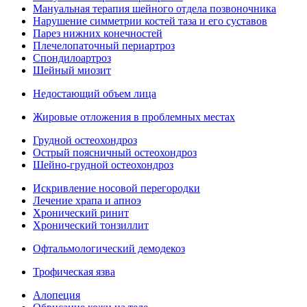
Мануальная терапия шейного отдела позвоночника
Нарушение симметрии костей таза и его суставов
Парез нижних конечностей
Плечелопаточный периартроз
Спондилоартроз
Шейный миозит
Недостающий объем лица
Жировые отложения в проблемных местах
Грудной остеохондроз
Острый поясничный остеохондроз
Шейно-грудной остеохондроз
Искривление носовой перегородки
Лечение храпа и апноэ
Хронический ринит
Хронический тонзиллит
Офтальмологический демодекоз
Трофическая язва
Алопеция