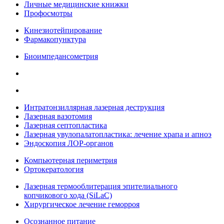
Личные медицинские книжки
Профосмотры
Кинезиотейпирование
Фармакопунктура
Биоимпедансометрия
Интратонзиллярная лазерная деструкция
Лазерная вазотомия
Лазерная септопластика
Лазерная увулопалатопластика: лечение храпа и апноэ
Эндоскопия ЛОР-органов
Компьютерная периметрия
Ортокератология
Лазерная термооблитерация эпителиального
копчикового хода (SiLaC)
Хирургическое лечение геморроя
Осознанное питание