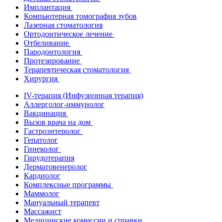
Имплантация
Компьютерная томография зубов
Лазерная стоматология
Ортодонтическое лечение
Отбеливание
Пародонтология
Протезирование
Терапевтическая стоматология
Хирургия
IV-терапия (Инфузионная терапия)
Аллерголог-иммунолог
Вакцинация
Вызов врача на дом
Гастроэнтеролог
Гепатолог
Гинеколог
Гирудотерапия
Дерматовенеролог
Кардиолог
Комплексные программы
Маммолог
Мануальный терапевт
Массажист
Медицинские комиссии и справки