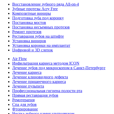
Восстановление зубного ряда All‑on‑4
Зубные протезы Acry Free
Композитные виниры
Подготовка зуба под коронку
Постановка мостов
Постановка несъемных протезов
Ремонт протезов
Реставрация зубов на штифте
Установка виниров
Установка коронки на имплантат
Цифровой и 3D слепок
Air Flow
Инфильтрация кариеса методом ICON
Лечение зубов под микроскопом в Санкт-Петербурге
Лечение кариеса
Лечение клиновидного дефекта
Лечение пришеечного кариеса
Лечение пульпита
Профессиональная гигиена полости рта
Прямая реставрация зубов
Ремотерапия
Спа для зубов
Фторирование
Чистка зубного камня ультразвуком