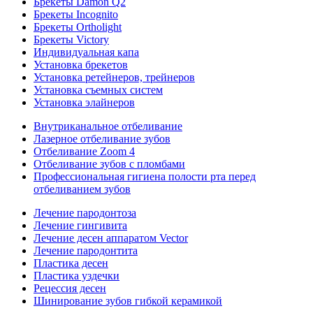
Брекеты Damon Q2
Брекеты Incognito
Брекеты Ortholight
Брекеты Victory
Индивидуальная капа
Установка брекетов
Установка ретейнеров, трейнеров
Установка съемных систем
Установка элайнеров
Внутриканальное отбеливание
Лазерное отбеливание зубов
Отбеливание Zoom 4
Отбеливание зубов с пломбами
Профессиональная гигиена полости рта перед
отбеливанием зубов
Лечение пародонтоза
Лечение гингивита
Лечение десен аппаратом Vector
Лечение пародонтита
Пластика десен
Пластика уздечки
Рецессия десен
Шинирование зубов гибкой керамикой