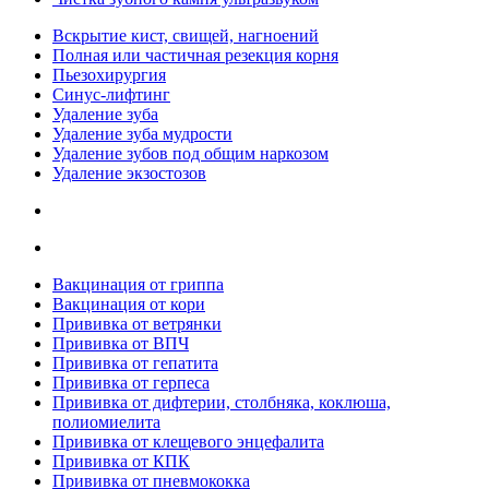
Вскрытие кист, свищей, нагноений
Полная или частичная резекция корня
Пьезохирургия
Синус-лифтинг
Удаление зуба
Удаление зуба мудрости
Удаление зубов под общим наркозом
Удаление экзостозов
Вакцинация от гриппа
Вакцинация от кори
Прививка от ветрянки
Прививка от ВПЧ
Прививка от гепатита
Прививка от герпеса
Прививка от дифтерии, столбняка, коклюша,
полиомиелита
Прививка от клещевого энцефалита
Прививка от КПК
Прививка от пневмококка