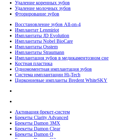
Удаление коренных зубов
Удаление молочных зубов
Фторирование зубов
Восстановление зубов All‑on‑4
Имплантат Lenmiriot
Имплантаты JD Evolution
Имплантаты Nobel BioСare
Имплантаты Osstem
Имплантаты Straumann
Имплантация зубов в медикаментозном сне
Костная пластика
Одномоментная имплантация зубов
Система имплантации Hi-Tech
Циркониевые импланты Bredent WhiteSKY
Активация брекет-систем
Брекеты Clarity Advanced
Брекеты Damon 3MX
Брекеты Damon Clear
Брекеты Damon Q