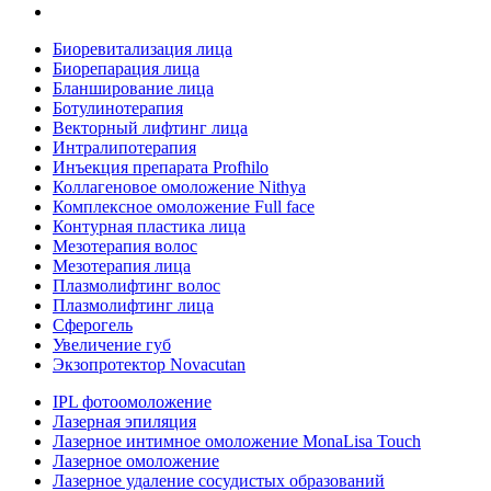
Биоревитализация лица
Биорепарация лица
Бланширование лица
Ботулинотерапия
Векторный лифтинг лица
Интралипотерапия
Инъекция препарата Profhilo
Коллагеновое омоложение Nithya
Комплексное омоложение Full face
Контурная пластика лица
Мезотерапия волос
Мезотерапия лица
Плазмолифтинг волос
Плазмолифтинг лица
Сферогель
Увеличение губ
Экзопротектор Novacutan
IPL фотоомоложение
Лазерная эпиляция
Лазерное интимное омоложение MonaLisa Touch
Лазерное омоложение
Лазерное удаление сосудистых образований