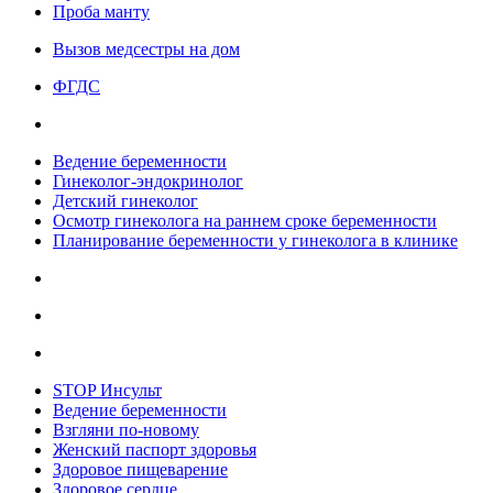
Проба манту
Вызов медсестры на дом
ФГДС
Ведение беременности
Гинеколог-эндокринолог
Детский гинеколог
Осмотр гинеколога на раннем сроке беременности
Планирование беременности у гинеколога в клинике
STOP Инсульт
Ведение беременности
Взгляни по-новому
Женский паспорт здоровья
Здоровое пищеварение
Здоровое сердце