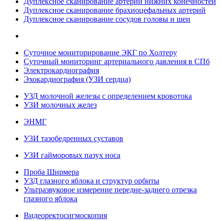
Дуплексное сканирование артерий нижних конечностей
Дуплексное сканирование брахиоцефальных артерий
Дуплексное сканирование сосудов головы и шеи
Суточное мониторирование ЭКГ по Холтеру
Суточный мониторинг артериального давления в СПб
Электрокардиография
Эхокардиография (УЗИ сердца)
УЗД молочной железы с определением кровотока
УЗИ молочных желез
ЭНМГ
УЗИ тазобедренных суставов
УЗИ гайморовых пазух носа
Проба Ширмера
УЗД глазного яблока и структур орбиты
Ультразвуковое измерение передне-заднего отрезка
глазного яблока
Видеоректосигмоскопия