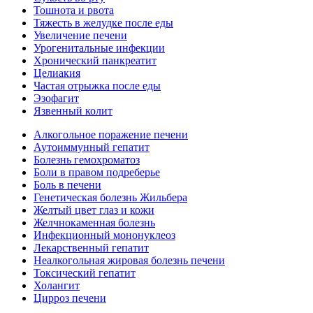
Тошнота и рвота
Тяжесть в желудке после еды
Увеличение печени
Урогенитальные инфекции
Хронический панкреатит
Целиакия
Частая отрыжка после еды
Эзофагит
Язвенный колит
Алкогольное поражение печени
Аутоиммунный гепатит
Болезнь гемохроматоз
Боли в правом подреберье
Боль в печени
Генетическая болезнь Жильбера
Желтый цвет глаз и кожи
Желчнокаменная болезнь
Инфекционный мононуклеоз
Лекарственный гепатит
Неалкогольная жировая болезнь печени
Токсический гепатит
Холангит
Цирроз печени