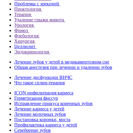
Проблемы с эрекцией
Проктология
Терапия
Удаление грыжи живота
Урология
Фимоз
Флебология
Хирургия
Целлюлит
Эндокринология
Лечение зубов у детей в медикаментозном сне
Общая анестезия при лечении и удалении зубов
Лечение дисфункции ВНЧС
Что такое сплин-терапия
ICON инфильтрация кариеса
Герметизация фиссур
Исправление прикуса коренных зубов
Лечение кариеса у детей
Лечение молочных зубов
Постановка коронки, моста
Профилактика кариеса у детей
Серебрение зубов