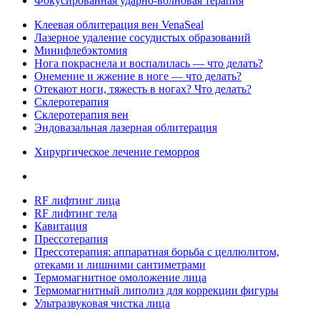
Фокусированная ударно-волновая терапия
Клеевая облитерация вен VenaSeal
Лазерное удаление сосудистых образований
Минифлебэктомия
Нога покраснела и воспалилась — что делать?
Онемение и жжение в ноге — что делать?
Отекают ноги, тяжесть в ногах? Что делать?
Склеротерапия
Склеротерапия вен
Эндовазальная лазерная облитерация
Хирургическое лечение геморроя
RF лифтинг лица
RF лифтинг тела
Кавитация
Прессотерапия
Прессотерапия: аппаратная борьба с целлюлитом,
отеками и лишними сантиметрами
Термомагнитное омоложение лица
Термомагнитный липолиз для коррекции фигуры
Ультразвуковая чистка лица