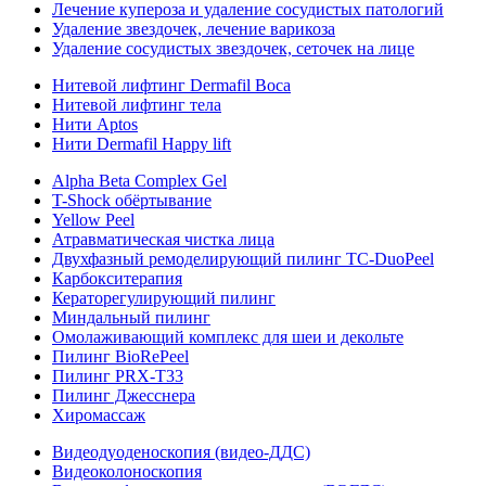
Лечение купероза и удаление сосудистых патологий
Удаление звездочек, лечение варикоза
Удаление сосудистых звездочек, сеточек на лице
Нитевой лифтинг Dermafil Boca
Нитевой лифтинг тела
Нити Aptos
Нити Dermafil Happy lift
Alpha Beta Complex Gel
T-Shock обёртывание
Yellow Peel
Атравматическая чистка лица
Двухфазный ремоделирующий пилинг TC-DuoPeel
Карбокситерапия
Кераторегулирующий пилинг
Миндальный пилинг
Омолаживающий комплекс для шеи и декольте
Пилинг BioRePeel
Пилинг PRX-T33
Пилинг Джесснера
Хиромассаж
Видеодуоденоскопия (видео-ДДС)
Видеоколоноскопия