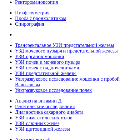
Ректороманоксопия
Пикфлоуметрия
Проба с бронхолитиком
Спирография
Трансректальное УЗИ предстательной железы
УЗД мочевого пузыря и предстательной железы
УЗИ органов мошонки
УЗИ почек и мочевого пузыря
УЗИ почек с надпочечниками
УЗИ предстательной железы
Ультразвуковое исследование мошонки с пробой
Вальсальвы
Ультразвуковое исследование почек
Анализ на витамин Д
Генетические исследования
Диагностика сахарного диабета
УЗИ лимфатических узлов
УЗИ слюнных желез
УЗИ щитовидной железы
Асимметрия губ