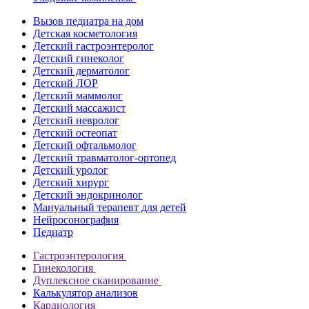
Вызов педиатра на дом
Детская косметология
Детский гастроэнтеролог
Детский гинеколог
Детский дерматолог
Детский ЛОР
Детский маммолог
Детский массажист
Детский невролог
Детский остеопат
Детский офтальмолог
Детский травматолог-ортопед
Детский уролог
Детский хирург
Детский эндокринолог
Мануальный терапевт для детей
Нейросонография
Педиатр
Гастроэнтерология
Гинекология
Дуплексное сканирование
Калькулятор анализов
Кардиология