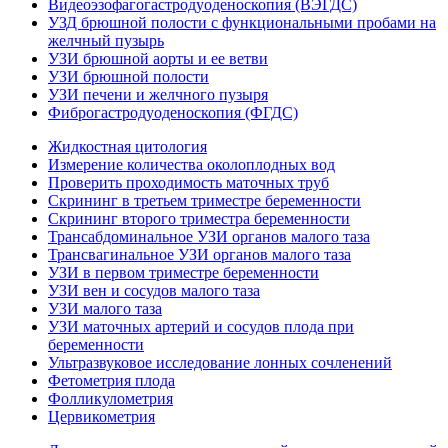
Видеоэзофагогастродуоденоскопия (ВЭГДС)
УЗД брюшной полости с функциональными пробами на
желчный пузырь
УЗИ брюшной аорты и ее ветви
УЗИ брюшной полости
УЗИ печени и желчного пузыря
Фиброгастродуоденоскопия (ФГДС)
Жидкостная цитология
Измерение количества околоплодных вод
Проверить проходимость маточных труб
Скрининг в третьем триместре беременности
Скрининг второго триместра беременности
Трансабдоминальное УЗИ органов малого таза
Трансвагинальное УЗИ органов малого таза
УЗИ в первом триместре беременности
УЗИ вен и сосудов малого таза
УЗИ малого таза
УЗИ маточных артерий и сосудов плода при
беременности
Ультразвуковое исследование лонных сочленений
Фетометрия плода
Фолликулометрия
Цервикометрия