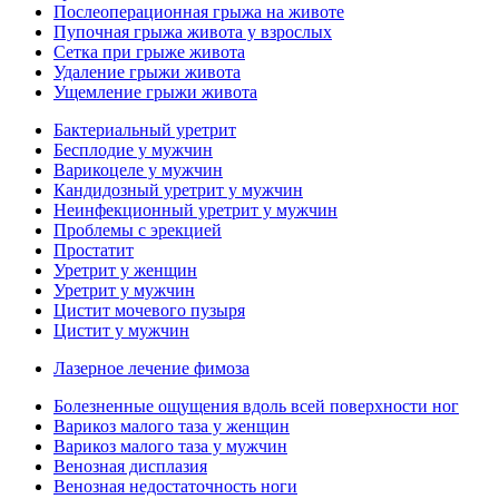
Послеоперационная грыжа на животе
Пупочная грыжа живота у взрослых
Сетка при грыже живота
Удаление грыжи живота
Ущемление грыжи живота
Бактериальный уретрит
Бесплодие у мужчин
Варикоцеле у мужчин
Кандидозный уретрит у мужчин
Неинфекционный уретрит у мужчин
Проблемы с эрекцией
Простатит
Уретрит у женщин
Уретрит у мужчин
Цистит мочевого пузыря
Цистит у мужчин
Лазерное лечение фимоза
Болезненные ощущения вдоль всей поверхности ног
Варикоз малого таза у женщин
Варикоз малого таза у мужчин
Венозная дисплазия
Венозная недостаточность ноги