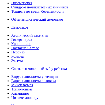
Гипоменорея
Синдром поликистозных яичников
Тошнота во время беременности
Офтальмологический демодекоз
Демодекоз
Атопический дерматит
Гипергидроз
Крапивница
Постакне на теле
Псориаз
Розацеа
Экзема
Сломался молочный зуб у ребенка
Вирус папилломы у женщин
Вирус папилломы человека
Микоплазмоз
Трихомониаз
Хламидиоз
Цитомегаловирус