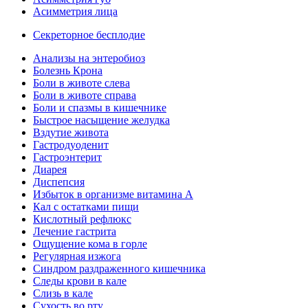
Асимметрия лица
Секреторное бесплодие
Анализы на энтеробиоз
Болезнь Крона
Боли в животе слева
Боли в животе справа
Боли и спазмы в кишечнике
Быстрое насыщение желудка
Вздутие живота
Гастродуоденит
Гастроэнтерит
Диарея
Диспепсия
Избыток в организме витамина А
Кал с остатками пищи
Кислотный рефлюкс
Лечение гастрита
Ощущение кома в горле
Регулярная изжога
Синдром раздраженного кишечника
Следы крови в кале
Слизь в кале
Сухость во рту