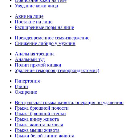
Обвисание кожи на теле
Увядание кожи лица
Акне на лице
Постакне на лице
Расширенные поры на лице
Преждевременное семяизвержение
Снижение либидо у мужчин
Анальная трещина
Анальный зуд
Полип прямой кишки
Удаление геморроя (геморроидэктомия)
Гипертония
Грипп
Ожирение
Вентральная грыжа живота: операция по удалению
Грыжа брюшной полости
Грыжа брюшной стенки
Грыжа внизу живота
Грыжа живота паховая
Грыжа мышц живота
Грыжи белой линии живота