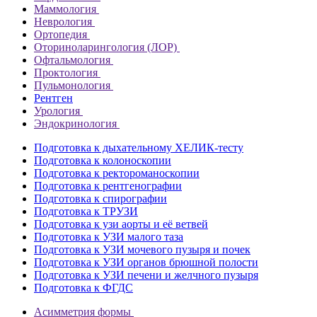
Маммология
Неврология
Ортопедия
Оториноларингология (ЛОР)
Офтальмология
Проктология
Пульмонология
Рентген
Урология
Эндокринология
Подготовка к дыхательному ХЕЛИК-тесту
Подготовка к колоноскопии
Подготовка к ректороманоскопии
Подготовка к рентгенографии
Подготовка к спирографии
Подготовка к ТРУЗИ
Подготовка к узи аорты и её ветвей
Подготовка к УЗИ малого таза
Подготовка к УЗИ мочевого пузыря и почек
Подготовка к УЗИ органов брюшной полости
Подготовка к УЗИ печени и желчного пузыря
Подготовка к ФГДС
Асимметрия формы