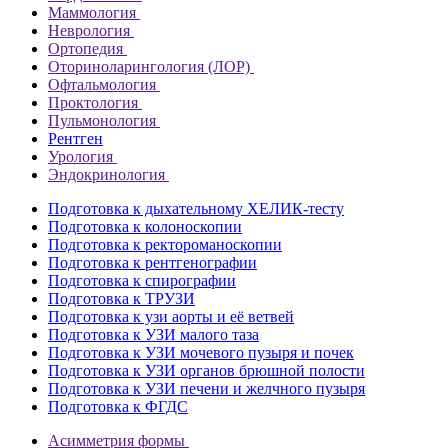
Маммология
Неврология
Ортопедия
Оториноларингология (ЛОР)
Офтальмология
Проктология
Пульмонология
Рентген
Урология
Эндокринология
Подготовка к дыхательному ХЕЛИК-тесту
Подготовка к колоноскопии
Подготовка к ректороманоскопии
Подготовка к рентгенографии
Подготовка к спирографии
Подготовка к ТРУЗИ
Подготовка к узи аорты и её ветвей
Подготовка к УЗИ малого таза
Подготовка к УЗИ мочевого пузыря и почек
Подготовка к УЗИ органов брюшной полости
Подготовка к УЗИ печени и желчного пузыря
Подготовка к ФГДС
Асимметрия формы