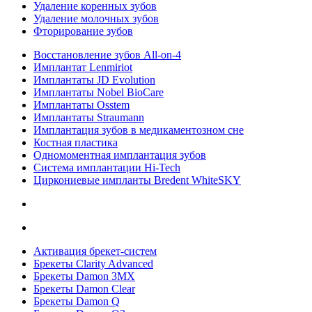
Удаление коренных зубов
Удаление молочных зубов
Фторирование зубов
Восстановление зубов All‑on‑4
Имплантат Lenmiriot
Имплантаты JD Evolution
Имплантаты Nobel BioСare
Имплантаты Osstem
Имплантаты Straumann
Имплантация зубов в медикаментозном сне
Костная пластика
Одномоментная имплантация зубов
Система имплантации Hi-Tech
Циркониевые импланты Bredent WhiteSKY
Активация брекет-систем
Брекеты Clarity Advanced
Брекеты Damon 3MX
Брекеты Damon Clear
Брекеты Damon Q