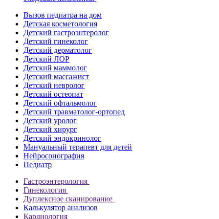
Вызов педиатра на дом
Детская косметология
Детский гастроэнтеролог
Детский гинеколог
Детский дерматолог
Детский ЛОР
Детский маммолог
Детский массажист
Детский невролог
Детский остеопат
Детский офтальмолог
Детский травматолог-ортопед
Детский уролог
Детский хирург
Детский эндокринолог
Мануальный терапевт для детей
Нейросонография
Педиатр
Гастроэнтерология
Гинекология
Дуплексное сканирование
Калькулятор анализов
Кардиология