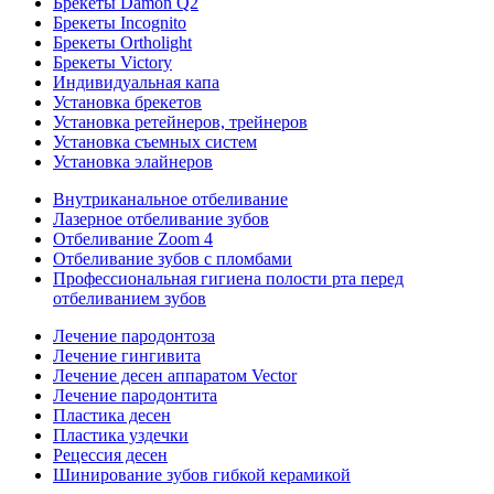
Брекеты Damon Q2
Брекеты Incognito
Брекеты Ortholight
Брекеты Victory
Индивидуальная капа
Установка брекетов
Установка ретейнеров, трейнеров
Установка съемных систем
Установка элайнеров
Внутриканальное отбеливание
Лазерное отбеливание зубов
Отбеливание Zoom 4
Отбеливание зубов с пломбами
Профессиональная гигиена полости рта перед
отбеливанием зубов
Лечение пародонтоза
Лечение гингивита
Лечение десен аппаратом Vector
Лечение пародонтита
Пластика десен
Пластика уздечки
Рецессия десен
Шинирование зубов гибкой керамикой