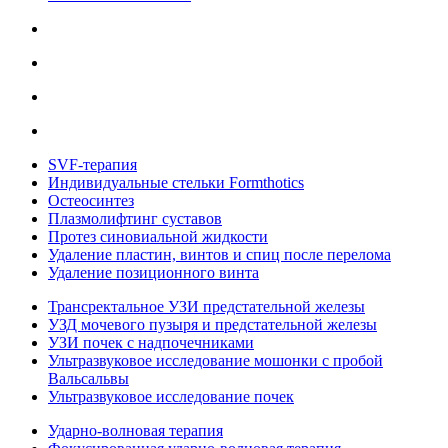
SVF-терапия
Индивидуальные стельки Formthotics
Остеосинтез
Плазмолифтинг суставов
Протез синовиальной жидкости
Удаление пластин, винтов и спиц после перелома
Удаление позиционного винта
Трансректальное УЗИ предстательной железы
УЗД мочевого пузыря и предстательной железы
УЗИ почек с надпочечниками
Ультразвуковое исследование мошонки с пробой
Вальсальвы
Ультразвуковое исследование почек
Ударно-волновая терапия