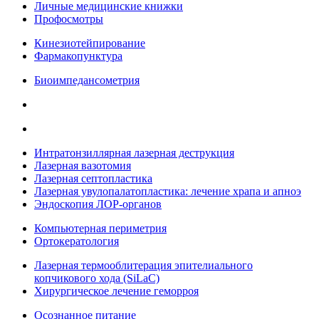
Личные медицинские книжки
Профосмотры
Кинезиотейпирование
Фармакопунктура
Биоимпедансометрия
Интратонзиллярная лазерная деструкция
Лазерная вазотомия
Лазерная септопластика
Лазерная увулопалатопластика: лечение храпа и апноэ
Эндоскопия ЛОР-органов
Компьютерная периметрия
Ортокератология
Лазерная термооблитерация эпителиального
копчикового хода (SiLaC)
Хирургическое лечение геморроя
Осознанное питание