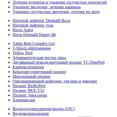
Лечение купероза и удаление сосудистых патологий
Удаление звездочек, лечение варикоза
Удаление сосудистых звездочек, сеточек на лице
Нитевой лифтинг Dermafil Boca
Нитевой лифтинг тела
Нити Aptos
Нити Dermafil Happy lift
Alpha Beta Complex Gel
T-Shock обёртывание
Yellow Peel
Атравматическая чистка лица
Двухфазный ремоделирующий пилинг TC-DuoPeel
Карбокситерапия
Кераторегулирующий пилинг
Миндальный пилинг
Омолаживающий комплекс для шеи и декольте
Пилинг BioRePeel
Пилинг PRX-T33
Пилинг Джесснера
Хиромассаж
Видеодуоденоскопия (видео-ДДС)
Видеоколоноскопия