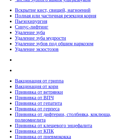
Вскрытие кист, свищей, нагноений
Полная или частичная резекция корня
Пьезохирургия
Синус-лифтинг
Удаление зуба
Удаление зуба мудрости
Удаление зубов под общим наркозом
Удаление экзостозов
Вакцинация от гриппа
Вакцинация от кори
Прививка от ветрянки
Прививка от ВПЧ
Прививка от гепатита
Прививка от герпеса
Прививка от дифтерии, столбняка, коклюша,
полиомиелита
Прививка от клещевого энцефалита
Прививка от КПК
Прививка от пневмококка