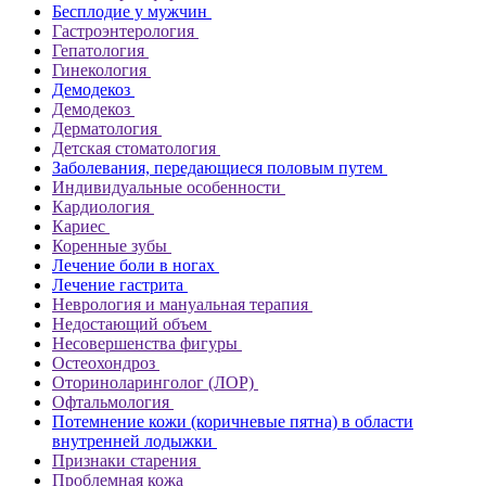
Бесплодие у мужчин
Гастроэнтерология
Гепатология
Гинекология
Демодекоз
Демодекоз
Дерматология
Детская стоматология
Заболевания, передающиеся половым путем
Индивидуальные особенности
Кардиология
Кариес
Коренные зубы
Лечение боли в ногах
Лечение гастрита
Неврология и мануальная терапия
Недостающий объем
Несовершенства фигуры
Остеохондроз
Оториноларинголог (ЛОР)
Офтальмология
Потемнение кожи (коричневые пятна) в области
внутренней лодыжки
Признаки старения
Проблемная кожа