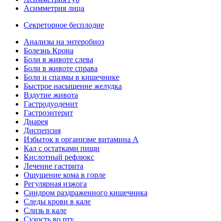
Асимметрия лица
Секреторное бесплодие
Анализы на энтеробиоз
Болезнь Крона
Боли в животе слева
Боли в животе справа
Боли и спазмы в кишечнике
Быстрое насыщение желудка
Вздутие живота
Гастродуоденит
Гастроэнтерит
Диарея
Диспепсия
Избыток в организме витамина А
Кал с остатками пищи
Кислотный рефлюкс
Лечение гастрита
Ощущение кома в горле
Регулярная изжога
Синдром раздраженного кишечника
Следы крови в кале
Слизь в кале
Сухость во рту