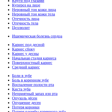
Круги под глазами
Купероз на лице
Неровный тон кожи лица
Неровный тон кожи тела
Отечность лица
Отечность тела
Целлюлит
Ишемическая болезнь сердца
Кариес под десной
Кариес сбоку
Кариес у десны
Начальная стадия кариеса
Поверхностный кариес
Средний кариес
Боли в зубе
Боль в коренном зубе
Воспаление полости рта
Киста зуба
Неприятный запах изо рта
Опухоль дёсен
Опущение десен
Потеря коронки
Потеря пломбы коренного зуба