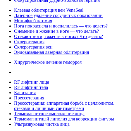
Фокусированная ударно-волновая терапия
Клеевая облитерация вен VenaSeal
Лазерное удаление сосудистых образований
Минифлебэктомия
Нога покраснела и воспалилась — что делать?
Онемение и жжение в ноге — что делать?
Отекают ноги, тяжесть в ногах? Что делать?
Склеротерапия
Склеротерапия вен
Эндовазальная лазерная облитерация
Хирургическое лечение геморроя
RF лифтинг лица
RF лифтинг тела
Кавитация
Прессотерапия
Прессотерапия: аппаратная борьба с целлюлитом,
отеками и лишними сантиметрами
Термомагнитное омоложение лица
Термомагнитный липолиз для коррекции фигуры
Ультразвуковая чистка лица