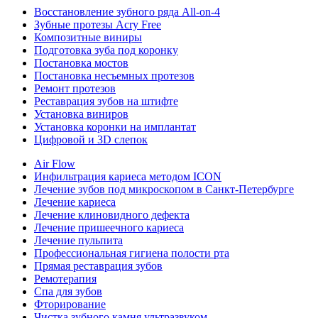
Восстановление зубного ряда All‑on‑4
Зубные протезы Acry Free
Композитные виниры
Подготовка зуба под коронку
Постановка мостов
Постановка несъемных протезов
Ремонт протезов
Реставрация зубов на штифте
Установка виниров
Установка коронки на имплантат
Цифровой и 3D слепок
Air Flow
Инфильтрация кариеса методом ICON
Лечение зубов под микроскопом в Санкт-Петербурге
Лечение кариеса
Лечение клиновидного дефекта
Лечение пришеечного кариеса
Лечение пульпита
Профессиональная гигиена полости рта
Прямая реставрация зубов
Ремотерапия
Спа для зубов
Фторирование
Чистка зубного камня ультразвуком