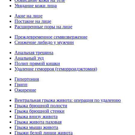
Обвисание кожи на теле
Увядание кожи лица
Акне на лице
Постакне на лице
Расширенные поры на лице
Преждевременное семяизвержение
Снижение либидо у мужчин
Анальная трещина
Анальный зуд
Полип прямой кишки
Удаление геморроя (геморроидэктомия)
Гипертония
Грипп
Ожирение
Вентральная грыжа живота: операция по удалению
Грыжа брюшной полости
Грыжа брюшной стенки
Грыжа внизу живота
Грыжа живота паховая
Грыжа мышц живота
Грыжи белой линии живота