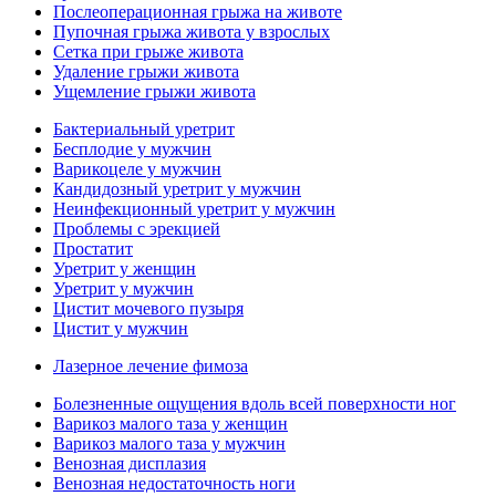
Послеоперационная грыжа на животе
Пупочная грыжа живота у взрослых
Сетка при грыже живота
Удаление грыжи живота
Ущемление грыжи живота
Бактериальный уретрит
Бесплодие у мужчин
Варикоцеле у мужчин
Кандидозный уретрит у мужчин
Неинфекционный уретрит у мужчин
Проблемы с эрекцией
Простатит
Уретрит у женщин
Уретрит у мужчин
Цистит мочевого пузыря
Цистит у мужчин
Лазерное лечение фимоза
Болезненные ощущения вдоль всей поверхности ног
Варикоз малого таза у женщин
Варикоз малого таза у мужчин
Венозная дисплазия
Венозная недостаточность ноги