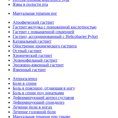
Язвы в полости рта
Мануальная терапия ног
Атрофический гастрит
Гастрит желудка с пониженной кислотностью
Гастрит с повышенной секрецией
Гастрит, ассоциированный с Helicobacter Pylori
Катаральный гастрит
Обострение хронического гастрита
Острый гастрит
Хронический гастрит
Эозинофильный гастрит
Эрозивно-язвенный гастрит
Язвенный гастрит
Атеросклероз
Боли в спине
Боль в пояснице, отдающая в ногу
Боль в спине под лопатками
Деформирующий артроз суставов
Деформирующий спондилез
Лечение боли в ногах
Лечение головной боли
Мануальная терапия при грыже