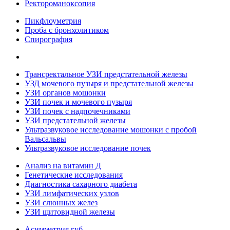
Ректороманоксопия
Пикфлоуметрия
Проба с бронхолитиком
Спирография
Трансректальное УЗИ предстательной железы
УЗД мочевого пузыря и предстательной железы
УЗИ органов мошонки
УЗИ почек и мочевого пузыря
УЗИ почек с надпочечниками
УЗИ предстательной железы
Ультразвуковое исследование мошонки с пробой
Вальсальвы
Ультразвуковое исследование почек
Анализ на витамин Д
Генетические исследования
Диагностика сахарного диабета
УЗИ лимфатических узлов
УЗИ слюнных желез
УЗИ щитовидной железы
Асимметрия губ