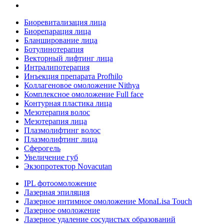
Биоревитализация лица
Биорепарация лица
Бланширование лица
Ботулинотерапия
Векторный лифтинг лица
Интралипотерапия
Инъекция препарата Profhilo
Коллагеновое омоложение Nithya
Комплексное омоложение Full face
Контурная пластика лица
Мезотерапия волос
Мезотерапия лица
Плазмолифтинг волос
Плазмолифтинг лица
Сферогель
Увеличение губ
Экзопротектор Novacutan
IPL фотоомоложение
Лазерная эпиляция
Лазерное интимное омоложение MonaLisa Touch
Лазерное омоложение
Лазерное удаление сосудистых образований