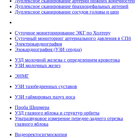
Дуплексное сканирование артерий нижних конечностей
Дуплексное сканирование брахиоцефальных артерий
Дуплексное сканирование сосудов головы и шеи
Суточное мониторирование ЭКГ по Холтеру
Суточный мониторинг артериального давления в СПб
Электрокардиография
Эхокардиография (УЗИ сердца)
УЗД молочной железы с определением кровотока
УЗИ молочных желез
ЭНМГ
УЗИ тазобедренных суставов
УЗИ гайморовых пазух носа
Проба Ширмера
УЗД глазного яблока и структур орбиты
Ультразвуковое измерение передне-заднего отрезка
глазного яблока
Видеоректосигмоскопия