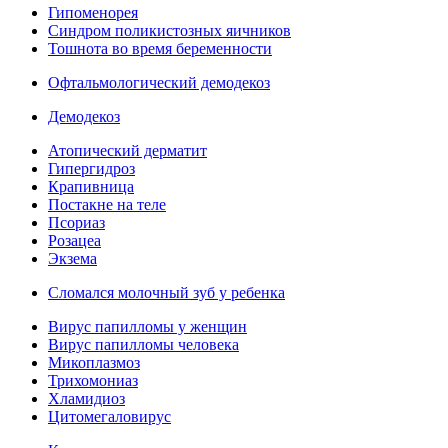
Гипоменорея
Синдром поликистозных яичников
Тошнота во время беременности
Офтальмологический демодекоз
Демодекоз
Атопический дерматит
Гипергидроз
Крапивница
Постакне на теле
Псориаз
Розацеа
Экзема
Сломался молочный зуб у ребенка
Вирус папилломы у женщин
Вирус папилломы человека
Микоплазмоз
Трихомониаз
Хламидиоз
Цитомегаловирус