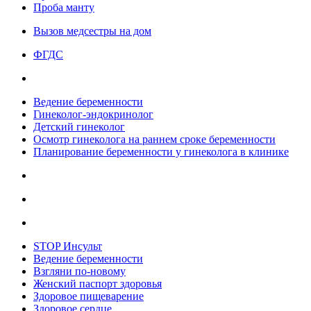
Проба манту
Вызов медсестры на дом
ФГДС
Ведение беременности
Гинеколог-эндокринолог
Детский гинеколог
Осмотр гинеколога на раннем сроке беременности
Планирование беременности у гинеколога в клинике
STOP Инсульт
Ведение беременности
Взгляни по-новому
Женский паспорт здоровья
Здоровое пищеварение
Здоровое сердце