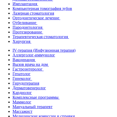
Имплантация
Компьютерная томография зубов
Лазерная стоматология
Ортодонтическое лечение
Отбеливание
Пародонтология
Протезирование
Терапевтическая стоматология
Хирургия
IV-терапия (Инфузионная терапия)
Аллерголог-иммунолог
Вакцинация
Вызов врача на дом
Гастроэнтеролог
Гепатолог
Гинеколог
Гирудотерапия
Дерматовенеролог
Кардиолог
Комплексные программы
Маммолог
Мануальный терапевт
Массажист
Медицинские комиссии и справки