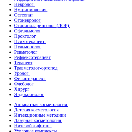
Невролог
Нутрициология
Остеопат
Отоневролог
Оториноларинголог (ЛОР)
Офтальмолог
Проктолог
Психотерапевт
Пульмонолог
Ревматолог
Рефлексотерапевт
Терапевт
Травматолог-ортопед
Уролог
Физиотерапевт
Флеболог
Хирург
Эндокринолог
Аппаратная косметология
Детская косметология
Инъекционные методики
Лазерная косметология
Нитевой лифтинг
Уходовые комплексы