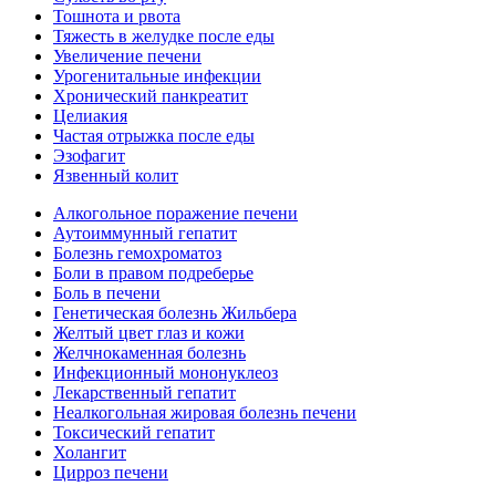
Тошнота и рвота
Тяжесть в желудке после еды
Увеличение печени
Урогенитальные инфекции
Хронический панкреатит
Целиакия
Частая отрыжка после еды
Эзофагит
Язвенный колит
Алкогольное поражение печени
Аутоиммунный гепатит
Болезнь гемохроматоз
Боли в правом подреберье
Боль в печени
Генетическая болезнь Жильбера
Желтый цвет глаз и кожи
Желчнокаменная болезнь
Инфекционный мононуклеоз
Лекарственный гепатит
Неалкогольная жировая болезнь печени
Токсический гепатит
Холангит
Цирроз печени