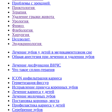
Проблемы с эрекцией
Проктология
Терапия
Удаление грыжи живота
Урология
Фимоз
Флебология
Хирургия
Целлюлит
Эндокринология
Лечение зубов у детей в медикаментозном сне
Общая анестезия при лечении и удалении зубов
Лечение дисфункции ВНЧС
Что такое сплин-терапия
ICON инфильтрация кариеса
Герметизация фиссур
Исправление прикуса коренных зубов
Лечение кариеса у детей
Лечение молочных зубов
Постановка коронки, моста
Профилактика кариеса у детей
Серебрение зубов