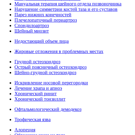
Мануальная терапия шейного отдела позвоночника
Нарушение симметрии костей таза и его суставов
Парез нижних конечностей
Плечелопаточный периартроз
Спондилоартроз
Шейный миозит
Недостающий объем лица
Жировые отложения в проблемных местах
Грудной остеохондроз
Острый поясничный остеохондроз
Шейно-грудной остеохондроз
Искривление носовой перегородки
Лечение храпа и апноэ
Хронический ринит
Хронический тонзиллит
Офтальмологический демодекоз
Трофическая язва
Алопеция