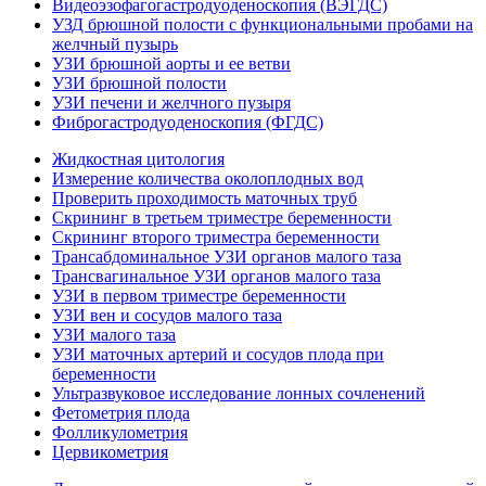
Видеоэзофагогастродуоденоскопия (ВЭГДС)
УЗД брюшной полости с функциональными пробами на
желчный пузырь
УЗИ брюшной аорты и ее ветви
УЗИ брюшной полости
УЗИ печени и желчного пузыря
Фиброгастродуоденоскопия (ФГДС)
Жидкостная цитология
Измерение количества околоплодных вод
Проверить проходимость маточных труб
Скрининг в третьем триместре беременности
Скрининг второго триместра беременности
Трансабдоминальное УЗИ органов малого таза
Трансвагинальное УЗИ органов малого таза
УЗИ в первом триместре беременности
УЗИ вен и сосудов малого таза
УЗИ малого таза
УЗИ маточных артерий и сосудов плода при
беременности
Ультразвуковое исследование лонных сочленений
Фетометрия плода
Фолликулометрия
Цервикометрия