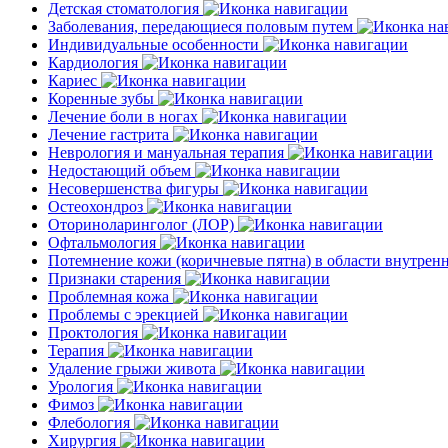
Детская стоматология
Заболевания, передающиеся половым путем
Индивидуальные особенности
Кардиология
Кариес
Коренные зубы
Лечение боли в ногах
Лечение гастрита
Неврология и мануальная терапия
Недостающий объем
Несовершенства фигуры
Остеохондроз
Оториноларинголог (ЛОР)
Офтальмология
Потемнение кожи (коричневые пятна) в области внутре
Признаки старения
Проблемная кожа
Проблемы с эрекцией
Проктология
Терапия
Удаление грыжи живота
Урология
Фимоз
Флебология
Хирургия