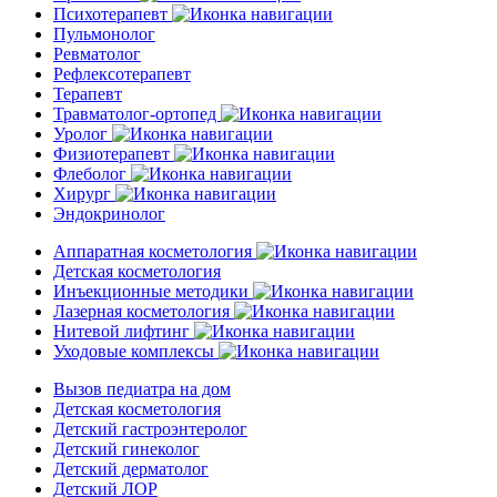
Психотерапевт
Пульмонолог
Ревматолог
Рефлексотерапевт
Терапевт
Травматолог-ортопед
Уролог
Физиотерапевт
Флеболог
Хирург
Эндокринолог
Аппаратная косметология
Детская косметология
Инъекционные методики
Лазерная косметология
Нитевой лифтинг
Уходовые комплексы
Вызов педиатра на дом
Детская косметология
Детский гастроэнтеролог
Детский гинеколог
Детский дерматолог
Детский ЛОР