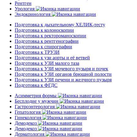
Рентген
Урология
Эндокринология
Подготовка к дыхательному ХЕЛИК-тесту
Подготовка к колоноскопии
Подготовка к ректороманоскопии
Подготовка к рентгенографии
Подготовка к спирографии
Подготовка к ТРУЗИ
Подготовка к узи аорты и её ветвей
Подготовка к УЗИ малого таза
Подготовка к УЗИ мочевого пузыря и почек
Подготовка к УЗИ органов брюшной полости
Подготовка к УЗИ печени и желчного пузыря
Подготовка к ФГДС
Асимметрия формы
Бесплодие у мужчин
Гастроэнтерология
Гепатология
Гинекология
Демодекоз
Демодекоз
Дерматология