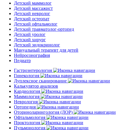
Детский маммолог
Детский массажист
Детский невролог
Детский остеопат
Детский офтальмолог
Детский травматолог-ортопед
Детский уролог
Детский хирург
Детский эндокринолог
Мануальный терапевт для детей
Нейросонография
Педиатр
Гастроэнтерология
Гинекология
Дуплексное сканирование
Калькулятор анализов
Кардиология
Маммология
Неврология
Ортопедия
Оториноларингология (ЛОР)
Офтальмология
Проктология
Пульмонология