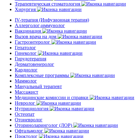
Терапевтическая стоматология
Хирургия
IV-терапия (Инфузионная терапия)
Аллерголог-иммунолог
Вакцинация
Вызов врача на дом
Гастроэнтеролог
Гепатолог
Гинеколог
Гирудотерапия
Дерматовенеролог
Кардиолог
Комплексные программы
Маммолог
Мануальный терапевт
Массажист
Медицинские комиссии и справки
Невролог
Нутрициология
Остеопат
Отоневролог
Оториноларинголог (ЛОР)
Офтальмолог
Проктолог