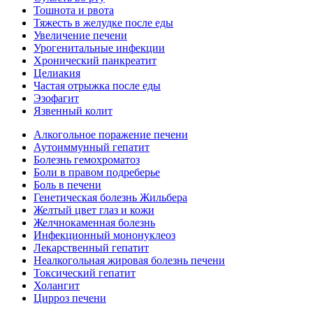
Тошнота и рвота
Тяжесть в желудке после еды
Увеличение печени
Урогенитальные инфекции
Хронический панкреатит
Целиакия
Частая отрыжка после еды
Эзофагит
Язвенный колит
Алкогольное поражение печени
Аутоиммунный гепатит
Болезнь гемохроматоз
Боли в правом подреберье
Боль в печени
Генетическая болезнь Жильбера
Желтый цвет глаз и кожи
Желчнокаменная болезнь
Инфекционный мононуклеоз
Лекарственный гепатит
Неалкогольная жировая болезнь печени
Токсический гепатит
Холангит
Цирроз печени