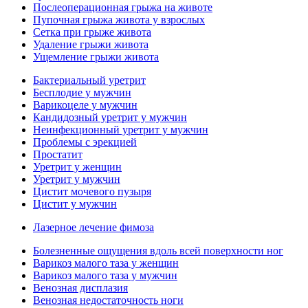
Послеоперационная грыжа на животе
Пупочная грыжа живота у взрослых
Сетка при грыже живота
Удаление грыжи живота
Ущемление грыжи живота
Бактериальный уретрит
Бесплодие у мужчин
Варикоцеле у мужчин
Кандидозный уретрит у мужчин
Неинфекционный уретрит у мужчин
Проблемы с эрекцией
Простатит
Уретрит у женщин
Уретрит у мужчин
Цистит мочевого пузыря
Цистит у мужчин
Лазерное лечение фимоза
Болезненные ощущения вдоль всей поверхности ног
Варикоз малого таза у женщин
Варикоз малого таза у мужчин
Венозная дисплазия
Венозная недостаточность ноги