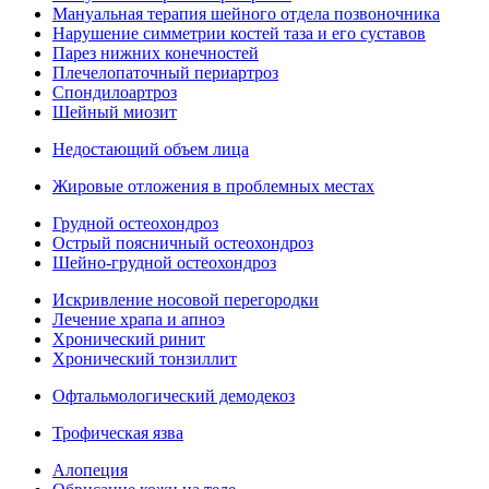
Мануальная терапия шейного отдела позвоночника
Нарушение симметрии костей таза и его суставов
Парез нижних конечностей
Плечелопаточный периартроз
Спондилоартроз
Шейный миозит
Недостающий объем лица
Жировые отложения в проблемных местах
Грудной остеохондроз
Острый поясничный остеохондроз
Шейно-грудной остеохондроз
Искривление носовой перегородки
Лечение храпа и апноэ
Хронический ринит
Хронический тонзиллит
Офтальмологический демодекоз
Трофическая язва
Алопеция