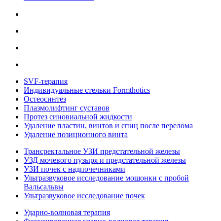
SVF-терапия
Индивидуальные стельки Formthotics
Остеосинтез
Плазмолифтинг суставов
Протез синовиальной жидкости
Удаление пластин, винтов и спиц после перелома
Удаление позиционного винта
Трансректальное УЗИ предстательной железы
УЗД мочевого пузыря и предстательной железы
УЗИ почек с надпочечниками
Ультразвуковое исследование мошонки с пробой
Вальсальвы
Ультразвуковое исследование почек
Ударно-волновая терапия