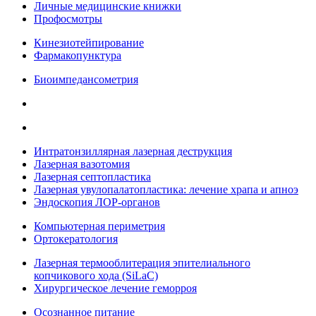
Личные медицинские книжки
Профосмотры
Кинезиотейпирование
Фармакопунктура
Биоимпедансометрия
Интратонзиллярная лазерная деструкция
Лазерная вазотомия
Лазерная септопластика
Лазерная увулопалатопластика: лечение храпа и апноэ
Эндоскопия ЛОР-органов
Компьютерная периметрия
Ортокератология
Лазерная термооблитерация эпителиального
копчикового хода (SiLaC)
Хирургическое лечение геморроя
Осознанное питание