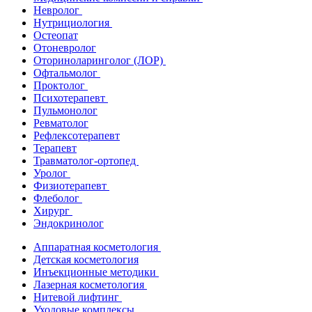
Невролог
Нутрициология
Остеопат
Отоневролог
Оториноларинголог (ЛОР)
Офтальмолог
Проктолог
Психотерапевт
Пульмонолог
Ревматолог
Рефлексотерапевт
Терапевт
Травматолог-ортопед
Уролог
Физиотерапевт
Флеболог
Хирург
Эндокринолог
Аппаратная косметология
Детская косметология
Инъекционные методики
Лазерная косметология
Нитевой лифтинг
Уходовые комплексы