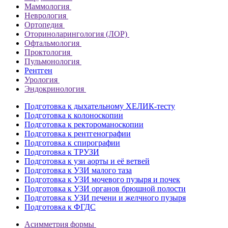
Маммология
Неврология
Ортопедия
Оториноларингология (ЛОР)
Офтальмология
Проктология
Пульмонология
Рентген
Урология
Эндокринология
Подготовка к дыхательному ХЕЛИК-тесту
Подготовка к колоноскопии
Подготовка к ректороманоскопии
Подготовка к рентгенографии
Подготовка к спирографии
Подготовка к ТРУЗИ
Подготовка к узи аорты и её ветвей
Подготовка к УЗИ малого таза
Подготовка к УЗИ мочевого пузыря и почек
Подготовка к УЗИ органов брюшной полости
Подготовка к УЗИ печени и желчного пузыря
Подготовка к ФГДС
Асимметрия формы