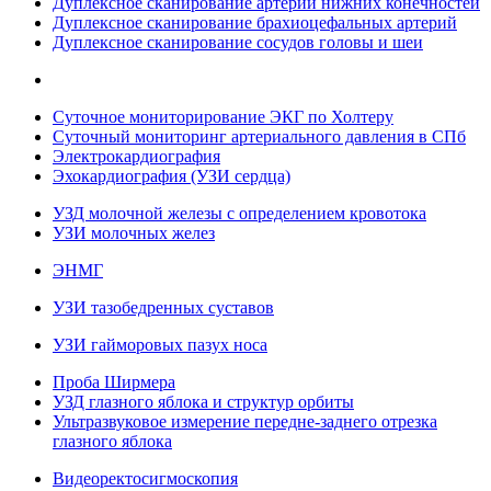
Дуплексное сканирование артерий нижних конечностей
Дуплексное сканирование брахиоцефальных артерий
Дуплексное сканирование сосудов головы и шеи
Суточное мониторирование ЭКГ по Холтеру
Суточный мониторинг артериального давления в СПб
Электрокардиография
Эхокардиография (УЗИ сердца)
УЗД молочной железы с определением кровотока
УЗИ молочных желез
ЭНМГ
УЗИ тазобедренных суставов
УЗИ гайморовых пазух носа
Проба Ширмера
УЗД глазного яблока и структур орбиты
Ультразвуковое измерение передне-заднего отрезка
глазного яблока
Видеоректосигмоскопия