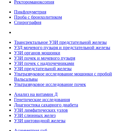
Ректороманоксопия
Пикфлоуметрия
Проба с бронхолитиком
Спирография
Трансректальное УЗИ предстательной железы
УЗД мочевого пузыря и предстательной железы
УЗИ органов мошонки
УЗИ почек и мочевого пузыря
УЗИ почек с надпочечниками
УЗИ предстательной железы
Ультразвуковое исследование мошонки с пробой
Вальсальвы
Ультразвуковое исследование почек
Анализ на витамин Д
Генетические исследования
Диагностика сахарного диабета
УЗИ лимфатических узлов
УЗИ слюнных желез
УЗИ щитовидной железы
Асимметрия губ