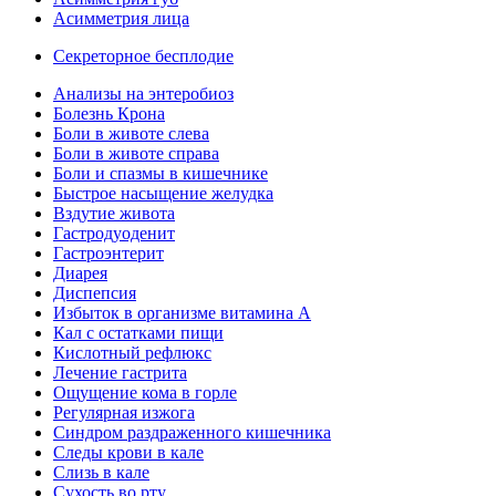
Асимметрия лица
Секреторное бесплодие
Анализы на энтеробиоз
Болезнь Крона
Боли в животе слева
Боли в животе справа
Боли и спазмы в кишечнике
Быстрое насыщение желудка
Вздутие живота
Гастродуоденит
Гастроэнтерит
Диарея
Диспепсия
Избыток в организме витамина А
Кал с остатками пищи
Кислотный рефлюкс
Лечение гастрита
Ощущение кома в горле
Регулярная изжога
Синдром раздраженного кишечника
Следы крови в кале
Слизь в кале
Сухость во рту