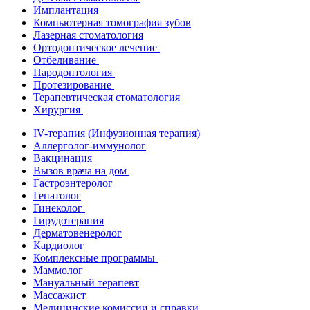
Имплантация
Компьютерная томография зубов
Лазерная стоматология
Ортодонтическое лечение
Отбеливание
Пародонтология
Протезирование
Терапевтическая стоматология
Хирургия
IV-терапия (Инфузионная терапия)
Аллерголог-иммунолог
Вакцинация
Вызов врача на дом
Гастроэнтеролог
Гепатолог
Гинеколог
Гирудотерапия
Дерматовенеролог
Кардиолог
Комплексные программы
Маммолог
Мануальный терапевт
Массажист
Медицинские комиссии и справки