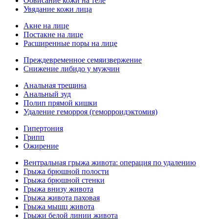
Обвисание кожи на теле
Увядание кожи лица
Акне на лице
Постакне на лице
Расширенные поры на лице
Преждевременное семяизвержение
Снижение либидо у мужчин
Анальная трещина
Анальный зуд
Полип прямой кишки
Удаление геморроя (геморроидэктомия)
Гипертония
Грипп
Ожирение
Вентральная грыжа живота: операция по удалению
Грыжа брюшной полости
Грыжа брюшной стенки
Грыжа внизу живота
Грыжа живота паховая
Грыжа мышц живота
Грыжи белой линии живота