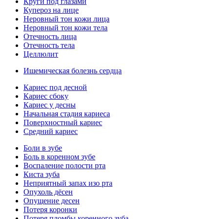
Круги под глазами
Купероз на лице
Неровный тон кожи лица
Неровный тон кожи тела
Отечность лица
Отечность тела
Целлюлит
Ишемическая болезнь сердца
Кариес под десной
Кариес сбоку
Кариес у десны
Начальная стадия кариеса
Поверхностный кариес
Средний кариес
Боли в зубе
Боль в коренном зубе
Воспаление полости рта
Киста зуба
Неприятный запах изо рта
Опухоль дёсен
Опущение десен
Потеря коронки
Потеря пломбы коренного зуба