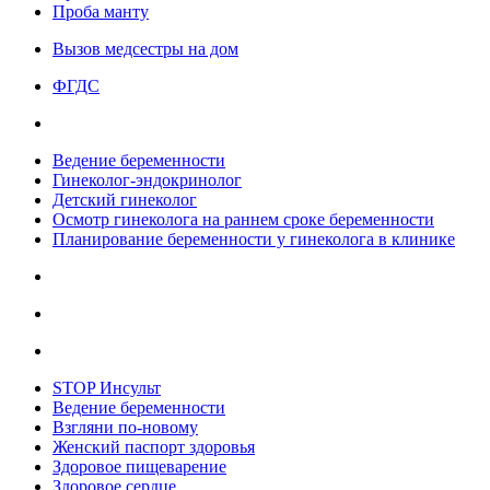
Проба манту
Вызов медсестры на дом
ФГДС
Ведение беременности
Гинеколог-эндокринолог
Детский гинеколог
Осмотр гинеколога на раннем сроке беременности
Планирование беременности у гинеколога в клинике
STOP Инсульт
Ведение беременности
Взгляни по-новому
Женский паспорт здоровья
Здоровое пищеварение
Здоровое сердце