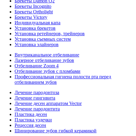
Брекеты Damon Q2
Брекеты Incognito
Брекеты Ortholight
Брекеты Victory
Индивидуальная капа
Установка брекетов
Установка ретейнеров, трейнеров
Установка съемных систем
Установка элайнеров
Внутриканальное отбеливание
Лазерное отбеливание зубов
Отбеливание Zoom 4
Отбеливание зубов с пломбами
Профессиональная гигиена полости рта перед
отбеливанием зубов
Лечение пародонтоза
Лечение гингивита
Лечение десен аппаратом Vector
Лечение пародонтита
Пластика десен
Пластика уздечки
Рецессия десен
Шинирование зубов гибкой керамикой