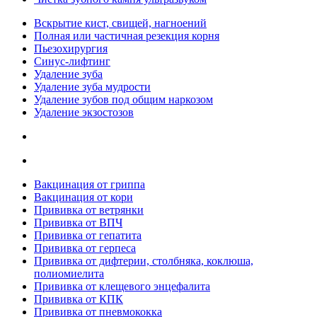
Вскрытие кист, свищей, нагноений
Полная или частичная резекция корня
Пьезохирургия
Синус-лифтинг
Удаление зуба
Удаление зуба мудрости
Удаление зубов под общим наркозом
Удаление экзостозов
Вакцинация от гриппа
Вакцинация от кори
Прививка от ветрянки
Прививка от ВПЧ
Прививка от гепатита
Прививка от герпеса
Прививка от дифтерии, столбняка, коклюша,
полиомиелита
Прививка от клещевого энцефалита
Прививка от КПК
Прививка от пневмококка