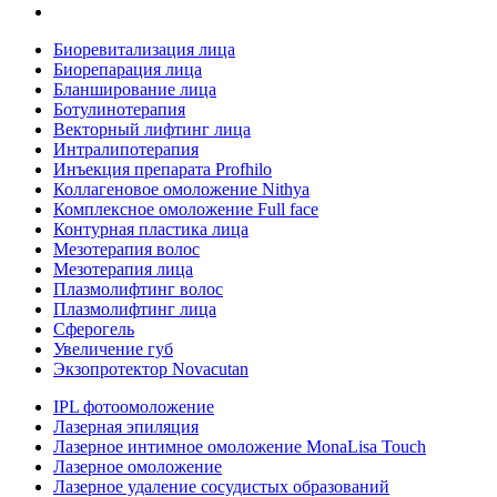
Биоревитализация лица
Биорепарация лица
Бланширование лица
Ботулинотерапия
Векторный лифтинг лица
Интралипотерапия
Инъекция препарата Profhilo
Коллагеновое омоложение Nithya
Комплексное омоложение Full face
Контурная пластика лица
Мезотерапия волос
Мезотерапия лица
Плазмолифтинг волос
Плазмолифтинг лица
Сферогель
Увеличение губ
Экзопротектор Novacutan
IPL фотоомоложение
Лазерная эпиляция
Лазерное интимное омоложение MonaLisa Touch
Лазерное омоложение
Лазерное удаление сосудистых образований