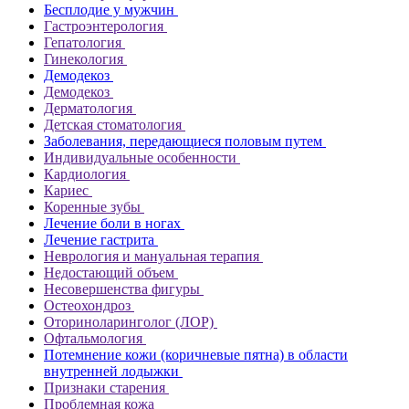
Бесплодие у мужчин
Гастроэнтерология
Гепатология
Гинекология
Демодекоз
Демодекоз
Дерматология
Детская стоматология
Заболевания, передающиеся половым путем
Индивидуальные особенности
Кардиология
Кариес
Коренные зубы
Лечение боли в ногах
Лечение гастрита
Неврология и мануальная терапия
Недостающий объем
Несовершенства фигуры
Остеохондроз
Оториноларинголог (ЛОР)
Офтальмология
Потемнение кожи (коричневые пятна) в области
внутренней лодыжки
Признаки старения
Проблемная кожа