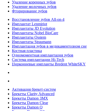
Удаление коренных зубов
Удаление молочных зубов
Фторирование зубов
Восстановление зубов All‑on‑4
Имплантат Lenmiriot
Имплантаты JD Evolution
Имплантаты Nobel BioСare
Имплантаты Osstem
Имплантаты Straumann
Имплантация зубов в медикаментозном сне
Костная пластика
Одномоментная имплантация зубов
Система имплантации Hi-Tech
Циркониевые импланты Bredent WhiteSKY
Активация брекет-систем
Брекеты Clarity Advanced
Брекеты Damon 3MX
Брекеты Damon Clear
Брекеты Damon Q