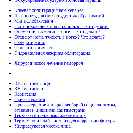
Фокусированная ударно-волновая терапия
Клеевая облитерация вен VenaSeal
Лазерное удаление сосудистых образований
Минифлебэктомия
Нога покраснела и воспалилась — что делать?
Онемение и жжение в ноге — что делать?
Отекают ноги, тяжесть в ногах? Что делать?
Склеротерапия
Склеротерапия вен
Эндовазальная лазерная облитерация
Хирургическое лечение геморроя
RF лифтинг лица
RF лифтинг тела
Кавитация
Прессотерапия
Прессотерапия: аппаратная борьба с целлюлитом,
отеками и лишними сантиметрами
Термомагнитное омоложение лица
Термомагнитный липолиз для коррекции фигуры
Ультразвуковая чистка лица