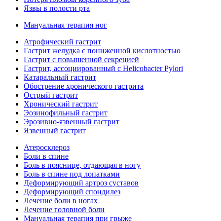
Язвы в полости рта
Мануальная терапия ног
Атрофический гастрит
Гастрит желудка с пониженной кислотностью
Гастрит с повышенной секрецией
Гастрит, ассоциированный с Helicobacter Pylori
Катаральный гастрит
Обострение хронического гастрита
Острый гастрит
Хронический гастрит
Эозинофильный гастрит
Эрозивно-язвенный гастрит
Язвенный гастрит
Атеросклероз
Боли в спине
Боль в пояснице, отдающая в ногу
Боль в спине под лопатками
Деформирующий артроз суставов
Деформирующий спондилез
Лечение боли в ногах
Лечение головной боли
Мануальная терапия при грыже