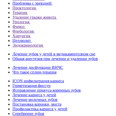
Проблемы с эрекцией
Проктология
Терапия
Удаление грыжи живота
Урология
Фимоз
Флебология
Хирургия
Целлюлит
Эндокринология
Лечение зубов у детей в медикаментозном сне
Общая анестезия при лечении и удалении зубов
Лечение дисфункции ВНЧС
Что такое сплин-терапия
ICON инфильтрация кариеса
Герметизация фиссур
Исправление прикуса коренных зубов
Лечение кариеса у детей
Лечение молочных зубов
Постановка коронки, моста
Профилактика кариеса у детей
Серебрение зубов