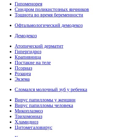
Гипоменорея
Синдром поликистозных яичников
Тошнота во время беременности
Офтальмологический демодекоз
Демодекоз
Атопический дерматит
Гипергидроз
Крапивница
Постакне на теле
Псориаз
Розацеа
Экзема
Сломался молочный зуб у ребенка
Вирус папилломы у женщин
Вирус папилломы человека
Микоплазмоз
Трихомониаз
Хламидиоз
Цитомегаловирус