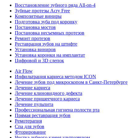
Восстановление зубного ряда All‑on‑4
Зубные протезы Acry Free
Композитные виниры
Подготовка зуба под коронку
Постановка мостов
Постановка несъемных протезов
Ремонт протезов
Реставрация зубов на штифте
Установка виниров
Установка коронки на имплантат
Цифровой и 3D слепок
Air Flow
Инфильтрация кариеса методом ICON
Лечение зубов под микроскопом в Санкт-Петербурге
Лечение кариеса
Лечение клиновидного дефекта
Лечение пришеечного кариеса
Лечение пульпита
Профессиональная гигиена полости рта
Прямая реставрация зубов
Ремотерапия
Спа для зубов
Фторирование
Чистка зубного камня ультразвуком