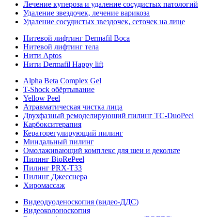
Лечение купероза и удаление сосудистых патологий
Удаление звездочек, лечение варикоза
Удаление сосудистых звездочек, сеточек на лице
Нитевой лифтинг Dermafil Boca
Нитевой лифтинг тела
Нити Aptos
Нити Dermafil Happy lift
Alpha Beta Complex Gel
T-Shock обёртывание
Yellow Peel
Атравматическая чистка лица
Двухфазный ремоделирующий пилинг TC-DuoPeel
Карбокситерапия
Кераторегулирующий пилинг
Миндальный пилинг
Омолаживающий комплекс для шеи и декольте
Пилинг BioRePeel
Пилинг PRX-T33
Пилинг Джесснера
Хиромассаж
Видеодуоденоскопия (видео-ДДС)
Видеоколоноскопия