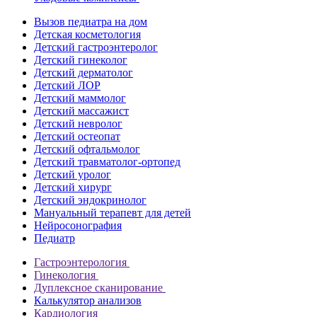
Вызов педиатра на дом
Детская косметология
Детский гастроэнтеролог
Детский гинеколог
Детский дерматолог
Детский ЛОР
Детский маммолог
Детский массажист
Детский невролог
Детский остеопат
Детский офтальмолог
Детский травматолог-ортопед
Детский уролог
Детский хирург
Детский эндокринолог
Мануальный терапевт для детей
Нейросонография
Педиатр
Гастроэнтерология
Гинекология
Дуплексное сканирование
Калькулятор анализов
Кардиология