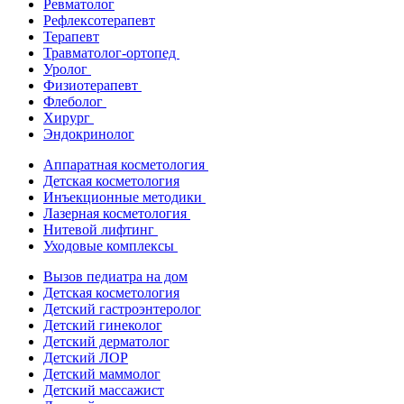
Ревматолог
Рефлексотерапевт
Терапевт
Травматолог-ортопед
Уролог
Физиотерапевт
Флеболог
Хирург
Эндокринолог
Аппаратная косметология
Детская косметология
Инъекционные методики
Лазерная косметология
Нитевой лифтинг
Уходовые комплексы
Вызов педиатра на дом
Детская косметология
Детский гастроэнтеролог
Детский гинеколог
Детский дерматолог
Детский ЛОР
Детский маммолог
Детский массажист