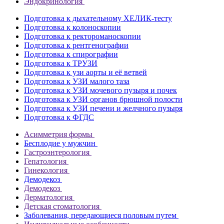
Эндокринология
Подготовка к дыхательному ХЕЛИК-тесту
Подготовка к колоноскопии
Подготовка к ректороманоскопии
Подготовка к рентгенографии
Подготовка к спирографии
Подготовка к ТРУЗИ
Подготовка к узи аорты и её ветвей
Подготовка к УЗИ малого таза
Подготовка к УЗИ мочевого пузыря и почек
Подготовка к УЗИ органов брюшной полости
Подготовка к УЗИ печени и желчного пузыря
Подготовка к ФГДС
Асимметрия формы
Бесплодие у мужчин
Гастроэнтерология
Гепатология
Гинекология
Демодекоз
Демодекоз
Дерматология
Детская стоматология
Заболевания, передающиеся половым путем