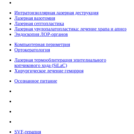
Интратонзиллярная лазерная деструкция
Лазерная вазотомия
Лазерная септопластика
Лазерная увулопалатопластика: лечение храпа и апноэ
Эндоскопия ЛОР-органов
Компьютерная периметрия
Ортокератология
Лазерная термооблитерация эпителиального
копчикового хода (SiLaC)
Хирургическое лечение геморроя
Осознанное питание
SVF-терапия