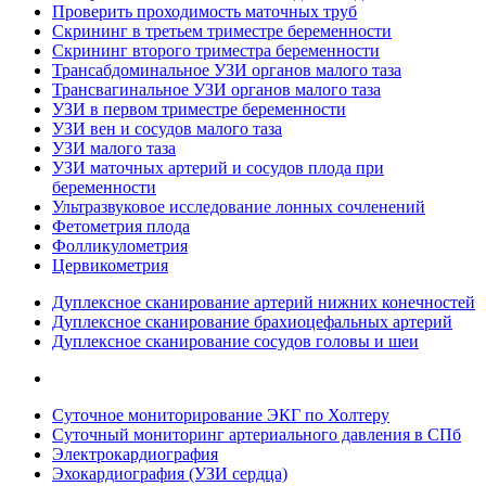
Проверить проходимость маточных труб
Скрининг в третьем триместре беременности
Скрининг второго триместра беременности
Трансабдоминальное УЗИ органов малого таза
Трансвагинальное УЗИ органов малого таза
УЗИ в первом триместре беременности
УЗИ вен и сосудов малого таза
УЗИ малого таза
УЗИ маточных артерий и сосудов плода при
беременности
Ультразвуковое исследование лонных сочленений
Фетометрия плода
Фолликулометрия
Цервикометрия
Дуплексное сканирование артерий нижних конечностей
Дуплексное сканирование брахиоцефальных артерий
Дуплексное сканирование сосудов головы и шеи
Суточное мониторирование ЭКГ по Холтеру
Суточный мониторинг артериального давления в СПб
Электрокардиография
Эхокардиография (УЗИ сердца)