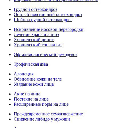
Грудной остеохондроз
Острый поясничный остеохондроз
Шейно-грудной остеохондроз
Искривление носовой перегородки
Лечение храпа и апноэ
Хронический ринит
Хронический тонзиллит
Офтальмологический демодекоз
Трофическая язва
Алопеция
Обвисание кожи на теле
Увядание кожи лица
Акне на лице
Постакне на лице
Расширенные поры на лице
Преждевременное семяизвержение
Снижение либидо у мужчин