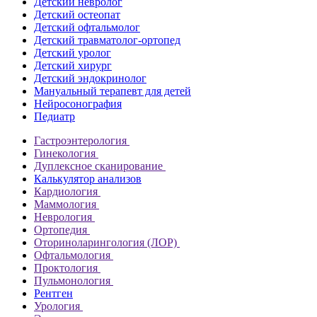
Детский невролог
Детский остеопат
Детский офтальмолог
Детский травматолог-ортопед
Детский уролог
Детский хирург
Детский эндокринолог
Мануальный терапевт для детей
Нейросонография
Педиатр
Гастроэнтерология
Гинекология
Дуплексное сканирование
Калькулятор анализов
Кардиология
Маммология
Неврология
Ортопедия
Оториноларингология (ЛОР)
Офтальмология
Проктология
Пульмонология
Рентген
Урология