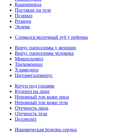
Крапивница
Постакне на теле
Псориаз
Розацеа
Экзема
Сломался молочный зуб у ребенка
Вирус папилломы у женщин
Вирус папилломы человека
Микоплазмоз
Трихомониаз
Хламидиоз
Цитомегаловирус
Круги под глазами
Купероз на лице
Неровный тон кожи лица
Неровный тон кожи тела
Отечность лица
Отечность тела
Целлюлит
Ишемическая болезнь сердца