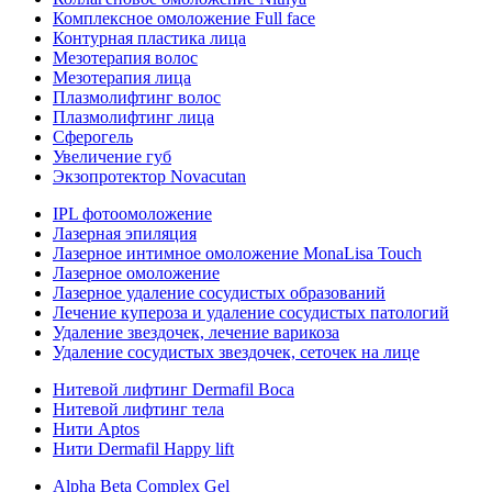
Комплексное омоложение Full face
Контурная пластика лица
Мезотерапия волос
Мезотерапия лица
Плазмолифтинг волос
Плазмолифтинг лица
Сферогель
Увеличение губ
Экзопротектор Novacutan
IPL фотоомоложение
Лазерная эпиляция
Лазерное интимное омоложение MonaLisa Touch
Лазерное омоложение
Лазерное удаление сосудистых образований
Лечение купероза и удаление сосудистых патологий
Удаление звездочек, лечение варикоза
Удаление сосудистых звездочек, сеточек на лице
Нитевой лифтинг Dermafil Boca
Нитевой лифтинг тела
Нити Aptos
Нити Dermafil Happy lift
Alpha Beta Complex Gel