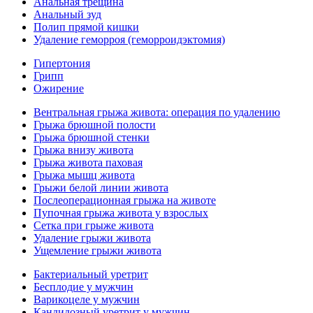
Анальная трещина
Анальный зуд
Полип прямой кишки
Удаление геморроя (геморроидэктомия)
Гипертония
Грипп
Ожирение
Вентральная грыжа живота: операция по удалению
Грыжа брюшной полости
Грыжа брюшной стенки
Грыжа внизу живота
Грыжа живота паховая
Грыжа мышц живота
Грыжи белой линии живота
Послеоперационная грыжа на животе
Пупочная грыжа живота у взрослых
Сетка при грыже живота
Удаление грыжи живота
Ущемление грыжи живота
Бактериальный уретрит
Бесплодие у мужчин
Варикоцеле у мужчин
Кандидозный уретрит у мужчин