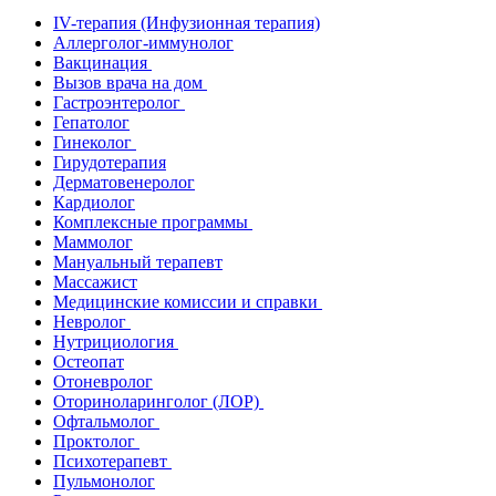
IV-терапия (Инфузионная терапия)
Аллерголог-иммунолог
Вакцинация
Вызов врача на дом
Гастроэнтеролог
Гепатолог
Гинеколог
Гирудотерапия
Дерматовенеролог
Кардиолог
Комплексные программы
Маммолог
Мануальный терапевт
Массажист
Медицинские комиссии и справки
Невролог
Нутрициология
Остеопат
Отоневролог
Оториноларинголог (ЛОР)
Офтальмолог
Проктолог
Психотерапевт
Пульмонолог