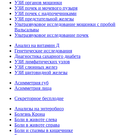
УЗИ органов мошонки
УЗИ почек и мочевого пузыря
УЗИ почек с надпочечниками
УЗИ предстательной железы
Ультразвуковое исследование мошонки с пробой
Вальсальвы
Ультразвуковое исследование почек
Анализ на витамин Д
Генетические исследования
Диагностика сахарного диабета
УЗИ лимфатических узлов
УЗИ слюнных желез
УЗИ щитовидной железы
Асимметрия губ
Асимметрия лица
Секреторное бесплодие
Анализы на энтеробиоз
Болезнь Крона
Боли в животе слева
Боли в животе справа
Боли и спазмы в кишечнике