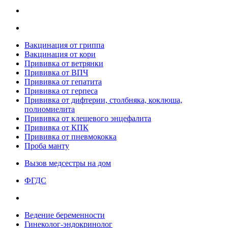
Вакцинация от гриппа
Вакцинация от кори
Прививка от ветрянки
Прививка от ВПЧ
Прививка от гепатита
Прививка от герпеса
Прививка от дифтерии, столбняка, коклюша,
полиомиелита
Прививка от клещевого энцефалита
Прививка от КПК
Прививка от пневмококка
Проба манту
Вызов медсестры на дом
ФГДС
Ведение беременности
Гинеколог-эндокринолог