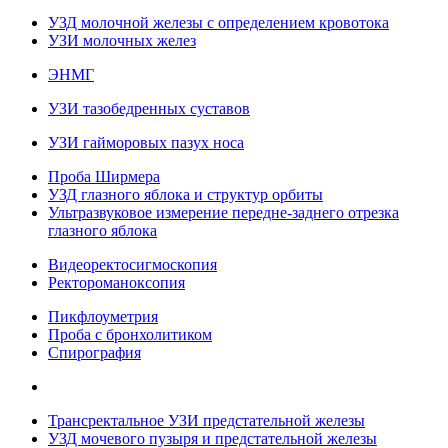
УЗД молочной железы с определением кровотока
УЗИ молочных желез
ЭНМГ
УЗИ тазобедренных суставов
УЗИ гайморовых пазух носа
Проба Ширмера
УЗД глазного яблока и структур орбиты
Ультразвуковое измерение передне-заднего отрезка
глазного яблока
Видеоректосигмоскопия
Ректороманоксопия
Пикфлоуметрия
Проба с бронхолитиком
Спирография
Трансректальное УЗИ предстательной железы
УЗД мочевого пузыря и предстательной железы