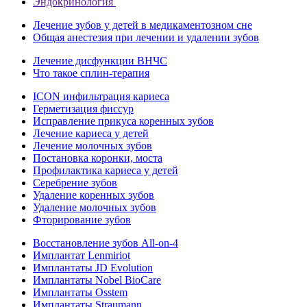
Эндокринология
Лечение зубов у детей в медикаментозном сне
Общая анестезия при лечении и удалении зубов
Лечение дисфункции ВНЧС
Что такое сплин-терапия
ICON инфильтрация кариеса
Герметизация фиссур
Исправление прикуса коренных зубов
Лечение кариеса у детей
Лечение молочных зубов
Постановка коронки, моста
Профилактика кариеса у детей
Серебрение зубов
Удаление коренных зубов
Удаление молочных зубов
Фторирование зубов
Восстановление зубов All‑on‑4
Имплантат Lenmiriot
Имплантаты JD Evolution
Имплантаты Nobel BioСare
Имплантаты Osstem
Имплантаты Straumann