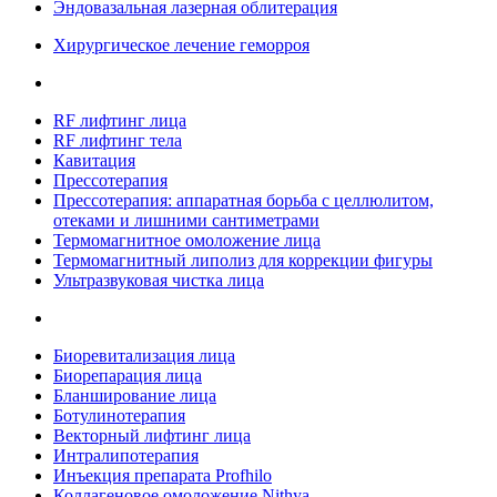
Эндовазальная лазерная облитерация
Хирургическое лечение геморроя
RF лифтинг лица
RF лифтинг тела
Кавитация
Прессотерапия
Прессотерапия: аппаратная борьба с целлюлитом,
отеками и лишними сантиметрами
Термомагнитное омоложение лица
Термомагнитный липолиз для коррекции фигуры
Ультразвуковая чистка лица
Биоревитализация лица
Биорепарация лица
Бланширование лица
Ботулинотерапия
Векторный лифтинг лица
Интралипотерапия
Инъекция препарата Profhilo
Коллагеновое омоложение Nithya