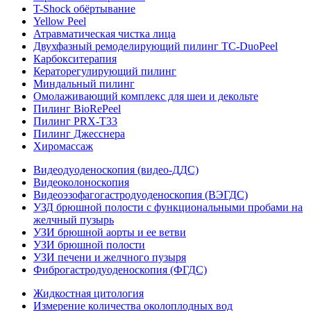
T-Shock обёртывание
Yellow Peel
Атравматическая чистка лица
Двухфазный ремоделирующий пилинг TC-DuoPeel
Карбокситерапия
Кераторегулирующий пилинг
Миндальный пилинг
Омолаживающий комплекс для шеи и декольте
Пилинг BioRePeel
Пилинг PRX-T33
Пилинг Джесснера
Хиромассаж
Видеодуоденоскопия (видео-ДДС)
Видеоколоноскопия
Видеоэзофагогастродуоденоскопия (ВЭГДС)
УЗД брюшной полости с функциональными пробами на
желчный пузырь
УЗИ брюшной аорты и ее ветви
УЗИ брюшной полости
УЗИ печени и желчного пузыря
Фиброгастродуоденоскопия (ФГДС)
Жидкостная цитология
Измерение количества околоплодных вод