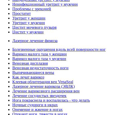
Неинфекционный уретрит у мужчин
Проблемы с эрекцией
Простатит
Уретрит у женщин
Уретрит у мужчин
Цистит мочевого пузыря
Цистит у мужчин
Лазерное лечение фимоза
Болезненные ощущения вдоль всей поверхности ног
Варикоз малого таза у женщин
Варикоз малого таза у мужчин
Венозная дисплазия
Венозная недостаточность ноги
Выпячивающиеся вены
Как лечат варикоз
Клеевая облитерация вен VenaSeal
Лазерное лечение варикоза (ЭВЛК)
Лечение варикозного расширения вен
Лечение сосудистых звездочек
Нога покраснела и воспалилась - что делать
Ночные судороги в икрах
Онемение и жжение в ногах
Отекают ноги, тяжести в ногах