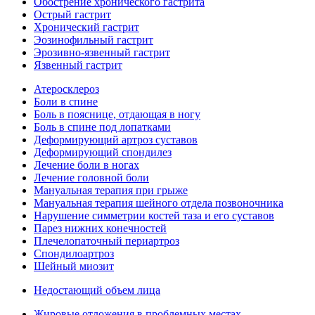
Обострение хронического гастрита
Острый гастрит
Хронический гастрит
Эозинофильный гастрит
Эрозивно-язвенный гастрит
Язвенный гастрит
Атеросклероз
Боли в спине
Боль в пояснице, отдающая в ногу
Боль в спине под лопатками
Деформирующий артроз суставов
Деформирующий спондилез
Лечение боли в ногах
Лечение головной боли
Мануальная терапия при грыже
Мануальная терапия шейного отдела позвоночника
Нарушение симметрии костей таза и его суставов
Парез нижних конечностей
Плечелопаточный периартроз
Спондилоартроз
Шейный миозит
Недостающий объем лица
Жировые отложения в проблемных местах