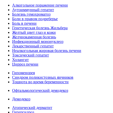
Алкогольное поражение печени
Аутоиммунный гепатит
Болезнь гемохроматоз
Боли в правом подреберье
Боль в печени
Генетическая болезнь Жильбера
Желтый цвет глаз и кожи
Желчнокаменная болезнь
Инфекционный мононуклеоз
Лекарственный гепатит
Неалкогольная жировая болезнь печени
Токсический гепатит
Холангит
Цирроз печени
Гипоменорея
Синдром поликистозных яичников
Тошнота во время беременности
Офтальмологический демодекоз
Демодекоз
Атопический дерматит
Гипергидроз