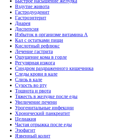
Быстрое насыщение желудка
Вздутие живота
Гастродуоденит
Гастроэнтерит
Диарея
Диспепсия
Избыток в организме витамина А
Кал с остатками пищи
Кислотный рефлюкс
Лечение гастрита
Ощущение кома в горле
Регулярная изжога
Синдром раздраженного кишечника
Следы крови в кале
Слизь в кале
Сухость во рту
Тошнота и рвота
Тяжесть в желудке после еды
Увеличение печени
Урогенитальные инфекции
Хронический панкреатит
Целиакия
Частая отрыжка после еды
Эзофагит
Язвенный колит