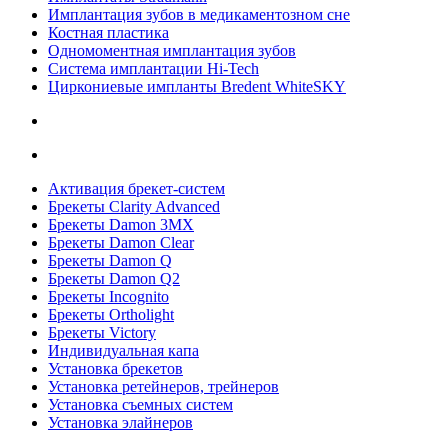
Имплантация зубов в медикаментозном сне
Костная пластика
Одномоментная имплантация зубов
Система имплантации Hi-Tech
Циркониевые импланты Bredent WhiteSKY
Активация брекет-систем
Брекеты Clarity Advanced
Брекеты Damon 3MX
Брекеты Damon Clear
Брекеты Damon Q
Брекеты Damon Q2
Брекеты Incognito
Брекеты Ortholight
Брекеты Victory
Индивидуальная капа
Установка брекетов
Установка ретейнеров, трейнеров
Установка съемных систем
Установка элайнеров