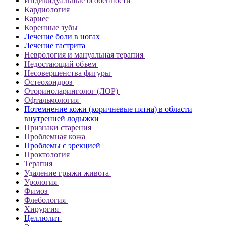
Индивидуальные особенности
Кардиология
Кариес
Коренные зубы
Лечение боли в ногах
Лечение гастрита
Неврология и мануальная терапия
Недостающий объем
Несовершенства фигуры
Остеохондроз
Оториноларинголог (ЛОР)
Офтальмология
Потемнение кожи (коричневые пятна) в области
внутренней лодыжки
Признаки старения
Проблемная кожа
Проблемы с эрекцией
Проктология
Терапия
Удаление грыжи живота
Урология
Фимоз
Флебология
Хирургия
Целлюлит