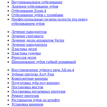
Внутриканальное отбеливание
Лазерное отбеливание зубов
Отбеливание Zoom 4
Отбеливание зубов с пломбами
Профессиональная гигиена полости рта перед
отбеливанием зубов
Лечение пародонтоза
Лечение гингивита
Лечение десен аппаратом Vector
Лечение пародонтита
Пластика десен
Пластика уздечки
Рецессия десен
Шинирование зубов гибкой керамикой
Восстановление зубного ряда All‑on‑4
Зубные протезы Acry Free
Композитные виниры
Подготовка зуба под коронку
Постановка мостов
Постановка несъемных протезов
Ремонт протезов
Реставрация зубов на штифте
Установка виниров