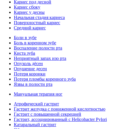
Кариес под десной
Кариес сбоку
Кариес у десны
Начальная стадия кариеса
Поверхностный кариес
Средний кариес
Боли в зубе
Боль в коренном зубе
Воспаление полости рта
Киста зуба
Неприятный запах изо рта
Опухоль дёсен
Опущение десен
Потеря коронки
Потеря пломбы коренного зуба
Язвы в полости рта
Мануальная терапия ног
Атрофический гастрит
Гастрит желудка с пониженной кислотностью
Гастрит с повышенной секрецией
Гастрит, ассоциированный с Helicobacter Pylori
Катаральный гастрит