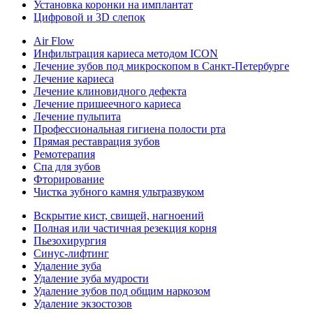
Установка коронки на имплантат
Цифровой и 3D слепок
Air Flow
Инфильтрация кариеса методом ICON
Лечение зубов под микроскопом в Санкт-Петербурге
Лечение кариеса
Лечение клиновидного дефекта
Лечение пришеечного кариеса
Лечение пульпита
Профессиональная гигиена полости рта
Прямая реставрация зубов
Ремотерапия
Спа для зубов
Фторирование
Чистка зубного камня ультразвуком
Вскрытие кист, свищей, нагноений
Полная или частичная резекция корня
Пьезохирургия
Синус-лифтинг
Удаление зуба
Удаление зуба мудрости
Удаление зубов под общим наркозом
Удаление экзостозов