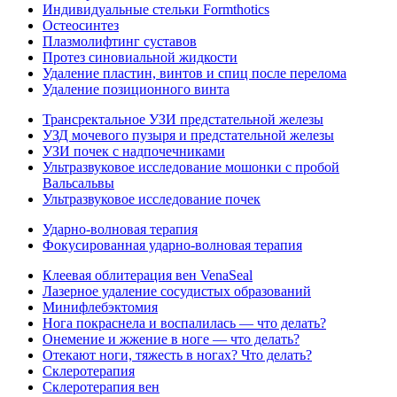
Индивидуальные стельки Formthotics
Остеосинтез
Плазмолифтинг суставов
Протез синовиальной жидкости
Удаление пластин, винтов и спиц после перелома
Удаление позиционного винта
Трансректальное УЗИ предстательной железы
УЗД мочевого пузыря и предстательной железы
УЗИ почек с надпочечниками
Ультразвуковое исследование мошонки с пробой
Вальсальвы
Ультразвуковое исследование почек
Ударно-волновая терапия
Фокусированная ударно-волновая терапия
Клеевая облитерация вен VenaSeal
Лазерное удаление сосудистых образований
Минифлебэктомия
Нога покраснела и воспалилась — что делать?
Онемение и жжение в ноге — что делать?
Отекают ноги, тяжесть в ногах? Что делать?
Склеротерапия
Склеротерапия вен