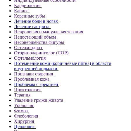
Индивидуальные особенности
Кардиология
Кариес
Коренные зубы
Лечение боли в ногах
Лечение гастрита
Неврология и мануальная терапия
Недостающий объем
Несовершенства фигуры
Остеохондроз
Оториноларинголог (ЛОР)
Офтальмология
Потемнение кожи (коричневые пятна) в области
внутренней лодыжки
Признаки старения
Проблемная кожа
Проблемы с эрекцией
Проктология
Терапия
Удаление грыжи живота
Урология
Фимоз
Флебология
Хирургия
Целлюлит