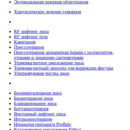
Эндовазальная лазерная облитерация
Хирургическое лечение геморроя
RF лифтинг лица
RF лифтинг тела
Кавитация
Прессотерапия
Прессотерапия: аппаратная борьба с целлюлитом,
отеками и лишними сантиметрами
Термомагнитное омоложение лица
Термомагнитный липолиз для коррекции фигуры
Ультразвуковая чистка лица
Биоревитализация лица
Биорепарация лица
Бланширование лица
Ботулинотерапия
Векторный лифтинг лица
Интралипотерапия
Инъекция препарата Profhilo
Коллагеновое омоложение Nithya