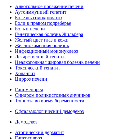
Алкогольное поражение печени
Аутоиммунный гепатит
Болезнь гемохроматоз
Боли в правом подреберье
Боль в печени
Генетическая болезнь Жильбера
Желтый цвет глаз и кожи
Желчнокаменная болезнь
Инфекционный мононуклеоз
Лекарственный гепатит
Неалкогольная жировая болезнь печени
Токсический гепатит
Холангит
Цирроз печени
Гипоменорея
Синдром поликистозных яичников
Тошнота во время беременности
Офтальмологический демодекоз
Демодекоз
Атопический дерматит
Гипергидроз