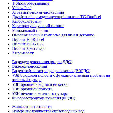
T-Shock обёртывание
Yellow Peel
Атравматическая чистка лица
Двухфазный ремоделирующий пилинг TC-DuoPeel
Карбокситерапия
Кераторегулирующий пилинг
Миндальный пилинг
Омолаживающий комплекс для шеи и декольте
Пилинг BioRePeel
Пилинг PRX-T33
Пилинг Джесснера
Хиромассаж
Видеодуоденоскопия (видео-ДДС)
Видеоколоноскопия
Видеоэзофагогастродуоденоскопия (ВЭГДС)
УЗД брюшной полости с функциональными пробами на
желчный пузырь
УЗИ брюшной аорты и ее ветви
УЗИ брюшной полости
УЗИ печени и желчного пузыря
Фиброгастродуоденоскопия (ФГДС)
Жидкостная цитология
Измерение количества околоплодных вод