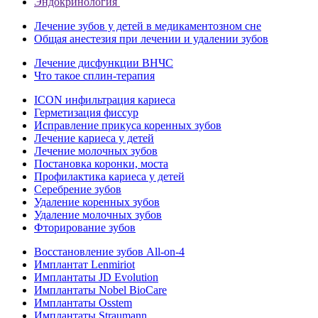
Эндокринология
Лечение зубов у детей в медикаментозном сне
Общая анестезия при лечении и удалении зубов
Лечение дисфункции ВНЧС
Что такое сплин-терапия
ICON инфильтрация кариеса
Герметизация фиссур
Исправление прикуса коренных зубов
Лечение кариеса у детей
Лечение молочных зубов
Постановка коронки, моста
Профилактика кариеса у детей
Серебрение зубов
Удаление коренных зубов
Удаление молочных зубов
Фторирование зубов
Восстановление зубов All‑on‑4
Имплантат Lenmiriot
Имплантаты JD Evolution
Имплантаты Nobel BioСare
Имплантаты Osstem
Имплантаты Straumann