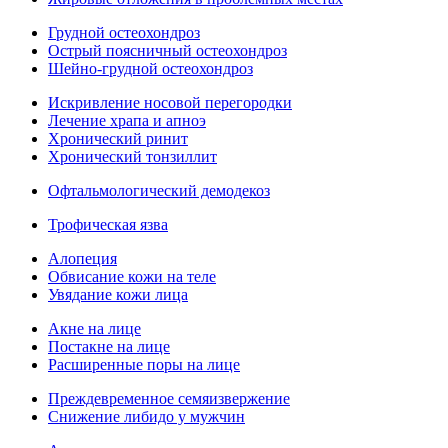
Грудной остеохондроз
Острый поясничный остеохондроз
Шейно-грудной остеохондроз
Искривление носовой перегородки
Лечение храпа и апноэ
Хронический ринит
Хронический тонзиллит
Офтальмологический демодекоз
Трофическая язва
Алопеция
Обвисание кожи на теле
Увядание кожи лица
Акне на лице
Постакне на лице
Расширенные поры на лице
Преждевременное семяизвержение
Снижение либидо у мужчин