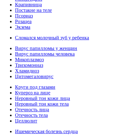
Крапивница
Постакне на теле
Псориаз
Розацеа
Экзема
Сломался молочный зуб у ребенка
Вирус папилломы у женщин
Вирус папилломы человека
Микоплазмоз
Трихомониаз
Хламидиоз
Цитомегаловирус
Круги под глазами
Купероз на лице
Неровный тон кожи лица
Неровный тон кожи тела
Отечность лица
Отечность тела
Целлюлит
Ишемическая болезнь сердца