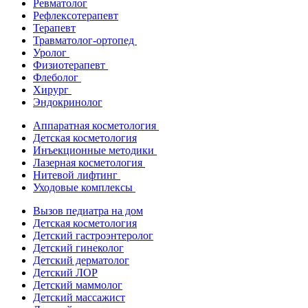
Ревматолог
Рефлексотерапевт
Терапевт
Травматолог-ортопед
Уролог
Физиотерапевт
Флеболог
Хирург
Эндокринолог
Аппаратная косметология
Детская косметология
Инъекционные методики
Лазерная косметология
Нитевой лифтинг
Уходовые комплексы
Вызов педиатра на дом
Детская косметология
Детский гастроэнтеролог
Детский гинеколог
Детский дерматолог
Детский ЛОР
Детский маммолог
Детский массажист