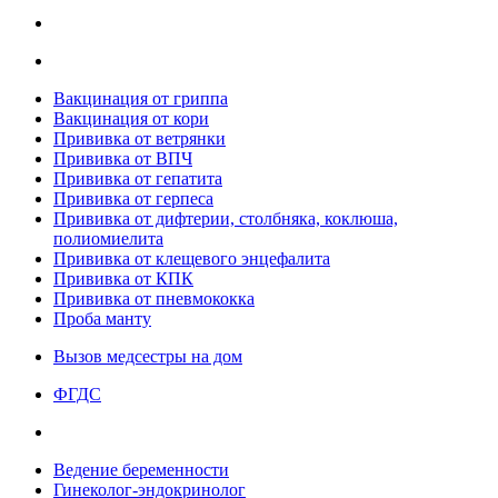
Вакцинация от гриппа
Вакцинация от кори
Прививка от ветрянки
Прививка от ВПЧ
Прививка от гепатита
Прививка от герпеса
Прививка от дифтерии, столбняка, коклюша,
полиомиелита
Прививка от клещевого энцефалита
Прививка от КПК
Прививка от пневмококка
Проба манту
Вызов медсестры на дом
ФГДС
Ведение беременности
Гинеколог-эндокринолог