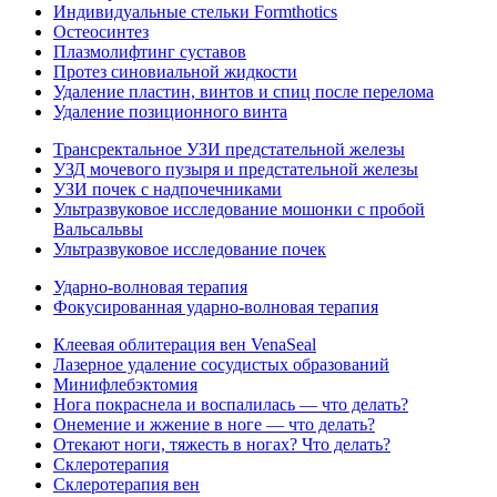
Индивидуальные стельки Formthotics
Остеосинтез
Плазмолифтинг суставов
Протез синовиальной жидкости
Удаление пластин, винтов и спиц после перелома
Удаление позиционного винта
Трансректальное УЗИ предстательной железы
УЗД мочевого пузыря и предстательной железы
УЗИ почек с надпочечниками
Ультразвуковое исследование мошонки с пробой
Вальсальвы
Ультразвуковое исследование почек
Ударно-волновая терапия
Фокусированная ударно-волновая терапия
Клеевая облитерация вен VenaSeal
Лазерное удаление сосудистых образований
Минифлебэктомия
Нога покраснела и воспалилась — что делать?
Онемение и жжение в ноге — что делать?
Отекают ноги, тяжесть в ногах? Что делать?
Склеротерапия
Склеротерапия вен