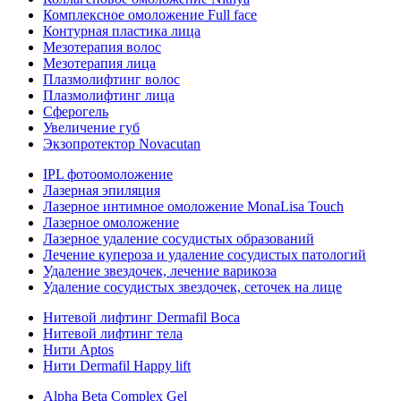
Комплексное омоложение Full face
Контурная пластика лица
Мезотерапия волос
Мезотерапия лица
Плазмолифтинг волос
Плазмолифтинг лица
Сферогель
Увеличение губ
Экзопротектор Novacutan
IPL фотоомоложение
Лазерная эпиляция
Лазерное интимное омоложение MonaLisa Touch
Лазерное омоложение
Лазерное удаление сосудистых образований
Лечение купероза и удаление сосудистых патологий
Удаление звездочек, лечение варикоза
Удаление сосудистых звездочек, сеточек на лице
Нитевой лифтинг Dermafil Boca
Нитевой лифтинг тела
Нити Aptos
Нити Dermafil Happy lift
Alpha Beta Complex Gel