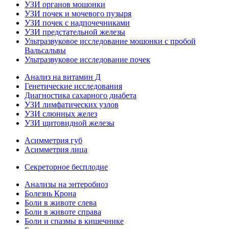
УЗИ органов мошонки
УЗИ почек и мочевого пузыря
УЗИ почек с надпочечниками
УЗИ предстательной железы
Ультразвуковое исследование мошонки с пробой
Вальсальвы
Ультразвуковое исследование почек
Анализ на витамин Д
Генетические исследования
Диагностика сахарного диабета
УЗИ лимфатических узлов
УЗИ слюнных желез
УЗИ щитовидной железы
Асимметрия губ
Асимметрия лица
Секреторное бесплодие
Анализы на энтеробиоз
Болезнь Крона
Боли в животе слева
Боли в животе справа
Боли и спазмы в кишечнике