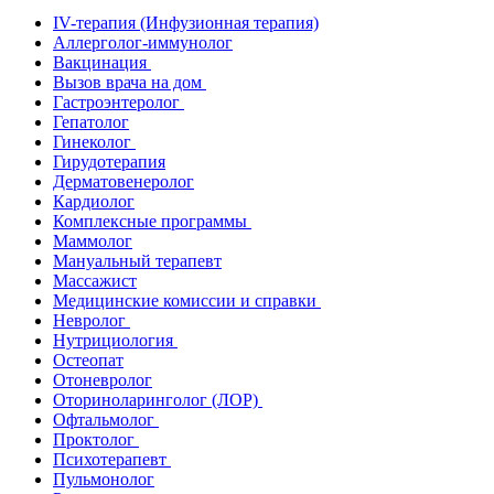
IV-терапия (Инфузионная терапия)
Аллерголог-иммунолог
Вакцинация
Вызов врача на дом
Гастроэнтеролог
Гепатолог
Гинеколог
Гирудотерапия
Дерматовенеролог
Кардиолог
Комплексные программы
Маммолог
Мануальный терапевт
Массажист
Медицинские комиссии и справки
Невролог
Нутрициология
Остеопат
Отоневролог
Оториноларинголог (ЛОР)
Офтальмолог
Проктолог
Психотерапевт
Пульмонолог