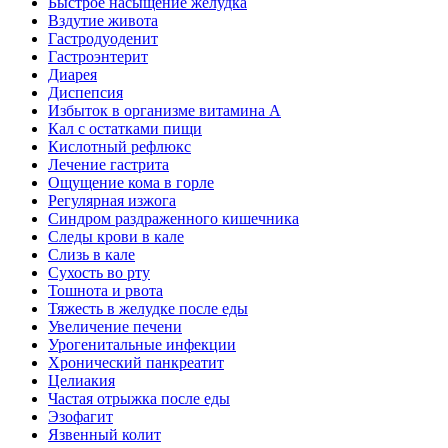
Быстрое насыщение желудка
Вздутие живота
Гастродуоденит
Гастроэнтерит
Диарея
Диспепсия
Избыток в организме витамина А
Кал с остатками пищи
Кислотный рефлюкс
Лечение гастрита
Ощущение кома в горле
Регулярная изжога
Синдром раздраженного кишечника
Следы крови в кале
Слизь в кале
Сухость во рту
Тошнота и рвота
Тяжесть в желудке после еды
Увеличение печени
Урогенитальные инфекции
Хронический панкреатит
Целиакия
Частая отрыжка после еды
Эзофагит
Язвенный колит