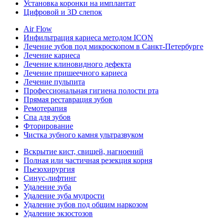
Установка коронки на имплантат
Цифровой и 3D слепок
Air Flow
Инфильтрация кариеса методом ICON
Лечение зубов под микроскопом в Санкт-Петербурге
Лечение кариеса
Лечение клиновидного дефекта
Лечение пришеечного кариеса
Лечение пульпита
Профессиональная гигиена полости рта
Прямая реставрация зубов
Ремотерапия
Спа для зубов
Фторирование
Чистка зубного камня ультразвуком
Вскрытие кист, свищей, нагноений
Полная или частичная резекция корня
Пьезохирургия
Синус-лифтинг
Удаление зуба
Удаление зуба мудрости
Удаление зубов под общим наркозом
Удаление экзостозов