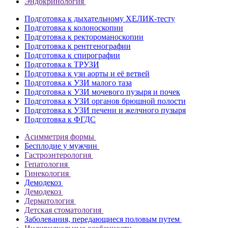
Эндокринология
Подготовка к дыхательному ХЕЛИК-тесту
Подготовка к колоноскопии
Подготовка к ректороманоскопии
Подготовка к рентгенографии
Подготовка к спирографии
Подготовка к ТРУЗИ
Подготовка к узи аорты и её ветвей
Подготовка к УЗИ малого таза
Подготовка к УЗИ мочевого пузыря и почек
Подготовка к УЗИ органов брюшной полости
Подготовка к УЗИ печени и желчного пузыря
Подготовка к ФГДС
Асимметрия формы
Бесплодие у мужчин
Гастроэнтерология
Гепатология
Гинекология
Демодекоз
Демодекоз
Дерматология
Детская стоматология
Заболевания, передающиеся половым путем