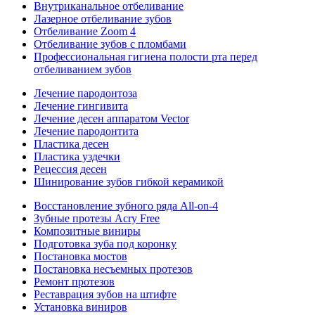
Внутриканальное отбеливание
Лазерное отбеливание зубов
Отбеливание Zoom 4
Отбеливание зубов с пломбами
Профессиональная гигиена полости рта перед
отбеливанием зубов
Лечение пародонтоза
Лечение гингивита
Лечение десен аппаратом Vector
Лечение пародонтита
Пластика десен
Пластика уздечки
Рецессия десен
Шинирование зубов гибкой керамикой
Восстановление зубного ряда All‑on‑4
Зубные протезы Acry Free
Композитные виниры
Подготовка зуба под коронку
Постановка мостов
Постановка несъемных протезов
Ремонт протезов
Реставрация зубов на штифте
Установка виниров