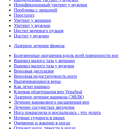
Неинфекционный уретрит у мужчин
Проблемы с эрекцией
Простатит
Уретрит у женщин
Уретрит у мужчин
Цистит мочевого пузыря
Цистит у мужчин
Лазерное лечение фимоза
Болезненные ощущения вдоль всей поверхности ног
Варикоз малого таза у женщин
Варикоз малого таза у мужчин
Венозная дисплазия
Венозная недостаточность ноги
Выпячивающиеся вены
Как лечат варикоз
Клеевая облитерация вен VenaSeal
Лазерное лечение варикоза (ЭВЛК)
Лечение варикозного расширения вен
Лечение сосудистых звездочек
Нога покраснела и воспалилась - что делать
Ночные судороги в икрах
Онемение и жжение в ногах
Отекают ноги, тяжести в ногах