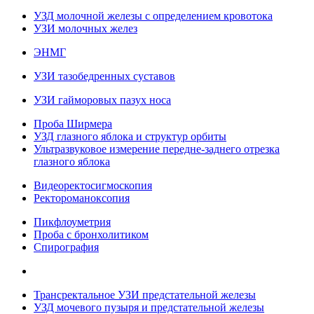
УЗД молочной железы с определением кровотока
УЗИ молочных желез
ЭНМГ
УЗИ тазобедренных суставов
УЗИ гайморовых пазух носа
Проба Ширмера
УЗД глазного яблока и структур орбиты
Ультразвуковое измерение передне-заднего отрезка
глазного яблока
Видеоректосигмоскопия
Ректороманоксопия
Пикфлоуметрия
Проба с бронхолитиком
Спирография
Трансректальное УЗИ предстательной железы
УЗД мочевого пузыря и предстательной железы