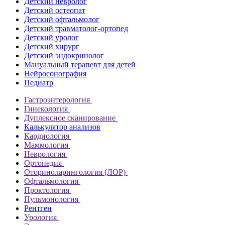
Детский невролог
Детский остеопат
Детский офтальмолог
Детский травматолог-ортопед
Детский уролог
Детский хирург
Детский эндокринолог
Мануальный терапевт для детей
Нейросонография
Педиатр
Гастроэнтерология
Гинекология
Дуплексное сканирование
Калькулятор анализов
Кардиология
Маммология
Неврология
Ортопедия
Оториноларингология (ЛОР)
Офтальмология
Проктология
Пульмонология
Рентген
Урология