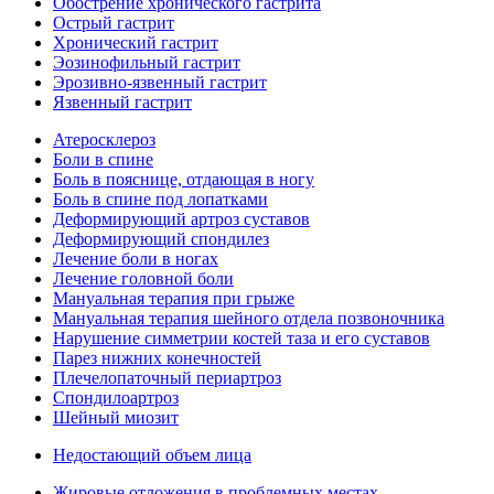
Обострение хронического гастрита
Острый гастрит
Хронический гастрит
Эозинофильный гастрит
Эрозивно-язвенный гастрит
Язвенный гастрит
Атеросклероз
Боли в спине
Боль в пояснице, отдающая в ногу
Боль в спине под лопатками
Деформирующий артроз суставов
Деформирующий спондилез
Лечение боли в ногах
Лечение головной боли
Мануальная терапия при грыже
Мануальная терапия шейного отдела позвоночника
Нарушение симметрии костей таза и его суставов
Парез нижних конечностей
Плечелопаточный периартроз
Спондилоартроз
Шейный миозит
Недостающий объем лица
Жировые отложения в проблемных местах