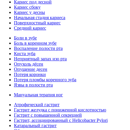
Кариес под десной
Кариес сбоку
Кариес у десны
Начальная стадия кариеса
Поверхностный кариес
Средний кариес
Боли в зубе
Боль в коренном зубе
Воспаление полости рта
Киста зуба
Неприятный запах изо рта
Опухоль дёсен
Опущение десен
Потеря коронки
Потеря пломбы коренного зуба
Язвы в полости рта
Мануальная терапия ног
Атрофический гастрит
Гастрит желудка с пониженной кислотностью
Гастрит с повышенной секрецией
Гастрит, ассоциированный с Helicobacter Pylori
Катаральный гастрит