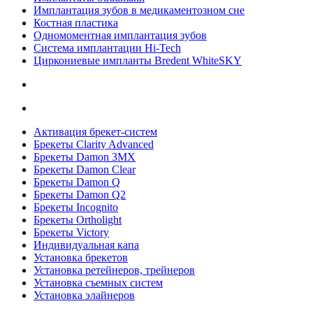
Имплантация зубов в медикаментозном сне
Костная пластика
Одномоментная имплантация зубов
Система имплантации Hi-Tech
Циркониевые импланты Bredent WhiteSKY
Активация брекет-систем
Брекеты Clarity Advanced
Брекеты Damon 3MX
Брекеты Damon Clear
Брекеты Damon Q
Брекеты Damon Q2
Брекеты Incognito
Брекеты Ortholight
Брекеты Victory
Индивидуальная капа
Установка брекетов
Установка ретейнеров, трейнеров
Установка съемных систем
Установка элайнеров