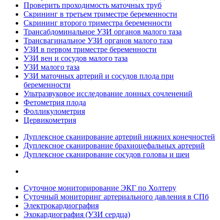
Проверить проходимость маточных труб
Скрининг в третьем триместре беременности
Скрининг второго триместра беременности
Трансабдоминальное УЗИ органов малого таза
Трансвагинальное УЗИ органов малого таза
УЗИ в первом триместре беременности
УЗИ вен и сосудов малого таза
УЗИ малого таза
УЗИ маточных артерий и сосудов плода при
беременности
Ультразвуковое исследование лонных сочленений
Фетометрия плода
Фолликулометрия
Цервикометрия
Дуплексное сканирование артерий нижних конечностей
Дуплексное сканирование брахиоцефальных артерий
Дуплексное сканирование сосудов головы и шеи
Суточное мониторирование ЭКГ по Холтеру
Суточный мониторинг артериального давления в СПб
Электрокардиография
Эхокардиография (УЗИ сердца)