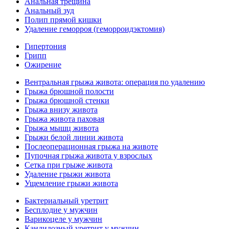
Анальная трещина
Анальный зуд
Полип прямой кишки
Удаление геморроя (геморроидэктомия)
Гипертония
Грипп
Ожирение
Вентральная грыжа живота: операция по удалению
Грыжа брюшной полости
Грыжа брюшной стенки
Грыжа внизу живота
Грыжа живота паховая
Грыжа мышц живота
Грыжи белой линии живота
Послеоперационная грыжа на животе
Пупочная грыжа живота у взрослых
Сетка при грыже живота
Удаление грыжи живота
Ущемление грыжи живота
Бактериальный уретрит
Бесплодие у мужчин
Варикоцеле у мужчин
Кандидозный уретрит у мужчин