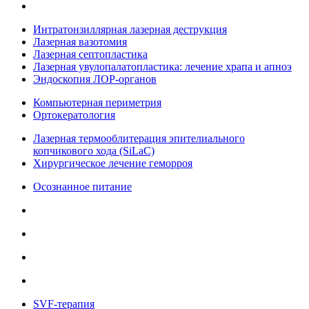
Интратонзиллярная лазерная деструкция
Лазерная вазотомия
Лазерная септопластика
Лазерная увулопалатопластика: лечение храпа и апноэ
Эндоскопия ЛОР-органов
Компьютерная периметрия
Ортокератология
Лазерная термооблитерация эпителиального
копчикового хода (SiLaC)
Хирургическое лечение геморроя
Осознанное питание
SVF-терапия