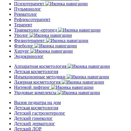
Психотерапевт
Пульмонолог
Ревматолог
Рефлексотерапевт
Терапевт
Травматолог-ортопед
Уролог
Физиотерапевт
Флеболог
Хирург
Эндокринолог
Аппаратная косметология
Детская косметология
Инъекционные методики
Лазерная косметология
Нитевой лифтинг
Уходовые комплексы
Вызов педиатра на дом
Детская косметология
Детский гастроэнтеролог
Детский гинеколог
Детский дерматолог
Детский ЛОР