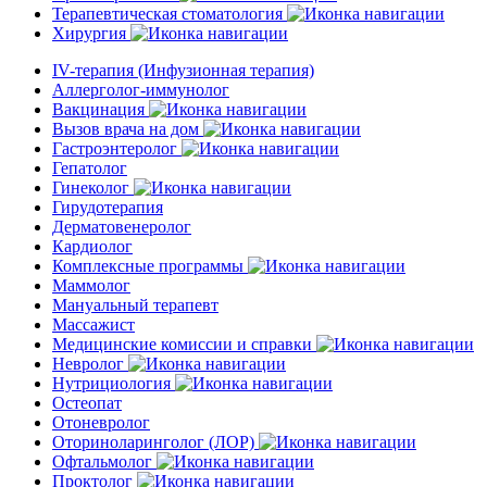
Терапевтическая стоматология
Хирургия
IV-терапия (Инфузионная терапия)
Аллерголог-иммунолог
Вакцинация
Вызов врача на дом
Гастроэнтеролог
Гепатолог
Гинеколог
Гирудотерапия
Дерматовенеролог
Кардиолог
Комплексные программы
Маммолог
Мануальный терапевт
Массажист
Медицинские комиссии и справки
Невролог
Нутрициология
Остеопат
Отоневролог
Оториноларинголог (ЛОР)
Офтальмолог
Проктолог