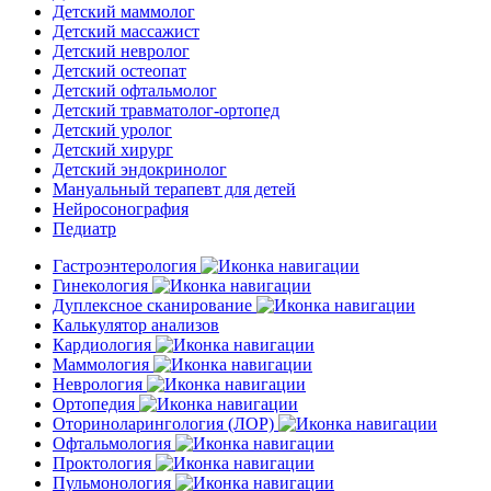
Детский маммолог
Детский массажист
Детский невролог
Детский остеопат
Детский офтальмолог
Детский травматолог-ортопед
Детский уролог
Детский хирург
Детский эндокринолог
Мануальный терапевт для детей
Нейросонография
Педиатр
Гастроэнтерология
Гинекология
Дуплексное сканирование
Калькулятор анализов
Кардиология
Маммология
Неврология
Ортопедия
Оториноларингология (ЛОР)
Офтальмология
Проктология
Пульмонология