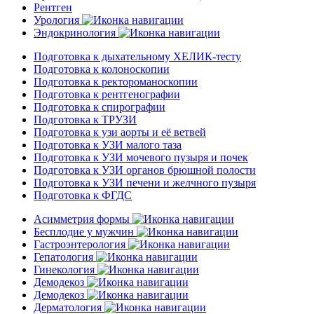
Рентген
Урология
Эндокринология
Подготовка к дыхательному ХЕЛИК-тесту
Подготовка к колоноскопии
Подготовка к ректороманоскопии
Подготовка к рентгенографии
Подготовка к спирографии
Подготовка к ТРУЗИ
Подготовка к узи аорты и её ветвей
Подготовка к УЗИ малого таза
Подготовка к УЗИ мочевого пузыря и почек
Подготовка к УЗИ органов брюшной полости
Подготовка к УЗИ печени и желчного пузыря
Подготовка к ФГДС
Асимметрия формы
Бесплодие у мужчин
Гастроэнтерология
Гепатология
Гинекология
Демодекоз
Демодекоз
Дерматология