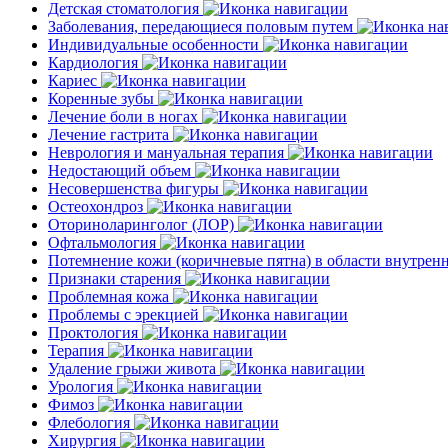
Детская стоматология
Заболевания, передающиеся половым путем
Индивидуальные особенности
Кардиология
Кариес
Коренные зубы
Лечение боли в ногах
Лечение гастрита
Неврология и мануальная терапия
Недостающий объем
Несовершенства фигуры
Остеохондроз
Оториноларинголог (ЛОР)
Офтальмология
Потемнение кожи (коричневые пятна) в области внутре
Признаки старения
Проблемная кожа
Проблемы с эрекцией
Проктология
Терапия
Удаление грыжи живота
Урология
Фимоз
Флебология
Хирургия