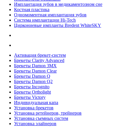
Имплантация зубов в медикаментозном сне
Костная пластика
Одномоментная имплантация зубов
Система имплантации Hi-Tech
Циркониевые импланты Bredent WhiteSKY
Активация брекет-систем
Брекеты Clarity Advanced
Брекеты Damon 3MX
Брекеты Damon Clear
Брекеты Damon Q
Брекеты Damon Q2
Брекеты Incognito
Брекеты Ortholight
Брекеты Victory
Индивидуальная капа
Установка брекетов
Установка ретейнеров, трейнеров
Установка съемных систем
Установка элайнеров