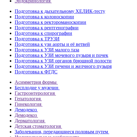
Эндокринология
Подготовка к дыхательному ХЕЛИК-тесту
Подготовка к колоноскопии
Подготовка к ректороманоскопии
Подготовка к рентгенографии
Подготовка к спирографии
Подготовка к ТРУЗИ
Подготовка к узи аорты и её ветвей
Подготовка к УЗИ малого таза
Подготовка к УЗИ мочевого пузыря и почек
Подготовка к УЗИ органов брюшной полости
Подготовка к УЗИ печени и желчного пузыря
Подготовка к ФГДС
Асимметрия формы
Бесплодие у мужчин
Гастроэнтерология
Гепатология
Гинекология
Демодекоз
Демодекоз
Дерматология
Детская стоматология
Заболевания, передающиеся половым путем