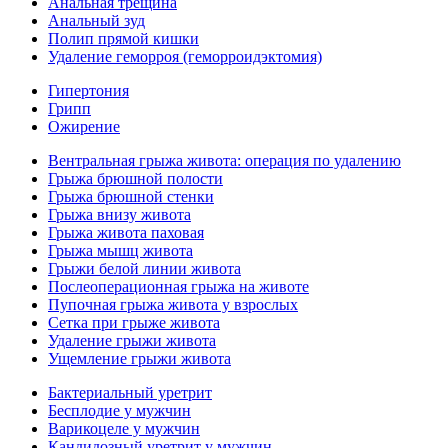
Анальная трещина
Анальный зуд
Полип прямой кишки
Удаление геморроя (геморроидэктомия)
Гипертония
Грипп
Ожирение
Вентральная грыжа живота: операция по удалению
Грыжа брюшной полости
Грыжа брюшной стенки
Грыжа внизу живота
Грыжа живота паховая
Грыжа мышц живота
Грыжи белой линии живота
Послеоперационная грыжа на животе
Пупочная грыжа живота у взрослых
Сетка при грыже живота
Удаление грыжи живота
Ущемление грыжи живота
Бактериальный уретрит
Бесплодие у мужчин
Варикоцеле у мужчин
Кандидозный уретрит у мужчин