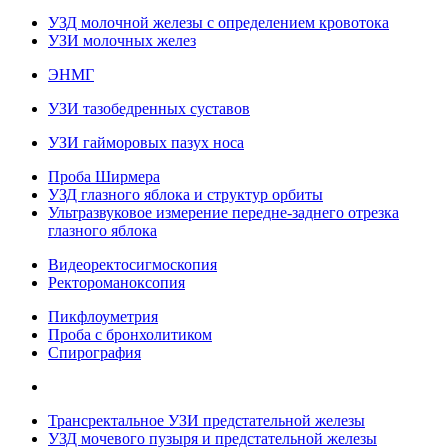
УЗД молочной железы с определением кровотока
УЗИ молочных желез
ЭНМГ
УЗИ тазобедренных суставов
УЗИ гайморовых пазух носа
Проба Ширмера
УЗД глазного яблока и структур орбиты
Ультразвуковое измерение передне-заднего отрезка
глазного яблока
Видеоректосигмоскопия
Ректороманоксопия
Пикфлоуметрия
Проба с бронхолитиком
Спирография
Трансректальное УЗИ предстательной железы
УЗД мочевого пузыря и предстательной железы