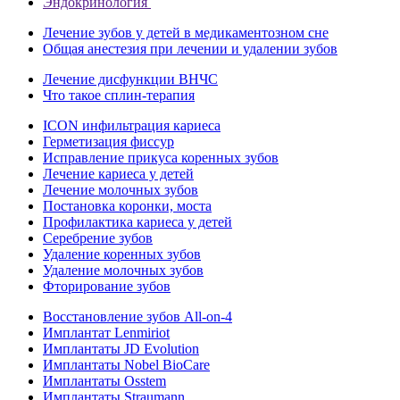
Эндокринология
Лечение зубов у детей в медикаментозном сне
Общая анестезия при лечении и удалении зубов
Лечение дисфункции ВНЧС
Что такое сплин-терапия
ICON инфильтрация кариеса
Герметизация фиссур
Исправление прикуса коренных зубов
Лечение кариеса у детей
Лечение молочных зубов
Постановка коронки, моста
Профилактика кариеса у детей
Серебрение зубов
Удаление коренных зубов
Удаление молочных зубов
Фторирование зубов
Восстановление зубов All‑on‑4
Имплантат Lenmiriot
Имплантаты JD Evolution
Имплантаты Nobel BioСare
Имплантаты Osstem
Имплантаты Straumann