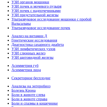
УЗИ органов мошонки
УЗИ почек и мочевого пузыря
УЗИ почек с надпочечниками
УЗИ предстательной железы
Ультразвуковое исследование мошонки с пробой
Вальсальвы
Ультразвуковое исследование почек
Анализ на витамин Д
Генетические исследования
Диагностика сахарного диабета
УЗИ лимфатических узлов
УЗИ слюнных желез
УЗИ щитовидной железы
Асимметрия губ
Асимметрия лица
Секреторное бесплодие
Анализы на энтеробиоз
Болезнь Крона
Боли в животе слева
Боли в животе справа
Боли и спазмы в кишечнике