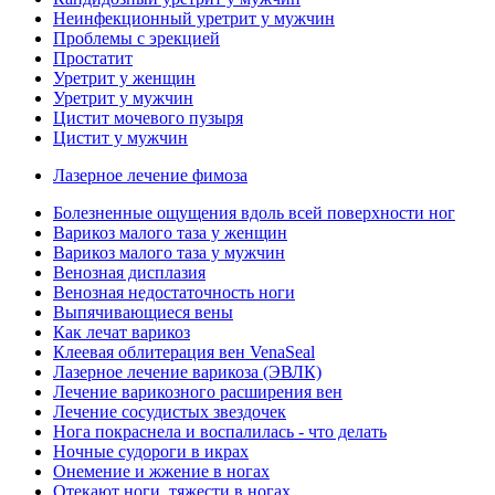
Неинфекционный уретрит у мужчин
Проблемы с эрекцией
Простатит
Уретрит у женщин
Уретрит у мужчин
Цистит мочевого пузыря
Цистит у мужчин
Лазерное лечение фимоза
Болезненные ощущения вдоль всей поверхности ног
Варикоз малого таза у женщин
Варикоз малого таза у мужчин
Венозная дисплазия
Венозная недостаточность ноги
Выпячивающиеся вены
Как лечат варикоз
Клеевая облитерация вен VenaSeal
Лазерное лечение варикоза (ЭВЛК)
Лечение варикозного расширения вен
Лечение сосудистых звездочек
Нога покраснела и воспалилась - что делать
Ночные судороги в икрах
Онемение и жжение в ногах
Отекают ноги, тяжести в ногах