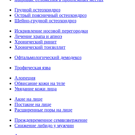
Грудной остеохондроз
Острый поясничный остеохондроз
Шейно-грудной остеохондроз
Искривление носовой перегородки
Лечение храпа и апноэ
Хронический ринит
Хронический тонзиллит
Офтальмологический демодекоз
Трофическая язва
Алопеция
Обвисание кожи на теле
Увядание кожи лица
Акне на лице
Постакне на лице
Расширенные поры на лице
Преждевременное семяизвержение
Снижение либидо у мужчин