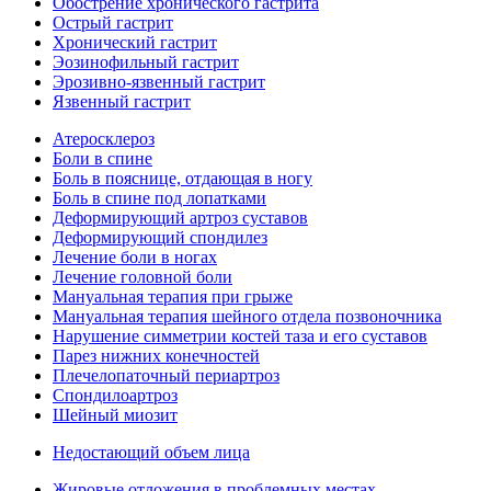
Обострение хронического гастрита
Острый гастрит
Хронический гастрит
Эозинофильный гастрит
Эрозивно-язвенный гастрит
Язвенный гастрит
Атеросклероз
Боли в спине
Боль в пояснице, отдающая в ногу
Боль в спине под лопатками
Деформирующий артроз суставов
Деформирующий спондилез
Лечение боли в ногах
Лечение головной боли
Мануальная терапия при грыже
Мануальная терапия шейного отдела позвоночника
Нарушение симметрии костей таза и его суставов
Парез нижних конечностей
Плечелопаточный периартроз
Спондилоартроз
Шейный миозит
Недостающий объем лица
Жировые отложения в проблемных местах