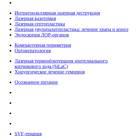
Интратонзиллярная лазерная деструкция
Лазерная вазотомия
Лазерная септопластика
Лазерная увулопалатопластика: лечение храпа и апноэ
Эндоскопия ЛОР-органов
Компьютерная периметрия
Ортокератология
Лазерная термооблитерация эпителиального
копчикового хода (SiLaC)
Хирургическое лечение геморроя
Осознанное питание
SVF-терапия