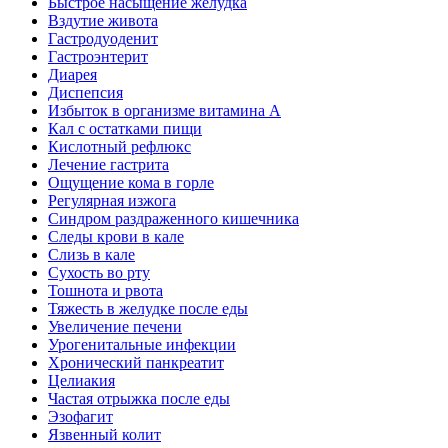
Быстрое насыщение желудка
Вздутие живота
Гастродуоденит
Гастроэнтерит
Диарея
Диспепсия
Избыток в организме витамина А
Кал с остатками пищи
Кислотный рефлюкс
Лечение гастрита
Ощущение кома в горле
Регулярная изжога
Синдром раздраженного кишечника
Следы крови в кале
Слизь в кале
Сухость во рту
Тошнота и рвота
Тяжесть в желудке после еды
Увеличение печени
Урогенитальные инфекции
Хронический панкреатит
Целиакия
Частая отрыжка после еды
Эзофагит
Язвенный колит