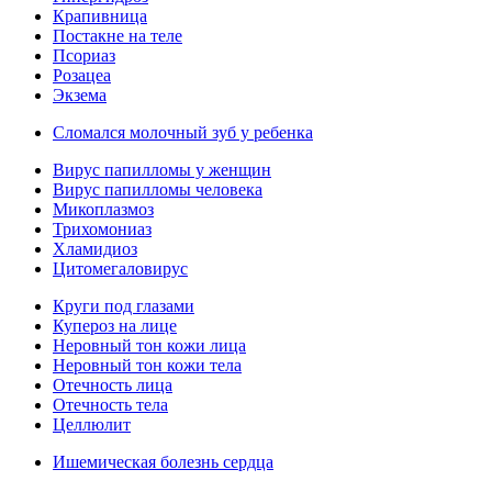
Крапивница
Постакне на теле
Псориаз
Розацеа
Экзема
Сломался молочный зуб у ребенка
Вирус папилломы у женщин
Вирус папилломы человека
Микоплазмоз
Трихомониаз
Хламидиоз
Цитомегаловирус
Круги под глазами
Купероз на лице
Неровный тон кожи лица
Неровный тон кожи тела
Отечность лица
Отечность тела
Целлюлит
Ишемическая болезнь сердца