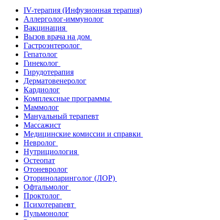
IV-терапия (Инфузионная терапия)
Аллерголог-иммунолог
Вакцинация
Вызов врача на дом
Гастроэнтеролог
Гепатолог
Гинеколог
Гирудотерапия
Дерматовенеролог
Кардиолог
Комплексные программы
Маммолог
Мануальный терапевт
Массажист
Медицинские комиссии и справки
Невролог
Нутрициология
Остеопат
Отоневролог
Оториноларинголог (ЛОР)
Офтальмолог
Проктолог
Психотерапевт
Пульмонолог