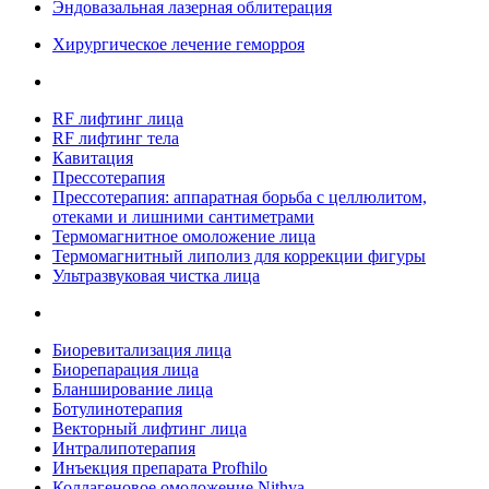
Эндовазальная лазерная облитерация
Хирургическое лечение геморроя
RF лифтинг лица
RF лифтинг тела
Кавитация
Прессотерапия
Прессотерапия: аппаратная борьба с целлюлитом,
отеками и лишними сантиметрами
Термомагнитное омоложение лица
Термомагнитный липолиз для коррекции фигуры
Ультразвуковая чистка лица
Биоревитализация лица
Биорепарация лица
Бланширование лица
Ботулинотерапия
Векторный лифтинг лица
Интралипотерапия
Инъекция препарата Profhilo
Коллагеновое омоложение Nithya