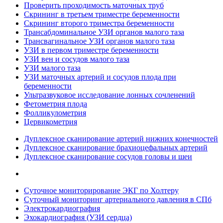
Проверить проходимость маточных труб
Скрининг в третьем триместре беременности
Скрининг второго триместра беременности
Трансабдоминальное УЗИ органов малого таза
Трансвагинальное УЗИ органов малого таза
УЗИ в первом триместре беременности
УЗИ вен и сосудов малого таза
УЗИ малого таза
УЗИ маточных артерий и сосудов плода при
беременности
Ультразвуковое исследование лонных сочленений
Фетометрия плода
Фолликулометрия
Цервикометрия
Дуплексное сканирование артерий нижних конечностей
Дуплексное сканирование брахиоцефальных артерий
Дуплексное сканирование сосудов головы и шеи
Суточное мониторирование ЭКГ по Холтеру
Суточный мониторинг артериального давления в СПб
Электрокардиография
Эхокардиография (УЗИ сердца)