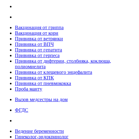
Вакцинация от гриппа
Вакцинация от кори
Прививка от ветрянки
Прививка от ВПЧ
Прививка от гепатита
Прививка от герпеса
Прививка от дифтерии, столбняка, коклюша,
полиомиелита
Прививка от клещевого энцефалита
Прививка от КПК
Прививка от пневмококка
Проба манту
Вызов медсестры на дом
ФГДС
Ведение беременности
Гинеколог-эндокринолог