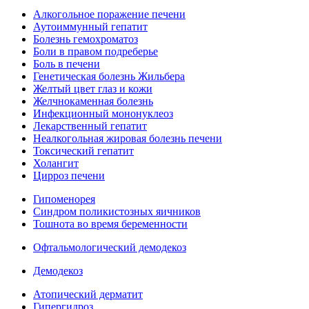
Алкогольное поражение печени
Аутоиммунный гепатит
Болезнь гемохроматоз
Боли в правом подреберье
Боль в печени
Генетическая болезнь Жильбера
Желтый цвет глаз и кожи
Желчнокаменная болезнь
Инфекционный мононуклеоз
Лекарственный гепатит
Неалкогольная жировая болезнь печени
Токсический гепатит
Холангит
Цирроз печени
Гипоменорея
Синдром поликистозных яичников
Тошнота во время беременности
Офтальмологический демодекоз
Демодекоз
Атопический дерматит
Гипергидроз