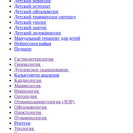
Детский невролог
Детский остеопат
Детский офтальмолог
Детский травматолог-ортопед
Детский уролог
Детский хирург
Детский эндокринолог
Мануальный терапевт для детей
Нейросонография
Педиатр
Гастроэнтерология
Гинекология
Дуплексное сканирование
Калькулятор анализов
Кардиология
Маммология
Неврология
Ортопедия
Оториноларингология (ЛОР)
Офтальмология
Проктология
Пульмонология
Рентген
Урология