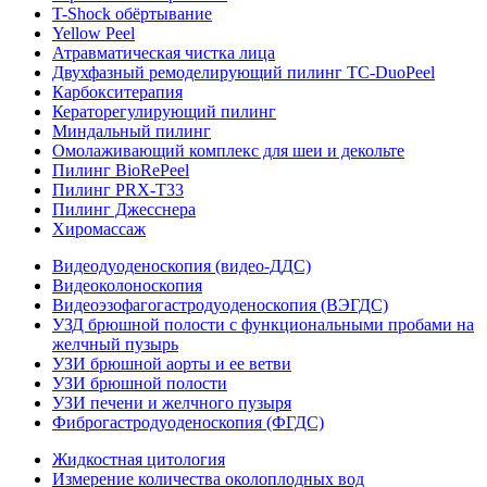
T-Shock обёртывание
Yellow Peel
Атравматическая чистка лица
Двухфазный ремоделирующий пилинг TC-DuoPeel
Карбокситерапия
Кераторегулирующий пилинг
Миндальный пилинг
Омолаживающий комплекс для шеи и декольте
Пилинг BioRePeel
Пилинг PRX-T33
Пилинг Джесснера
Хиромассаж
Видеодуоденоскопия (видео-ДДС)
Видеоколоноскопия
Видеоэзофагогастродуоденоскопия (ВЭГДС)
УЗД брюшной полости с функциональными пробами на
желчный пузырь
УЗИ брюшной аорты и ее ветви
УЗИ брюшной полости
УЗИ печени и желчного пузыря
Фиброгастродуоденоскопия (ФГДС)
Жидкостная цитология
Измерение количества околоплодных вод