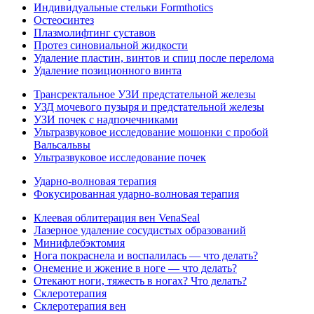
Индивидуальные стельки Formthotics
Остеосинтез
Плазмолифтинг суставов
Протез синовиальной жидкости
Удаление пластин, винтов и спиц после перелома
Удаление позиционного винта
Трансректальное УЗИ предстательной железы
УЗД мочевого пузыря и предстательной железы
УЗИ почек с надпочечниками
Ультразвуковое исследование мошонки с пробой
Вальсальвы
Ультразвуковое исследование почек
Ударно-волновая терапия
Фокусированная ударно-волновая терапия
Клеевая облитерация вен VenaSeal
Лазерное удаление сосудистых образований
Минифлебэктомия
Нога покраснела и воспалилась — что делать?
Онемение и жжение в ноге — что делать?
Отекают ноги, тяжесть в ногах? Что делать?
Склеротерапия
Склеротерапия вен