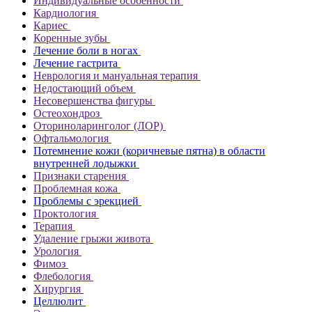
Индивидуальные особенности
Кардиология
Кариес
Коренные зубы
Лечение боли в ногах
Лечение гастрита
Неврология и мануальная терапия
Недостающий объем
Несовершенства фигуры
Остеохондроз
Оториноларинголог (ЛОР)
Офтальмология
Потемнение кожи (коричневые пятна) в области
внутренней лодыжки
Признаки старения
Проблемная кожа
Проблемы с эрекцией
Проктология
Терапия
Удаление грыжи живота
Урология
Фимоз
Флебология
Хирургия
Целлюлит