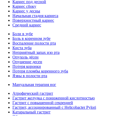
Кариес под десной
Кариес сбоку
Кариес у десны
Начальная стадия кариеса
Поверхностный кариес
Средний кариес
Боли в зубе
Боль в коренном зубе
Воспаление полости рта
Киста зуба
Неприятный запах изо рта
Опухоль дёсен
Опущение десен
Потеря коронки
Потеря пломбы коренного зуба
Язвы в полости рта
Мануальная терапия ног
Атрофический гастрит
Гастрит желудка с пониженной кислотностью
Гастрит с повышенной секрецией
Гастрит, ассоциированный с Helicobacter Pylori
Катаральный гастрит