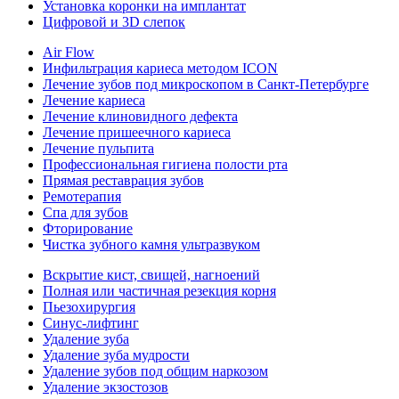
Установка коронки на имплантат
Цифровой и 3D слепок
Air Flow
Инфильтрация кариеса методом ICON
Лечение зубов под микроскопом в Санкт-Петербурге
Лечение кариеса
Лечение клиновидного дефекта
Лечение пришеечного кариеса
Лечение пульпита
Профессиональная гигиена полости рта
Прямая реставрация зубов
Ремотерапия
Спа для зубов
Фторирование
Чистка зубного камня ультразвуком
Вскрытие кист, свищей, нагноений
Полная или частичная резекция корня
Пьезохирургия
Синус-лифтинг
Удаление зуба
Удаление зуба мудрости
Удаление зубов под общим наркозом
Удаление экзостозов