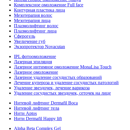
Комплексное омоложение Full face
Контурная пластика лица
Мезотерапия волос
Мезотерапия лица
Плазмолифтинг волос
Плазмолифтинг лица
Сферогель
Увеличение губ
Экзопротектор Novacutan
IPL фотоомоложение
Лазерная эпиляция
Лазерное интимное омоложение MonaLisa Touch
Лазерное омоложение
Лазерное удаление сосудистых образований
Лечение купероза и удаление сосудистых патологий
Удаление звездочек, лечение варикоза
Удаление сосудистых звездочек, сеточек на лице
Нитевой лифтинг Dermafil Boca
Нитевой лифтинг тела
Нити Aptos
Нити Dermafil Happy lift
Alpha Beta Complex Gel