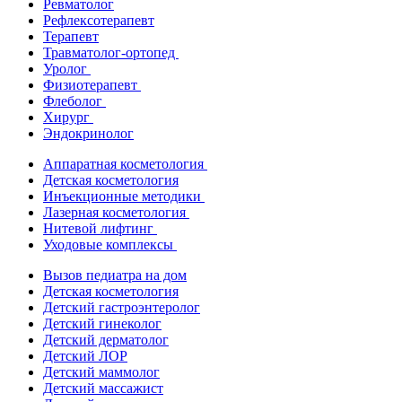
Ревматолог
Рефлексотерапевт
Терапевт
Травматолог-ортопед
Уролог
Физиотерапевт
Флеболог
Хирург
Эндокринолог
Аппаратная косметология
Детская косметология
Инъекционные методики
Лазерная косметология
Нитевой лифтинг
Уходовые комплексы
Вызов педиатра на дом
Детская косметология
Детский гастроэнтеролог
Детский гинеколог
Детский дерматолог
Детский ЛОР
Детский маммолог
Детский массажист