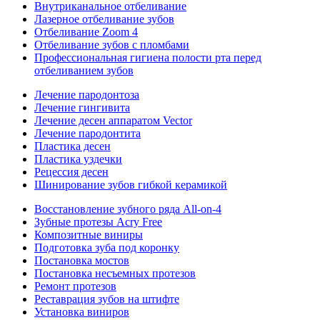
Внутриканальное отбеливание
Лазерное отбеливание зубов
Отбеливание Zoom 4
Отбеливание зубов с пломбами
Профессиональная гигиена полости рта перед
отбеливанием зубов
Лечение пародонтоза
Лечение гингивита
Лечение десен аппаратом Vector
Лечение пародонтита
Пластика десен
Пластика уздечки
Рецессия десен
Шинирование зубов гибкой керамикой
Восстановление зубного ряда All‑on‑4
Зубные протезы Acry Free
Композитные виниры
Подготовка зуба под коронку
Постановка мостов
Постановка несъемных протезов
Ремонт протезов
Реставрация зубов на штифте
Установка виниров