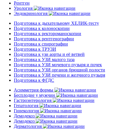
Рентген
Урология
Эндокринология
Подготовка к дыхательному ХЕЛИК-тесту
Подготовка к колоноскопии
Подготовка к ректороманоскопии
Подготовка к рентгенографии
Подготовка к спирографии
Подготовка к ТРУЗИ
Подготовка к узи аорты и её ветвей
Подготовка к УЗИ малого таза
Подготовка к УЗИ мочевого пузыря и почек
Подготовка к УЗИ органов брюшной полости
Подготовка к УЗИ печени и желчного пузыря
Подготовка к ФГДС
Асимметрия формы
Бесплодие у мужчин
Гастроэнтерология
Гепатология
Гинекология
Демодекоз
Демодекоз
Дерматология