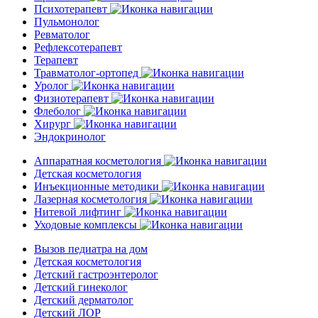
Психотерапевт
Пульмонолог
Ревматолог
Рефлексотерапевт
Терапевт
Травматолог-ортопед
Уролог
Физиотерапевт
Флеболог
Хирург
Эндокринолог
Аппаратная косметология
Детская косметология
Инъекционные методики
Лазерная косметология
Нитевой лифтинг
Уходовые комплексы
Вызов педиатра на дом
Детская косметология
Детский гастроэнтеролог
Детский гинеколог
Детский дерматолог
Детский ЛОР