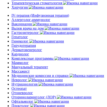
Терапевтическая стоматология
Хирургия
IV-терапия (Инфузионная терапия)
Аллерголог-иммунолог
Вакцинация
Вызов врача на дом
Гастроэнтеролог
Гепатолог
Гинеколог
Гирудотерапия
Дерматовенеролог
Кардиолог
Комплексные программы
Маммолог
Мануальный терапевт
Массажист
Медицинские комиссии и справки
Невролог
Нутрициология
Остеопат
Отоневролог
Оториноларинголог (ЛОР)
Офтальмолог
Проктолог