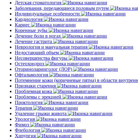
Детская стоматология
Заболевания, передающиеся половым путем
Индивидуальные особенности
Кардиология
Кариес
Коренные зубы
Лечение боли в ногах
Лечение гастрита
Неврология и мануальная терапия
Недостающий объем
Несовершенства фигуры
Остеохондроз
Оториноларинголог (ЛОР)
Офтальмология
Потемнение кожи (коричневые пятна) в области внутре
Признаки старения
Проблемная кожа
Проблемы с эрекцией
Проктология
Терапия
Удаление грыжи живота
Урология
Фимоз
Флебология
Хирургия