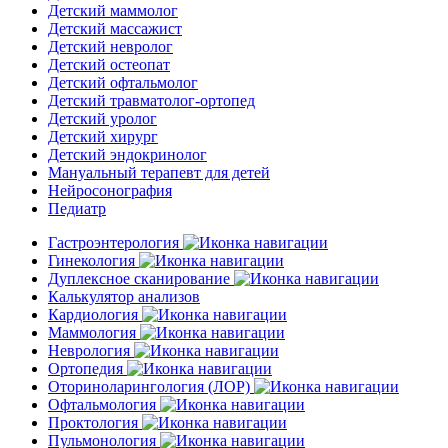
Детский маммолог
Детский массажист
Детский невролог
Детский остеопат
Детский офтальмолог
Детский травматолог-ортопед
Детский уролог
Детский хирург
Детский эндокринолог
Мануальный терапевт для детей
Нейросонография
Педиатр
Гастроэнтерология
Гинекология
Дуплексное сканирование
Калькулятор анализов
Кардиология
Маммология
Неврология
Ортопедия
Оториноларингология (ЛОР)
Офтальмология
Проктология
Пульмонология