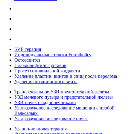
SVF-терапия
Индивидуальные стельки Formthotics
Остеосинтез
Плазмолифтинг суставов
Протез синовиальной жидкости
Удаление пластин, винтов и спиц после перелома
Удаление позиционного винта
Трансректальное УЗИ предстательной железы
УЗД мочевого пузыря и предстательной железы
УЗИ почек с надпочечниками
Ультразвуковое исследование мошонки с пробой
Вальсальвы
Ультразвуковое исследование почек
Ударно-волновая терапия