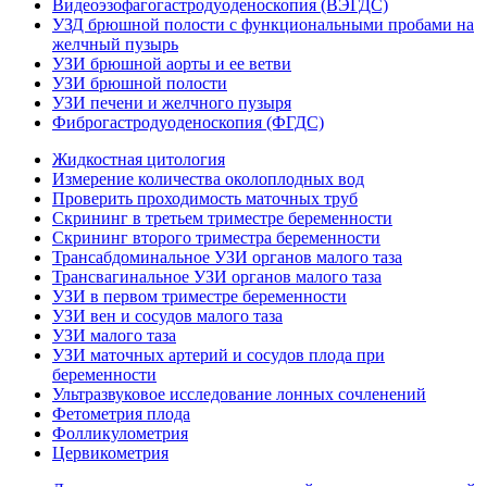
Видеоэзофагогастродуоденоскопия (ВЭГДС)
УЗД брюшной полости с функциональными пробами на
желчный пузырь
УЗИ брюшной аорты и ее ветви
УЗИ брюшной полости
УЗИ печени и желчного пузыря
Фиброгастродуоденоскопия (ФГДС)
Жидкостная цитология
Измерение количества околоплодных вод
Проверить проходимость маточных труб
Скрининг в третьем триместре беременности
Скрининг второго триместра беременности
Трансабдоминальное УЗИ органов малого таза
Трансвагинальное УЗИ органов малого таза
УЗИ в первом триместре беременности
УЗИ вен и сосудов малого таза
УЗИ малого таза
УЗИ маточных артерий и сосудов плода при
беременности
Ультразвуковое исследование лонных сочленений
Фетометрия плода
Фолликулометрия
Цервикометрия