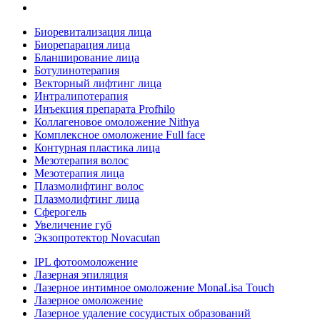
Биоревитализация лица
Биорепарация лица
Бланширование лица
Ботулинотерапия
Векторный лифтинг лица
Интралипотерапия
Инъекция препарата Profhilo
Коллагеновое омоложение Nithya
Комплексное омоложение Full face
Контурная пластика лица
Мезотерапия волос
Мезотерапия лица
Плазмолифтинг волос
Плазмолифтинг лица
Сферогель
Увеличение губ
Экзопротектор Novacutan
IPL фотоомоложение
Лазерная эпиляция
Лазерное интимное омоложение MonaLisa Touch
Лазерное омоложение
Лазерное удаление сосудистых образований