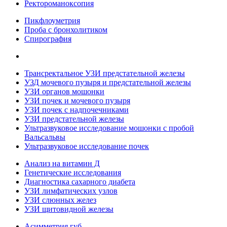
Ректороманоксопия
Пикфлоуметрия
Проба с бронхолитиком
Спирография
Трансректальное УЗИ предстательной железы
УЗД мочевого пузыря и предстательной железы
УЗИ органов мошонки
УЗИ почек и мочевого пузыря
УЗИ почек с надпочечниками
УЗИ предстательной железы
Ультразвуковое исследование мошонки с пробой
Вальсальвы
Ультразвуковое исследование почек
Анализ на витамин Д
Генетические исследования
Диагностика сахарного диабета
УЗИ лимфатических узлов
УЗИ слюнных желез
УЗИ щитовидной железы
Асимметрия губ