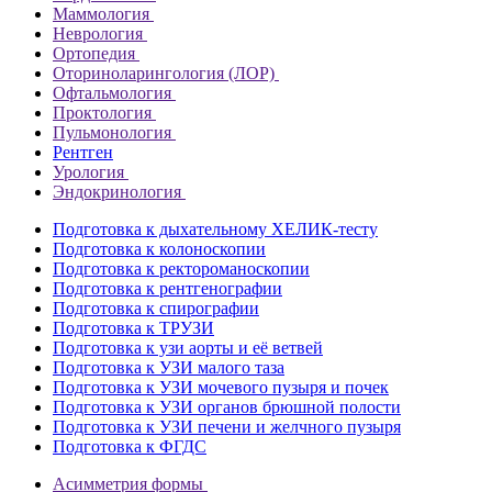
Маммология
Неврология
Ортопедия
Оториноларингология (ЛОР)
Офтальмология
Проктология
Пульмонология
Рентген
Урология
Эндокринология
Подготовка к дыхательному ХЕЛИК-тесту
Подготовка к колоноскопии
Подготовка к ректороманоскопии
Подготовка к рентгенографии
Подготовка к спирографии
Подготовка к ТРУЗИ
Подготовка к узи аорты и её ветвей
Подготовка к УЗИ малого таза
Подготовка к УЗИ мочевого пузыря и почек
Подготовка к УЗИ органов брюшной полости
Подготовка к УЗИ печени и желчного пузыря
Подготовка к ФГДС
Асимметрия формы