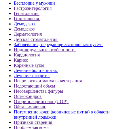
Бесплодие у мужчин
Гастроэнтерология
Гепатология
Гинекология
Демодекоз
Демодекоз
Дерматология
Детская стоматология
Заболевания, передающиеся половым путем
Индивидуальные особенности
Кардиология
Кариес
Коренные зубы
Лечение боли в ногах
Лечение гастрита
Неврология и мануальная терапия
Недостающий объем
Несовершенства фигуры
Остеохондроз
Оториноларинголог (ЛОР)
Офтальмология
Потемнение кожи (коричневые пятна) в области
внутренней лодыжки
Признаки старения
Проблемная кожа