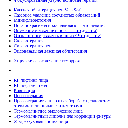
Фокусированная ударно-волновая терапия
Клеевая облитерация вен VenaSeal
Лазерное удаление сосудистых образований
Минифлебэктомия
Нога покраснела и воспалилась — что делать?
Онемение и жжение в ноге — что делать?
Отекают ноги, тяжесть в ногах? Что делать?
Склеротерапия
Склеротерапия вен
Эндовазальная лазерная облитерация
Хирургическое лечение геморроя
RF лифтинг лица
RF лифтинг тела
Кавитация
Прессотерапия
Прессотерапия: аппаратная борьба с целлюлитом,
отеками и лишними сантиметрами
Термомагнитное омоложение лица
Термомагнитный липолиз для коррекции фигуры
Ультразвуковая чистка лица