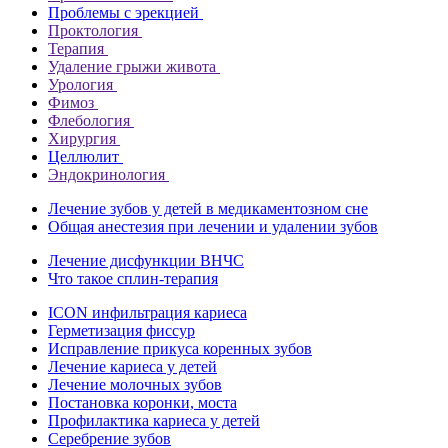
Проблемы с эрекцией
Проктология
Терапия
Удаление грыжи живота
Урология
Фимоз
Флебология
Хирургия
Целлюлит
Эндокринология
Лечение зубов у детей в медикаментозном сне
Общая анестезия при лечении и удалении зубов
Лечение дисфункции ВНЧС
Что такое сплин-терапия
ICON инфильтрация кариеса
Герметизация фиссур
Исправление прикуса коренных зубов
Лечение кариеса у детей
Лечение молочных зубов
Постановка коронки, моста
Профилактика кариеса у детей
Серебрение зубов