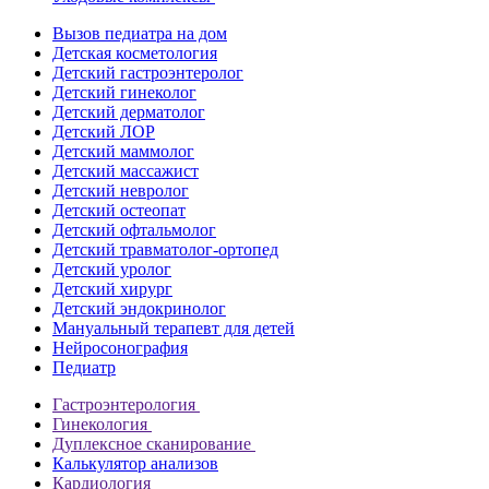
Вызов педиатра на дом
Детская косметология
Детский гастроэнтеролог
Детский гинеколог
Детский дерматолог
Детский ЛОР
Детский маммолог
Детский массажист
Детский невролог
Детский остеопат
Детский офтальмолог
Детский травматолог-ортопед
Детский уролог
Детский хирург
Детский эндокринолог
Мануальный терапевт для детей
Нейросонография
Педиатр
Гастроэнтерология
Гинекология
Дуплексное сканирование
Калькулятор анализов
Кардиология