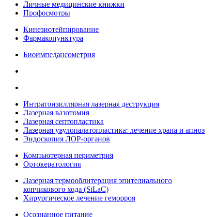
Личные медицинские книжки
Профосмотры
Кинезиотейпирование
Фармакопунктура
Биоимпедансометрия
Интратонзиллярная лазерная деструкция
Лазерная вазотомия
Лазерная септопластика
Лазерная увулопалатопластика: лечение храпа и апноэ
Эндоскопия ЛОР-органов
Компьютерная периметрия
Ортокератология
Лазерная термооблитерация эпителиального
копчикового хода (SiLaC)
Хирургическое лечение геморроя
Осознанное питание