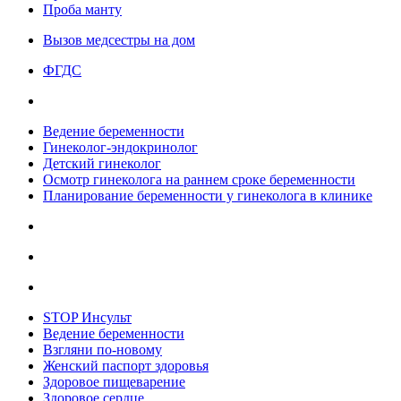
Проба манту
Вызов медсестры на дом
ФГДС
Ведение беременности
Гинеколог-эндокринолог
Детский гинеколог
Осмотр гинеколога на раннем сроке беременности
Планирование беременности у гинеколога в клинике
STOP Инсульт
Ведение беременности
Взгляни по-новому
Женский паспорт здоровья
Здоровое пищеварение
Здоровое сердце