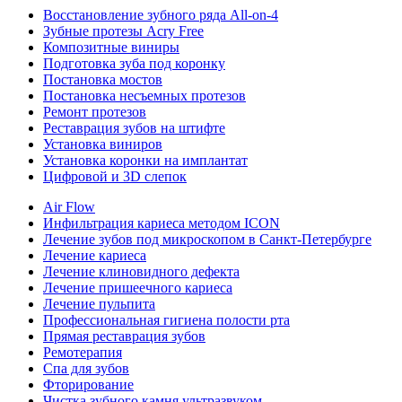
Восстановление зубного ряда All‑on‑4
Зубные протезы Acry Free
Композитные виниры
Подготовка зуба под коронку
Постановка мостов
Постановка несъемных протезов
Ремонт протезов
Реставрация зубов на штифте
Установка виниров
Установка коронки на имплантат
Цифровой и 3D слепок
Air Flow
Инфильтрация кариеса методом ICON
Лечение зубов под микроскопом в Санкт-Петербурге
Лечение кариеса
Лечение клиновидного дефекта
Лечение пришеечного кариеса
Лечение пульпита
Профессиональная гигиена полости рта
Прямая реставрация зубов
Ремотерапия
Спа для зубов
Фторирование
Чистка зубного камня ультразвуком