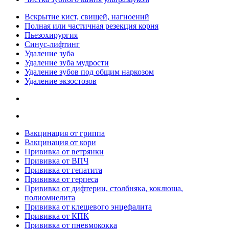
Вскрытие кист, свищей, нагноений
Полная или частичная резекция корня
Пьезохирургия
Синус-лифтинг
Удаление зуба
Удаление зуба мудрости
Удаление зубов под общим наркозом
Удаление экзостозов
Вакцинация от гриппа
Вакцинация от кори
Прививка от ветрянки
Прививка от ВПЧ
Прививка от гепатита
Прививка от герпеса
Прививка от дифтерии, столбняка, коклюша,
полиомиелита
Прививка от клещевого энцефалита
Прививка от КПК
Прививка от пневмококка