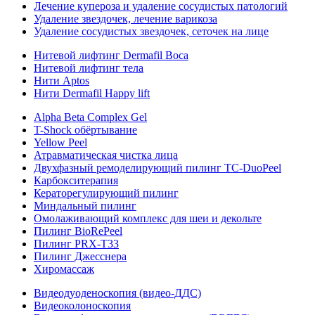
Лечение купероза и удаление сосудистых патологий
Удаление звездочек, лечение варикоза
Удаление сосудистых звездочек, сеточек на лице
Нитевой лифтинг Dermafil Boca
Нитевой лифтинг тела
Нити Aptos
Нити Dermafil Happy lift
Alpha Beta Complex Gel
T-Shock обёртывание
Yellow Peel
Атравматическая чистка лица
Двухфазный ремоделирующий пилинг TC-DuoPeel
Карбокситерапия
Кераторегулирующий пилинг
Миндальный пилинг
Омолаживающий комплекс для шеи и декольте
Пилинг BioRePeel
Пилинг PRX-T33
Пилинг Джесснера
Хиромассаж
Видеодуоденоскопия (видео-ДДС)
Видеоколоноскопия