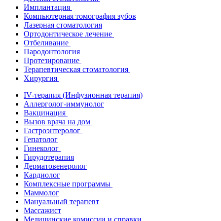
Имплантация
Компьютерная томография зубов
Лазерная стоматология
Ортодонтическое лечение
Отбеливание
Пародонтология
Протезирование
Терапевтическая стоматология
Хирургия
IV-терапия (Инфузионная терапия)
Аллерголог-иммунолог
Вакцинация
Вызов врача на дом
Гастроэнтеролог
Гепатолог
Гинеколог
Гирудотерапия
Дерматовенеролог
Кардиолог
Комплексные программы
Маммолог
Мануальный терапевт
Массажист
Медицинские комиссии и справки