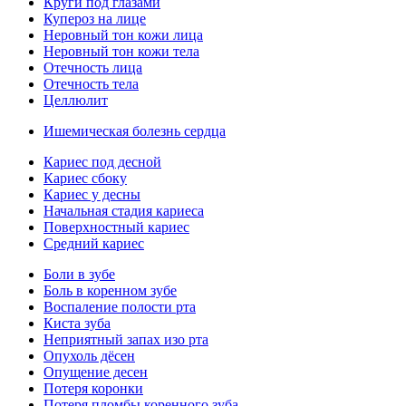
Круги под глазами
Купероз на лице
Неровный тон кожи лица
Неровный тон кожи тела
Отечность лица
Отечность тела
Целлюлит
Ишемическая болезнь сердца
Кариес под десной
Кариес сбоку
Кариес у десны
Начальная стадия кариеса
Поверхностный кариес
Средний кариес
Боли в зубе
Боль в коренном зубе
Воспаление полости рта
Киста зуба
Неприятный запах изо рта
Опухоль дёсен
Опущение десен
Потеря коронки
Потеря пломбы коренного зуба