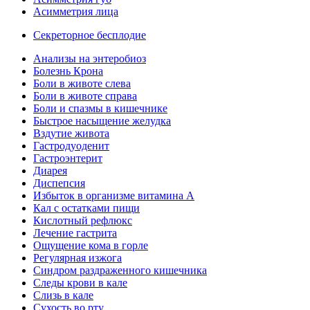
Асимметрия лица
Секреторное бесплодие
Анализы на энтеробиоз
Болезнь Крона
Боли в животе слева
Боли в животе справа
Боли и спазмы в кишечнике
Быстрое насыщение желудка
Вздутие живота
Гастродуоденит
Гастроэнтерит
Диарея
Диспепсия
Избыток в организме витамина А
Кал с остатками пищи
Кислотный рефлюкс
Лечение гастрита
Ощущение кома в горле
Регулярная изжога
Синдром раздраженного кишечника
Следы крови в кале
Слизь в кале
Сухость во рту