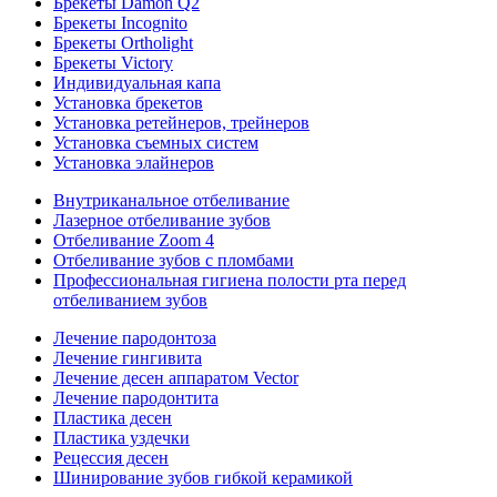
Брекеты Damon Q2
Брекеты Incognito
Брекеты Ortholight
Брекеты Victory
Индивидуальная капа
Установка брекетов
Установка ретейнеров, трейнеров
Установка съемных систем
Установка элайнеров
Внутриканальное отбеливание
Лазерное отбеливание зубов
Отбеливание Zoom 4
Отбеливание зубов с пломбами
Профессиональная гигиена полости рта перед
отбеливанием зубов
Лечение пародонтоза
Лечение гингивита
Лечение десен аппаратом Vector
Лечение пародонтита
Пластика десен
Пластика уздечки
Рецессия десен
Шинирование зубов гибкой керамикой