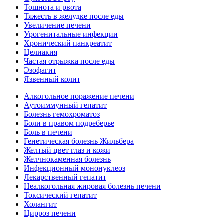
Тошнота и рвота
Тяжесть в желудке после еды
Увеличение печени
Урогенитальные инфекции
Хронический панкреатит
Целиакия
Частая отрыжка после еды
Эзофагит
Язвенный колит
Алкогольное поражение печени
Аутоиммунный гепатит
Болезнь гемохроматоз
Боли в правом подреберье
Боль в печени
Генетическая болезнь Жильбера
Желтый цвет глаз и кожи
Желчнокаменная болезнь
Инфекционный мононуклеоз
Лекарственный гепатит
Неалкогольная жировая болезнь печени
Токсический гепатит
Холангит
Цирроз печени