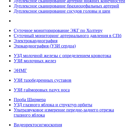
Дуплексное сканирование артерий нижних конечностей
Дуплексное сканирование брахиоцефальных артерий
Дуплексное сканирование сосудов головы и шеи
Суточное мониторирование ЭКГ по Холтеру
Суточный мониторинг артериального давления в СПб
Электрокардиография
Эхокардиография (УЗИ сердца)
УЗД молочной железы с определением кровотока
УЗИ молочных желез
ЭНМГ
УЗИ тазобедренных суставов
УЗИ гайморовых пазух носа
Проба Ширмера
УЗД глазного яблока и структур орбиты
Ультразвуковое измерение передне-заднего отрезка
глазного яблока
Видеоректосигмоскопия