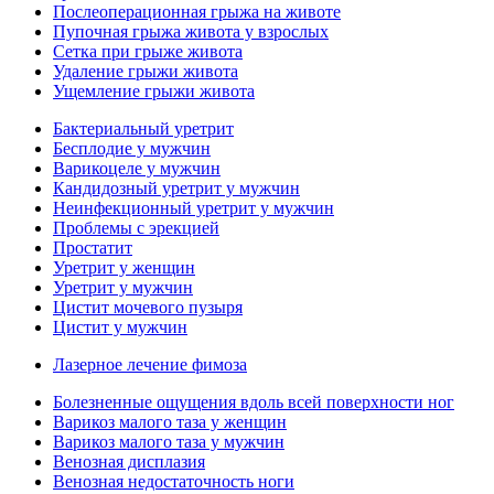
Послеоперационная грыжа на животе
Пупочная грыжа живота у взрослых
Сетка при грыже живота
Удаление грыжи живота
Ущемление грыжи живота
Бактериальный уретрит
Бесплодие у мужчин
Варикоцеле у мужчин
Кандидозный уретрит у мужчин
Неинфекционный уретрит у мужчин
Проблемы с эрекцией
Простатит
Уретрит у женщин
Уретрит у мужчин
Цистит мочевого пузыря
Цистит у мужчин
Лазерное лечение фимоза
Болезненные ощущения вдоль всей поверхности ног
Варикоз малого таза у женщин
Варикоз малого таза у мужчин
Венозная дисплазия
Венозная недостаточность ноги