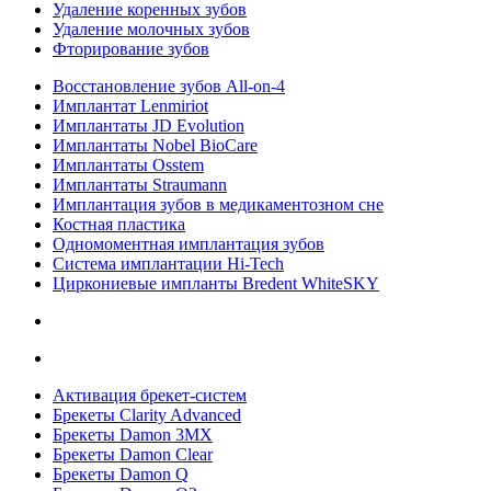
Удаление коренных зубов
Удаление молочных зубов
Фторирование зубов
Восстановление зубов All‑on‑4
Имплантат Lenmiriot
Имплантаты JD Evolution
Имплантаты Nobel BioСare
Имплантаты Osstem
Имплантаты Straumann
Имплантация зубов в медикаментозном сне
Костная пластика
Одномоментная имплантация зубов
Система имплантации Hi-Tech
Циркониевые импланты Bredent WhiteSKY
Активация брекет-систем
Брекеты Clarity Advanced
Брекеты Damon 3MX
Брекеты Damon Clear
Брекеты Damon Q