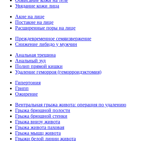
Обвисание кожи на теле
Увядание кожи лица
Акне на лице
Постакне на лице
Расширенные поры на лице
Преждевременное семяизвержение
Снижение либидо у мужчин
Анальная трещина
Анальный зуд
Полип прямой кишки
Удаление геморроя (геморроидэктомия)
Гипертония
Грипп
Ожирение
Вентральная грыжа живота: операция по удалению
Грыжа брюшной полости
Грыжа брюшной стенки
Грыжа внизу живота
Грыжа живота паховая
Грыжа мышц живота
Грыжи белой линии живота