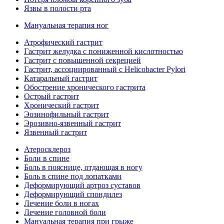
Язвы в полости рта
Мануальная терапия ног
Атрофический гастрит
Гастрит желудка с пониженной кислотностью
Гастрит с повышенной секрецией
Гастрит, ассоциированный с Helicobacter Pylori
Катаральный гастрит
Обострение хронического гастрита
Острый гастрит
Хронический гастрит
Эозинофильный гастрит
Эрозивно-язвенный гастрит
Язвенный гастрит
Атеросклероз
Боли в спине
Боль в пояснице, отдающая в ногу
Боль в спине под лопатками
Деформирующий артроз суставов
Деформирующий спондилез
Лечение боли в ногах
Лечение головной боли
Мануальная терапия при грыже