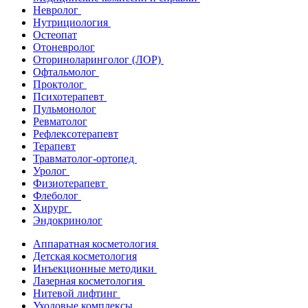
Невролог
Нутрициология
Остеопат
Отоневролог
Оториноларинголог (ЛОР)
Офтальмолог
Проктолог
Психотерапевт
Пульмонолог
Ревматолог
Рефлексотерапевт
Терапевт
Травматолог-ортопед
Уролог
Физиотерапевт
Флеболог
Хирург
Эндокринолог
Аппаратная косметология
Детская косметология
Инъекционные методики
Лазерная косметология
Нитевой лифтинг
Уходовые комплексы