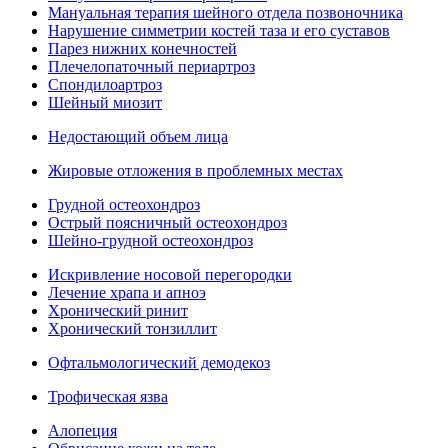
Мануальная терапия шейного отдела позвоночника
Нарушение симметрии костей таза и его суставов
Парез нижних конечностей
Плечелопаточный периартроз
Спондилоартроз
Шейный миозит
Недостающий объем лица
Жировые отложения в проблемных местах
Грудной остеохондроз
Острый поясничный остеохондроз
Шейно-грудной остеохондроз
Искривление носовой перегородки
Лечение храпа и апноэ
Хронический ринит
Хронический тонзиллит
Офтальмологический демодекоз
Трофическая язва
Алопеция