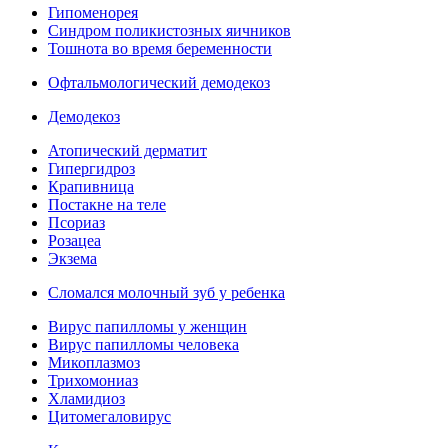
Гипоменорея
Синдром поликистозных яичников
Тошнота во время беременности
Офтальмологический демодекоз
Демодекоз
Атопический дерматит
Гипергидроз
Крапивница
Постакне на теле
Псориаз
Розацеа
Экзема
Сломался молочный зуб у ребенка
Вирус папилломы у женщин
Вирус папилломы человека
Микоплазмоз
Трихомониаз
Хламидиоз
Цитомегаловирус