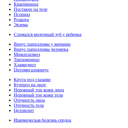
Крапивница
Постакне на теле
Псориаз
Розацеа
Экзема
Сломался молочный зуб у ребенка
Вирус папилломы у женщин
Вирус папилломы человека
Микоплазмоз
Трихомониаз
Хламидиоз
Цитомегаловирус
Круги под глазами
Купероз на лице
Неровный тон кожи лица
Неровный тон кожи тела
Отечность лица
Отечность тела
Целлюлит
Ишемическая болезнь сердца