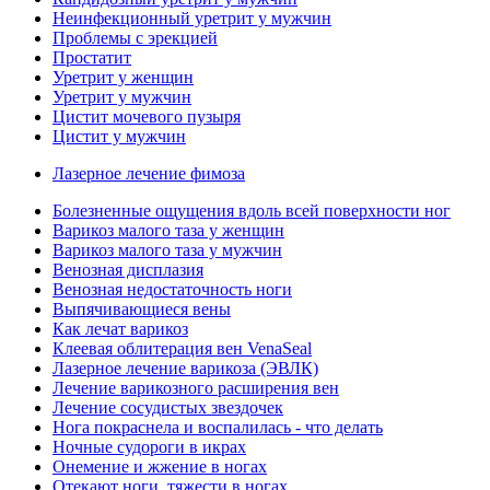
Неинфекционный уретрит у мужчин
Проблемы с эрекцией
Простатит
Уретрит у женщин
Уретрит у мужчин
Цистит мочевого пузыря
Цистит у мужчин
Лазерное лечение фимоза
Болезненные ощущения вдоль всей поверхности ног
Варикоз малого таза у женщин
Варикоз малого таза у мужчин
Венозная дисплазия
Венозная недостаточность ноги
Выпячивающиеся вены
Как лечат варикоз
Клеевая облитерация вен VenaSeal
Лазерное лечение варикоза (ЭВЛК)
Лечение варикозного расширения вен
Лечение сосудистых звездочек
Нога покраснела и воспалилась - что делать
Ночные судороги в икрах
Онемение и жжение в ногах
Отекают ноги, тяжести в ногах