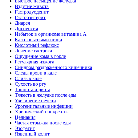
Быстрое насыщение желудка
Вздутие живота
Гастродуоденит
Гастроэнтерит
Диарея
Диспепсия
Избыток в организме витамина А
Кал с остатками пищи
Кислотный рефлюкс
Лечение гастрита
Ощущение кома в горле
Регулярная изжога
Синдром раздраженного кишечника
Следы крови в кале
Слизь в кале
Сухость во рту
Тошнота и рвота
Тяжесть в желудке после еды
Увеличение печени
Урогенитальные инфекции
Хронический панкреатит
Целиакия
Частая отрыжка после еды
Эзофагит
Язвенный колит