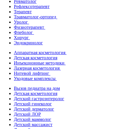
Ревматолог
Рефлексотерапевт
Терапевт
Травматолог-ортопед
Уролог
Физиотерапевт
Флеболог
Хирург
Эндокринолог
Аппаратная косметология
Детская косметология
Инъекционные методики
Лазерная косметология
Нитевой лифтинг
Уходовые комплексы
Вызов педиатра на дом
Детская косметология
Детский гастроэнтеролог
Детский гинеколог
Детский дерматолог
Детский ЛОР
Детский маммолог
Детский массажист