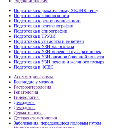
Эндокринология
Подготовка к дыхательному ХЕЛИК-тесту
Подготовка к колоноскопии
Подготовка к ректороманоскопии
Подготовка к рентгенографии
Подготовка к спирографии
Подготовка к ТРУЗИ
Подготовка к узи аорты и её ветвей
Подготовка к УЗИ малого таза
Подготовка к УЗИ мочевого пузыря и почек
Подготовка к УЗИ органов брюшной полости
Подготовка к УЗИ печени и желчного пузыря
Подготовка к ФГДС
Асимметрия формы
Бесплодие у мужчин
Гастроэнтерология
Гепатология
Гинекология
Демодекоз
Демодекоз
Дерматология
Детская стоматология
Заболевания, передающиеся половым путем