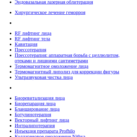
Эндовазальная лазерная облитерация
Хирургическое лечение геморроя
RF лифтинг лица
RF лифтинг тела
Кавитация
Прессотерапия
Прессотерапия: аппаратная борьба с целлюлитом,
отеками и лишними сантиметрами
Термомагнитное омоложение лица
Термомагнитный липолиз для коррекции фигуры
Ультразвуковая чистка лица
Биоревитализация лица
Биорепарация лица
Бланширование лица
Ботулинотерапия
Векторный лифтинг лица
Интралипотерапия
Инъекция препарата Profhilo
Коллагеновое омоложение Nithya