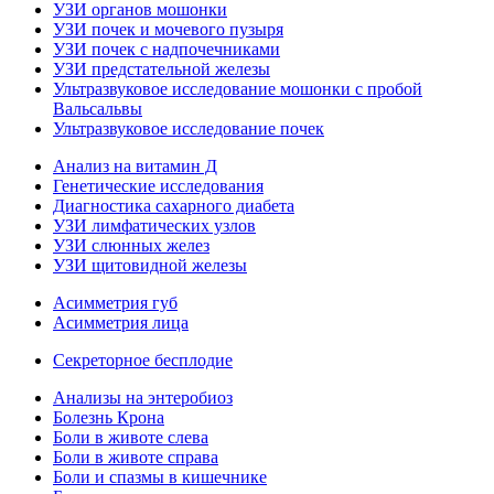
УЗИ органов мошонки
УЗИ почек и мочевого пузыря
УЗИ почек с надпочечниками
УЗИ предстательной железы
Ультразвуковое исследование мошонки с пробой
Вальсальвы
Ультразвуковое исследование почек
Анализ на витамин Д
Генетические исследования
Диагностика сахарного диабета
УЗИ лимфатических узлов
УЗИ слюнных желез
УЗИ щитовидной железы
Асимметрия губ
Асимметрия лица
Секреторное бесплодие
Анализы на энтеробиоз
Болезнь Крона
Боли в животе слева
Боли в животе справа
Боли и спазмы в кишечнике