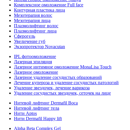
Комплексное омоложение Full face
Контурная пластика лица
Мезотерапия волос
Мезотерапия лица
Плазмолифтинг волос
Плазмолифтинг лица
Сферогель
Увеличение губ
Экзопротектор Novacutan
IPL фотоомоложение
Лазерная эпиляция
Лазерное интимное омоложение MonaLisa Touch
Лазерное омоложение
Лазерное удаление сосудистых образований
Лечение купероза и удаление сосудистых патологий
Удаление звездочек, лечение варикоза
Удаление сосудистых звездочек, сеточек на лице
Нитевой лифтинг Dermafil Boca
Нитевой лифтинг тела
Нити Aptos
Нити Dermafil Happy lift
Alpha Beta Complex Gel