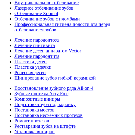
Внутриканальное отбеливание
Лазерное отбеливание зубов
Отбеливание Zoom 4
Отбеливание зубов с пломбами
Профессиональная гигиена полости рта перед
отбеливанием зубов
Лечение пародонтоза
Лечение гингивита
Лечение десен аппаратом Vector
Лечение пародонтита
Пластика десен
Пластика уздечки
Рецессия десен
Шинирование зубов гибкой керамикой
Восстановление зубного ряда All‑on‑4
Зубные протезы Acry Free
Композитные виниры
Подготовка зуба под коронку
Постановка мостов
Постановка несъемных протезов
Ремонт протезов
Реставрация зубов на штифте
Установка виниров