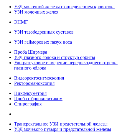
УЗД молочной железы с определением кровотока
УЗИ молочных желез
ЭНМГ
УЗИ тазобедренных суставов
УЗИ гайморовых пазух носа
Проба Ширмера
УЗД глазного яблока и структур орбиты
Ультразвуковое измерение передне-заднего отрезка
глазного яблока
Видеоректосигмоскопия
Ректороманоксопия
Пикфлоуметрия
Проба с бронхолитиком
Спирография
Трансректальное УЗИ предстательной железы
УЗД мочевого пузыря и предстательной железы