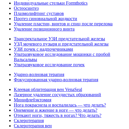
Индивидуальные стельки Formthotics
Остеосинтез
Плазмолифтинг суставов
Протез синовиальной жидкости
Удаление пластин, винтов и спиц после перелома
Удаление позиционного винта
Трансректальное УЗИ предстательной железы
УЗД мочевого пузыря и предстательной железы
УЗИ почек с надпочечниками
Ультразвуковое исследование мошонки с пробой
Вальсальвы
Ультразвуковое исследование почек
Ударно-волновая терапия
Фокусированная ударно-волновая терапия
Клеевая облитерация вен VenaSeal
Лазерное удаление сосудистых образований
Минифлебэктомия
Нога покраснела и воспалилась — что делать?
Онемение и жжение в ноге — что делать?
Отекают ноги, тяжесть в ногах? Что делать?
Склеротерапия
Склеротерапия вен