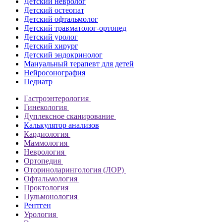
Детский невролог
Детский остеопат
Детский офтальмолог
Детский травматолог-ортопед
Детский уролог
Детский хирург
Детский эндокринолог
Мануальный терапевт для детей
Нейросонография
Педиатр
Гастроэнтерология
Гинекология
Дуплексное сканирование
Калькулятор анализов
Кардиология
Маммология
Неврология
Ортопедия
Оториноларингология (ЛОР)
Офтальмология
Проктология
Пульмонология
Рентген
Урология