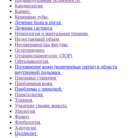
Индивидуальные особенности
Кардиология
Кариес
Коренные зубы
Лечение боли в ногах
Лечение гастрита
Неврология и мануальная терапия
Недостающий объем
Несовершенства фигуры
Остеохондроз
Оториноларинголог (ЛОР)
Офтальмология
Потемнение кожи (коричневые пятна) в области
внутренней лодыжки
Признаки старения
Проблемная кожа
Проблемы с эрекцией
Проктология
Терапия
Удаление грыжи живота
Урология
Фимоз
Флебология
Хирургия
Целлюлит