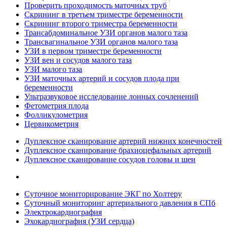
Проверить проходимость маточных труб
Скрининг в третьем триместре беременности
Скрининг второго триместра беременности
Трансабдоминальное УЗИ органов малого таза
Трансвагинальное УЗИ органов малого таза
УЗИ в первом триместре беременности
УЗИ вен и сосудов малого таза
УЗИ малого таза
УЗИ маточных артерий и сосудов плода при
беременности
Ультразвуковое исследование лонных сочленений
Фетометрия плода
Фолликулометрия
Цервикометрия
Дуплексное сканирование артерий нижних конечностей
Дуплексное сканирование брахиоцефальных артерий
Дуплексное сканирование сосудов головы и шеи
Суточное мониторирование ЭКГ по Холтеру
Суточный мониторинг артериального давления в СПб
Электрокардиография
Эхокардиография (УЗИ сердца)