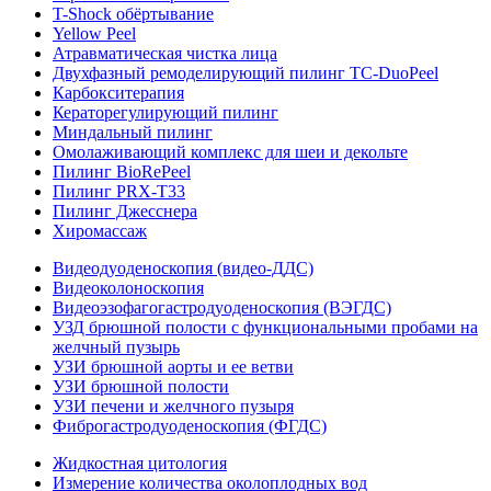
T-Shock обёртывание
Yellow Peel
Атравматическая чистка лица
Двухфазный ремоделирующий пилинг TC-DuoPeel
Карбокситерапия
Кераторегулирующий пилинг
Миндальный пилинг
Омолаживающий комплекс для шеи и декольте
Пилинг BioRePeel
Пилинг PRX-T33
Пилинг Джесснера
Хиромассаж
Видеодуоденоскопия (видео-ДДС)
Видеоколоноскопия
Видеоэзофагогастродуоденоскопия (ВЭГДС)
УЗД брюшной полости с функциональными пробами на
желчный пузырь
УЗИ брюшной аорты и ее ветви
УЗИ брюшной полости
УЗИ печени и желчного пузыря
Фиброгастродуоденоскопия (ФГДС)
Жидкостная цитология
Измерение количества околоплодных вод