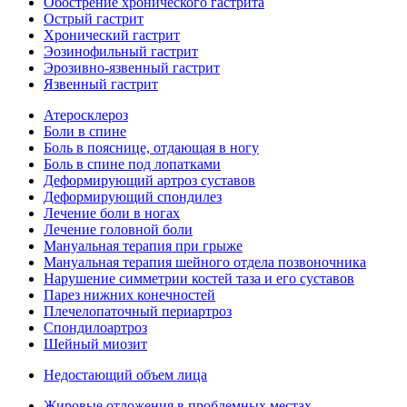
Обострение хронического гастрита
Острый гастрит
Хронический гастрит
Эозинофильный гастрит
Эрозивно-язвенный гастрит
Язвенный гастрит
Атеросклероз
Боли в спине
Боль в пояснице, отдающая в ногу
Боль в спине под лопатками
Деформирующий артроз суставов
Деформирующий спондилез
Лечение боли в ногах
Лечение головной боли
Мануальная терапия при грыже
Мануальная терапия шейного отдела позвоночника
Нарушение симметрии костей таза и его суставов
Парез нижних конечностей
Плечелопаточный периартроз
Спондилоартроз
Шейный миозит
Недостающий объем лица
Жировые отложения в проблемных местах