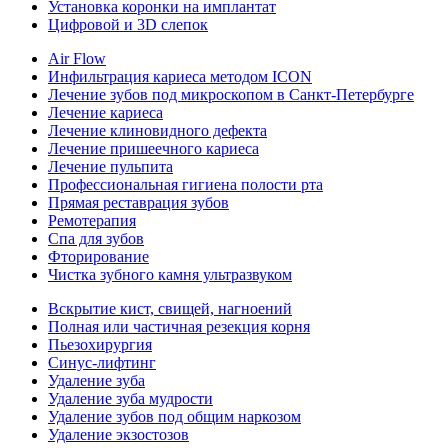
Установка коронки на имплантат
Цифровой и 3D слепок
Air Flow
Инфильтрация кариеса методом ICON
Лечение зубов под микроскопом в Санкт-Петербурге
Лечение кариеса
Лечение клиновидного дефекта
Лечение пришеечного кариеса
Лечение пульпита
Профессиональная гигиена полости рта
Прямая реставрация зубов
Ремотерапия
Спа для зубов
Фторирование
Чистка зубного камня ультразвуком
Вскрытие кист, свищей, нагноений
Полная или частичная резекция корня
Пьезохирургия
Синус-лифтинг
Удаление зуба
Удаление зуба мудрости
Удаление зубов под общим наркозом
Удаление экзостозов