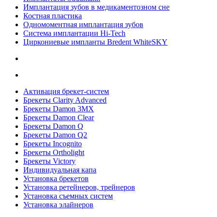
Имплантация зубов в медикаментозном сне
Костная пластика
Одномоментная имплантация зубов
Система имплантации Hi-Tech
Циркониевые импланты Bredent WhiteSKY
Активация брекет-систем
Брекеты Clarity Advanced
Брекеты Damon 3MX
Брекеты Damon Clear
Брекеты Damon Q
Брекеты Damon Q2
Брекеты Incognito
Брекеты Ortholight
Брекеты Victory
Индивидуальная капа
Установка брекетов
Установка ретейнеров, трейнеров
Установка съемных систем
Установка элайнеров