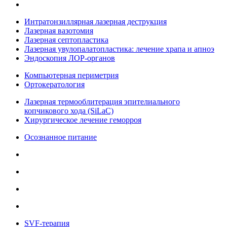
Интратонзиллярная лазерная деструкция
Лазерная вазотомия
Лазерная септопластика
Лазерная увулопалатопластика: лечение храпа и апноэ
Эндоскопия ЛОР-органов
Компьютерная периметрия
Ортокератология
Лазерная термооблитерация эпителиального
копчикового хода (SiLaC)
Хирургическое лечение геморроя
Осознанное питание
SVF-терапия