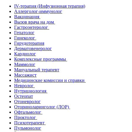
IV-терапия (Инфузионная терапия)
Аллерголог-иммунолог
Вакцинация
Вызов врача на дом
Гастроэнтеролог
Гепатолог
Гинеколог
Гирудотерапия
Дерматовенеролог
Кардиолог
Комплексные программы
Маммолог
Мануальный терапевт
Массажист
Медицинские комиссии и справки
Невролог
Нутрициология
Остеопат
Отоневролог
Оториноларинголог (ЛОР)
Офтальмолог
Проктолог
Психотерапевт
Пульмонолог