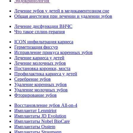
Эндокринология
Лечение зубов у детей в медикаментозном сне
Общая анестезия при лечении и удалении зубов
Лечение дисфункции ВНЧС
Что такое сплин-терапия
ICON инфильтрация кариеса
Герметизация фиссур
Исправление прикуса коренных зубов
Лечение кариеса у детей
Лечение молочных зубов
Постановка коронки, моста
Профилактика кариеса у детей
Серебрение зубов
Удаление коренных зубов
Удаление молочных зубов
Фторирование зубов
Восстановление зубов All‑on‑4
Имплантат Lenmiriot
Имплантаты JD Evolution
Имплантаты Nobel BioСare
Имплантаты Osstem
Имплантаты Straumann