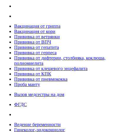
Вакцинация от гриппа
Вакцинация от кори
Прививка от ветрянки
Прививка от ВПЧ
Прививка от гепатита
Прививка от герпеса
Прививка от дифтерии, столбняка, коклюша,
полиомиелита
Прививка от клещевого энцефалита
Прививка от КПК
Прививка от пневмококка
Проба манту
Вызов медсестры на дом
ФГДС
Ведение беременности
Гинеколог-эндокринолог