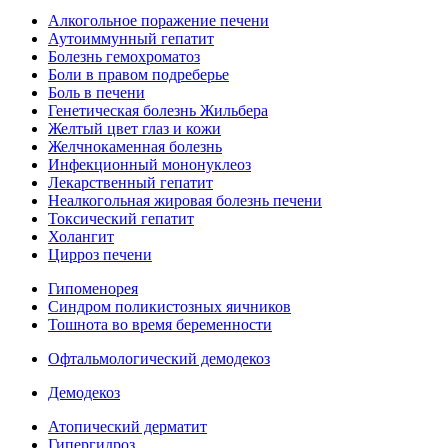
Алкогольное поражение печени
Аутоиммунный гепатит
Болезнь гемохроматоз
Боли в правом подреберье
Боль в печени
Генетическая болезнь Жильбера
Желтый цвет глаз и кожи
Желчнокаменная болезнь
Инфекционный мононуклеоз
Лекарственный гепатит
Неалкогольная жировая болезнь печени
Токсический гепатит
Холангит
Цирроз печени
Гипоменорея
Синдром поликистозных яичников
Тошнота во время беременности
Офтальмологический демодекоз
Демодекоз
Атопический дерматит
Гипергидроз