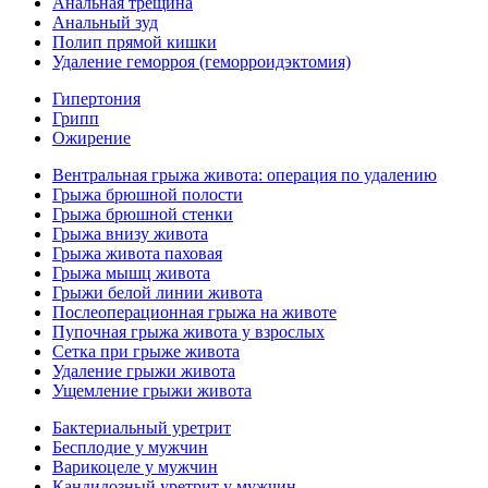
Анальная трещина
Анальный зуд
Полип прямой кишки
Удаление геморроя (геморроидэктомия)
Гипертония
Грипп
Ожирение
Вентральная грыжа живота: операция по удалению
Грыжа брюшной полости
Грыжа брюшной стенки
Грыжа внизу живота
Грыжа живота паховая
Грыжа мышц живота
Грыжи белой линии живота
Послеоперационная грыжа на животе
Пупочная грыжа живота у взрослых
Сетка при грыже живота
Удаление грыжи живота
Ущемление грыжи живота
Бактериальный уретрит
Бесплодие у мужчин
Варикоцеле у мужчин
Кандидозный уретрит у мужчин