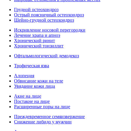
Грудной остеохондроз
Острый поясничный остеохондроз
Шейно-грудной остеохондроз
Искривление носовой перегородки
Лечение храпа и апноэ
Хронический ринит
Хронический тонзиллит
Офтальмологический демодекоз
Трофическая язва
Алопеция
Обвисание кожи на теле
Увядание кожи лица
Акне на лице
Постакне на лице
Расширенные поры на лице
Преждевременное семяизвержение
Снижение либидо у мужчин