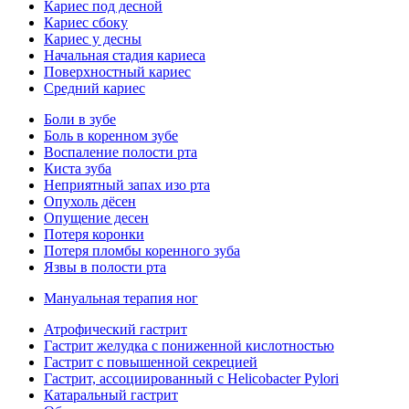
Кариес под десной
Кариес сбоку
Кариес у десны
Начальная стадия кариеса
Поверхностный кариес
Средний кариес
Боли в зубе
Боль в коренном зубе
Воспаление полости рта
Киста зуба
Неприятный запах изо рта
Опухоль дёсен
Опущение десен
Потеря коронки
Потеря пломбы коренного зуба
Язвы в полости рта
Мануальная терапия ног
Атрофический гастрит
Гастрит желудка с пониженной кислотностью
Гастрит с повышенной секрецией
Гастрит, ассоциированный с Helicobacter Pylori
Катаральный гастрит