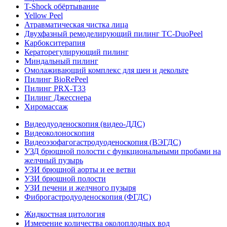
T-Shock обёртывание
Yellow Peel
Атравматическая чистка лица
Двухфазный ремоделирующий пилинг TC-DuoPeel
Карбокситерапия
Кераторегулирующий пилинг
Миндальный пилинг
Омолаживающий комплекс для шеи и декольте
Пилинг BioRePeel
Пилинг PRX-T33
Пилинг Джесснера
Хиромассаж
Видеодуоденоскопия (видео-ДДС)
Видеоколоноскопия
Видеоэзофагогастродуоденоскопия (ВЭГДС)
УЗД брюшной полости с функциональными пробами на
желчный пузырь
УЗИ брюшной аорты и ее ветви
УЗИ брюшной полости
УЗИ печени и желчного пузыря
Фиброгастродуоденоскопия (ФГДС)
Жидкостная цитология
Измерение количества околоплодных вод