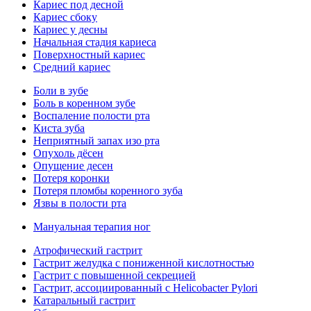
Кариес под десной
Кариес сбоку
Кариес у десны
Начальная стадия кариеса
Поверхностный кариес
Средний кариес
Боли в зубе
Боль в коренном зубе
Воспаление полости рта
Киста зуба
Неприятный запах изо рта
Опухоль дёсен
Опущение десен
Потеря коронки
Потеря пломбы коренного зуба
Язвы в полости рта
Мануальная терапия ног
Атрофический гастрит
Гастрит желудка с пониженной кислотностью
Гастрит с повышенной секрецией
Гастрит, ассоциированный с Helicobacter Pylori
Катаральный гастрит