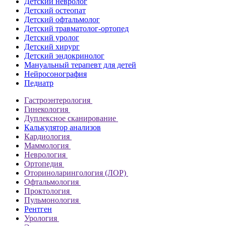
Детский невролог
Детский остеопат
Детский офтальмолог
Детский травматолог-ортопед
Детский уролог
Детский хирург
Детский эндокринолог
Мануальный терапевт для детей
Нейросонография
Педиатр
Гастроэнтерология
Гинекология
Дуплексное сканирование
Калькулятор анализов
Кардиология
Маммология
Неврология
Ортопедия
Оториноларингология (ЛОР)
Офтальмология
Проктология
Пульмонология
Рентген
Урология