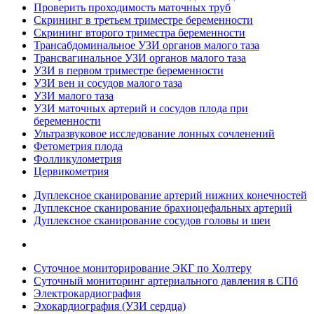
Проверить проходимость маточных труб
Скрининг в третьем триместре беременности
Скрининг второго триместра беременности
Трансабдоминальное УЗИ органов малого таза
Трансвагинальное УЗИ органов малого таза
УЗИ в первом триместре беременности
УЗИ вен и сосудов малого таза
УЗИ малого таза
УЗИ маточных артерий и сосудов плода при
беременности
Ультразвуковое исследование лонных сочленений
Фетометрия плода
Фолликулометрия
Цервикометрия
Дуплексное сканирование артерий нижних конечностей
Дуплексное сканирование брахиоцефальных артерий
Дуплексное сканирование сосудов головы и шеи
Суточное мониторирование ЭКГ по Холтеру
Суточный мониторинг артериального давления в СПб
Электрокардиография
Эхокардиография (УЗИ сердца)