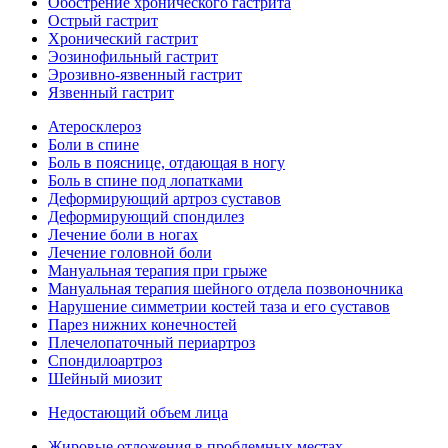
Обострение хронического гастрита
Острый гастрит
Хронический гастрит
Эозинофильный гастрит
Эрозивно-язвенный гастрит
Язвенный гастрит
Атеросклероз
Боли в спине
Боль в пояснице, отдающая в ногу
Боль в спине под лопатками
Деформирующий артроз суставов
Деформирующий спондилез
Лечение боли в ногах
Лечение головной боли
Мануальная терапия при грыже
Мануальная терапия шейного отдела позвоночника
Нарушение симметрии костей таза и его суставов
Парез нижних конечностей
Плечелопаточный периартроз
Спондилоартроз
Шейный миозит
Недостающий объем лица
Жировые отложения в проблемных местах