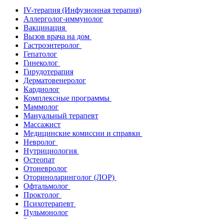
IV-терапия (Инфузионная терапия)
Аллерголог-иммунолог
Вакцинация
Вызов врача на дом
Гастроэнтеролог
Гепатолог
Гинеколог
Гирудотерапия
Дерматовенеролог
Кардиолог
Комплексные программы
Маммолог
Мануальный терапевт
Массажист
Медицинские комиссии и справки
Невролог
Нутрициология
Остеопат
Отоневролог
Оториноларинголог (ЛОР)
Офтальмолог
Проктолог
Психотерапевт
Пульмонолог