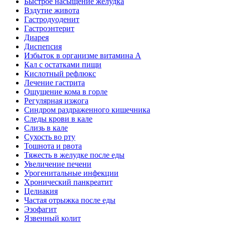
Быстрое насыщение желудка
Вздутие живота
Гастродуоденит
Гастроэнтерит
Диарея
Диспепсия
Избыток в организме витамина А
Кал с остатками пищи
Кислотный рефлюкс
Лечение гастрита
Ощущение кома в горле
Регулярная изжога
Синдром раздраженного кишечника
Следы крови в кале
Слизь в кале
Сухость во рту
Тошнота и рвота
Тяжесть в желудке после еды
Увеличение печени
Урогенитальные инфекции
Хронический панкреатит
Целиакия
Частая отрыжка после еды
Эзофагит
Язвенный колит