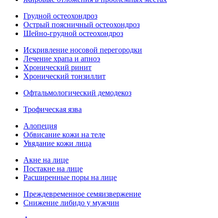
Грудной остеохондроз
Острый поясничный остеохондроз
Шейно-грудной остеохондроз
Искривление носовой перегородки
Лечение храпа и апноэ
Хронический ринит
Хронический тонзиллит
Офтальмологический демодекоз
Трофическая язва
Алопеция
Обвисание кожи на теле
Увядание кожи лица
Акне на лице
Постакне на лице
Расширенные поры на лице
Преждевременное семяизвержение
Снижение либидо у мужчин