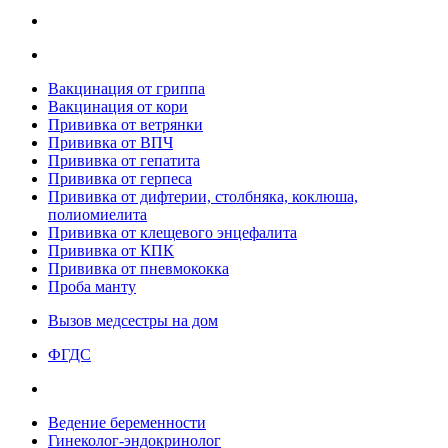
Вакцинация от гриппа
Вакцинация от кори
Прививка от ветрянки
Прививка от ВПЧ
Прививка от гепатита
Прививка от герпеса
Прививка от дифтерии, столбняка, коклюша,
полиомиелита
Прививка от клещевого энцефалита
Прививка от КПК
Прививка от пневмококка
Проба манту
Вызов медсестры на дом
ФГДС
Ведение беременности
Гинеколог-эндокринолог