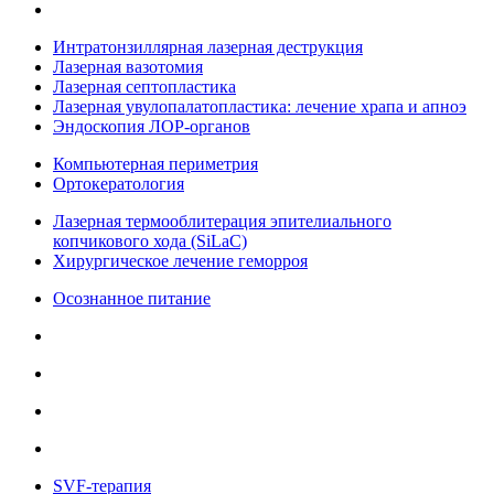
Интратонзиллярная лазерная деструкция
Лазерная вазотомия
Лазерная септопластика
Лазерная увулопалатопластика: лечение храпа и апноэ
Эндоскопия ЛОР-органов
Компьютерная периметрия
Ортокератология
Лазерная термооблитерация эпителиального
копчикового хода (SiLaC)
Хирургическое лечение геморроя
Осознанное питание
SVF-терапия