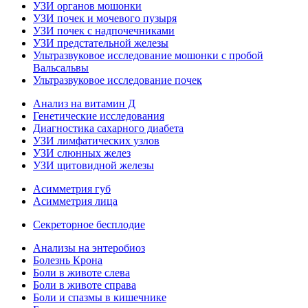
УЗИ органов мошонки
УЗИ почек и мочевого пузыря
УЗИ почек с надпочечниками
УЗИ предстательной железы
Ультразвуковое исследование мошонки с пробой
Вальсальвы
Ультразвуковое исследование почек
Анализ на витамин Д
Генетические исследования
Диагностика сахарного диабета
УЗИ лимфатических узлов
УЗИ слюнных желез
УЗИ щитовидной железы
Асимметрия губ
Асимметрия лица
Секреторное бесплодие
Анализы на энтеробиоз
Болезнь Крона
Боли в животе слева
Боли в животе справа
Боли и спазмы в кишечнике