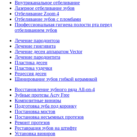
Внутриканальное отбеливание
Лазерное отбеливание зубов
Отбеливание Zoom 4
Отбеливание зубов с пломбами
Профессиональная гигиена полости рта перед
отбеливанием зубов
Лечение пародонтоза
Лечение гингивита
Лечение десен аппаратом Vector
Лечение пародонтита
Пластика десен
Пластика уздечки
Рецессия десен
Шинирование зубов гибкой керамикой
Восстановление зубного ряда All‑on‑4
Зубные протезы Acry Free
Композитные виниры
Подготовка зуба под коронку
Постановка мостов
Постановка несъемных протезов
Ремонт протезов
Реставрация зубов на штифте
Установка виниров