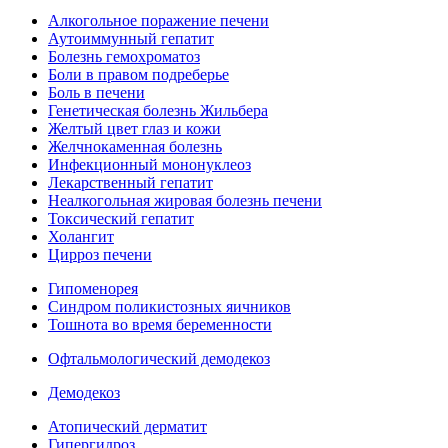
Алкогольное поражение печени
Аутоиммунный гепатит
Болезнь гемохроматоз
Боли в правом подреберье
Боль в печени
Генетическая болезнь Жильбера
Желтый цвет глаз и кожи
Желчнокаменная болезнь
Инфекционный мононуклеоз
Лекарственный гепатит
Неалкогольная жировая болезнь печени
Токсический гепатит
Холангит
Цирроз печени
Гипоменорея
Синдром поликистозных яичников
Тошнота во время беременности
Офтальмологический демодекоз
Демодекоз
Атопический дерматит
Гипергидроз