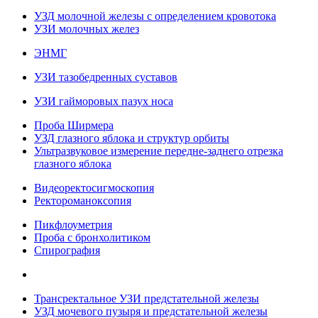
УЗД молочной железы с определением кровотока
УЗИ молочных желез
ЭНМГ
УЗИ тазобедренных суставов
УЗИ гайморовых пазух носа
Проба Ширмера
УЗД глазного яблока и структур орбиты
Ультразвуковое измерение передне-заднего отрезка
глазного яблока
Видеоректосигмоскопия
Ректороманоксопия
Пикфлоуметрия
Проба с бронхолитиком
Спирография
Трансректальное УЗИ предстательной железы
УЗД мочевого пузыря и предстательной железы