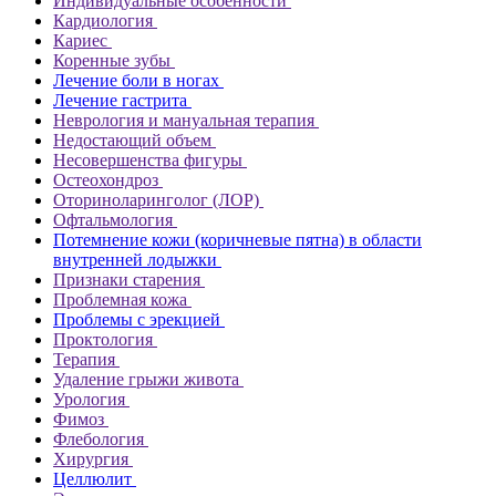
Индивидуальные особенности
Кардиология
Кариес
Коренные зубы
Лечение боли в ногах
Лечение гастрита
Неврология и мануальная терапия
Недостающий объем
Несовершенства фигуры
Остеохондроз
Оториноларинголог (ЛОР)
Офтальмология
Потемнение кожи (коричневые пятна) в области
внутренней лодыжки
Признаки старения
Проблемная кожа
Проблемы с эрекцией
Проктология
Терапия
Удаление грыжи живота
Урология
Фимоз
Флебология
Хирургия
Целлюлит