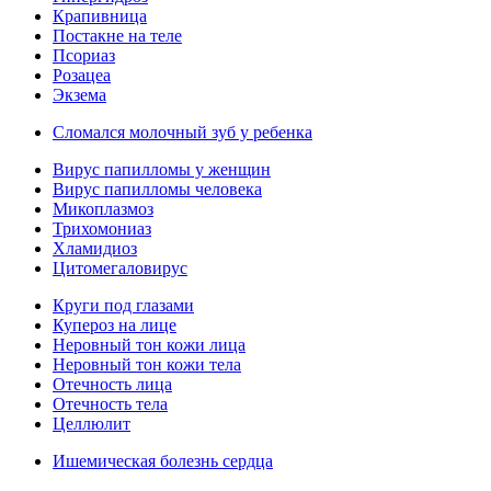
Крапивница
Постакне на теле
Псориаз
Розацеа
Экзема
Сломался молочный зуб у ребенка
Вирус папилломы у женщин
Вирус папилломы человека
Микоплазмоз
Трихомониаз
Хламидиоз
Цитомегаловирус
Круги под глазами
Купероз на лице
Неровный тон кожи лица
Неровный тон кожи тела
Отечность лица
Отечность тела
Целлюлит
Ишемическая болезнь сердца