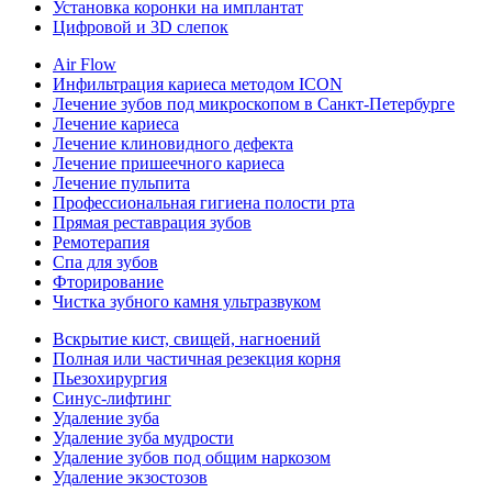
Установка коронки на имплантат
Цифровой и 3D слепок
Air Flow
Инфильтрация кариеса методом ICON
Лечение зубов под микроскопом в Санкт-Петербурге
Лечение кариеса
Лечение клиновидного дефекта
Лечение пришеечного кариеса
Лечение пульпита
Профессиональная гигиена полости рта
Прямая реставрация зубов
Ремотерапия
Спа для зубов
Фторирование
Чистка зубного камня ультразвуком
Вскрытие кист, свищей, нагноений
Полная или частичная резекция корня
Пьезохирургия
Синус-лифтинг
Удаление зуба
Удаление зуба мудрости
Удаление зубов под общим наркозом
Удаление экзостозов