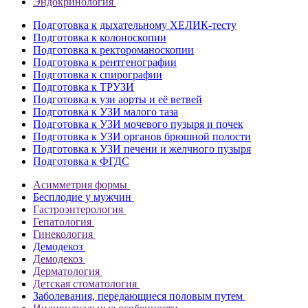
Эндокринология
Подготовка к дыхательному ХЕЛИК-тесту
Подготовка к колоноскопии
Подготовка к ректороманоскопии
Подготовка к рентгенографии
Подготовка к спирографии
Подготовка к ТРУЗИ
Подготовка к узи аорты и её ветвей
Подготовка к УЗИ малого таза
Подготовка к УЗИ мочевого пузыря и почек
Подготовка к УЗИ органов брюшной полости
Подготовка к УЗИ печени и желчного пузыря
Подготовка к ФГДС
Асимметрия формы
Бесплодие у мужчин
Гастроэнтерология
Гепатология
Гинекология
Демодекоз
Демодекоз
Дерматология
Детская стоматология
Заболевания, передающиеся половым путем