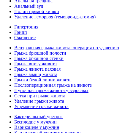
Анальная трещина
Анальный зуд
Полип прямой кишки
Удаление геморроя (геморроидэктомия)
Гипертония
Грипп
Ожирение
Вентральная грыжа живота: операция по удалению
Грыжа брюшной полости
Грыжа брюшной стенки
Грыжа внизу живота
Грыжа живота паховая
Грыжа мышц живота
Грыжи белой линии живота
Послеоперационная грыжа на животе
Пупочная грыжа живота у взрослых
Сетка при грыже живота
Удаление грыжи живота
Ущемление грыжи живота
Бактериальный уретрит
Бесплодие у мужчин
Варикоцеле у мужчин
Кандидозный уретрит у мужчин