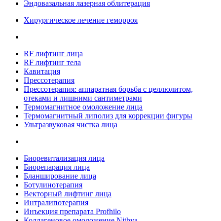
Эндовазальная лазерная облитерация
Хирургическое лечение геморроя
RF лифтинг лица
RF лифтинг тела
Кавитация
Прессотерапия
Прессотерапия: аппаратная борьба с целлюлитом,
отеками и лишними сантиметрами
Термомагнитное омоложение лица
Термомагнитный липолиз для коррекции фигуры
Ультразвуковая чистка лица
Биоревитализация лица
Биорепарация лица
Бланширование лица
Ботулинотерапия
Векторный лифтинг лица
Интралипотерапия
Инъекция препарата Profhilo
Коллагеновое омоложение Nithya