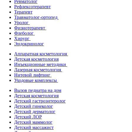
Ревматолог
Рефлексотерапевт
Терапевт
Травматолог-ортопед
Уролог
Физиотерапевт
Флеболог
Хирург
Эндокринолог
Аппаратная косметология
Детская косметология
Инъекционные методики
Лазерная косметология
Нитевой лифтинг
Уходовые комплексы
Вызов педиатра на дом
Детская косметология
Детский гастроэнтеролог
Детский гинеколог
Детский дерматолог
Детский ЛОР
Детский маммолог
Детский массажист