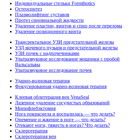
Индивидуальные стельки Formthotics
Остеосинтез
Плазмолифтинг суставов
Протез синовиальной жидкости
Удаление пластин, винтов и спиц после перелома
Удаление позиционного винта
Трансректальное УЗИ предстательной железы
УЗД мочевого пузыря и предстательной железы
УЗИ почек с надпочечниками
Ультразвуковое исследование мошонки с пробой
Вальсальвы
Ультразвуковое исследование почек
Ударно-волновая терапия
Фокусированная ударно-волновая терапия
Клеевая облитерация вен VenaSeal
Лазерное удаление сосудистых образований
Минифлебэктомия
Нога покраснела и воспалилась — что делать?
Онемение и жжение в ноге — что делать?
Отекают ноги, тяжесть в ногах? Что делать?
Склеротерапия
Склеротерапия вен