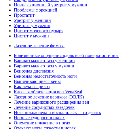
Неинфекционный уретрит у мужчин
Проблемы с эрекцией
Простатит
Уретрит у женщин
Уретрит у мужчин
Цистит мочевого пузыря
Цистит у мужчин
Лазерное лечение фимоза
Болезненные ощущения вдоль всей поверхности ног
Варикоз малого таза у женщин
Варикоз малого таза у мужчин
Венозная дисплазия
Венозная недостаточность ноги
Выпячивающиеся вены
Как лечат варикоз
Клеевая облитерация вен VenaSeal
Лазерное лечение варикоза (ЭВЛК)
Лечение варикозного расширения вен
Лечение сосудистых звездочек
Нога покраснела и воспалилась - что делать
Ночные судороги в икрах
Онемение и жжение в ногах
Отекают ноги, тяжести в ногах