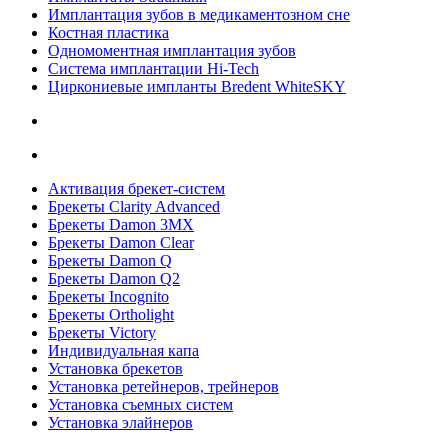
Имплантация зубов в медикаментозном сне
Костная пластика
Одномоментная имплантация зубов
Система имплантации Hi-Tech
Циркониевые импланты Bredent WhiteSKY
Активация брекет-систем
Брекеты Clarity Advanced
Брекеты Damon 3MX
Брекеты Damon Clear
Брекеты Damon Q
Брекеты Damon Q2
Брекеты Incognito
Брекеты Ortholight
Брекеты Victory
Индивидуальная капа
Установка брекетов
Установка ретейнеров, трейнеров
Установка съемных систем
Установка элайнеров