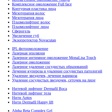
Комплексное омоложение Full face
Контурная пластика лица
Мезотерапия волос
Мезотерапия лица
Плазмолифтинг волос
Плазмолифтинг лица
Сферогель
Увеличение губ
Экзопротектор Novacutan
IPL фотоомоложение
Лазерная эпиляция
Лазерное интимное омоложение MonaLisa Touch
Лазерное омоложение
Лазерное удаление сосудистых образований
Лечение купероза и удаление сосудистых патологий
Удаление звездочек, лечение варикоза
Удаление сосудистых звездочек, сеточек на лице
Нитевой лифтинг Dermafil Boca
Нитевой лифтинг тела
Нити Aptos
Нити Dermafil Happy lift
Alpha Beta Complex Gel