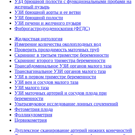
УЗД брюшной полости с функциональными пробами на
желчный пузырь
УЗИ брюшной аорты и ее ветви
УЗИ брюшной полости
УЗИ печени и желчного пузыря
Фиброгастродуоденоскопия (ФГДС)
Жидкостная цитология
Измерение количества околоплодных вод
Проверить проходимость маточных труб
Скрининг в третьем триместре беременности
Скрининг второго триместра беременности
Трансабдоминальное УЗИ органов малого таза
Трансвагинальное УЗИ органов малого таза
УЗИ в первом триместре беременности
УЗИ вен и сосудов малого таза
УЗИ малого таза
УЗИ маточных артерий и сосудов плода при
беременности
Ультразвуковое исследование лонных сочленений
Фетометрия плода
Фолликулометрия
Цервикометрия
Дуплексное сканирование артерий нижних конечностей