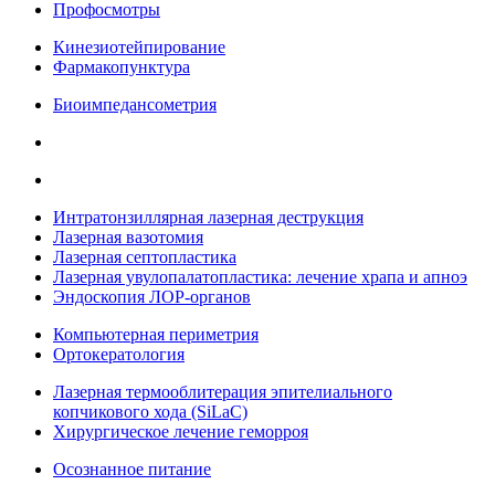
Профосмотры
Кинезиотейпирование
Фармакопунктура
Биоимпедансометрия
Интратонзиллярная лазерная деструкция
Лазерная вазотомия
Лазерная септопластика
Лазерная увулопалатопластика: лечение храпа и апноэ
Эндоскопия ЛОР-органов
Компьютерная периметрия
Ортокератология
Лазерная термооблитерация эпителиального
копчикового хода (SiLaC)
Хирургическое лечение геморроя
Осознанное питание