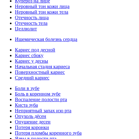
Купероз на лице
Неровный тон кожи лица
Неровный тон кожи тела
Отечность лица
Отечность тела
Целлюлит
Ишемическая болезнь сердца
Кариес под десной
Кариес сбоку
Кариес у десны
Начальная стадия кариеса
Поверхностный кариес
Средний кариес
Боли в зубе
Боль в коренном зубе
Воспаление полости рта
Киста зуба
Неприятный запах изо рта
Опухоль дёсен
Опущение десен
Потеря коронки
Потеря пломбы коренного зуба
Язвы в полости рта