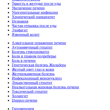
Тяжесть в желудке после еды
Увеличение печени
Урогенитальные инфекции
Хронический панкреатит
Целиакия
Частая отрыжка после еды
Эзофагит
Язвенный колит
Алкогольное поражение печени
Аутоиммунный гепатит
Болезнь гемохроматоз
Боли в правом подреберье
Боль в печени
Генетическая болезнь Жильбера
Желтый цвет глаз и кожи
Желчнокаменная болезнь
Инфекционный мононуклеоз
Лекарственный гепатит
Неалкогольная жировая болезнь печени
Токсический гепатит
Холангит
Цирроз печени
Гипоменорея