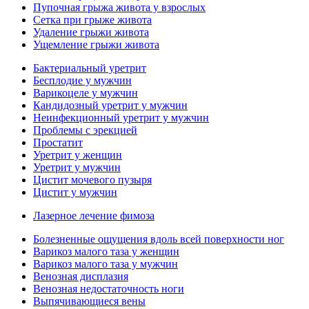
Пупочная грыжа живота у взрослых
Сетка при грыже живота
Удаление грыжи живота
Ущемление грыжи живота
Бактериальный уретрит
Бесплодие у мужчин
Варикоцеле у мужчин
Кандидозный уретрит у мужчин
Неинфекционный уретрит у мужчин
Проблемы с эрекцией
Простатит
Уретрит у женщин
Уретрит у мужчин
Цистит мочевого пузыря
Цистит у мужчин
Лазерное лечение фимоза
Болезненные ощущения вдоль всей поверхности ног
Варикоз малого таза у женщин
Варикоз малого таза у мужчин
Венозная дисплазия
Венозная недостаточность ноги
Выпячивающиеся вены