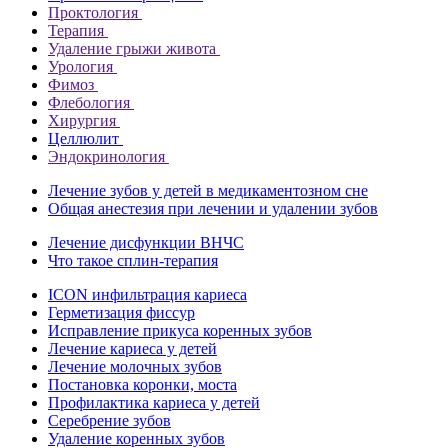
Проктология
Терапия
Удаление грыжи живота
Урология
Фимоз
Флебология
Хирургия
Целлюлит
Эндокринология
Лечение зубов у детей в медикаментозном сне
Общая анестезия при лечении и удалении зубов
Лечение дисфункции ВНЧС
Что такое сплин-терапия
ICON инфильтрация кариеса
Герметизация фиссур
Исправление прикуса коренных зубов
Лечение кариеса у детей
Лечение молочных зубов
Постановка коронки, моста
Профилактика кариеса у детей
Серебрение зубов
Удаление коренных зубов