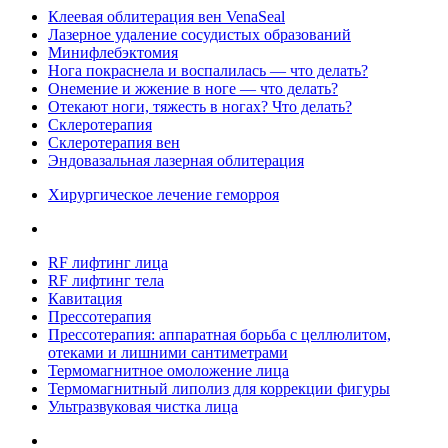
Клеевая облитерация вен VenaSeal
Лазерное удаление сосудистых образований
Минифлебэктомия
Нога покраснела и воспалилась — что делать?
Онемение и жжение в ноге — что делать?
Отекают ноги, тяжесть в ногах? Что делать?
Склеротерапия
Склеротерапия вен
Эндовазальная лазерная облитерация
Хирургическое лечение геморроя
RF лифтинг лица
RF лифтинг тела
Кавитация
Прессотерапия
Прессотерапия: аппаратная борьба с целлюлитом,
отеками и лишними сантиметрами
Термомагнитное омоложение лица
Термомагнитный липолиз для коррекции фигуры
Ультразвуковая чистка лица