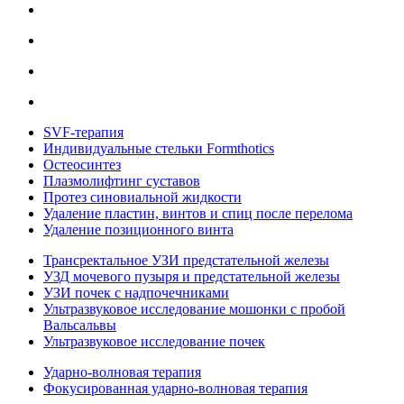
SVF-терапия
Индивидуальные стельки Formthotics
Остеосинтез
Плазмолифтинг суставов
Протез синовиальной жидкости
Удаление пластин, винтов и спиц после перелома
Удаление позиционного винта
Трансректальное УЗИ предстательной железы
УЗД мочевого пузыря и предстательной железы
УЗИ почек с надпочечниками
Ультразвуковое исследование мошонки с пробой
Вальсальвы
Ультразвуковое исследование почек
Ударно-волновая терапия
Фокусированная ударно-волновая терапия