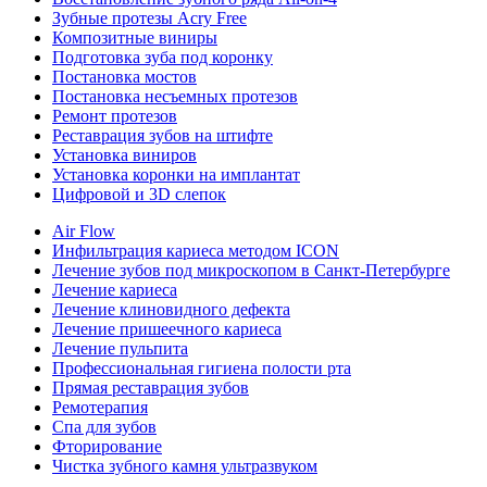
Зубные протезы Acry Free
Композитные виниры
Подготовка зуба под коронку
Постановка мостов
Постановка несъемных протезов
Ремонт протезов
Реставрация зубов на штифте
Установка виниров
Установка коронки на имплантат
Цифровой и 3D слепок
Air Flow
Инфильтрация кариеса методом ICON
Лечение зубов под микроскопом в Санкт-Петербурге
Лечение кариеса
Лечение клиновидного дефекта
Лечение пришеечного кариеса
Лечение пульпита
Профессиональная гигиена полости рта
Прямая реставрация зубов
Ремотерапия
Спа для зубов
Фторирование
Чистка зубного камня ультразвуком