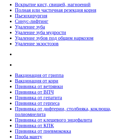
Вскрытие кист, свищей, нагноений
Полная или частичная резекция корня
Пьезохирургия
Синус-лифтинг
Удаление зуба
Удаление зуба мудрости
Удаление зубов под общим наркозом
Удаление экзостозов
Вакцинация от гриппа
Вакцинация от кори
Прививка от ветрянки
Прививка от ВПЧ
Прививка от гепатита
Прививка от герпеса
Прививка от дифтерии, столбняка, коклюша,
полиомиелита
Прививка от клещевого энцефалита
Прививка от КПК
Прививка от пневмококка
Проба манту