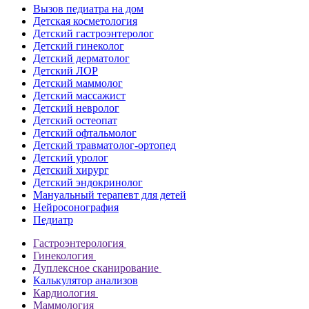
Вызов педиатра на дом
Детская косметология
Детский гастроэнтеролог
Детский гинеколог
Детский дерматолог
Детский ЛОР
Детский маммолог
Детский массажист
Детский невролог
Детский остеопат
Детский офтальмолог
Детский травматолог-ортопед
Детский уролог
Детский хирург
Детский эндокринолог
Мануальный терапевт для детей
Нейросонография
Педиатр
Гастроэнтерология
Гинекология
Дуплексное сканирование
Калькулятор анализов
Кардиология
Маммология