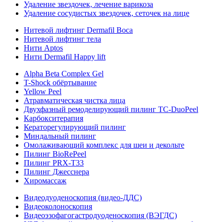
Удаление звездочек, лечение варикоза
Удаление сосудистых звездочек, сеточек на лице
Нитевой лифтинг Dermafil Boca
Нитевой лифтинг тела
Нити Aptos
Нити Dermafil Happy lift
Alpha Beta Complex Gel
T-Shock обёртывание
Yellow Peel
Атравматическая чистка лица
Двухфазный ремоделирующий пилинг TC-DuoPeel
Карбокситерапия
Кераторегулирующий пилинг
Миндальный пилинг
Омолаживающий комплекс для шеи и декольте
Пилинг BioRePeel
Пилинг PRX-T33
Пилинг Джесснера
Хиромассаж
Видеодуоденоскопия (видео-ДДС)
Видеоколоноскопия
Видеоэзофагогастродуоденоскопия (ВЭГДС)