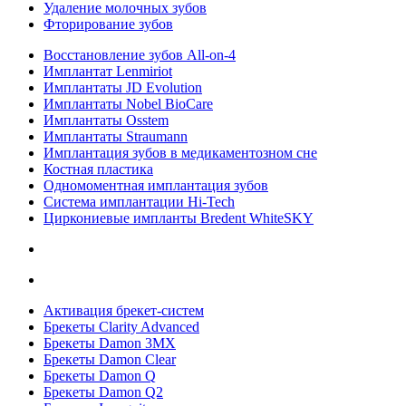
Удаление молочных зубов
Фторирование зубов
Восстановление зубов All‑on‑4
Имплантат Lenmiriot
Имплантаты JD Evolution
Имплантаты Nobel BioСare
Имплантаты Osstem
Имплантаты Straumann
Имплантация зубов в медикаментозном сне
Костная пластика
Одномоментная имплантация зубов
Система имплантации Hi-Tech
Циркониевые импланты Bredent WhiteSKY
Активация брекет-систем
Брекеты Clarity Advanced
Брекеты Damon 3MX
Брекеты Damon Clear
Брекеты Damon Q
Брекеты Damon Q2