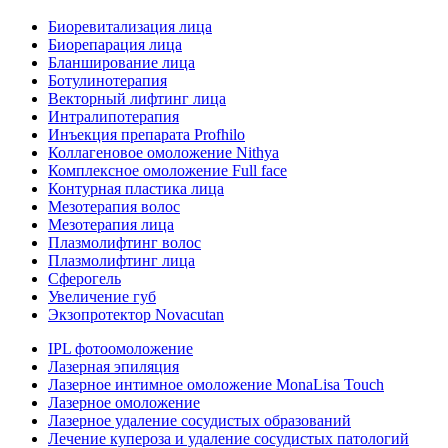
Биоревитализация лица
Биорепарация лица
Бланширование лица
Ботулинотерапия
Векторный лифтинг лица
Интралипотерапия
Инъекция препарата Profhilo
Коллагеновое омоложение Nithya
Комплексное омоложение Full face
Контурная пластика лица
Мезотерапия волос
Мезотерапия лица
Плазмолифтинг волос
Плазмолифтинг лица
Сферогель
Увеличение губ
Экзопротектор Novacutan
IPL фотоомоложение
Лазерная эпиляция
Лазерное интимное омоложение MonaLisa Touch
Лазерное омоложение
Лазерное удаление сосудистых образований
Лечение купероза и удаление сосудистых патологий