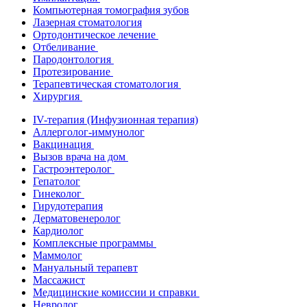
Компьютерная томография зубов
Лазерная стоматология
Ортодонтическое лечение
Отбеливание
Пародонтология
Протезирование
Терапевтическая стоматология
Хирургия
IV-терапия (Инфузионная терапия)
Аллерголог-иммунолог
Вакцинация
Вызов врача на дом
Гастроэнтеролог
Гепатолог
Гинеколог
Гирудотерапия
Дерматовенеролог
Кардиолог
Комплексные программы
Маммолог
Мануальный терапевт
Массажист
Медицинские комиссии и справки
Невролог