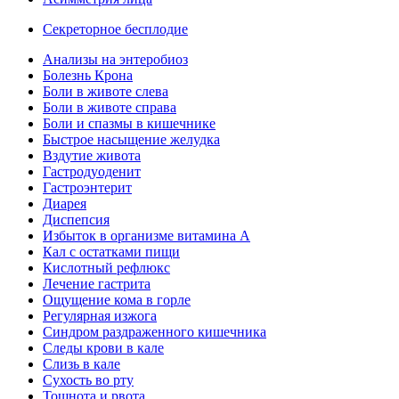
Секреторное бесплодие
Анализы на энтеробиоз
Болезнь Крона
Боли в животе слева
Боли в животе справа
Боли и спазмы в кишечнике
Быстрое насыщение желудка
Вздутие живота
Гастродуоденит
Гастроэнтерит
Диарея
Диспепсия
Избыток в организме витамина А
Кал с остатками пищи
Кислотный рефлюкс
Лечение гастрита
Ощущение кома в горле
Регулярная изжога
Синдром раздраженного кишечника
Следы крови в кале
Слизь в кале
Сухость во рту
Тошнота и рвота