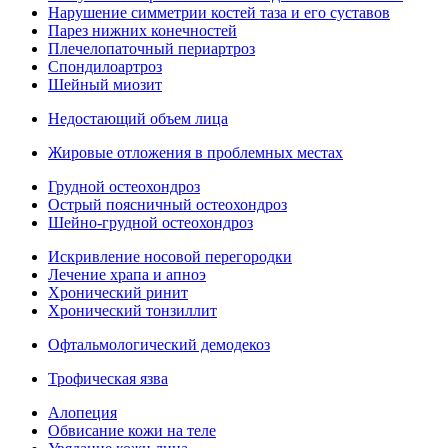
Нарушение симметрии костей таза и его суставов
Парез нижних конечностей
Плечелопаточный периартроз
Спондилоартроз
Шейный миозит
Недостающий объем лица
Жировые отложения в проблемных местах
Грудной остеохондроз
Острый поясничный остеохондроз
Шейно-грудной остеохондроз
Искривление носовой перегородки
Лечение храпа и апноэ
Хронический ринит
Хронический тонзиллит
Офтальмологический демодекоз
Трофическая язва
Алопеция
Обвисание кожи на теле