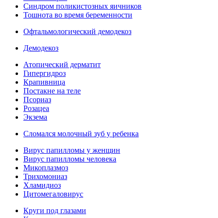
Синдром поликистозных яичников
Тошнота во время беременности
Офтальмологический демодекоз
Демодекоз
Атопический дерматит
Гипергидроз
Крапивница
Постакне на теле
Псориаз
Розацеа
Экзема
Сломался молочный зуб у ребенка
Вирус папилломы у женщин
Вирус папилломы человека
Микоплазмоз
Трихомониаз
Хламидиоз
Цитомегаловирус
Круги под глазами