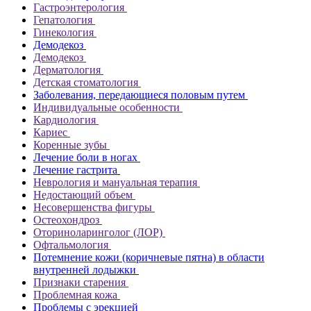
Гастроэнтерология
Гепатология
Гинекология
Демодекоз
Демодекоз
Дерматология
Детская стоматология
Заболевания, передающиеся половым путем
Индивидуальные особенности
Кардиология
Кариес
Коренные зубы
Лечение боли в ногах
Лечение гастрита
Неврология и мануальная терапия
Недостающий объем
Несовершенства фигуры
Остеохондроз
Оториноларинголог (ЛОР)
Офтальмология
Потемнение кожи (коричневые пятна) в области
внутренней лодыжки
Признаки старения
Проблемная кожа
Проблемы с эрекцией