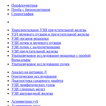
Пикфлоуметрия
Проба с бронхолитиком
Спирография
Трансректальное УЗИ предстательной железы
УЗД мочевого пузыря и предстательной железы
УЗИ органов мошонки
УЗИ почек и мочевого пузыря
УЗИ почек с надпочечниками
УЗИ предстательной железы
Ультразвуковое исследование мошонки с пробой
Вальсальвы
Ультразвуковое исследование почек
Анализ на витамин Д
Генетические исследования
Диагностика сахарного диабета
УЗИ лимфатических узлов
УЗИ слюнных желез
УЗИ щитовидной железы
Асимметрия губ
Асимметрия лица