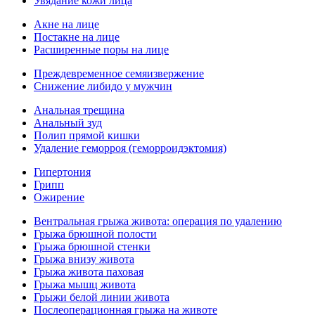
Увядание кожи лица
Акне на лице
Постакне на лице
Расширенные поры на лице
Преждевременное семяизвержение
Снижение либидо у мужчин
Анальная трещина
Анальный зуд
Полип прямой кишки
Удаление геморроя (геморроидэктомия)
Гипертония
Грипп
Ожирение
Вентральная грыжа живота: операция по удалению
Грыжа брюшной полости
Грыжа брюшной стенки
Грыжа внизу живота
Грыжа живота паховая
Грыжа мышц живота
Грыжи белой линии живота
Послеоперационная грыжа на животе