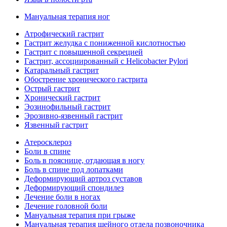
Мануальная терапия ног
Атрофический гастрит
Гастрит желудка с пониженной кислотностью
Гастрит с повышенной секрецией
Гастрит, ассоциированный с Helicobacter Pylori
Катаральный гастрит
Обострение хронического гастрита
Острый гастрит
Хронический гастрит
Эозинофильный гастрит
Эрозивно-язвенный гастрит
Язвенный гастрит
Атеросклероз
Боли в спине
Боль в пояснице, отдающая в ногу
Боль в спине под лопатками
Деформирующий артроз суставов
Деформирующий спондилез
Лечение боли в ногах
Лечение головной боли
Мануальная терапия при грыже
Мануальная терапия шейного отдела позвоночника