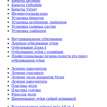
Брекеты Incognito
Брекеты Ortholight
Брекеты Victory
Индивидуальная капа
Установка брекетов
Установка ретейнеров, трейнеров
Установка съемных систем
Установка элайнеров
Внутриканальное отбеливание
Лазерное отбеливание зубов
Отбеливание Zoom 4
Отбеливание зубов с пломбами
Профессиональная гигиена полости рта перед
отбеливанием зубов
Лечение пародонтоза
Лечение гингивита
Лечение десен аппаратом Vector
Лечение пародонтита
Пластика десен
Пластика уздечки
Рецессия десен
Шинирование зубов гибкой керамикой
Восстановление зубного ряда All‑on‑4