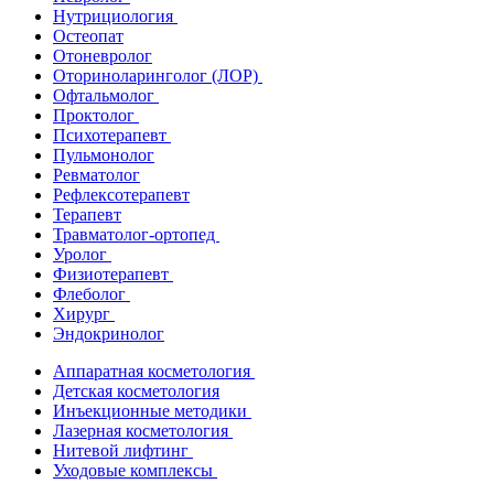
Нутрициология
Остеопат
Отоневролог
Оториноларинголог (ЛОР)
Офтальмолог
Проктолог
Психотерапевт
Пульмонолог
Ревматолог
Рефлексотерапевт
Терапевт
Травматолог-ортопед
Уролог
Физиотерапевт
Флеболог
Хирург
Эндокринолог
Аппаратная косметология
Детская косметология
Инъекционные методики
Лазерная косметология
Нитевой лифтинг
Уходовые комплексы