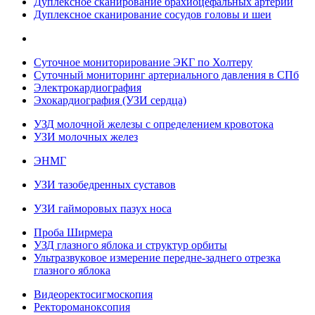
Дуплексное сканирование брахиоцефальных артерий
Дуплексное сканирование сосудов головы и шеи
Суточное мониторирование ЭКГ по Холтеру
Суточный мониторинг артериального давления в СПб
Электрокардиография
Эхокардиография (УЗИ сердца)
УЗД молочной железы с определением кровотока
УЗИ молочных желез
ЭНМГ
УЗИ тазобедренных суставов
УЗИ гайморовых пазух носа
Проба Ширмера
УЗД глазного яблока и структур орбиты
Ультразвуковое измерение передне-заднего отрезка
глазного яблока
Видеоректосигмоскопия
Ректороманоксопия