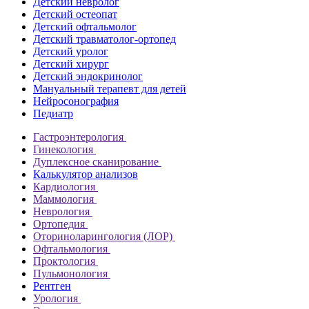
Детский невролог
Детский остеопат
Детский офтальмолог
Детский травматолог-ортопед
Детский уролог
Детский хирург
Детский эндокринолог
Мануальный терапевт для детей
Нейросонография
Педиатр
Гастроэнтерология
Гинекология
Дуплексное сканирование
Калькулятор анализов
Кардиология
Маммология
Неврология
Ортопедия
Оториноларингология (ЛОР)
Офтальмология
Проктология
Пульмонология
Рентген
Урология