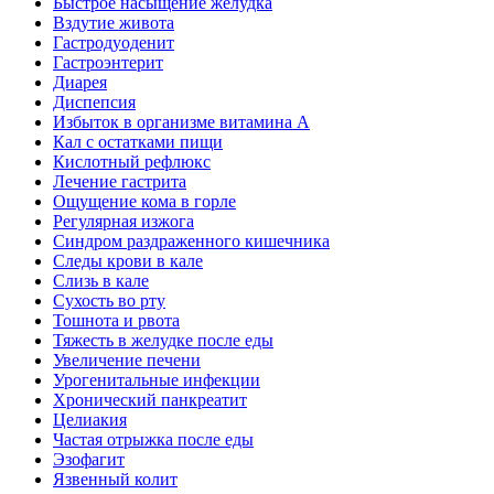
Быстрое насыщение желудка
Вздутие живота
Гастродуоденит
Гастроэнтерит
Диарея
Диспепсия
Избыток в организме витамина А
Кал с остатками пищи
Кислотный рефлюкс
Лечение гастрита
Ощущение кома в горле
Регулярная изжога
Синдром раздраженного кишечника
Следы крови в кале
Слизь в кале
Сухость во рту
Тошнота и рвота
Тяжесть в желудке после еды
Увеличение печени
Урогенитальные инфекции
Хронический панкреатит
Целиакия
Частая отрыжка после еды
Эзофагит
Язвенный колит