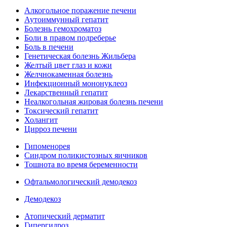
Алкогольное поражение печени
Аутоиммунный гепатит
Болезнь гемохроматоз
Боли в правом подреберье
Боль в печени
Генетическая болезнь Жильбера
Желтый цвет глаз и кожи
Желчнокаменная болезнь
Инфекционный мононуклеоз
Лекарственный гепатит
Неалкогольная жировая болезнь печени
Токсический гепатит
Холангит
Цирроз печени
Гипоменорея
Синдром поликистозных яичников
Тошнота во время беременности
Офтальмологический демодекоз
Демодекоз
Атопический дерматит
Гипергидроз