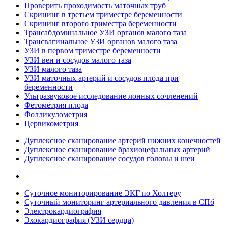
Проверить проходимость маточных труб
Скрининг в третьем триместре беременности
Скрининг второго триместра беременности
Трансабдоминальное УЗИ органов малого таза
Трансвагинальное УЗИ органов малого таза
УЗИ в первом триместре беременности
УЗИ вен и сосудов малого таза
УЗИ малого таза
УЗИ маточных артерий и сосудов плода при
беременности
Ультразвуковое исследование лонных сочленений
Фетометрия плода
Фолликулометрия
Цервикометрия
Дуплексное сканирование артерий нижних конечностей
Дуплексное сканирование брахиоцефальных артерий
Дуплексное сканирование сосудов головы и шеи
Суточное мониторирование ЭКГ по Холтеру
Суточный мониторинг артериального давления в СПб
Электрокардиография
Эхокардиография (УЗИ сердца)