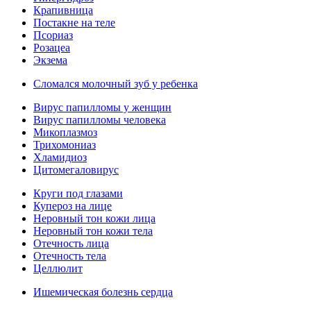
Крапивница
Постакне на теле
Псориаз
Розацеа
Экзема
Сломался молочный зуб у ребенка
Вирус папилломы у женщин
Вирус папилломы человека
Микоплазмоз
Трихомониаз
Хламидиоз
Цитомегаловирус
Круги под глазами
Купероз на лице
Неровный тон кожи лица
Неровный тон кожи тела
Отечность лица
Отечность тела
Целлюлит
Ишемическая болезнь сердца