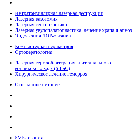
Интратонзиллярная лазерная деструкция
Лазерная вазотомия
Лазерная септопластика
Лазерная увулопалатопластика: лечение храпа и апноэ
Эндоскопия ЛОР-органов
Компьютерная периметрия
Ортокератология
Лазерная термооблитерация эпителиального
копчикового хода (SiLaC)
Хирургическое лечение геморроя
Осознанное питание
SVF-терапия