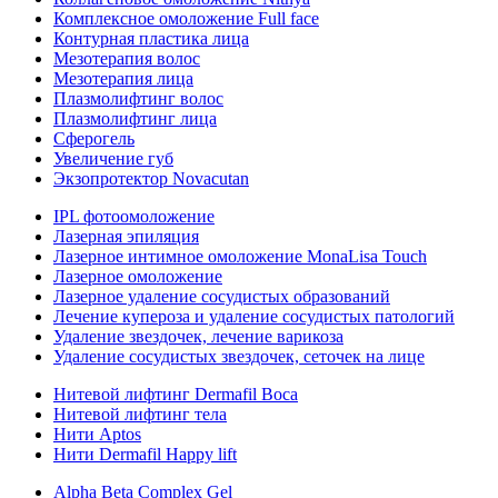
Комплексное омоложение Full face
Контурная пластика лица
Мезотерапия волос
Мезотерапия лица
Плазмолифтинг волос
Плазмолифтинг лица
Сферогель
Увеличение губ
Экзопротектор Novacutan
IPL фотоомоложение
Лазерная эпиляция
Лазерное интимное омоложение MonaLisa Touch
Лазерное омоложение
Лазерное удаление сосудистых образований
Лечение купероза и удаление сосудистых патологий
Удаление звездочек, лечение варикоза
Удаление сосудистых звездочек, сеточек на лице
Нитевой лифтинг Dermafil Boca
Нитевой лифтинг тела
Нити Aptos
Нити Dermafil Happy lift
Alpha Beta Complex Gel