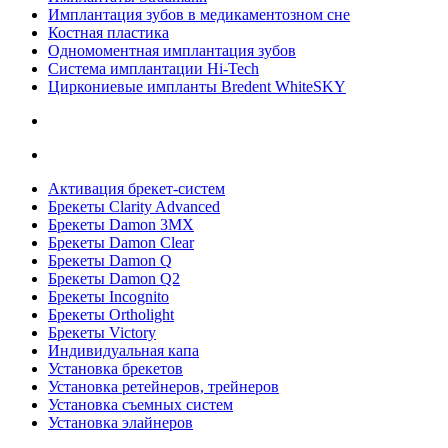
Имплантация зубов в медикаментозном сне
Костная пластика
Одномоментная имплантация зубов
Система имплантации Hi-Tech
Циркониевые импланты Bredent WhiteSKY
Активация брекет-систем
Брекеты Clarity Advanced
Брекеты Damon 3MX
Брекеты Damon Clear
Брекеты Damon Q
Брекеты Damon Q2
Брекеты Incognito
Брекеты Ortholight
Брекеты Victory
Индивидуальная капа
Установка брекетов
Установка ретейнеров, трейнеров
Установка съемных систем
Установка элайнеров