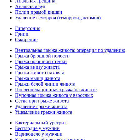
Анальная трещина
Анальный зуд
Полип прямой кишки
Удаление геморроя (геморроидэктомия)
Гипертония
Грипп
Ожирение
Вентральная грыжа живота: операция по удалению
Грыжа брюшной полости
Грыжа брюшной стенки
Грыжа внизу живота
Грыжа живота паховая
Грыжа мышц живота
Грыжи белой линии живота
Послеоперационная грыжа на животе
Пупочная грыжа живота у взрослых
Сетка при грыже живота
Удаление грыжи живота
Ущемление грыжи живота
Бактериальный уретрит
Бесплодие у мужчин
Варикоцеле у мужчин
Кандидозный уретрит у мужчин