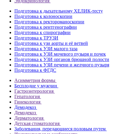
Эндокринология
Подготовка к дыхательному ХЕЛИК-тесту
Подготовка к колоноскопии
Подготовка к ректороманоскопии
Подготовка к рентгенографии
Подготовка к спирографии
Подготовка к ТРУЗИ
Подготовка к узи аорты и её ветвей
Подготовка к УЗИ малого таза
Подготовка к УЗИ мочевого пузыря и почек
Подготовка к УЗИ органов брюшной полости
Подготовка к УЗИ печени и желчного пузыря
Подготовка к ФГДС
Асимметрия формы
Бесплодие у мужчин
Гастроэнтерология
Гепатология
Гинекология
Демодекоз
Демодекоз
Дерматология
Детская стоматология
Заболевания, передающиеся половым путем