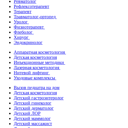
Ревматолог
Рефлексотерапевт
Терапевт
Травматолог-ортопед
Уролог
Физиотерапевт
Флеболог
Хирург
Эндокринолог
Аппаратная косметология
Детская косметология
Инъекционные методики
Лазерная косметология
Нитевой лифтинг
Уходовые комплексы
Вызов педиатра на дом
Детская косметология
Детский гастроэнтеролог
Детский гинеколог
Детский дерматолог
Детский ЛОР
Детский маммолог
Детский массажист