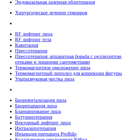
Эндовазальная лазерная облитерация
Хирургическое лечение геморроя
RF лифтинг лица
RF лифтинг тела
Кавитация
Прессотерапия
Прессотерапия: аппаратная борьба с целлюлитом,
отеками и лишними сантиметрами
Термомагнитное омоложение лица
Термомагнитный липолиз для коррекции фигуры
Ультразвуковая чистка лица
Биоревитализация лица
Биорепарация лица
Бланширование лица
Ботулинотерапия
Векторный лифтинг лица
Интралипотерапия
Инъекция препарата Profhilo
Коллагеновое омоложение Nithya