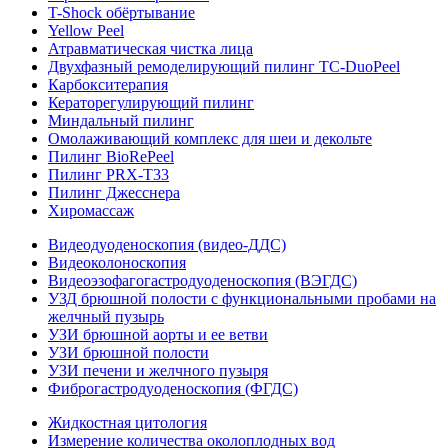
T-Shock обёртывание
Yellow Peel
Атравматическая чистка лица
Двухфазный ремоделирующий пилинг TC-DuoPeel
Карбокситерапия
Кераторегулирующий пилинг
Миндальный пилинг
Омолаживающий комплекс для шеи и декольте
Пилинг BioRePeel
Пилинг PRX-T33
Пилинг Джесснера
Хиромассаж
Видеодуоденоскопия (видео-ДДС)
Видеоколоноскопия
Видеоэзофагогастродуоденоскопия (ВЭГДС)
УЗД брюшной полости с функциональными пробами на
желчный пузырь
УЗИ брюшной аорты и ее ветви
УЗИ брюшной полости
УЗИ печени и желчного пузыря
Фиброгастродуоденоскопия (ФГДС)
Жидкостная цитология
Измерение количества околоплодных вод