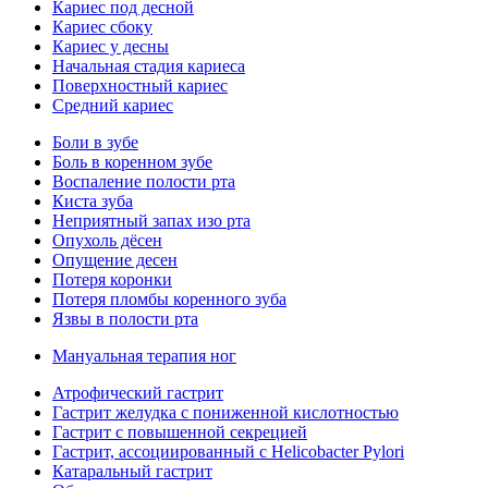
Кариес под десной
Кариес сбоку
Кариес у десны
Начальная стадия кариеса
Поверхностный кариес
Средний кариес
Боли в зубе
Боль в коренном зубе
Воспаление полости рта
Киста зуба
Неприятный запах изо рта
Опухоль дёсен
Опущение десен
Потеря коронки
Потеря пломбы коренного зуба
Язвы в полости рта
Мануальная терапия ног
Атрофический гастрит
Гастрит желудка с пониженной кислотностью
Гастрит с повышенной секрецией
Гастрит, ассоциированный с Helicobacter Pylori
Катаральный гастрит