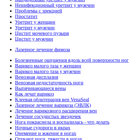
Неинфекционный уретрит у мужчин
Проблемы с эрекцией
Простатит
Уретрит у женщин
Уретрит у мужчин
Цистит мочевого пузыря
Цистит у мужчин
Лазерное лечение фимоза
Болезненные ощущения вдоль всей поверхности ног
Варикоз малого таза у женщин
Варикоз малого таза у мужчин
Венозная дисплазия
Венозная недостаточность ноги
Выпячивающиеся вены
Как лечат варикоз
Клеевая облитерация вен VenaSeal
Лазерное лечение варикоза (ЭВЛК)
Лечение варикозного расширения вен
Лечение сосудистых звездочек
Нога покраснела и воспалилась - что делать
Ночные судороги в икрах
Онемение и жжение в ногах
Отекают ноги, тяжести в ногах