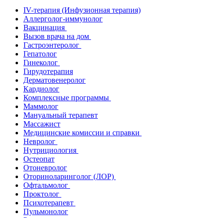
IV-терапия (Инфузионная терапия)
Аллерголог-иммунолог
Вакцинация
Вызов врача на дом
Гастроэнтеролог
Гепатолог
Гинеколог
Гирудотерапия
Дерматовенеролог
Кардиолог
Комплексные программы
Маммолог
Мануальный терапевт
Массажист
Медицинские комиссии и справки
Невролог
Нутрициология
Остеопат
Отоневролог
Оториноларинголог (ЛОР)
Офтальмолог
Проктолог
Психотерапевт
Пульмонолог