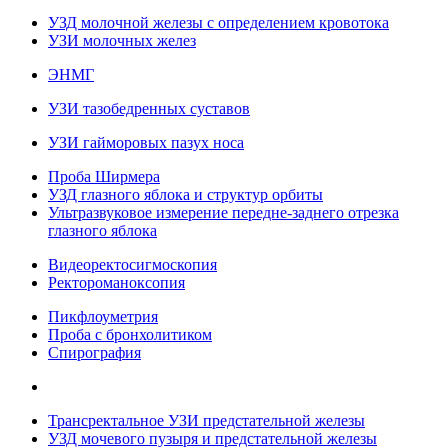
УЗД молочной железы с определением кровотока
УЗИ молочных желез
ЭНМГ
УЗИ тазобедренных суставов
УЗИ гайморовых пазух носа
Проба Ширмера
УЗД глазного яблока и структур орбиты
Ультразвуковое измерение передне-заднего отрезка
глазного яблока
Видеоректосигмоскопия
Ректороманоксопия
Пикфлоуметрия
Проба с бронхолитиком
Спирография
Трансректальное УЗИ предстательной железы
УЗД мочевого пузыря и предстательной железы