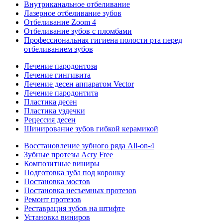
Внутриканальное отбеливание
Лазерное отбеливание зубов
Отбеливание Zoom 4
Отбеливание зубов с пломбами
Профессиональная гигиена полости рта перед
отбеливанием зубов
Лечение пародонтоза
Лечение гингивита
Лечение десен аппаратом Vector
Лечение пародонтита
Пластика десен
Пластика уздечки
Рецессия десен
Шинирование зубов гибкой керамикой
Восстановление зубного ряда All‑on‑4
Зубные протезы Acry Free
Композитные виниры
Подготовка зуба под коронку
Постановка мостов
Постановка несъемных протезов
Ремонт протезов
Реставрация зубов на штифте
Установка виниров