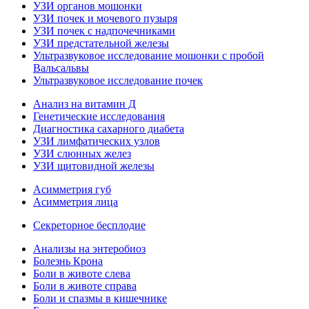
УЗИ органов мошонки
УЗИ почек и мочевого пузыря
УЗИ почек с надпочечниками
УЗИ предстательной железы
Ультразвуковое исследование мошонки с пробой
Вальсальвы
Ультразвуковое исследование почек
Анализ на витамин Д
Генетические исследования
Диагностика сахарного диабета
УЗИ лимфатических узлов
УЗИ слюнных желез
УЗИ щитовидной железы
Асимметрия губ
Асимметрия лица
Секреторное бесплодие
Анализы на энтеробиоз
Болезнь Крона
Боли в животе слева
Боли в животе справа
Боли и спазмы в кишечнике