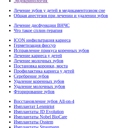
Эндокринология
Лечение зубов у детей в медикаментозном сне
Общая анестезия при лечении и удалении зубов
Лечение дисфункции ВНЧС
Что такое сплин-терапия
ICON инфильтрация кариеса
Герметизация фиссур
Исправление прикуса коренных зубов
Лечение кариеса у детей
Лечение молочных зубов
Постановка коронки, моста
Профилактика кариеса у детей
Серебрение зубов
Удаление коренных зубов
Удаление молочных зубов
Фторирование зубов
Восстановление зубов All‑on‑4
Имплантат Lenmiriot
Имплантаты JD Evolution
Имплантаты Nobel BioСare
Имплантаты Osstem
Имплантаты Straumann