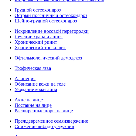
Грудной остеохондроз
Острый поясничный остеохондроз
Шейно-грудной остеохондроз
Искривление носовой перегородки
Лечение храпа и апноэ
Хронический ринит
Хронический тонзиллит
Офтальмологический демодекоз
Трофическая язва
Алопеция
Обвисание кожи на теле
Увядание кожи лица
Акне на лице
Постакне на лице
Расширенные поры на лице
Преждевременное семяизвержение
Снижение либидо у мужчин