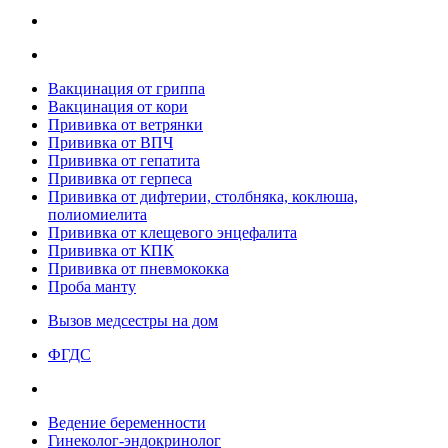
Вакцинация от гриппа
Вакцинация от кори
Прививка от ветрянки
Прививка от ВПЧ
Прививка от гепатита
Прививка от герпеса
Прививка от дифтерии, столбняка, коклюша,
полиомиелита
Прививка от клещевого энцефалита
Прививка от КПК
Прививка от пневмококка
Проба манту
Вызов медсестры на дом
ФГДС
Ведение беременности
Гинеколог-эндокринолог