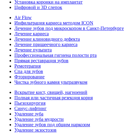
Установка коронки на имплантат
Цифровой и 3D слепок
Air Flow
Инфильтрация кариеса методом ICON
Лечение зубов под микроскопом в Санкт-Петербурге
Лечение кариеса
Лечение клиновидного дефекта
Лечение пришеечного кариеса
Лечение пульпита
Профессиональная гигиена полости рта
Прямая реставрация зубов
Ремотерапия
Спа для зубов
Фторирование
Чистка зубного камня ультразвуком
Вскрытие кист, свищей, нагноений
Полная или частичная резекция корня
Пьезохирургия
Синус-лифтинг
Удаление зуба
Удаление зуба мудрости
Удаление зубов под общим наркозом
Удаление экзостозов