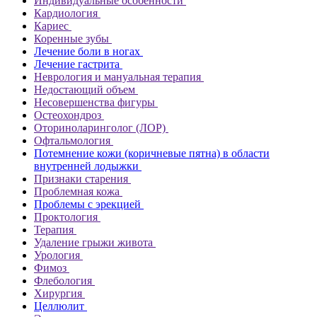
Индивидуальные особенности
Кардиология
Кариес
Коренные зубы
Лечение боли в ногах
Лечение гастрита
Неврология и мануальная терапия
Недостающий объем
Несовершенства фигуры
Остеохондроз
Оториноларинголог (ЛОР)
Офтальмология
Потемнение кожи (коричневые пятна) в области
внутренней лодыжки
Признаки старения
Проблемная кожа
Проблемы с эрекцией
Проктология
Терапия
Удаление грыжи живота
Урология
Фимоз
Флебология
Хирургия
Целлюлит