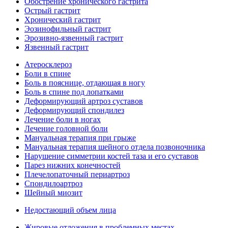
Обострение хронического гастрита
Острый гастрит
Хронический гастрит
Эозинофильный гастрит
Эрозивно-язвенный гастрит
Язвенный гастрит
Атеросклероз
Боли в спине
Боль в пояснице, отдающая в ногу
Боль в спине под лопатками
Деформирующий артроз суставов
Деформирующий спондилез
Лечение боли в ногах
Лечение головной боли
Мануальная терапия при грыже
Мануальная терапия шейного отдела позвоночника
Нарушение симметрии костей таза и его суставов
Парез нижних конечностей
Плечелопаточный периартроз
Спондилоартроз
Шейный миозит
Недостающий объем лица
Жировые отложения в проблемных местах