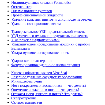
Индивидуальные стельки Formthotics
Остеосинтез
Плазмолифтинг суставов
Протез синовиальной жидкости
Удаление пластин, винтов и спиц после перелома
Удаление позиционного винта
Трансректальное УЗИ предстательной железы
УЗД мочевого пузыря и предстательной железы
УЗИ почек с надпочечниками
Ультразвуковое исследование мошонки с пробой
Вальсальвы
Ультразвуковое исследование почек
Ударно-волновая терапия
Фокусированная ударно-волновая терапия
Клеевая облитерация вен VenaSeal
Лазерное удаление сосудистых образований
Минифлебэктомия
Нога покраснела и воспалилась — что делать?
Онемение и жжение в ноге — что делать?
Отекают ноги, тяжесть в ногах? Что делать?
Склеротерапия
Склеротерапия вен