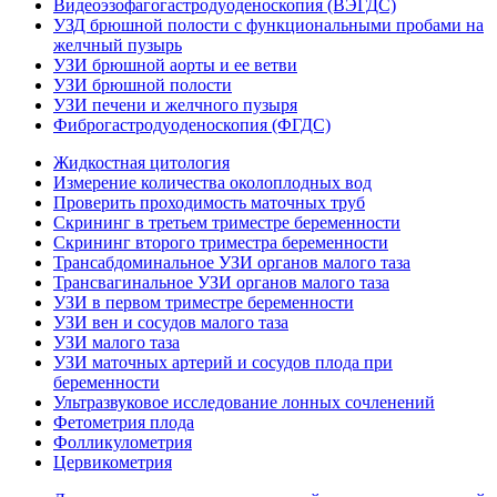
Видеоэзофагогастродуоденоскопия (ВЭГДС)
УЗД брюшной полости с функциональными пробами на
желчный пузырь
УЗИ брюшной аорты и ее ветви
УЗИ брюшной полости
УЗИ печени и желчного пузыря
Фиброгастродуоденоскопия (ФГДС)
Жидкостная цитология
Измерение количества околоплодных вод
Проверить проходимость маточных труб
Скрининг в третьем триместре беременности
Скрининг второго триместра беременности
Трансабдоминальное УЗИ органов малого таза
Трансвагинальное УЗИ органов малого таза
УЗИ в первом триместре беременности
УЗИ вен и сосудов малого таза
УЗИ малого таза
УЗИ маточных артерий и сосудов плода при
беременности
Ультразвуковое исследование лонных сочленений
Фетометрия плода
Фолликулометрия
Цервикометрия