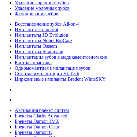
Удаление коренных зубов
Удаление молочных зубов
Фторирование зубов
Восстановление зубов All‑on‑4
Имплантат Lenmiriot
Имплантаты JD Evolution
Имплантаты Nobel BioСare
Имплантаты Osstem
Имплантаты Straumann
Имплантация зубов в медикаментозном сне
Костная пластика
Одномоментная имплантация зубов
Система имплантации Hi-Tech
Циркониевые импланты Bredent WhiteSKY
Активация брекет-систем
Брекеты Clarity Advanced
Брекеты Damon 3MX
Брекеты Damon Clear
Брекеты Damon Q