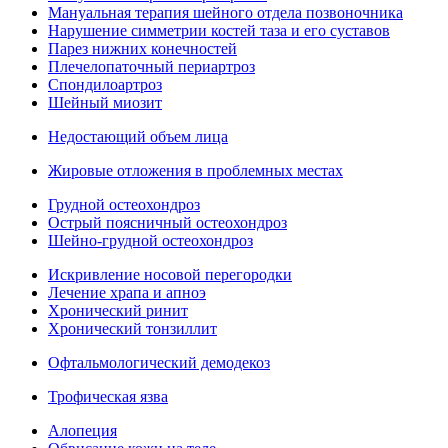
Мануальная терапия шейного отдела позвоночника
Нарушение симметрии костей таза и его суставов
Парез нижних конечностей
Плечелопаточный периартроз
Спондилоартроз
Шейный миозит
Недостающий объем лица
Жировые отложения в проблемных местах
Грудной остеохондроз
Острый поясничный остеохондроз
Шейно-грудной остеохондроз
Искривление носовой перегородки
Лечение храпа и апноэ
Хронический ринит
Хронический тонзиллит
Офтальмологический демодекоз
Трофическая язва
Алопеция