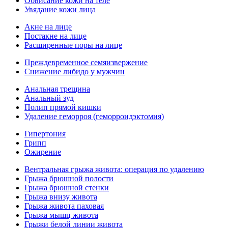
Обвисание кожи на теле
Увядание кожи лица
Акне на лице
Постакне на лице
Расширенные поры на лице
Преждевременное семяизвержение
Снижение либидо у мужчин
Анальная трещина
Анальный зуд
Полип прямой кишки
Удаление геморроя (геморроидэктомия)
Гипертония
Грипп
Ожирение
Вентральная грыжа живота: операция по удалению
Грыжа брюшной полости
Грыжа брюшной стенки
Грыжа внизу живота
Грыжа живота паховая
Грыжа мышц живота
Грыжи белой линии живота