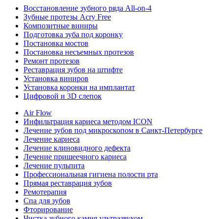
Восстановление зубного ряда All‑on‑4
Зубные протезы Acry Free
Композитные виниры
Подготовка зуба под коронку
Постановка мостов
Постановка несъемных протезов
Ремонт протезов
Реставрация зубов на штифте
Установка виниров
Установка коронки на имплантат
Цифровой и 3D слепок
Air Flow
Инфильтрация кариеса методом ICON
Лечение зубов под микроскопом в Санкт-Петербурге
Лечение кариеса
Лечение клиновидного дефекта
Лечение пришеечного кариеса
Лечение пульпита
Профессиональная гигиена полости рта
Прямая реставрация зубов
Ремотерапия
Спа для зубов
Фторирование
Чистка зубного камня ультразвуком