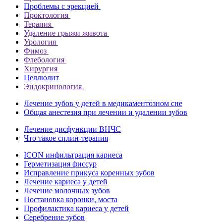
Проблемы с эрекцией
Проктология
Терапия
Удаление грыжи живота
Урология
Фимоз
Флебология
Хирургия
Целлюлит
Эндокринология
Лечение зубов у детей в медикаментозном сне
Общая анестезия при лечении и удалении зубов
Лечение дисфункции ВНЧС
Что такое сплин-терапия
ICON инфильтрация кариеса
Герметизация фиссур
Исправление прикуса коренных зубов
Лечение кариеса у детей
Лечение молочных зубов
Постановка коронки, моста
Профилактика кариеса у детей
Серебрение зубов