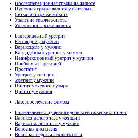
Послеоперационная грыжа на животе
Пупочная грыжа живота у взрослых
Сетка при грыже живота
Удаление грыжи живота
Ущемление грыжи живота
Бактериальный уретрит
Бесплодие у мужчин
Варикоцеле у мужчин
Кандидозный уретрит у мужчин
Неинфекционный уретрит у мужчин
Проблемы с эрекцией
Простатит
Уретрит у женщин
Уретрит у мужчин
Цистит мочевого пузыря
Цистит у мужчин
Лазерное лечение фимоза
Болезненные ощущения вдоль всей поверхности ног
Варикоз малого таза у женщин
Варикоз малого таза у мужчин
Венозная дисплазия
Венозная недостаточность ноги