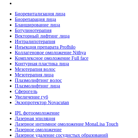
Биоревитализация лица
Биорепарация лица
Бланширование лица
Ботулинотерапия
Векторный лифтинг лица
Интралипотерапия
Инъекция препарата Profhilo
Коллагеновое омоложение Nithya
Комплексное омоложение Full face
Контурная пластика лица
Мезотерапия волос
Мезотерапия лица
Плазмолифтинг волос
Плазмолифтинг лица
Сферогель
Увеличение губ
Экзопротектор Novacutan
IPL фотоомоложение
Лазерная эпиляция
Лазерное интимное омоложение MonaLisa Touch
Лазерное омоложение
Лазерное удаление сосудистых образований