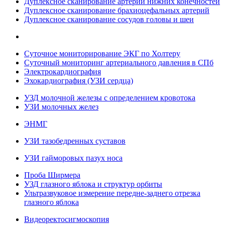
Дуплексное сканирование артерий нижних конечностей
Дуплексное сканирование брахиоцефальных артерий
Дуплексное сканирование сосудов головы и шеи
Суточное мониторирование ЭКГ по Холтеру
Суточный мониторинг артериального давления в СПб
Электрокардиография
Эхокардиография (УЗИ сердца)
УЗД молочной железы с определением кровотока
УЗИ молочных желез
ЭНМГ
УЗИ тазобедренных суставов
УЗИ гайморовых пазух носа
Проба Ширмера
УЗД глазного яблока и структур орбиты
Ультразвуковое измерение передне-заднего отрезка
глазного яблока
Видеоректосигмоскопия