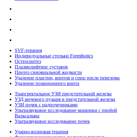
SVF-терапия
Индивидуальные стельки Formthotics
Остеосинтез
Плазмолифтинг суставов
Протез синовиальной жидкости
Удаление пластин, винтов и спиц после перелома
Удаление позиционного винта
Трансректальное УЗИ предстательной железы
УЗД мочевого пузыря и предстательной железы
УЗИ почек с надпочечниками
Ультразвуковое исследование мошонки с пробой
Вальсальвы
Ультразвуковое исследование почек
Ударно-волновая терапия