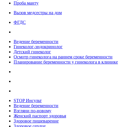
Проба манту
Вызов медсестры на дом
ФГДС
Ведение беременности
Гинеколог-эндокринолог
Детский гинеколог
Осмотр гинеколога на раннем сроке беременности
Планирование беременности у гинеколога в клинике
STOP Инсульт
Ведение беременности
Взгляни по-новому
Женский паспорт здоровья
Здоровое пищеварение
Здоровое сердце