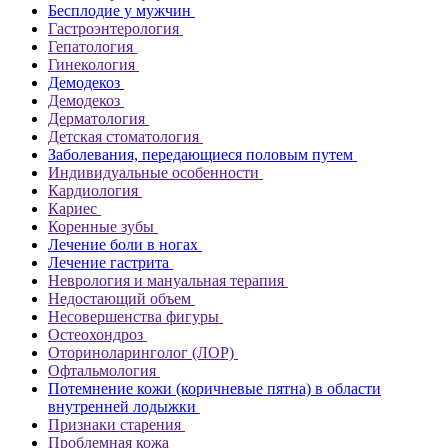
Бесплодие у мужчин
Гастроэнтерология
Гепатология
Гинекология
Демодекоз
Демодекоз
Дерматология
Детская стоматология
Заболевания, передающиеся половым путем
Индивидуальные особенности
Кардиология
Кариес
Коренные зубы
Лечение боли в ногах
Лечение гастрита
Неврология и мануальная терапия
Недостающий объем
Несовершенства фигуры
Остеохондроз
Оториноларинголог (ЛОР)
Офтальмология
Потемнение кожи (коричневые пятна) в области
внутренней лодыжки
Признаки старения
Проблемная кожа