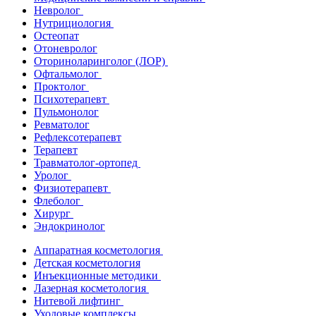
Невролог
Нутрициология
Остеопат
Отоневролог
Оториноларинголог (ЛОР)
Офтальмолог
Проктолог
Психотерапевт
Пульмонолог
Ревматолог
Рефлексотерапевт
Терапевт
Травматолог-ортопед
Уролог
Физиотерапевт
Флеболог
Хирург
Эндокринолог
Аппаратная косметология
Детская косметология
Инъекционные методики
Лазерная косметология
Нитевой лифтинг
Уходовые комплексы