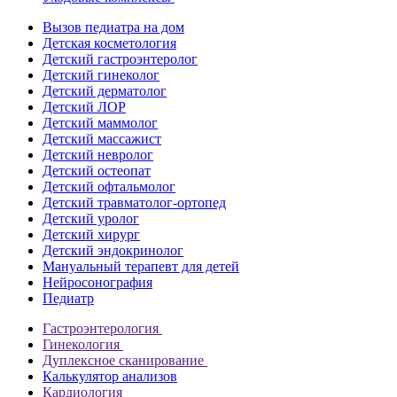
Вызов педиатра на дом
Детская косметология
Детский гастроэнтеролог
Детский гинеколог
Детский дерматолог
Детский ЛОР
Детский маммолог
Детский массажист
Детский невролог
Детский остеопат
Детский офтальмолог
Детский травматолог-ортопед
Детский уролог
Детский хирург
Детский эндокринолог
Мануальный терапевт для детей
Нейросонография
Педиатр
Гастроэнтерология
Гинекология
Дуплексное сканирование
Калькулятор анализов
Кардиология