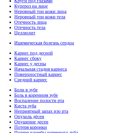
Круги под глазами
Купероз на лице
Неровный тон кожи лица
Неровный тон кожи тела
Отечность лица
Отечность тела
Целлюлит
Ишемическая болезнь сердца
Кариес под десной
Кариес сбоку
Кариес у десны
Начальная стадия кариеса
Поверхностный кариес
Средний кариес
Боли в зубе
Боль в коренном зубе
Воспаление полости рта
Киста зуба
Неприятный запах изо рта
Опухоль дёсен
Опущение десен
Потеря коронки
Потеря пломбы коренного зуба