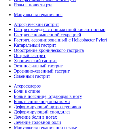
Язвы в полости рта
Мануальная терапия ног
Атрофический гастрит
Гастрит желудка с пониженной кислотностью
Гастрит с повышенной секрецией
Гастрит, ассоциированный с Helicobacter Pylori
Катаральный гастрит
Обострение хронического гастрита
Острый гастрит
Хронический гастрит
Эозинофильный гастрит
Эрозивно-язвенный гастрит
Язвенный гастрит
Атеросклероз
Боли в спине
Боль в пояснице, отдающая в ногу
Боль в спине под лопатками
Деформирующий артроз суставов
Деформирующий спондилез
Лечение боли в ногах
Лечение головной боли
Мануальная терапия при грыже