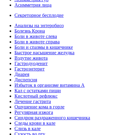
Асимметрия лица
Секреторное бесплодие
Анализы на энтеробиоз
Болезнь Крона
Боли в животе слева
Боли в животе справа
Боли и спазмы в кишечнике
Быстрое насыщение желудка
Вздутие живота
Гастродуоденит
Гастроэнтерит
Диарея
Диспепсия
Избыток в организме витамина А
Кал с остатками пищи
Кислотный рефлюкс
Лечение гастрита
Ощущение кома в горле
Регулярная изжога
Синдром раздраженного кишечника
Следы крови в кале
Слизь в кале
Сухость во рту