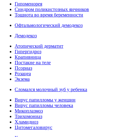
Гипоменорея
Синдром поликистозных яичников
Тошнота во время беременности
Офтальмологический демодекоз
Демодекоз
Атопический дерматит
Гипергидроз
Крапивница
Постакне на теле
Псориаз
Розацеа
Экзема
Сломался молочный зуб у ребенка
Вирус папилломы у женщин
Вирус папилломы человека
Микоплазмоз
Трихомониаз
Хламидиоз
Цитомегаловирус