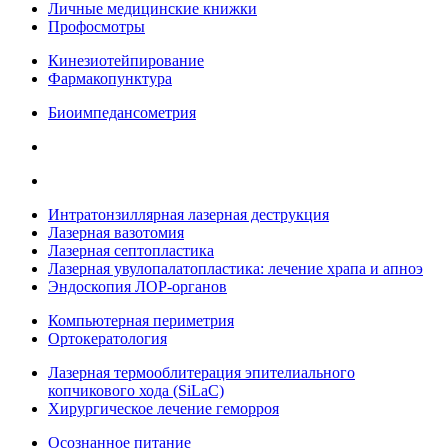
Личные медицинские книжки
Профосмотры
Кинезиотейпирование
Фармакопунктура
Биоимпедансометрия
Интратонзиллярная лазерная деструкция
Лазерная вазотомия
Лазерная септопластика
Лазерная увулопалатопластика: лечение храпа и апноэ
Эндоскопия ЛОР-органов
Компьютерная периметрия
Ортокератология
Лазерная термооблитерация эпителиального
копчикового хода (SiLaC)
Хирургическое лечение геморроя
Осознанное питание