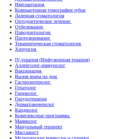
Имплантация
Компьютерная томография зубов
Лазерная стоматология
Ортодонтическое лечение
Отбеливание
Пародонтология
Протезирование
Терапевтическая стоматология
Хирургия
IV-терапия (Инфузионная терапия)
Аллерголог-иммунолог
Вакцинация
Вызов врача на дом
Гастроэнтеролог
Гепатолог
Гинеколог
Гирудотерапия
Дерматовенеролог
Кардиолог
Комплексные программы
Маммолог
Мануальный терапевт
Массажист
Медицинские комиссии и справки