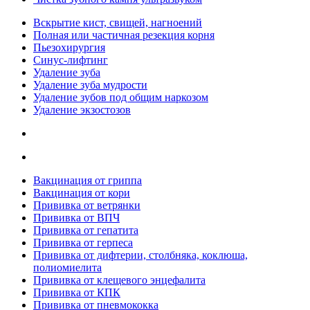
Вскрытие кист, свищей, нагноений
Полная или частичная резекция корня
Пьезохирургия
Синус-лифтинг
Удаление зуба
Удаление зуба мудрости
Удаление зубов под общим наркозом
Удаление экзостозов
Вакцинация от гриппа
Вакцинация от кори
Прививка от ветрянки
Прививка от ВПЧ
Прививка от гепатита
Прививка от герпеса
Прививка от дифтерии, столбняка, коклюша,
полиомиелита
Прививка от клещевого энцефалита
Прививка от КПК
Прививка от пневмококка