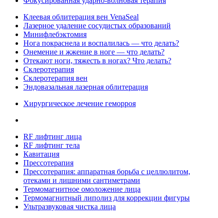
Фокусированная ударно-волновая терапия
Клеевая облитерация вен VenaSeal
Лазерное удаление сосудистых образований
Минифлебэктомия
Нога покраснела и воспалилась — что делать?
Онемение и жжение в ноге — что делать?
Отекают ноги, тяжесть в ногах? Что делать?
Склеротерапия
Склеротерапия вен
Эндовазальная лазерная облитерация
Хирургическое лечение геморроя
RF лифтинг лица
RF лифтинг тела
Кавитация
Прессотерапия
Прессотерапия: аппаратная борьба с целлюлитом,
отеками и лишними сантиметрами
Термомагнитное омоложение лица
Термомагнитный липолиз для коррекции фигуры
Ультразвуковая чистка лица