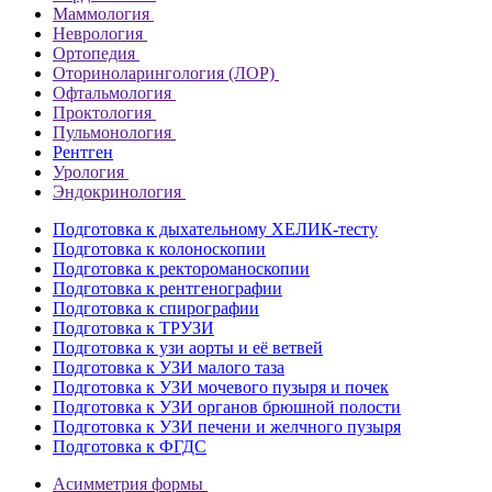
Маммология
Неврология
Ортопедия
Оториноларингология (ЛОР)
Офтальмология
Проктология
Пульмонология
Рентген
Урология
Эндокринология
Подготовка к дыхательному ХЕЛИК-тесту
Подготовка к колоноскопии
Подготовка к ректороманоскопии
Подготовка к рентгенографии
Подготовка к спирографии
Подготовка к ТРУЗИ
Подготовка к узи аорты и её ветвей
Подготовка к УЗИ малого таза
Подготовка к УЗИ мочевого пузыря и почек
Подготовка к УЗИ органов брюшной полости
Подготовка к УЗИ печени и желчного пузыря
Подготовка к ФГДС
Асимметрия формы