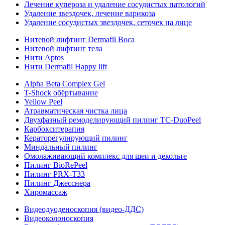
Лечение купероза и удаление сосудистых патологий
Удаление звездочек, лечение варикоза
Удаление сосудистых звездочек, сеточек на лице
Нитевой лифтинг Dermafil Boca
Нитевой лифтинг тела
Нити Aptos
Нити Dermafil Happy lift
Alpha Beta Complex Gel
T-Shock обёртывание
Yellow Peel
Атравматическая чистка лица
Двухфазный ремоделирующий пилинг TC-DuoPeel
Карбокситерапия
Кераторегулирующий пилинг
Миндальный пилинг
Омолаживающий комплекс для шеи и декольте
Пилинг BioRePeel
Пилинг PRX-T33
Пилинг Джесснера
Хиромассаж
Видеодуоденоскопия (видео-ДДС)
Видеоколоноскопия