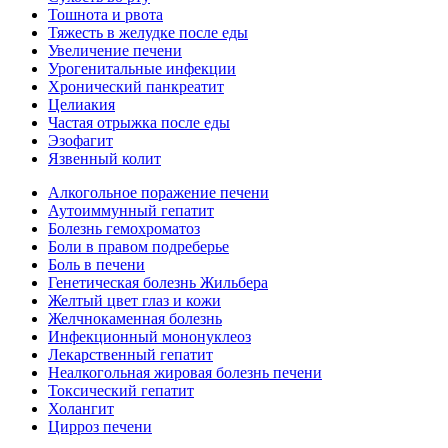
Тошнота и рвота
Тяжесть в желудке после еды
Увеличение печени
Урогенитальные инфекции
Хронический панкреатит
Целиакия
Частая отрыжка после еды
Эзофагит
Язвенный колит
Алкогольное поражение печени
Аутоиммунный гепатит
Болезнь гемохроматоз
Боли в правом подреберье
Боль в печени
Генетическая болезнь Жильбера
Желтый цвет глаз и кожи
Желчнокаменная болезнь
Инфекционный мононуклеоз
Лекарственный гепатит
Неалкогольная жировая болезнь печени
Токсический гепатит
Холангит
Цирроз печени