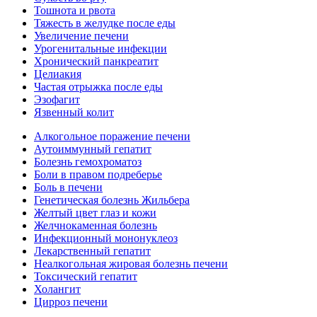
Тошнота и рвота
Тяжесть в желудке после еды
Увеличение печени
Урогенитальные инфекции
Хронический панкреатит
Целиакия
Частая отрыжка после еды
Эзофагит
Язвенный колит
Алкогольное поражение печени
Аутоиммунный гепатит
Болезнь гемохроматоз
Боли в правом подреберье
Боль в печени
Генетическая болезнь Жильбера
Желтый цвет глаз и кожи
Желчнокаменная болезнь
Инфекционный мононуклеоз
Лекарственный гепатит
Неалкогольная жировая болезнь печени
Токсический гепатит
Холангит
Цирроз печени