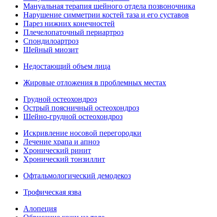
Мануальная терапия шейного отдела позвоночника
Нарушение симметрии костей таза и его суставов
Парез нижних конечностей
Плечелопаточный периартроз
Спондилоартроз
Шейный миозит
Недостающий объем лица
Жировые отложения в проблемных местах
Грудной остеохондроз
Острый поясничный остеохондроз
Шейно-грудной остеохондроз
Искривление носовой перегородки
Лечение храпа и апноэ
Хронический ринит
Хронический тонзиллит
Офтальмологический демодекоз
Трофическая язва
Алопеция