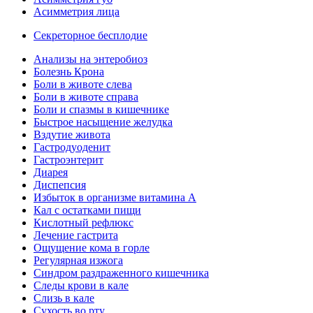
Асимметрия лица
Секреторное бесплодие
Анализы на энтеробиоз
Болезнь Крона
Боли в животе слева
Боли в животе справа
Боли и спазмы в кишечнике
Быстрое насыщение желудка
Вздутие живота
Гастродуоденит
Гастроэнтерит
Диарея
Диспепсия
Избыток в организме витамина А
Кал с остатками пищи
Кислотный рефлюкс
Лечение гастрита
Ощущение кома в горле
Регулярная изжога
Синдром раздраженного кишечника
Следы крови в кале
Слизь в кале
Сухость во рту