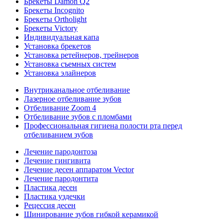
Брекеты Damon Q2
Брекеты Incognito
Брекеты Ortholight
Брекеты Victory
Индивидуальная капа
Установка брекетов
Установка ретейнеров, трейнеров
Установка съемных систем
Установка элайнеров
Внутриканальное отбеливание
Лазерное отбеливание зубов
Отбеливание Zoom 4
Отбеливание зубов с пломбами
Профессиональная гигиена полости рта перед
отбеливанием зубов
Лечение пародонтоза
Лечение гингивита
Лечение десен аппаратом Vector
Лечение пародонтита
Пластика десен
Пластика уздечки
Рецессия десен
Шинирование зубов гибкой керамикой