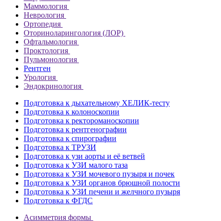
Маммология
Неврология
Ортопедия
Оториноларингология (ЛОР)
Офтальмология
Проктология
Пульмонология
Рентген
Урология
Эндокринология
Подготовка к дыхательному ХЕЛИК-тесту
Подготовка к колоноскопии
Подготовка к ректороманоскопии
Подготовка к рентгенографии
Подготовка к спирографии
Подготовка к ТРУЗИ
Подготовка к узи аорты и её ветвей
Подготовка к УЗИ малого таза
Подготовка к УЗИ мочевого пузыря и почек
Подготовка к УЗИ органов брюшной полости
Подготовка к УЗИ печени и желчного пузыря
Подготовка к ФГДС
Асимметрия формы