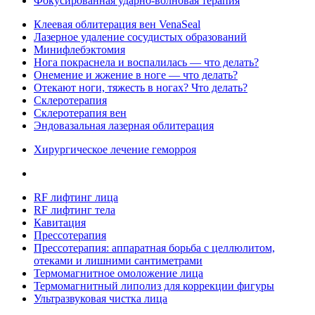
Фокусированная ударно-волновая терапия
Клеевая облитерация вен VenaSeal
Лазерное удаление сосудистых образований
Минифлебэктомия
Нога покраснела и воспалилась — что делать?
Онемение и жжение в ноге — что делать?
Отекают ноги, тяжесть в ногах? Что делать?
Склеротерапия
Склеротерапия вен
Эндовазальная лазерная облитерация
Хирургическое лечение геморроя
RF лифтинг лица
RF лифтинг тела
Кавитация
Прессотерапия
Прессотерапия: аппаратная борьба с целлюлитом,
отеками и лишними сантиметрами
Термомагнитное омоложение лица
Термомагнитный липолиз для коррекции фигуры
Ультразвуковая чистка лица