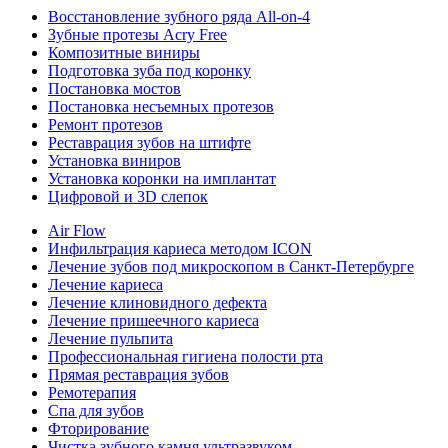
Восстановление зубного ряда All‑on‑4
Зубные протезы Acry Free
Композитные виниры
Подготовка зуба под коронку
Постановка мостов
Постановка несъемных протезов
Ремонт протезов
Реставрация зубов на штифте
Установка виниров
Установка коронки на имплантат
Цифровой и 3D слепок
Air Flow
Инфильтрация кариеса методом ICON
Лечение зубов под микроскопом в Санкт-Петербурге
Лечение кариеса
Лечение клиновидного дефекта
Лечение пришеечного кариеса
Лечение пульпита
Профессиональная гигиена полости рта
Прямая реставрация зубов
Ремотерапия
Спа для зубов
Фторирование
Чистка зубного камня ультразвуком