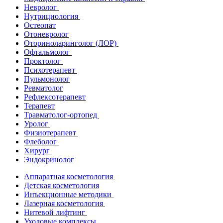
Невролог
Нутрициология
Остеопат
Отоневролог
Оториноларинголог (ЛОР)
Офтальмолог
Проктолог
Психотерапевт
Пульмонолог
Ревматолог
Рефлексотерапевт
Терапевт
Травматолог-ортопед
Уролог
Физиотерапевт
Флеболог
Хирург
Эндокринолог
Аппаратная косметология
Детская косметология
Инъекционные методики
Лазерная косметология
Нитевой лифтинг
Уходовые комплексы