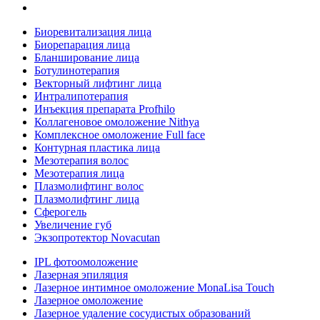
Биоревитализация лица
Биорепарация лица
Бланширование лица
Ботулинотерапия
Векторный лифтинг лица
Интралипотерапия
Инъекция препарата Profhilo
Коллагеновое омоложение Nithya
Комплексное омоложение Full face
Контурная пластика лица
Мезотерапия волос
Мезотерапия лица
Плазмолифтинг волос
Плазмолифтинг лица
Сферогель
Увеличение губ
Экзопротектор Novacutan
IPL фотоомоложение
Лазерная эпиляция
Лазерное интимное омоложение MonaLisa Touch
Лазерное омоложение
Лазерное удаление сосудистых образований