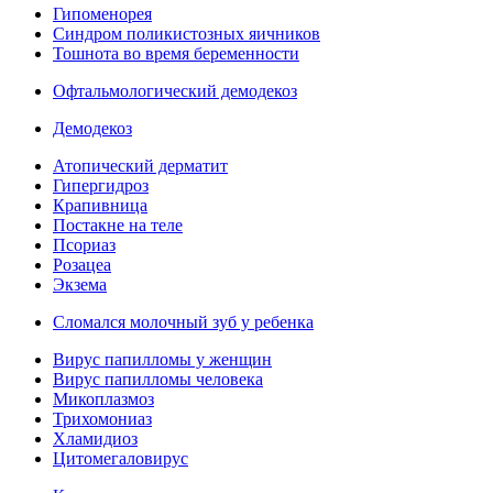
Гипоменорея
Синдром поликистозных яичников
Тошнота во время беременности
Офтальмологический демодекоз
Демодекоз
Атопический дерматит
Гипергидроз
Крапивница
Постакне на теле
Псориаз
Розацеа
Экзема
Сломался молочный зуб у ребенка
Вирус папилломы у женщин
Вирус папилломы человека
Микоплазмоз
Трихомониаз
Хламидиоз
Цитомегаловирус