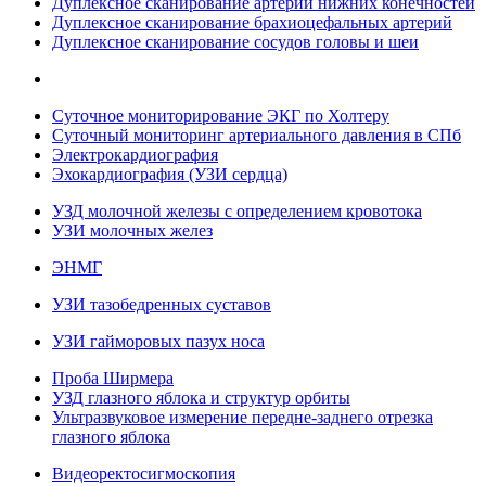
Дуплексное сканирование артерий нижних конечностей
Дуплексное сканирование брахиоцефальных артерий
Дуплексное сканирование сосудов головы и шеи
Суточное мониторирование ЭКГ по Холтеру
Суточный мониторинг артериального давления в СПб
Электрокардиография
Эхокардиография (УЗИ сердца)
УЗД молочной железы с определением кровотока
УЗИ молочных желез
ЭНМГ
УЗИ тазобедренных суставов
УЗИ гайморовых пазух носа
Проба Ширмера
УЗД глазного яблока и структур орбиты
Ультразвуковое измерение передне-заднего отрезка
глазного яблока
Видеоректосигмоскопия