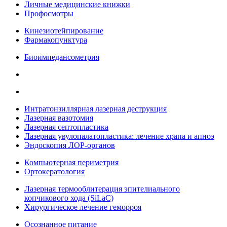
Личные медицинские книжки
Профосмотры
Кинезиотейпирование
Фармакопунктура
Биоимпедансометрия
Интратонзиллярная лазерная деструкция
Лазерная вазотомия
Лазерная септопластика
Лазерная увулопалатопластика: лечение храпа и апноэ
Эндоскопия ЛОР-органов
Компьютерная периметрия
Ортокератология
Лазерная термооблитерация эпителиального
копчикового хода (SiLaC)
Хирургическое лечение геморроя
Осознанное питание