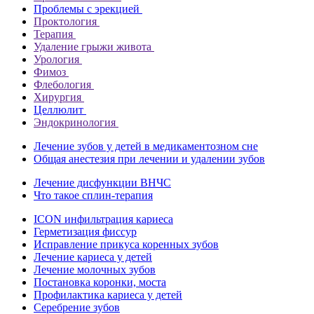
Проблемы с эрекцией
Проктология
Терапия
Удаление грыжи живота
Урология
Фимоз
Флебология
Хирургия
Целлюлит
Эндокринология
Лечение зубов у детей в медикаментозном сне
Общая анестезия при лечении и удалении зубов
Лечение дисфункции ВНЧС
Что такое сплин-терапия
ICON инфильтрация кариеса
Герметизация фиссур
Исправление прикуса коренных зубов
Лечение кариеса у детей
Лечение молочных зубов
Постановка коронки, моста
Профилактика кариеса у детей
Серебрение зубов