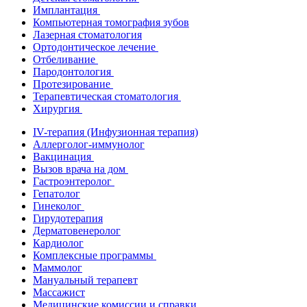
Имплантация
Компьютерная томография зубов
Лазерная стоматология
Ортодонтическое лечение
Отбеливание
Пародонтология
Протезирование
Терапевтическая стоматология
Хирургия
IV-терапия (Инфузионная терапия)
Аллерголог-иммунолог
Вакцинация
Вызов врача на дом
Гастроэнтеролог
Гепатолог
Гинеколог
Гирудотерапия
Дерматовенеролог
Кардиолог
Комплексные программы
Маммолог
Мануальный терапевт
Массажист
Медицинские комиссии и справки