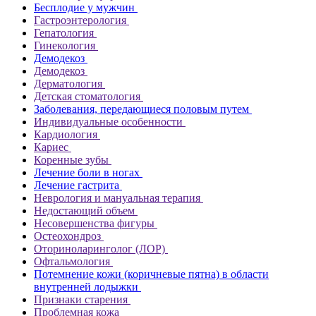
Бесплодие у мужчин
Гастроэнтерология
Гепатология
Гинекология
Демодекоз
Демодекоз
Дерматология
Детская стоматология
Заболевания, передающиеся половым путем
Индивидуальные особенности
Кардиология
Кариес
Коренные зубы
Лечение боли в ногах
Лечение гастрита
Неврология и мануальная терапия
Недостающий объем
Несовершенства фигуры
Остеохондроз
Оториноларинголог (ЛОР)
Офтальмология
Потемнение кожи (коричневые пятна) в области
внутренней лодыжки
Признаки старения
Проблемная кожа