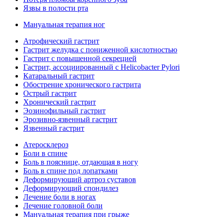
Язвы в полости рта
Мануальная терапия ног
Атрофический гастрит
Гастрит желудка с пониженной кислотностью
Гастрит с повышенной секрецией
Гастрит, ассоциированный с Helicobacter Pylori
Катаральный гастрит
Обострение хронического гастрита
Острый гастрит
Хронический гастрит
Эозинофильный гастрит
Эрозивно-язвенный гастрит
Язвенный гастрит
Атеросклероз
Боли в спине
Боль в пояснице, отдающая в ногу
Боль в спине под лопатками
Деформирующий артроз суставов
Деформирующий спондилез
Лечение боли в ногах
Лечение головной боли
Мануальная терапия при грыже