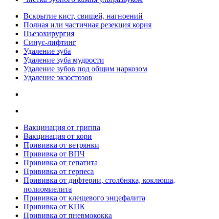
Вскрытие кист, свищей, нагноений
Полная или частичная резекция корня
Пьезохирургия
Синус-лифтинг
Удаление зуба
Удаление зуба мудрости
Удаление зубов под общим наркозом
Удаление экзостозов
Вакцинация от гриппа
Вакцинация от кори
Прививка от ветрянки
Прививка от ВПЧ
Прививка от гепатита
Прививка от герпеса
Прививка от дифтерии, столбняка, коклюша,
полиомиелита
Прививка от клещевого энцефалита
Прививка от КПК
Прививка от пневмококка