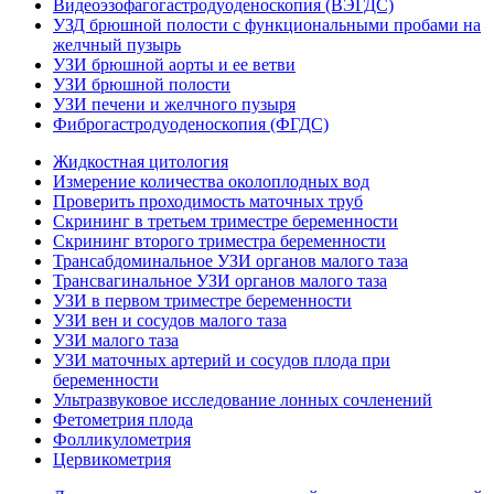
Видеоэзофагогастродуоденоскопия (ВЭГДС)
УЗД брюшной полости с функциональными пробами на
желчный пузырь
УЗИ брюшной аорты и ее ветви
УЗИ брюшной полости
УЗИ печени и желчного пузыря
Фиброгастродуоденоскопия (ФГДС)
Жидкостная цитология
Измерение количества околоплодных вод
Проверить проходимость маточных труб
Скрининг в третьем триместре беременности
Скрининг второго триместра беременности
Трансабдоминальное УЗИ органов малого таза
Трансвагинальное УЗИ органов малого таза
УЗИ в первом триместре беременности
УЗИ вен и сосудов малого таза
УЗИ малого таза
УЗИ маточных артерий и сосудов плода при
беременности
Ультразвуковое исследование лонных сочленений
Фетометрия плода
Фолликулометрия
Цервикометрия