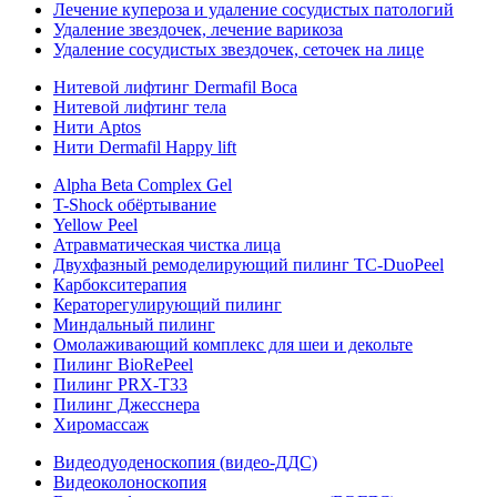
Лечение купероза и удаление сосудистых патологий
Удаление звездочек, лечение варикоза
Удаление сосудистых звездочек, сеточек на лице
Нитевой лифтинг Dermafil Boca
Нитевой лифтинг тела
Нити Aptos
Нити Dermafil Happy lift
Alpha Beta Complex Gel
T-Shock обёртывание
Yellow Peel
Атравматическая чистка лица
Двухфазный ремоделирующий пилинг TC-DuoPeel
Карбокситерапия
Кераторегулирующий пилинг
Миндальный пилинг
Омолаживающий комплекс для шеи и декольте
Пилинг BioRePeel
Пилинг PRX-T33
Пилинг Джесснера
Хиромассаж
Видеодуоденоскопия (видео-ДДС)
Видеоколоноскопия