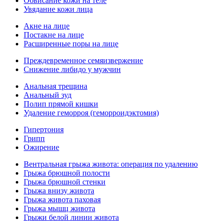
Обвисание кожи на теле
Увядание кожи лица
Акне на лице
Постакне на лице
Расширенные поры на лице
Преждевременное семяизвержение
Снижение либидо у мужчин
Анальная трещина
Анальный зуд
Полип прямой кишки
Удаление геморроя (геморроидэктомия)
Гипертония
Грипп
Ожирение
Вентральная грыжа живота: операция по удалению
Грыжа брюшной полости
Грыжа брюшной стенки
Грыжа внизу живота
Грыжа живота паховая
Грыжа мышц живота
Грыжи белой линии живота