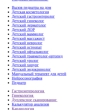
Вызов педиатра на дом
Детская косметология
Детский гастроэнтеролог
Детский гинеколог
Детский дерматолог
Детский ЛОР
Детский маммолог
Детский массажист
Детский невролог
Детский остеопат
Детский офтальмолог
Детский травматолог-ортопед
Детский уролог
Детский хирург
Детский эндокринолог
Мануальный терапевт для детей
Нейросонография
Педиатр
Гастроэнтерология
Гинекология
Дуплексное сканирование
Калькулятор анализов
Кардиология