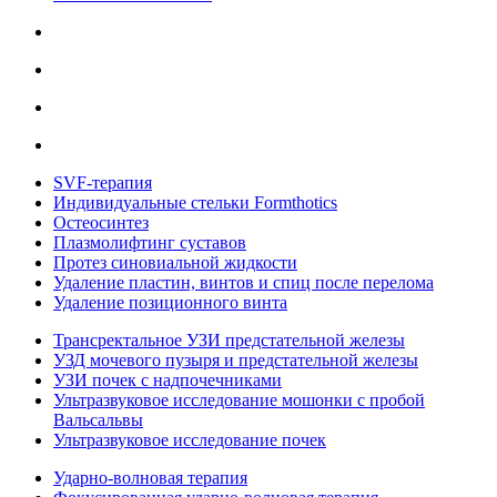
SVF-терапия
Индивидуальные стельки Formthotics
Остеосинтез
Плазмолифтинг суставов
Протез синовиальной жидкости
Удаление пластин, винтов и спиц после перелома
Удаление позиционного винта
Трансректальное УЗИ предстательной железы
УЗД мочевого пузыря и предстательной железы
УЗИ почек с надпочечниками
Ультразвуковое исследование мошонки с пробой
Вальсальвы
Ультразвуковое исследование почек
Ударно-волновая терапия