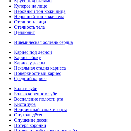
Круги под глазами
Купероз на лице
Неровный тон кожи лица
Неровный тон кожи тела
Отечность лица
Отечность тела
Целлюлит
Ишемическая болезнь сердца
Кариес под десной
Кариес сбоку
Кариес у десны
Начальная стадия кариеса
Поверхностный кариес
Средний кариес
Боли в зубе
Боль в коренном зубе
Воспаление полости рта
Киста зуба
Неприятный запах изо рта
Опухоль дёсен
Опущение десен
Потеря коронки
Потеря пломбы коренного зуба