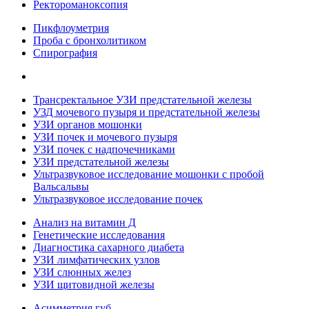
Ректороманоксопия
Пикфлоуметрия
Проба с бронхолитиком
Спирография
Трансректальное УЗИ предстательной железы
УЗД мочевого пузыря и предстательной железы
УЗИ органов мошонки
УЗИ почек и мочевого пузыря
УЗИ почек с надпочечниками
УЗИ предстательной железы
Ультразвуковое исследование мошонки с пробой
Вальсальвы
Ультразвуковое исследование почек
Анализ на витамин Д
Генетические исследования
Диагностика сахарного диабета
УЗИ лимфатических узлов
УЗИ слюнных желез
УЗИ щитовидной железы
Асимметрия губ