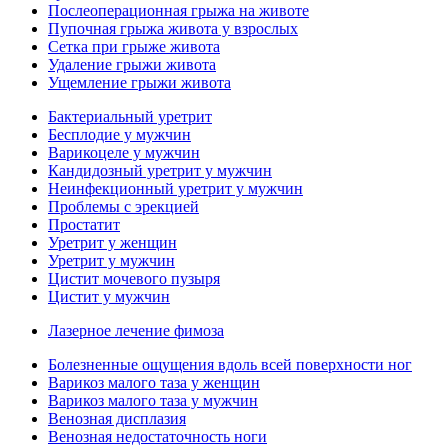
Послеоперационная грыжа на животе
Пупочная грыжа живота у взрослых
Сетка при грыже живота
Удаление грыжи живота
Ущемление грыжи живота
Бактериальный уретрит
Бесплодие у мужчин
Варикоцеле у мужчин
Кандидозный уретрит у мужчин
Неинфекционный уретрит у мужчин
Проблемы с эрекцией
Простатит
Уретрит у женщин
Уретрит у мужчин
Цистит мочевого пузыря
Цистит у мужчин
Лазерное лечение фимоза
Болезненные ощущения вдоль всей поверхности ног
Варикоз малого таза у женщин
Варикоз малого таза у мужчин
Венозная дисплазия
Венозная недостаточность ноги