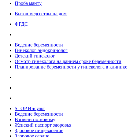
Проба манту
Вызов медсестры на дом
ФГДС
Ведение беременности
Гинеколог-эндокринолог
Детский гинеколог
Осмотр гинеколога на раннем сроке беременности
Планирование беременности у гинеколога в клинике
STOP Инсульт
Ведение беременности
Взгляни по-новому
Женский паспорт здоровья
Здоровое пищеварение
Здоровое сердце