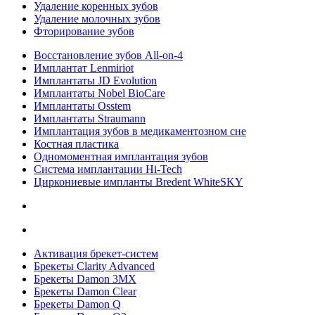
Удаление коренных зубов
Удаление молочных зубов
Фторирование зубов
Восстановление зубов All‑on‑4
Имплантат Lenmiriot
Имплантаты JD Evolution
Имплантаты Nobel BioСare
Имплантаты Osstem
Имплантаты Straumann
Имплантация зубов в медикаментозном сне
Костная пластика
Одномоментная имплантация зубов
Система имплантации Hi-Tech
Циркониевые импланты Bredent WhiteSKY
Активация брекет-систем
Брекеты Clarity Advanced
Брекеты Damon 3MX
Брекеты Damon Clear
Брекеты Damon Q