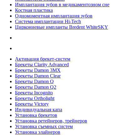
Имплантация зубов в медикаментозном сне
Костная пластика
Одномоментная имплантация зубов
Система имплантации Hi-Tech
Циркониевые импланты Bredent WhiteSKY
Активация брекет-систем
Брекеты Clarity Advanced
Брекеты Damon 3MX
Брекеты Damon Clear
Брекеты Damon Q
Брекеты Damon Q2
Брекеты Incognito
Брекеты Ortholight
Брекеты Victory
Индивидуальная капа
Установка брекетов
Установка ретейнеров, трейнеров
Установка съемных систем
Установка элайнеров