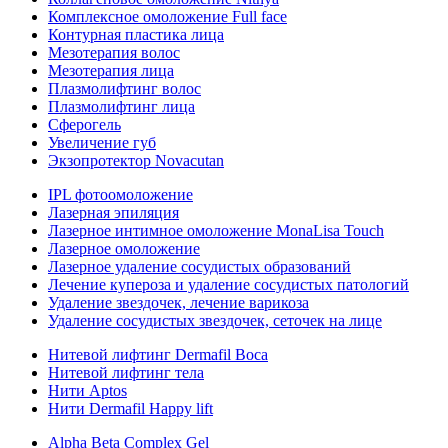
Комплексное омоложение Full face
Контурная пластика лица
Мезотерапия волос
Мезотерапия лица
Плазмолифтинг волос
Плазмолифтинг лица
Сферогель
Увеличение губ
Экзопротектор Novacutan
IPL фотоомоложение
Лазерная эпиляция
Лазерное интимное омоложение MonaLisa Touch
Лазерное омоложение
Лазерное удаление сосудистых образований
Лечение купероза и удаление сосудистых патологий
Удаление звездочек, лечение варикоза
Удаление сосудистых звездочек, сеточек на лице
Нитевой лифтинг Dermafil Boca
Нитевой лифтинг тела
Нити Aptos
Нити Dermafil Happy lift
Alpha Beta Complex Gel