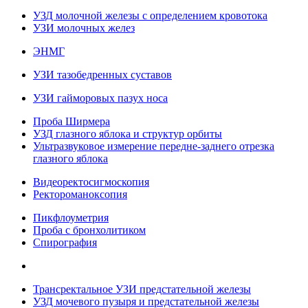
УЗД молочной железы с определением кровотока
УЗИ молочных желез
ЭНМГ
УЗИ тазобедренных суставов
УЗИ гайморовых пазух носа
Проба Ширмера
УЗД глазного яблока и структур орбиты
Ультразвуковое измерение передне-заднего отрезка
глазного яблока
Видеоректосигмоскопия
Ректороманоксопия
Пикфлоуметрия
Проба с бронхолитиком
Спирография
Трансректальное УЗИ предстательной железы
УЗД мочевого пузыря и предстательной железы