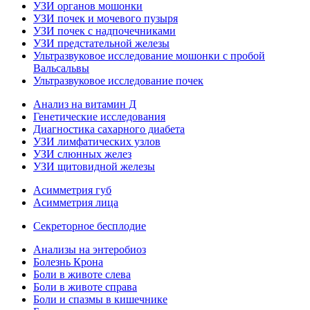
УЗИ органов мошонки
УЗИ почек и мочевого пузыря
УЗИ почек с надпочечниками
УЗИ предстательной железы
Ультразвуковое исследование мошонки с пробой
Вальсальвы
Ультразвуковое исследование почек
Анализ на витамин Д
Генетические исследования
Диагностика сахарного диабета
УЗИ лимфатических узлов
УЗИ слюнных желез
УЗИ щитовидной железы
Асимметрия губ
Асимметрия лица
Секреторное бесплодие
Анализы на энтеробиоз
Болезнь Крона
Боли в животе слева
Боли в животе справа
Боли и спазмы в кишечнике