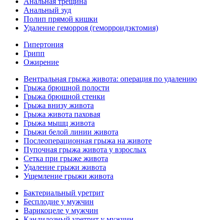
Анальная трещина
Анальный зуд
Полип прямой кишки
Удаление геморроя (геморроидэктомия)
Гипертония
Грипп
Ожирение
Вентральная грыжа живота: операция по удалению
Грыжа брюшной полости
Грыжа брюшной стенки
Грыжа внизу живота
Грыжа живота паховая
Грыжа мышц живота
Грыжи белой линии живота
Послеоперационная грыжа на животе
Пупочная грыжа живота у взрослых
Сетка при грыже живота
Удаление грыжи живота
Ущемление грыжи живота
Бактериальный уретрит
Бесплодие у мужчин
Варикоцеле у мужчин
Кандидозный уретрит у мужчин