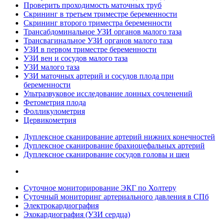
Проверить проходимость маточных труб
Скрининг в третьем триместре беременности
Скрининг второго триместра беременности
Трансабдоминальное УЗИ органов малого таза
Трансвагинальное УЗИ органов малого таза
УЗИ в первом триместре беременности
УЗИ вен и сосудов малого таза
УЗИ малого таза
УЗИ маточных артерий и сосудов плода при
беременности
Ультразвуковое исследование лонных сочленений
Фетометрия плода
Фолликулометрия
Цервикометрия
Дуплексное сканирование артерий нижних конечностей
Дуплексное сканирование брахиоцефальных артерий
Дуплексное сканирование сосудов головы и шеи
Суточное мониторирование ЭКГ по Холтеру
Суточный мониторинг артериального давления в СПб
Электрокардиография
Эхокардиография (УЗИ сердца)