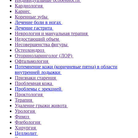
Индивидуальные особенности
Кардиология
Кариес
Коренные зубы
Лечение боли в ногах
Лечение гастрита
Неврология и мануальная терапия
Недостающий объем
Несовершенства фигуры
Остеохондроз
Оториноларинголог (ЛОР)
Офтальмология
Потемнение кожи (коричневые пятна) в области
внутренней лодыжки
Признаки старения
Проблемная кожа
Проблемы с эрекцией
Проктология
Терапия
Удаление грыжи живота
Урология
Фимоз
Флебология
Хирургия
Целлюлит