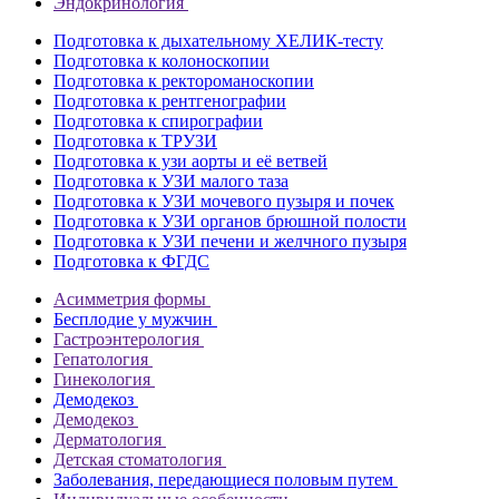
Эндокринология
Подготовка к дыхательному ХЕЛИК-тесту
Подготовка к колоноскопии
Подготовка к ректороманоскопии
Подготовка к рентгенографии
Подготовка к спирографии
Подготовка к ТРУЗИ
Подготовка к узи аорты и её ветвей
Подготовка к УЗИ малого таза
Подготовка к УЗИ мочевого пузыря и почек
Подготовка к УЗИ органов брюшной полости
Подготовка к УЗИ печени и желчного пузыря
Подготовка к ФГДС
Асимметрия формы
Бесплодие у мужчин
Гастроэнтерология
Гепатология
Гинекология
Демодекоз
Демодекоз
Дерматология
Детская стоматология
Заболевания, передающиеся половым путем