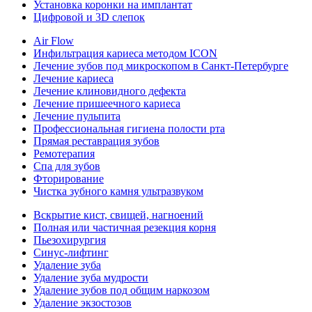
Установка коронки на имплантат
Цифровой и 3D слепок
Air Flow
Инфильтрация кариеса методом ICON
Лечение зубов под микроскопом в Санкт-Петербурге
Лечение кариеса
Лечение клиновидного дефекта
Лечение пришеечного кариеса
Лечение пульпита
Профессиональная гигиена полости рта
Прямая реставрация зубов
Ремотерапия
Спа для зубов
Фторирование
Чистка зубного камня ультразвуком
Вскрытие кист, свищей, нагноений
Полная или частичная резекция корня
Пьезохирургия
Синус-лифтинг
Удаление зуба
Удаление зуба мудрости
Удаление зубов под общим наркозом
Удаление экзостозов