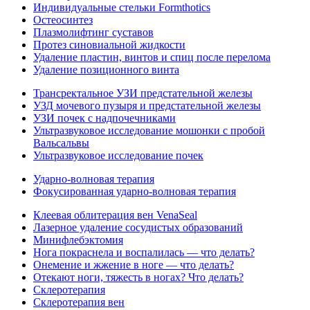
Индивидуальные стельки Formthotics
Остеосинтез
Плазмолифтинг суставов
Протез синовиальной жидкости
Удаление пластин, винтов и спиц после перелома
Удаление позиционного винта
Трансректальное УЗИ предстательной железы
УЗД мочевого пузыря и предстательной железы
УЗИ почек с надпочечниками
Ультразвуковое исследование мошонки с пробой
Вальсальвы
Ультразвуковое исследование почек
Ударно-волновая терапия
Фокусированная ударно-волновая терапия
Клеевая облитерация вен VenaSeal
Лазерное удаление сосудистых образований
Минифлебэктомия
Нога покраснела и воспалилась — что делать?
Онемение и жжение в ноге — что делать?
Отекают ноги, тяжесть в ногах? Что делать?
Склеротерапия
Склеротерапия вен