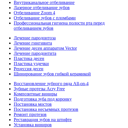
Внутриканальное отбеливание
Лазерное отбеливание зубов
Отбеливание Zoom 4
Отбеливание зубов с пломбами
Профессиональная гигиена полости рта перед
отбеливанием зубов
Лечение пародонтоза
Лечение гингивита
Лечение десен аппаратом Vector
Лечение пародонтита
Пластика десен
Пластика уздечки
Рецессия десен
Шинирование зубов гибкой керамикой
Восстановление зубного ряда All‑on‑4
Зубные протезы Acry Free
Композитные виниры
Подготовка зуба под коронку
Постановка мостов
Постановка несъемных протезов
Ремонт протезов
Реставрация зубов на штифте
Установка виниров