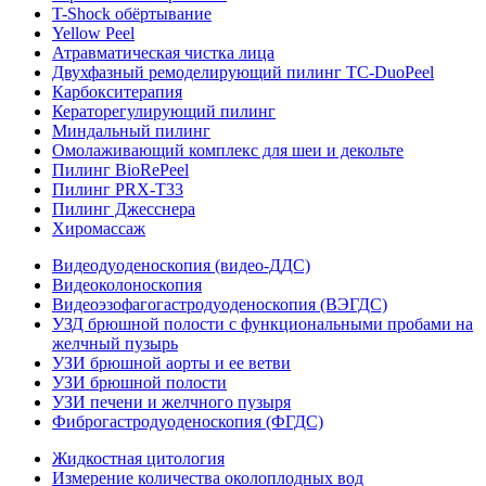
T-Shock обёртывание
Yellow Peel
Атравматическая чистка лица
Двухфазный ремоделирующий пилинг TC-DuoPeel
Карбокситерапия
Кераторегулирующий пилинг
Миндальный пилинг
Омолаживающий комплекс для шеи и декольте
Пилинг BioRePeel
Пилинг PRX-T33
Пилинг Джесснера
Хиромассаж
Видеодуоденоскопия (видео-ДДС)
Видеоколоноскопия
Видеоэзофагогастродуоденоскопия (ВЭГДС)
УЗД брюшной полости с функциональными пробами на
желчный пузырь
УЗИ брюшной аорты и ее ветви
УЗИ брюшной полости
УЗИ печени и желчного пузыря
Фиброгастродуоденоскопия (ФГДС)
Жидкостная цитология
Измерение количества околоплодных вод