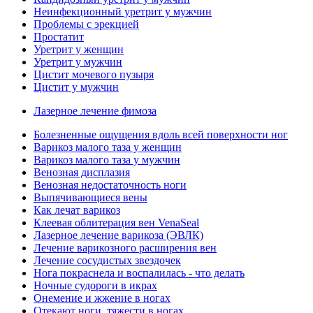
Неинфекционный уретрит у мужчин
Проблемы с эрекцией
Простатит
Уретрит у женщин
Уретрит у мужчин
Цистит мочевого пузыря
Цистит у мужчин
Лазерное лечение фимоза
Болезненные ощущения вдоль всей поверхности ног
Варикоз малого таза у женщин
Варикоз малого таза у мужчин
Венозная дисплазия
Венозная недостаточность ноги
Выпячивающиеся вены
Как лечат варикоз
Клеевая облитерация вен VenaSeal
Лазерное лечение варикоза (ЭВЛК)
Лечение варикозного расширения вен
Лечение сосудистых звездочек
Нога покраснела и воспалилась - что делать
Ночные судороги в икрах
Онемение и жжение в ногах
Отекают ноги, тяжести в ногах