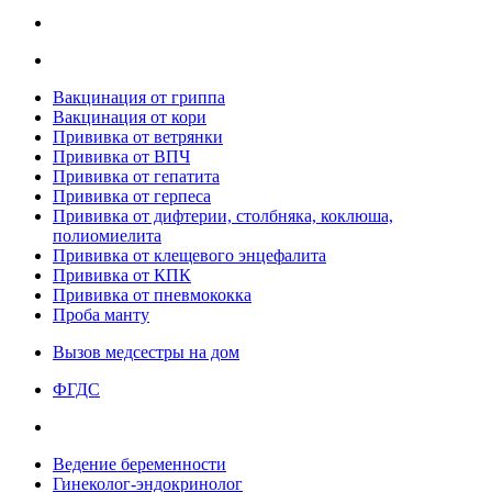
Вакцинация от гриппа
Вакцинация от кори
Прививка от ветрянки
Прививка от ВПЧ
Прививка от гепатита
Прививка от герпеса
Прививка от дифтерии, столбняка, коклюша,
полиомиелита
Прививка от клещевого энцефалита
Прививка от КПК
Прививка от пневмококка
Проба манту
Вызов медсестры на дом
ФГДС
Ведение беременности
Гинеколог-эндокринолог