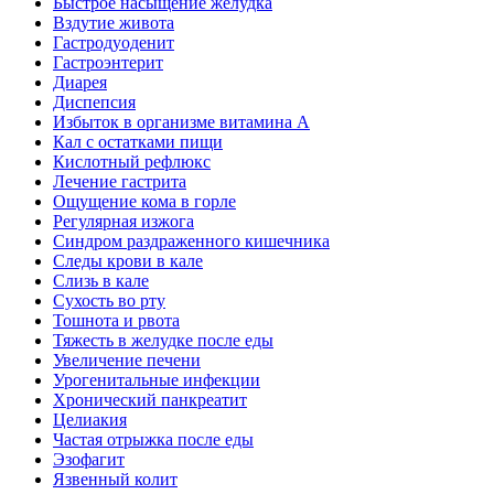
Быстрое насыщение желудка
Вздутие живота
Гастродуоденит
Гастроэнтерит
Диарея
Диспепсия
Избыток в организме витамина А
Кал с остатками пищи
Кислотный рефлюкс
Лечение гастрита
Ощущение кома в горле
Регулярная изжога
Синдром раздраженного кишечника
Следы крови в кале
Слизь в кале
Сухость во рту
Тошнота и рвота
Тяжесть в желудке после еды
Увеличение печени
Урогенитальные инфекции
Хронический панкреатит
Целиакия
Частая отрыжка после еды
Эзофагит
Язвенный колит