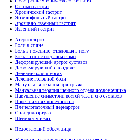
Обострение хронического гастрита
Острый гастрит
Хронический гастрит
Эозинофильный гастрит
Эрозивно-язвенный гастрит
Язвенный гастрит
Атеросклероз
Боли в спине
Боль в пояснице, отдающая в ногу
Боль в спине под лопатками
Деформирующий артроз суставов
Деформирующий спондилез
Лечение боли в ногах
Лечение головной боли
Мануальная терапия при грыже
Мануальная терапия шейного отдела позвоночника
Нарушение симметрии костей таза и его суставов
Парез нижних конечностей
Плечелопаточный периартроз
Спондилоартроз
Шейный миозит
Недостающий объем лица
Жировые отложения в проблемных местах