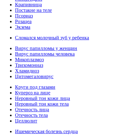
Крапивница
Постакне на теле
Псориаз
Розацеа
Экзема
Сломался молочный зуб у ребенка
Вирус папилломы у женщин
Вирус папилломы человека
Микоплазмоз
Трихомониаз
Хламидиоз
Цитомегаловирус
Круги под глазами
Купероз на лице
Неровный тон кожи лица
Неровный тон кожи тела
Отечность лица
Отечность тела
Целлюлит
Ишемическая болезнь сердца