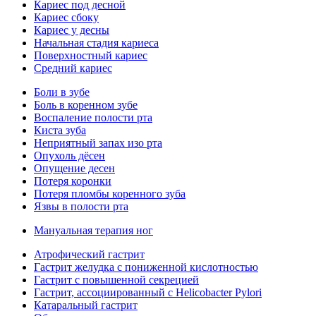
Кариес под десной
Кариес сбоку
Кариес у десны
Начальная стадия кариеса
Поверхностный кариес
Средний кариес
Боли в зубе
Боль в коренном зубе
Воспаление полости рта
Киста зуба
Неприятный запах изо рта
Опухоль дёсен
Опущение десен
Потеря коронки
Потеря пломбы коренного зуба
Язвы в полости рта
Мануальная терапия ног
Атрофический гастрит
Гастрит желудка с пониженной кислотностью
Гастрит с повышенной секрецией
Гастрит, ассоциированный с Helicobacter Pylori
Катаральный гастрит