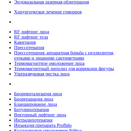
Эндовазальная лазерная облитерация
Хирургическое лечение геморроя
RF лифтинг лица
RF лифтинг тела
Кавитация
Прессотерапия
Прессотерапия: аппаратная борьба с целлюлитом,
отеками и лишними сантиметрами
Термомагнитное омоложение лица
Термомагнитный липолиз для коррекции фигуры
Ультразвуковая чистка лица
Биоревитализация лица
Биорепарация лица
Бланширование лица
Ботулинотерапия
Векторный лифтинг лица
Интралипотерапия
Инъекция препарата Profhilo
Коллагеновое омоложение Nithya