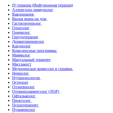
IV-терапия (Инфузионная терапия)
Аллерголог-иммунолог
Вакцинация
Вызов врача на дом
Гастроэнтеролог
Гепатолог
Гинеколог
Гирудотерапия
Дерматовенеролог
Кардиолог
Комплексные программы
Маммолог
Мануальный терапевт
Массажист
Медицинские комиссии и справки
Невролог
Нутрициология
Остеопат
Отоневролог
Оториноларинголог (ЛОР)
Офтальмолог
Проктолог
Психотерапевт
Пульмонолог