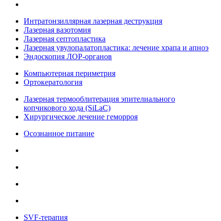
Интратонзиллярная лазерная деструкция
Лазерная вазотомия
Лазерная септопластика
Лазерная увулопалатопластика: лечение храпа и апноэ
Эндоскопия ЛОР-органов
Компьютерная периметрия
Ортокератология
Лазерная термооблитерация эпителиального
копчикового хода (SiLaC)
Хирургическое лечение геморроя
Осознанное питание
SVF-терапия