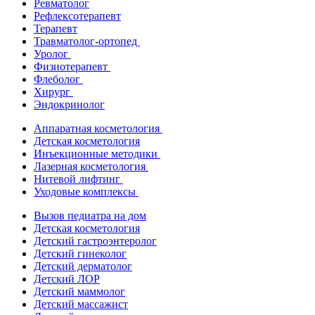
Ревматолог
Рефлексотерапевт
Терапевт
Травматолог-ортопед
Уролог
Физиотерапевт
Флеболог
Хирург
Эндокринолог
Аппаратная косметология
Детская косметология
Инъекционные методики
Лазерная косметология
Нитевой лифтинг
Уходовые комплексы
Вызов педиатра на дом
Детская косметология
Детский гастроэнтеролог
Детский гинеколог
Детский дерматолог
Детский ЛОР
Детский маммолог
Детский массажист