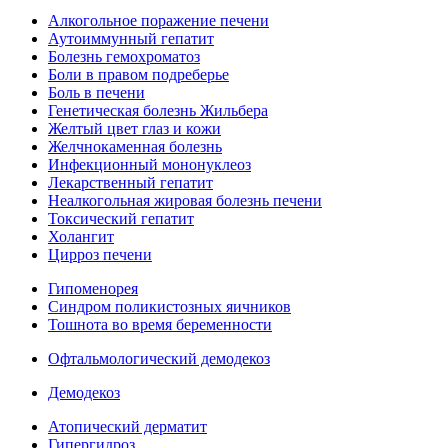
Алкогольное поражение печени
Аутоиммунный гепатит
Болезнь гемохроматоз
Боли в правом подреберье
Боль в печени
Генетическая болезнь Жильбера
Желтый цвет глаз и кожи
Желчнокаменная болезнь
Инфекционный мононуклеоз
Лекарственный гепатит
Неалкогольная жировая болезнь печени
Токсический гепатит
Холангит
Цирроз печени
Гипоменорея
Синдром поликистозных яичников
Тошнота во время беременности
Офтальмологический демодекоз
Демодекоз
Атопический дерматит
Гипергидроз