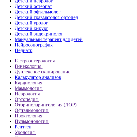
Детский невролог
Детский остеопат
Детский офтальмолог
Детский травматолог-ортопед
Детский уролог
Детский хирург
Детский эндокринолог
Мануальный терапевт для детей
Нейросонография
Педиатр
Гастроэнтерология
Гинекология
Дуплексное сканирование
Калькулятор анализов
Кардиология
Маммология
Неврология
Ортопедия
Оториноларингология (ЛОР)
Офтальмология
Проктология
Пульмонология
Рентген
Урология