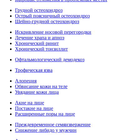
Грудной остеохондроз
Острый поясничный остеохондроз
Шейно-грудной остеохондроз
Искривление носовой перегородки
Лечение храпа и апноэ
Хронический ринит
Хронический тонзиллит
Офтальмологический демодекоз
Трофическая язва
Алопеция
Обвисание кожи на теле
Увядание кожи лица
Акне на лице
Постакне на лице
Расширенные поры на лице
Преждевременное семяизвержение
Снижение либидо у мужчин