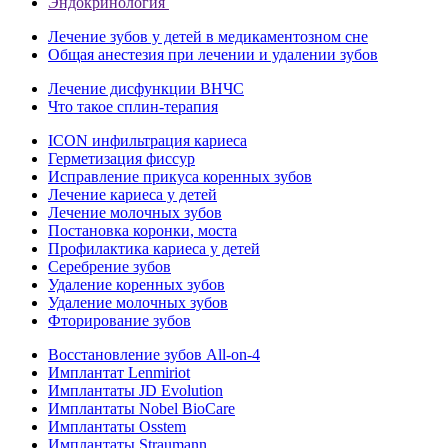
Эндокринология
Лечение зубов у детей в медикаментозном сне
Общая анестезия при лечении и удалении зубов
Лечение дисфункции ВНЧС
Что такое сплин-терапия
ICON инфильтрация кариеса
Герметизация фиссур
Исправление прикуса коренных зубов
Лечение кариеса у детей
Лечение молочных зубов
Постановка коронки, моста
Профилактика кариеса у детей
Серебрение зубов
Удаление коренных зубов
Удаление молочных зубов
Фторирование зубов
Восстановление зубов All‑on‑4
Имплантат Lenmiriot
Имплантаты JD Evolution
Имплантаты Nobel BioСare
Имплантаты Osstem
Имплантаты Straumann