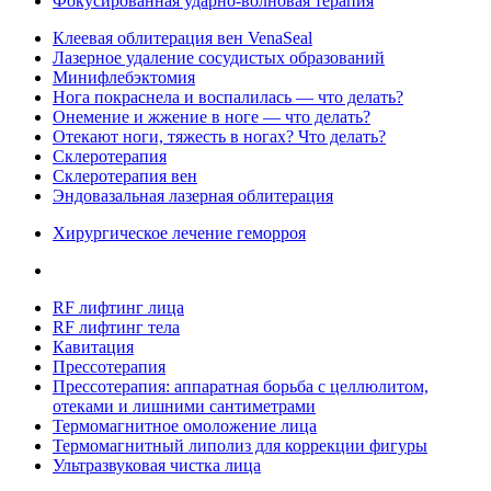
Фокусированная ударно-волновая терапия
Клеевая облитерация вен VenaSeal
Лазерное удаление сосудистых образований
Минифлебэктомия
Нога покраснела и воспалилась — что делать?
Онемение и жжение в ноге — что делать?
Отекают ноги, тяжесть в ногах? Что делать?
Склеротерапия
Склеротерапия вен
Эндовазальная лазерная облитерация
Хирургическое лечение геморроя
RF лифтинг лица
RF лифтинг тела
Кавитация
Прессотерапия
Прессотерапия: аппаратная борьба с целлюлитом,
отеками и лишними сантиметрами
Термомагнитное омоложение лица
Термомагнитный липолиз для коррекции фигуры
Ультразвуковая чистка лица