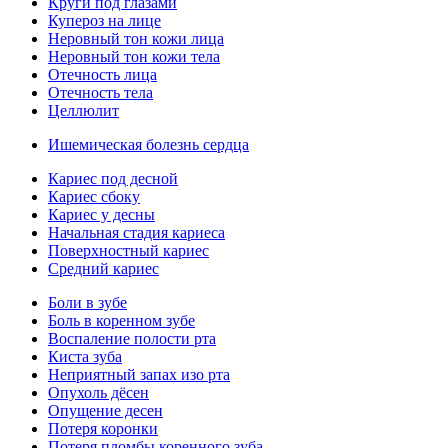
Круги под глазами
Купероз на лице
Неровный тон кожи лица
Неровный тон кожи тела
Отечность лица
Отечность тела
Целлюлит
Ишемическая болезнь сердца
Кариес под десной
Кариес сбоку
Кариес у десны
Начальная стадия кариеса
Поверхностный кариес
Средний кариес
Боли в зубе
Боль в коренном зубе
Воспаление полости рта
Киста зуба
Неприятный запах изо рта
Опухоль дёсен
Опущение десен
Потеря коронки
Потеря пломбы коренного зуба