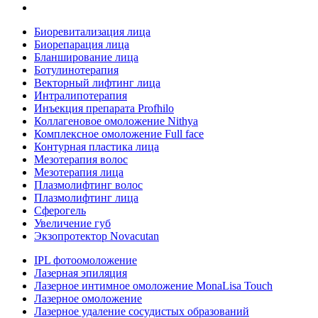
Биоревитализация лица
Биорепарация лица
Бланширование лица
Ботулинотерапия
Векторный лифтинг лица
Интралипотерапия
Инъекция препарата Profhilo
Коллагеновое омоложение Nithya
Комплексное омоложение Full face
Контурная пластика лица
Мезотерапия волос
Мезотерапия лица
Плазмолифтинг волос
Плазмолифтинг лица
Сферогель
Увеличение губ
Экзопротектор Novacutan
IPL фотоомоложение
Лазерная эпиляция
Лазерное интимное омоложение MonaLisa Touch
Лазерное омоложение
Лазерное удаление сосудистых образований