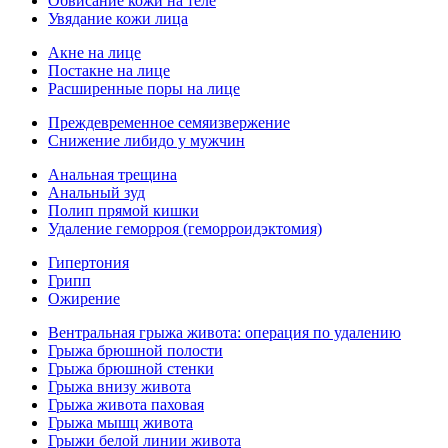
Обвисание кожи на теле
Увядание кожи лица
Акне на лице
Постакне на лице
Расширенные поры на лице
Преждевременное семяизвержение
Снижение либидо у мужчин
Анальная трещина
Анальный зуд
Полип прямой кишки
Удаление геморроя (геморроидэктомия)
Гипертония
Грипп
Ожирение
Вентральная грыжа живота: операция по удалению
Грыжа брюшной полости
Грыжа брюшной стенки
Грыжа внизу живота
Грыжа живота паховая
Грыжа мышц живота
Грыжи белой линии живота