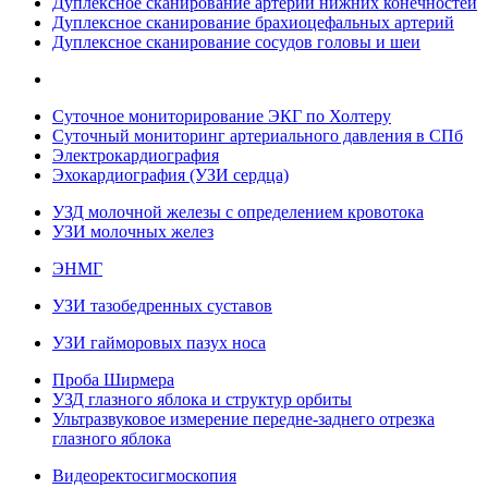
Дуплексное сканирование артерий нижних конечностей
Дуплексное сканирование брахиоцефальных артерий
Дуплексное сканирование сосудов головы и шеи
Суточное мониторирование ЭКГ по Холтеру
Суточный мониторинг артериального давления в СПб
Электрокардиография
Эхокардиография (УЗИ сердца)
УЗД молочной железы с определением кровотока
УЗИ молочных желез
ЭНМГ
УЗИ тазобедренных суставов
УЗИ гайморовых пазух носа
Проба Ширмера
УЗД глазного яблока и структур орбиты
Ультразвуковое измерение передне-заднего отрезка
глазного яблока
Видеоректосигмоскопия