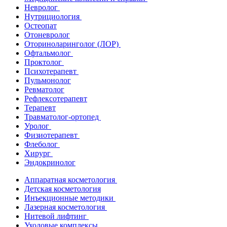
Невролог
Нутрициология
Остеопат
Отоневролог
Оториноларинголог (ЛОР)
Офтальмолог
Проктолог
Психотерапевт
Пульмонолог
Ревматолог
Рефлексотерапевт
Терапевт
Травматолог-ортопед
Уролог
Физиотерапевт
Флеболог
Хирург
Эндокринолог
Аппаратная косметология
Детская косметология
Инъекционные методики
Лазерная косметология
Нитевой лифтинг
Уходовые комплексы