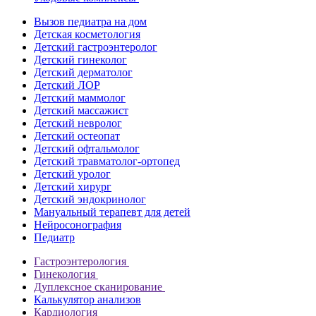
Вызов педиатра на дом
Детская косметология
Детский гастроэнтеролог
Детский гинеколог
Детский дерматолог
Детский ЛОР
Детский маммолог
Детский массажист
Детский невролог
Детский остеопат
Детский офтальмолог
Детский травматолог-ортопед
Детский уролог
Детский хирург
Детский эндокринолог
Мануальный терапевт для детей
Нейросонография
Педиатр
Гастроэнтерология
Гинекология
Дуплексное сканирование
Калькулятор анализов
Кардиология