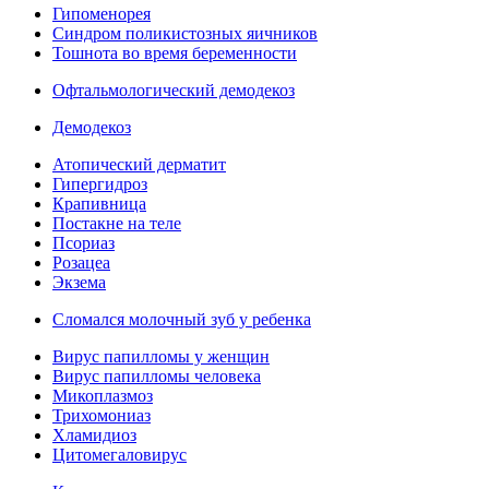
Гипоменорея
Синдром поликистозных яичников
Тошнота во время беременности
Офтальмологический демодекоз
Демодекоз
Атопический дерматит
Гипергидроз
Крапивница
Постакне на теле
Псориаз
Розацеа
Экзема
Сломался молочный зуб у ребенка
Вирус папилломы у женщин
Вирус папилломы человека
Микоплазмоз
Трихомониаз
Хламидиоз
Цитомегаловирус