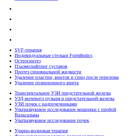
SVF-терапия
Индивидуальные стельки Formthotics
Остеосинтез
Плазмолифтинг суставов
Протез синовиальной жидкости
Удаление пластин, винтов и спиц после перелома
Удаление позиционного винта
Трансректальное УЗИ предстательной железы
УЗД мочевого пузыря и предстательной железы
УЗИ почек с надпочечниками
Ультразвуковое исследование мошонки с пробой
Вальсальвы
Ультразвуковое исследование почек
Ударно-волновая терапия