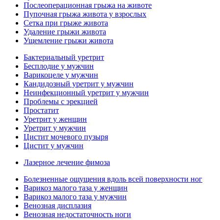
Послеоперационная грыжа на животе
Пупочная грыжа живота у взрослых
Сетка при грыже живота
Удаление грыжи живота
Ущемление грыжи живота
Бактериальный уретрит
Бесплодие у мужчин
Варикоцеле у мужчин
Кандидозный уретрит у мужчин
Неинфекционный уретрит у мужчин
Проблемы с эрекцией
Простатит
Уретрит у женщин
Уретрит у мужчин
Цистит мочевого пузыря
Цистит у мужчин
Лазерное лечение фимоза
Болезненные ощущения вдоль всей поверхности ног
Варикоз малого таза у женщин
Варикоз малого таза у мужчин
Венозная дисплазия
Венозная недостаточность ноги