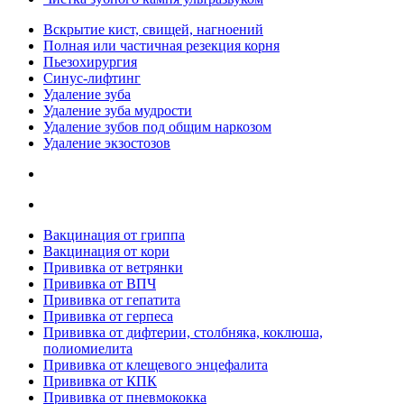
Вскрытие кист, свищей, нагноений
Полная или частичная резекция корня
Пьезохирургия
Синус-лифтинг
Удаление зуба
Удаление зуба мудрости
Удаление зубов под общим наркозом
Удаление экзостозов
Вакцинация от гриппа
Вакцинация от кори
Прививка от ветрянки
Прививка от ВПЧ
Прививка от гепатита
Прививка от герпеса
Прививка от дифтерии, столбняка, коклюша,
полиомиелита
Прививка от клещевого энцефалита
Прививка от КПК
Прививка от пневмококка