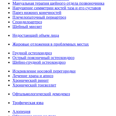
Мануальная терапия шейного отдела позвоночника
Нарушение симметрии костей таза и его суставов
Парез нижних конечностей
Плечелопаточный периартроз
Спондилоартроз
Шейный миозит
Недостающий объем лица
Жировые отложения в проблемных местах
Грудной остеохондроз
Острый поясничный остеохондроз
Шейно-грудной остеохондроз
Искривление носовой перегородки
Лечение храпа и апноэ
Хронический ринит
Хронический тонзиллит
Офтальмологический демодекоз
Трофическая язва
Алопеция