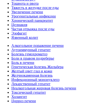
Тошнота и рвота
Тяжесть в желудке после еды
Увеличение печени
Урогенитальные инфекции
Хронический панкреатит
Целиакия
Частая отрыжка после еды
Эзофагит
Язвенный колит
Алкогольное поражение печени
Аутоиммунный гепатит
Болезнь гемохроматоз
Боли в правом подреберье
Боль в печени
Генетическая болезнь Жильбера
Желтый цвет глаз и кожи
Желчнокаменная болезнь
Инфекционный мононуклеоз
Лекарственный гепатит
Неалкогольная жировая болезнь печени
Токсический гепатит
Холангит
Цирроз печени