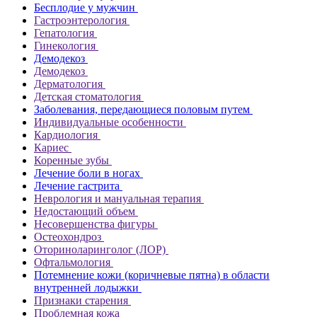
Бесплодие у мужчин
Гастроэнтерология
Гепатология
Гинекология
Демодекоз
Демодекоз
Дерматология
Детская стоматология
Заболевания, передающиеся половым путем
Индивидуальные особенности
Кардиология
Кариес
Коренные зубы
Лечение боли в ногах
Лечение гастрита
Неврология и мануальная терапия
Недостающий объем
Несовершенства фигуры
Остеохондроз
Оториноларинголог (ЛОР)
Офтальмология
Потемнение кожи (коричневые пятна) в области
внутренней лодыжки
Признаки старения
Проблемная кожа