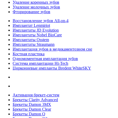
Удаление коренных зубов
Удаление молочных зубов
Фторирование зубов
Восстановление зубов All‑on‑4
Имплантат Lenmiriot
Имплантаты JD Evolution
Имплантаты Nobel BioСare
Имплантаты Osstem
Имплантаты Straumann
Имплантация зубов в медикаментозном сне
Костная пластика
Одномоментная имплантация зубов
Система имплантации Hi-Tech
Циркониевые импланты Bredent WhiteSKY
Активация брекет-систем
Брекеты Clarity Advanced
Брекеты Damon 3MX
Брекеты Damon Clear
Брекеты Damon Q