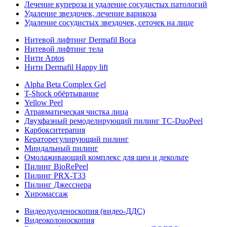
Лечение купероза и удаление сосудистых патологий
Удаление звездочек, лечение варикоза
Удаление сосудистых звездочек, сеточек на лице
Нитевой лифтинг Dermafil Boca
Нитевой лифтинг тела
Нити Aptos
Нити Dermafil Happy lift
Alpha Beta Complex Gel
T-Shock обёртывание
Yellow Peel
Атравматическая чистка лица
Двухфазный ремоделирующий пилинг TC-DuoPeel
Карбокситерапия
Кераторегулирующий пилинг
Миндальный пилинг
Омолаживающий комплекс для шеи и декольте
Пилинг BioRePeel
Пилинг PRX-T33
Пилинг Джесснера
Хиромассаж
Видеодуоденоскопия (видео-ДДС)
Видеоколоноскопия