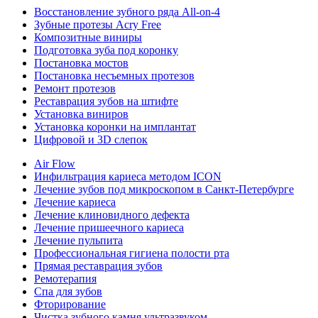
Восстановление зубного ряда All‑on‑4
Зубные протезы Acry Free
Композитные виниры
Подготовка зуба под коронку
Постановка мостов
Постановка несъемных протезов
Ремонт протезов
Реставрация зубов на штифте
Установка виниров
Установка коронки на имплантат
Цифровой и 3D слепок
Air Flow
Инфильтрация кариеса методом ICON
Лечение зубов под микроскопом в Санкт-Петербурге
Лечение кариеса
Лечение клиновидного дефекта
Лечение пришеечного кариеса
Лечение пульпита
Профессиональная гигиена полости рта
Прямая реставрация зубов
Ремотерапия
Спа для зубов
Фторирование
Чистка зубного камня ультразвуком