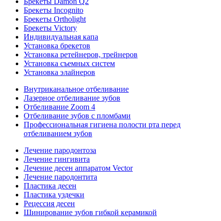
Брекеты Damon Q2
Брекеты Incognito
Брекеты Ortholight
Брекеты Victory
Индивидуальная капа
Установка брекетов
Установка ретейнеров, трейнеров
Установка съемных систем
Установка элайнеров
Внутриканальное отбеливание
Лазерное отбеливание зубов
Отбеливание Zoom 4
Отбеливание зубов с пломбами
Профессиональная гигиена полости рта перед
отбеливанием зубов
Лечение пародонтоза
Лечение гингивита
Лечение десен аппаратом Vector
Лечение пародонтита
Пластика десен
Пластика уздечки
Рецессия десен
Шинирование зубов гибкой керамикой