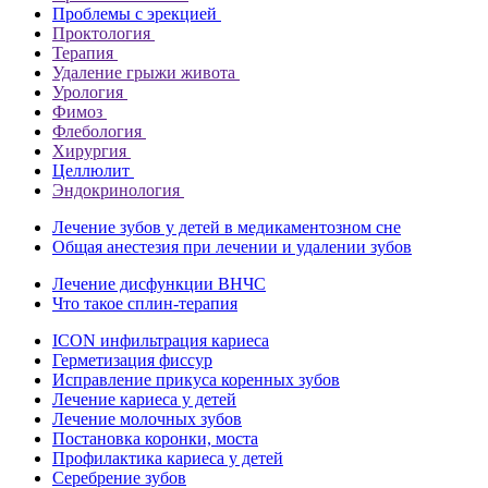
Проблемы с эрекцией
Проктология
Терапия
Удаление грыжи живота
Урология
Фимоз
Флебология
Хирургия
Целлюлит
Эндокринология
Лечение зубов у детей в медикаментозном сне
Общая анестезия при лечении и удалении зубов
Лечение дисфункции ВНЧС
Что такое сплин-терапия
ICON инфильтрация кариеса
Герметизация фиссур
Исправление прикуса коренных зубов
Лечение кариеса у детей
Лечение молочных зубов
Постановка коронки, моста
Профилактика кариеса у детей
Серебрение зубов