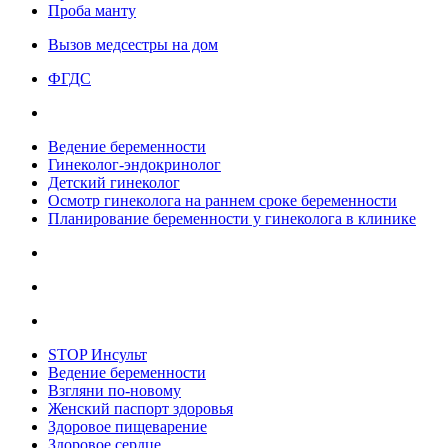
Проба манту
Вызов медсестры на дом
ФГДС
Ведение беременности
Гинеколог-эндокринолог
Детский гинеколог
Осмотр гинеколога на раннем сроке беременности
Планирование беременности у гинеколога в клинике
STOP Инсульт
Ведение беременности
Взгляни по-новому
Женский паспорт здоровья
Здоровое пищеварение
Здоровое сердце