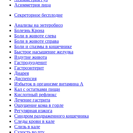
Асимметрия лица
Секреторное бесплодие
Анализы на энтеробиоз
Болезнь Крона
Боли в животе слева
Боли в животе справа
Боли и спазмы в кишечнике
Быстрое насыщение желудка
Вздутие живота
Гастродуоденит
Гастроэнтерит
Диарея
Диспепсия
Избыток в организме витамина А
Кал с остатками пищи
Кислотный рефлюкс
Лечение гастрита
Ощущение кома в горле
Регулярная изжога
Синдром раздраженного кишечника
Следы крови в кале
Слизь в кале
Сухость во рту