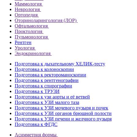
Маммология
Неврология
Ортопедия
Оториноларингология (ЛОР)
Офтальмология
Проктология
Пульмонология
Рентген
Урология
Эндокринология
Подготовка к дыхательному ХЕЛИК-тесту
Подготовка к колоноскопии
Подготовка к ректороманоскопии
Подготовка к рентгенографии
Подготовка к спирографии
Подготовка к ТРУЗИ
Подготовка к узи аорты и её ветвей
Подготовка к УЗИ малого таза
Подготовка к УЗИ мочевого пузыря и почек
Подготовка к УЗИ органов брюшной полости
Подготовка к УЗИ печени и желчного пузыря
Подготовка к ФГДС
Асимметрия формы