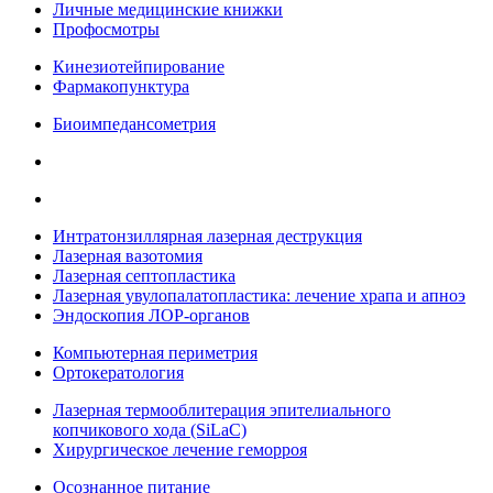
Личные медицинские книжки
Профосмотры
Кинезиотейпирование
Фармакопунктура
Биоимпедансометрия
Интратонзиллярная лазерная деструкция
Лазерная вазотомия
Лазерная септопластика
Лазерная увулопалатопластика: лечение храпа и апноэ
Эндоскопия ЛОР-органов
Компьютерная периметрия
Ортокератология
Лазерная термооблитерация эпителиального
копчикового хода (SiLaC)
Хирургическое лечение геморроя
Осознанное питание