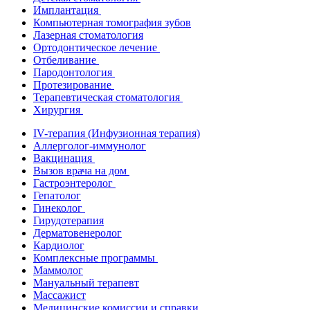
Имплантация
Компьютерная томография зубов
Лазерная стоматология
Ортодонтическое лечение
Отбеливание
Пародонтология
Протезирование
Терапевтическая стоматология
Хирургия
IV-терапия (Инфузионная терапия)
Аллерголог-иммунолог
Вакцинация
Вызов врача на дом
Гастроэнтеролог
Гепатолог
Гинеколог
Гирудотерапия
Дерматовенеролог
Кардиолог
Комплексные программы
Маммолог
Мануальный терапевт
Массажист
Медицинские комиссии и справки