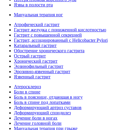
Язвы в полости рта
Мануальная терапия ног
Атрофический гастрит
Гастрит желудка с пониженной кислотностью
Гастрит с повышенной секрецией
Гастрит, ассоциированный с Helicobacter Pylori
Катаральный гастрит
Обострение хронического гастрита
Острый гастрит
Хронический гастрит
Эозинофильный гастрит
Эрозивно-язвенный гастрит
Язвенный гастрит
Атеросклероз
Боли в спине
Боль в пояснице, отдающая в ногу
Боль в спине под лопатками
Деформирующий артроз суставов
Деформирующий спондилез
Лечение боли в ногах
Лечение головной боли
Мануальная терапия при грыже