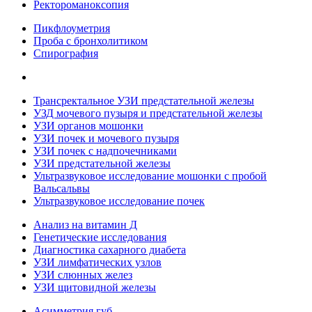
Ректороманоксопия
Пикфлоуметрия
Проба с бронхолитиком
Спирография
Трансректальное УЗИ предстательной железы
УЗД мочевого пузыря и предстательной железы
УЗИ органов мошонки
УЗИ почек и мочевого пузыря
УЗИ почек с надпочечниками
УЗИ предстательной железы
Ультразвуковое исследование мошонки с пробой
Вальсальвы
Ультразвуковое исследование почек
Анализ на витамин Д
Генетические исследования
Диагностика сахарного диабета
УЗИ лимфатических узлов
УЗИ слюнных желез
УЗИ щитовидной железы
Асимметрия губ