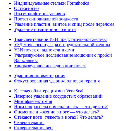
Индивидуальные стельки Formthotics
Остеосинтез
Плазмолифтинг суставов
Протез синовиальной жидкости
Удаление пластин, винтов и спиц после перелома
Удаление позиционного винта
Трансректальное УЗИ предстательной железы
УЗД мочевого пузыря и предстательной железы
УЗИ почек с надпочечниками
Ультразвуковое исследование мошонки с пробой
Вальсальвы
Ультразвуковое исследование почек
Ударно-волновая терапия
Фокусированная ударно-волновая терапия
Клеевая облитерация вен VenaSeal
Лазерное удаление сосудистых образований
Минифлебэктомия
Нога покраснела и воспалилась — что делать?
Онемение и жжение в ноге — что делать?
Отекают ноги, тяжесть в ногах? Что делать?
Склеротерапия
Склеротерапия вен