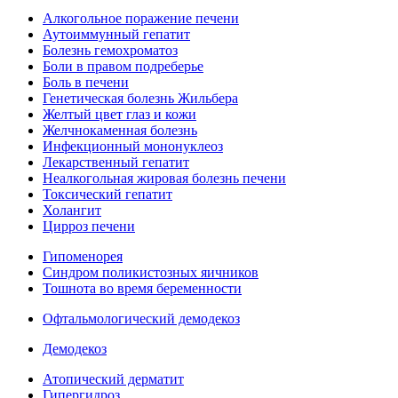
Алкогольное поражение печени
Аутоиммунный гепатит
Болезнь гемохроматоз
Боли в правом подреберье
Боль в печени
Генетическая болезнь Жильбера
Желтый цвет глаз и кожи
Желчнокаменная болезнь
Инфекционный мононуклеоз
Лекарственный гепатит
Неалкогольная жировая болезнь печени
Токсический гепатит
Холангит
Цирроз печени
Гипоменорея
Синдром поликистозных яичников
Тошнота во время беременности
Офтальмологический демодекоз
Демодекоз
Атопический дерматит
Гипергидроз