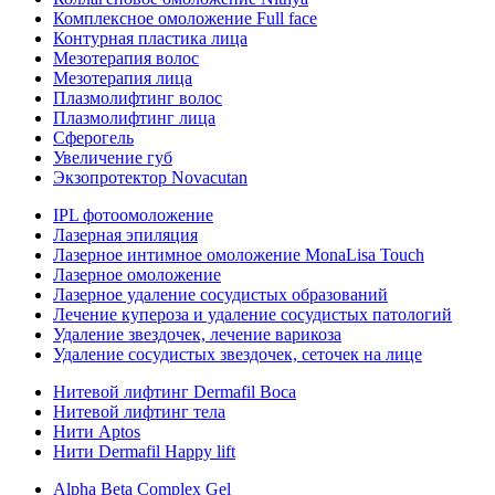
Комплексное омоложение Full face
Контурная пластика лица
Мезотерапия волос
Мезотерапия лица
Плазмолифтинг волос
Плазмолифтинг лица
Сферогель
Увеличение губ
Экзопротектор Novacutan
IPL фотоомоложение
Лазерная эпиляция
Лазерное интимное омоложение MonaLisa Touch
Лазерное омоложение
Лазерное удаление сосудистых образований
Лечение купероза и удаление сосудистых патологий
Удаление звездочек, лечение варикоза
Удаление сосудистых звездочек, сеточек на лице
Нитевой лифтинг Dermafil Boca
Нитевой лифтинг тела
Нити Aptos
Нити Dermafil Happy lift
Alpha Beta Complex Gel