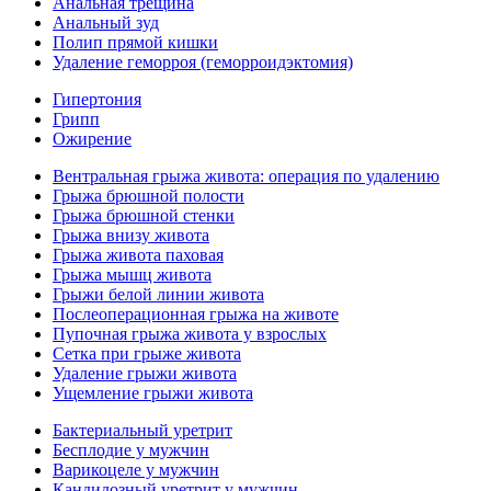
Анальная трещина
Анальный зуд
Полип прямой кишки
Удаление геморроя (геморроидэктомия)
Гипертония
Грипп
Ожирение
Вентральная грыжа живота: операция по удалению
Грыжа брюшной полости
Грыжа брюшной стенки
Грыжа внизу живота
Грыжа живота паховая
Грыжа мышц живота
Грыжи белой линии живота
Послеоперационная грыжа на животе
Пупочная грыжа живота у взрослых
Сетка при грыже живота
Удаление грыжи живота
Ущемление грыжи живота
Бактериальный уретрит
Бесплодие у мужчин
Варикоцеле у мужчин
Кандидозный уретрит у мужчин