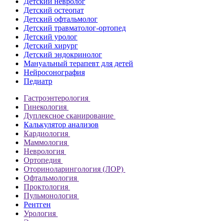
Детский невролог
Детский остеопат
Детский офтальмолог
Детский травматолог-ортопед
Детский уролог
Детский хирург
Детский эндокринолог
Мануальный терапевт для детей
Нейросонография
Педиатр
Гастроэнтерология
Гинекология
Дуплексное сканирование
Калькулятор анализов
Кардиология
Маммология
Неврология
Ортопедия
Оториноларингология (ЛОР)
Офтальмология
Проктология
Пульмонология
Рентген
Урология