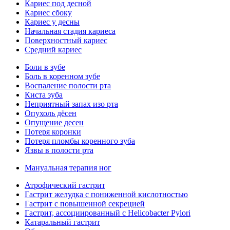
Кариес под десной
Кариес сбоку
Кариес у десны
Начальная стадия кариеса
Поверхностный кариес
Средний кариес
Боли в зубе
Боль в коренном зубе
Воспаление полости рта
Киста зуба
Неприятный запах изо рта
Опухоль дёсен
Опущение десен
Потеря коронки
Потеря пломбы коренного зуба
Язвы в полости рта
Мануальная терапия ног
Атрофический гастрит
Гастрит желудка с пониженной кислотностью
Гастрит с повышенной секрецией
Гастрит, ассоциированный с Helicobacter Pylori
Катаральный гастрит