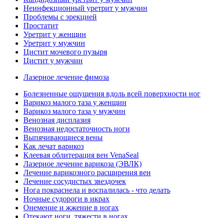
Неинфекционный уретрит у мужчин
Проблемы с эрекцией
Простатит
Уретрит у женщин
Уретрит у мужчин
Цистит мочевого пузыря
Цистит у мужчин
Лазерное лечение фимоза
Болезненные ощущения вдоль всей поверхности ног
Варикоз малого таза у женщин
Варикоз малого таза у мужчин
Венозная дисплазия
Венозная недостаточность ноги
Выпячивающиеся вены
Как лечат варикоз
Клеевая облитерация вен VenaSeal
Лазерное лечение варикоза (ЭВЛК)
Лечение варикозного расширения вен
Лечение сосудистых звездочек
Нога покраснела и воспалилась - что делать
Ночные судороги в икрах
Онемение и жжение в ногах
Отекают ноги, тяжести в ногах