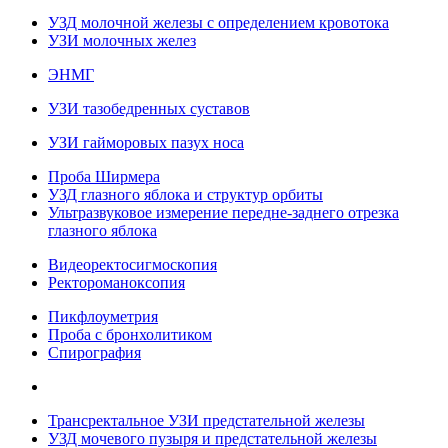
УЗД молочной железы с определением кровотока
УЗИ молочных желез
ЭНМГ
УЗИ тазобедренных суставов
УЗИ гайморовых пазух носа
Проба Ширмера
УЗД глазного яблока и структур орбиты
Ультразвуковое измерение передне-заднего отрезка
глазного яблока
Видеоректосигмоскопия
Ректороманоксопия
Пикфлоуметрия
Проба с бронхолитиком
Спирография
Трансректальное УЗИ предстательной железы
УЗД мочевого пузыря и предстательной железы