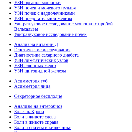
УЗИ органов мошонки
УЗИ почек и мочевого пузыря
УЗИ почек с надпочечниками
УЗИ предстательной железы
Ультразвуковое исследование мошонки с пробой
Вальсальвы
Ультразвуковое исследование почек
Анализ на витамин Д
Генетические исследования
Диагностика сахарного диабета
УЗИ лимфатических узлов
УЗИ слюнных желез
УЗИ щитовидной железы
Асимметрия губ
Асимметрия лица
Секреторное бесплодие
Анализы на энтеробиоз
Болезнь Крона
Боли в животе слева
Боли в животе справа
Боли и спазмы в кишечнике