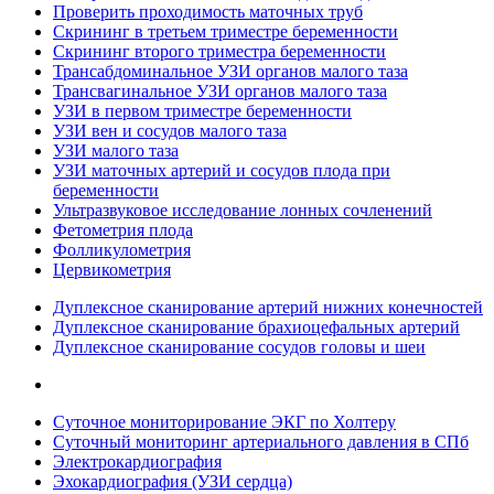
Проверить проходимость маточных труб
Скрининг в третьем триместре беременности
Скрининг второго триместра беременности
Трансабдоминальное УЗИ органов малого таза
Трансвагинальное УЗИ органов малого таза
УЗИ в первом триместре беременности
УЗИ вен и сосудов малого таза
УЗИ малого таза
УЗИ маточных артерий и сосудов плода при
беременности
Ультразвуковое исследование лонных сочленений
Фетометрия плода
Фолликулометрия
Цервикометрия
Дуплексное сканирование артерий нижних конечностей
Дуплексное сканирование брахиоцефальных артерий
Дуплексное сканирование сосудов головы и шеи
Суточное мониторирование ЭКГ по Холтеру
Суточный мониторинг артериального давления в СПб
Электрокардиография
Эхокардиография (УЗИ сердца)