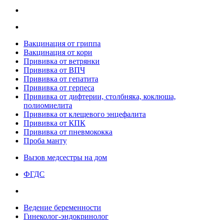
Вакцинация от гриппа
Вакцинация от кори
Прививка от ветрянки
Прививка от ВПЧ
Прививка от гепатита
Прививка от герпеса
Прививка от дифтерии, столбняка, коклюша,
полиомиелита
Прививка от клещевого энцефалита
Прививка от КПК
Прививка от пневмококка
Проба манту
Вызов медсестры на дом
ФГДС
Ведение беременности
Гинеколог-эндокринолог