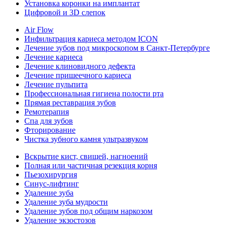
Установка коронки на имплантат
Цифровой и 3D слепок
Air Flow
Инфильтрация кариеса методом ICON
Лечение зубов под микроскопом в Санкт-Петербурге
Лечение кариеса
Лечение клиновидного дефекта
Лечение пришеечного кариеса
Лечение пульпита
Профессиональная гигиена полости рта
Прямая реставрация зубов
Ремотерапия
Спа для зубов
Фторирование
Чистка зубного камня ультразвуком
Вскрытие кист, свищей, нагноений
Полная или частичная резекция корня
Пьезохирургия
Синус-лифтинг
Удаление зуба
Удаление зуба мудрости
Удаление зубов под общим наркозом
Удаление экзостозов