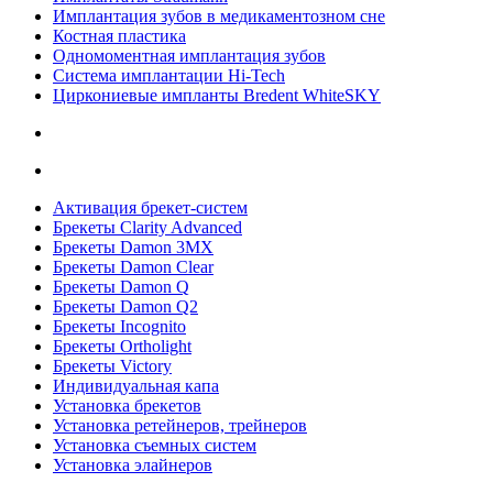
Имплантация зубов в медикаментозном сне
Костная пластика
Одномоментная имплантация зубов
Система имплантации Hi-Tech
Циркониевые импланты Bredent WhiteSKY
Активация брекет-систем
Брекеты Clarity Advanced
Брекеты Damon 3MX
Брекеты Damon Clear
Брекеты Damon Q
Брекеты Damon Q2
Брекеты Incognito
Брекеты Ortholight
Брекеты Victory
Индивидуальная капа
Установка брекетов
Установка ретейнеров, трейнеров
Установка съемных систем
Установка элайнеров