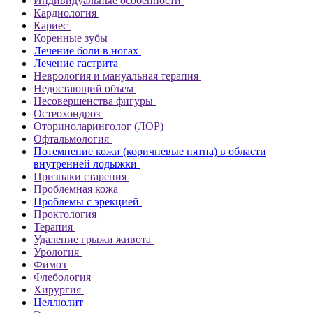
Индивидуальные особенности
Кардиология
Кариес
Коренные зубы
Лечение боли в ногах
Лечение гастрита
Неврология и мануальная терапия
Недостающий объем
Несовершенства фигуры
Остеохондроз
Оториноларинголог (ЛОР)
Офтальмология
Потемнение кожи (коричневые пятна) в области
внутренней лодыжки
Признаки старения
Проблемная кожа
Проблемы с эрекцией
Проктология
Терапия
Удаление грыжи живота
Урология
Фимоз
Флебология
Хирургия
Целлюлит