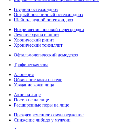
Грудной остеохондроз
Острый поясничный остеохондроз
Шейно-грудной остеохондроз
Искривление носовой перегородки
Лечение храпа и апноэ
Хронический ринит
Хронический тонзиллит
Офтальмологический демодекоз
Трофическая язва
Алопеция
Обвисание кожи на теле
Увядание кожи лица
Акне на лице
Постакне на лице
Расширенные поры на лице
Преждевременное семяизвержение
Снижение либидо у мужчин