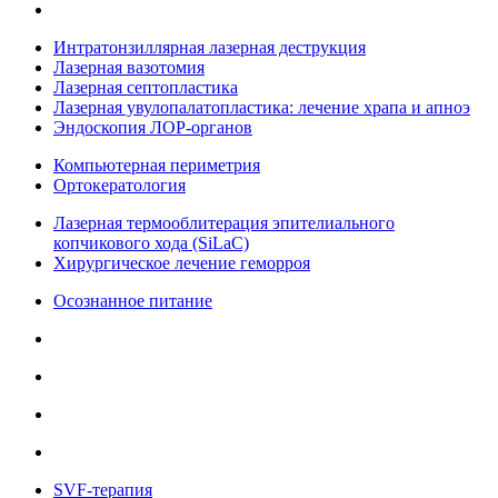
Интратонзиллярная лазерная деструкция
Лазерная вазотомия
Лазерная септопластика
Лазерная увулопалатопластика: лечение храпа и апноэ
Эндоскопия ЛОР-органов
Компьютерная периметрия
Ортокератология
Лазерная термооблитерация эпителиального
копчикового хода (SiLaC)
Хирургическое лечение геморроя
Осознанное питание
SVF-терапия