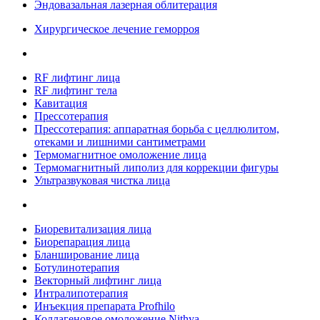
Эндовазальная лазерная облитерация
Хирургическое лечение геморроя
RF лифтинг лица
RF лифтинг тела
Кавитация
Прессотерапия
Прессотерапия: аппаратная борьба с целлюлитом,
отеками и лишними сантиметрами
Термомагнитное омоложение лица
Термомагнитный липолиз для коррекции фигуры
Ультразвуковая чистка лица
Биоревитализация лица
Биорепарация лица
Бланширование лица
Ботулинотерапия
Векторный лифтинг лица
Интралипотерапия
Инъекция препарата Profhilo
Коллагеновое омоложение Nithya