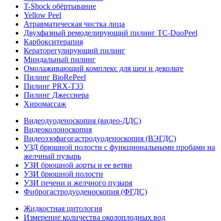
T-Shock обёртывание
Yellow Peel
Атравматическая чистка лица
Двухфазный ремоделирующий пилинг TC-DuoPeel
Карбокситерапия
Кераторегулирующий пилинг
Миндальный пилинг
Омолаживающий комплекс для шеи и декольте
Пилинг BioRePeel
Пилинг PRX-T33
Пилинг Джесснера
Хиромассаж
Видеодуоденоскопия (видео-ДДС)
Видеоколоноскопия
Видеоэзофагогастродуоденоскопия (ВЭГДС)
УЗД брюшной полости с функциональными пробами на
желчный пузырь
УЗИ брюшной аорты и ее ветви
УЗИ брюшной полости
УЗИ печени и желчного пузыря
Фиброгастродуоденоскопия (ФГДС)
Жидкостная цитология
Измерение количества околоплодных вод