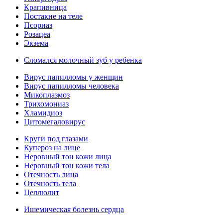
Крапивница
Постакне на теле
Псориаз
Розацеа
Экзема
Сломался молочный зуб у ребенка
Вирус папилломы у женщин
Вирус папилломы человека
Микоплазмоз
Трихомониаз
Хламидиоз
Цитомегаловирус
Круги под глазами
Купероз на лице
Неровный тон кожи лица
Неровный тон кожи тела
Отечность лица
Отечность тела
Целлюлит
Ишемическая болезнь сердца