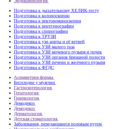
Эндокринология
Подготовка к дыхательному ХЕЛИК-тесту
Подготовка к колоноскопии
Подготовка к ректороманоскопии
Подготовка к рентгенографии
Подготовка к спирографии
Подготовка к ТРУЗИ
Подготовка к узи аорты и её ветвей
Подготовка к УЗИ малого таза
Подготовка к УЗИ мочевого пузыря и почек
Подготовка к УЗИ органов брюшной полости
Подготовка к УЗИ печени и желчного пузыря
Подготовка к ФГДС
Асимметрия формы
Бесплодие у мужчин
Гастроэнтерология
Гепатология
Гинекология
Демодекоз
Демодекоз
Дерматология
Детская стоматология
Заболевания, передающиеся половым путем