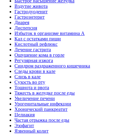
Быстрое насыщение желудка
Вздутие живота
Гастродуоденит
Гастроэнтерит
Диарея
Диспепсия
Избыток в организме витамина А
Кал с остатками пищи
Кислотный рефлюкс
Лечение гастрита
Ощущение кома в горле
Регулярная изжога
Синдром раздраженного кишечника
Следы крови в кале
Слизь в кале
Сухость во рту
Тошнота и рвота
Тяжесть в желудке после еды
Увеличение печени
Урогенитальные инфекции
Хронический панкреатит
Целиакия
Частая отрыжка после еды
Эзофагит
Язвенный колит