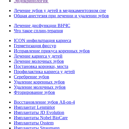
Эндокринология
Лечение зубов у детей в медикаментозном сне
Общая анестезия при лечении и удалении зубов
Лечение дисфункции ВНЧС
Что такое сплин-терапия
ICON инфильтрация кариеса
Герметизация фиссур
Исправление прикуса коренных зубов
Лечение кариеса у детей
Лечение молочных зубов
Постановка коронки, моста
Профилактика кариеса у детей
Серебрение зубов
Удаление коренных зубов
Удаление молочных зубов
Фторирование зубов
Восстановление зубов All‑on‑4
Имплантат Lenmiriot
Имплантаты JD Evolution
Имплантаты Nobel BioСare
Имплантаты Osstem
Имплантаты Straumann