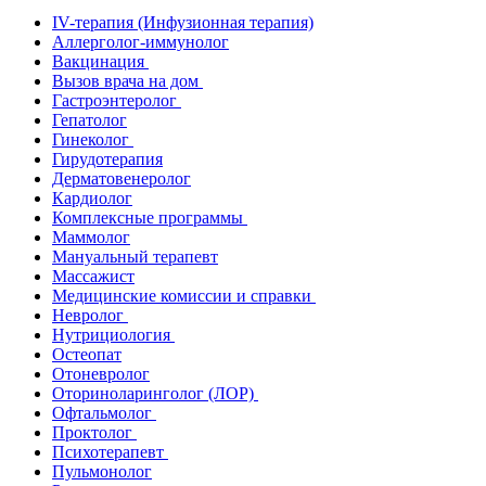
IV-терапия (Инфузионная терапия)
Аллерголог-иммунолог
Вакцинация
Вызов врача на дом
Гастроэнтеролог
Гепатолог
Гинеколог
Гирудотерапия
Дерматовенеролог
Кардиолог
Комплексные программы
Маммолог
Мануальный терапевт
Массажист
Медицинские комиссии и справки
Невролог
Нутрициология
Остеопат
Отоневролог
Оториноларинголог (ЛОР)
Офтальмолог
Проктолог
Психотерапевт
Пульмонолог