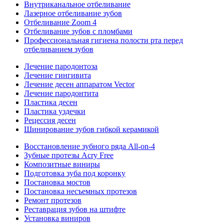
Внутриканальное отбеливание
Лазерное отбеливание зубов
Отбеливание Zoom 4
Отбеливание зубов с пломбами
Профессиональная гигиена полости рта перед
отбеливанием зубов
Лечение пародонтоза
Лечение гингивита
Лечение десен аппаратом Vector
Лечение пародонтита
Пластика десен
Пластика уздечки
Рецессия десен
Шинирование зубов гибкой керамикой
Восстановление зубного ряда All‑on‑4
Зубные протезы Acry Free
Композитные виниры
Подготовка зуба под коронку
Постановка мостов
Постановка несъемных протезов
Ремонт протезов
Реставрация зубов на штифте
Установка виниров