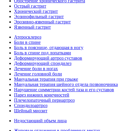
Обострение хронического гастрита
Острый гастрит
Хронический гастрит
Эозинофильный гастрит
Эрозивно-язвенный гастрит
Язвенный гастрит
Атеросклероз
Боли в спине
Боль в пояснице, отдающая в ногу
Боль в спине под лопатками
Деформирующий артроз суставов
Деформирующий спондилез
Лечение боли в ногах
Лечение головной боли
Мануальная терапия при грыже
Мануальная терапия шейного отдела позвоночника
Нарушение симметрии костей таза и его суставов
Парез нижних конечностей
Плечелопаточный периартроз
Спондилоартроз
Шейный миозит
Недостающий объем лица
Жировые отложения в проблемных местах