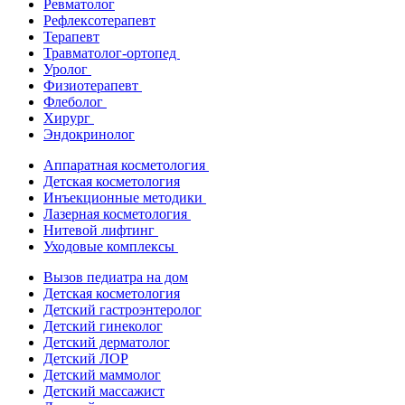
Ревматолог
Рефлексотерапевт
Терапевт
Травматолог-ортопед
Уролог
Физиотерапевт
Флеболог
Хирург
Эндокринолог
Аппаратная косметология
Детская косметология
Инъекционные методики
Лазерная косметология
Нитевой лифтинг
Уходовые комплексы
Вызов педиатра на дом
Детская косметология
Детский гастроэнтеролог
Детский гинеколог
Детский дерматолог
Детский ЛОР
Детский маммолог
Детский массажист