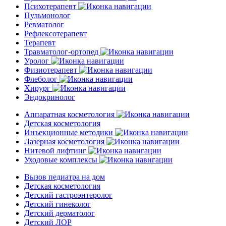
Психотерапевт
Пульмонолог
Ревматолог
Рефлексотерапевт
Терапевт
Травматолог-ортопед
Уролог
Физиотерапевт
Флеболог
Хирург
Эндокринолог
Аппаратная косметология
Детская косметология
Инъекционные методики
Лазерная косметология
Нитевой лифтинг
Уходовые комплексы
Вызов педиатра на дом
Детская косметология
Детский гастроэнтеролог
Детский гинеколог
Детский дерматолог
Детский ЛОР