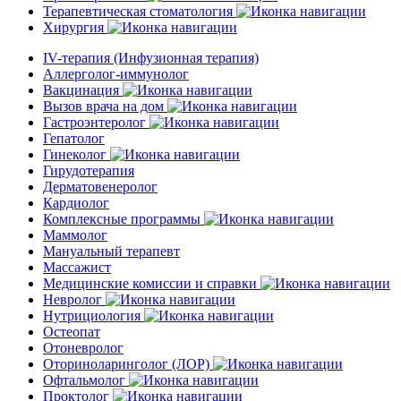
Терапевтическая стоматология
Хирургия
IV-терапия (Инфузионная терапия)
Аллерголог-иммунолог
Вакцинация
Вызов врача на дом
Гастроэнтеролог
Гепатолог
Гинеколог
Гирудотерапия
Дерматовенеролог
Кардиолог
Комплексные программы
Маммолог
Мануальный терапевт
Массажист
Медицинские комиссии и справки
Невролог
Нутрициология
Остеопат
Отоневролог
Оториноларинголог (ЛОР)
Офтальмолог
Проктолог