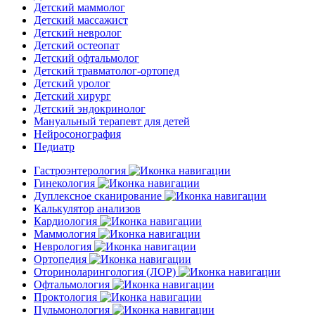
Детский маммолог
Детский массажист
Детский невролог
Детский остеопат
Детский офтальмолог
Детский травматолог-ортопед
Детский уролог
Детский хирург
Детский эндокринолог
Мануальный терапевт для детей
Нейросонография
Педиатр
Гастроэнтерология
Гинекология
Дуплексное сканирование
Калькулятор анализов
Кардиология
Маммология
Неврология
Ортопедия
Оториноларингология (ЛОР)
Офтальмология
Проктология
Пульмонология