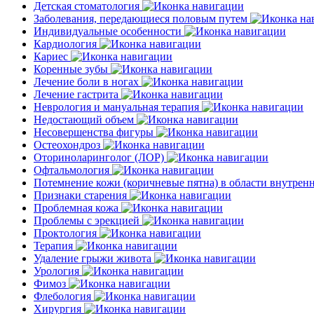
Детская стоматология
Заболевания, передающиеся половым путем
Индивидуальные особенности
Кардиология
Кариес
Коренные зубы
Лечение боли в ногах
Лечение гастрита
Неврология и мануальная терапия
Недостающий объем
Несовершенства фигуры
Остеохондроз
Оториноларинголог (ЛОР)
Офтальмология
Потемнение кожи (коричневые пятна) в области внутре
Признаки старения
Проблемная кожа
Проблемы с эрекцией
Проктология
Терапия
Удаление грыжи живота
Урология
Фимоз
Флебология
Хирургия