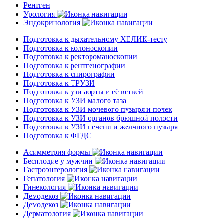
Рентген
Урология
Эндокринология
Подготовка к дыхательному ХЕЛИК-тесту
Подготовка к колоноскопии
Подготовка к ректороманоскопии
Подготовка к рентгенографии
Подготовка к спирографии
Подготовка к ТРУЗИ
Подготовка к узи аорты и её ветвей
Подготовка к УЗИ малого таза
Подготовка к УЗИ мочевого пузыря и почек
Подготовка к УЗИ органов брюшной полости
Подготовка к УЗИ печени и желчного пузыря
Подготовка к ФГДС
Асимметрия формы
Бесплодие у мужчин
Гастроэнтерология
Гепатология
Гинекология
Демодекоз
Демодекоз
Дерматология