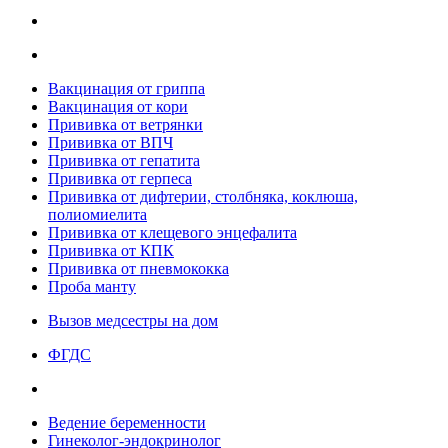
Вакцинация от гриппа
Вакцинация от кори
Прививка от ветрянки
Прививка от ВПЧ
Прививка от гепатита
Прививка от герпеса
Прививка от дифтерии, столбняка, коклюша,
полиомиелита
Прививка от клещевого энцефалита
Прививка от КПК
Прививка от пневмококка
Проба манту
Вызов медсестры на дом
ФГДС
Ведение беременности
Гинеколог-эндокринолог