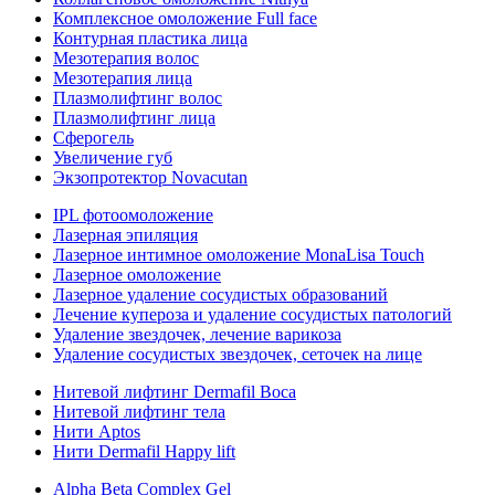
Комплексное омоложение Full face
Контурная пластика лица
Мезотерапия волос
Мезотерапия лица
Плазмолифтинг волос
Плазмолифтинг лица
Сферогель
Увеличение губ
Экзопротектор Novacutan
IPL фотоомоложение
Лазерная эпиляция
Лазерное интимное омоложение MonaLisa Touch
Лазерное омоложение
Лазерное удаление сосудистых образований
Лечение купероза и удаление сосудистых патологий
Удаление звездочек, лечение варикоза
Удаление сосудистых звездочек, сеточек на лице
Нитевой лифтинг Dermafil Boca
Нитевой лифтинг тела
Нити Aptos
Нити Dermafil Happy lift
Alpha Beta Complex Gel