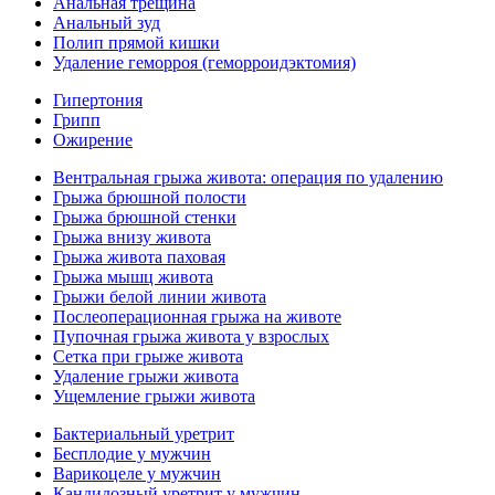
Анальная трещина
Анальный зуд
Полип прямой кишки
Удаление геморроя (геморроидэктомия)
Гипертония
Грипп
Ожирение
Вентральная грыжа живота: операция по удалению
Грыжа брюшной полости
Грыжа брюшной стенки
Грыжа внизу живота
Грыжа живота паховая
Грыжа мышц живота
Грыжи белой линии живота
Послеоперационная грыжа на животе
Пупочная грыжа живота у взрослых
Сетка при грыже живота
Удаление грыжи живота
Ущемление грыжи живота
Бактериальный уретрит
Бесплодие у мужчин
Варикоцеле у мужчин
Кандидозный уретрит у мужчин