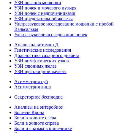
УЗИ органов мошонки
УЗИ почек и мочевого пузыря
УЗИ почек с надпочечниками
УЗИ предстательной железы
Ультразвуковое исследование мошонки с пробой
Вальсальвы
Ультразвуковое исследование почек
Анализ на витамин Д
Генетические исследования
Диагностика сахарного диабета
УЗИ лимфатических узлов
УЗИ слюнных желез
УЗИ щитовидной железы
Асимметрия губ
Асимметрия лица
Секреторное бесплодие
Анализы на энтеробиоз
Болезнь Крона
Боли в животе слева
Боли в животе справа
Боли и спазмы в кишечнике