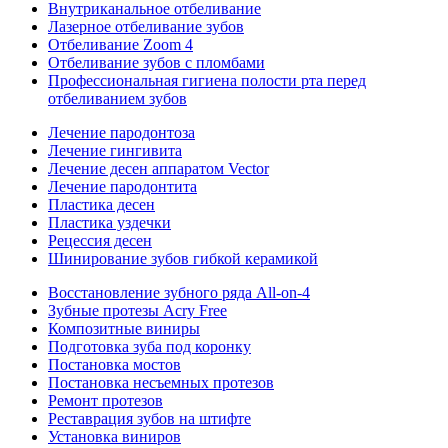
Внутриканальное отбеливание
Лазерное отбеливание зубов
Отбеливание Zoom 4
Отбеливание зубов с пломбами
Профессиональная гигиена полости рта перед
отбеливанием зубов
Лечение пародонтоза
Лечение гингивита
Лечение десен аппаратом Vector
Лечение пародонтита
Пластика десен
Пластика уздечки
Рецессия десен
Шинирование зубов гибкой керамикой
Восстановление зубного ряда All‑on‑4
Зубные протезы Acry Free
Композитные виниры
Подготовка зуба под коронку
Постановка мостов
Постановка несъемных протезов
Ремонт протезов
Реставрация зубов на штифте
Установка виниров