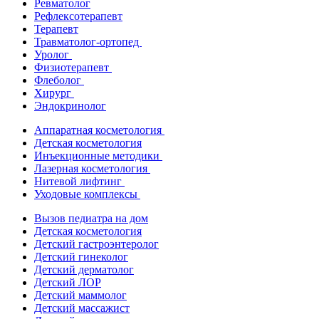
Ревматолог
Рефлексотерапевт
Терапевт
Травматолог-ортопед
Уролог
Физиотерапевт
Флеболог
Хирург
Эндокринолог
Аппаратная косметология
Детская косметология
Инъекционные методики
Лазерная косметология
Нитевой лифтинг
Уходовые комплексы
Вызов педиатра на дом
Детская косметология
Детский гастроэнтеролог
Детский гинеколог
Детский дерматолог
Детский ЛОР
Детский маммолог
Детский массажист