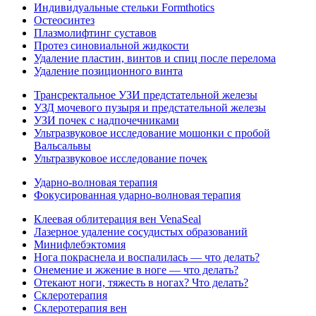
Индивидуальные стельки Formthotics
Остеосинтез
Плазмолифтинг суставов
Протез синовиальной жидкости
Удаление пластин, винтов и спиц после перелома
Удаление позиционного винта
Трансректальное УЗИ предстательной железы
УЗД мочевого пузыря и предстательной железы
УЗИ почек с надпочечниками
Ультразвуковое исследование мошонки с пробой
Вальсальвы
Ультразвуковое исследование почек
Ударно-волновая терапия
Фокусированная ударно-волновая терапия
Клеевая облитерация вен VenaSeal
Лазерное удаление сосудистых образований
Минифлебэктомия
Нога покраснела и воспалилась — что делать?
Онемение и жжение в ноге — что делать?
Отекают ноги, тяжесть в ногах? Что делать?
Склеротерапия
Склеротерапия вен