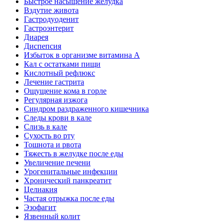
Быстрое насыщение желудка
Вздутие живота
Гастродуоденит
Гастроэнтерит
Диарея
Диспепсия
Избыток в организме витамина А
Кал с остатками пищи
Кислотный рефлюкс
Лечение гастрита
Ощущение кома в горле
Регулярная изжога
Синдром раздраженного кишечника
Следы крови в кале
Слизь в кале
Сухость во рту
Тошнота и рвота
Тяжесть в желудке после еды
Увеличение печени
Урогенитальные инфекции
Хронический панкреатит
Целиакия
Частая отрыжка после еды
Эзофагит
Язвенный колит