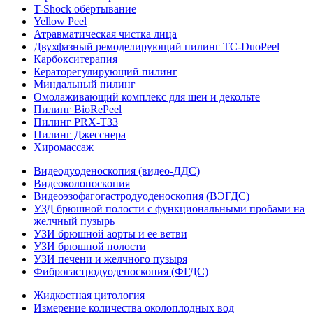
T-Shock обёртывание
Yellow Peel
Атравматическая чистка лица
Двухфазный ремоделирующий пилинг TC-DuoPeel
Карбокситерапия
Кераторегулирующий пилинг
Миндальный пилинг
Омолаживающий комплекс для шеи и декольте
Пилинг BioRePeel
Пилинг PRX-T33
Пилинг Джесснера
Хиромассаж
Видеодуоденоскопия (видео-ДДС)
Видеоколоноскопия
Видеоэзофагогастродуоденоскопия (ВЭГДС)
УЗД брюшной полости с функциональными пробами на
желчный пузырь
УЗИ брюшной аорты и ее ветви
УЗИ брюшной полости
УЗИ печени и желчного пузыря
Фиброгастродуоденоскопия (ФГДС)
Жидкостная цитология
Измерение количества околоплодных вод