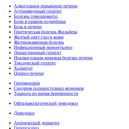
Алкогольное поражение печени
Аутоиммунный гепатит
Болезнь гемохроматоз
Боли в правом подреберье
Боль в печени
Генетическая болезнь Жильбера
Желтый цвет глаз и кожи
Желчнокаменная болезнь
Инфекционный мононуклеоз
Лекарственный гепатит
Неалкогольная жировая болезнь печени
Токсический гепатит
Холангит
Цирроз печени
Гипоменорея
Синдром поликистозных яичников
Тошнота во время беременности
Офтальмологический демодекоз
Демодекоз
Атопический дерматит
Гипергидроз