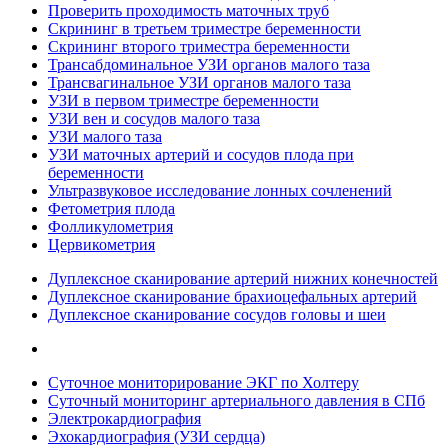
Проверить проходимость маточных труб
Скрининг в третьем триместре беременности
Скрининг второго триместра беременности
Трансабдоминальное УЗИ органов малого таза
Трансвагинальное УЗИ органов малого таза
УЗИ в первом триместре беременности
УЗИ вен и сосудов малого таза
УЗИ малого таза
УЗИ маточных артерий и сосудов плода при
беременности
Ультразвуковое исследование лонных сочленений
Фетометрия плода
Фолликулометрия
Цервикометрия
Дуплексное сканирование артерий нижних конечностей
Дуплексное сканирование брахиоцефальных артерий
Дуплексное сканирование сосудов головы и шеи
Суточное мониторирование ЭКГ по Холтеру
Суточный мониторинг артериального давления в СПб
Электрокардиография
Эхокардиография (УЗИ сердца)