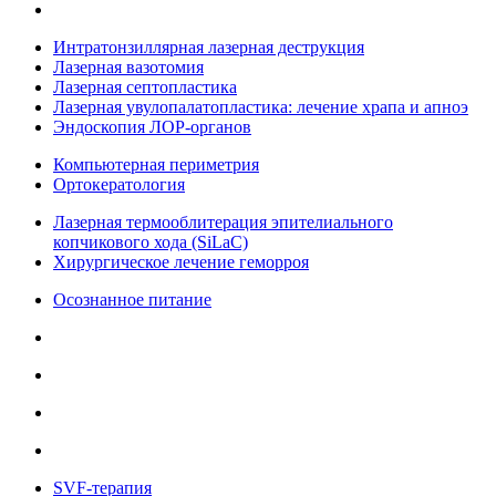
Интратонзиллярная лазерная деструкция
Лазерная вазотомия
Лазерная септопластика
Лазерная увулопалатопластика: лечение храпа и апноэ
Эндоскопия ЛОР-органов
Компьютерная периметрия
Ортокератология
Лазерная термооблитерация эпителиального
копчикового хода (SiLaC)
Хирургическое лечение геморроя
Осознанное питание
SVF-терапия