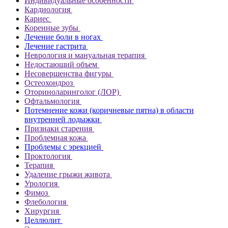
Индивидуальные особенности
Кардиология
Кариес
Коренные зубы
Лечение боли в ногах
Лечение гастрита
Неврология и мануальная терапия
Недостающий объем
Несовершенства фигуры
Остеохондроз
Оториноларинголог (ЛОР)
Офтальмология
Потемнение кожи (коричневые пятна) в области
внутренней лодыжки
Признаки старения
Проблемная кожа
Проблемы с эрекцией
Проктология
Терапия
Удаление грыжи живота
Урология
Фимоз
Флебология
Хирургия
Целлюлит