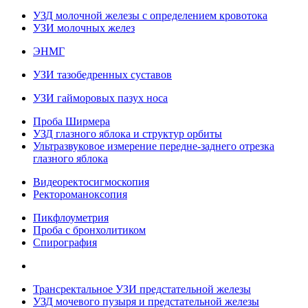
УЗД молочной железы с определением кровотока
УЗИ молочных желез
ЭНМГ
УЗИ тазобедренных суставов
УЗИ гайморовых пазух носа
Проба Ширмера
УЗД глазного яблока и структур орбиты
Ультразвуковое измерение передне-заднего отрезка
глазного яблока
Видеоректосигмоскопия
Ректороманоксопия
Пикфлоуметрия
Проба с бронхолитиком
Спирография
Трансректальное УЗИ предстательной железы
УЗД мочевого пузыря и предстательной железы