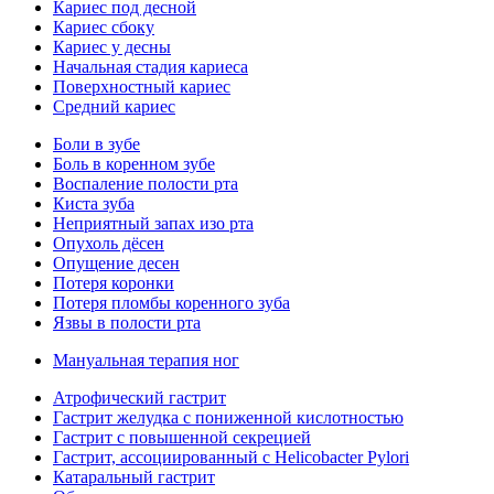
Кариес под десной
Кариес сбоку
Кариес у десны
Начальная стадия кариеса
Поверхностный кариес
Средний кариес
Боли в зубе
Боль в коренном зубе
Воспаление полости рта
Киста зуба
Неприятный запах изо рта
Опухоль дёсен
Опущение десен
Потеря коронки
Потеря пломбы коренного зуба
Язвы в полости рта
Мануальная терапия ног
Атрофический гастрит
Гастрит желудка с пониженной кислотностью
Гастрит с повышенной секрецией
Гастрит, ассоциированный с Helicobacter Pylori
Катаральный гастрит