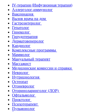
IV-терапия (Инфузионная терапия)
Аллерголог-иммунолог
Вакцинация
Вызов врача на дом
Гастроэнтеролог
Гепатолог
Гинеколог
Гирудотерапия
Дерматовенеролог
Кардиолог
Комплексные программы
Маммолог
Мануальный терапевт
Массажист
Медицинские комиссии и справки
Невролог
Нутрициология
Остеопат
Отоневролог
Оториноларинголог (ЛОР)
Офтальмолог
Проктолог
Психотерапевт
Пульмонолог