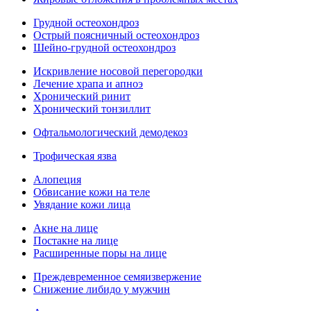
Грудной остеохондроз
Острый поясничный остеохондроз
Шейно-грудной остеохондроз
Искривление носовой перегородки
Лечение храпа и апноэ
Хронический ринит
Хронический тонзиллит
Офтальмологический демодекоз
Трофическая язва
Алопеция
Обвисание кожи на теле
Увядание кожи лица
Акне на лице
Постакне на лице
Расширенные поры на лице
Преждевременное семяизвержение
Снижение либидо у мужчин