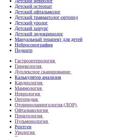
Детский невролог
Детский остеопат
Детский офтальмолог
Детский травматолог-ортопед
Детский уролог
Детский хирург
Детский эндокринолог
Мануальный терапевт для детей
Нейросонография
Педиатр
Гастроэнтерология
Гинекология
Дуплексное сканирование
Калькулятор анализов
Кардиология
Маммология
Неврология
Ортопедия
Оториноларингология (ЛОР)
Офтальмология
Проктология
Пульмонология
Рентген
Урология