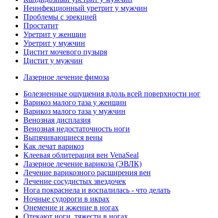
Неинфекционный уретрит у мужчин
Проблемы с эрекцией
Простатит
Уретрит у женщин
Уретрит у мужчин
Цистит мочевого пузыря
Цистит у мужчин
Лазерное лечение фимоза
Болезненные ощущения вдоль всей поверхности ног
Варикоз малого таза у женщин
Варикоз малого таза у мужчин
Венозная дисплазия
Венозная недостаточность ноги
Выпячивающиеся вены
Как лечат варикоз
Клеевая облитерация вен VenaSeal
Лазерное лечение варикоза (ЭВЛК)
Лечение варикозного расширения вен
Лечение сосудистых звездочек
Нога покраснела и воспалилась - что делать
Ночные судороги в икрах
Онемение и жжение в ногах
Отекают ноги, тяжести в ногах