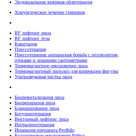
Эндовазальная лазерная облитерация
Хирургическое лечение геморроя
RF лифтинг лица
RF лифтинг тела
Кавитация
Прессотерапия
Прессотерапия: аппаратная борьба с целлюлитом,
отеками и лишними сантиметрами
Термомагнитное омоложение лица
Термомагнитный липолиз для коррекции фигуры
Ультразвуковая чистка лица
Биоревитализация лица
Биорепарация лица
Бланширование лица
Ботулинотерапия
Векторный лифтинг лица
Интралипотерапия
Инъекция препарата Profhilo
Коллагеновое омоложение Nithya