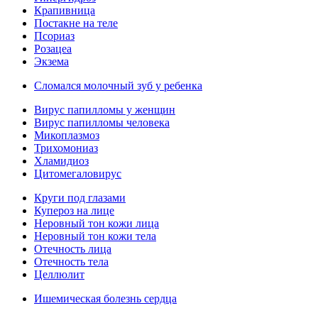
Крапивница
Постакне на теле
Псориаз
Розацеа
Экзема
Сломался молочный зуб у ребенка
Вирус папилломы у женщин
Вирус папилломы человека
Микоплазмоз
Трихомониаз
Хламидиоз
Цитомегаловирус
Круги под глазами
Купероз на лице
Неровный тон кожи лица
Неровный тон кожи тела
Отечность лица
Отечность тела
Целлюлит
Ишемическая болезнь сердца