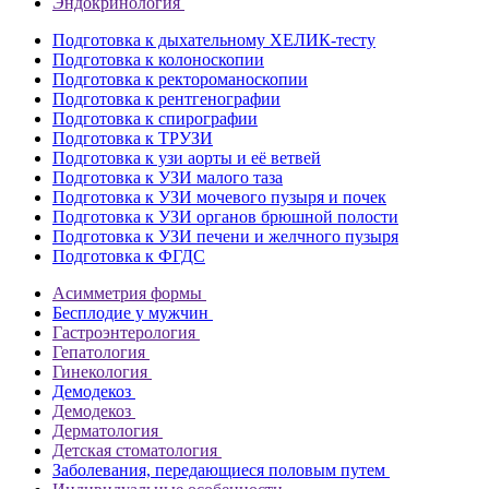
Эндокринология
Подготовка к дыхательному ХЕЛИК-тесту
Подготовка к колоноскопии
Подготовка к ректороманоскопии
Подготовка к рентгенографии
Подготовка к спирографии
Подготовка к ТРУЗИ
Подготовка к узи аорты и её ветвей
Подготовка к УЗИ малого таза
Подготовка к УЗИ мочевого пузыря и почек
Подготовка к УЗИ органов брюшной полости
Подготовка к УЗИ печени и желчного пузыря
Подготовка к ФГДС
Асимметрия формы
Бесплодие у мужчин
Гастроэнтерология
Гепатология
Гинекология
Демодекоз
Демодекоз
Дерматология
Детская стоматология
Заболевания, передающиеся половым путем