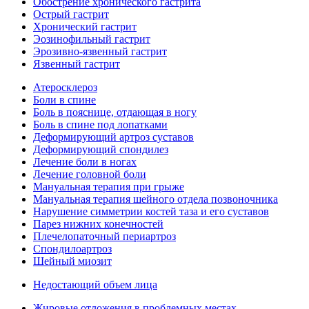
Обострение хронического гастрита
Острый гастрит
Хронический гастрит
Эозинофильный гастрит
Эрозивно-язвенный гастрит
Язвенный гастрит
Атеросклероз
Боли в спине
Боль в пояснице, отдающая в ногу
Боль в спине под лопатками
Деформирующий артроз суставов
Деформирующий спондилез
Лечение боли в ногах
Лечение головной боли
Мануальная терапия при грыже
Мануальная терапия шейного отдела позвоночника
Нарушение симметрии костей таза и его суставов
Парез нижних конечностей
Плечелопаточный периартроз
Спондилоартроз
Шейный миозит
Недостающий объем лица
Жировые отложения в проблемных местах