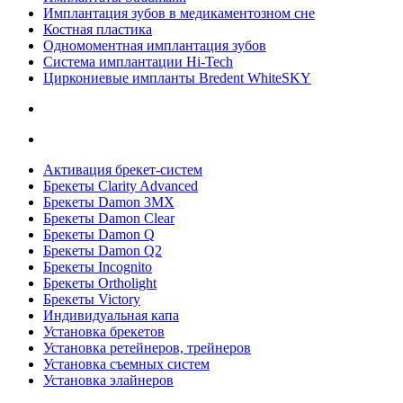
Имплантация зубов в медикаментозном сне
Костная пластика
Одномоментная имплантация зубов
Система имплантации Hi-Tech
Циркониевые импланты Bredent WhiteSKY
Активация брекет-систем
Брекеты Clarity Advanced
Брекеты Damon 3MX
Брекеты Damon Clear
Брекеты Damon Q
Брекеты Damon Q2
Брекеты Incognito
Брекеты Ortholight
Брекеты Victory
Индивидуальная капа
Установка брекетов
Установка ретейнеров, трейнеров
Установка съемных систем
Установка элайнеров