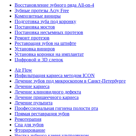
Восстановление зубного ряда All‑on‑4
Зубные протезы Acry Free
Композитные виниры
Подготовка зуба под коронку
Постановка мостов
Постановка несъемных протезов
Ремонт протезов
Реставрация зубов на штифте
Установка виниров
Установка коронки на имплантат
Цифровой и 3D слепок
Air Flow
Инфильтрация кариеса методом ICON
Лечение зубов под микроскопом в Санкт-Петербурге
Лечение кариеса
Лечение клиновидного дефекта
Лечение пришеечного кариеса
Лечение пульпита
Профессиональная гигиена полости рта
Прямая реставрация зубов
Ремотерапия
Спа для зубов
Фторирование
Чистка зубного камня ультразвуком