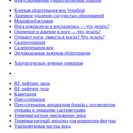
Фокусированная ударно-волновая терапия
Клеевая облитерация вен VenaSeal
Лазерное удаление сосудистых образований
Минифлебэктомия
Нога покраснела и воспалилась — что делать?
Онемение и жжение в ноге — что делать?
Отекают ноги, тяжесть в ногах? Что делать?
Склеротерапия
Склеротерапия вен
Эндовазальная лазерная облитерация
Хирургическое лечение геморроя
RF лифтинг лица
RF лифтинг тела
Кавитация
Прессотерапия
Прессотерапия: аппаратная борьба с целлюлитом,
отеками и лишними сантиметрами
Термомагнитное омоложение лица
Термомагнитный липолиз для коррекции фигуры
Ультразвуковая чистка лица