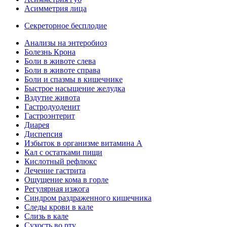
Асимметрия лица
Секреторное бесплодие
Анализы на энтеробиоз
Болезнь Крона
Боли в животе слева
Боли в животе справа
Боли и спазмы в кишечнике
Быстрое насыщение желудка
Вздутие живота
Гастродуоденит
Гастроэнтерит
Диарея
Диспепсия
Избыток в организме витамина А
Кал с остатками пищи
Кислотный рефлюкс
Лечение гастрита
Ощущение кома в горле
Регулярная изжога
Синдром раздраженного кишечника
Следы крови в кале
Слизь в кале
Сухость во рту