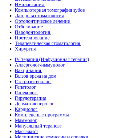
Имплантация
Компьютерная томография зубов
Лазерная стоматология
Ортодонтическое лечение
Отбеливание
Пародонтология
Протезирование
Терапевтическая стоматология
Хирургия
IV-терапия (Инфузионная терапия)
Аллерголог-иммунолог
Вакцинация
Вызов врача на дом
Гастроэнтеролог
Гепатолог
Гинеколог
Гирудотерапия
Дерматовенеролог
Кардиолог
Комплексные программы
Маммолог
Мануальный терапевт
Массажист
Медицинские комиссии и справки