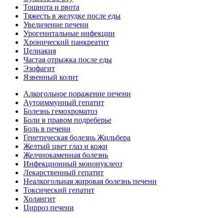
Тошнота и рвота
Тяжесть в желудке после еды
Увеличение печени
Урогенитальные инфекции
Хронический панкреатит
Целиакия
Частая отрыжка после еды
Эзофагит
Язвенный колит
Алкогольное поражение печени
Аутоиммунный гепатит
Болезнь гемохроматоз
Боли в правом подреберье
Боль в печени
Генетическая болезнь Жильбера
Желтый цвет глаз и кожи
Желчнокаменная болезнь
Инфекционный мононуклеоз
Лекарственный гепатит
Неалкогольная жировая болезнь печени
Токсический гепатит
Холангит
Цирроз печени