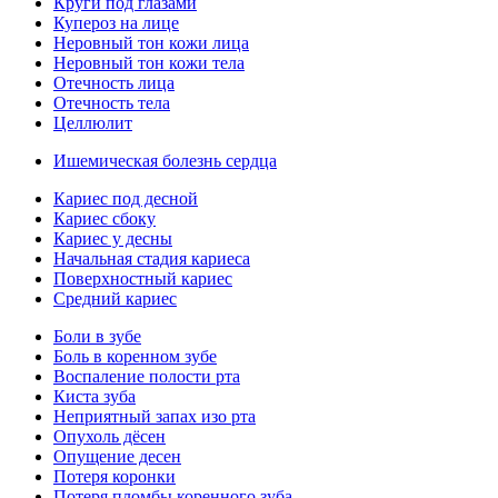
Круги под глазами
Купероз на лице
Неровный тон кожи лица
Неровный тон кожи тела
Отечность лица
Отечность тела
Целлюлит
Ишемическая болезнь сердца
Кариес под десной
Кариес сбоку
Кариес у десны
Начальная стадия кариеса
Поверхностный кариес
Средний кариес
Боли в зубе
Боль в коренном зубе
Воспаление полости рта
Киста зуба
Неприятный запах изо рта
Опухоль дёсен
Опущение десен
Потеря коронки
Потеря пломбы коренного зуба