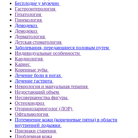
Бесплодие у мужчин
Гастроэнтерология
Гепатология
Гинекология
Демодекоз
Демодекоз
Дерматология
Детская стоматология
Заболевания, передающиеся половым путем
Индивидуальные особенности
Кардиология
Кариес
Коренные зубы
Лечение боли в ногах
Лечение гастрита
Неврология и мануальная терапия
Недостающий объем
Несовершенства фигуры
Остеохондроз
Оториноларинголог (ЛОР)
Офтальмология
Потемнение кожи (коричневые пятна) в области
внутренней лодыжки
Признаки старения
Проблемная кожа