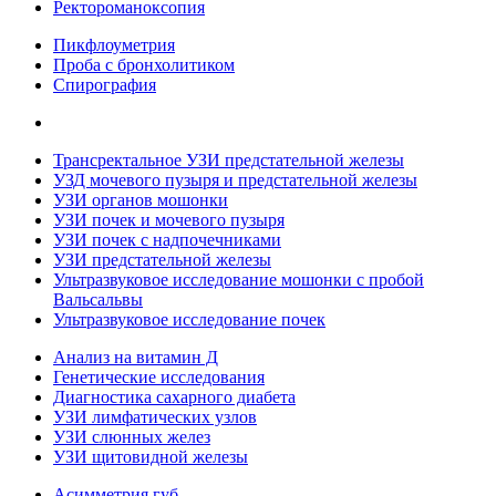
Ректороманоксопия
Пикфлоуметрия
Проба с бронхолитиком
Спирография
Трансректальное УЗИ предстательной железы
УЗД мочевого пузыря и предстательной железы
УЗИ органов мошонки
УЗИ почек и мочевого пузыря
УЗИ почек с надпочечниками
УЗИ предстательной железы
Ультразвуковое исследование мошонки с пробой
Вальсальвы
Ультразвуковое исследование почек
Анализ на витамин Д
Генетические исследования
Диагностика сахарного диабета
УЗИ лимфатических узлов
УЗИ слюнных желез
УЗИ щитовидной железы
Асимметрия губ