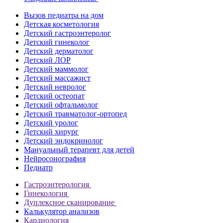
Вызов педиатра на дом
Детская косметология
Детский гастроэнтеролог
Детский гинеколог
Детский дерматолог
Детский ЛОР
Детский маммолог
Детский массажист
Детский невролог
Детский остеопат
Детский офтальмолог
Детский травматолог-ортопед
Детский уролог
Детский хирург
Детский эндокринолог
Мануальный терапевт для детей
Нейросонография
Педиатр
Гастроэнтерология
Гинекология
Дуплексное сканирование
Калькулятор анализов
Кардиология