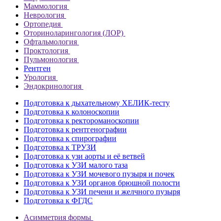
Маммология
Неврология
Ортопедия
Оториноларингология (ЛОР)
Офтальмология
Проктология
Пульмонология
Рентген
Урология
Эндокринология
Подготовка к дыхательному ХЕЛИК-тесту
Подготовка к колоноскопии
Подготовка к ректороманоскопии
Подготовка к рентгенографии
Подготовка к спирографии
Подготовка к ТРУЗИ
Подготовка к узи аорты и её ветвей
Подготовка к УЗИ малого таза
Подготовка к УЗИ мочевого пузыря и почек
Подготовка к УЗИ органов брюшной полости
Подготовка к УЗИ печени и желчного пузыря
Подготовка к ФГДС
Асимметрия формы