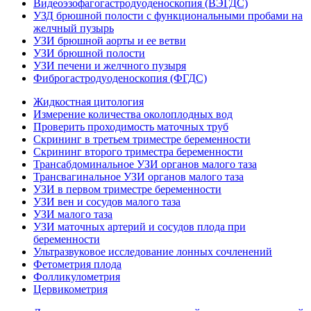
Видеоэзофагогастродуоденоскопия (ВЭГДС)
УЗД брюшной полости с функциональными пробами на
желчный пузырь
УЗИ брюшной аорты и ее ветви
УЗИ брюшной полости
УЗИ печени и желчного пузыря
Фиброгастродуоденоскопия (ФГДС)
Жидкостная цитология
Измерение количества околоплодных вод
Проверить проходимость маточных труб
Скрининг в третьем триместре беременности
Скрининг второго триместра беременности
Трансабдоминальное УЗИ органов малого таза
Трансвагинальное УЗИ органов малого таза
УЗИ в первом триместре беременности
УЗИ вен и сосудов малого таза
УЗИ малого таза
УЗИ маточных артерий и сосудов плода при
беременности
Ультразвуковое исследование лонных сочленений
Фетометрия плода
Фолликулометрия
Цервикометрия