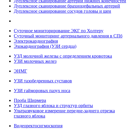
Дуплексное сканирование артерий нижних конечностей
Дуплексное сканирование брахиоцефальных артерий
Дуплексное сканирование сосудов головы и шеи
Суточное мониторирование ЭКГ по Холтеру
Суточный мониторинг артериального давления в СПб
Электрокардиография
Эхокардиография (УЗИ сердца)
УЗД молочной железы с определением кровотока
УЗИ молочных желез
ЭНМГ
УЗИ тазобедренных суставов
УЗИ гайморовых пазух носа
Проба Ширмера
УЗД глазного яблока и структур орбиты
Ультразвуковое измерение передне-заднего отрезка
глазного яблока
Видеоректосигмоскопия