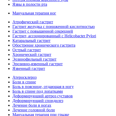
Язвы в полости рта
Мануальная терапия ног
Атрофический гастрит
Гастрит желудка с пониженной кислотностью
Гастрит с повышенной секрецией
Гастрит, ассоциированный с Helicobacter Pylori
Катаральный гастрит
Обострение хронического гастрита
Острый гастрит
Хронический гастрит
Эозинофильный гастрит
Эрозивно-язвенный гастрит
Язвенный гастрит
Атеросклероз
Боли в спине
Боль в пояснице, отдающая в ногу
Боль в спине под лопатками
Деформирующий артроз суставов
Деформирующий спондилез
Лечение боли в ногах
Лечение головной боли
Мануальная терапия при грыже