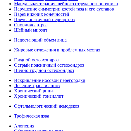
Мануальная терапия шейного отдела позвоночника
Нарушение симметрии костей таза и его суставов
Парез нижних конечностей
Плечелопаточный периартроз
Спондилоартроз
Шейный миозит
Недостающий объем лица
Жировые отложения в проблемных местах
Грудной остеохондроз
Острый поясничный остеохондроз
Шейно-грудной остеохондроз
Искривление носовой перегородки
Лечение храпа и апноэ
Хронический ринит
Хронический тонзиллит
Офтальмологический демодекоз
Трофическая язва
Алопеция