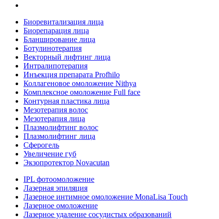
Биоревитализация лица
Биорепарация лица
Бланширование лица
Ботулинотерапия
Векторный лифтинг лица
Интралипотерапия
Инъекция препарата Profhilo
Коллагеновое омоложение Nithya
Комплексное омоложение Full face
Контурная пластика лица
Мезотерапия волос
Мезотерапия лица
Плазмолифтинг волос
Плазмолифтинг лица
Сферогель
Увеличение губ
Экзопротектор Novacutan
IPL фотоомоложение
Лазерная эпиляция
Лазерное интимное омоложение MonaLisa Touch
Лазерное омоложение
Лазерное удаление сосудистых образований