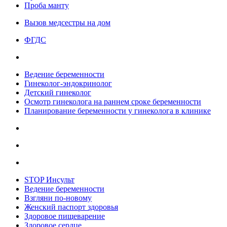
Проба манту
Вызов медсестры на дом
ФГДС
Ведение беременности
Гинеколог-эндокринолог
Детский гинеколог
Осмотр гинеколога на раннем сроке беременности
Планирование беременности у гинеколога в клинике
STOP Инсульт
Ведение беременности
Взгляни по-новому
Женский паспорт здоровья
Здоровое пищеварение
Здоровое сердце