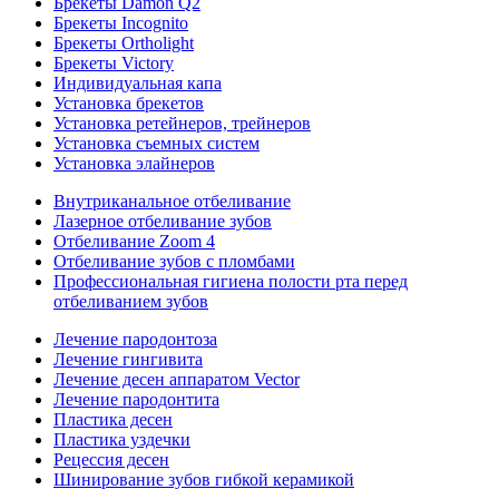
Брекеты Damon Q2
Брекеты Incognito
Брекеты Ortholight
Брекеты Victory
Индивидуальная капа
Установка брекетов
Установка ретейнеров, трейнеров
Установка съемных систем
Установка элайнеров
Внутриканальное отбеливание
Лазерное отбеливание зубов
Отбеливание Zoom 4
Отбеливание зубов с пломбами
Профессиональная гигиена полости рта перед
отбеливанием зубов
Лечение пародонтоза
Лечение гингивита
Лечение десен аппаратом Vector
Лечение пародонтита
Пластика десен
Пластика уздечки
Рецессия десен
Шинирование зубов гибкой керамикой