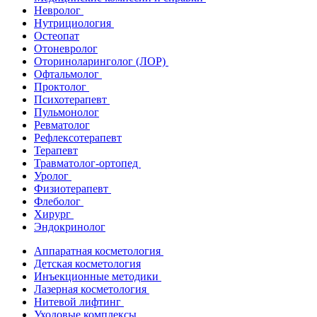
Невролог
Нутрициология
Остеопат
Отоневролог
Оториноларинголог (ЛОР)
Офтальмолог
Проктолог
Психотерапевт
Пульмонолог
Ревматолог
Рефлексотерапевт
Терапевт
Травматолог-ортопед
Уролог
Физиотерапевт
Флеболог
Хирург
Эндокринолог
Аппаратная косметология
Детская косметология
Инъекционные методики
Лазерная косметология
Нитевой лифтинг
Уходовые комплексы