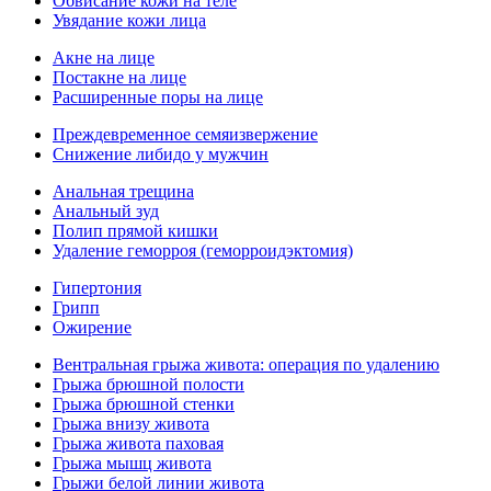
Обвисание кожи на теле
Увядание кожи лица
Акне на лице
Постакне на лице
Расширенные поры на лице
Преждевременное семяизвержение
Снижение либидо у мужчин
Анальная трещина
Анальный зуд
Полип прямой кишки
Удаление геморроя (геморроидэктомия)
Гипертония
Грипп
Ожирение
Вентральная грыжа живота: операция по удалению
Грыжа брюшной полости
Грыжа брюшной стенки
Грыжа внизу живота
Грыжа живота паховая
Грыжа мышц живота
Грыжи белой линии живота