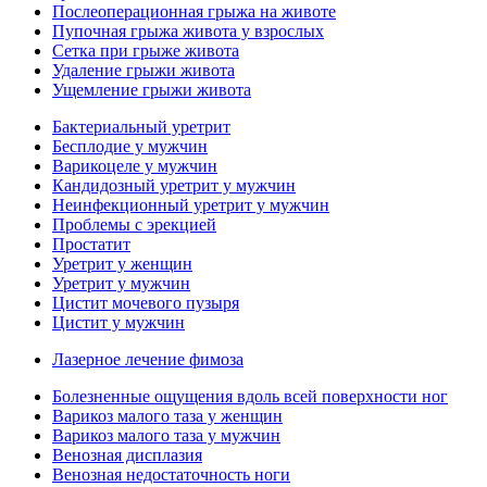
Послеоперационная грыжа на животе
Пупочная грыжа живота у взрослых
Сетка при грыже живота
Удаление грыжи живота
Ущемление грыжи живота
Бактериальный уретрит
Бесплодие у мужчин
Варикоцеле у мужчин
Кандидозный уретрит у мужчин
Неинфекционный уретрит у мужчин
Проблемы с эрекцией
Простатит
Уретрит у женщин
Уретрит у мужчин
Цистит мочевого пузыря
Цистит у мужчин
Лазерное лечение фимоза
Болезненные ощущения вдоль всей поверхности ног
Варикоз малого таза у женщин
Варикоз малого таза у мужчин
Венозная дисплазия
Венозная недостаточность ноги