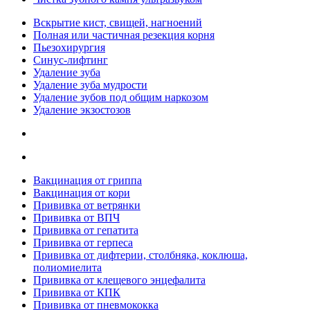
Вскрытие кист, свищей, нагноений
Полная или частичная резекция корня
Пьезохирургия
Синус-лифтинг
Удаление зуба
Удаление зуба мудрости
Удаление зубов под общим наркозом
Удаление экзостозов
Вакцинация от гриппа
Вакцинация от кори
Прививка от ветрянки
Прививка от ВПЧ
Прививка от гепатита
Прививка от герпеса
Прививка от дифтерии, столбняка, коклюша,
полиомиелита
Прививка от клещевого энцефалита
Прививка от КПК
Прививка от пневмококка