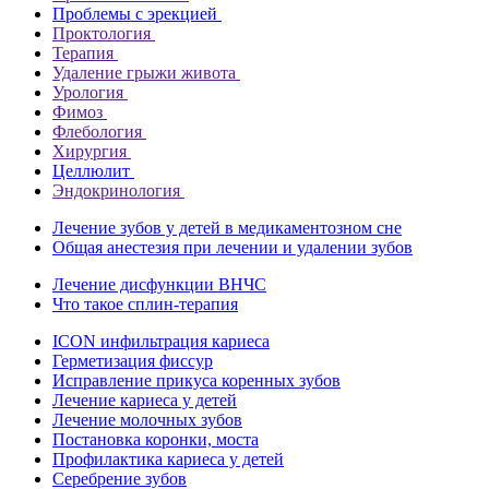
Проблемы с эрекцией
Проктология
Терапия
Удаление грыжи живота
Урология
Фимоз
Флебология
Хирургия
Целлюлит
Эндокринология
Лечение зубов у детей в медикаментозном сне
Общая анестезия при лечении и удалении зубов
Лечение дисфункции ВНЧС
Что такое сплин-терапия
ICON инфильтрация кариеса
Герметизация фиссур
Исправление прикуса коренных зубов
Лечение кариеса у детей
Лечение молочных зубов
Постановка коронки, моста
Профилактика кариеса у детей
Серебрение зубов