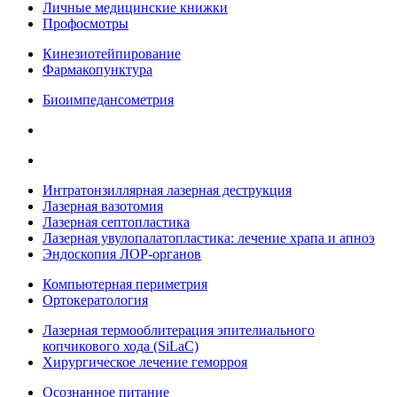
Личные медицинские книжки
Профосмотры
Кинезиотейпирование
Фармакопунктура
Биоимпедансометрия
Интратонзиллярная лазерная деструкция
Лазерная вазотомия
Лазерная септопластика
Лазерная увулопалатопластика: лечение храпа и апноэ
Эндоскопия ЛОР-органов
Компьютерная периметрия
Ортокератология
Лазерная термооблитерация эпителиального
копчикового хода (SiLaC)
Хирургическое лечение геморроя
Осознанное питание