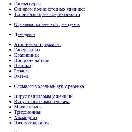
Гипоменорея
Синдром поликистозных яичников
Тошнота во время беременности
Офтальмологический демодекоз
Демодекоз
Атопический дерматит
Гипергидроз
Крапивница
Постакне на теле
Псориаз
Розацеа
Экзема
Сломался молочный зуб у ребенка
Вирус папилломы у женщин
Вирус папилломы человека
Микоплазмоз
Трихомониаз
Хламидиоз
Цитомегаловирус