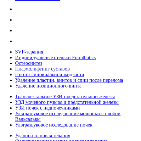
SVF-терапия
Индивидуальные стельки Formthotics
Остеосинтез
Плазмолифтинг суставов
Протез синовиальной жидкости
Удаление пластин, винтов и спиц после перелома
Удаление позиционного винта
Трансректальное УЗИ предстательной железы
УЗД мочевого пузыря и предстательной железы
УЗИ почек с надпочечниками
Ультразвуковое исследование мошонки с пробой
Вальсальвы
Ультразвуковое исследование почек
Ударно-волновая терапия