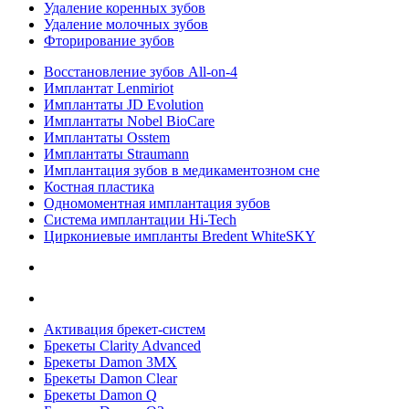
Удаление коренных зубов
Удаление молочных зубов
Фторирование зубов
Восстановление зубов All‑on‑4
Имплантат Lenmiriot
Имплантаты JD Evolution
Имплантаты Nobel BioСare
Имплантаты Osstem
Имплантаты Straumann
Имплантация зубов в медикаментозном сне
Костная пластика
Одномоментная имплантация зубов
Система имплантации Hi-Tech
Циркониевые импланты Bredent WhiteSKY
Активация брекет-систем
Брекеты Clarity Advanced
Брекеты Damon 3MX
Брекеты Damon Clear
Брекеты Damon Q