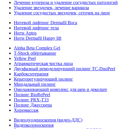
Лечение купероза и удаление сосудистых патологий
Удаление звездочек, лечение варикоза
Удаление сосудистых звездочек, сеточек на лице
Нитевой лифтинг Dermafil Boca
Нитевой лифтинг тела
Нити Aptos
Нити Dermafil Happy lift
Alpha Beta Complex Gel
T-Shock обёртывание
Yellow Peel
Атравматическая чистка лица
Двухфазный ремоделирующий пилинг TC-DuoPeel
Карбокситерапия
Кераторегулирующий пилинг
Миндальный пилинг
Омолаживающий комплекс для шеи и декольте
Пилинг BioRePeel
Пилинг PRX-T33
Пилинг Джесснера
Хиромассаж
Видеодуоденоскопия (видео-ДДС)
Видеоколоноскопия