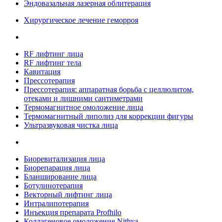
Эндовазальная лазерная облитерация
Хирургическое лечение геморроя
RF лифтинг лица
RF лифтинг тела
Кавитация
Прессотерапия
Прессотерапия: аппаратная борьба с целлюлитом,
отеками и лишними сантиметрами
Термомагнитное омоложение лица
Термомагнитный липолиз для коррекции фигуры
Ультразвуковая чистка лица
Биоревитализация лица
Биорепарация лица
Бланширование лица
Ботулинотерапия
Векторный лифтинг лица
Интралипотерапия
Инъекция препарата Profhilo
Коллагеновое омоложение Nithya