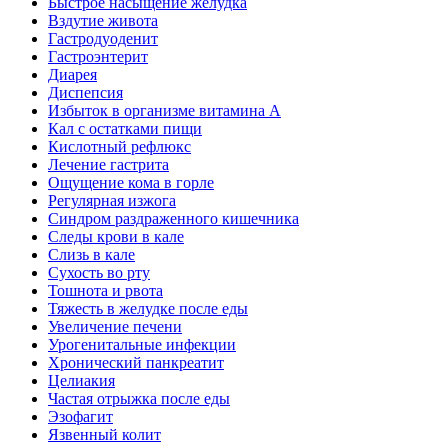
Быстрое насыщение желудка
Вздутие живота
Гастродуоденит
Гастроэнтерит
Диарея
Диспепсия
Избыток в организме витамина А
Кал с остатками пищи
Кислотный рефлюкс
Лечение гастрита
Ощущение кома в горле
Регулярная изжога
Синдром раздраженного кишечника
Следы крови в кале
Слизь в кале
Сухость во рту
Тошнота и рвота
Тяжесть в желудке после еды
Увеличение печени
Урогенитальные инфекции
Хронический панкреатит
Целиакия
Частая отрыжка после еды
Эзофагит
Язвенный колит