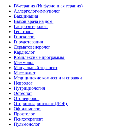
IV-терапия (Инфузионная терапия)
Аллерголог-иммунолог
Вакцинация
Вызов врача на дом
Гастроэнтеролог
Гепатолог
Гинеколог
Гирудотерапия
Дерматовенеролог
Кардиолог
Комплексные программы
Маммолог
Мануальный терапевт
Массажист
Медицинские комиссии и справки
Невролог
Нутрициология
Остеопат
Отоневролог
Оториноларинголог (ЛОР)
Офтальмолог
Проктолог
Психотерапевт
Пульмонолог