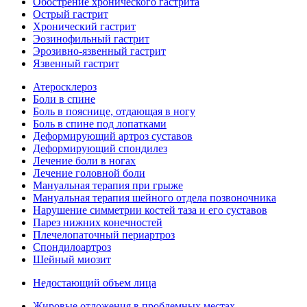
Обострение хронического гастрита
Острый гастрит
Хронический гастрит
Эозинофильный гастрит
Эрозивно-язвенный гастрит
Язвенный гастрит
Атеросклероз
Боли в спине
Боль в пояснице, отдающая в ногу
Боль в спине под лопатками
Деформирующий артроз суставов
Деформирующий спондилез
Лечение боли в ногах
Лечение головной боли
Мануальная терапия при грыже
Мануальная терапия шейного отдела позвоночника
Нарушение симметрии костей таза и его суставов
Парез нижних конечностей
Плечелопаточный периартроз
Спондилоартроз
Шейный миозит
Недостающий объем лица
Жировые отложения в проблемных местах