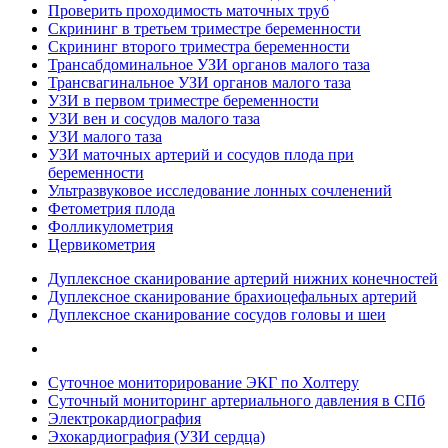
Проверить проходимость маточных труб
Скрининг в третьем триместре беременности
Скрининг второго триместра беременности
Трансабдоминальное УЗИ органов малого таза
Трансвагинальное УЗИ органов малого таза
УЗИ в первом триместре беременности
УЗИ вен и сосудов малого таза
УЗИ малого таза
УЗИ маточных артерий и сосудов плода при
беременности
Ультразвуковое исследование лонных сочленений
Фетометрия плода
Фолликулометрия
Цервикометрия
Дуплексное сканирование артерий нижних конечностей
Дуплексное сканирование брахиоцефальных артерий
Дуплексное сканирование сосудов головы и шеи
Суточное мониторирование ЭКГ по Холтеру
Суточный мониторинг артериального давления в СПб
Электрокардиография
Эхокардиография (УЗИ сердца)