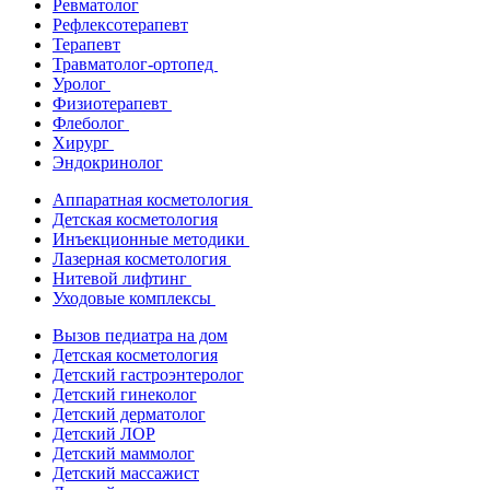
Ревматолог
Рефлексотерапевт
Терапевт
Травматолог-ортопед
Уролог
Физиотерапевт
Флеболог
Хирург
Эндокринолог
Аппаратная косметология
Детская косметология
Инъекционные методики
Лазерная косметология
Нитевой лифтинг
Уходовые комплексы
Вызов педиатра на дом
Детская косметология
Детский гастроэнтеролог
Детский гинеколог
Детский дерматолог
Детский ЛОР
Детский маммолог
Детский массажист