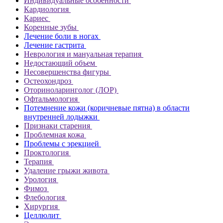
Индивидуальные особенности
Кардиология
Кариес
Коренные зубы
Лечение боли в ногах
Лечение гастрита
Неврология и мануальная терапия
Недостающий объем
Несовершенства фигуры
Остеохондроз
Оториноларинголог (ЛОР)
Офтальмология
Потемнение кожи (коричневые пятна) в области
внутренней лодыжки
Признаки старения
Проблемная кожа
Проблемы с эрекцией
Проктология
Терапия
Удаление грыжи живота
Урология
Фимоз
Флебология
Хирургия
Целлюлит