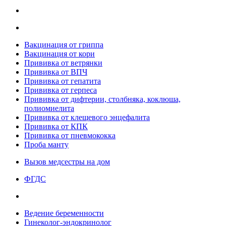
Вакцинация от гриппа
Вакцинация от кори
Прививка от ветрянки
Прививка от ВПЧ
Прививка от гепатита
Прививка от герпеса
Прививка от дифтерии, столбняка, коклюша,
полиомиелита
Прививка от клещевого энцефалита
Прививка от КПК
Прививка от пневмококка
Проба манту
Вызов медсестры на дом
ФГДС
Ведение беременности
Гинеколог-эндокринолог