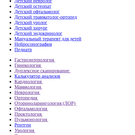
Детский невролог
Детский остеопат
Детский офтальмолог
Детский травматолог-ортопед
Детский уролог
Детский хирург
Детский эндокринолог
Мануальный терапевт для детей
Нейросонография
Педиатр
Гастроэнтерология
Гинекология
Дуплексное сканирование
Калькулятор анализов
Кардиология
Маммология
Неврология
Ортопедия
Оториноларингология (ЛОР)
Офтальмология
Проктология
Пульмонология
Рентген
Урология