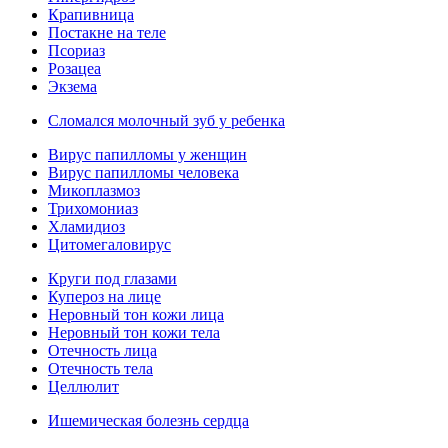
Крапивница
Постакне на теле
Псориаз
Розацеа
Экзема
Сломался молочный зуб у ребенка
Вирус папилломы у женщин
Вирус папилломы человека
Микоплазмоз
Трихомониаз
Хламидиоз
Цитомегаловирус
Круги под глазами
Купероз на лице
Неровный тон кожи лица
Неровный тон кожи тела
Отечность лица
Отечность тела
Целлюлит
Ишемическая болезнь сердца