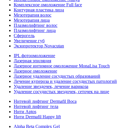
Комплексное омоложение Full face
Контурная пластика лица
Мезотерапия волос
Мезотерапия лица
Плазмолифтинг волос
Плазмолифтинг лица
Сферогель
Увеличение губ
Экзопротектор Novacutan
IPL фотоомоложение
Лазерная эпиляция
Лазерное интимное омоложение MonaLisa Touch
Лазерное омоложение
Лазерное удаление сосудистых образований
Лечение купероза и удаление сосудистых патологий
Удаление звездочек, лечение варикоза
Удаление сосудистых звездочек, сеточек на лице
Нитевой лифтинг Dermafil Boca
Нитевой лифтинг тела
Нити Aptos
Нити Dermafil Happy lift
Alpha Beta Complex Gel