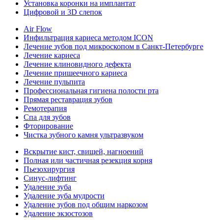
Установка коронки на имплантат
Цифровой и 3D слепок
Air Flow
Инфильтрация кариеса методом ICON
Лечение зубов под микроскопом в Санкт-Петербурге
Лечение кариеса
Лечение клиновидного дефекта
Лечение пришеечного кариеса
Лечение пульпита
Профессиональная гигиена полости рта
Прямая реставрация зубов
Ремотерапия
Спа для зубов
Фторирование
Чистка зубного камня ультразвуком
Вскрытие кист, свищей, нагноений
Полная или частичная резекция корня
Пьезохирургия
Синус-лифтинг
Удаление зуба
Удаление зуба мудрости
Удаление зубов под общим наркозом
Удаление экзостозов