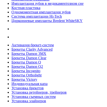
Имплантация зубов в медикаментозном сне
Костная пластика
Одномоментная имплантация зубов
Система имплантации Hi-Tech
Циркониевые импланты Bredent WhiteSKY
Активация брекет-систем
Брекеты Clarity Advanced
Брекеты Damon 3MX
Брекеты Damon Clear
Брекеты Damon Q
Брекеты Damon Q2
Брекеты Incognito
Брекеты Ortholight
Брекеты Victory
Индивидуальная капа
Установка брекетов
Установка ретейнеров, трейнеров
Установка съемных систем
Установка элайнеров