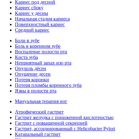
Кариес под десной
Кариес сбоку
Кариес у десны
Начальная стадия кариеса
Поверхностный кариес
Средний кариес
Боли в зубе
Боль в коренном зубе
Воспаление полости рта
Киста зуба
Неприятный запах изо рта
Опухоль дёсен
Опущение десен
Потеря коронки
Потеря пломбы коренного зуба
Язвы в полости рта
Мануальная терапия ног
Атрофический гастрит
Гастрит желудка с пониженной кислотностью
Гастрит с повышенной секрецией
Гастрит, ассоциированный с Helicobacter Pylori
Катаральный гастрит