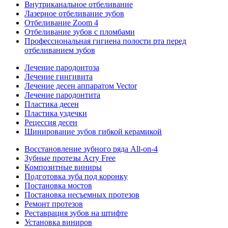
Внутриканальное отбеливание
Лазерное отбеливание зубов
Отбеливание Zoom 4
Отбеливание зубов с пломбами
Профессиональная гигиена полости рта перед
отбеливанием зубов
Лечение пародонтоза
Лечение гингивита
Лечение десен аппаратом Vector
Лечение пародонтита
Пластика десен
Пластика уздечки
Рецессия десен
Шинирование зубов гибкой керамикой
Восстановление зубного ряда All‑on‑4
Зубные протезы Acry Free
Композитные виниры
Подготовка зуба под коронку
Постановка мостов
Постановка несъемных протезов
Ремонт протезов
Реставрация зубов на штифте
Установка виниров