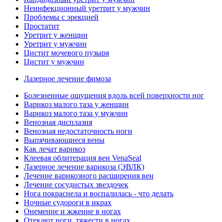
Неинфекционный уретрит у мужчин
Проблемы с эрекцией
Простатит
Уретрит у женщин
Уретрит у мужчин
Цистит мочевого пузыря
Цистит у мужчин
Лазерное лечение фимоза
Болезненные ощущения вдоль всей поверхности ног
Варикоз малого таза у женщин
Варикоз малого таза у мужчин
Венозная дисплазия
Венозная недостаточность ноги
Выпячивающиеся вены
Как лечат варикоз
Клеевая облитерация вен VenaSeal
Лазерное лечение варикоза (ЭВЛК)
Лечение варикозного расширения вен
Лечение сосудистых звездочек
Нога покраснела и воспалилась - что делать
Ночные судороги в икрах
Онемение и жжение в ногах
Отекают ноги, тяжести в ногах