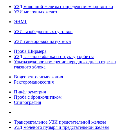
УЗД молочной железы с определением кровотока
УЗИ молочных желез
ЭНМГ
УЗИ тазобедренных суставов
УЗИ гайморовых пазух носа
Проба Ширмера
УЗД глазного яблока и структур орбиты
Ультразвуковое измерение передне-заднего отрезка
глазного яблока
Видеоректосигмоскопия
Ректороманоксопия
Пикфлоуметрия
Проба с бронхолитиком
Спирография
Трансректальное УЗИ предстательной железы
УЗД мочевого пузыря и предстательной железы