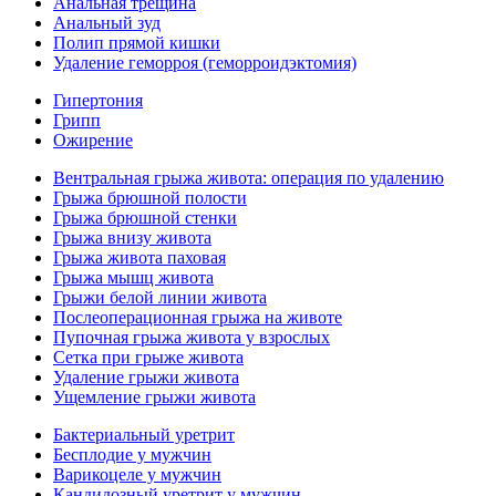
Анальная трещина
Анальный зуд
Полип прямой кишки
Удаление геморроя (геморроидэктомия)
Гипертония
Грипп
Ожирение
Вентральная грыжа живота: операция по удалению
Грыжа брюшной полости
Грыжа брюшной стенки
Грыжа внизу живота
Грыжа живота паховая
Грыжа мышц живота
Грыжи белой линии живота
Послеоперационная грыжа на животе
Пупочная грыжа живота у взрослых
Сетка при грыже живота
Удаление грыжи живота
Ущемление грыжи живота
Бактериальный уретрит
Бесплодие у мужчин
Варикоцеле у мужчин
Кандидозный уретрит у мужчин