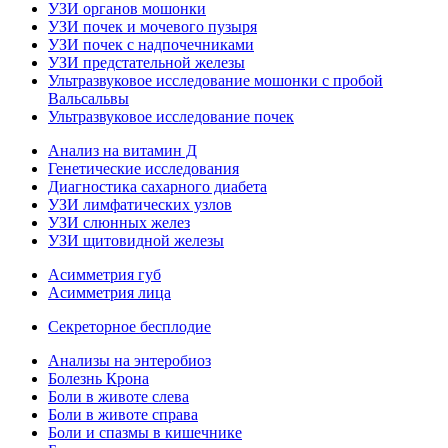
УЗИ органов мошонки
УЗИ почек и мочевого пузыря
УЗИ почек с надпочечниками
УЗИ предстательной железы
Ультразвуковое исследование мошонки с пробой
Вальсальвы
Ультразвуковое исследование почек
Анализ на витамин Д
Генетические исследования
Диагностика сахарного диабета
УЗИ лимфатических узлов
УЗИ слюнных желез
УЗИ щитовидной железы
Асимметрия губ
Асимметрия лица
Секреторное бесплодие
Анализы на энтеробиоз
Болезнь Крона
Боли в животе слева
Боли в животе справа
Боли и спазмы в кишечнике