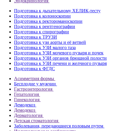
Эндокринология
Подготовка к дыхательному ХЕЛИК-тесту
Подготовка к колоноскопии
Подготовка к ректороманоскопии
Подготовка к рентгенографии
Подготовка к спирографии
Подготовка к ТРУЗИ
Подготовка к узи аорты и её ветвей
Подготовка к УЗИ малого таза
Подготовка к УЗИ мочевого пузыря и почек
Подготовка к УЗИ органов брюшной полости
Подготовка к УЗИ печени и желчного пузыря
Подготовка к ФГДС
Асимметрия формы
Бесплодие у мужчин
Гастроэнтерология
Гепатология
Гинекология
Демодекоз
Демодекоз
Дерматология
Детская стоматология
Заболевания, передающиеся половым путем