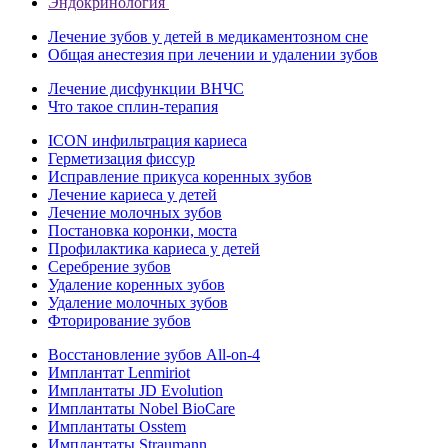
Эндокринология
Лечение зубов у детей в медикаментозном сне
Общая анестезия при лечении и удалении зубов
Лечение дисфункции ВНЧС
Что такое сплин-терапия
ICON инфильтрация кариеса
Герметизация фиссур
Исправление прикуса коренных зубов
Лечение кариеса у детей
Лечение молочных зубов
Постановка коронки, моста
Профилактика кариеса у детей
Серебрение зубов
Удаление коренных зубов
Удаление молочных зубов
Фторирование зубов
Восстановление зубов All‑on‑4
Имплантат Lenmiriot
Имплантаты JD Evolution
Имплантаты Nobel BioСare
Имплантаты Osstem
Имплантаты Straumann