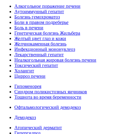
Алкогольное поражение печени
Аутоиммунный гепатит
Болезнь гемохроматоз
Боли в правом подреберье
Боль в печени
Генетическая болезнь Жильбера
Желтый цвет глаз и кожи
Желчнокаменная болезнь
Инфекционный мононуклеоз
Лекарственный гепатит
Неалкогольная жировая болезнь печени
Токсический гепатит
Холангит
Цирроз печени
Гипоменорея
Синдром поликистозных яичников
Тошнота во время беременности
Офтальмологический демодекоз
Демодекоз
Атопический дерматит
Гипергидроз