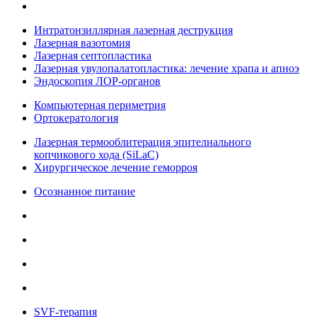
Интратонзиллярная лазерная деструкция
Лазерная вазотомия
Лазерная септопластика
Лазерная увулопалатопластика: лечение храпа и апноэ
Эндоскопия ЛОР-органов
Компьютерная периметрия
Ортокератология
Лазерная термооблитерация эпителиального
копчикового хода (SiLaC)
Хирургическое лечение геморроя
Осознанное питание
SVF-терапия