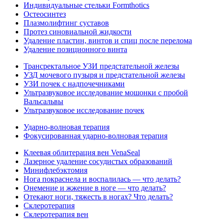
Индивидуальные стельки Formthotics
Остеосинтез
Плазмолифтинг суставов
Протез синовиальной жидкости
Удаление пластин, винтов и спиц после перелома
Удаление позиционного винта
Трансректальное УЗИ предстательной железы
УЗД мочевого пузыря и предстательной железы
УЗИ почек с надпочечниками
Ультразвуковое исследование мошонки с пробой
Вальсальвы
Ультразвуковое исследование почек
Ударно-волновая терапия
Фокусированная ударно-волновая терапия
Клеевая облитерация вен VenaSeal
Лазерное удаление сосудистых образований
Минифлебэктомия
Нога покраснела и воспалилась — что делать?
Онемение и жжение в ноге — что делать?
Отекают ноги, тяжесть в ногах? Что делать?
Склеротерапия
Склеротерапия вен