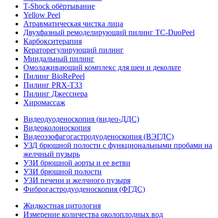
T-Shock обёртывание
Yellow Peel
Атравматическая чистка лица
Двухфазный ремоделирующий пилинг TC-DuoPeel
Карбокситерапия
Кераторегулирующий пилинг
Миндальный пилинг
Омолаживающий комплекс для шеи и декольте
Пилинг BioRePeel
Пилинг PRX-T33
Пилинг Джесснера
Хиромассаж
Видеодуоденоскопия (видео-ДДС)
Видеоколоноскопия
Видеоэзофагогастродуоденоскопия (ВЭГДС)
УЗД брюшной полости с функциональными пробами на
желчный пузырь
УЗИ брюшной аорты и ее ветви
УЗИ брюшной полости
УЗИ печени и желчного пузыря
Фиброгастродуоденоскопия (ФГДС)
Жидкостная цитология
Измерение количества околоплодных вод