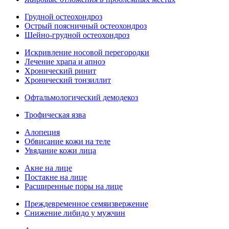
Грудной остеохондроз
Острый поясничный остеохондроз
Шейно-грудной остеохондроз
Искривление носовой перегородки
Лечение храпа и апноэ
Хронический ринит
Хронический тонзиллит
Офтальмологический демодекоз
Трофическая язва
Алопеция
Обвисание кожи на теле
Увядание кожи лица
Акне на лице
Постакне на лице
Расширенные поры на лице
Преждевременное семяизвержение
Снижение либидо у мужчин