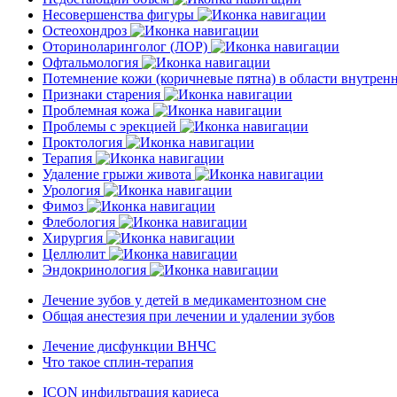
Несовершенства фигуры
Остеохондроз
Оториноларинголог (ЛОР)
Офтальмология
Потемнение кожи (коричневые пятна) в области внутре
Признаки старения
Проблемная кожа
Проблемы с эрекцией
Проктология
Терапия
Удаление грыжи живота
Урология
Фимоз
Флебология
Хирургия
Целлюлит
Эндокринология
Лечение зубов у детей в медикаментозном сне
Общая анестезия при лечении и удалении зубов
Лечение дисфункции ВНЧС
Что такое сплин-терапия
ICON инфильтрация кариеса