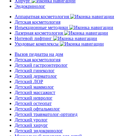
Хирург
Эндокринолог
Аппаратная косметология
Детская косметология
Инъекционные методики
Лазерная косметология
Нитевой лифтинг
Уходовые комплексы
Вызов педиатра на дом
Детская косметология
Детский гастроэнтеролог
Детский гинеколог
Детский дерматолог
Детский ЛОР
Детский маммолог
Детский массажист
Детский невролог
Детский остеопат
Детский офтальмолог
Детский травматолог-ортопед
Детский уролог
Детский хирург
Детский эндокринолог