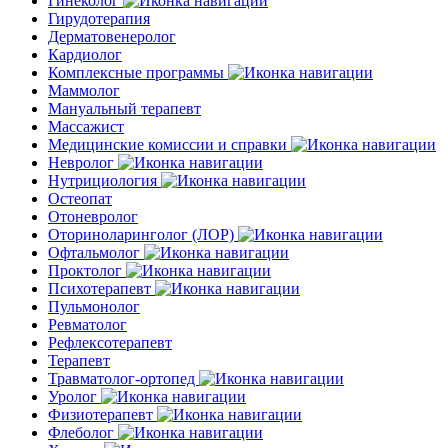
Гинеколог
Гирудотерапия
Дерматовенеролог
Кардиолог
Комплексные программы
Маммолог
Мануальный терапевт
Массажист
Медицинские комиссии и справки
Невролог
Нутрициология
Остеопат
Отоневролог
Оториноларинголог (ЛОР)
Офтальмолог
Проктолог
Психотерапевт
Пульмонолог
Ревматолог
Рефлексотерапевт
Терапевт
Травматолог-ортопед
Уролог
Физиотерапевт
Флеболог