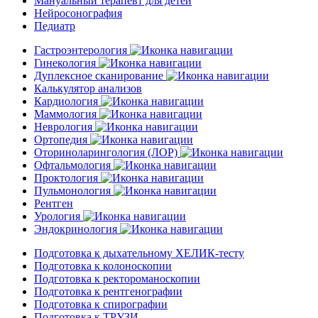
Мануальный терапевт для детей
Нейросонография
Педиатр
Гастроэнтерология
Гинекология
Дуплексное сканирование
Калькулятор анализов
Кардиология
Маммология
Неврология
Ортопедия
Оториноларингология (ЛОР)
Офтальмология
Проктология
Пульмонология
Рентген
Урология
Эндокринология
Подготовка к дыхательному ХЕЛИК-тесту
Подготовка к колоноскопии
Подготовка к ректороманоскопии
Подготовка к рентгенографии
Подготовка к спирографии
Подготовка к ТРУЗИ