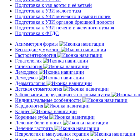
Подготовка к узи аорты и её ветвей
Подготовка к УЗИ малого таза
Подготовка к УЗИ мочевого пузыря и почек
Подготовка к УЗИ органов брюшной полости
Подготовка к УЗИ печени и желчного пузыря
Подготовка к ФГДС
Асимметрия формы
Бесплодие у мужчин
Гастроэнтерология
Гепатология
Гинекология
Демодекоз
Демодекоз
Дерматология
Детская стоматология
Заболевания, передающиеся половым путем
Индивидуальные особенности
Кардиология
Кариес
Коренные зубы
Лечение боли в ногах
Лечение гастрита
Неврология и мануальная терапия
Недостающий объем